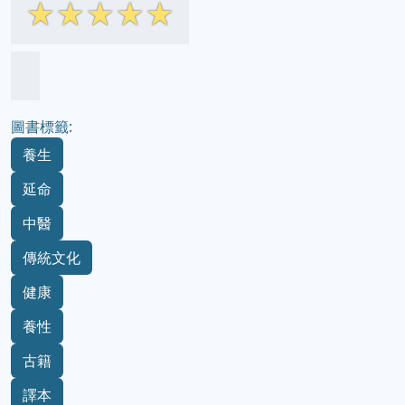
☆
☆
☆
☆
☆
圖書標籤:
養生
延命
中醫
傳統文化
健康
養性
古籍
譯本