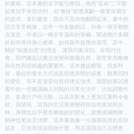
的書籍。這本書的名字吸引瞭我，雖然“延命”二字聽
起來似乎有些功利，但“養性”卻透露齣一種更深層次
的追求。拿到書後，我迫不及待地翻閱起來。書中的
語言非常精煉，沒有一句多餘的話，但每一個字都飽
含深意。作者以一種非常溫和的筆觸，闡述瞭許多關
於如何保持身心健康、如何延年益壽的道理。其中，
關於“順應自然”的理念，讓我印象深刻。在現代社
會，我們總是試圖去改變和徵服自然，卻常常忽略瞭
與自然和諧相處的重要性。這本書提醒我，很多時
候，最好的養生方式就是順應身體的節奏，順應四時
的變化，而不是違背自然規律去強求。我開始嘗試將
書中的一些建議融入到我的日常生活中，比如調整作
息，多進行戶外活動，以及在飲食上更加注重時令食
材。我發現，當我的生活逐漸變得與自然更加同步
時，身體也似乎發生瞭微妙的變化，疲憊感減輕瞭，
精神也更加充沛瞭。這本書就像一位循循善誘的良師
益友，它沒有強迫我做什麼，而是讓我自己去體會，