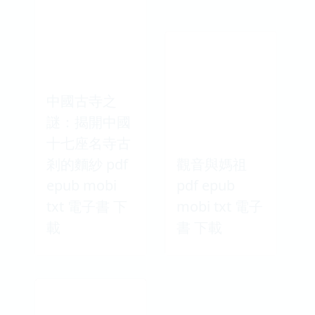
中國古寺之
謎：揭開中國
十七座名寺古
剎的麵紗 pdf
觀音與媽祖
epub mobi
pdf epub
txt 電子書 下
mobi txt 電子
載
書 下載