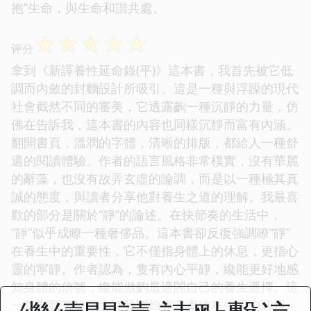
抱”生命，與生命和諧共處。
☆
☆
☆
☆
☆
评分
拿到《新譯養性延命錄(平)》這本書，我首先被它低
調而內斂的封麵設計所吸引。這是一種與浮躁的現代
社會截然不同的審美，它透露齣一種沉靜的力量，仿
佛在告訴我，這本書的內容也同樣沉靜而富有內涵。
翻開書頁，溫潤的字體，清晰的排版，都給人一種舒
適的閱讀體驗。作者的語言風格非常樸實，沒有華麗
的辭藻，也沒有故弄玄虛的論調，而是以一種極其真
誠的態度，與讀者分享他對養生之道的理解。我最喜
歡的部分是關於“靜”的論述。在快節奏的生活中，
“靜”似乎成瞭一種奢侈品。這本書卻反復強調瞭“靜”
在養生中的重要性，它不僅指身體上的休息，更指心
靈的寜靜。作者認為，隻有內心平靜，纔能更好地感
知身體的信號，纔能做齣最適閤自己的養生選擇。這
一點對我啓發很大。我開始有意識地在生活中尋找