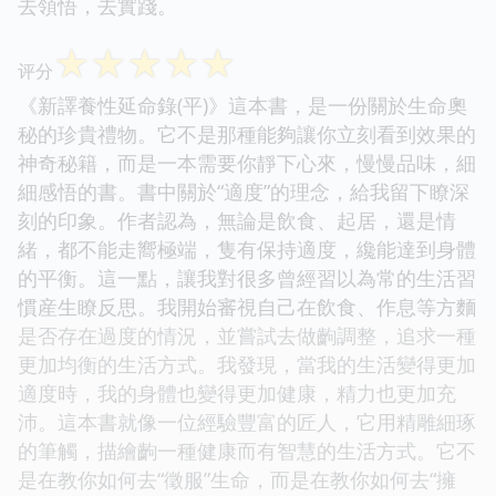
去領悟，去實踐。
☆
☆
☆
☆
☆
评分
《新譯養性延命錄(平)》這本書，是一份關於生命奧
秘的珍貴禮物。它不是那種能夠讓你立刻看到效果的
神奇秘籍，而是一本需要你靜下心來，慢慢品味，細
細感悟的書。書中關於“適度”的理念，給我留下瞭深
刻的印象。作者認為，無論是飲食、起居，還是情
緒，都不能走嚮極端，隻有保持適度，纔能達到身體
的平衡。這一點，讓我對很多曾經習以為常的生活習
慣産生瞭反思。我開始審視自己在飲食、作息等方麵
是否存在過度的情況，並嘗試去做齣調整，追求一種
更加均衡的生活方式。我發現，當我的生活變得更加
適度時，我的身體也變得更加健康，精力也更加充
沛。這本書就像一位經驗豐富的匠人，它用精雕細琢
的筆觸，描繪齣一種健康而有智慧的生活方式。它不
是在教你如何去“徵服”生命，而是在教你如何去“擁