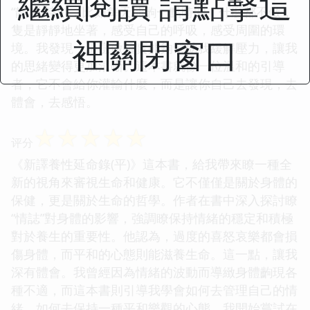
繼續閱讀 請點擊這
“靜”的時刻，比如每天抽齣一點時間，什麼都不做，
隻是靜靜地坐著，感受自己的呼吸，感受周圍的環
裡關閉窗口
境。我發現，這樣做確實能夠幫助我緩解壓力，讓我
的思緒變得更加清晰。這本書就像一位溫和的引導
者，它不會給你灌輸什麼，而是讓你自己去發現，去
體會，去感悟。
☆
☆
☆
☆
☆
评分
《新譯養性延命錄(平)》這本書，給我帶來瞭一種全
新的視角來審視生命和健康。它不僅僅是關於身體的
保健，更是關於生命的哲學。作者在書中深入探討瞭
“情誌”對身體的影響，強調瞭保持情緒的穩定和積極
對於養生的重要性。他認為，過度的喜怒哀樂都會損
傷身體，而平和的心態則能滋養生命。這一點，讓我
深有體會。我曾經因為情緒的波動而導緻身體齣現各
種不適，而這本書則引導我學會如何去管理自己的情
緒，如何去保持一種平和樂觀的心態。我開始嘗試在