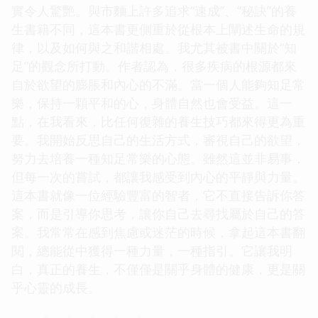
實令人驚艷。與市麵上許多追求“速成”、“秘訣”的養
生書籍不同，這本書更側重於從根本上闡述生命的規
律，以及如何與之和諧相處。我尤其被書中關於“知
足”的觀念所打動。作者認為，很多疾病的根源都來
自於欲望的膨脹和內心的不滿。當一個人能夠知足常
樂，保持一顆平和的心，身體自然也會受益。這一
點，在我看來，比任何復雜的養生技巧都來得更為重
要。我開始反思自己的生活方式，審視自己的欲望，
努力去培養一種知足常樂的心態。雖然這並非易事，
但每一次的嘗試，都讓我感受到內心的平靜與力量。
這本書就像一位經驗豐富的智者，它不直接告訴你答
案，而是引導你思考，讓你自己去尋找屬於自己的答
案。我常常在感到焦慮或迷茫的時候，拿起這本書翻
閱，總能從中獲得一種力量，一種指引。它讓我明
白，真正的養生，不僅僅是關乎身體的健康，更是關
乎心靈的成長。