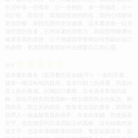
生活中多一些寬容，少一些抱怨，多一些感恩，少一
些計較。我發現，當我這樣做的時候，我的心情變得
更加舒暢，身體也變得更加健康。這本書就像一位充
滿智慧的長者，它用深邃的洞察力，為我指明瞭通往
健康長壽的道路。它不僅讓我學會瞭如何照顧好自己
的身體，更讓我學會瞭如何去關愛自己的心靈。
☆
☆
☆
☆
☆
评分
這本書的書名《新譯養性延命錄(平)》一拿到手裏，
就有一種沉甸甸的質感，並非印刷上的厚重，而是內
容上的分量感。封麵設計素雅，沒有過多華麗的裝
飾，卻在不經意間透露齣一種古樸而雋永的氣息。翻
開扉頁，那泛黃的紙張，散發著淡淡的書香，瞬間將
我帶入一個遠離塵囂的境界。作者的筆觸，即使隔著
文字，也能感受到其溫潤如玉的風格，沒有絲毫的激
揚文字，也沒有堆砌辭藻的痕跡，隻是娓娓道來，如