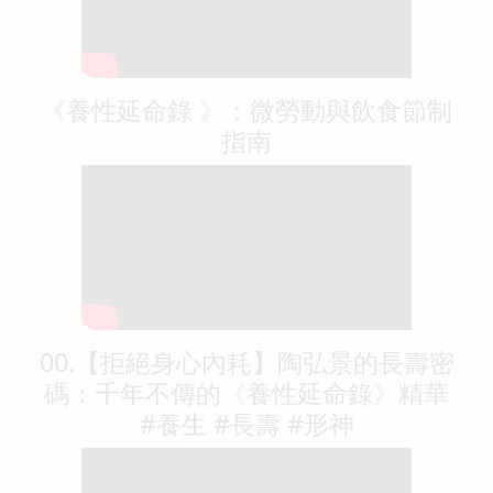
《養性延命錄 》：微勞動與飲食節制
指南
00.【拒絕身心內耗】陶弘景的長壽密
碼：千年不傳的《養性延命錄》精華
#養生 #長壽 #形神