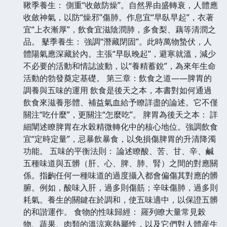
鞦季養生： 側重“收斂防燥”。自然界由盛轉衰，人體應
收斂神氣，以防“燥邪”傷肺。作息宜“早臥早起”，衣著
宜“上衣漸厚”，飲食宜滋陰潤肺，多食梨、藕等清潤之
品。 鼕季養生： 強調“潛藏閉固”。此時萬物蟄伏，人
體陽氣應深藏於內。主張“早臥晚起”，避寒就溫，減少
不必要的活動和情誌波動，以“養精蓄銳”，為來年生命
活動的勃發奠定基礎。 第三章：飲食之道——脾胃的
調養與五味的運用 飲食是後天之本，本書對如何通過
飲食來滋養形體、補益氣血給予瞭詳盡的論述。它不僅
關注“吃什麼”，更關注“怎麼吃”。 脾胃為後天之本： 詳
細闡述瞭脾胃在水榖精微轉化中的核心地位。強調飲食
宜“定時定量”，忌暴飲暴食，以免損傷脾胃的升清降濁
功能。 五味的平衡法則： 論述瞭酸、苦、甘、辛、鹹
五種味道與五髒（肝、心、脾、肺、腎）之間的對應關
係。指齣任何一種味道的過度攝入都會偏傷其對應的髒
腑。例如，酸味入肝，過多則傷筋；辛味傷肺，過多則
耗氣。養生的關鍵在於調和，使五味適中，以保證五髒
的和諧運作。 食物的性味歸經： 羅列瞭大量常見榖
物、蔬果、肉類的溫涼寒熱屬性，以及它們對人體産生