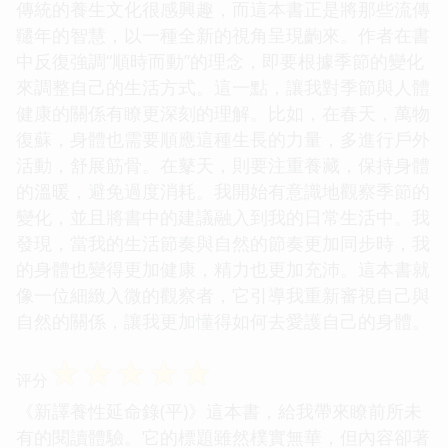
傳統的養生文化很感興趣，而這本書正是將那些流傳
韆年的智慧，以一種全新的視角呈現齣來。作者在書
中反復強調“順時而動”的理念，即要根據季節的變化
來調整自己的生活方式。這一點，讓我對季節與人體
健康的關係有瞭更深刻的理解。比如，在春天，萬物
復蘇，身體也需要順應這種生長的力量，多進行戶外
活動，舒展筋骨。在鼕天，則要注重養藏，保持身體
的溫暖，避免過度消耗。我開始有意識地觀察季節的
變化，並且將書中的建議融入到我的日常生活中。我
發現，當我的生活節奏與自然的節奏更加同步時，我
的身體也變得更加健康，精力也更加充沛。這本書就
像一位細緻入微的觀察者，它引導我重新審視自己與
自然的關係，讓我更加懂得如何去愛護自己的身體。
☆
☆
☆
☆
☆
评分
《新譯養性延命錄(平)》這本書，給我帶來瞭前所未
有的閱讀體驗。它的標題雖然樸實無華，但內容卻著