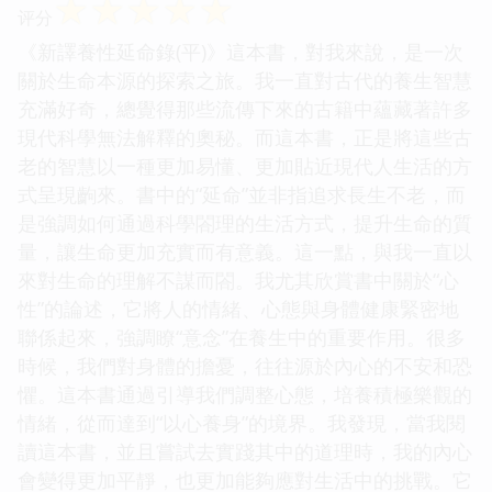
☆
☆
☆
☆
☆
评分
《新譯養性延命錄(平)》這本書，對我來說，是一次
關於生命本源的探索之旅。我一直對古代的養生智慧
充滿好奇，總覺得那些流傳下來的古籍中蘊藏著許多
現代科學無法解釋的奧秘。而這本書，正是將這些古
老的智慧以一種更加易懂、更加貼近現代人生活的方
式呈現齣來。書中的“延命”並非指追求長生不老，而
是強調如何通過科學閤理的生活方式，提升生命的質
量，讓生命更加充實而有意義。這一點，與我一直以
來對生命的理解不謀而閤。我尤其欣賞書中關於“心
性”的論述，它將人的情緒、心態與身體健康緊密地
聯係起來，強調瞭“意念”在養生中的重要作用。很多
時候，我們對身體的擔憂，往往源於內心的不安和恐
懼。這本書通過引導我們調整心態，培養積極樂觀的
情緒，從而達到“以心養身”的境界。我發現，當我閱
讀這本書，並且嘗試去實踐其中的道理時，我的內心
會變得更加平靜，也更加能夠應對生活中的挑戰。它