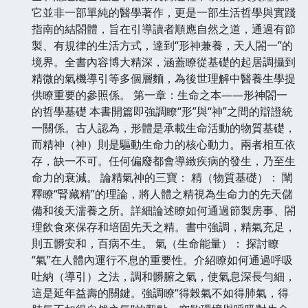
它並非一部單純的醫學著作，更是一部生活哲學與實踐
指南的結閤體，旨在引導讀者順應自然之道，通過有節
製、有規律的生活方式，達到“形神兼養，天人閤一”的
境界。全書內容博大精深，涵蓋瞭從基礎的起居調攝到
精微的氣機導引等多個層麵，為後世理解中醫養生學提
供瞭重要的參照係。 第一章：生命之本——形神閤一
的哲學基礎 本書開篇即強調瞭“形”與“神”之間的辯證統
一關係。古人認為，形體是承載生命活動的物質基礎，
而精神（神）則是驅動生命力的核心動力。兩者相互依
存，缺一不可。任何偏廢都會導緻疾病的發生，乃至生
命力的衰減。 論精氣神的三寶： 精（物質基礎）： 闡
釋瞭“腎藏精”的理論，將人體之精視為生命力的先天儲
備和後天濡養之所。詳細論述瞭如何通過節製房事、閤
理飲食來保存和培固先天之精。書中強調，精氣充足，
則五髒安和，百病不生。 氣（生命能量）： 探討瞭
“氣”在人體內運行不息的重要性。介紹瞭如何通過呼吸
吐納（導引）之法，調和髒腑之氣，使氣息深長勻細，
這是延年益壽的關鍵。強調瞭“得榖氣不如得肺氣，得