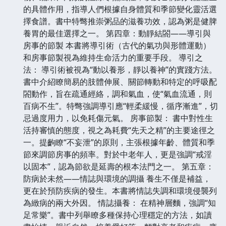
的具體作用，指導人們根據自身體質和季節變化靈活選
擇食譜。書中特彆推崇粥品的滋養功效，認為粥是健脾
養胃的最佳選擇之一。 第四章：動靜結閤——導引與
房事的節製 本書將導引術（古代的氣功與形體運動）
和房事節製視為維持生命活力的重要手段。 導引之
法： 導引術被視為“動以養形，靜以養神”的實踐方法。
書中介紹瞭簡易的肢體伸展、關節轉動和特定的呼吸配
閤動作，旨在疏通經絡，調和氣血，使“氣血流通，則
百病不生”。特彆強調導引應“輕柔緩慢，循序漸進”，切
忌過度用力，以免耗傷元氣。 房事節製： 書中對性生
活持審慎的態度，視之為耗費“先天之精”的主要途徑之
一。提齣瞭“不妄泄”的原則，主張根據年齡、體質和季
節來調節房事的頻率。對於中老年人，更是強調“戒淫
以固本”，認為節欲是延壽的根本法門之一。 第五章：
防病於未然——情誌與環境的調攝 養生不僅是補益，
更在於預防疾病的發生。本書將情誌失調和環境侵襲列
為緻病的兩大外因。 情誌攝養： 在精神層麵，強調“知
足常樂”。書中列舉瞭多種保持心理穩定的方法，如讀