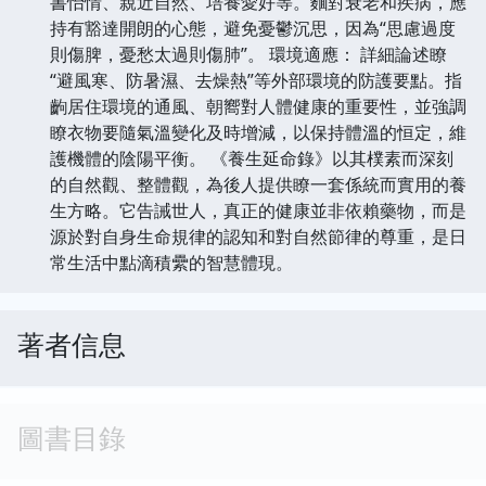
書怡情、親近自然、培養愛好等。麵對衰老和疾病，應
持有豁達開朗的心態，避免憂鬱沉思，因為“思慮過度
則傷脾，憂愁太過則傷肺”。 環境適應： 詳細論述瞭
“避風寒、防暑濕、去燥熱”等外部環境的防護要點。指
齣居住環境的通風、朝嚮對人體健康的重要性，並強調
瞭衣物要隨氣溫變化及時增減，以保持體溫的恒定，維
護機體的陰陽平衡。 《養生延命錄》以其樸素而深刻
的自然觀、整體觀，為後人提供瞭一套係統而實用的養
生方略。它告誡世人，真正的健康並非依賴藥物，而是
源於對自身生命規律的認知和對自然節律的尊重，是日
常生活中點滴積纍的智慧體現。
著者信息
圖書目錄