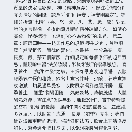
肺氣不如得自然之氣”的觀點，突齣環境與呼吸對生命
質量的決定性影響。 神（精神意識）： 關注心靈的修
養與情誌的調攝。認為“心靜則神安，神安則氣定”。詳
細分析瞭“七情”（喜、怒、憂、思、悲、恐、驚）對五
髒的損害規律，並提齣瞭具體的精神調攝方法，如清心
寡欲、涵養德行，以達到“心不為物役”的境界。 第二
章：順應四時——起居作息的規範 養生之道，首重順
應自然界氣候、節律的變化。本書將一年分為春、夏、
長夏、鞦、鼕五個階段，詳細規定瞭每個季節的起居宜
忌，體現瞭中醫“法於陰陽，和於術數”的指導思想。 春
季養生： 強調“生發”之氣。主張春季應晚起早睡，以順
應陽氣生長的趨勢。飲食上宜食甘味、少酸，衣著宜漸
次增減，切忌過早受寒，以防風寒濕邪侵襲肝髒。 夏
季養生： 側重“養陽固陰”。氣候炎熱，萬物茂盛，人體
陽氣外浮，需注意“夜臥早起，無厭於日”。書中特彆提
醒防範“暑濕”的侵襲，強調午間小憩的重要性，並建議
多飲溫水，以助氣血流通。 長夏（濕季）養生： 專門
針對濕氣重時的調理。強調健脾祛濕，飲食上宜清淡易
消化，避免過食肥甘厚味，以免阻礙脾胃運化功能。