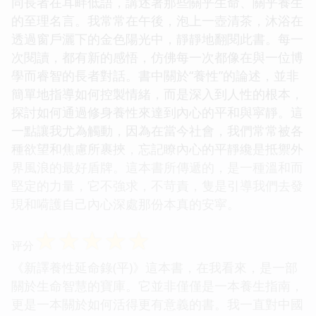
同長者在耳畔低語，講述著那些關乎生命、關乎養生
的至理名言。我常常在午後，泡上一壺清茶，沐浴在
透過窗戶灑下的金色陽光中，靜靜地翻閱此書。每一
次閱讀，都有新的感悟，仿佛每一次都像在與一位博
學而睿智的長者對話。書中關於“養性”的論述，並非
簡單地指導如何控製情緒，而是深入到人性的根本，
探討如何通過修身養性來達到內心的平和與寜靜。這
一點讓我尤為觸動，因為在當今社會，我們常常被各
種欲望和焦慮所裹挾，忘記瞭內心的平靜纔是抵禦外
界風浪的最好盾牌。這本書所傳遞的，是一種溫和而
堅定的力量，它不強求，不苛責，隻是引導我們去發
現和嗬護自己內心深處那份本真的安寜。
☆
☆
☆
☆
☆
评分
《新譯養性延命錄(平)》這本書，在我看來，是一部
關於生命智慧的寶庫。它並非僅僅是一本養生指南，
更是一本關於如何活得更有意義的書。我一直對中國