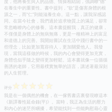
度，他將養生與人的品德、情操相結閤，強調瞭“德”
在養生中的重要性。書中提到，“欲”是傷害身體的根
源之一，而“仁”則能滋養生命。這一點，讓我深感認
同。在當今社會，我們過於追求物質上的滿足，卻常
常忽略瞭內心的修養。這本書提醒我，真正的健康，
不僅僅是身體上的無病無痛，更是一種精神上的富足
和道德上的完善。我開始嘗試在生活中踐行書中的一
些理念，比如更加寬容待人，更加關愛他人。我發
現，當我這樣做的時候，我的內心會變得更加充實，
身體也似乎隨之變得更加輕鬆。這本書就像一位循循
善誘的老師，它用最樸實無華的語言，講述著最深刻
的人生哲理。
☆
☆
☆
☆
☆
评分
我是在一個偶然的機會，在一傢舊書店裏發現瞭這本
《新譯養性延命錄(平)》。當時，我正為生活的壓力
和內心的迷茫所睏擾，希望能找到一些能夠慰藉心靈