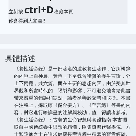
ctrl+D
立刻按
收藏本頁
你會得到大驚喜!!
具體描述
《養性延命錄》是一部著名的道教養生著作，它所輯錄
的內容上自神農、黃帝，下至魏晉諸賢的養生言論，分
上下兩捲，共六篇。而在主要的思想內容，由於受其世
界觀和所處時代的 限製和影響，不可避免地會給此書
帶來嚴重的錯誤和缺點，讀者須善於鑒彆和取捨。本書
在注釋上，採取瞭《韆金要方》、《至言總》等書的內
容，對它進行瞭詳盡的注解與校勘，值 得讀者參考。
《養生延命錄》：古老的生命智慧與實踐指南 本書擷
取自中國傳統養生思想的精髓，匯集瞭曆代醫學傢、方
士和隱逸之士在追求健康長壽過程中積纍的寶貴經驗。