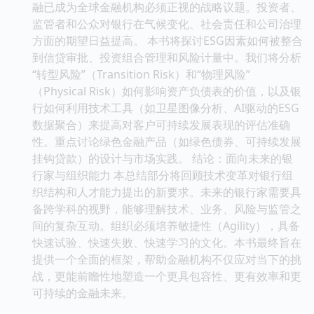
融已成为全球金融机构必须正视的战略议题。投资者、
监管者和公众对银行在气候变化、社会责任和公司治理
方面的期望日益提高。 本书将探讨ESG因素如何被整合
到信贷审批、投资组合管理和风险计量中。我们将分析
“转型风险”（Transition Risk）和“物理风险”
（Physical Risk）如何影响资产负债表的价值，以及银
行如何利用技术工具（如卫星图像分析、AI驱动的ESG
数据聚合）来提高对客户可持续发展表现的评估准确
性。重点讨论绿色金融产品（如绿色债券、可持续发展
挂钩贷款）的设计与市场实践。 结论：面向未来的银
行家与组织能力 本总结部分将回顾技术变革对银行组
织结构和人才能力提出的新要求。未来的银行家需要具
备跨学科的视野，能够理解技术、业务、风险与监管之
间的复杂互动。组织必须培养敏捷性（Agility），具备
快速试验、快速失败、快速学习的文化。本书最终旨在
提供一个全面的框架，帮助金融机构不仅应对当下的挑
战，更能前瞻性地塑造一个更具包容性、更有效率和更
可持续的金融未来。