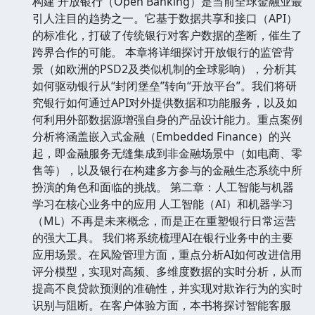
构建 开放银行（Open Banking）是当前全球金融业最
引人注目的趋势之一。它基于数据共享和接口（API）
的标准化，打破了传统银行对客户数据的垄断，催生了
跨界合作的可能。 本章将详细探讨开放银行的监管背
景（如欧洲的PSD2及类似机制的全球影响），分析其
如何驱动银行从“封闭堡垒”转向“开放平台”。我们将研
究银行如何通过API对外提供数据和功能服务，以及如
何利用外部数据源增强自身的产品设计能力。重点案例
分析将涵盖嵌入式金融（Embedded Finance）的兴
起，即金融服务无缝集成到非金融场景中（如电商、零
售等），以及银行在构建多方参与的金融生态系统中所
扮演的角色和面临的挑战。 第二章：人工智能与机器
学习在核心业务中的应用 人工智能（AI）和机器学习
（ML）不再是未来概念，而是正在重塑银行日常运营
的强大工具。 我们将系统梳理AI在银行业务中的主要
应用场景。在风险管理方面，重点分析AI如何改进信用
评分模型，实现对高频、多维度数据的实时分析，从而
提高不良贷款预测的准确性，并实现对欺诈行为的实时
识别与阻断。在客户体验方面，本书将探讨智能客服