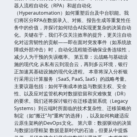
器人流程自动化（RPA）和超自动化
（Hyperautomation）如何重塑后台及中台职能。我
们将区分RPA在数据录入、对账、报告生成等重复性任
务中的价值，并探讨如何结合AI实现更复杂的决策自动
化。关键在于，我们不仅关注效率的提升，更关注自动
化对运营韧性的贡献——即在面对突发事件（如系统故
障或外部冲击）时，自动化流程能否确保业务连续性，
减少人为干预的失误概率。 第五章：云战略与基础设
施的现代化 从私有云到混合云，再到多云环境，银行
正加速其基础设施的现代化进程。 本章将深入分析银
行采用云计算服务（SaaS, PaaS, IaaS）的战略考量。
主要议题包括：如何平衡成本效益与数据主权、安全
性、以及应对监管机构对数据驻留和灾难恢复（DR）
的要求。我们还将探讨银行在迁移遗留系统（Legacy
Systems）到云端时所面临的技术复杂性、迁移策略的
制定（如“搬迁”与“重构”的选择），以及如何构建适应
云原生架构的DevOps文化。 第六章：数据驱动的决策
与数据治理框架 数据是新时代的石油，但要从中提炼