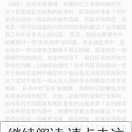
（AML）这些关键领域，有哪些行之有效的操作方
法？在面临监管机构的检查时，应该如何准备？书中
是否会提供一些实际的操作流程、风险评估模型，或
者是一些可以借鉴的内部控制机制的建议？这些都是
我工作中非常关心的问题。 而且，我特别希望书中
能够探讨一些“灰色地带”的问题。在金融监管中，总
会存在一些法律条文解释不那么明确，或者存在一些
模糊空间的情况。在这种情况下，银行应该如何做出
审慎的判断，以确保合规性？这本书是否会提供一些
关于如何在这种不确定性中做出最佳决策的思路和方
法？这对于提高一线从业人员的专业判断能力非常有
帮助。 从书中对“实务”的侧重，我期待它能够包含很
多具体的操作细节。比如，在处理跨国银行业务时，
如何应对不同国家和地区复杂的法规差异？在内部审
计和外部监管沟通中，有哪些需要注意的要点？书中
是否会提供一些检查清单、报告模板，或者在风险披
露方面的一些最佳实践？这些都是非常实用且能直接