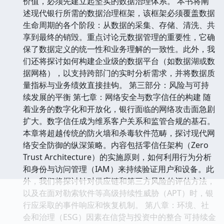
价值，必须先建立起坚实的数据治理体系。 本书将阐
述现代银行所需的数据治理框架，该框架必须覆盖数据
生命周期的各个阶段：从数据的采集、存储、清洗、共
享到最终的销毁。重点讨论元数据管理的重要性，它确
保了数据定义的统一性和业务理解的一致性。此外，我
们还将探讨如何构建企业级的数据平台（如数据湖或数
据网格），以支持跨部门的实时分析需求，并将数据质
量指标与业务绩效直接挂钩。 第三部分：风险与可持
续发展的平衡 第七章：网络安全与数字信任的构建 随
着业务的数字化和开放化，银行面临的网络攻击面急剧
扩大。数字信任成为维系客户关系和监管合规的基石。
本章将超越传统的防火墙和杀毒软件范畴，探讨现代网
络安全防御的纵深策略。内容包括零信任架构（Zero
Trust Architecture）的实施原则，如何利用行为分析
和身份与访问管理（IAM）来持续验证用户和设备。此
外，我们将探讨针对供应链和第三方风险的评估方法，
以及在面对勒索软件等高级持续性威胁（APT）时，银
行应采取的事件响应和恢复机制。 第八章：环境、社
会和治理（ESG）因素在信贷与投资中的整合 可持续金