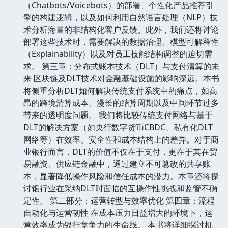
（Chatbots/Voicebots）的部署、个性化产品推荐引
擎的构建逻辑，以及如何利用自然语言处理（NLP）技
术分析海量的非结构化客户反馈。此外，我们还将讨论
部署这些技术时，需要解决的数据治理、模型可解释性
（Explainability）以及对员工技能结构调整的迫切需
求。 第三章：分布式账本技术（DLT）与支付清算的未
来 区块链及DLT技术对金融基础设施的影响深远。本书
将侧重分析DLT如何解决传统支付系统中的痛点，如高
昂的跨境清算成本、漫长的结算周期以及中间环节过多
带来的透明度问题。 我们将比较传统支付网络与基于
DLT的解决方案（如央行数字货币CBDC、私有化DLT
网络等）在效率、安全性和成本结构上的差异。对于商
业银行而言，DLT的价值不仅在于支付，更在于其在贸
易融资、供应链金融中，通过建立不可篡改的共享账
本，显著降低操作风险和信任成本的潜力。本章还将探
讨银行业在采纳DLT时面临的互操作性挑战和监管不确
定性。 第二部分：运营转型与效率优化 第四章：流程
自动化与运营韧性 在成本压力日益增大的环境下，运
营效率成为银行竞争力的生命线。 本书将详细探讨机