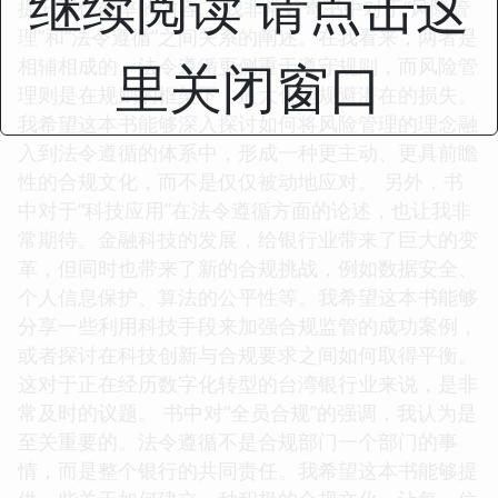
继续阅读 请点击这
提升工作效率的内容。 我非常好奇书中对于“风险管
理”和“法令遵循”之间关系的阐述。在我看来，两者是
里关闭窗口
相辅相成的。法令遵循更侧重于遵守规则，而风险管
理则是在规则的框架下，最大化地规避潜在的损失。
我希望这本书能够深入探讨如何将风险管理的理念融
入到法令遵循的体系中，形成一种更主动、更具前瞻
性的合规文化，而不是仅仅被动地应对。 另外，书
中对于“科技应用”在法令遵循方面的论述，也让我非
常期待。金融科技的发展，给银行业带来了巨大的变
革，但同时也带来了新的合规挑战，例如数据安全、
个人信息保护、算法的公平性等。我希望这本书能够
分享一些利用科技手段来加强合规监管的成功案例，
或者探讨在科技创新与合规要求之间如何取得平衡。
这对于正在经历数字化转型的台湾银行业来说，是非
常及时的议题。 书中对“全员合规”的强调，我认为是
至关重要的。法令遵循不是合规部门一个部门的事
情，而是整个银行的共同责任。我希望这本书能够提