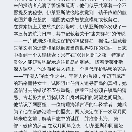
来的探访者充满了警惕和疏离，他们似乎共享着一个不
愿提及的秘密。伊莱亚斯敏锐地察觉到，镇子依赖的航
道图并非完整的，地图的边缘被故意模糊或裁剪过。
在探索镇上历史悠久的灯塔时，伊莱亚斯偶然发现了一
本泛黄的航海日志，其中记载着关于“迷失群岛”的传说
——一片被潮汐和魔法保护的神秘群岛，据说那里藏着
失落文明的遗迹和足以颠覆当前世界秩序的知识。日志
中提到一个关键线索：只有在“双月同辉”之夜，特定的
潮汐才能短暂地揭示通往群岛的航路。 随着伊莱亚斯
深入调查，他逐渐被卷入镇上一个世代守护秘密的家族
——“守潮人”的纷争之中。守潮人的首领，年迈而威严
的玛格丽特女士，试图阻止任何人追寻群岛的真相，她
坚信过去的错误不应被重提。伊莱亚斯必须在镇民的猜
忌、古老势力的阻挠以及自身对真相的渴望之间周旋。
他结识了阿丽娅，一位精通海洋古语的年轻学者，她成
为了他在寂静港唯一的盟友。两人决定在下一次双月同
辉来临之前，解读日志中的谜团，并准备出海。 第二
部：破碎的罗盘 在双月同辉之夜，伊莱亚斯和阿丽娅