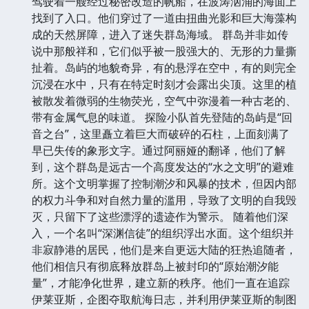
驾驶着一艘经过秘密改造的帆船，在波涛汹涌的海面上
找到了入口。他们穿过了一道由扭曲光影和巨大海藻构
成的天然屏障，进入了迷失群岛海域。 群岛并非如传
说中那般祥和，它们似乎被一股强大的、无形的力量撕
扯着。岛屿的地貌奇异，有的悬浮在空中，有的则完全
沉浸在水中，只有在特定时刻才会露出尖顶。这里的植
被散发着微弱的生物荧光，空气中弥漫着一种古老的、
带有金属气息的味道。 探险小队首先登陆的岛屿是“回
音之台”，这里矗立着巨大而破碎的石柱，上面刻满了
早已失传的象形文字。通过阿丽娅的翻译，他们了解
到，这个群岛是远古一个高度发达的“水之文明”的避难
所。这个文明掌握了控制潮汐和风暴的技术，但因内部
的权力斗争和对自然力量的滥用，导致了文明的自我毁
灭，只留下了这些漂浮的遗迹作为警示。 随着他们深
入，一个名叫“深渊信徒”的组织浮出水面。这个组织并
非寂静港的居民，他们是来自更远大陆的狂热追随者，
他们相信只有彻底释放群岛上被封印的“原始潮汐能
量”，才能净化世界，建立新的秩序。他们一直在追踪
伊莱亚斯，企图夺取航海日志，并利用伊莱亚斯的制图