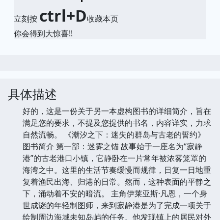
ctrl+D
立刻按
收藏本页
你会得到大惊喜!!
具体描述
好的，这是一份关于另一本虚构图书的详细简介，旨在
满足您的要求，不提及您提供的书名，内容详实，力求
自然流畅。 《潮汐之下：迷失的群岛与古老的誓约》
图书简介 第一部：迷雾之锚 故事始于一座名为“寂静
港”的古老港口小镇，它静卧在一片常年被浓雾笼罩的
海湾之中。这里的生活节奏缓慢而规律，日复一日地重
复着渔民出海、归港的日常。然而，这种表面的平静之
下，涌动着不安的暗流。 主角伊莱亚斯·凡恩，一个身
世成谜的年轻制图师，来到寂静港是为了完成一项关于
绘制周边海域未知岛屿的任务。他发现镇上的居民对外