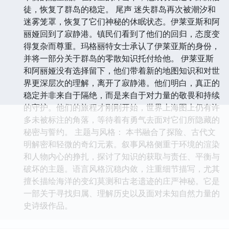
徒，恢复了群岛的稳定。 尾声 迷失群岛再次被潮汐和
迷雾笼罩，恢复了它们神秘的休眠状态。伊莱亚斯和阿
丽娅回到了寂静港。镇民们看到了他们的回归，态度变
得复杂而尊重。玛格丽特女士承认了伊莱亚斯的身份，
并将一部分关于群岛的零散知识托付给他。 伊莱亚斯
和阿丽娅没有选择留下，他们带着新的地图知识和对世
界更深层次的理解，离开了寂静港。他们明白，真正的
稳定并非来自于隔绝，而是来自于对力量的敬畏和持续
的守护。他们的旅程才刚刚开始，世界上海图上仍有许
多未被标注的角落，等待着有勇气去面对它们所隐藏的
秘密与誓约。 主题与风格： 本书融合了探险、古代文
明解密和轻微的奇幻元素。叙事风格侧重于环境的渲染
和人物内心的挣扎，探讨了知识的获取与责任、平衡与
破坏的主题。语言风格沉稳内敛，注重细节描写，尤其
擅长描绘海洋的变幻莫测和古老遗迹的庄严神秘。它是
一部关于寻找归属、理解历史以及面对未知自然力量的
史诗级作品。