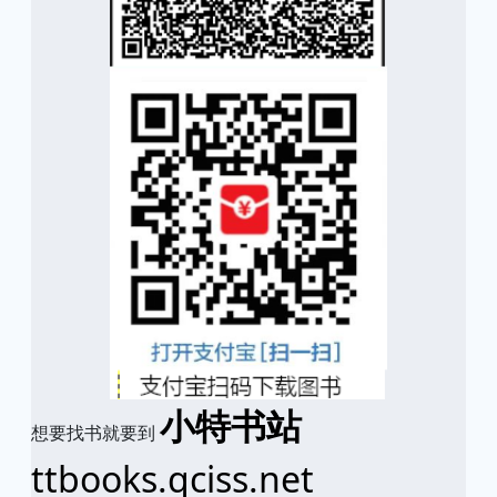
小特书站
想要找书就要到
ttbooks.qciss.net