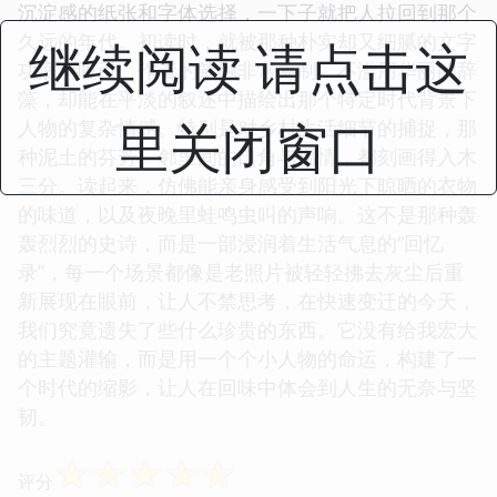
沉淀感的纸张和字体选择，一下子就把人拉回到那个
久远的年代。初读时，就被那种朴实却又细腻的文字
继续阅读 请点击这
功底所吸引。作者的笔触非常克制，不滥用华丽的辞
藻，却能在平淡的叙述中描绘出那个特定时代背景下
里关闭窗口
人物的复杂情感。特别是对乡村生活细节的捕捉，那
种泥土的芬芳、邻里间的口角与温情，都刻画得入木
三分。读起来，仿佛能亲身感受到阳光下晾晒的衣物
的味道，以及夜晚里蛙鸣虫叫的声响。这不是那种轰
轰烈烈的史诗，而是一部浸润着生活气息的“回忆
录”，每一个场景都像是老照片被轻轻拂去灰尘后重
新展现在眼前，让人不禁思考，在快速变迁的今天，
我们究竟遗失了些什么珍贵的东西。它没有给我宏大
的主题灌输，而是用一个个小人物的命运，构建了一
个时代的缩影，让人在回味中体会到人生的无奈与坚
韧。
☆
☆
☆
☆
☆
评分