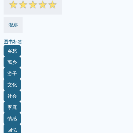
☆
☆
☆
☆
☆
潔塵
图书标签:
乡愁
离乡
游子
文化
社会
家庭
情感
回忆