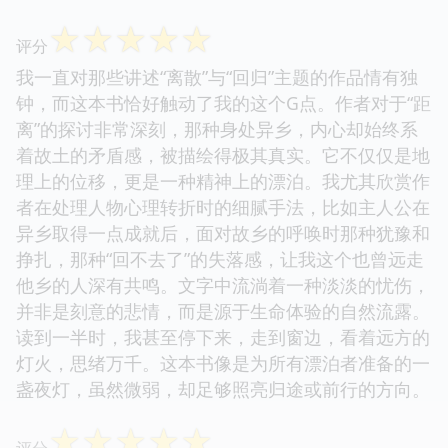
☆
☆
☆
☆
☆
评分
我一直对那些讲述“离散”与“回归”主题的作品情有独
钟，而这本书恰好触动了我的这个G点。作者对于“距
离”的探讨非常深刻，那种身处异乡，内心却始终系
着故土的矛盾感，被描绘得极其真实。它不仅仅是地
理上的位移，更是一种精神上的漂泊。我尤其欣赏作
者在处理人物心理转折时的细腻手法，比如主人公在
异乡取得一点成就后，面对故乡的呼唤时那种犹豫和
挣扎，那种“回不去了”的失落感，让我这个也曾远走
他乡的人深有共鸣。文字中流淌着一种淡淡的忧伤，
并非是刻意的悲情，而是源于生命体验的自然流露。
读到一半时，我甚至停下来，走到窗边，看着远方的
灯火，思绪万千。这本书像是为所有漂泊者准备的一
盏夜灯，虽然微弱，却足够照亮归途或前行的方向。
☆
☆
☆
☆
☆
评分