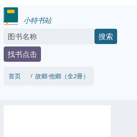
小特书站
搜索
找书点击
首页
故鄉·他鄉（全2冊）