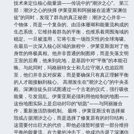
技术来定位核心能量源——传说中的“潮汐之心”。 第三
部：潮汐之心的抉择 伊莱亚斯和阿丽娅在追逐“深渊信
徒”的同时，发现了群岛的真正秘密：潮汐之心并非一
个物体，而是一个复杂的、由活体珊瑚和能量流构成的
生态系统，它维持着群岛的平衡，也维系着周围海域的
稳定。一旦被滥用，它将引发一场毁灭性的全球海啸。
在最后一次深入核心区域的旅程中，伊莱亚斯面对了他
身世的终极真相。他并非普通的制图师，而是失落文明
王室的后裔，他来到此地，是基因中对“平衡”的本能召
唤。与此同时，玛格丽特女士和几位守潮人也追踪而
至，他们并非反对探索，而是要确保只有真正理解平衡
的人才能接触到核心。 高潮发生在“潮汐之心”的中央圣
殿。深渊信徒头目试图通过一个古老的仪式，强行吸收
能量，引发混乱。伊莱亚斯必须利用他绘制的地图——
这份地图实际上是启动封印的“钥匙”——与阿丽娅合
作，重新激活防御机制。 最终，伊莱亚斯没有选择摧
毁或占据潮汐之心，而是选择了修复原有的封印结构，
这需要付出巨大的代价，即他必须暂时接管一部分维持
平衡的能量流。在力量的冲击下，他成功击退了深渊信