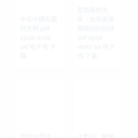
普魯斯特先
中古中國與粟
生：女管家塞
特文明 pdf
萊絲特的回憶
epub mobi
pdf epub
txt 电子书 下
mobi txt 电子
载
书 下载
思想的手法：
大戰場：敵後