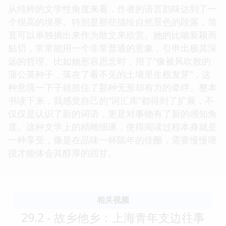
从纯粹的文学性角度来看，作者的语言韵味达到了一
个很高的境界。特别是那些描绘自然景色的段落，简
直可以单独摘出来作为散文来欣赏。她的比喻新颖而
贴切，常常能用一个非常普通的意象，引申出极其深
远的哲理。比如她形容思念时，用了“像被风吹散的
蒲公英种子，落在了看不见的土壤里生根发芽”，这
种意境一下子就抓住了那种无形却有力的牵绊。整本
书读下来，我感觉自己的“词汇库”都得到了扩展，不
仅仅是认识了新的词语，更是对事物有了新的感知角
度。这种文学上的精雕细琢，使得阅读过程本身就是
一种享受，像是在品味一杯陈年的佳酿，需要慢慢咂
摸才能体会其醇厚的回甘。
相关视频
29.2 - 故乡他乡：上海青年支边往事