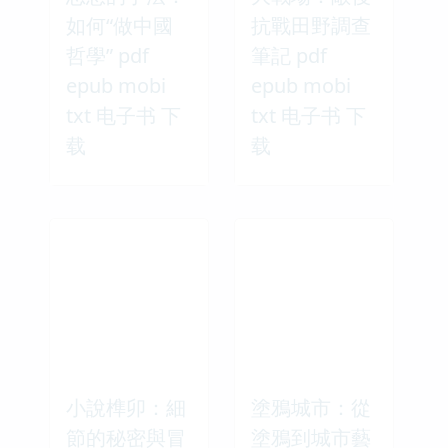
如何“做中國
抗戰田野調查
哲學” pdf
筆記 pdf
epub mobi
epub mobi
txt 电子书 下
txt 电子书 下
载
载
小說榫卯：細
塗鴉城市：從
節的秘密與冒
塗鴉到城市藝