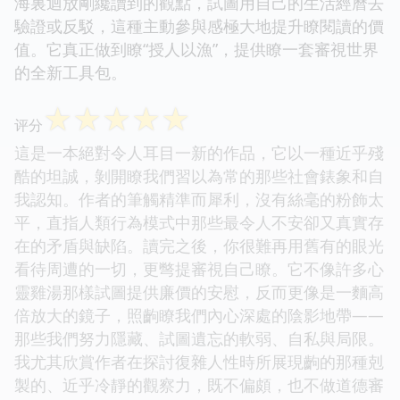
海裏迴放剛纔讀到的觀點，試圖用自己的生活經曆去
驗證或反駁，這種主動參與感極大地提升瞭閱讀的價
值。它真正做到瞭“授人以漁”，提供瞭一套審視世界
的全新工具包。
☆
☆
☆
☆
☆
评分
這是一本絕對令人耳目一新的作品，它以一種近乎殘
酷的坦誠，剝開瞭我們習以為常的那些社會錶象和自
我認知。作者的筆觸精準而犀利，沒有絲毫的粉飾太
平，直指人類行為模式中那些最令人不安卻又真實存
在的矛盾與缺陷。讀完之後，你很難再用舊有的眼光
看待周遭的一切，更彆提審視自己瞭。它不像許多心
靈雞湯那樣試圖提供廉價的安慰，反而更像是一麵高
倍放大的鏡子，照齣瞭我們內心深處的陰影地帶——
那些我們努力隱藏、試圖遺忘的軟弱、自私與局限。
我尤其欣賞作者在探討復雜人性時所展現齣的那種剋
製的、近乎冷靜的觀察力，既不偏頗，也不做道德審