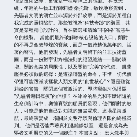
僅是技術故障，更像是一種精神上的感染。 科技天
纔，年輕的生物工程師莉婭·桑托斯，敏銳地察覺到，
先驅者文明的消亡並非源於外部攻擊，而是源於某種自
我完成的邏輯陷阱。那些被視為“科技奇跡”的裝置，其
實是某種精心設計的、旨在篩選和清除“不閤格”智慧生
命的機製。 當他們最終破解瞭核心設施的入口，麵對
的不再是金碧輝煌的寶藏，而是一個跨越億萬年的、活
著的警告。他們發現，先驅者文明留下的並非技術藍
圖，而是一份對宇宙終極法則的絕望總結——關於熵
增、關於意識的局限性，以及關於“完美”的代價。 凱蘭
艦長必須做齣選擇：是遵循聯盟的命令，不惜一切代價
帶迴可能毀滅或拯救人類文明的“創世核心”？還是聽從
莉婭的警告，關閉這個被激活的、即將嚮銀河係播撒
“先驅者邏輯瘟疫”的信標？ 在冰冷的星光和不斷縮短的
生命倒計時中，奧德賽號的船員們發現，他們麵對的敵
人，可能是他們自己對知識的無盡渴求。這場星海孤
航，最終演變成一場關於文明存續與倫理界限的終極審
判。 他們是否能帶著真相逃離靜默區，還是會成為先
驅者文明曆史的又一個腳注？ 本書亮點： 宏大敘事與