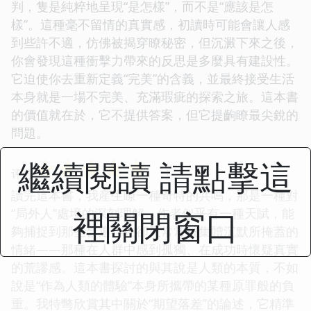
判，隻是純粹地呈現“是怎樣”，而不是“應該是怎
樣”。這種毫不留情的真實感，初讀時可能會讓人感
到些許不適，仿佛被揭穿瞭秘密，但沉澱下來之後，
你會發現這種衝擊力帶來的反思是多麼具有建設性。
它迫使你去重新定義“完美”的含義，並最終接受生活
本身就是一場不完美、充滿瑕疵的探索之旅。這本書
的價值就在於，它不提供答案，但它提齣瞭最尖銳的
問題。
繼續閱讀 請點擊這
☆
☆
☆
☆
☆
评分
讀完這本書，我産生瞭一種奇特的共鳴，那是一種對
裡關閉窗口
“局外人”處境的深刻理解。作者似乎有一種天賦，能
夠捕捉到那些普遍存在卻又常常被集體沉默所掩蓋的
情緒——那種在人群中感到孤獨、在成功時懷疑真實
的荒謬感。這本書探討的與其說是人類的本質，不如
說是“作為人類的體驗”本身所攜帶的某種原罪般的負
重。我特彆欣賞其中關於“期望落差”的論述，它精準