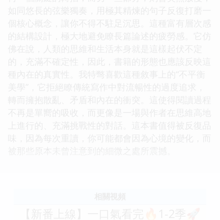
如同悠長的弦樂獨奏，用極其精煉的句子反復打磨一
個核心概念，讓你不得不駐足沉思。這種富有層次感
的結構設計，極大地避免瞭長篇論述的疲勞感。它仿
佛在說，人類的思維和生活本身就是這樣起伏不定
的，充滿不確定性，因此，書籍的形態也應該反映這
種內在的真實性。我特彆喜歡這種敘事上的“不平衡
美學”，它拒絕瞭傳統寫作中對流暢性的過度追求，
轉而擁抱散亂、矛盾和內在的衝突。這使得閱讀過程
不再是單嚮的吸收，而更像是一場與作者在思維高地
上進行的、充滿挑戰性的對話。這本書值得被反復品
味，因為每次重讀，你可能都會因為心境的變化，而
被那些原本未曾注意到的細微之處所震撼。
相關視頻
【新番上線】一口氣看完🔥1-2季🚀