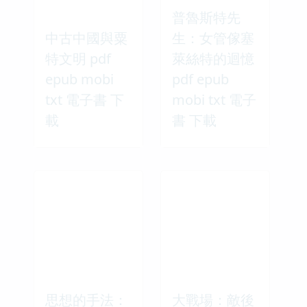
普魯斯特先
中古中國與粟
生：女管傢塞
特文明 pdf
萊絲特的迴憶
epub mobi
pdf epub
txt 電子書 下
mobi txt 電子
載
書 下載
思想的手法：
大戰場：敵後