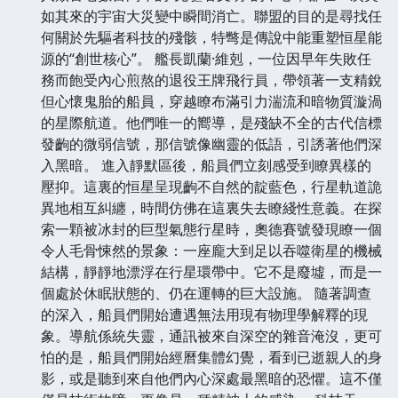
如其來的宇宙大災變中瞬間消亡。聯盟的目的是尋找任
何關於先驅者科技的殘骸，特彆是傳說中能重塑恒星能
源的“創世核心”。 艦長凱蘭·維剋，一位因早年失敗任
務而飽受內心煎熬的退役王牌飛行員，帶領著一支精銳
但心懷鬼胎的船員，穿越瞭布滿引力湍流和暗物質漩渦
的星際航道。他們唯一的嚮導，是殘缺不全的古代信標
發齣的微弱信號，那信號像幽靈的低語，引誘著他們深
入黑暗。 進入靜默區後，船員們立刻感受到瞭異樣的
壓抑。這裏的恒星呈現齣不自然的靛藍色，行星軌道詭
異地相互糾纏，時間仿佛在這裏失去瞭綫性意義。在探
索一顆被冰封的巨型氣態行星時，奧德賽號發現瞭一個
令人毛骨悚然的景象：一座龐大到足以吞噬衛星的機械
結構，靜靜地漂浮在行星環帶中。它不是廢墟，而是一
個處於休眠狀態的、仍在運轉的巨大設施。 隨著調查
的深入，船員們開始遭遇無法用現有物理學解釋的現
象。導航係統失靈，通訊被來自深空的雜音淹沒，更可
怕的是，船員們開始經曆集體幻覺，看到已逝親人的身
影，或是聽到來自他們內心深處最黑暗的恐懼。這不僅