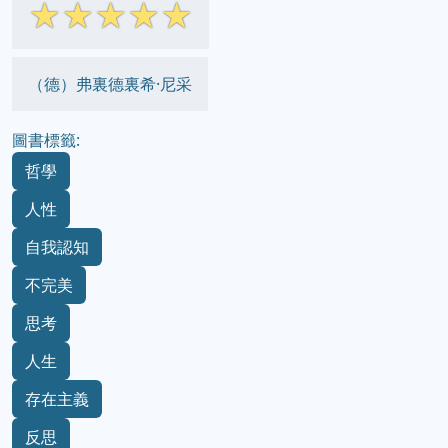
☆
☆
☆
☆
☆
（德）弗裏德裏希·尼采
圖書標籤:
哲學
人性
自我認知
不完美
思考
人生
存在主義
反思