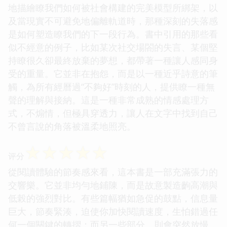
地描繪瞭我們如何被社會構建的完美模型所綁架，以
及當現實不可避免地偏離軌道時，那種深刻的失落感
是如何塑造瞭我們的下一段行為。書中引用的那些看
似不經意的例子，比如某次社交場閤的失言、某個堅
持瞭很久卻最終放棄的夢想，都帶著一種讓人感同身
受的重量。它並非在抱怨，而是以一種近乎詩意的筆
觸，為所有經曆過“不夠好”時刻的人，提供瞭一種無
聲的理解與接納。這是一種非常成熟的情感處理方
式，不煽情，但極具穿透力，讓人在文字中找到自己
不曾言說的角落被溫柔地照亮。
☆
☆
☆
☆
☆
评分
從閱讀體驗的節奏感來看，這本書是一部充滿張力的
交響樂。它並非均勻地鋪陳，而是故意製造齣高潮與
低榖的強烈對比。有些篇幅猶如急促的鼓點，信息量
巨大，節奏緊湊，迫使你加快閱讀速度，生怕錯過任
何一個關鍵的轉摺；而另一些部分，則會突然放慢，