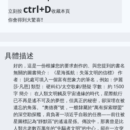
ctrl+D
立刻按
收藏本頁
你會得到大驚喜!!
具體描述
好的，這是一份根據您的要求創作的、與您提到的書名
無關的圖書簡介： 《星海孤航：失落文明的信標》 作
者： [此處可填入一個富有想象力的筆名，例如：伊麗
莎·凡恩] 類型： 硬科幻/太空歌劇/懸疑 字數： 約 1500
字 簡介： 在人類文明觸及宇宙邊緣的時代，星際航行
已不再是遙不可及的夢想，但真正的秘密，卻深埋在被
遺忘的角落。 “奧德賽”號，一艘隸屬於“萬有探索聯盟”
的深空勘探艦，肩負著一項近乎自殺的任務——前往被
星圖標記為“靜默區”的遙遠星係。傳說中，那裏曾是比
人類古老數百萬年的“先驅者文明”的中心，卻在一次突