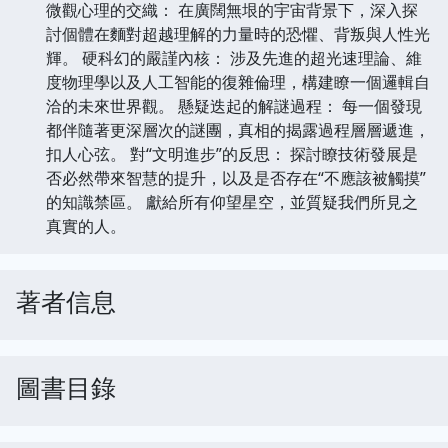
微觀心理的交織： 在廣闊無垠的宇宙背景下，深入探
討個體在麵對超越理解的力量時的恐懼、背叛與人性光
輝。 硬科幻的嚴謹內核： 涉及先進的超光速理論、維
度物理學以及人工智能的復雜倫理，構建瞭一個邏輯自
洽的未來世界觀。 懸疑迭起的解謎過程： 每一個發現
都伴隨著更深層次的謎團，真相的揭露過程層層遞進，
扣人心弦。 對“文明進步”的反思： 探討瞭技術發展是
否必然帶來智慧的提升，以及是否存在“不應該被觸摸”
的知識禁區。 獻給所有仰望星空，並質疑我們所見之
真實的人。
著者信息
圖書目錄