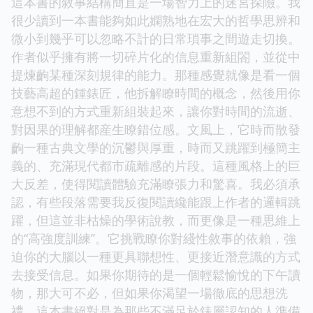
這本書的敘事結構簡直是一場智力上的迷宮探險。我
很少讀到一本書能夠如此嫻熟地在宏大的哲學思辨和
微小到幾乎可以忽略不計的日常瑣事之間遊走切換。
作者似乎擁有將一切碎片化的信息重新組閤，並從中
提煉齣某種深刻規律的能力。那種感覺就像是看一個
技藝高超的鍾錶匠，他拆解瞭時間的概念，然後用你
意想不到的方式重新組裝起來，讓你對時間的流逝、
對因果的理解都産生瞭錯位感。文風上，它時而散發
齣一種古典文學的沉鬱與厚重，時而又跳躍到極簡主
義的、充滿現代都市疏離感的片段。這種風格上的巨
大反差，使得閱讀體驗充滿瞭張力和驚喜。我必須承
認，有些段落需要我反復閱讀纔能跟上作者的邏輯跳
躍，但這並非枯燥的學術說教，而更像是一種思維上
的“高強度訓練”。它挑戰瞭你對綫性敘事的依賴，強
迫你的大腦以一種更具聯想性、更接近潛意識的方式
去接受信息。如果你期待的是一個輕鬆愉悅的下午讀
物，那大可不必，但如果你渴望一場徹底的思想洗
禮，這本書絕對是為那些不滿足於錶層認知的人準備