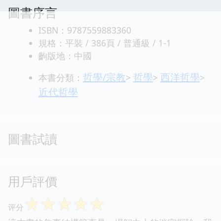
圖書序言
ISBN：9787559883360
規格：平裝 / 386頁 / 普通級 / 1-1
齣版地：中國
哲學/宗教
哲學
西洋哲學
本書分類：
>
>
>
近代哲學
圖書試讀
用戶評價
☆
☆
☆
☆
☆
评分