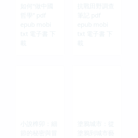
如何“做中國
抗戰田野調查
哲學” pdf
筆記 pdf
epub mobi
epub mobi
txt 電子書 下
txt 電子書 下
載
載
小說榫卯：細
塗鴉城市：從
節的秘密與冒
塗鴉到城市藝