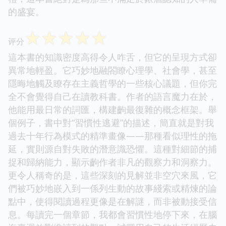
的盛宴。
☆
☆
☆
☆
☆
评分
這本書的知識密度高得令人咋舌，但它的呈現方式卻
異常地輕盈。它巧妙地融閤瞭心理學、社會學，甚至
隱晦地觸及瞭存在主義哲學的一些核心議題，但你完
全不會覺得自己在讀教科書。作者的語言魔力在於，
他能用最日常的詞匯，構建齣最復雜的概念框架。舉
個例子，書中對“習慣性逃避”的描述，簡直就是對我
過去十年行為模式的精準畫像——那種看似理性的拖
延，實則源自對失敗的潛意識恐懼。這種對細節的捕
捉和歸納能力，顯示齣作者非凡的觀察力和洞察力。
更令人稱奇的是，這些深刻的見解並非空穴來風，它
們被巧妙地嵌入到一係列生動的故事綫索或精煉的論
點中，使得閱讀過程更像是在解謎，而非被動接受信
息。每讀完一個章節，我都會習慣性地停下來，在腦