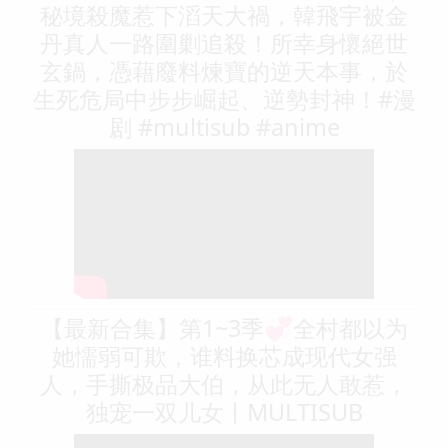
秘境殺魔惹下滔天大禍，韓飛宇被金
丹真人一路圍剿追殺！所幸身懷絕世
玄鍋，憑藉廢料煉寶的逆天本事，於
生死危局中步步崛起、逆勢封神！#漫
剧 #multisub #anime
【最新合集】第1~3季💞全村都以为
她懦弱可欺，谁料换芯成现代女强
人，手撕极品大伯，从此无人敢惹，
独宠一双儿女丨MULTISUB