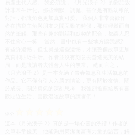
易產生代入感。 我必須說，《月光浪子 2》的對話設
計非常生活化。那些幽默、調侃、甚至是有點幼稚的
對話，都讓角色更加真實可愛。 我個人非常喜歡作
者在描寫主角與朋友之間互動的時候，那種輕鬆而自
然的筆觸。那些有趣的對話和默契的配合，都讓人忍
不住會心一笑。 當然，書中也有一些地方讓我感到
有些許遺憾，但也就是這些遺憾，才讓整個故事更加
真實和貼近生活。作者並沒有刻意去營造完美的結
局，而是讓讀者去體會人生的無常。 總而言之，
《月光浪子 2》是一本充滿了青春氣息和生活氣息的
作品。它不僅有引人入勝的情節，更有關於友情、關
於成長、關於勇氣的深刻思考。我強烈推薦給所有喜
歡貼近生活、喜歡溫暖故事的讀者們！
☆
☆
☆
☆
☆
评分
這本《月光浪子 2》真的是一場心靈的洗禮！作者的
文筆非常優美，他能夠用簡潔而富有力量的語言，觸