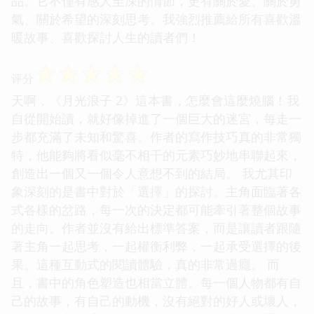
品。它不僅有感人至深的情節，更有關於愛、關於勇
氣、關於希望的深刻思考。我強烈推薦給所有喜歡溫
暖故事、喜歡探討人生的讀者們！
☆
☆
☆
☆
☆
评分
天啊，《月光浪子 2》這本書，怎麼會這麼燒腦！我
自從開始讀，就好像掉進了一個巨大的迷宮，每走一
步都充滿了未知和驚喜。作者的寫作技巧真的非常獨
特，他能夠將看似毫不相干的元素巧妙地串聯起來，
創造出一個又一個令人意想不到的結局。 我尤其印
象深刻的是書中對於「選擇」的探討。主角面臨著各
式各樣的岔路，每一次的決定都可能牽引著整個故事
的走向。作者並沒有給出標準答案，而是讓讀者跟隨
著主角一起思考，一起權衡利弊，一起承受選擇的後
果。這種互動式的閱讀體驗，真的非常過癮。 而
且，書中的角色塑造也相當立體。每一個人物都有自
己的故事，有自己的動機，沒有絕對的好人或壞人，