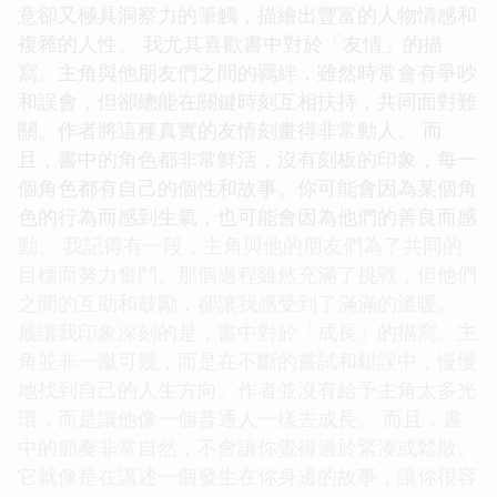
意卻又極具洞察力的筆觸，描繪出豐富的人物情感和
複雜的人性。 我尤其喜歡書中對於「友情」的描
寫。主角與他朋友們之間的羈絆，雖然時常會有爭吵
和誤會，但卻總能在關鍵時刻互相扶持，共同面對難
關。作者將這種真實的友情刻畫得非常動人。 而
且，書中的角色都非常鮮活，沒有刻板的印象，每一
個角色都有自己的個性和故事。你可能會因為某個角
色的行為而感到生氣，也可能會因為他們的善良而感
動。 我記得有一段，主角與他的朋友們為了共同的
目標而努力奮鬥。那個過程雖然充滿了挑戰，但他們
之間的互助和鼓勵，卻讓我感受到了滿滿的溫暖。
最讓我印象深刻的是，書中對於「成長」的描寫。主
角並非一蹴可幾，而是在不斷的嘗試和錯誤中，慢慢
地找到自己的人生方向。作者並沒有給予主角太多光
環，而是讓他像一個普通人一樣去成長。 而且，書
中的節奏非常自然，不會讓你覺得過於緊湊或鬆散。
它就像是在講述一個發生在你身邊的故事，讓你很容