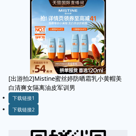
[出游拍2]Mistine蜜丝婷防晒霜乳小黄帽美
白清爽女隔离油皮军训男
下载链接1
下载链接2