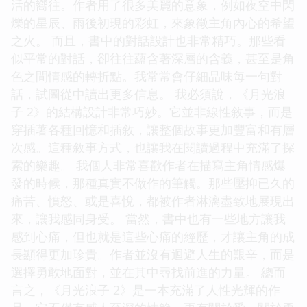
活的嚮往。作者用了很多美麗的意象，例如夜空中閃
爍的星辰、雨後初現的彩虹，來象徵主角內心的希望
之火。 而且，書中的對話設計也非常精巧。那些看
似平常的對話，卻往往蘊含著深層的含義，甚至是角
色之間情感的轉折點。我常常會仔細品味每一句對
話，試圖從中讀出更多信息。 我必須說，《月光浪
子 2》的結構設計非常巧妙。它並非線性敘事，而是
穿插著各種回憶和插敘，讓整個故事更加豐富和有層
次感。這種敘事方式，也讓我在閱讀過程中充滿了探
索的樂趣。 我個人非常喜歡作者在描寫主角情感爆
發的時候，那種真實不做作的筆觸。那些壓抑已久的
痛苦、憤怒、或是喜悅，都被作者淋漓盡致地展現出
來，讓我感同身受。 當然，書中也有一些地方讓我
感到心痛，但也就是這些心痛的經歷，才讓主角的成
長顯得更加珍貴。作者並沒有迴避人生的艱辛，而是
選擇勇敢地面對，並在其中尋找前進的力量。 總而
言之，《月光浪子 2》是一本充滿了人性光輝的作