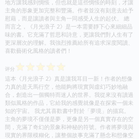
地方讓我感到惆悵，但也就是這些惆悵的時刻，才讓
主角的形象更加完整和豐滿。作者並沒有刻意去給予
慰藉，而是讓讀者與主角一同感受人生的起伏。 總
而言之，《月光浪子 2》是一本需要靜下心來細細品
味的書。它充滿了哲思和詩意，更讓我們對人生有了
更深層次的理解。我強烈推薦給所有追求深度閱讀、
喜歡藝術化風格的讀者們！
☆
☆
☆
☆
☆
评分
這本《月光浪子 2》真是讓我耳目一新！作者的想像
力真的是天馬行空，他能夠將現實與虛幻巧妙地融
合，創造出一個獨特而迷人的世界。我從來沒有讀過
類似風格的作品，它給我的感覺就像是在探索一個未
知的宇宙。 我尤其喜歡書中對於「夢境」的描寫。
主角的夢境不僅僅是夢，更像是另一個真實存在的空
間，充滿了奇幻的景象和神秘的符號。作者將夢境與
現實的界限模糊化，讓整個故事充滿了懸念和想像空