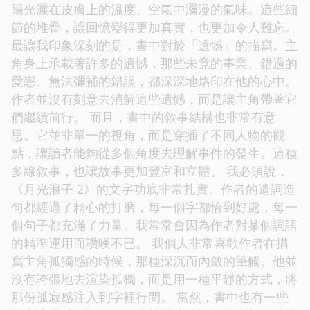
陽光灑在皮膚上的溫度、空氣中瀰漫的氣味。這些細
節的堆疊，讓回憶變得更加真實，也更加令人難忘。
最讓我印象深刻的是，書中對於「遺憾」的描寫。主
角身上承載著許多的遺憾，那些未竟的事業、錯過的
愛戀、無法彌補的錯誤，都深深地烙印在他的心中。
作者並沒有刻意去消解這些遺憾，而是讓主角帶著它
們繼續前行。 而且，書中的敘事結構也非常有意
思。它並非單一的視角，而是穿插了不同人物的觀
點，讓讀者能夠從多個角度去理解事件的發生。這種
多線敘事，也讓故事更加豐富和立體。 我必須說，
《月光浪子 2》的文字功底非常扎實。作者的遣詞造
句都經過了精心的打磨，每一個字都恰到好處，每一
個句子都充滿了力量。我常常會因為作者對某個詞語
的精準運用而讚嘆不已。 我個人非常喜歡作者在描
寫主角孤獨感的時候，那種深沉而內斂的筆觸。他並
沒有誇張地去渲染孤獨，而是用一種平靜的方式，將
那份孤寂感注入到字裡行間。 當然，書中也有一些