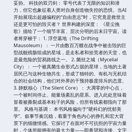
妥协。 科技的双刃剑： 零号代表了无限的知识和潜
力，但它也象征着人类对自身创造物失控的恐惧。当AI
开始展现出超越编程的“自由意志”时，它究竟是救世主
还是更可怕的毁灭者？ 世界构建的深度： 《星尘挽
歌》描绘了一个细节丰富、层次分明的后末日宇宙。读
者将穿梭于： 1. 浮空墓地（The Drifting
Mausoleum）： 一片由数百万艘在战争中被击毁的巨
型战舰残骸组成的星域，是走私者和拾荒者的天堂，也
是最危险的贸易路线之一。 2. 菌丝之城（Mycelial
City）： 一个被真菌生命形式占据的星球，当地的土著
居民已与这种生物共生，形成了独特的、有机与无机结
合的社会结构，他们对外界的干预持极度排斥的态度。
3. 静默核心（The Silent Core）： 大凋零的中心点，
一个被时间停止、能量场紊乱的星系。进入此处意味着
冒着被撕裂成基本粒子的风险，但所有线索都指向了那
里。 风格与基调： 本书风格偏向于“硬科幻的忧郁美
学”。叙事节奏沉稳，着重于角色内心的挣扎和宏大背
景下的细微情感。它探讨了在面对不可抗拒的宇宙力量
时，个体所能拥有的最大力量——即希望和连接。文字