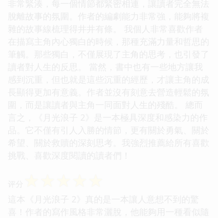
非常緊湊，每一個情節都緊密相連，讓讀者完全無法
脫離故事的氛圍。作者的編劇能力非常強，能夠將複
雜的故事線梳理得井井有條。 我個人非常喜歡作者
在描寫主角內心獨白的時候，那種充滿力量和哲思的
筆觸。那些獨白，不僅展現了主角的思考，也引發了
讀者對人生的反思。 當然，書中也有一些地方讓我
感到沉重，但也就是這些沉重的經歷，才讓主角的成
長顯得更加有意義。作者並沒有刻意去營造輕鬆的氛
圍，而是讓讀者與主角一同面對人生的殘酷。 總而
言之，《月光浪子 2》是一本極具深度和感染力的作
品。它不僅有引人入勝的情節，更有關於勇氣、關於
希望、關於救贖的深刻思考。我強烈推薦給所有喜歡
挑戰、喜歡深度閱讀的讀者們！
☆
☆
☆
☆
☆
评分
這本《月光浪子 2》真的是一本讓人意想不到的驚
喜！作者的寫作風格非常灑脫，他能夠用一種看似隨