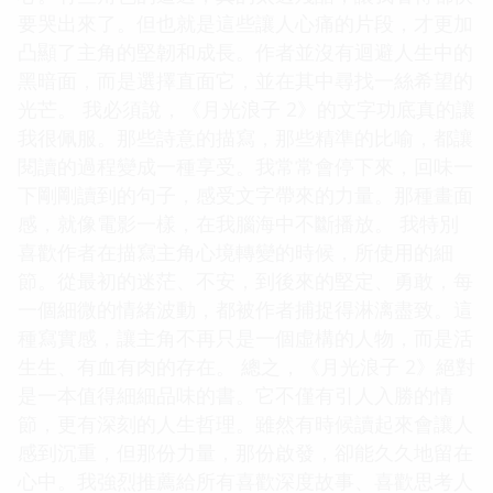
要哭出來了。但也就是這些讓人心痛的片段，才更加
凸顯了主角的堅韌和成長。作者並沒有迴避人生中的
黑暗面，而是選擇直面它，並在其中尋找一絲希望的
光芒。 我必須說，《月光浪子 2》的文字功底真的讓
我很佩服。那些詩意的描寫，那些精準的比喻，都讓
閱讀的過程變成一種享受。我常常會停下來，回味一
下剛剛讀到的句子，感受文字帶來的力量。那種畫面
感，就像電影一樣，在我腦海中不斷播放。 我特別
喜歡作者在描寫主角心境轉變的時候，所使用的細
節。從最初的迷茫、不安，到後來的堅定、勇敢，每
一個細微的情緒波動，都被作者捕捉得淋漓盡致。這
種寫實感，讓主角不再只是一個虛構的人物，而是活
生生、有血有肉的存在。 總之，《月光浪子 2》絕對
是一本值得細細品味的書。它不僅有引人入勝的情
節，更有深刻的人生哲理。雖然有時候讀起來會讓人
感到沉重，但那份力量，那份啟發，卻能久久地留在
心中。我強烈推薦給所有喜歡深度故事、喜歡思考人