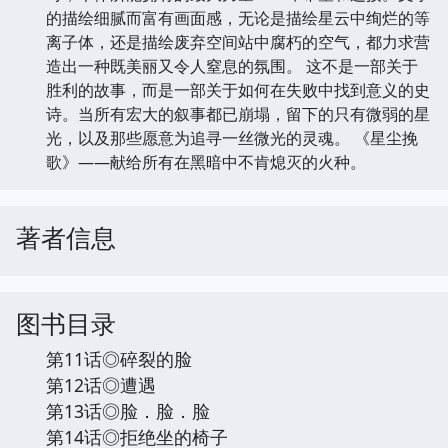
的描绘细腻而富有画面感，无论是描绘星云中绚烂的等
离子体，还是描绘废弃空间站中腐朽的空气，都力求营
造出一种既美丽又令人窒息的氛围。 这不是一部关于
胜利的故事，而是一部关于如何在失败中找到意义的史
诗。当所有宏大的叙事都已崩塌，留下的只有微弱的星
光，以及那些愿意为追寻一丝微光的灵魂。 《星尘挽
歌》——献给所有在黑暗中不肯熄灭的火种。
著者信息
图书目录
第11话◎碎裂的脸
第12话◎遭遇
第13话◎脸．脸．脸
第14话◎拒绝坐的椅子