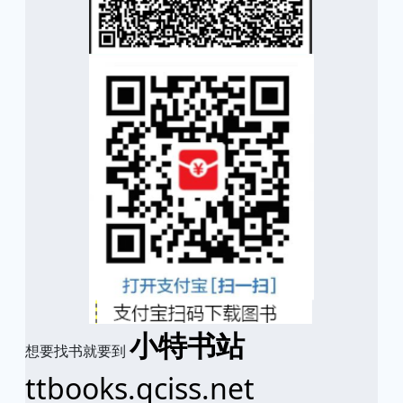
小特书站
想要找书就要到
ttbooks.qciss.net