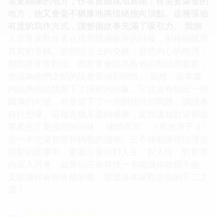
需要鋪陳的地方，作者會細膩地展開；在需要爆發的
地方，他又會毫不猶豫地將情緒推向頂點。這種張弛
有度的寫作方式，讓整個故事充滿了吸引力。 我個
人非常喜歡作者在描寫情感衝突的時候，那種細膩而
真實的筆觸。那些語言上的交鋒，那些內心的暗湧，
都寫得非常到位。我常常會因為角色的對話而動容，
也因為他們之間的誤會而感到惋惜。 當然，這本書
的結局也給我留下了深刻的印象。它並沒有給出一個
圓滿的句號，而是留下了一些開放性的問題，讓讀者
自行想像。這種意猶未盡的感覺，反而讓我對這個故
事產生了更強烈的回味。 總體而言，《月光浪子 2》
是一本充滿智慧和挑戰的讀物。它不僅能讓你沉浸在
精彩的故事中，更能引發你對人生、對人性、對世界
的深入思考。如果你正在尋找一本能讓你欲罷不能、
又能讓你有所收穫的書，那麼這本絕對是你的不二之
選！
☆
☆
☆
☆
☆