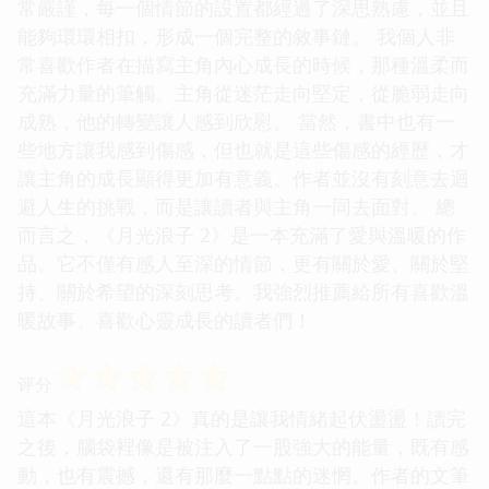
常嚴謹，每一個情節的設置都經過了深思熟慮，並且
能夠環環相扣，形成一個完整的敘事鏈。 我個人非
常喜歡作者在描寫主角內心成長的時候，那種溫柔而
充滿力量的筆觸。主角從迷茫走向堅定，從脆弱走向
成熟，他的轉變讓人感到欣慰。 當然，書中也有一
些地方讓我感到傷感，但也就是這些傷感的經歷，才
讓主角的成長顯得更加有意義。作者並沒有刻意去迴
避人生的挑戰，而是讓讀者與主角一同去面對。 總
而言之，《月光浪子 2》是一本充滿了愛與溫暖的作
品。它不僅有感人至深的情節，更有關於愛、關於堅
持、關於希望的深刻思考。我強烈推薦給所有喜歡溫
暖故事、喜歡心靈成長的讀者們！
☆
☆
☆
☆
☆
评分
這本《月光浪子 2》真的是讓我情緒起伏盪盪！讀完
之後，腦袋裡像是被注入了一股強大的能量，既有感
動，也有震撼，還有那麼一點點的迷惘。作者的文筆