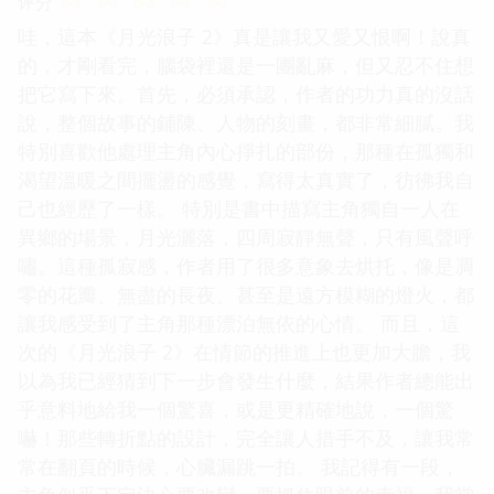
评分
哇，這本《月光浪子 2》真是讓我又愛又恨啊！說真
的，才剛看完，腦袋裡還是一團亂麻，但又忍不住想
把它寫下來。首先，必須承認，作者的功力真的沒話
說，整個故事的鋪陳、人物的刻畫，都非常細膩。我
特別喜歡他處理主角內心掙扎的部份，那種在孤獨和
渴望溫暖之間擺盪的感覺，寫得太真實了，彷彿我自
己也經歷了一樣。 特別是書中描寫主角獨自一人在
異鄉的場景，月光灑落，四周寂靜無聲，只有風聲呼
嘯。這種孤寂感，作者用了很多意象去烘托，像是凋
零的花瓣、無盡的長夜、甚至是遠方模糊的燈火，都
讓我感受到了主角那種漂泊無依的心情。 而且，這
次的《月光浪子 2》在情節的推進上也更加大膽，我
以為我已經猜到下一步會發生什麼，結果作者總能出
乎意料地給我一個驚喜，或是更精確地說，一個驚
嚇！那些轉折點的設計，完全讓人措手不及，讓我常
常在翻頁的時候，心臟漏跳一拍。 我記得有一段，