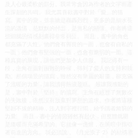
及人心最柔軟的部分。我常常會因為作者的文字而產
生深刻的共鳴。 我尤其喜歡書中對於「愛」的描
寫。書中的愛，並非總是轟轟烈烈，更多的是細水長
流的溫情，是默默的付出，是無私的關懷。作者將這
些細膩的情感刻畫得非常到位。 而且，書中的角色
都充滿了人性。他們會有善良的一面，也會有自私的
一面；他們會有堅強的一面，也會有脆弱的一面。這
種真實的展現，讓他們更加令人信服。 我記得有一
段，主角在面對困難的時候，得到了愛人的支持和鼓
勵。那個場景的描寫，雖然沒有華麗的辭藻，卻充滿
了溫暖的力量，讓我讀得熱淚盈眶。 最讓我感動的
是，書中對於「堅持」的描寫。主角在經歷了無數次
的失敗後，依然沒有放棄對夢想的追求。作者將這種
堅韌不拔的精神，注入到字裡行間，給予讀者無窮的
力量。 而且，書中的情節雖然有起伏，但整體氛圍
是溫暖而充滿希望的。它就像一盞燈，在黑暗中指引
著前進的方向。 我必須說，《月光浪子 2》的結構非