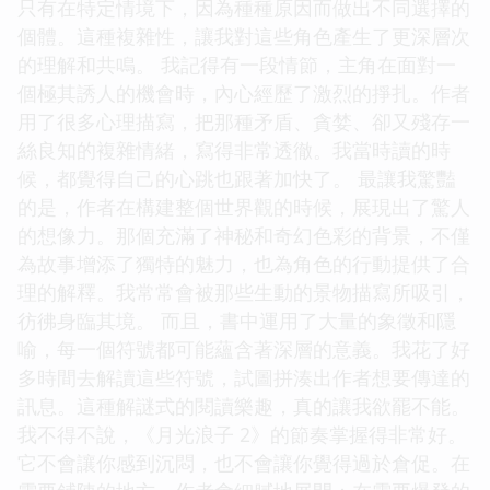
只有在特定情境下，因為種種原因而做出不同選擇的
個體。這種複雜性，讓我對這些角色產生了更深層次
的理解和共鳴。 我記得有一段情節，主角在面對一
個極其誘人的機會時，內心經歷了激烈的掙扎。作者
用了很多心理描寫，把那種矛盾、貪婪、卻又殘存一
絲良知的複雜情緒，寫得非常透徹。我當時讀的時
候，都覺得自己的心跳也跟著加快了。 最讓我驚豔
的是，作者在構建整個世界觀的時候，展現出了驚人
的想像力。那個充滿了神秘和奇幻色彩的背景，不僅
為故事增添了獨特的魅力，也為角色的行動提供了合
理的解釋。我常常會被那些生動的景物描寫所吸引，
彷彿身臨其境。 而且，書中運用了大量的象徵和隱
喻，每一個符號都可能蘊含著深層的意義。我花了好
多時間去解讀這些符號，試圖拼湊出作者想要傳達的
訊息。這種解謎式的閱讀樂趣，真的讓我欲罷不能。
我不得不說，《月光浪子 2》的節奏掌握得非常好。
它不會讓你感到沉悶，也不會讓你覺得過於倉促。在