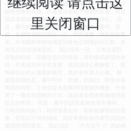
继续阅读 请点击这
十字路口，面臨著無數艱難的抉擇，每一個選擇都可
能將他推向深淵。作者並沒有給予簡單的答案，而是
里关闭窗口
讓讀者跟隨著主角一起去面對那些痛苦和掙扎。 而
且，書中的角色關係也非常複雜。友情、愛情、親
情，各種情感線交織在一起，時而溫馨，時而劍拔弩
張。作者能夠準確地捕捉到角色之間微妙的互動，並
將其呈現在讀者面前。 我記得有一段，主角在面對
背叛的時候，那種從信任到懷疑，再到徹底絕望的過
程，作者描寫得非常真實，讓我讀得心都揪緊了。那
種被信任的人傷害的痛苦，真的非常讓人心痛。 最
讓我震撼的是，書中對於「救贖」的探討。即使在最
黑暗的時刻，主角也從未放棄尋找救贖的機會。作者
用了一種非常隱晦的方式，讓讀者去體會那種微弱卻
堅定的希望。 而且，書中的語言風格也非常獨特。
它時而鋒利如刀，時而溫柔如水，能夠根據情節的需
要，呈現出不同的情緒。我常常會因為作者對詞語的
運用而感到驚喜。 我必須說，《月光浪子 2》的結構