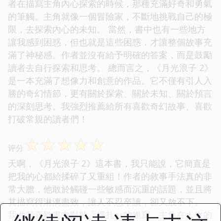
者在描寫主角內心探索的時候，那種充滿好奇和勇氣
的筆觸。主角就像一個冒險家，不斷地挑戰自己的極
限，去探索內心的未知。 當然，書中也有一些地方
讓我感到困惑，但也就是這些困惑，才讓整個故事充
滿了神秘感。作者並沒有給予明確的答案，而是鼓勵
讀者去自行探索和思考。 總而言之，《月光浪子 2》
是一本充滿了想像力和創意的作品。它不僅有引人入
勝的奇幻情節，更有關於探索、關於未知、關於預言
的深刻思考。我強烈推薦給所有喜歡奇幻故事、喜歡
打破常規的讀者們！
☆
☆
☆
☆
☆
评分
天啊，《月光浪子 2》這本書，我只能說，它簡直是
把我的心都給揉碎了又重組！作者的敘事手法真的非
常大膽，他敢於觸碰一些敏感而沉重的話題，並且將
其描寫得淋漓盡致，讓人不忍卒讀，卻又放不下。
我尤其喜歡書中對於「掙扎」的描寫。主角在人生的