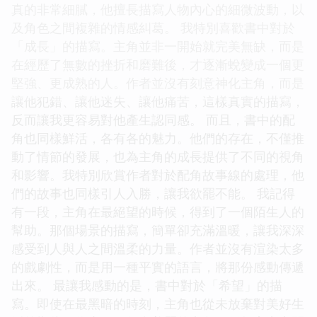
真的非常細膩，他擅長描寫人物內心的細微波動，以
及角色之間複雜的情感糾葛。 我特別喜歡書中對於
「成長」的描寫。主角並非一開始就完美無缺，而是
在經歷了無數的挫折和磨難後，才逐漸蛻變成一個更
堅強、更成熟的人。作者並沒有刻意神化主角，而是
讓他犯錯、讓他迷失、讓他痛苦，這樣真實的描寫，
反而讓我更容易對他產生認同感。 而且，書中的配
角也同樣鮮活，各有各的魅力。他們的存在，不僅推
動了情節的發展，也為主角的成長提供了不同的視角
和影響。我特別欣賞作者對於配角故事線的處理，他
們的故事也同樣引人入勝，讓我欲罷不能。 我記得
有一段，主角在最絕望的時候，得到了一個陌生人的
幫助。那個場景的描寫，簡單卻充滿溫暖，讓我深深
感受到人與人之間溫柔的力量。作者並沒有渲染太多
的戲劇性，而是用一種平實的語言，將那份感動傳遞
出來。 最讓我感動的是，書中對於「希望」的描
寫。即使在最黑暗的時刻，主角也從未放棄對美好生