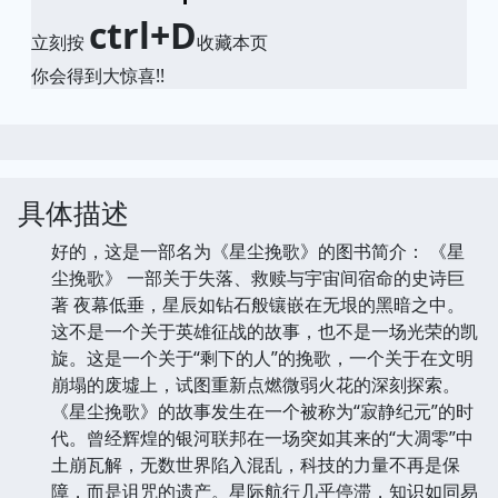
ctrl+D
立刻按
收藏本页
你会得到大惊喜!!
具体描述
好的，这是一部名为《星尘挽歌》的图书简介： 《星
尘挽歌》 一部关于失落、救赎与宇宙间宿命的史诗巨
著 夜幕低垂，星辰如钻石般镶嵌在无垠的黑暗之中。
这不是一个关于英雄征战的故事，也不是一场光荣的凯
旋。这是一个关于“剩下的人”的挽歌，一个关于在文明
崩塌的废墟上，试图重新点燃微弱火花的深刻探索。
《星尘挽歌》的故事发生在一个被称为“寂静纪元”的时
代。曾经辉煌的银河联邦在一场突如其来的“大凋零”中
土崩瓦解，无数世界陷入混乱，科技的力量不再是保
障，而是诅咒的遗产。星际航行几乎停滞，知识如同易