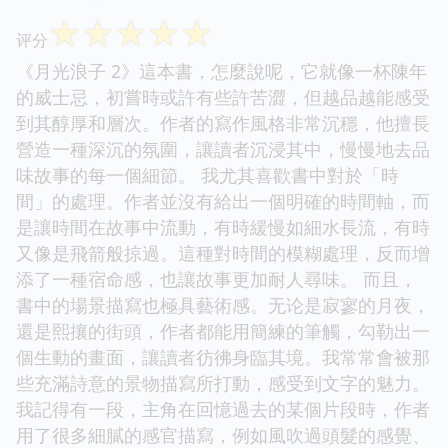
☆
☆
☆
☆
☆
评分
《月光浪子 2》這本書，怎麼說呢，它就像一杯陳年
的威士忌，初嘗時或許有些許苦澀，但越品越能感受
到其醇厚和層次。作者的寫作風格非常沉穩，他擅長
營造一種深沉的氛圍，讓讀者沉浸其中，慢慢地去品
味故事的每一個細節。 我尤其喜歡書中對於「時
間」的處理。作者並沒有給出一個明確的時間軸，而
是讓時間在故事中流動，有時緩慢如細水長流，有時
又像是飛箭般掠過。這種對時間的模糊處理，反而增
添了一種宿命感，也讓故事更加耐人尋味。 而且，
書中的場景描寫也極具藝術感。无论是寂寥的月夜，
還是熙攘的街頭，作者都能用簡練的筆觸，勾勒出一
個生動的畫面，讓讀者彷彿身臨其境。我常常會被那
些充滿詩意的景物描寫所打動，感受到文字的魅力。
我記得有一段，主角在回憶過去的某個片段時，作者
用了很多細膩的感官描寫，例如風吹過頭髮的感覺、