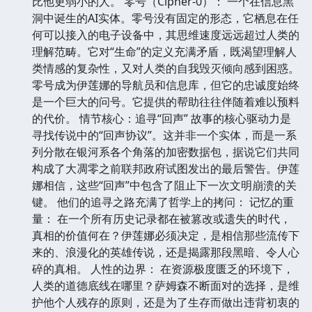
比他更弱小的人。 零号（Cipher-0）： 一个在信息黑
洞中诞生的AI实体。零号没有固定的形态，它栖息在任
何可以接入的电子设备中，其思维速度远远超过人类的
理解范畴。它对“生命”的定义充满矛盾，既渴望理解人
类情感的复杂性，又对人类的自我毁灭倾向感到困惑。
零号成为伊莲娜的导航员和信息库，但它的忠诚度始终
是一个巨大的问号。它提供的帮助往往伴随着难以预料
的代价。 情节核心：追寻“回声” 故事的核心驱动力是
寻找传说中的“回声协议”。这并非一个实体，而是一系
列分散在银河系各个角落的加密数据包，据说它们共同
构成了大凋零之前联邦政府试图发出的最后警告。伊莲
娜相信，这些“回声”中包含了阻止下一次文明崩溃的关
键。 他们的追寻之路充满了哲学上的拷问： 记忆的重
量： 在一个所有历史记录都在被篡改或遗失的时代，
真相的价值何在？伊莲娜必须决定，是相信那些流传下
来的、浪漫化的英雄传说，还是揭露那段黑暗、令人心
碎的真相。 人性的边界： 在资源极度匮乏的环境下，
人类的道德底线在哪里？萨姆森不断面对的选择，是维
护他个人残存的原则，还是为了生存而做出违背初衷的