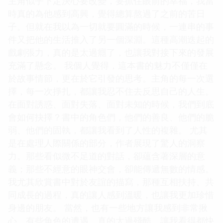
主角似乎下定決心要改變，要抓住眼前的幸福，我當
時真的為他感到高興，覺得總算熬過了之前的苦日
子。但就在我以為一切就要圓滿的時候，一連串的事
件又把他的生活推入了另一個深淵。這種高潮迭起的
戲劇張力，真的是太過癮了，也讓我對接下來的發展
充滿了懸念。 我個人覺得，這本書的魅力不僅僅在
於故事情節，更在於它引發的思考。主角的每一次選
擇，每一次掙扎，都讓我忍不住去反思自己的人生。
在面對誘惑、面對失落、面對未知的時候，我們到底
會如何抉擇？書中的角色們，他們的善良、他們的脆
弱、他們的固執，都讓我看到了人性的複雜。 尤其
是在處理人際關係的部分，作者展現了驚人的洞察
力。那些看似微不足道的對話，卻蘊含著深層的意
義；那些不經意的眼神交會，卻能傳遞無數的情感。
我尤其欣賞書中對於友誼的描寫，那種互相扶持、共
同成長的過程，真的讓人感到溫暖，也讓我更加珍惜
身邊的朋友。 當然，也有一些地方讓我感到非常揪
心。有些角色的遭遇，真的太過殘酷，讓我看得都快