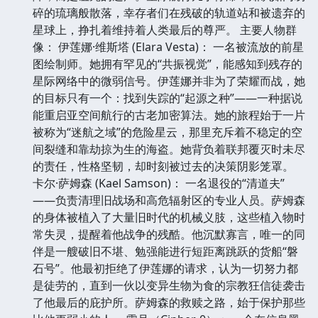
碎的琉璃般散落，幸存者们在残破的轨道站和被遗弃的
星球上，挣扎着维持着人类最后的尊严。 主要人物群
像： 伊莲娜·维斯塔 (Elara Vesta)： 一名被流放的前星
图绘制师。她拥有罕见的“共振视觉”，能感知到残存的
星际网络中的微弱信号。伊莲娜并非为了荣耀而战，她
的目标只有一个：找到失踪的“起源之种”——一种据说
能重启亚空间航行的古老加密算法。她的旅程始于一片
被称为“迷航之域”的危险星云，那里充斥着不稳定的空
间裂缝和靠劫掠为生的海盗。她背负着联邦覆灭时未尽
的责任，性格坚韧，却时刻被过去的决策阴影笼罩。
卡尔·萨姆森 (Kael Samson)： 一名退役的“清道夫”
——负责清理旧战场和高危辐射区的专业人员。萨姆森
的身体被植入了大量旧时代的机械义肢，这些植入物时
常失灵，提醒着他战争的残酷。他沉默寡言，唯一的同
伴是一艘破旧不堪、勉强能进行短距离跳跃的货船“磐
石号”。他最初拒绝了伊莲娜的请求，认为一切努力都
是徒劳的，直到一伙以变异生物为食的宗教狂信徒袭击
了他最后的庇护所。萨姆森的救赎之路，始于保护那些