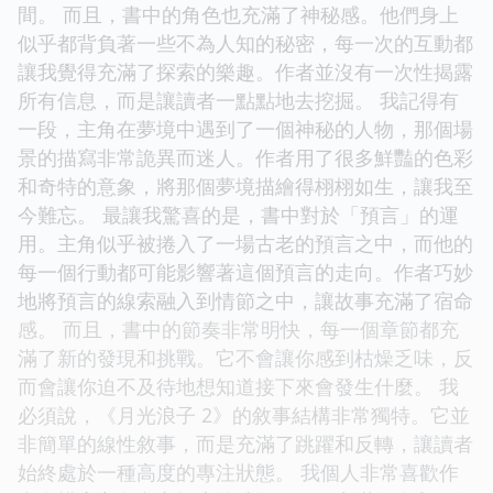
間。 而且，書中的角色也充滿了神秘感。他們身上
似乎都背負著一些不為人知的秘密，每一次的互動都
讓我覺得充滿了探索的樂趣。作者並沒有一次性揭露
所有信息，而是讓讀者一點點地去挖掘。 我記得有
一段，主角在夢境中遇到了一個神秘的人物，那個場
景的描寫非常詭異而迷人。作者用了很多鮮豔的色彩
和奇特的意象，將那個夢境描繪得栩栩如生，讓我至
今難忘。 最讓我驚喜的是，書中對於「預言」的運
用。主角似乎被捲入了一場古老的預言之中，而他的
每一個行動都可能影響著這個預言的走向。作者巧妙
地將預言的線索融入到情節之中，讓故事充滿了宿命
感。 而且，書中的節奏非常明快，每一個章節都充
滿了新的發現和挑戰。它不會讓你感到枯燥乏味，反
而會讓你迫不及待地想知道接下來會發生什麼。 我
必須說，《月光浪子 2》的敘事結構非常獨特。它並
非簡單的線性敘事，而是充滿了跳躍和反轉，讓讀者
始終處於一種高度的專注狀態。 我個人非常喜歡作