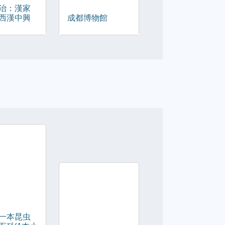
治：漢家
西漢中興
成都博物館
一本昆虫