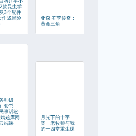
百科(1本小
12款昆虫学
及3个配件
大作战冒险
亚森‧罗苹传奇：
)
黄金三角
务师级
）套书
民事诉讼
（赠题库网
月光下的十字
云端课
架：老牧师与我
的十四堂重生课