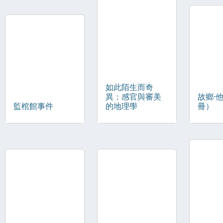
如此陌生而奇
異：感官與審美
故鄉·
監棺館事件
的地理學
冊）