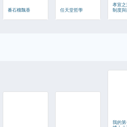
孝宣之
番石榴飄香
任天堂哲學
制度與
我的第