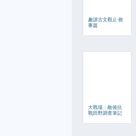
趣讀古文觀止·敘
事篇
大戰場：敵後抗
戰田野調查筆記