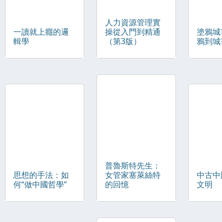
人力資源管理實
一讀就上癮的邏
操從入門到精通
塗鴉城
輯學
（第3版）
鴉到城
普魯斯特先生：
思想的手法：如
女管家塞萊絲特
中古中
何“做中國哲學”
的回憶
文明