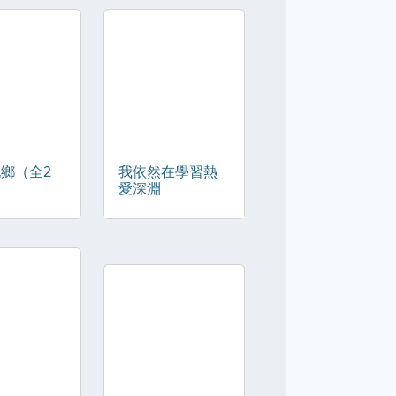
他鄉（全2
我依然在學習熱
愛深淵