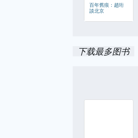
百年舊痕：趙珩
談北京
下载最多图书