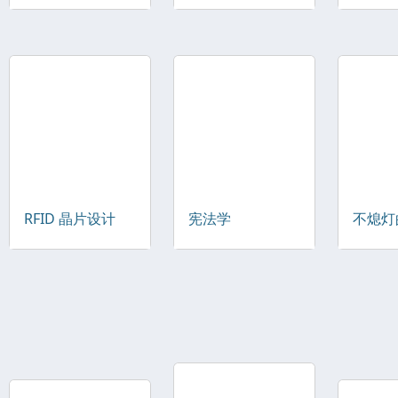
RFID 晶片设计
宪法学
不熄灯