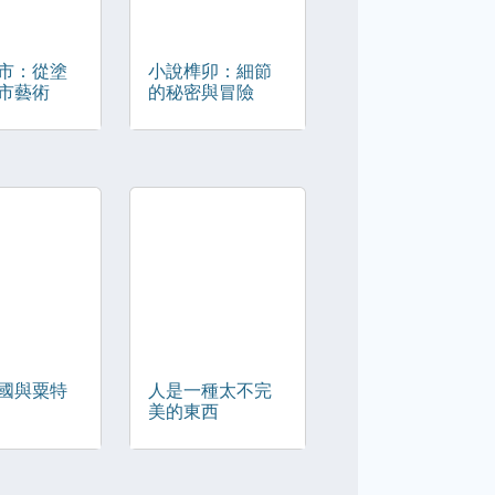
市：從塗
小說榫卯：細節
市藝術
的秘密與冒險
國與粟特
人是一種太不完
美的東西