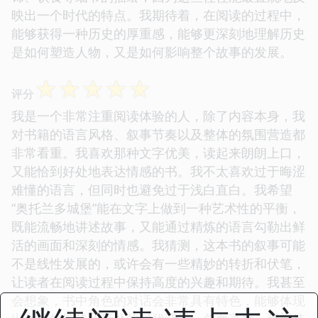
映出一个时代的特点。我期待着，在阅读的过程中，
能够获得一种历史的厚重感，能够更深刻地理解历史
是如何塑造人物，又是如何影响整个故事的发展。
☆
☆
☆
☆
☆
评分
我是一个非常注重阅读体验的人，除了内容本身，我
对书籍的语言风格、叙事节奏以及整体的氛围营造都
非常看重。我喜欢那种文字优美，读起来朗朗上口，
又能恰到好处地表达情感的书。我不太喜欢过于晦涩
难懂的语言，但同时也避免过于浅白直白。我希望
“奥托兰多城堡”能在文字上做到一种艺术性的平衡，
既能流畅地讲述故事，又能通过精炼的语言勾勒出鲜
活的画面和深刻的情感。我猜测，这本书的叙事可能
不是线性发展的，或许会有一些精妙的转折和伏笔，
让读者在阅读过程中保持高度的兴趣和期待。我甚至
会想象，书中角色的对话会非常具有特色，能够体现