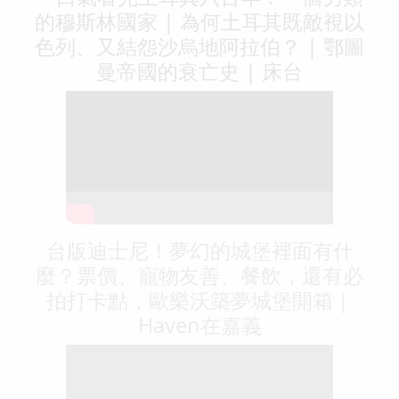
的穆斯林國家 | 為何土耳其既敵視以
色列、又結怨沙烏地阿拉伯？ | 鄂圖
曼帝國的衰亡史 | 床台
台版迪士尼！夢幻的城堡裡面有什
麼？票價、寵物友善、餐飲，還有必
拍打卡點，歐樂沃築夢城堡開箱｜
Haven在嘉義