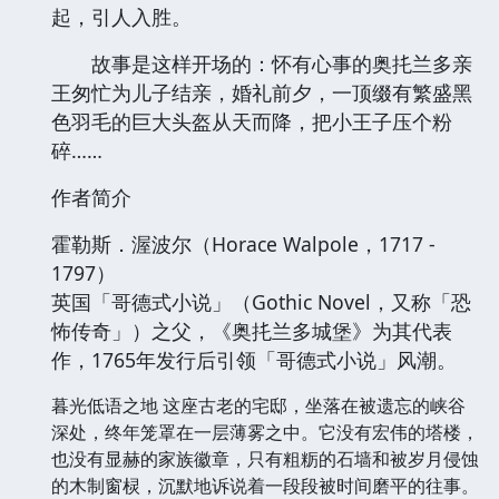
起，引人入胜。
故事是这样开场的：怀有心事的奥扥兰多亲
王匆忙为儿子结亲，婚礼前夕，一顶缀有繁盛黑
色羽毛的巨大头盔从天而降，把小王子压个粉
碎……
作者简介
霍勒斯．渥波尔（Horace Walpole，1717 -
1797）
英国「哥德式小说」（Gothic Novel，又称「恐
怖传奇」）之父，《奥扥兰多城堡》为其代表
作，1765年发行后引领「哥德式小说」风潮。
暮光低语之地 这座古老的宅邸，坐落在被遗忘的峡谷
深处，终年笼罩在一层薄雾之中。它没有宏伟的塔楼，
也没有显赫的家族徽章，只有粗粝的石墙和被岁月侵蚀
的木制窗棂，沉默地诉说着一段段被时间磨平的往事。