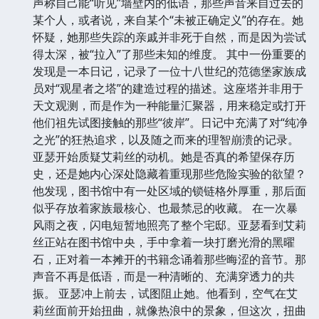
声称自己能“听见”墙壁内的低语，那些声音来自过去的
某个人，或者说，来自某个“未被正确定义”的存在。她
怀疑，她那些失踪的亲戚并非死于自然，而是因为尝试
得太深，被“拉入”了那些未知的维度。 其中一份重要的
发现是一本日记，记录了一位十八世纪的范德堡家族成
员对“观星者之塔”的建造过程的描述。这座塔并非用于
天文观测，而是作为一种能量汇聚器，用来稳定或打开
他们祖先试图接触的那些“彼岸”。日记中充满了对“纯净
之光”的狂热追求，以及随之而来的理智崩溃的记录。
亚瑟开始质疑艾莉丝的动机。她是否真的希望保存历
史，还是她内心深处隐藏着重现那些危险实验的欲望？
他发现，图书馆中有一处区域的锁链格外厚重，那后面
似乎存放着家族最核心、也最禁忌的收藏。 在一次暴
风雨之夜，闪电短暂地照亮了整个宅邸。亚瑟看到艾莉
丝正站在图书馆中央，手中拿着一块打磨光滑的黑曜
石，正对着一本摊开的书籍念诵着那些晦涩的音节。那
声音不再是低语，而是一种清晰的、充满穿透力的共
振。 亚瑟冲上前去，试图阻止她。他看到，空气在艾
莉丝面前开始扭曲，就像热浪中的景象，但这次，扭曲