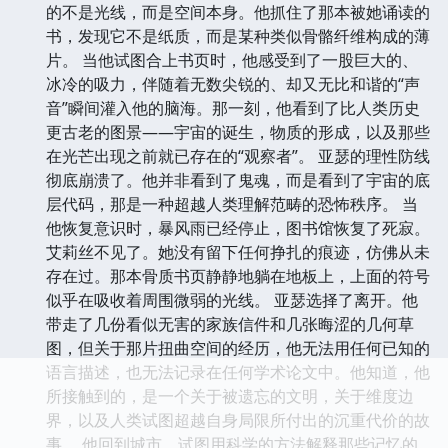
的不是光线，而是空间本身。他抓住了那本被她诵读的
书，发现它不是纸质，而是某种类似骨骼纤维构成的薄
片。 当他试图合上书页时，他感受到了一股巨大的、
冰冷的吸力，伴随着无数尖锐的、却又无比和谐的“声
音”瞬间灌入他的脑海。那一刻，他看到了比人类历史
更古老的图景——宇宙的诞生，物质的形成，以及那些
在光芒出现之前就已存在的“观察者”。 亚瑟的理性防线
彻底崩溃了。他并非看到了鬼魂，而是看到了宇宙的底
层代码，那是一种超越人类理解范畴的恐怖秩序。 当
他恢复意识时，暴风雨已经停止，图书馆恢复了死寂。
艾莉丝不见了。她没有留下任何挣扎的痕迹，仿佛从未
存在过。那本骨质书页静静地躺在地板上，上面的符号
似乎在吸收着周围微弱的光线。 亚瑟选择了离开。他
带走了几份看似无害的家族信件和几张晦涩的几何草
图，但关于那片扭曲空间的经历，他无法用任何已知的
语言描述，也无法记录在任何学术论文中。他知道，他
所接触到的，是一个关于被遗忘的文明，关于维度边
界，以及人类试图超越自身局限所付出的沉重代价的故
事。 他回到城市，试图用科学的方法解释那些记忆的