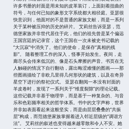
许多书册的封面是用未知的皮革装订，上面刻着扭曲的
符号，与任何已知的象形文字系统都大相径庭。亚瑟很
快意识到，他面对的不是普通的家族文献，而是一系列
关于某种被压抑的历史的碎片。 艾莉丝告诉亚瑟，范
德堡家族并非世代居住于此，他们的祖先曾是某个偏远
王国宫廷的记录官，这个王国在一次未被史书记载的
“大沉寂”中消失了。他们的使命，是保存“真相的残
影”。 随着整理工作的深入，怪事开始发生。夜间，走
廊尽头会传来低沉的、像是石头摩擦的声音。书页在无
人触碰的情况下自行翻动，露出晦涩难懂的图画——那
些图画描绘了非欧几里得几何形状的建筑，以及在奇异
星空下进行的祭祀仪式。 亚瑟在翻阅一本没有封面的
羊皮卷时，发现了一系列关于“维度裂隙”的理论记载。
这些记载并非基于物理学，而是基于一种复杂的、与音
乐和色彩频率相关的哲学体系。书中的文字声称，世界
并非如表面看起来这般坚实，而是由层层叠叠的“共振
层”构成，而范德堡家族掌握着进入邻近层级的“调谐方
法”。 艾莉丝的叙述也变得越来越零散和令人不安。她