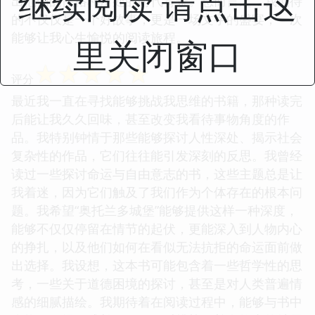
继续阅读 请点击这
出他们的性格和所处的时代背景。总而言之，我期待
的不仅仅是一个好故事，更是一场文字的盛宴，一次
能够让我心生愉悦的阅读旅程。
里关闭窗口
☆
☆
☆
☆
☆
评分
最近我一直在寻找能够挑战我思维的书籍，那种读完
后能让我久久回味，甚至改变我看待事物角度的作
品。我特别钟情于那些能够探讨人性深处、揭示社会
复杂性的作品，它们往往能引发深刻的反思。我曾经
读过一些探讨命运与自由意志的书，这些主题总是让
我着迷，因为它们触及了我们作为个体存在的根本问
题。我希望“奥托兰多城堡”能够提供这样一种深度，
能够不仅仅停留在情节的起伏，更能深入到人物内心
的挣扎，以及他们如何在看似无法抗拒的命运面前做
出选择。我设想，这本书可能包含着一些哲学性的思
考，一些关于道德困境的探讨，甚至是对人类普遍情
感的细腻描绘。我期待着在阅读过程中，能够与书中