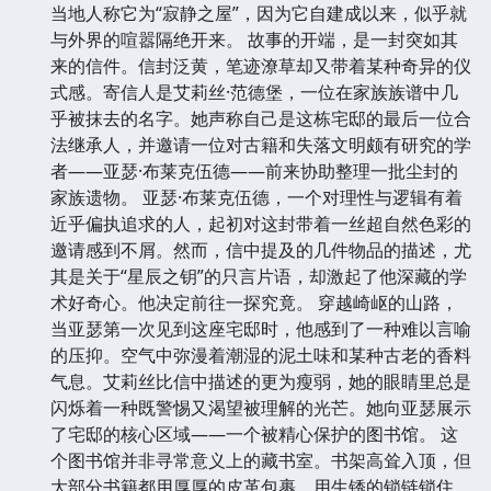
当地人称它为“寂静之屋”，因为它自建成以来，似乎就
与外界的喧嚣隔绝开来。 故事的开端，是一封突如其
来的信件。信封泛黄，笔迹潦草却又带着某种奇异的仪
式感。寄信人是艾莉丝·范德堡，一位在家族族谱中几
乎被抹去的名字。她声称自己是这栋宅邸的最后一位合
法继承人，并邀请一位对古籍和失落文明颇有研究的学
者——亚瑟·布莱克伍德——前来协助整理一批尘封的
家族遗物。 亚瑟·布莱克伍德，一个对理性与逻辑有着
近乎偏执追求的人，起初对这封带着一丝超自然色彩的
邀请感到不屑。然而，信中提及的几件物品的描述，尤
其是关于“星辰之钥”的只言片语，却激起了他深藏的学
术好奇心。他决定前往一探究竟。 穿越崎岖的山路，
当亚瑟第一次见到这座宅邸时，他感到了一种难以言喻
的压抑。空气中弥漫着潮湿的泥土味和某种古老的香料
气息。艾莉丝比信中描述的更为瘦弱，她的眼睛里总是
闪烁着一种既警惕又渴望被理解的光芒。她向亚瑟展示
了宅邸的核心区域——一个被精心保护的图书馆。 这
个图书馆并非寻常意义上的藏书室。书架高耸入顶，但
大部分书籍都用厚厚的皮革包裹，用生锈的锁链锁住。