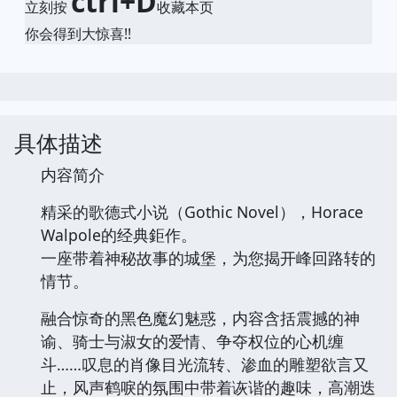
ctrl+D
立刻按
收藏本页
你会得到大惊喜!!
具体描述
内容简介
精采的歌德式小说（Gothic Novel），Horace
Walpole的经典鉅作。
一座带着神秘故事的城堡，为您揭开峰回路转的
情节。
融合惊奇的黑色魔幻魅惑，内容含括震撼的神
谕、骑士与淑女的爱情、争夺权位的心机缠
斗……叹息的肖像目光流转、渗血的雕塑欲言又
止，风声鹤唳的氛围中带着诙谐的趣味，高潮迭