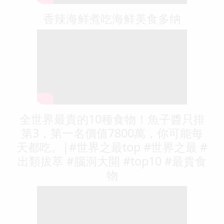
香辣海鲜煮吃海鲜美食多纳
全世界最貴的10種食物！魚子醬只排
第3，第一名價值7800萬，你可能每
天都吃。|#世界之最top #世界之最 #
出類拔萃 #腦洞大開 #top10 #最貴食
物