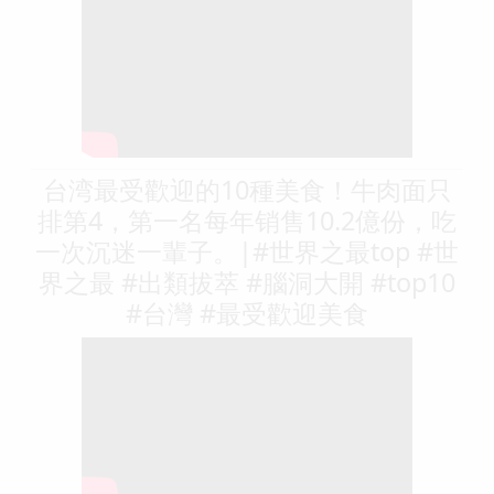
台湾最受歡迎的10種美食！牛肉面只
排第4，第一名每年销售10.2億份，吃
一次沉迷一輩子。|#世界之最top #世
界之最 #出類拔萃 #腦洞大開 #top10
#台灣 #最受歡迎美食