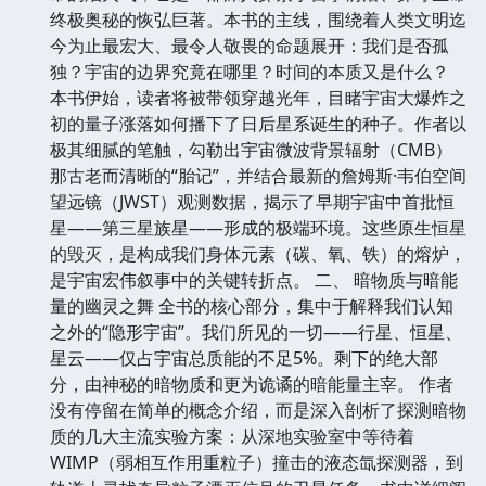
终极奥秘的恢弘巨著。本书的主线，围绕着人类文明迄
今为止最宏大、最令人敬畏的命题展开：我们是否孤
独？宇宙的边界究竟在哪里？时间的本质又是什么？
本书伊始，读者将被带领穿越光年，目睹宇宙大爆炸之
初的量子涨落如何播下了日后星系诞生的种子。作者以
极其细腻的笔触，勾勒出宇宙微波背景辐射（CMB）
那古老而清晰的“胎记”，并结合最新的詹姆斯·韦伯空间
望远镜（JWST）观测数据，揭示了早期宇宙中首批恒
星——第三星族星——形成的极端环境。这些原生恒星
的毁灭，是构成我们身体元素（碳、氧、铁）的熔炉，
是宇宙宏伟叙事中的关键转折点。 二、 暗物质与暗能
量的幽灵之舞 全书的核心部分，集中于解释我们认知
之外的“隐形宇宙”。我们所见的一切——行星、恒星、
星云——仅占宇宙总质能的不足5%。剩下的绝大部
分，由神秘的暗物质和更为诡谲的暗能量主宰。 作者
没有停留在简单的概念介绍，而是深入剖析了探测暗物
质的几大主流实验方案：从深地实验室中等待着
WIMP（弱相互作用重粒子）撞击的液态氙探测器，到