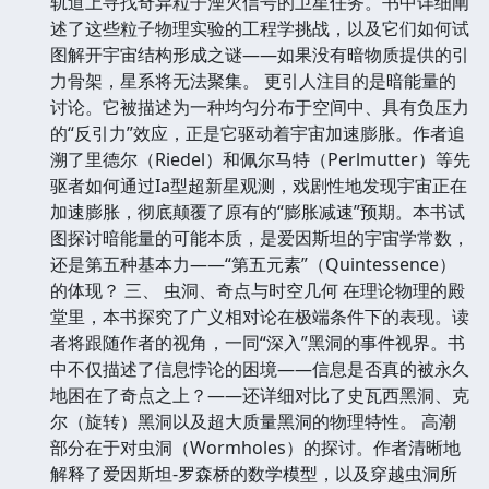
轨道上寻找奇异粒子湮灭信号的卫星任务。书中详细阐
述了这些粒子物理实验的工程学挑战，以及它们如何试
图解开宇宙结构形成之谜——如果没有暗物质提供的引
力骨架，星系将无法聚集。 更引人注目的是暗能量的
讨论。它被描述为一种均匀分布于空间中、具有负压力
的“反引力”效应，正是它驱动着宇宙加速膨胀。作者追
溯了里德尔（Riedel）和佩尔马特（Perlmutter）等先
驱者如何通过Ia型超新星观测，戏剧性地发现宇宙正在
加速膨胀，彻底颠覆了原有的“膨胀减速”预期。本书试
图探讨暗能量的可能本质，是爱因斯坦的宇宙学常数，
还是第五种基本力——“第五元素”（Quintessence）
的体现？ 三、 虫洞、奇点与时空几何 在理论物理的殿
堂里，本书探究了广义相对论在极端条件下的表现。读
者将跟随作者的视角，一同“深入”黑洞的事件视界。书
中不仅描述了信息悖论的困境——信息是否真的被永久
地困在了奇点之上？——还详细对比了史瓦西黑洞、克
尔（旋转）黑洞以及超大质量黑洞的物理特性。 高潮
部分在于对虫洞（Wormholes）的探讨。作者清晰地
解释了爱因斯坦-罗森桥的数学模型，以及穿越虫洞所