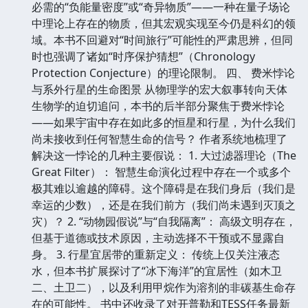
必需的“负能量密度”或“奇异物质”——一种在量子场论
中理论上存在的物质，但其宏观实现至今仍是科幻的领
域。本书不回避对“时间旅行”可能性的严肃思辨，但同
时也强调了诸如“时序保护猜想”（Chronology
Protection Conjecture）的理论限制。 四、 费米悖论
与系外行星的生命图景 从物理学的宏大叙事转向天体
生物学的迫切追问，本书的后半部分聚焦于费米悖论
——如果宇宙中存在如此多的恒星和行星，为什么我们
尚未接收到任何智慧生命的信号？ 作者系统地梳理了
解决这一悖论的几种主要假说： 1. 大过滤器理论（The
Great Filter）： 智慧生命演化过程中存在一个或多个
极其难以逾越的障碍。这个障碍是在我们身后（我们是
幸运的少数），还是在我们前方（我们尚未遇到灭顶之
灾）？ 2. “动物园假说”与“自我隔离”： 高级文明存在，
但基于道德或技术原因，主动选择不干预或不显露自
身。 3. 行星宜居带的重新定义： 传统上仅关注液态
水，但本书扩展探讨了“冰下海洋”的宜居性（如木卫
二、土卫二），以及利用甲烷作为溶剂的非碳基生命存
在的可能性。 书中还收录了对开普勒和TESS任务最新