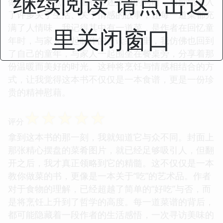
继续阅读 请点击这
做到了这一点。作者在讲述菜谱的同时，巧妙地融入
了许多关于生活、关于情感的故事，让每一道菜都充
满了人情味。我记得其中有一道菜，是作者在回忆童
里关闭窗口
年时，与家人一起制作的。读到这里，我仿佛也回到
了自己的童年，与家人一起围坐在餐桌旁，分享着那
份温暖而美好的时光。这种将烹饪与情感相结合的方
式，让我觉得这本书不仅仅是一本食谱，更是一份珍
贵的精神慰藉。
☆
☆
☆
☆
☆
评分
拿到这本书的那一刻，我就知道它与众不同。封面上
那张精心摆盘的菜肴图片，就已经足够吸引人，但翻
开之后，我才真正领略到它的精髓。这不仅仅是一本
教你做菜的书，更像是一本关于“吃”的艺术品。作者
对于食物的理解，已经超越了简单的“好吃”与否，而
是将烹饪上升到了哲学的高度。每一道菜谱的背后，
都可能隐藏着一段作者的生活感悟，一次寻访美味的