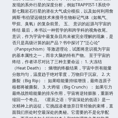
发现的系外行星的深度分析，例如TRAPPIST-1系统中
那七颗岩石行星的潜在大气成分模拟，以及如何利用詹
姆斯·韦伯望远镜技术来搜寻生物标记气体（如氧气、
甲烷、臭氧）的复杂前景。 五、 意识的起源与宇宙的
终结 最后，本书以一种哲学的和跨学科的视角收尾。
意识，作为宇宙中最复杂且尚未被完全理解的现象，是
否只是高级计算的副产品？书中探讨了“泛心论”
（Panpsychism）等激进理论，试图将意识视为宇宙
的基本属性之一，而非大脑的特有产物。 至于宇宙的
终结，作者详尽对比了三种主要命运： 1. 大冻结
（Heat Death）： 熵增的终极结果，宇宙中所有能量
分散均匀，温度趋于绝对零度，万物归于沉寂。 2. 大
撕裂（Big Rip）： 如果暗能量持续增强，最终连原子
核都将被撕裂。 3. 大坍缩（Big Crunch）： 如果引力
最终战胜暗能量的排斥作用，宇宙将逆转膨胀，重新坍
缩回一个奇点。 《星辰之语：宇宙深处的低语》是一
次精神上的远征，它挑战读者放弃日常经验的束缚，直
面我们所处时空最深处的奥秘。它需要的不是化学配