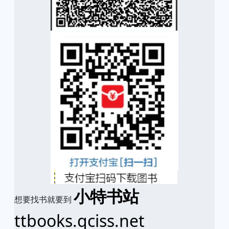
小特书站
想要找书就要到
ttbooks.qciss.net