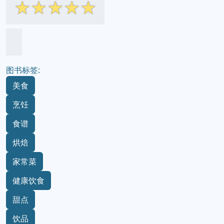
☆
☆
☆
☆
☆
图书标签:
美食
烹饪
食谱
烘焙
家常菜
健康饮食
甜点
饮品