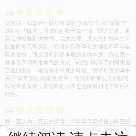
☆
☆
☆
☆
☆
评分
说实话，我曾经一度对所谓的“美食博主”和“食谱书”
感到有些麻木，感觉它们都千篇一律，缺乏新意。直
到我偶然翻到这本书，我才发现，原来烹饪的魅力可
以如此多元和深刻。它没有那些浮夸的摆盘和不切实
际的食材，而是回归到最本质的食物本身。作者用一
种非常亲切和接地气的方式，向我们展示了如何用最
普通的食材，做出最不平凡的味道。我特别喜欢其中
关于“家常菜的灵魂”的篇章，让我重新审视了那些习
以为常的菜肴，发现它们原来也蕴藏着如此丰富的可
能性。
☆
☆
☆
☆
☆
评分
我一直认为，真正的美食，不应该仅仅停留在味蕾的
享受，更应该能够触动人心，引发共鸣。这本书恰恰