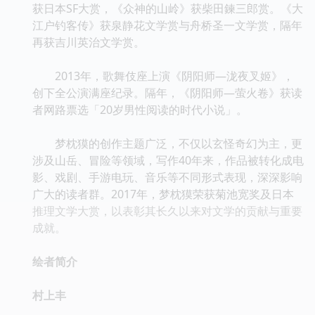
获日本SF大赏，《众神的山岭》获柴田鍊三郎赏。《大
江户钓客传》获泉静花文学赏与舟桥圣一文学赏，隔年
再获吉川英治文学赏。
2013年，歌舞伎座上演《阴阳师—泷夜叉姬》，
创下全公演满座纪录。隔年，《阴阳师—萤火卷》获读
者网路票选「20岁男性阅读的时代小说」。
梦枕獏的创作主题广泛，不仅以玄怪奇幻为主，更
涉及山岳、冒险等领域，写作40年来，作品被转化成电
影、戏剧、手游电玩、音乐等不同形式表现，深深影响
广大的读者群。2017年，梦枕獏荣获菊池宽奖及日本
推理文学大赏，以表彰其长久以来对文学的贡献与重要
成就。
绘者简介
村上丰