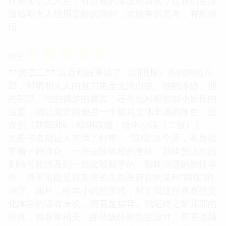
够更加引人入胜，有足够的深度和新意，让我们在跟
随晴明大人经历冒险的同时，也能有所思考，有所感
悟。
☆
☆
☆
☆
☆
评分
**篇章二** 最近刚好重温了《阴阳师》系列的前几
部，对晴明大人的魅力更是无法自拔。他的冷静、他
的智慧、他的偶尔的腹黑，还有他对那些弱小妖怪的
温柔，都让我觉得他是一个极其立体丰满的角色。这
次的《阴阳师6：晴明取瘤：绘本小说（二版）》，
光是书名就让人充满了好奇。 “取瘤”这个词，本身就
带着一种净化、一种去除病根的意味，我猜想这次的
剧情可能涉及到一些比较棘手的、影响深远的妖怪事
件，甚至可能是对某些长久以来存在的某种“病症”的
治疗。而且，绘本小说的形式，对于我这种喜欢视觉
化体验的读者来说，简直是福音。我记得之前几部的
插画，都非常精美，那些妖怪的造型设计，简直是脑