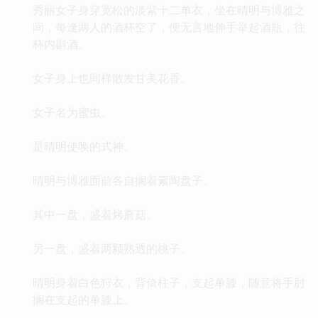
秀丽女子身穿宽松的淡紫十二单衣，坐在晴明与博雅之
间，每逢两人的酒杯空了，便无言地伸手举起酒瓶，往
杯内斟酒。
女子身上也同样散发甘美花香。
女子名为蜜虫。
是晴明使唤的式神。
晴明与博雅面前各自搁着素陶盘子。
其中一盘，盛着烤蘑菇。
另一盘，盛着两颗熟透的桃子。
晴明身着白色狩衣，背倚柱子，支起单膝，随意将手肘
搁在支起的单膝上。