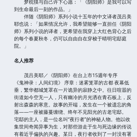
梦枕獏与自己许下心愿：「《阴阳师》是我可以写
到生命最后一刻的作品。」
伴随《阴阳师》系列小说十五年的中文译者茂吕美
耶也说：「如果情况允许，我希望能够一直担任《阴阳
师》系列小说的译者，更希望在我穿上大红色背心之后
的每个春夏秋冬，仍可以自由自在穿梭于晴明宅邸庭
院。」
名人推荐
茂吕美耶／《阴阳师》在台上市15週年专序
《鬼神录：人间幻境》 序章：迷雾笼罩的古都 夜幕低
垂，繁华都城笼罩在一片诡异的寂静之中。往日喧嚣的
街道如今空无一人，只有幽冷的月光洒在青石板上，反
射出森森的寒意。故事的开端，发生在一个被遗忘的角
落——一座被藤蔓缠绕、终年不见阳光的古老宅邸。
宅邸的主人，是一位名叫“夜行者”的神秘人物。他以收
集世间奇闻异事为生，对那些游走于生与死边缘的传说
有着近乎偏执的兴趣。某日，夜行者收到了一封没有署