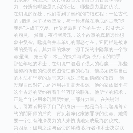
力，分辨出哪些是真实的记忆，哪些是力量的伪装。
在幻境的深处，他们看到了契约的缔结过程：一位古代
的阴阳师为了拯救挚爱，与一种潜藏在地底的古老“噬
魂兽”达成了交易。代价是后世子孙的生命，以及无尽
的怨灵。 然而，夜行者发现，这个故事的真相远比想
象中复杂。噬魂兽并非单纯的邪恶存在，它同样是被束
缚的受害者，其力量的爆发，源于契约中隐藏的一个致
命漏洞。 第三章：术士的抉择与试炼 夜行者的助手，
那位年轻的术士，在幻境中遭遇了强大的心魔——那些
被契约折磨的怨灵试图侵蚀他的心智。他必须依靠自己
的术法和坚定的意志来对抗这些负面情绪的攻击。 他
发现自己对符咒的运用并非毫无根源，他的家族似乎与
这个古老的契约有着千丝万缕的联系。他所学的秘术，
正是当年被用来巩固契约的一部分力量。 在关键时
刻，引渡者揭示了自己的身份——她是当年与噬魂兽立
约的阴阳师的后裔，背负着净化家族罪孽的使命。她需
要一个拥有纯净灵力的人来协助她完成最终的仪式。
第四章：破局之法与宿命的终结 夜行者和术士决定联