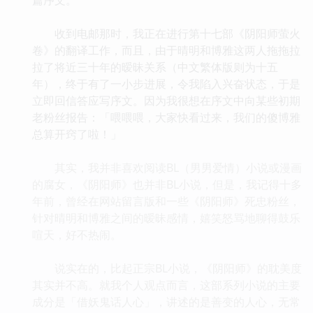
收到电邮那时，我正在进行第十七部《阴阳师萤火
卷》的翻译工作，而且，由于晴明和博雅这两人拖拖拉
拉了将近三十年的暧昧关系（中文繁体版则为十五
年），终于有了一小步进展，令我陷入兴奋状态，于是
立即回信答应写序文。因为我很想在序文中向某些初期
老粉丝报告：「喂喂喂，大家快看过来，我们的傻博雅
总算开窍了啦！」
其实，我并非喜欢阅读BL（男男爱情）小说或漫画
的腐女，《阴阳师》也并非BL小说，但是，我记得十多
年前，曾经在网站留言版和一些《阴阳师》死忠粉丝，
针对晴明和博雅之间的暧昧感情，嬉笑怒骂地聊得鼓乐
喧天，好不热闹。
说实在的，比起正宗BL小说，《阴阳师》的耽美度
其实并不高。就我个人观点而言，这部系列小说的主要
成分是「借妖鬼话人心」，讲述的是善变的人心，无常