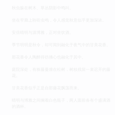
秋虫躲在树木、草丛阴影中鸣叫。
坐在窄廊上聆听虫鸣，令人感觉秋意似乎更加深浓。
安倍晴明与源博雅，正对坐饮酒。
季节明明是秋令，却可闻到融化于夜气中的甘美花香。
那花香令人陶醉得彷彿心也融化于其中。
庭院深处，有株藤蔓缠在松树，树枝残留一束迟开的藤
花。
甘美花香似乎正是自那藤花飘荡而来。
晴明与博雅之间搁着白色瓶子，两人面前各有个盛满酒
的酒杯。