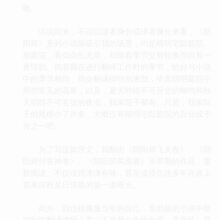
敬。
话说回来，不论以读者身分或译者身分来看，《阴
阳师》系列小说最吸引我的场景，均是晴明宅邸庭院。
那庭院，看似杂乱无章，却随着季节交替轮换而自有一
番情韵。倘若我在进行翻译工作时的季节，恰好与小说
中的季节相符，我会翻译得特别来劲，毕竟晴明庭院中
那些常见的花草，以及，夏天吵得不可开交的蝉鸣和秋
天唱得不可名状的夜虫，我家院子都有。只是，我家院
子的规模小了许多，大概仅有晴明宅邸庭院的百分或千
分之一吧。
为了写这篇序文，我翻出《阴阳师飞天卷》、《阴
阳师付丧神卷》、《阴阳师凤凰卷》等早期的作品，重
新阅读。不仅读得津津有味，甚至读得久违多年在床上
迎来深秋某日清晨的第一道曙光。
此外，我也很佩服当年的自己，竟然能把小说中那
些和歌翻译得那么美。不是我在自吹自擂，是真的。我