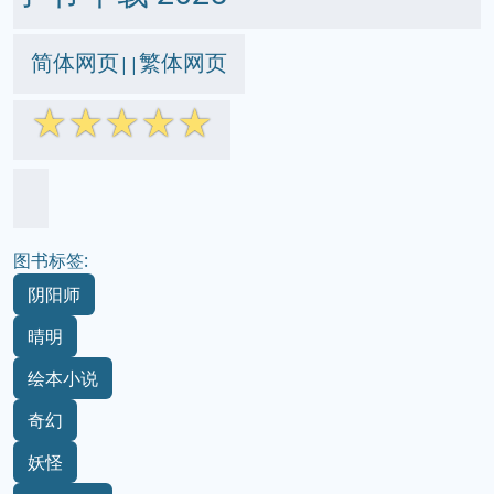
简体网页
繁体网页
||
☆
☆
☆
☆
☆
图书标签:
阴阳师
晴明
绘本小说
奇幻
妖怪