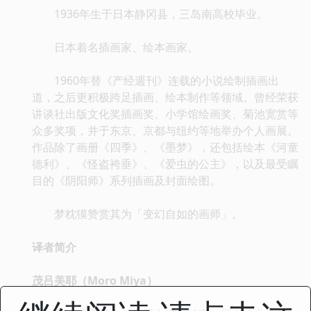
1936年生于日本静冈县，三岛南高校毕业。
日本着名插画家、绘本画家。
1960年替《产经週刊》连载的小说绘制插画出
道，之后更积极跨足插画、绘本制作等领域。曾经荣获
讲谈社出版文化奖插画奖、小学馆绘画奖、菊池宽赏等
众多奖项，并于东京、京都与纽约等地举办个人画展。
作品除了画册《四季》、《墨梦》，还包括绘本《河童
德利》、《怪盗袴垂》、《爱虫的公主》，以及最受瞩
目的《阴阳师》系列插画及封面绘图。
梦枕獏赞赏其为「变幻自如的画师」。
译者简介
茂吕美耶（Moro Miya）