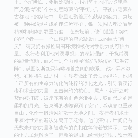
手。他们明白，要解除契约，不能简单地摧毁噬魂兽，
而必须找到那个被刻意隐藏的“平衡点”。 平衡点隐藏在
古都地下的祭坛中，那里汇聚着历代献祭的怨力。祭坛
被一种由怨灵构成的迷阵所守护，每一次闯入都会遭受
精神和肉体的双重折磨。 在祭坛前，他们遭遇了契约
的守护者——一个由纯粹的怨念凝聚而成的巨大“缚
灵”。缚灵拥有操控周围环境和模仿对手能力的可怕力
量。 夜行者利用他对灵界规则的深刻理解，干扰缚灵
的能量流动，而术士则全力施展他家族秘传的“归源符
阵”，试图切断怨灵与噬魂兽之间的联系。 战斗异常激
烈。在即将功成之时，引渡者做出了最后的牺牲。她将
自己所有的生命力转化为纯粹的净化之光，引导着夜行
者和术士的力量，直击契约的核心。 尾声：花开之时
契约被打破，彼岸花海的血色逐渐褪去，取而代之的是
柔和的月光。被束缚的魂魄得到了安宁，噬魂兽也重获
自由，化作一股清风消散于天地之间。 夜行者和术士
带着对世界的新认知离开了花海。他们深知，世间仍有
无数未知的力量和被遗忘的真相在等待着被揭示。古老
的诅咒虽然解除了，但新的谜团已经悄然浮现，预示着