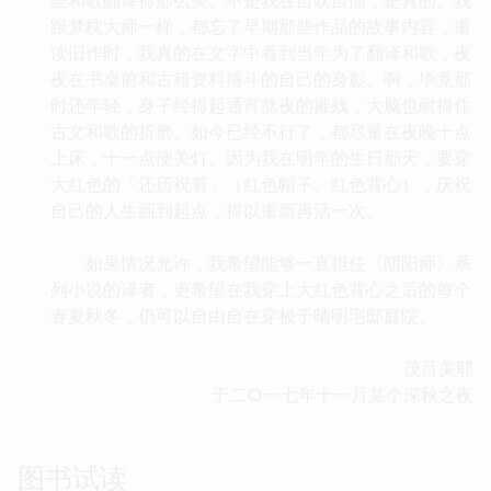
跟梦枕大师一样，都忘了早期那些作品的故事内容，重
读旧作时，我真的在文字中看到当年为了翻译和歌，夜
夜在书桌前和古籍资料搏斗的自己的身影。啊，毕竟那
时还年轻，身子经得起通宵熬夜的摧残，大脑也耐得住
古文和歌的折磨。如今已经不行了，都尽量在夜晚十点
上床，十一点便关灯。因为我在明年的生日那天，要穿
大红色的「还历祝着」（红色帽子、红色背心），庆祝
自己的人生回到起点，得以重新再活一次。
如果情况允许，我希望能够一直担任《阴阳师》系
列小说的译者，更希望在我穿上大红色背心之后的每个
春夏秋冬，仍可以自由自在穿梭于晴明宅邸庭院。
茂吕美耶
于二○一七年十一月某个深秋之夜
图书试读