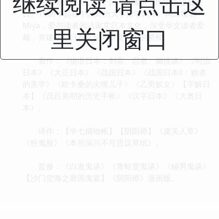
继续阅读 请点击这
日本埼玉县人，生于台湾高雄市，国中毕业后返
日。1986年起在中国郑州大学留学两年。网路暱称
Miya，爱与读者闲话家常日本文化，深受华文读者爱
里关闭窗口
戴，并建立起日本文化与华文世界的桥樑。
着作：《物语日本：剑客、忍者、幽怪谈》《明治
日本》《大正日本》《战国日本》《战国日本Ⅱ：败者
的美学》《欧卡桑的尖嘴儿子》《乙男蚁女》【字解日
本】《茂吕美耶的历史手帐》《汉字日本》《大奥日
本》。
译作：【半七捕物帐】【阴阳师】《虞美人草》
《扮鬼脸》《本所深川不可思议草纸》。
监修：《白发鬼谈》《青蛙堂鬼谈》《鳗男鬼谈》
【沙门空海之唐国鬼宴】《阴阳师》漫画版。