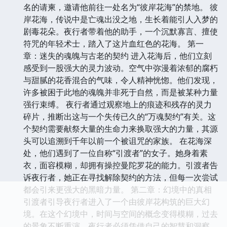
名的请柬，邀请他前往一处名为“彼岸花海”的禁地。 彼
岸花海，传说中是亡魂出没之地，生长着能引人入梦的
剧毒花朵。夜行者带着他的助手，一个沉默寡言、擅使
符咒的年轻术士，踏入了这片血红色的花海。 第一
章：迷失的魂魄与古老的契约 进入花海后，他们立刻
感受到一股强大的灵力波动。空气中弥漫着浓郁的腐朽
与甜腻的花香混合的气味，令人精神恍惚。他们发现，
许多被困于此地的魂魄并非死于自然，而是被某种力量
强行束缚。 夜行者通过观察地上的痕迹和残存的灵力
碎片，推断出这与一个失传已久的“万魂契约”有关。这
个契约需要献祭大量的生命力来换取强大的力量，其源
头可以追溯到千年以前一个被诅咒的家族。 在花海深
处，他们遇到了一位自称“引渡者”的女子。她身着素
衣，面容模糊，却拥有操控曼陀罗花的能力。引渡者告
诉夜行者，她正在寻找解除契约的方法，但每一次尝试
都会引来更强大的黑暗力量。 第二章：幻境中的真相
引渡者引导夜行者进入了一个由彼岸花构筑的巨大幻
境。在这个幻境中，时间与空间的概念变得模糊，过去
的景象不断重演。夜行者必须凭借自己的智慧和洞察