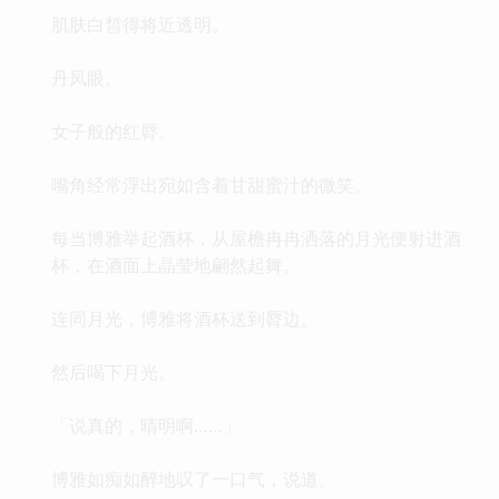
肌肤白皙得将近透明。
丹凤眼。
女子般的红脣。
嘴角经常浮出宛如含着甘甜蜜汁的微笑。
每当博雅举起酒杯，从屋檐冉冉洒落的月光便射进酒
杯，在酒面上晶莹地翩然起舞。
连同月光，博雅将酒杯送到脣边。
然后喝下月光。
「说真的，晴明啊……」
博雅如痴如醉地叹了一口气，说道。