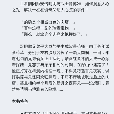
且看阴阳师安倍晴明与武士源博雅，如何洞悉人心
之咒，解决一桩桩诡奇又动人心弦的事件！
「的确是个相当出色的肉瘤。」
「百年难得一见的珍贵宝物。」
「那么，就拿这个肉瘤来抵押好了。」
双胞胎兄弟平大成与平中成皆是药师，由于长年试
尝药草，分别于左右脸颊各长了一颗大肉瘤。一日，年
逾七旬的兄弟俩又上山採药，嗜食红瓜茸的大成一心顾
着採菇，竟忘了与弟弟相约的时刻，在深山中迷路了！
他正打算在树洞内栖宿一晚，不料竟巧遇百鬼夜宴，误
打误撞与鬼怪同欢狂舞后，不痛不痒地被取走脸上的肉
瘤，甚且相约半个月后的新月之夜再见——没想到，竟
然将晴明与博雅卷入险境……
本书特色
★梦枕獏的《阴阳师》系列作品，在日本长销1/3