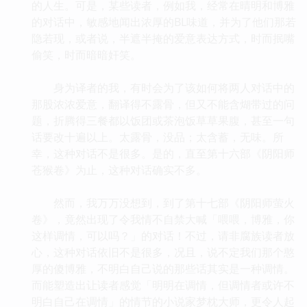
的人生。可是，某些读者，例如我，经常在晴明和博雅
的对话中，敏感地闻出浓厚的BL味道，并为了他们那若
隐若现，或者说，半遮半掩的爱意表达方式，时而抿嘴
偷笑，时而暗暗奸笑。
身为译者的我，有时会为了该如何将两人对话中的
那股浓浓爱意，翻译得不露骨，但又不能含煳带过的问
题，折腾得三餐都以饭团或茶泡饭草草果腹，甚至一句
话要改十遍以上。太露骨，没品；太含蓄，无味。所
幸，这种对话不是很多。是的，直至第十六部《阴阳师
苍猴卷》为止，这种对话确实不多。
然而，我万万没想到，到了第十七部《阴阳师萤火
卷》，竟然出现了令我情不自禁大喊「喂喂，博雅，你
这样调情，可以吗？」的对话！不过，请非腐族读者放
心，这种对话依旧不是很多，况且，说不定我们那个憨
厚的傻博雅，不明白自己说的那些话其实是一种调情。
而能塑造出让读者感觉「明明在调情，但调情者或许不
明白自己在调情」的情节的小说家梦枕大师，更令人起