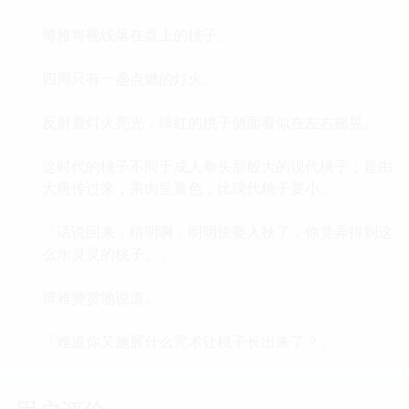
博雅将视线落在盘上的桃子。
四周只有一盏点燃的灯火。
反射着灯火亮光，绯红的桃子侧面看似在左右摇晃。
这时代的桃子不同于成人拳头那般大的现代桃子；是由
大唐传过来，果肉呈黄色，比现代桃子要小。
「话说回来，晴明啊，明明快要入秋了，你竟弄得到这
么水灵灵的桃子。」
博雅赞赏地说道。
「难道你又施展什么咒术让桃子长出来了？」