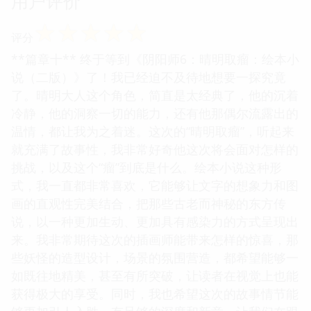
用户评价
☆
☆
☆
☆
☆
评分
**篇章十** 终于等到《阴阳师6：晴明取瘤：绘本小
说（二版）》了！我已经迫不及待地想要一探究竟
了。晴明大人这个角色，简直是太经典了，他的沉着
冷静，他的洞察一切的能力，还有他那偶尔流露出的
温情，都让我为之着迷。这次的“晴明取瘤”，听起来
就充满了故事性，我非常好奇他这次将会面对怎样的
挑战，以及这个“瘤”到底是什么。绘本小说这种形
式，我一直都非常喜欢，它能够让文字的想象力和图
画的直观性完美结合，把那些古老而神秘的东方传
说，以一种更加生动、更加具有感染力的方式呈现出
来。我非常期待这次的插画师能带来怎样的惊喜，那
些妖怪的造型设计，场景的氛围营造，都希望能够一
如既往地精美，甚至有所突破，让读者在视觉上也能
获得极大的享受。同时，我也希望这次的故事情节能