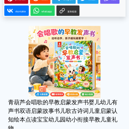
vkontakte
whatsapp
复制链接
青葫芦会唱歌的早教启蒙发声书婴儿幼儿有
声书双语启蒙故事书儿歌古诗词儿童启蒙认
知绘本点读宝宝幼儿园幼小衔接早教儿童礼
物