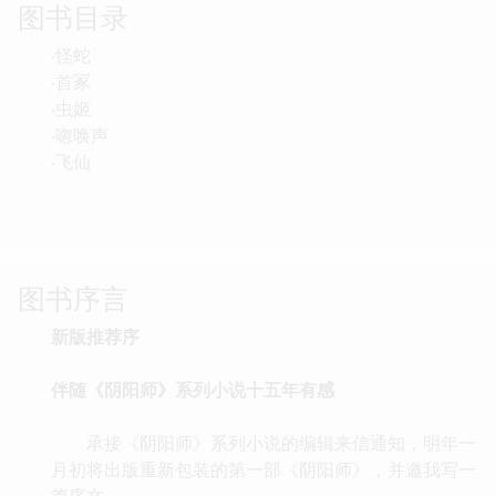
图书目录
‧怪蛇
‧首冢
‧虫姬
‧唿唤声
‧飞仙
图书序言
新版推荐序
伴随《阴阳师》系列小说十五年有感
承接《阴阳师》系列小说的编辑来信通知，明年一
月初将出版重新包装的第一部《阴阳师》，并邀我写一
篇序文。