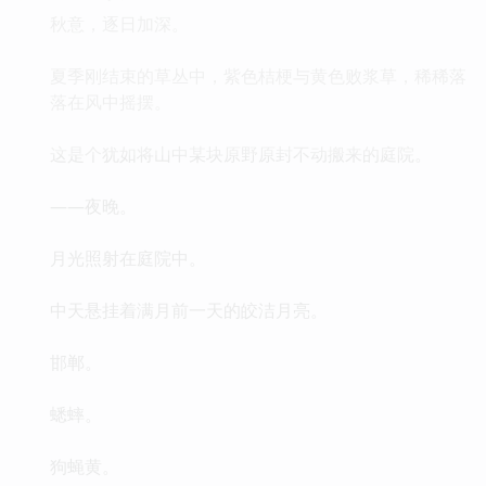
秋意，逐日加深。
夏季刚结束的草丛中，紫色桔梗与黄色败浆草，稀稀落
落在风中摇摆。
这是个犹如将山中某块原野原封不动搬来的庭院。
——夜晚。
月光照射在庭院中。
中天悬挂着满月前一天的皎洁月亮。
邯郸。
蟋蟀。
狗蝇黄。