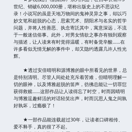
世纪、销破6,000,000册，堪称出版史上的不思议纪
录！小说写的虽是天地万物间的鬼神灵异之事，却以巧
妙文笔和超脱的心态，思索咒术、阴阳术与名实的哲学
问题，并将人性善恶、执念寄託其中，寓意深远，不流
于一般迷信俗事。此外，对男女情欲之事亦有独到观察
与描述，让人读来有时觉得温暖，有时备觉辛酸……在
许多看似无情无解的事件中，却又隐约透露几许人性光
辉。
★透过安倍晴明和源博雅的眼中所看见的世界，总
是特别清明。尽管人间处处充斥着苦难，但晴明理解一
切的眼神，以及博雅超脱的笛声，彷彿总能让一切罪愆
获得救赎……这部作品让人读得忘了时空，时而因晴明
与博雅逗趣鲜活的对话轻笑出声，时而沉思人鬼之间孰
好孰坏，过瘾极了！
★一部作品能连载超过30年，让读者口碑相传、
爱不释手，真的很了不起。