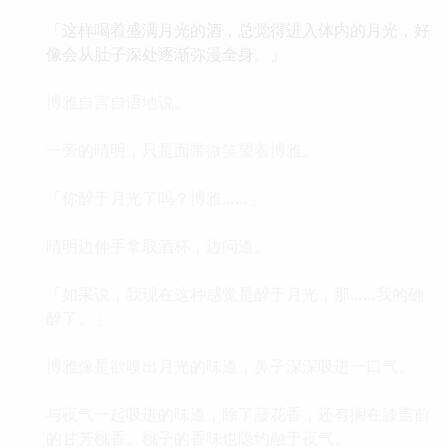
「这样喝着盛满月光的酒，总觉得进入体内的月光，好
像会从肚子深处逐渐弥漫全身。」
博雅自言自语地说。
一旁的晴明，只是面带微笑望着博雅。
「你醉于月光了吗？博雅……」
晴明边伸手拿取酒杯，边问道。
「如果说，我现在这种感觉是醉于月光，那……我的确
醉了。」
博雅像是欲嗅出月光的味道，鼻子深深吸进一口气。
与夜气一起吸进的味道，除了藤花香，还有搁在膝盖前
的甘芳桃香。桃子的香味也隐约融于夜气。