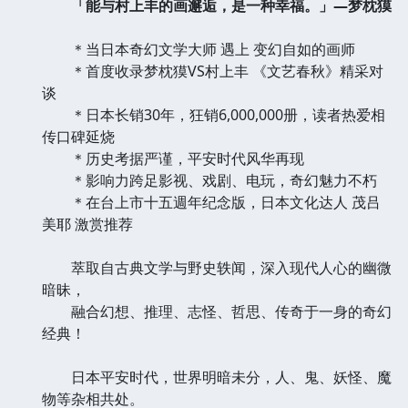
「能与村上丰的画邂逅，是一种幸福。」—梦枕獏
＊当日本奇幻文学大师 遇上 变幻自如的画师
＊首度收录梦枕獏VS村上丰 《文艺春秋》精采对
谈
＊日本长销30年，狂销6,000,000册，读者热爱相
传口碑延烧
＊历史考据严谨，平安时代风华再现
＊影响力跨足影视、戏剧、电玩，奇幻魅力不朽
＊在台上市十五週年纪念版，日本文化达人 茂吕
美耶 激赏推荐
萃取自古典文学与野史轶闻，深入现代人心的幽微
暗昧，
融合幻想、推理、志怪、哲思、传奇于一身的奇幻
经典！
日本平安时代，世界明暗未分，人、鬼、妖怪、魔
物等杂相共处。