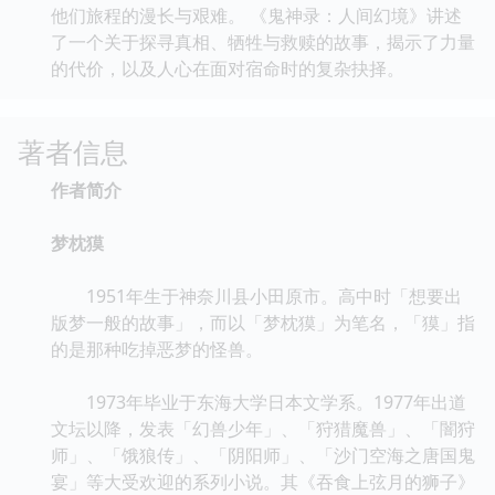
他们旅程的漫长与艰难。 《鬼神录：人间幻境》讲述
了一个关于探寻真相、牺牲与救赎的故事，揭示了力量
的代价，以及人心在面对宿命时的复杂抉择。
著者信息
作者简介
梦枕獏
1951年生于神奈川县小田原市。高中时「想要出
版梦一般的故事」，而以「梦枕獏」为笔名，「獏」指
的是那种吃掉恶梦的怪兽。
1973年毕业于东海大学日本文学系。1977年出道
文坛以降，发表「幻兽少年」、「狩猎魔兽」、「闇狩
师」、「饿狼传」、「阴阳师」、「沙门空海之唐国鬼
宴」等大受欢迎的系列小说。其《吞食上弦月的狮子》