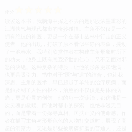
☆
☆
☆
☆
☆
评分
读罢这本书，我脑海中挥之不去的是那股浓墨重彩的
江湖侠气与现代都市的奇妙碰撞。主角不仅仅是一个
拥有绝技的神医，更是一个在都市丛林中行走的正义
使者，他的出现，打破了原本看似平静的表象，搅动
了一池春水。我特别欣赏作者在构建主角形象时所下
的功夫，他身上既有悬壶济世的仁心，又不乏面对邪
恶的决绝。这种复杂的特质，让他的形象更加饱满，
也更具吸引力。书中对于“医”与“道”的结合，也让我
深思。主角的医术，早已超越了单纯的治疗疾病，而
是触及到了人性的根本，治愈的不仅仅是身体的病
痛，更是心灵的创伤。他的每一次诊治，都仿佛是一
次灵魂的救赎。而他对都市的探索，也绝非漫无目
的，而是带着一份探寻真相、匡扶正义的使命感。作
者在描写主角与形形色色的人物打交道时，展现了高
超的洞察力，无论是那些被病痛折磨的普通人，还是