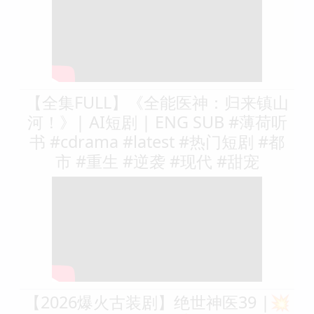
【全集FULL】《全能医神：归来镇山
河！》| AI短剧 | ENG SUB #薄荷听
书 #cdrama #latest #热门短剧 #都
市 #重生 #逆袭 #现代 #甜宠
【2026爆火古装剧】绝世神医39 |💥