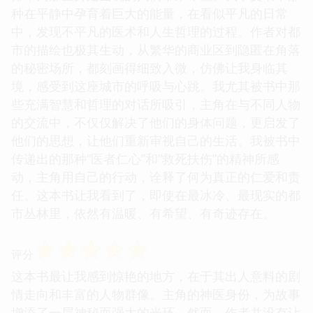
种在平静中孕育着巨大的能量，在看似平凡的日常
中，发现不平凡的医术和人生哲理的过程。作者对都
市的描绘也极其生动，从繁华的商业区到隐匿在角落
的秘密场所，都刻画得细致入微，仿佛让我身临其
境，感受到这座城市的呼吸与心跳。我尤其被书中那
些充满智慧和哲理的对话所吸引，主角在与不同人物
的交流中，不仅仅解决了他们的身体问题，更启发了
他们的思想，让他们重新审视自己的生活。我被书中
传递出的那种“医者仁心”和“救死扶伤”的精神所感
动，主角用自己的行动，诠释了何为真正的仁爱和责
任。这本书让我看到了，即使在最冰冷、最现实的都
市丛林里，依然有温暖、有希望、有奇迹存在。
☆
☆
☆
☆
☆
评分
这本书最让我感到惊艳的地方，在于其出人意料的剧
情走向和丰富的人物群像。主角的神医身份，为故事
增添了一层神秘而强大的光环，然而，作者并没有让