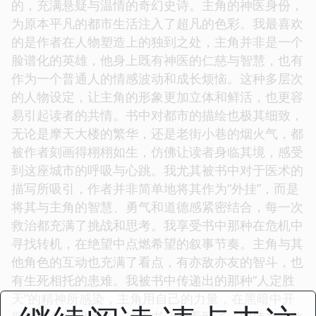
的，充满悬疑与温情的奇幻史诗。主角的神医身份，
为原本平凡的都市生活注入了超凡的色彩。我最喜欢
的是作者在人物塑造上的独到之处，主角并非是一个
脸谱化的英雄，他身上既有神医的仁慈与智慧，也有
作为一个普通人的情感波动和成长烦恼。这种多层次
的人物设定，让主角的形象更加立体和鲜活，也更容
易引起读者的共情。书中对都市的描绘也极其细致，
无论是摩天大楼的繁华，还是老街小巷的烟火气，都
被作者刻画得栩栩如生，仿佛让读者身临其境，感受
到这座城市的呼吸与心跳。我尤其被书中对于医术的
描写所吸引，作者并非简单地将其作为“外挂”，而是
将其与主角的智慧、勇气和道德感紧密结合，每一次
救治都充满了挑战和思考。我享受书中那种在危机中
寻找转机，在绝望中点燃希望的叙事节奏。主角与其
他角色的互动也充满了看点，有亦敌亦友的智斗，也
有生死相托的患难。我被书中传递出的那种“人定胜
天”的精神所感染，主角用自己的力量，在黑暗中开