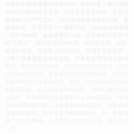
作者似乎拥有渊博的医学知识，将那些常人难以理解
的病理分析得头头是道，但又不会过于枯燥，而是巧
妙地融入到情节之中，成为推动故事发展的关键。更
难得的是，主角并非一个孤胆英雄，他的身边围绕着
一群性格鲜明、各有故事的人物。这些角色并非简单
的“工具人”，他们有自己的情感、自己的立场、自己
的成长轨迹，与主角之间的互动，充满了化学反应，
让整个故事更加立体和生动。作者在处理这些人物关
系时，拿捏得恰到好处，既有惺惺相惜的友情，也有
针锋相对的敌意，更有难以言喻的情感纠葛，这些都
为故事增添了浓厚的色彩。此外，书中对都市的描绘
也极其到位，从高楼林立的商业区，到灯红酒绿的娱
乐场所，再到隐匿在角落里不为人知的阴暗面，作者
都描绘得淋漓尽致，让读者仿佛身临其境，感受着这
座城市的脉搏。我非常享受阅读的过程，每一章都充
满了未知和期待，让人想要一口气读下去，直到最后
一页。