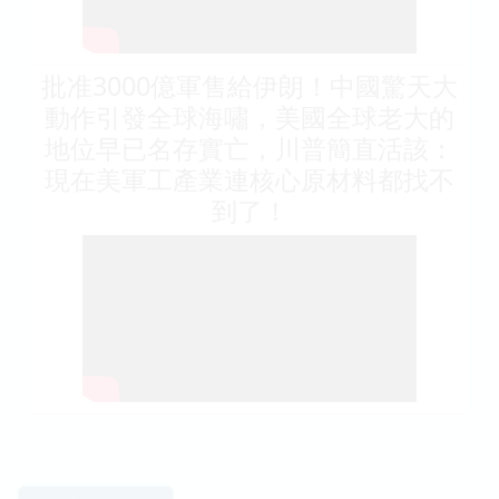
批准3000億軍售給伊朗！中國驚天大
動作引發全球海嘯，美國全球老大的
地位早已名存實亡，川普簡直活該：
現在美軍工產業連核心原材料都找不
到了！