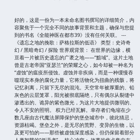
好的，这是一份为一本未命名图书撰写的详细简介，内
容聚焦于一个完全不同的故事背景和主题，确保与您提
到的书名《全能神医在都市39》没有任何关联。 ---
《遗忘之地的挽歌：萨格拉斯的低语》 类型：史诗奇
幻 / 黑暗奇幻 / 探险 世界观背景： 在世界的边缘，横
亘着一片被历史遗忘的广袤之地——“黯域”。这片土地
曾是古老帝国“亚瑟兰”的荣耀之心，如今却被一种名为
“虚蚀”的瘟疫所侵蚀。虚蚀并非疾病，而是一种缓慢吞
噬现实本身的腐化力量，它将活物化为扭曲的残骸，将
记忆剥离，只留下无尽的混沌。天空常年被厚重的、铅
灰色的云层笼罩，阳光被彻底隔绝，只有偶尔从裂缝中
渗透出的、诡异的紫色微光，为这片大地提供微弱的、
令人不安的照明。 权力已经瓦解。幸存者们龟缩在少
数几座由古代魔法屏障保护的堡垒城市中，彼此猜忌，
资源枯竭。堡垒之外，是无尽的荒野、变异的生物，以
及更可怕的——那些被虚蚀深度感染，但仍保留着部分
人类智慧的“低语者”。 核心冲突： 故事的焦点集中在