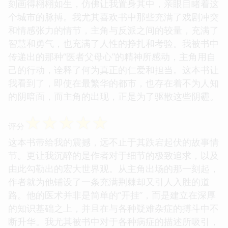
刻画得栩栩如生，仿佛让我置身其中，亲眼目睹着这
个城市的脉搏。我尤其喜欢书中那些充满了戏剧冲突
和情感张力的情节，主角与反派之间的较量，充满了
智慧和勇气，也充满了人性的挣扎和考验。我被书中
传递出的那种“医者父母心”的精神所感动，主角用自
己的行动，诠释了何为真正的仁爱和担当。这本书让
我看到了，即使在最繁华的都市，也存在着不为人知
的阴暗面，而主角的出现，正是为了驱散这些阴霾。
☆
☆
☆
☆
☆
评分
这本书带给我的震撼，远不止于其跌宕起伏的故事情
节。更让我沉醉的是作者对于细节的极致追求，以及
由此勾勒出的宏大世界观。从主角出场的那一刻起，
作者就为他铺设了一条充满荆棘却又引人入胜的道
路。他的医术并非是简单的“开挂”，而是建立在深厚
的知识基础之上，并且在与各种疑难杂症的搏斗中不
断升华。我尤其被书中对于各种病症的描述所吸引，