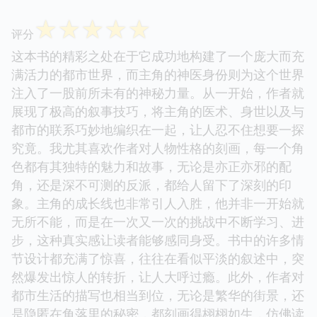
☆
☆
☆
☆
☆
评分
这本书的精彩之处在于它成功地构建了一个庞大而充
满活力的都市世界，而主角的神医身份则为这个世界
注入了一股前所未有的神秘力量。从一开始，作者就
展现了极高的叙事技巧，将主角的医术、身世以及与
都市的联系巧妙地编织在一起，让人忍不住想要一探
究竟。我尤其喜欢作者对人物性格的刻画，每一个角
色都有其独特的魅力和故事，无论是亦正亦邪的配
角，还是深不可测的反派，都给人留下了深刻的印
象。主角的成长线也非常引人入胜，他并非一开始就
无所不能，而是在一次又一次的挑战中不断学习、进
步，这种真实感让读者能够感同身受。书中的许多情
节设计都充满了惊喜，往往在看似平淡的叙述中，突
然爆发出惊人的转折，让人大呼过瘾。此外，作者对
都市生活的描写也相当到位，无论是繁华的街景，还
是隐匿在角落里的秘密，都刻画得栩栩如生，仿佛读