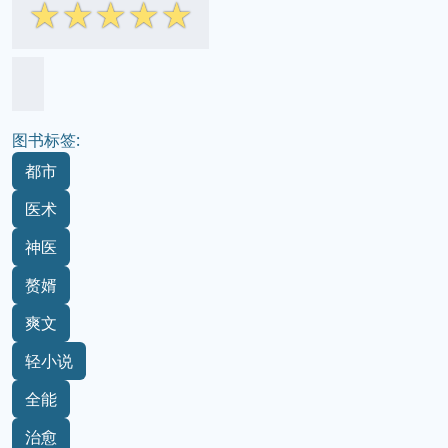
☆
☆
☆
☆
☆
图书标签:
都市
医术
神医
赘婿
爽文
轻小说
全能
治愈