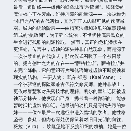
最后一道防线——雄伟的壁垒城市“埃隆堡”。埃隆堡的
魔法核心正在衰竭，维持屏障的能量源——一块被称为
“永恒之晶”的古代遗物，其光芒正以肉眼可见的速度减
弱。城内的统治阶层——由精英法师和冷酷的军事领袖
组成的“执政团”，为了延长统治，不惜牺牲底层民众的
生命进行残酷的能源榨取。 然而，真正的危机潜伏在
更深处。传言中，虚蚀的源头并非自然现象，而是源于
一次被禁止的古代仪式，那次仪式召唤了一个被囚禁
的、拥有创世之力的存在——“萨格拉斯”。萨格拉斯并
未完全降临，它的意识碎片和低语通过虚蚀不断侵蚀着
现实的结构。 主要人物： 凯尔·维恩（Kael Vane）：
一个被驱逐的探险家兼古代符文修复师。他并非战士，
更依赖智慧和对失落技术的理解。凯尔的童年记忆被虚
蚀部分抹去，他发现自己身上携带着一种微弱的、能够
暂时抵抗虚蚀的印记。他最初的动机只是寻找失踪的妹
妹——一位在最后一次远征中进入黯域的学者。他性格
坚韧、多疑，但内心深处仍保留着对旧日光明的向往。
薇拉（Vira）： 埃隆堡地下反抗组织的领袖。她是一位