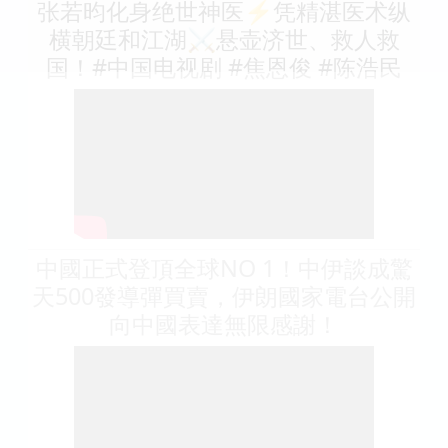
张若昀化身绝世神医⚡凭精湛医术纵
横朝廷和江湖⚔️悬壶济世、救人救
国！#中国电视剧 #焦恩俊 #陈浩民
中國正式登頂全球NO 1！中伊談成驚
天500發導彈買賣，伊朗國家電台公開
向中國表達無限感謝！