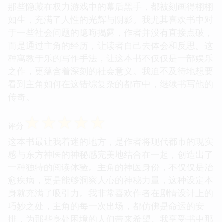
那些隐藏在权力游戏中的幕后黑手，都被刻画得栩栩
如生，充满了人性的光辉与阴影。我尤其喜欢书中对
于一些社会问题的隐晦揭露，作者并没有直接点破，
而是通过主角的经历，让读者自己去体会和反思。这
种寓教于乐的写作手法，让这本书不仅仅是一部娱乐
之作，更蕴含着深刻的社会意义。我迫不及待地想要
看到主角如何在这错综复杂的都市中，继续书写他的
传奇。
☆
☆
☆
☆
☆
评分
这本书最让我着迷的地方，是作者将现代都市的现实
感与东方神医的神秘感完美地结合在一起，创造出了
一种独特的阅读体验。主角的神医身份，不仅仅是治
愈疾病，更是能够洞察人心的神秘力量，这种设定本
身就充满了吸引力。我非常喜欢作者在剧情设计上的
巧妙之处，主角的每一次出场，都仿佛是命运的安
排，为那些身处困境的人们带来希望。我享受书中那