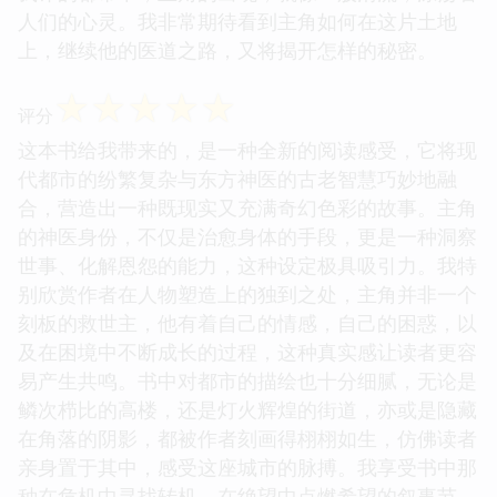
人们的心灵。我非常期待看到主角如何在这片土地
上，继续他的医道之路，又将揭开怎样的秘密。
☆
☆
☆
☆
☆
评分
这本书给我带来的，是一种全新的阅读感受，它将现
代都市的纷繁复杂与东方神医的古老智慧巧妙地融
合，营造出一种既现实又充满奇幻色彩的故事。主角
的神医身份，不仅是治愈身体的手段，更是一种洞察
世事、化解恩怨的能力，这种设定极具吸引力。我特
别欣赏作者在人物塑造上的独到之处，主角并非一个
刻板的救世主，他有着自己的情感，自己的困惑，以
及在困境中不断成长的过程，这种真实感让读者更容
易产生共鸣。书中对都市的描绘也十分细腻，无论是
鳞次栉比的高楼，还是灯火辉煌的街道，亦或是隐藏
在角落的阴影，都被作者刻画得栩栩如生，仿佛读者
亲身置于其中，感受这座城市的脉搏。我享受书中那
种在危机中寻找转机，在绝望中点燃希望的叙事节