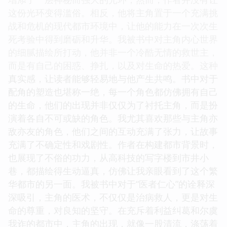
这份光环变得滥俗。相反，他将主角置于一个充满挑
战和危机的现代都市环境中，让他的能力在一次次生
死考验中得到磨砺和升华。我被书中对主角内心世界
的细腻描绘所打动，他并非一个冷酷无情的救世主，
而是有自己的困惑、挣扎，以及对生命的热爱。这种
真实感，让读者能够轻易地与他产生共鸣。书中对于
配角的塑造也堪称一绝，每一个角色都仿佛拥有自己
的生命，他们的出现并非仅仅为了衬托主角，而是扮
演着各自不可或缺的角色。我尤其喜欢那些与主角亦
敌亦友的角色，他们之间的互动充满了张力，让故事
充满了不确定性和戏剧性。作者在构建都市背景时，
也展现了不俗的功力，从高科技的写字楼到市井小
巷，都描绘得生动逼真，仿佛让我亲眼看到了这个繁
华都市的另一面。我被书中对于“医者仁心”的诠释深
深吸引，主角的医术，不仅仅是治病救人，更是对生
命的尊重，对良知的坚守。在充斥着利益纠葛和尔虞
我诈的都市中，主角的出现，就像一股清流，涤荡着