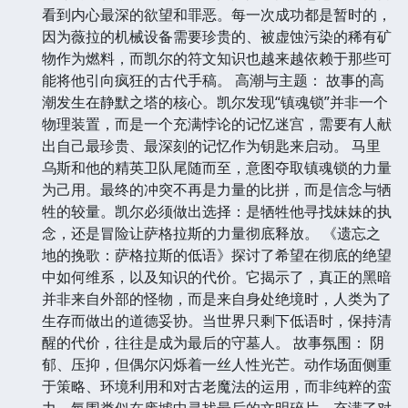
看到内心最深的欲望和罪恶。每一次成功都是暂时的，
因为薇拉的机械设备需要珍贵的、被虚蚀污染的稀有矿
物作为燃料，而凯尔的符文知识也越来越依赖于那些可
能将他引向疯狂的古代手稿。 高潮与主题： 故事的高
潮发生在静默之塔的核心。凯尔发现“镇魂锁”并非一个
物理装置，而是一个充满悖论的记忆迷宫，需要有人献
出自己最珍贵、最深刻的记忆作为钥匙来启动。 马里
乌斯和他的精英卫队尾随而至，意图夺取镇魂锁的力量
为己用。最终的冲突不再是力量的比拼，而是信念与牺
牲的较量。凯尔必须做出选择：是牺牲他寻找妹妹的执
念，还是冒险让萨格拉斯的力量彻底释放。 《遗忘之
地的挽歌：萨格拉斯的低语》探讨了希望在彻底的绝望
中如何维系，以及知识的代价。它揭示了，真正的黑暗
并非来自外部的怪物，而是来自身处绝境时，人类为了
生存而做出的道德妥协。当世界只剩下低语时，保持清
醒的代价，往往是成为最后的守墓人。 故事氛围： 阴
郁、压抑，但偶尔闪烁着一丝人性光芒。动作场面侧重
于策略、环境利用和对古老魔法的运用，而非纯粹的蛮
力。氛围类似在废墟中寻找最后的文明碎片，充满了对