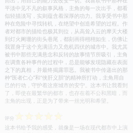
而出，用自己的能力去改变一切。我喜欢书中那种在
平淡中见不凡的叙事风格，主角的每一次出手，都看
似轻描淡写，实则蕴含着深厚的功力。我享受书中那
种在危险中寻找转机，在绝望中创造希望的过程。作
者对都市的描绘也极其到位，从高耸入云的摩天大楼
到灯火阑珊的街头巷尾，都刻画得栩栩如生，仿佛让
我置身于这个充满活力又危机四伏的城市中。我尤其
被书中那些充满悬念和反转的故事情节所吸引，主角
在调查各种事件的过程中，总是能够发现隐藏在表面
之下的真相，并最终揭露罪恶。我被书中传递出的那
种“医者仁心”和“侠肝义胆”的精神所打动，主角用自
己的行动，守护着这座城市的安宁。这本书让我看到
了，即使在最繁华的都市，也存在着不公和黑暗，而
主角的出现，正是为了带来一丝光明和希望。
☆
☆
☆
☆
☆
评分
这本书给予我的感受，就像是一场在现代都市中上演