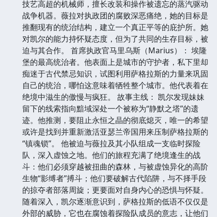
技艺高超的机械师，擅长改装和操作被遗忘的蒸汽驱动
战争机器。薇拉对执政团的腐败深恶痛绝，她的目标是
推翻现有的统治结构，建立一个真正平等的庇护所。她
对凯尔的能力持怀疑态度，但为了共同的生存目标，被
迫与其合作。 首席执政官马里乌斯（Marius）： 埃隆
堡的最高统治者。他表面上是城市的守护者，私下里却
痴迷于古代禁忌知识，试图利用萨格拉斯的力量来巩固
自己的统治，哪怕这意味着牺牲整个城市。他代表着在
绝境中滋生的傲慢与疯狂。 故事主线： 凯尔发现妹妹
留下的线索指向黯域深处一个被称为“静默之塔”的遗
迹。他推测，要阻止永恒之晶的彻底熄灭，唯一的希望
或许是找到并重新激活亚瑟兰帝国用来压制萨格拉斯的
“镇魂锁”。 他被迫与薇拉及其小队组成一支临时探险
队，深入虚蚀之地。他们的旅程充满了绝境逢生的战
斗：他们必须穿越被扭曲的森林，与被虚蚀异化的高阶
生物“影缚者”搏斗；他们要破解古代陷阱，与不择手段
的掠夺者部落周旋；更要面对自身内心的恐惧与怀疑。
随着深入，凯尔逐渐意识到，萨格拉斯的低语不仅仅是
外部的威胁，它也在腐蚀着探险队成员的意志，让他们