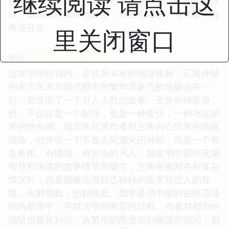
继续阅读 请点击这
辟出一条光明之路。这本书让我看到了，即使在最冰
冷、最现实的都市丛林里，依然有温暖、有希望、有
奇迹存在。
里关闭窗口
☆
☆
☆
☆
☆
评分
这本书带给我的，是前所未有的阅读体验，它将神秘
的东方医术与现代都市的繁华景象巧妙地融合在一
起，创造出了一个引人入胜的故事。主角的神医身
份，不仅仅是一个职业，更是一种责任，一种与生俱
来的使命感。我非常欣赏作者对主角内心世界的细腻
描绘，他并非一个不食人间烟火的神仙，而是一个有
血有肉、有情感、有担当的凡人。我被书中那些充满
智慧和深度的故事情节所吸引，主角在面对各种复杂
情况时，总是能够运用自己独特的医术和过人的智
慧，化解危机，惩奸除恶。我享受书中那种在暗流涌
动的都市中，寻找光明和希望的过程。作者对都市的
描绘也极其到位，从繁华的商业街到幽深的胡同，都