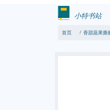
小特书站
首页
香甜蔬果撕