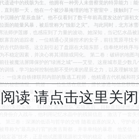
代遗迹中的残骸为生。他拥有一种旁人未曾察觉的特异能力：能
，直到那一天，他在一个被沙暴掩埋的地下密室中，接触到了一块
中沉睡的“星辰血脉”。他不仅看到了数千年前高度发达的“源初
位面的能量风暴，被后世称为“蚀影之灾”。 与此同时，北方冰雪
首席法师伊莲娜，也感应到了力量的波动。她深知，当记忆水晶被
默寡言的追踪者，一位精通心灵操控术的女子，前往荒原寻找卡
的古代防御塔。这立刻引起了盘踞在大陆东部，信奉绝对秩序与
为不稳定因素，并决心将其清除或同化。 第二卷：破碎的地图与
前往被魔法屏障保护的“绿洲之城”——艾登。这座城市是少数
的训练，学习如何控制他那不受约束的星辰之力，以及理解埃瑟
尔： 一位来自铁律联邦内部的叛逃工程师，他精通古代机械和符
部的秘密情报。 莉娅： 一位生活在底层，擅长渗透与信息获取
阅读 请点击这里关
望用知识的力量打破旧有的社会结构。 在一次深入古代遗迹的探
古代能量节点的分布，更暗示了“蚀影之灾”的真正原因并非自然
导致的失控实验。 联邦的“肃清部队”紧随其后，目标直指绿洲
”的身份介入战斗，他利用记忆水晶中的残留信息，激活了一套
。 第三卷：深渊的低语与哲学的交锋 随着追逐的深入，守护者
被尊称为“最高执行官”的奥古斯都，并非单纯的暴君。他坚信
间稳定器”技术，正是他试图重现源初文明的稳定，但却是以牺牲