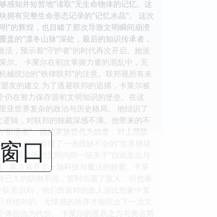
够感知并短暂地“读取”无生命物体的记忆。这
拥有完整生命形态记录的“记忆水晶”。 这次
文明”的辉煌，也目睹了那次导致文明瞬间崩溃
覆盖的“凛冬山脉”深处，最后的知识传承者，
激活，预示着“守护者”的时代再次开启。她派
莱尔。 卡莱尔在初次掌握力量的混乱中，无
机械统治的“铁律联邦”的注意。联邦视所有未
盟友的建立 为了逃避联邦的追捕，卡莱尔被
几个仍在努力保存源初文明知识的堡垒。在这
里亚世界复杂的政治与历史格局。 他结识了
文逻辑，对联邦的独裁深感不满。他带来的不
的“影语者”。她的家族世代为奴隶，对上层阶
闭窗口
索中，他们发现了一张残缺不全的“世界脉络
灾害，而是源初文明内部一场关于“自由意志与
之城。双方展开了一场科技与魔法的较量。卡莱
失传已久的防御系统，暂时击退了敌人，但也暴
小队意识到，他们所面对的敌人远比想象中复
，只有绝对的、无情感的秩序才能防止下一次文
个体自由为代价。 卡莱尔的星辰之力与奥古斯