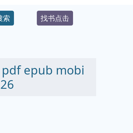
搜索
找书点击
f epub mobi
26