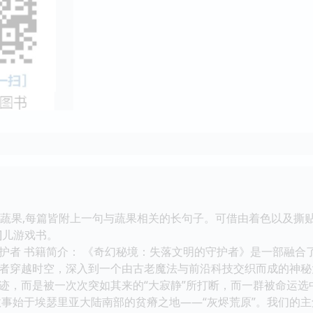
的蔬果,每篇皆附上一句与蔬果相关的长句子。可借由着色以及撕贴
]儿游戏书。
护者 书籍简介： 《奇幻秘境：失落文明的守护者》是一部融合
者穿越时空，深入到一个由古老魔法与前沿科技交织而成的神秘
迹，而是被一次次突如其来的“大寂静”所打断，而一群被命运选
故事始于埃瑟里亚大陆南部的贫瘠之地——“灰烬荒原”。我们的