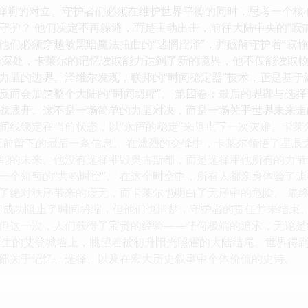
了鲜明的对立。守护者们必须在维护世界平衡的同时，思考一个
守护？ 他们决定不再躲避，而是主动出击，前往大陆中央的“寂静
他们必须穿越被黑暗魔法扭曲的“迷惘沼泽”，并破解守护着“寂
泽深处，卡莱尔的记忆读取能力达到了新的境界，他不仅能读取
力量的边界。泽维尔发现，联邦的“时间稳定器”技术，正是基于
反而会加速整个大陆的“时间坍缩”。 第四卷：最后的界碑与选
战展开。这不是一场简单的力量对决，而是一场关乎世界未来走
间线锁定在当前状态，以“永恒的稳定”来阻止下一次灾难。卡莱
灭前留下的最后一条信息。 在激烈的交锋中，卡莱尔领悟了星辰
能的未来。他没有选择摧毁奥古斯都，而是选择用他所有的力量
一个短暂的“共鸣时空”。 在这个时空中，所有人都亲身体验了
了绝对秩序带来的虚无，而卡莱尔也明白了无序中的危险。 最终
们成功阻止了时间坍缩，但他们也清楚，守护者的责任并未结束
但这一次，人们获得了宝贵的经验——任何极端的追求，无论是
新生的艾登城墙上，眺望着被初升阳光照耀的大陆结尾。世界得
部关于记忆、选择、以及在宏大历史叙事中个体价值的史诗。