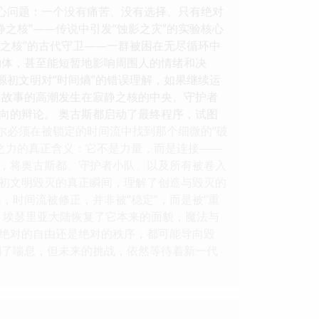
核心问题：一个没有痛苦、没有选择、只有绝对
之核”——传说中引发“蚀影之灾”的实验核心
静之核”的古代守卫——一群被困在无尽循环中
物体，甚至能短暂地影响周围人的情绪和决
源初文明对“时间熵”的错误理解，如果继续运
择 故事的高潮发生在寂静之核的中央。守护者
向的辩论。 奥古斯都启动了最终程序，试图
尔必须在被锁定的时间流中找到那个细微的“破
之力的真正含义：它不是力量，而是连接——
，将奥古斯都、守护者小队、以及所有被卷入
源初文明毁灭的真正瞬间，理解了创造与毁灭的
，时间流被修正，并非被“稳定”，而是被“重
。埃瑟里亚大陆恢复了它本来的面貌，魔法与
绝对的自由还是绝对的秩序，都可能导向毁
到了喘息，但未来的挑战，依然等待着新一代