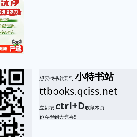
小特书站
想要找书就要到
ttbooks.qciss.net
ctrl+D
立刻按
收藏本页
你会得到大惊喜!!