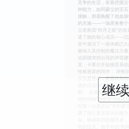
无争的生活，依靠挖掘古
种能力，如同蒙尘的宝石
接触，彻底唤醒了他血脉
的灾难——一场席卷整个
古老教团“秩序之眼”的
遣了她的核心成员——沉
意中激活了一座休眠已久
被纳入其控制的魔法力量
迫跟随突然出现的伊莲娜
里，卡莱尔开始接受系统
性格迥异的同伴： 泽维
仅仅是技术，更是联邦内
继续
级的压迫深恶痛绝，她渴
图”。这张图不仅标示了
绝对控制”的哲学冲突所
尔第一次真正以“守护者
露了自己更深层次的能力
杂。铁律联邦的领导者，
明的毁灭。他手中的“时