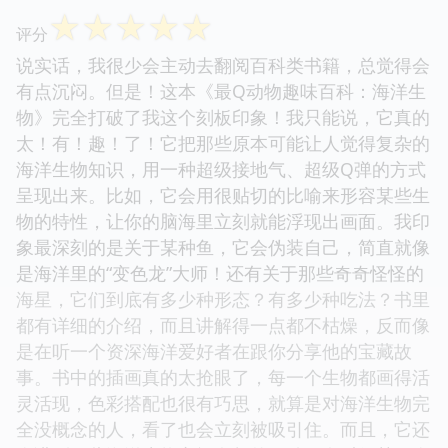
☆
☆
☆
☆
☆
评分
说实话，我很少会主动去翻阅百科类书籍，总觉得会
有点沉闷。但是！这本《最Q动物趣味百科：海洋生
物》完全打破了我这个刻板印象！我只能说，它真的
太！有！趣！了！它把那些原本可能让人觉得复杂的
海洋生物知识，用一种超级接地气、超级Q弹的方式
呈现出来。比如，它会用很贴切的比喻来形容某些生
物的特性，让你的脑海里立刻就能浮现出画面。我印
象最深刻的是关于某种鱼，它会伪装自己，简直就像
是海洋里的“变色龙”大师！还有关于那些奇奇怪怪的
海星，它们到底有多少种形态？有多少种吃法？书里
都有详细的介绍，而且讲解得一点都不枯燥，反而像
是在听一个资深海洋爱好者在跟你分享他的宝藏故
事。书中的插画真的太抢眼了，每一个生物都画得活
灵活现，色彩搭配也很有巧思，就算是对海洋生物完
全没概念的人，看了也会立刻被吸引住。而且，它还