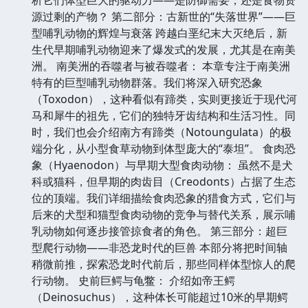
源过剩的产物？ 第二部分：古新世的“失落世界”——巨
型哺乳动物的辉煌与衰落 跨越白垩纪末大灭绝后，新
生代早期哺乳动物迎来了爆发式的发展，尤其是在南美
洲。 南美洲的吞噬者与被吞噬者： 本章专注于南美洲
特有的巨型哺乳动物群落。我们将深入研究恐象
（Toxodon），这种看似有蹄类，实则更接近于现代河
马和犀牛的祖先，它们的独特牙齿结构和生活习性。同
时，我们也会介绍南方有蹄类（Notoungulata）的极
端分化，从小型食草动物到体型庞大的“泰坦”。 食肉恐
象（Hyaenodon）与早期大型食肉动物： 虽然不是犬
科或猫科，但早期的肉齿目（Creodonts）占据了生态
位的顶端。我们详细描绘食肉恐象的猎食方式，它们与
后来的犬型和猫型食肉动物的竞争与替代关系，展示哺
乳动物如何逐步接管掠食者的角色。 第三部分：超巨
型爬行动物——非恐龙时代的巨兽 本部分将把时间轴
稍微前推，探索恐龙时代前后，那些同样体型惊人的爬
行动物。 史前巨鳄与龟鳖： 介绍如帝王鳄
（Deinosuchus），这种体长可能超过10米的早期鳄