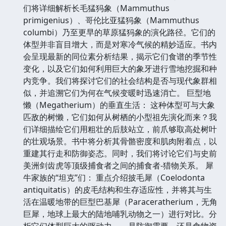
们将详细解析长毛猛犸象（Mammuthus
primigenius）、哥伦比亚猛犸象（Mammuthus
columbi）乃至更早的草原猛犸象的演化路径。它们的
体型并非盲目增大，而是对寒冷气候的精妙适应。书内
会呈现最新的同位素分析结果，揭示它们食谱的季节性
变化，以及它们如何利用巨大的象牙进行雪地挖掘和种
内竞争。我们将探讨它们的社会结构是否与现代象群相
似，并追溯它们为何在气候变暖时迅速消亡。 巨型地
懒（Megatherium）的垂直生活： 这种体型可与大象
匹敌的树懒，它们如何从树栖的小型祖先演化而来？我
们详细描绘它们用粗壮的后肢站立，前爪够取高处树叶
的壮观场景。书中将分析其骨骼密度和肌肉附着点，以
重建其行走和防御姿态。同时，我们将讨论它们与史前
美洲剑齿虎等顶级捕食者之间的捕食者-猎物关系。 犀
牛家族的“坦克”们： 重点介绍披毛犀（Coelodonta
antiquitatis）的皮毛结构和生存适应性，并将其与生
活在温暖地带的巨型巴基犀（Paraceratherium，无角
巨犀，地球上最大的陆地哺乳动物之一）进行对比。分
析它们体型巨大的驱动力——是防御需要，还是食物资