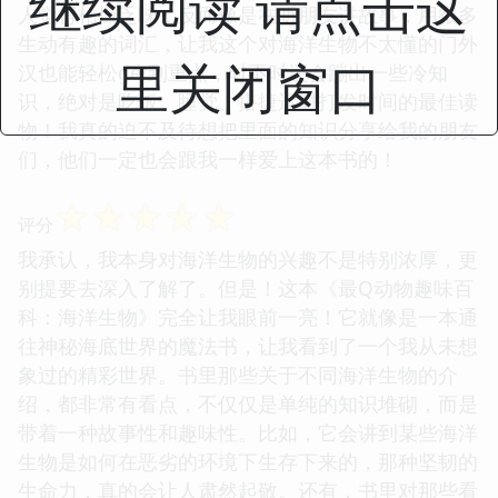
继续阅读 请点击这
人觉得枯燥乏味，反而像是在听朋友讲故事，用很多
生动有趣的词汇，让我这个对海洋生物不太懂的门外
里关闭窗口
汉也能轻松get到重点，时不时还会蹦出一些冷知
识，绝对是吃饭、睡觉、搭捷运时打发时间的最佳读
物！我真的迫不及待想把里面的知识分享给我的朋友
们，他们一定也会跟我一样爱上这本书的！
☆
☆
☆
☆
☆
评分
我承认，我本身对海洋生物的兴趣不是特别浓厚，更
别提要去深入了解了。但是！这本《最Q动物趣味百
科：海洋生物》完全让我眼前一亮！它就像是一本通
往神秘海底世界的魔法书，让我看到了一个我从未想
象过的精彩世界。书里那些关于不同海洋生物的介
绍，都非常有看点，不仅仅是单纯的知识堆砌，而是
带着一种故事性和趣味性。比如，它会讲到某些海洋
生物是如何在恶劣的环境下生存下来的，那种坚韧的
生命力，真的会让人肃然起敬。还有，书里对那些看