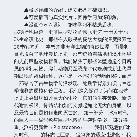
▲极尽详细的介绍，建立必备基础知识。
▲可爱插画与真实照片，图像学习加深印象。
▲漫画Ｑ＆Ａ设计，趣味学习不枯燥乏味。
探秘陆地巨兽：史前巨型动物的恢弘史诗 一册关于地
球生命演化史上那些令人敬畏的庞然大物的深度探索之
旅 书籍简介： 本书并非海洋生物的奇妙世界，而是将
目光投向了地球漫长历史中那些统治着陆地和淡水环境
的史前巨型动物群像。我们聚焦于那些体型远超今日所
见的哺乳动物、爬行动物乃至恐龙时代晚期或新生代早
期出现的超级物种。这不是一本基础的动物图鉴，而是
一部结合了古生物学前沿发现、地质学背景知识与生态
学推测的硬核科普巨著。 我们深入探讨了为何在地球
历史上会出现如此巨大的生物，它们的生存策略、新陈
代谢的极限、骨骼结构如何支撑起如此庞大的身躯，以
及最终它们是如何走向灭亡的。 第一部分：冰河时代
的巨人——猛犸象与巨型地懒的生存哲学 这一部分将
重点剖析更新世（Pleistocene）——我们所熟悉的“冰
河时代”——的标志性巨兽。 猛犸象的适应性进化： 我