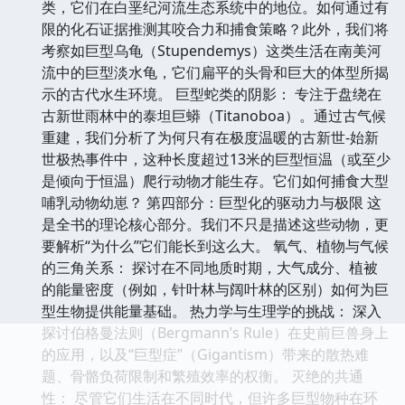
类，它们在白垩纪河流生态系统中的地位。如何通过有
限的化石证据推测其咬合力和捕食策略？此外，我们将
考察如巨型乌龟（Stupendemys）这类生活在南美河
流中的巨型淡水龟，它们扁平的头骨和巨大的体型所揭
示的古代水生环境。 巨型蛇类的阴影： 专注于盘绕在
古新世雨林中的泰坦巨蟒（Titanoboa）。通过古气候
重建，我们分析了为何只有在极度温暖的古新世-始新
世极热事件中，这种长度超过13米的巨型恒温（或至少
是倾向于恒温）爬行动物才能生存。它们如何捕食大型
哺乳动物幼崽？ 第四部分：巨型化的驱动力与极限 这
是全书的理论核心部分。我们不只是描述这些动物，更
要解析“为什么”它们能长到这么大。 氧气、植物与气候
的三角关系： 探讨在不同地质时期，大气成分、植被
的能量密度（例如，针叶林与阔叶林的区别）如何为巨
型生物提供能量基础。 热力学与生理学的挑战： 深入
探讨伯格曼法则（Bergmann’s Rule）在史前巨兽身上
的应用，以及“巨型症”（Gigantism）带来的散热难
题、骨骼负荷限制和繁殖效率的权衡。 灭绝的共通
性： 尽管它们生活在不同时代，但许多巨型物种在环