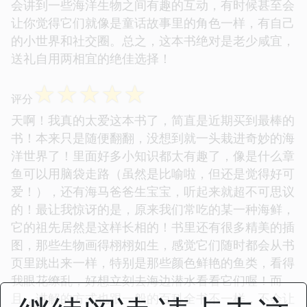
会讲到一些海洋生物之间有趣的互动，有时候甚至会
让你觉得它们就像是童话故事里的角色一样，有自己
的小世界和社交圈。总之，这本书绝对是老少咸宜，
送礼自用两相宜的绝佳选择！
☆
☆
☆
☆
☆
评分
天啊！我真的太爱这本书了，简直是近期买到最棒的
书！本来只是随便翻翻，没想到就一头栽进奇妙的海
洋世界了！里面好多小知识都太有趣了，像是什么章
鱼可以用脑袋走路（虽然是比喻啦，但还是觉得好可
爱！），还有海马爸爸生宝宝，听起来就超不可思议
的！最让我惊讶的是，原来我们常吃的某一种海鲜，
它的祖先居然是这样长相的！书里还有很多精美的插
图，那些生物画得栩栩如生，感觉它们随时都会从书
页里跳出来一样，特别是那些颜色鲜艳的鱼类，看得
我眼花缭乱，好想立刻去海边潜水看看它们喔！而
且，讲解的方式也跟一般的百科全书不一样，不会让