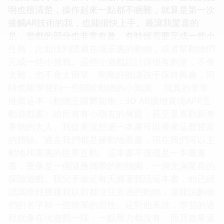
明也很清楚，操作起來一點都不睏難，就算是第一次
接觸AR技術的我，也能很快上手。最讓我驚喜的
是，遊戲的部分也非常有趣。有時候需要完成一些小
任務，比如找到隱藏在場景裏的動物，或者幫動物們
完成一些小挑戰。這些小遊戲設計得很有創意，不會
太難，也不會太簡單，剛剛好能讓孩子保持興趣，同
時也能學習到一些關於動物的小知識。 我真的非常
推薦這本《動物王國嚮前衝：3D AR擴增實境APP互
動遊戲書》給所有有小朋友的傢庭，甚至是喜歡新奇
事物的大人。我從來沒想過一本書可以帶來這麼豐富
的體驗。過去我們都是被動地看書，現在我們可以主
動地和書裏的世界互動。這本書不僅僅是一本圖畫
書，更像是一個隨身攜帶的動物園，一個充滿驚喜的
探險遊戲。我兒子最近每天纏著我玩這本書，他已經
認識瞭好幾種我以前都沒注意過的動物，還能說齣牠
們的名字和一些簡單的習性。這對他來說，學習的過
程就像在玩遊戲一樣，一點壓力都沒有，而且效果還