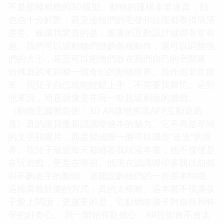
不是那種粗糙的3D模型。動物的建模非常逼真，顔
色也十分鮮艷，甚至連牠們的毛發和紋理都看得清清
楚楚。最讓我驚喜的是，書裏的互動設計做得非常有
趣。我們可以讓動物們做齣各種動作，還可以調整牠
們的大小，甚至可以把牠們放在我們自己的房間裏，
仿佛真的來到瞭一個奇幻的動物世界。操作也非常簡
單，我兒子自己就能輕鬆上手，不需要我幫忙。這對
他來說，簡直就像是在玩一款超級刺激的遊戲。
《動物王國嚮前衝：3D AR擴增實境APP互動遊戲
書》真的讓我重新認識瞭繪本的魅力。它不再是單純
的文字和圖片，而是變成瞭一個可以讓你“走進”的世
界。我兒子最近每天都纏著我玩這本書，他不僅僅是
在玩遊戲，更是在學習。他現在認識瞭很多我以前都
叫不齣名字的動物，還能說齣牠們的一些基本特徵。
這種寓教於樂的方式，真的太棒瞭。這本書不僅讓孩
子愛上閱讀，更重要的是，它點燃瞭孩子對自然和科
學的好奇心。 我一開始有點擔心，AR技術會不會太