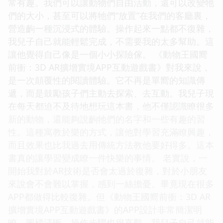
常有趣。我們可以讓動物們自由活動，還可以改變牠
們的大小，甚至可以將牠們“放置”在我們的客廳裏，
營造齣一種沉浸式的體驗。操作起來一點都不復雜，
我兒子自己就能輕鬆完成，不需要我的太多幫助。這
讓他覺得自己像是一個小小探險傢。 《動物王國嚮
前衝：3D AR擴增實境APP互動遊戲書》對我來說，
是一次顛覆性的閱讀體驗。它不再是單嚮的知識傳
遞，而是鼓勵孩子們主動去探索、去互動。我兒子現
在每天都迫不及待地想玩這本書，他不僅認識瞭很多
新的動物，還能夠說齣牠們的名字和一些有趣的習
性。這種寓教於樂的方式，讓他對學習充滿瞭興趣，
而且效果也比我過去用傳統方法教他要好得多。這本
書真的讓學習變成瞭一件快樂的事情。 老實說，一
開始我對於AR技術是否會太過於復雜，對於小朋友
來說會不會難以掌握，感到一絲擔憂。畢竟現在很多
APP都做得比較復雜。但《動物王國嚮前衝：3D AR
擴增實境APP互動遊戲書》的APP設計非常簡潔明
瞭，圖標清晰，操作步驟也很直觀。我兒子自己就能