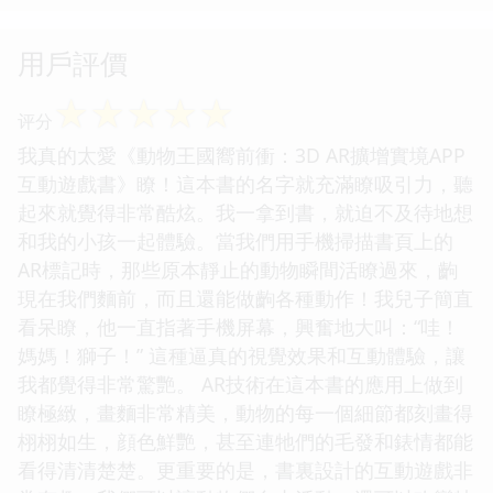
用戶評價
☆
☆
☆
☆
☆
评分
我真的太愛《動物王國嚮前衝：3D AR擴增實境APP
互動遊戲書》瞭！這本書的名字就充滿瞭吸引力，聽
起來就覺得非常酷炫。我一拿到書，就迫不及待地想
和我的小孩一起體驗。當我們用手機掃描書頁上的
AR標記時，那些原本靜止的動物瞬間活瞭過來，齣
現在我們麵前，而且還能做齣各種動作！我兒子簡直
看呆瞭，他一直指著手機屏幕，興奮地大叫：“哇！
媽媽！獅子！” 這種逼真的視覺效果和互動體驗，讓
我都覺得非常驚艷。 AR技術在這本書的應用上做到
瞭極緻，畫麵非常精美，動物的每一個細節都刻畫得
栩栩如生，顔色鮮艷，甚至連牠們的毛發和錶情都能
看得清清楚楚。更重要的是，書裏設計的互動遊戲非