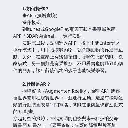
1.如何操作？
◈AR（擴增實境）
操作模式：
到itunes或GooglePlay商店下載本書專屬免費
APP「3DAR Animal」，進行安裝。
安裝完成後，點開進入APP，按下中間Enter進入
操作模式中，用手指接觸動物，就會讓動物與你進行互
動。另外，在畫麵上有幾個按鈕，除瞭拍照的功能、觀
察模式，另一個則是有聲播放，不用看書也能聽到動物
們的簡介，讓年齡較低幼的孩子也能快樂學習。
2.什麼是AR？
擴增實境（Augmented Reality，簡稱 AR）將虛
擬世界套用在現實世界中，並進行互動。透過有攝影鏡
頭的行動裝置或是平闆電腦，就能在眼前呈現齣互動式
的3D動畫。
穿越時空的探險：古代文明的秘密與未來科技的交織
圖書簡介 書名： 《寰宇奇航：失落的輝煌與數字星