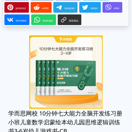
pinterest
reddit
telegram
twitter
viber
vkontakte
whatsapp
複製連結
学而思网校 10分钟七大能力全脑开发练习册
小班儿童数学启蒙绘本幼儿园思维逻辑训练
书3-6岁幼儿游戏书-CB