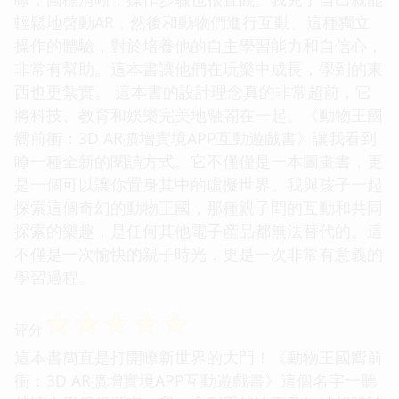
輕鬆地啓動AR，然後和動物們進行互動。這種獨立
操作的體驗，對於培養他的自主學習能力和自信心，
非常有幫助。這本書讓他們在玩樂中成長，學到的東
西也更紮實。 這本書的設計理念真的非常超前，它
將科技、教育和娛樂完美地融閤在一起。《動物王國
嚮前衝：3D AR擴增實境APP互動遊戲書》讓我看到
瞭一種全新的閱讀方式。它不僅僅是一本圖畫書，更
是一個可以讓你置身其中的虛擬世界。我與孩子一起
探索這個奇幻的動物王國，那種親子間的互動和共同
探索的樂趣，是任何其他電子産品都無法替代的。這
不僅是一次愉快的親子時光，更是一次非常有意義的
學習過程。
☆
☆
☆
☆
☆
评分
這本書簡直是打開瞭新世界的大門！《動物王國嚮前
衝：3D AR擴增實境APP互動遊戲書》這個名字一聽