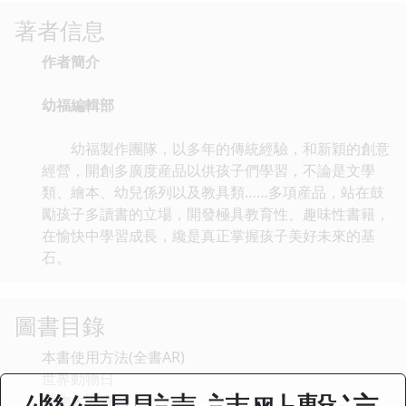
著者信息
作者簡介
幼福編輯部
幼福製作團隊，以多年的傳統經驗，和新穎的創意
經營，開創多廣度産品以供孩子們學習，不論是文學
類、繪本、幼兒係列以及教具類……多項産品，站在鼓
勵孩子多讀書的立場，開發極具教育性、趣味性書籍，
在愉快中學習成長，纔是真正掌握孩子美好未來的基
石。
圖書目錄
本書使用方法(全書AR)
世界動物日
動物大調查