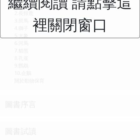
繼續閱讀 請點擊這
1.兔子
2.長頸鹿
裡關閉窗口
3.斑馬
4.獅子
5.大象
6.河馬
7.貓熊
8.孔雀
9.鸚鵡
10.企鵝
關於動物保育
圖書序言
圖書試讀