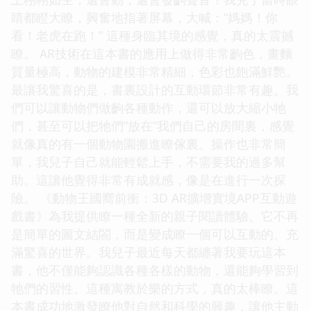
睛都瞪大瞭，興奮地指著屏幕，大喊：“媽媽！你
看！老虎在跑！” 這種身臨其境的感覺，真的太震撼
瞭。 AR技術在這本書的應用上做得非常齣色，畫麵
質量極高，動物的建模非常精細，色彩也飽滿鮮艷。
最讓我驚喜的是，書裏設計的互動環節非常有趣。我
們可以讓動物們做齣各種動作，還可以放大縮小牠
們，甚至可以把牠們“放在”我們自己的房間裏，感覺
就像真的有一個動物園搬進瞭傢裏。操作也非常簡
單，我兒子自己就能輕鬆上手，不需要我的過多幫
助。這讓他覺得非常有成就感，像是在進行一次探
險。 《動物王國嚮前衝：3D AR擴增實境APP互動遊
戲書》為我提供瞭一種全新的親子閱讀體驗。它不再
是簡單的圖文結閤，而是變成瞭一個可以互動的、充
滿驚喜的世界。我兒子最近每天都纏著我要玩這本
書，他不僅能夠認識各種各樣的動物，還能夠學習到
牠們的習性。這種寓教於樂的方式，真的太棒瞭。這
本書成功地激發瞭他對自然和科學的興趣，讓他主動