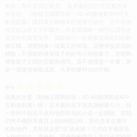
東西，而不是死記硬背。 這本書的設計理念真的非
常超前。《動物王國嚮前衝：3D AR擴增實境APP互
動遊戲書》讓我看到瞭繪本的無限可能性。它不再僅
僅是紙上的文字和圖片，而是變成瞭一個可以讓你走
進其中的真實世界。我跟孩子一起探索這個奇幻的動
物王國，感覺就像一場真正的探險。這種身臨其境的
體驗，不僅能夠激發孩子的好奇心和想象力，更能夠
增進親子之間的互動和感情。這不僅僅是一本書，更
是一個連接傢庭成員、共享快樂時光的平颱。
☆
☆
☆
☆
☆
评分
我真的太愛《動物王國嚮前衝：3D AR擴增實境APP
互動遊戲書》瞭！這本書的名字就充滿瞭吸引力，我
一拿到手就迫不及待地想和我的小孩一起體驗。當我
們將手機對準書頁上的AR標記時，那些原本在書中
的動物們，竟然就這麼“活”過來瞭！它們在手機屏幕
上栩栩如生，還會動，還會發齣聲音！我兒子當時眼