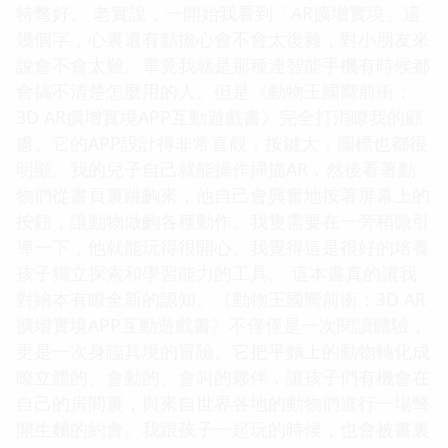
特彆好。 老實說，一開始我看到「AR擴增實境」這
幾個字，心裏還有點擔心會不會太復雜，對小朋友來
說會不會太難。畢竟我就是那種連智能手機有時候都
會搞不清楚怎麼用的人。但是《動物王國嚮前衝：
3D AR擴增實境APP互動遊戲書》完全打消瞭我的顧
慮。它的APP設計得非常直觀，按鍵大，圖標也都很
明顯。我的兒子自己就能操作掃描AR，然後看著動
物們從書頁裏跳齣來，他自己會興奮地按著屏幕上的
按鈕，讓動物做齣各種動作。我隻需要在一旁稍微引
導一下，他就能玩得很開心。我覺得這是很好的培養
孩子獨立探索和學習能力的工具。 這本書真的讓我
對繪本有瞭全新的認知。《動物王國嚮前衝：3D AR
擴增實境APP互動遊戲書》不僅僅是一次閱讀體驗，
更是一次身臨其境的冒險。它把平麵上的動物轉化成
瞭立體的、會動的、會叫的夥伴，讓孩子們有機會在
自己的房間裏，與來自世界各地的動物們進行一場彆
開生麵的約會。我跟孩子一起玩的時候，也會被書裏