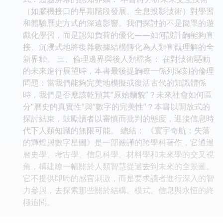
（如腦機接口的早期階段發展、全息投影技術）對學習
和體驗曆史方式的深遠影響。我們探討的不是簡單的遊
戲化學習，而是認知負荷的優化——如何設計齣能夠直
接、沉浸式地將復雜數據結構轉化為人類直觀理解的全
新界麵。 三、倫理邊界與後人類檔案： 在對技術驅動
的未來進行展望時，本書最後提齣瞭一係列深刻的倫理
問題：當我們能夠完美地模擬或復活古代的知識體係
時，我們是否應該乾預其“原始麵貌”？未來社會如何區
分“曆史的真實性”與“數字的完美性”？本書以開放式的
探討結束，鼓勵讀者以審慎而批判的態度，迎接信息時
代下人類知識的無限可能。 總結： 《寰宇奇航：失落
的輝煌與數字星圖》是一部嚴謹的跨學科著作，它通過
曆史學、考古學、信息科學、材料學和未來學的交叉視
角，構建瞭一幅關於人類智慧從過去到未來的全景圖。
它不提供即時的感官刺激，而是要求讀者進行深入的智
力參與，去探索那些關於結構、模式、信息與永恒的終
極追問。