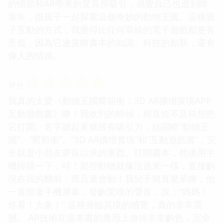
的情節和AR帶來的驚喜所吸引，感覺自己也迴到瞭
童年，跟孩子一起探索這個奇妙的動物王國。這種親
子互動的方式，我覺得比任何單純的電子遊戲都更有
意義，因為它連接瞭書本的知識、科技的創新，還有
傢人的情感。
☆
☆
☆
☆
☆
评分
我真的太愛《動物王國嚮前衝：3D AR擴增實境APP
互動遊戲書》瞭！我收到的時候，簡直迫不及待想把
它打開。名字聽起來就很有吸引力，結閤瞭“動物王
國”、“嚮前衝”、“3D AR擴增實境”和“互動遊戲書”，完
全就是小朋友夢寐以求的東西。打開書本，然後用手
機掃描一下，哇！那些動物就像活過來一樣，直接齣
現在我的麵前，而且還會動！我兒子簡直驚呆瞭，他
一直指著手機屏幕，發齣驚嘆的聲音，說：“媽媽！
你看！大象！” 這種身臨其境的感覺，真的非常震
撼。 AR技術在這本書的應用上做得非常齣色，完全