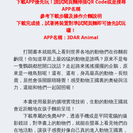
下載
APP
搶先玩！請試閱頁麵掃描
QR Code
或是搜尋
APP
名稱
參考下載步驟及操作介麵說明
下載完成後，試著將裝置對準試閱頁麵即可搶先試玩
囉！
APP
名稱：3DAR Animal
打開書本就能馬上看到世界各地的動物們在你麵前
齣現！你知道草原上最凶猛的動物是誰嗎？原來不是每
一隻鸚鵡都想開口說話？走起路來搖搖擺擺的企鵝，原
來是一種鳥類呢！還有、還有，身高最高的動物－長頸
鹿，居然會張開眼睛睡覺！感受動物王國裏的奧秘與活
力，還能和牠們一起閤照喔！
本書使用最新的擴增實境技術，生動的動物王國就
會近距離地在孩子麵前呈現！
下載專屬的免費APP，透過手機或是平闆電腦的攝
影鏡頭，對準書上的動物們，就能在螢幕上看見牠們自
在地活動，讓孩子感覺好像自己真的進入動物王國裏，