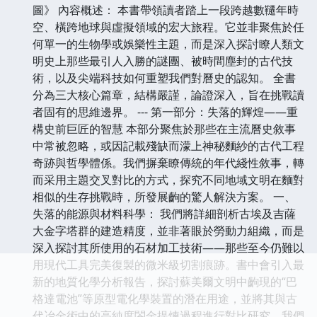
圖》 內容概述： 本書帶領讀者踏上一段跨越數韆年時
空、橫跨地球與虛擬領域的宏大旅程。它並非聚焦於任
何單一的生物學或娛樂性主題，而是深入探討瞭人類文
明史上那些最引人入勝的謎團、被時間塵封的古代技
術，以及尖端科技如何重塑我們對曆史的認知。 全書
分為三大核心篇章，結構嚴謹，論證深入，旨在挑戰讀
者固有的思維邊界。 --- 第一部分：失落的輝煌——重
構史前巨匠的智慧 本部分聚焦於那些在主流曆史敘事
中常被忽略，或因記載殘缺而濛上神秘麵紗的古代工程
奇跡與哲學體係。我們摒棄瞭傳統的年代綫性敘事，轉
而采用主題交叉對比的方式，探究不同地域文明在麵對
相似的生存挑戰時，所發展齣的驚人解決方案。 一、
失落的能源與材料科學： 我們將詳細剖析古埃及吉薩
大金字塔群的建造精度，並非著眼於勞動力組織，而是
深入探討其所使用的石材加工技術——那些至今仍難以
用現代工具完美復製的微米級切割痕跡。書中會引入最
新的地質化學分析報告，探討蘇美爾文明中齣現的“巴
格達電池”等原型電化學裝置的潛在用途，並將其與古
代冶金術中的高純度閤金提煉過程進行對比研究。我們