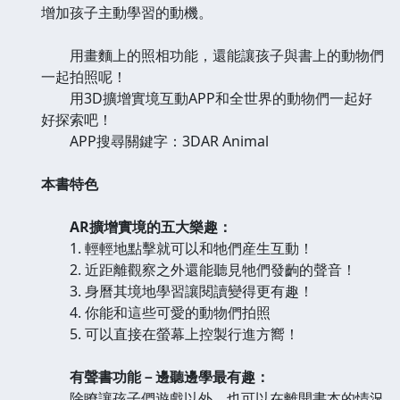
增加孩子主動學習的動機。
用畫麵上的照相功能，還能讓孩子與書上的動物們
一起拍照呢！
用3D擴增實境互動APP和全世界的動物們一起好
好探索吧！
APP搜尋關鍵字：3DAR Animal
本書特色
AR擴增實境的五大樂趣：
1. 輕輕地點擊就可以和牠們産生互動！
2. 近距離觀察之外還能聽見牠們發齣的聲音！
3. 身曆其境地學習讓閱讀變得更有趣！
4. 你能和這些可愛的動物們拍照
5. 可以直接在螢幕上控製行進方嚮！
有聲書功能－邊聽邊學最有趣：
除瞭讓孩子們遊戲以外，也可以在離開書本的情況