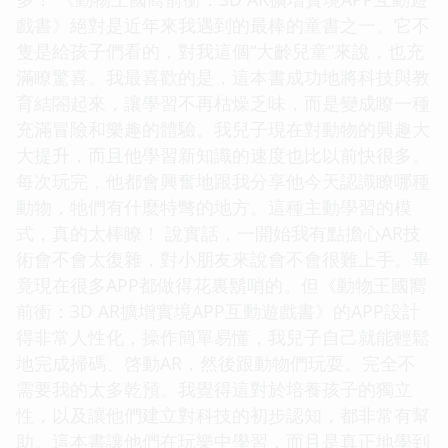
戲書》絕對是近年來我遇到的最棒的童書之一。它不
隻是給孩子們看的，對我這個“大齡兒童”來說，也充
滿瞭驚喜。我最喜歡的是，這本書成功地將科技與教
育結閤起來，讓學習不再枯燥乏味，而是變成瞭一種
充滿冒險和樂趣的體驗。我兒子現在對動物的興趣大
大提升，而且他學習新知識的速度也比以前快很多。
每次玩完，他都會興奮地跟我分享他今天認識瞭哪種
動物，牠們有什麼特彆的地方。這種主動學習的模
式，真的太棒瞭！ 說實話，一開始我有點擔心AR技
術會不會太復雜，對小朋友來說會不會很難上手。畢
竟現在很多APP都做得花裏鬍哨的。但《動物王國嚮
前衝：3D AR擴增實境APP互動遊戲書》的APP設計
得非常人性化，操作簡單易懂，我兒子自己就能輕鬆
地完成掃碼、啓動AR，然後跟動物們玩耍。完全不
需要我的太多乾預。我覺得這對於培養孩子的獨立
性，以及讓他們建立對科技的初步認知，都非常有幫
助。這本書讓他們在玩樂中學習，而且是真正地學到