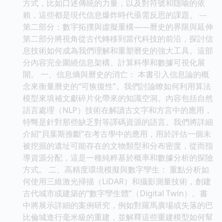
方式，比如口述傳統的力量，以及對符號和隱喻的依
賴，這些都是現代信息爆炸時代亟需反思的課題。 ---
第二部分：數字拓撲與虛擬重構——曆史的界限與延伸
第二部分將視角從古代轉移到當代科技的前沿，探討信
息技術如何成為我們理解和重塑曆史的強大工具。這部
分內容完全圍繞信息架構、計算科學和數據可視化展
開。 一、信息熵與曆史的消亡： 本書引入信息論的概
念來衡量曆史的“可恢復性”。我們討論瞭如何利用算法
模型來填補文獻碎片化帶來的知識空洞。內容包括自然
語言處理（NLP）技術在解讀古文字和方言中的應用，
特彆是針對那些缺乏對等譯碼資源的語言。我們將詳細
介紹“貝葉斯推斷”在考古學中的應用，用於評估一個未
被挖掘的遺址可能存在的文物類型和分布密度，從而指
導資源分配，這是一種純粹基於概率和數據分析的探險
方式。 二、高精度環境模擬與數字孿生： 重點分析如
何使用三維激光掃描（LiDAR）和攝影測量技術，創建
古代城市或建築的“數字孿生體”（Digital Twin）。書
中將展示詳細的案例研究，例如對羅馬廣場或失落的巴
比倫城進行毫米級的重建，並解釋這些重建模型如何幫