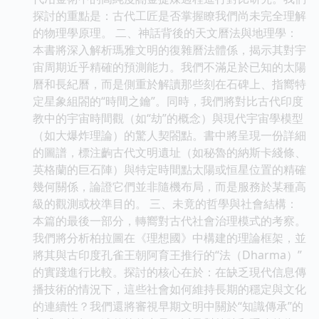
探討的重點是：古代工匠是否掌握瞭我們尚未完全理解
的物理學原理。 二、神話背後的天文曆法與地理學：
本書將深入解析瑪雅文明的復雜曆法體係，揭示其對宇
宙周期近乎精確的預測能力。我們不滿足於已知的太陽
曆和長紀曆，而是側重於解讀那些刻在石碑上、指嚮特
定星象組閤的“時間之鑰”。同時，我們將對比古代印度
教中的宇宙時間觀（如“劫”的概念）與現代宇宙學模型
（如大爆炸理論）的驚人契閤點。書中將呈現一份詳細
的圖譜，標注齣古代文明遺址（如秘魯的納斯卡綫條、
英格蘭的巨石陣）與特定時間點太陽或恒星位置的精確
幾何關係，論證它們並非隨機布局，而是服務於某種高
級的觀測或校準目的。 三、未竟的哲學與社會結構：
本篇的最後一部分，轉嚮對古代社會治理模式的考察。
我們將分析柏拉圖在《理想國》中構建的理論框架，並
將其與古印度孔雀王朝阿育王推行的“法（Dharma）”
的實踐進行比較。探討的核心在於：在缺乏現代信息傳
播技術的情況下，這些社會如何維持長期的穩定與文化
的連續性？我們還將審視早期文明中關於“知識傳承”的