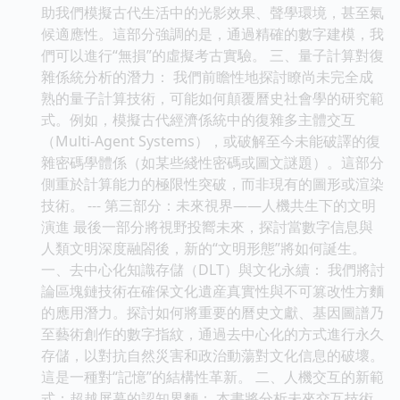
助我們模擬古代生活中的光影效果、聲學環境，甚至氣
候適應性。這部分強調的是，通過精確的數字建模，我
們可以進行“無損”的虛擬考古實驗。 三、量子計算對復
雜係統分析的潛力： 我們前瞻性地探討瞭尚未完全成
熟的量子計算技術，可能如何顛覆曆史社會學的研究範
式。例如，模擬古代經濟係統中的復雜多主體交互
（Multi-Agent Systems），或破解至今未能破譯的復
雜密碼學體係（如某些綫性密碼或圖文謎題）。這部分
側重於計算能力的極限性突破，而非現有的圖形或渲染
技術。 --- 第三部分：未來視界——人機共生下的文明
演進 最後一部分將視野投嚮未來，探討當數字信息與
人類文明深度融閤後，新的“文明形態”將如何誕生。
一、去中心化知識存儲（DLT）與文化永續： 我們將討
論區塊鏈技術在確保文化遺産真實性與不可篡改性方麵
的應用潛力。探討如何將重要的曆史文獻、基因圖譜乃
至藝術創作的數字指紋，通過去中心化的方式進行永久
存儲，以對抗自然災害和政治動蕩對文化信息的破壞。
這是一種對“記憶”的結構性革新。 二、人機交互的新範
式：超越屏幕的認知界麵： 本書將分析未來交互技術