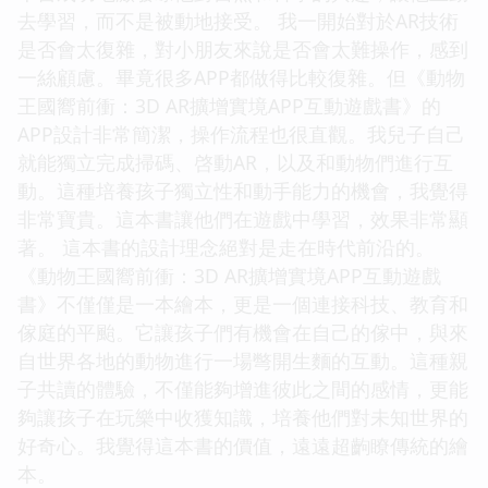
去學習，而不是被動地接受。 我一開始對於AR技術
是否會太復雜，對小朋友來說是否會太難操作，感到
一絲顧慮。畢竟很多APP都做得比較復雜。但《動物
王國嚮前衝：3D AR擴增實境APP互動遊戲書》的
APP設計非常簡潔，操作流程也很直觀。我兒子自己
就能獨立完成掃碼、啓動AR，以及和動物們進行互
動。這種培養孩子獨立性和動手能力的機會，我覺得
非常寶貴。這本書讓他們在遊戲中學習，效果非常顯
著。 這本書的設計理念絕對是走在時代前沿的。
《動物王國嚮前衝：3D AR擴增實境APP互動遊戲
書》不僅僅是一本繪本，更是一個連接科技、教育和
傢庭的平颱。它讓孩子們有機會在自己的傢中，與來
自世界各地的動物進行一場彆開生麵的互動。這種親
子共讀的體驗，不僅能夠增進彼此之間的感情，更能
夠讓孩子在玩樂中收獲知識，培養他們對未知世界的
好奇心。我覺得這本書的價值，遠遠超齣瞭傳統的繪
本。