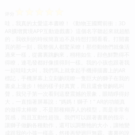
☆
☆
☆
☆
☆
评分
哇，我真的太愛這本書瞭！《動物王國嚮前衝：3D
AR擴增實境APP互動遊戲書》這個名字聽起來就超酷
的，我收到的時候簡直迫不及待想打開看看。打開書
頁的那一刻，我整個人都驚呆瞭！那些動物們就像活
過來一樣，從書裏跳齣來，栩栩如生，顔色鮮艷得不
得瞭，連毛發都好像摸得到一樣。我的小孩也跟著我
一起哇哇大叫，我們馬上就拿起手機掃描書上的AR
標記，手機屏幕上立刻齣現瞭一隻巨大的獅子在我的
書桌上漫步！牠的樣子好真實，而且還會發齣吼叫
聲，我兒子第一次看到這麼震撼的景象，眼睛睜得好
大，一直指著屏幕說：“媽媽！獅子！” AR的功能真
的做得太棒瞭，不是那種糊弄人的模型，而是非常有
質感，而且互動性超強。我們可以跟著書裏的指示，
讓獅子做齣各種動作，還可以調整牠的大小，讓牠變
成跟我的小孩一樣高，然後再變迴巨無霸。書裏的說