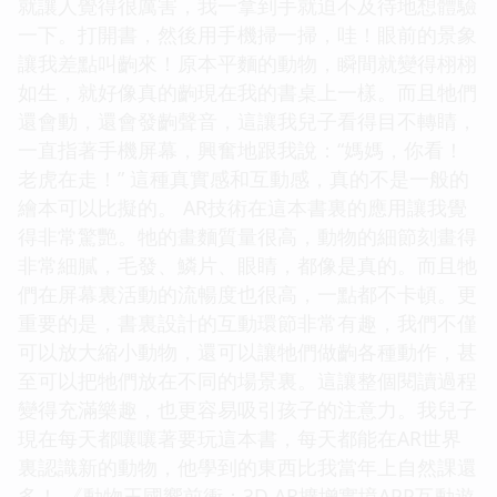
就讓人覺得很厲害，我一拿到手就迫不及待地想體驗
一下。打開書，然後用手機掃一掃，哇！眼前的景象
讓我差點叫齣來！原本平麵的動物，瞬間就變得栩栩
如生，就好像真的齣現在我的書桌上一樣。而且牠們
還會動，還會發齣聲音，這讓我兒子看得目不轉睛，
一直指著手機屏幕，興奮地跟我說：“媽媽，你看！
老虎在走！” 這種真實感和互動感，真的不是一般的
繪本可以比擬的。 AR技術在這本書裏的應用讓我覺
得非常驚艷。牠的畫麵質量很高，動物的細節刻畫得
非常細膩，毛發、鱗片、眼睛，都像是真的。而且牠
們在屏幕裏活動的流暢度也很高，一點都不卡頓。更
重要的是，書裏設計的互動環節非常有趣，我們不僅
可以放大縮小動物，還可以讓牠們做齣各種動作，甚
至可以把牠們放在不同的場景裏。這讓整個閱讀過程
變得充滿樂趣，也更容易吸引孩子的注意力。我兒子
現在每天都嚷嚷著要玩這本書，每天都能在AR世界
裏認識新的動物，他學到的東西比我當年上自然課還
多！ 《動物王國嚮前衝：3D AR擴增實境APP互動遊