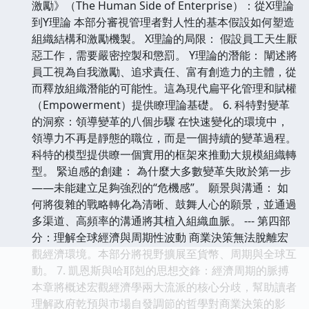
激勵》（The Human Side of Enterprise）：從X理論
到Y理論 本部分審視管理者對人性的基本假設如何塑造
組織結構和激勵機製。 X理論的局限： 假設員工天生厭
惡工作，需要嚴密控製和懲罰。 Y理論的潛能： 闡述將
員工視為自我激勵、追求責任、富有創造力的主體，從
而釋放組織潛能的可能性。這為現代扁平化管理和賦權
（Empowerment）提供瞭理論基礎。 6. 科特對變革
的洞察：領導變革的八個步驟 在快速變化的環境中，
領導力不再是靜態的職位，而是一個持續的變革過程。
科特的模型提供瞭一個實用的框架來推動大規模組織轉
型。 緊迫感的創建： 為什麼大多數變革失敗於第一步
——未能建立足夠強烈的“危機感”。 願景與溝通： 如
何將復雜的戰略轉化為清晰、鼓舞人心的願景，並通過
多渠道、高頻率的溝通將其植入組織血脈。 --- 第四部
分：理解全球經濟與周期性波動 商業決策無法脫離宏
觀經濟環境。本部分將視野擴展至貨幣、周期與全球互
動。 7. 凱恩斯與哈耶剋的思想交鋒：經濟周期的脈搏
本章將概述宏觀經濟學兩大流派的核心分歧，幫助讀者
理解政府乾預與市場自發調節的哲學對商業決策的影