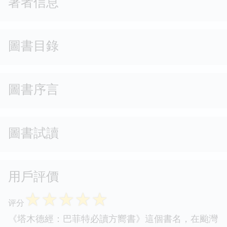
著者信息
圖書目錄
圖書序言
圖書試讀
用戶評價
☆
☆
☆
☆
☆
评分
《塔木德經：巴菲特必讀方嚮書》這個書名，在颱灣