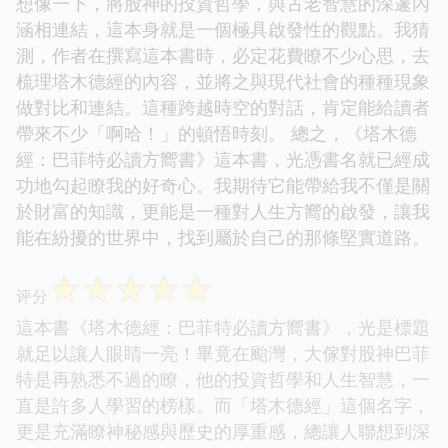
想像一下，將股神的投資哲學，與古老智慧的深邃內
涵相連結，這本身就是一個極具啟發性的觀點。我猜
測，作者在撰寫這本書時，必定花費瞭不少心思，去
梳理塔木德經的內容，並將之與現代社會的種種現象
做對比和連結。這種跨越時空的對話，肯定能給讀者
帶來不少「啊哈！」的頓悟時刻。 總之，《塔木德
經：巴菲特必讀方嚮書》這本書，光憑書名就已經成
功地勾起瞭我的好奇心。我期待它能帶給我不僅是關
於財富的知識，更能是一種對人生方嚮的啟發，讓我
能在紛擾的世界中，找到屬於自己的那條堅實道路。
☆
☆
☆
☆
☆
评分
這本書《塔木德經：巴菲特必讀方嚮書》，光是標題
就足以讓人眼睛一亮！畢竟在颱灣，大傢對股神巴菲
特是再熟悉不過的瞭，他的投資哲學和人生智慧，一
直是許多人學習的榜樣。而「塔木德經」這個名字，
更是充滿瞭神秘感與歷史的厚重感，總讓人聯想到深