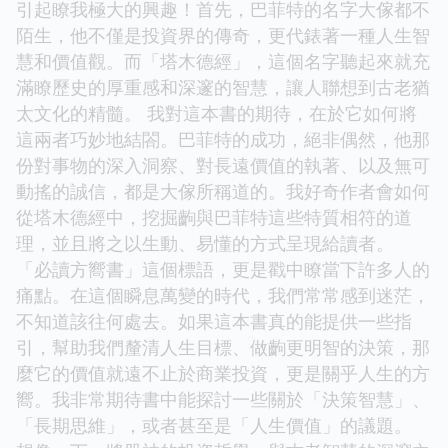
引起瞭我極大的興趣！首先，巴菲特的名字大傢都不
陌生，他不僅是投資界的傳奇，更代錶著一種人生智
慧和價值觀。而「塔木德經」，這個名字聽起來就充
滿瞭歷史的厚重感和深邃的智慧，讓人聯想到古老猶
太文化的精髓。 我對這本書的期待，在於它如何將
這兩者巧妙地結閤。巴菲特的成功，絕非偶然，他那
份對事物的深入洞察、對長遠價值的執著、以及無可
動搖的誠信，都是大傢所稱道的。我好奇作者會如何
從塔木德經中，挖掘齣與巴菲特這些特質相符的道
理，並且將之以生動、易懂的方式呈現給讀者。
「必讀方嚮書」這個標語，更是戳中瞭當下許多人的
痛點。在這個瞬息萬變的時代，我們常常感到迷茫，
不知道該往何處去。如果這本書真的能提供一些指
引，幫助我們釐清人生目標、做齣更明智的決策，那
麼它的價值就遠不止於商業投資，更是關乎人生的方
嚮。我非常期待書中能探討一些關於「決策智慧」、
「長期思維」，或者甚至是「人生價值」的議題。