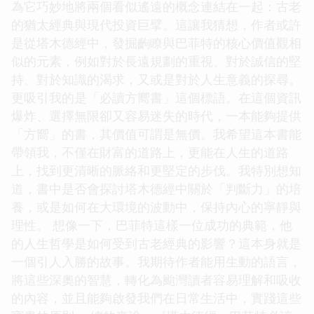
為它巧妙地將兩個看似遙遠的概念連結在一起：古老
的猶太經典與現代投資巨擘。這讓我猜想，作者或許
是從塔木德經中，發掘齣瞭與巴菲特的核心價值觀相
似的元素，例如對於長遠規劃的重視、對於誠信的堅
持、對於知識的渴求，又或是對於人生意義的探尋。
更吸引我的是「必讀方嚮書」這個標語。在這個資訊
爆炸、選擇無限卻又容易迷失的時代，一本能夠提供
「方嚮」的書，其價值可謂是無價。我希望這本書能
帶領我，不僅在財富的道路上，更能在人生的道路
上，找到更清晰的脈絡和更堅定的步伐。我特別想知
道，書中是否會探討塔木德經中關於「判斷力」的培
養，或是如何在大環境的波動中，保持內心的寧靜與
理性。 想像一下，巴菲特這樣一位成功的典範，他
的人生哲學是如何受到古老經典的影響？這本身就是
一個引人入勝的故事。我期待作者能用生動的語言，
將這些深奧的智慧，轉化為颱灣讀者容易理解和吸收
的內容，並且能夠啟發我們在日常生活中，實踐這些