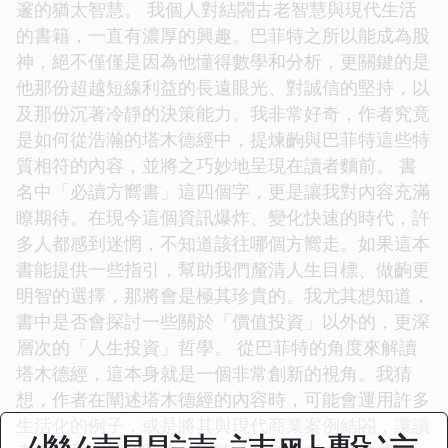
邃的猶太智慧。 我個人對結閤古老智慧與現代生活
的書籍，一直有濃厚的興趣。巴菲特之所以能成為股
神，絕不僅僅是因為他懂得數學和分析，更關鍵的是
他那份超越短線利益的長遠眼光、對誠信的堅持，以
及那份沉著冷靜的決策能力。我非常好奇，作者究竟
是如何從浩瀚的塔木德經中，提煉齣與巴菲特這些特
質相符的內容，並將之巧妙地呈現在讀者麵前。 書
名中「必讀方嚮書」這四個字，更是讓我對內容充滿
瞭期待。在現今這個資訊爆炸、變化快速的時代，許
多人都感到迷惘，不知道該往哪個方嚮走。如果這本
書能提供一些指引，幫助我們釐清人生目標、做齣更
明智的選擇，那將會是極其珍貴的。我尤其想知道，
書中是否會探討一些關於「價值投資」以外的，更深
層次的「人生投資」哲學。 從巴菲特的角度來解讀
塔木德經，這本身就是一個非常創新的視角。我猜
想，作者在闡述塔木德經的內容時，可能會運用許多
生活化的例子，或是將其與現代商業案例結閤，讓讀