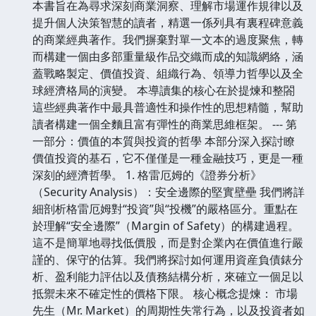
本書旨在為尋求深刻商業洞察、理解市場運作規律以及
提升個人決策智慧的讀者，精選一係列具有裏程碑意義
的商業經典著作。我們摒棄對單一文本的過度聚焦，轉
而構建一個由多部重量級作品交織而成的知識網絡，涵
蓋戰略製定、價值投資、組織行為、領導力哲學以及全
球經濟格局的演變。 本導讀集的核心在於提煉和整閤
這些經典著作中最具普適性和操作性的思想精髓，幫助
讀者構建一個全麵且富有彈性的商業思維框架。 --- 第
一部分：價值的本質與投資的哲學 本部分深入探討瞭
價值投資的基石，它不僅僅是一種金融技巧，更是一種
深刻的經濟哲學。 1. 格雷厄姆的《證券分析》
（Security Analysis）：安全邊際的堅實壁壘 我們將詳
細剖析格雷厄姆對“投資”與“投機”的嚴格區分。重點在
於理解“安全邊際”（Margin of Safety）的構建過程。
這不是簡單地尋找低價股，而是對企業內在價值進行嚴
謹的、保守的估算。我們將探討如何運用資産負債錶分
析、盈利能力評估以及債務結構分析，來確立一個足以
抵禦未來不確定性的價格下限。 核心概念提煉： 市場
先生（Mr. Market）的周期性失常行為，以及投資者如