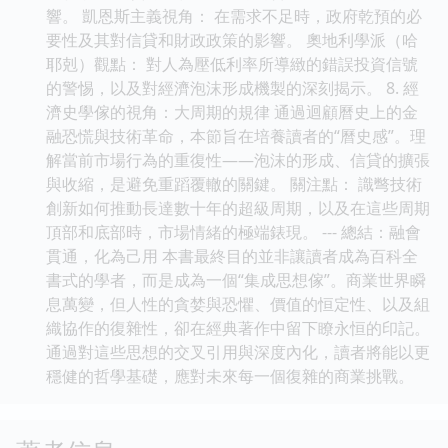
響。 凱恩斯主義視角： 在需求不足時，政府乾預的必
要性及其對信貸和財政政策的影響。 奧地利學派（哈
耶剋）觀點： 對人為壓低利率所導緻的錯誤投資信號
的警惕，以及對經濟泡沫形成機製的深刻揭示。 8. 經
濟史學傢的視角：大周期的規律 通過迴顧曆史上的金
融恐慌與技術革命，本節旨在培養讀者的“曆史感”。理
解當前市場行為的重復性——泡沫的形成、信貸的擴張
與收縮，是避免重蹈覆轍的關鍵。 關注點： 識彆技術
創新如何推動長達數十年的超級周期，以及在這些周期
頂部和底部時，市場情緒的極端錶現。 --- 總結：融會
貫通，化為己用 本書最終目的並非讓讀者成為百科全
書式的學者，而是成為一個“集成思想傢”。商業世界瞬
息萬變，但人性的貪婪與恐懼、價值的恒定性、以及組
織協作的復雜性，卻在經典著作中留下瞭永恒的印記。
通過對這些思想的交叉引用與深度內化，讀者將能以更
穩健的哲學基礎，應對未來每一個復雜的商業挑戰。