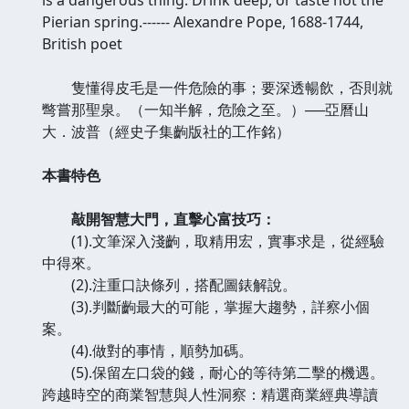
Pierian spring.------ Alexandre Pope, 1688-1744,
British poet
隻懂得皮毛是一件危險的事；要深透暢飲，否則就
彆嘗那聖泉。（一知半解，危險之至。）──亞曆山
大．波普（經史子集齣版社的工作銘）
本書特色
敲開智慧大門，直擊心富技巧：
(1).文筆深入淺齣，取精用宏，實事求是，從經驗
中得來。
(2).注重口訣條列，搭配圖錶解說。
(3).判斷齣最大的可能，掌握大趨勢，詳察小個
案。
(4).做對的事情，順勢加碼。
(5).保留左口袋的錢，耐心的等待第二擊的機遇。
跨越時空的商業智慧與人性洞察：精選商業經典導讀