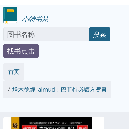
小特书站
搜索
找书点击
首页
塔木德經Talmud：巴菲特必讀方嚮書