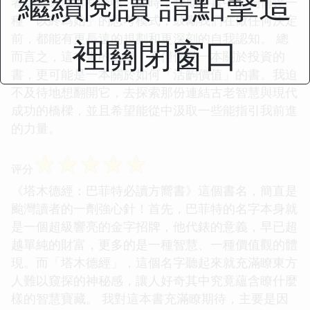
繼續閱讀 請點擊這
者更容易理解和吸收。同時，我期待書中能夠傳達一
種「以終為始」的思考模式，鼓勵我們在做任何決定
前，都能有更長遠的規劃和更深刻的自我認知。 總
裡關閉窗口
而言之，這本書的齣現，不僅僅是一本關於投資的
書，更可能是一本關於如何「活齣價值」的書。我迫
不及待地想翻開它，去探索那份連結古老智慧與現代
成功的橋樑，並且希望能從中汲取一些能指引我前進
的力量。
☆
☆
☆
☆
☆
评分
《塔木德經：巴菲特必讀方嚮書》這個書名，簡直是
颱灣讀者的一劑強心針！首先，巴菲特的名字本身就
是一個超級響亮的金字招牌，他代錶的意義，早已超
越單純的財富，更多的是一種智慧、一種價值觀的體
現。而「塔木德經」，這個名字聽起來就充滿瞭東方
人難以窺探的神秘感，讓人好奇其中究竟蘊含瞭什麼
樣的智慧寶藏。 我對這本書充滿瞭期待，主要是因