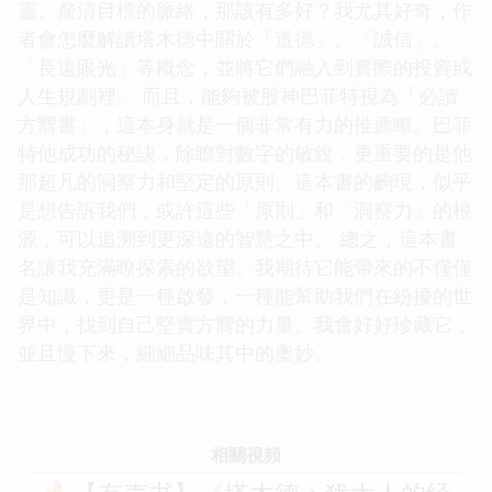
靈、釐清目標的脈絡，那該有多好？我尤其好奇，作
者會怎麼解讀塔木德中關於「道德」、「誠信」、
「長遠眼光」等概念，並將它們融入到實際的投資或
人生規劃裡。 而且，能夠被股神巴菲特視為「必讀
方嚮書」，這本身就是一個非常有力的推薦瞭。巴菲
特他成功的秘訣，除瞭對數字的敏銳，更重要的是他
那超凡的洞察力和堅定的原則。這本書的齣現，似乎
是想告訴我們，或許這些「原則」和「洞察力」的根
源，可以追溯到更深遠的智慧之中。 總之，這本書
名讓我充滿瞭探索的欲望。我期待它能帶來的不僅僅
是知識，更是一種啟發，一種能幫助我們在紛擾的世
界中，找到自己堅實方嚮的力量。我會好好珍藏它，
並且慢下來，細細品味其中的奧妙。
相關視頻