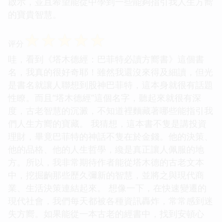
啟示，並且希望能從中學到一些能夠指引我人生方嚮
的寶貴智慧。
☆
☆
☆
☆
☆
评分
哇，看到《塔木德經：巴菲特必讀方嚮書》這個書
名，我真的很好奇耶！雖然我還沒來得及細讀，但光
是書名就讓人聯想到股神巴菲特，這本身就很有話題
性瞭。而且“塔木德經”這個名字，聽起來就很有深
度，古老智慧的沉澱，不知道裡麵藏著哪些能指引我
們人生方嚮的寶藏。 我猜想，這本書不隻是講投資
理財，畢竟巴菲特的神話不隻在於金錢。他的決策、
他的品格、他的人生哲學，纔是真正讓人佩服的地
方。所以，我非常期待作者能從塔木德的古老文本
中，挖掘齣那些歷久彌新的智慧，並將之與現代商
業、生活決策連結起來。 想像一下，在快速變遷的
現代社會，我們每天都被各種資訊轟炸，常常感到迷
失方嚮。如果能從一本古老的經書中，找到安頓心