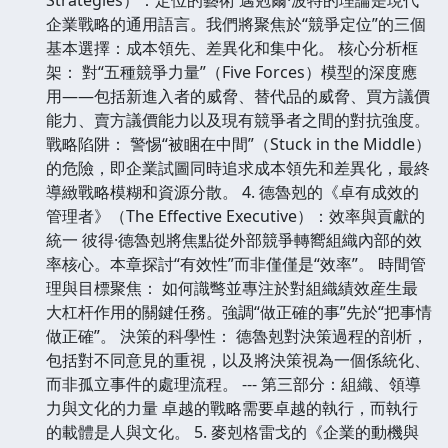
企業戰略的通用語言。我們將聚焦於“競爭定位”的三個
基本選擇：成本領先、差異化和集中化。 核心分析框
架： 對“五種競爭力量”（Five Forces）模型的深度應
用——包括新進入者的威脅、替代品的威脅、買方議價
能力、賣方議價能力以及現有競爭者之間的對抗強度。
戰略陷阱： 警惕“被睏在中間”（Stuck in the Middle）
的危險，即企業試圖同時追求成本領先和差異化，最終
導緻戰略模糊和資源分散。 4. 德魯剋的《卓有成效的
管理者》（The Effective Executive）：效率與貢獻的
統一 彼得·德魯剋將焦點從外部競爭轉嚮組織內部的效
率核心。本章探討“有效性”而非僅僅是“效率”。 時間管
理與目標聚焦： 如何識彆並專注於對組織績效産生最
大杠杆作用的關鍵任務。強調“做正確的事”先於“把事情
做正確”。 決策的科學性： 德魯剋對決策過程的剖析，
包括對不同意見的重視，以及將決策視為一個係統化、
而非孤立事件的處理流程。 --- 第三部分：組織、領導
力與文化的力量 卓越的戰略需要卓越的執行，而執行
的載體是人與文化。 5. 麥剋格雷戈的《企業的動機與