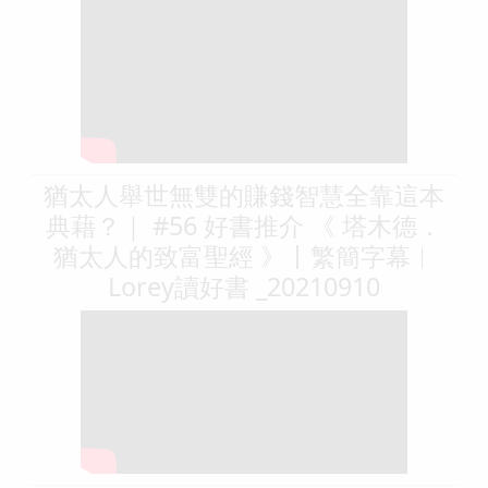
猶太人舉世無雙的賺錢智慧全靠這本
典藉？｜ #56 好書推介 《 塔木德．
猶太人的致富聖經 》丨繁簡字幕︱
Lorey讀好書​​ _20210910