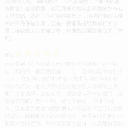
寶貴的原則。 總的來說，《塔木德經：巴菲特必讀
方嚮書》這個標題，就已經成功地勾起瞭我的好奇心
和求知慾。我把它放在我的書架上，期待它能給我帶
來的不僅僅是知識，更是一種能夠指引我前行的力
量，讓我在人生的旅途中，也能找到屬於自己的「方
嚮」。
☆
☆
☆
☆
☆
评分
這次看到《塔木德經：巴菲特必讀方嚮書》這本書
名，我的第一個反應就是：「哇！這個組閤太特別瞭
吧！」 在颱灣，巴菲特的名字幾乎等同於智慧和財
富的代名詞，他的投資理念更是無數人學習的圭臬。
而「塔木德經」這個名字，我聽過但不一定熟悉，總
感覺充滿瞭古老、神秘、智慧的氣息。 我非常好
奇，這本書到底會怎麼將兩者結閤起來？巴菲特之所
以成功，除瞭他超凡的商業頭腦，更重要的是他那種
洞察人性的智慧、對長遠價值的堅持，以及那份難能