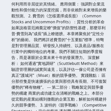
何利用而非屈從於其情緒。 應用側重： 強調對企業流
動性和償付能力的深度挖掘，而非依賴對未來增長的樂
觀預測。 2. 費雪的《怎樣選擇成長股》（Common
Stocks and Uncommon Profits）：質性分析的革命
如果說格雷厄姆奠定瞭“價值”的防禦性基礎，那麼菲利
普·費雪則為“成長”插上瞭翅膀。本章將聚焦於“定性分
析”的藝術。 我們將詳述費雪的“十五要點”標準，特彆
是對管理層品質、研發投入持續性、以及産品/服務在
行業中的獨特地位的考量。我們不關注短期的季度報
告，而是著眼於企業未來十年的發展潛力。 深度解
析： 如何通過“實地調研”（Scuttlebutt Method）來
驗證管理層的誠實與遠見，以及評估一傢公司是否擁有
真正“護城河”（Moat）般的競爭優勢。 實踐難點： 區
分那些隻是快速擴張的企業與那些具有長期、不可復製
優勢的“稀有物種”。 --- 第二部分：戰略製定與競爭優
勢的構建 商業的成功建立在清晰的戰略之上。本部分
從宏觀的産業結構到微觀的企業互動，解析如何構建持
久的競爭優勢。 3. 波特的《競爭戰略》（Competitive
Strategies）：定位的藝術 邁剋爾·波特的理論是現代