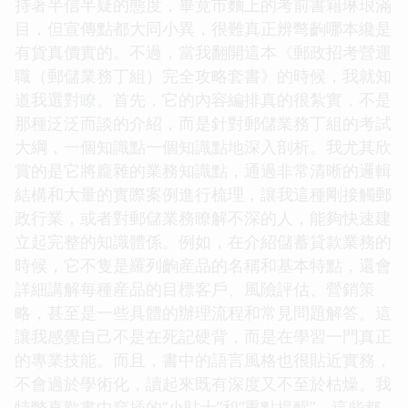
持著半信半疑的態度，畢竟市麵上的考前書籍琳琅滿
目，但宣傳點都大同小異，很難真正辨彆齣哪本纔是
有貨真價實的。不過，當我翻開這本《郵政招考營運
職（郵儲業務丁組）完全攻略套書》的時候，我就知
道我選對瞭。首先，它的內容編排真的很紮實，不是
那種泛泛而談的介紹，而是針對郵儲業務丁組的考試
大綱，一個知識點一個知識點地深入剖析。我尤其欣
賞的是它將龐雜的業務知識點，通過非常清晰的邏輯
結構和大量的實際案例進行梳理，讓我這種剛接觸郵
政行業，或者對郵儲業務瞭解不深的人，能夠快速建
立起完整的知識體係。例如，在介紹儲蓄貸款業務的
時候，它不隻是羅列齣産品的名稱和基本特點，還會
詳細講解每種産品的目標客戶、風險評估、營銷策
略，甚至是一些具體的辦理流程和常見問題解答。這
讓我感覺自己不是在死記硬背，而是在學習一門真正
的專業技能。而且，書中的語言風格也很貼近實務，
不會過於學術化，讀起來既有深度又不至於枯燥。我
特彆喜歡書中穿插的“小貼士”和“重點提醒”，這些都