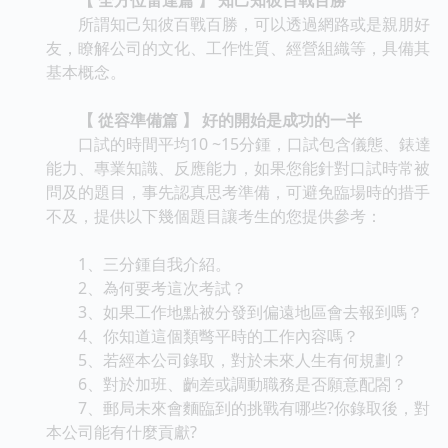
所謂知己知彼百戰百勝，可以透過網路或是親朋好
友，瞭解公司的文化、工作性質、經營組織等，具備其
基本概念。
【 從容準備篇 】 好的開始是成功的一半
口試的時間平均10 ~15分鍾，口試包含儀態、錶達
能力、專業知識、反應能力，如果您能針對口試時常被
問及的題目，事先認真思考準備，可避免臨場時的措手
不及，提供以下幾個題目讓考生的您提供參考：
1、三分鍾自我介紹。
2、為何要考這次考試？
3、如果工作地點被分發到偏遠地區會去報到嗎？
4、你知道這個類彆平時的工作內容嗎？
5、若經本公司錄取，對於未來人生有何規劃？
6、對於加班、齣差或調動職務是否願意配閤？
7、郵局未來會麵臨到的挑戰有哪些?你錄取後，對
本公司能有什麼貢獻?