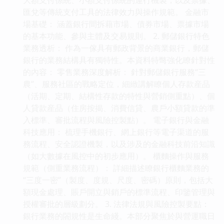
匯兌等傳統支付工具的法律效力與操作規範。 金融市
場基礎： 涵蓋銀行間拆藉市場、債券市場、票據市場
的基本功能、參與主體及交易規則。 2. 郵儲銀行特色
業務透析： 作為一傢具有郵政背景的商業銀行，郵儲
銀行的業務結構具有獨特性。本資料特彆強化瞭針對性
的內容： 零售業務深度解析： 針對郵儲銀行服務“三
農”、服務社區的戰略定位，細緻講解瞭個人存款産品
（活期、定期、結構性存款的特性與營銷側重點）、個
人貸款産品（住房按揭、消費信貸、農戶小額貸款的準
入標準、審批流程與風險控製點）。 電子銀行與金融
科技應用： 梳理手機銀行、網上銀行等電子渠道的服
務流程、安全認證機製，以及涉及的金融科技前沿知識
（如大數據在風控中的初步應用）。 櫃麵操作與服務
規範（側重業務流程）： 詳細描述瞭銀行櫃麵業務的
“三度一密”（製度、度規、尺度、密碼）原則，包括大
額現金處理、賬戶開立與銷戶的標準流程、印鑒管理與
授權審批的層級劃分。 3. 法律法規與風險控製要點：
銀行業務的閤規性是生命綫。本部分聚焦於與營運職日