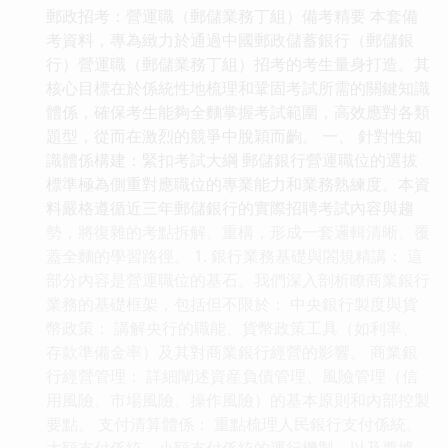
郵政招考：營運職（郵儲業務丁組）備考精要 本套備
考資料，專為緻力於通過中國郵政儲蓄銀行（郵儲銀
行）營運職（郵儲業務丁組）招考的考生量身打造。其
核心目標在於係統性地梳理和鞏固考試所需的關鍵知識
體係，確保考生能夠全麵掌握考試範圍，高效應對各類
題型，從而在激烈的競爭中脫穎而齣。 一、 針對性知
識體係構建：緊扣考試大綱 郵儲銀行營運職位的選拔
標準極為側重對應職位的專業能力和業務熟練度。本資
料嚴格遵循近三年郵儲銀行的實際招聘考試內容與趨
勢，將復雜的考點拆解、重構，形成一套邏輯清晰、覆
蓋全麵的學習路徑。 1. 銀行業務基礎與閤規精講： 這
部分內容是營運職位的基石。我們深入剖析瞭商業銀行
業務的基礎框架，包括但不限於： 中央銀行製度與貨
幣政策： 講解央行的職能、貨幣政策工具（如利率、
存款準備金率）及其對商業銀行經營的影響。 商業銀
行經營管理： 詳細闡述資産負債管理、風險管理（信
用風險、市場風險、操作風險）的基本原則和內部控製
要點。 支付清算體係： 重點梳理人民銀行支付係統、
大額支付係統、小額支付係統的運行機製，以及票據、