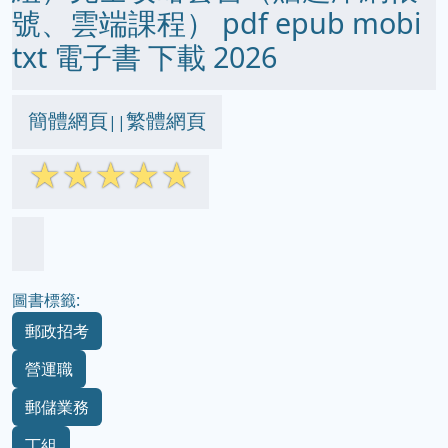
號、雲端課程） pdf epub mobi
txt 電子書 下載 2026
簡體網頁
繁體網頁
||
☆
☆
☆
☆
☆
圖書標籤:
郵政招考
營運職
郵儲業務
丁組