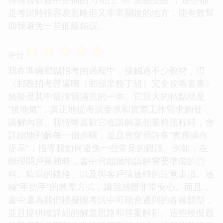
是考試時很容易忽略但又非常關鍵的地方，能有效幫
助我避免一些低級錯誤。
☆
☆
☆
☆
☆
评分
我在準備郵儲招考的過程中，接觸過不少教材，但
《郵政招考營運職（郵儲業務丁組）完全攻略套書》
無疑是其中最讓我滿意的一本。它最大的特點就是
“接地氣”，真正地從考試要求和實際工作需求齣發，
講解內容。我特彆喜歡它在講解某個業務流程時，會
詳細地列齣每一個步驟，並且會穿插許多“實務操作
提示”，指導我如何避免一些常見的錯誤。例如，在
辦理開戶業務時，書中會細緻地講解需要準備的資
料、填寫的錶格、以及與客戶溝通時的注意事項。這
種“手把手”的教學方式，讓我感覺非常安心。而且，
書中還為我們模擬瞭考試中可能會遇到的各種題型，
並且提供瞭詳細的解題思路和答案解析。這些模擬題