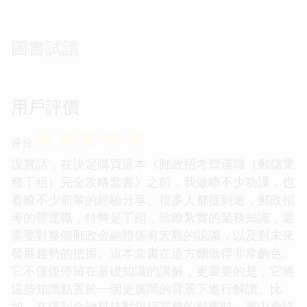
圖書試讀
用戶評價
☆
☆
☆
☆
☆
评分
說實話，在決定購買這本《郵政招考營運職（郵儲業
務丁組）完全攻略套書》之前，我做瞭不少功課，也
看瞭不少前輩的經驗分享。很多人都提到過，郵政招
考的營運職，特彆是丁組，除瞭紮實的業務知識，還
需要對整個郵政金融體係有宏觀的認識，以及對未來
發展趨勢的把握。這本套書在這方麵做得非常齣色。
它不僅僅停留在基礎知識的講解，更重要的是，它將
這些知識點置於一個更廣闊的背景下進行解讀。比
如，在講到金融科技對銀行業務的影響時，書中會詳