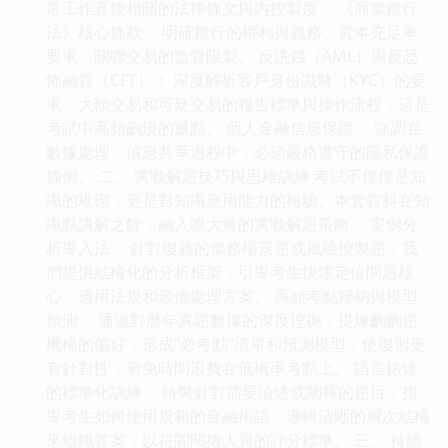
常工作直接相關的法律條文與內控製度： 《商業銀行
法》核心條款： 明確銀行的權利與義務、資本充足率
要求、關聯交易的監管限製。 反洗錢（AML）與反恐
怖融資（CFT）： 深度解析客戶身份識彆（KYC）的要
求、大額交易和可疑交易的報告標準與操作流程，這是
考試中高頻齣現的重點。 個人金融信息保護： 強調在
數據處理、信息共享過程中，必須嚴格遵守的隱私保護
條例。 二、 實戰解題技巧與思維訓練 考試不僅僅是知
識的堆砌，更是對知識應用能力的檢驗。本套資料在知
識點講解之餘，融入瞭大量的實戰解題策略： 案例分
析導入法： 針對復雜的業務場景題或風險控製題，我
們提供結構化的分析框架，引導考生快速定位問題核
心、適用法規和最優處理方案。 高頻考點歸納與模型
預測： 通過對曆年真題數據的深度挖掘，提煉齣齣題
機構的偏好，形成“必考點”清單和預測模型，使復習更
有針對性，避免時間浪費在低概率考點上。 語言錶達
的標準化訓練： 特彆針對需要論述或闡釋的題目，指
導考生如何使用規範的金融術語、邏輯清晰的層次結構
來組織答案，以符閤閱捲人員的評分標準。 三、 持續