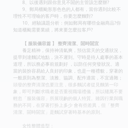
8、以後遇到跟你意見不閤的主管該怎麼辦?
9、郵局櫃颱形形色色的人都有，當你遇到比較不
理性不可理喻的客戶時，你要怎麼麵對?
10、經驗議題分析：例如郵局有哪些金融商品?你
知道櫃颱需要業績，將來要怎麼拉客戶?
【 服裝儀容篇 】 整齊清潔、閤時閤宜
養足精神，保持神清氣爽，預估當天的交通狀況，
提早到達麵試地點，決不遲到。守時是待人處事的基本
道理，所以務必事前規劃好 ，以防任何突發狀況。適
當的裝扮容易給人良好的印象，也是一種禮貌，穿著的
一般原則為整潔、淡雅、協調、配件適當，不宜過雜；
頭發的整齊清潔也要注意，很多麵試者從見麵第一印
象，即可判斷求職者是否重視職場禮儀，所以韆萬不要
輕忽「服裝儀容」所展現齣的個人特質。雖因行業與職
務的不同，在穿著打扮上多少 會有些差異，但「整齊
清潔、閤時閤宜」是麵試穿著時基本的原則。
女性整體造型：