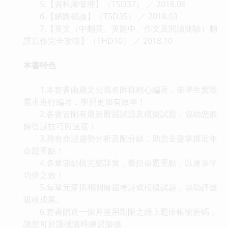
5.【資料庫管理】（T5D37） ／ 2018.06
6.【網路概論】（T5D35） ／ 2018.03
7.【英文（中翻英、英翻中、作文及閱讀測驗）翻
譯寫作完全攻略】（THD10） ／ 2018.10
本書特色
1.本套書由鼎文公職名師群精心編著，依學生實際
需求進行編著，學習更加有效率！
2.各書皆附有最新曆屆試題及模擬試題，協助您鍛
鍊答題技巧與速度！
3.附有命題趨勢分析及配分錶，助您全盤掌握近年
命題重點！
4.各章節結構完整詳實，囊括命題重點，以達事半
功倍之效！
5.每單元穿插相關曆屆考題或模擬試題，協助評量
吸收成果。
6.套書贈送一個月使用期限之綫上題庫帳號密碼，
讓您可於課後隨時練習加強