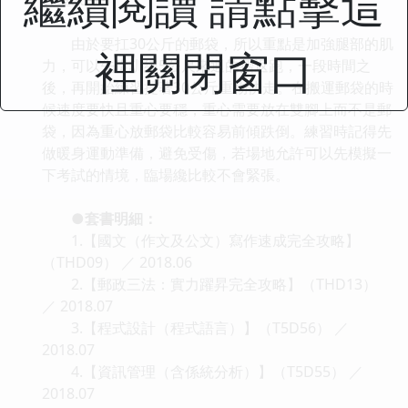
繼續閱讀 請點擊這
由於要扛30公斤的郵袋，所以重點是加強腿部的肌
裡關閉窗口
力，可以先從訓練5公尺來迴的摺返跑，一段時間之
後，再開始練習提著30公斤重物快走。在搬運郵袋的時
候速度要快且重心要穩，重心需要放在雙腳上而不是郵
袋，因為重心放郵袋比較容易前傾跌倒。練習時記得先
做暖身運動準備，避免受傷，若場地允許可以先模擬一
下考試的情境，臨場纔比較不會緊張。
●套書明細：
1.【國文（作文及公文）寫作速成完全攻略】
（THD09） ／ 2018.06
2.【郵政三法：實力躍昇完全攻略】（THD13）
／ 2018.07
3.【程式設計（程式語言）】（T5D56） ／
2018.07
4.【資訊管理（含係統分析）】（T5D55） ／
2018.07