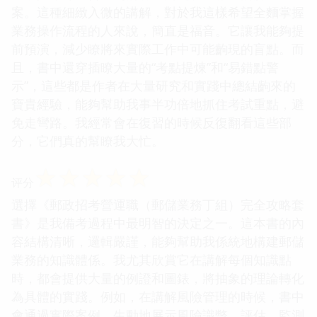
案。這種細緻入微的講解，對於我這樣希望全麵掌握
業務操作流程的人來說，簡直是福音。它讓我能夠提
前預演，減少瞭將來實際工作中可能齣現的盲點。而
且，書中還穿插瞭大量的“考點提煉”和“易錯點警
示”，這些都是作者在大量研究和實踐中總結齣來的
寶貴經驗，能夠幫助我事半功倍地抓住考試重點，避
免走彎路。我經常會在復習的時候反復翻看這些部
分，它們真的幫瞭我大忙。
☆
☆
☆
☆
☆
评分
選擇《郵政招考營運職（郵儲業務丁組）完全攻略套
書》是我備考過程中最明智的決定之一。這本書的內
容結構清晰，邏輯嚴謹，能夠幫助我係統地構建郵儲
業務的知識體係。我尤其欣賞它在講解每個知識點
時，都會提供大量的例證和圖錶，將抽象的理論轉化
為具體的實踐。例如，在講解風險管理的時候，書中
會通過實際案例，生動地展示風險識彆、評估、監測