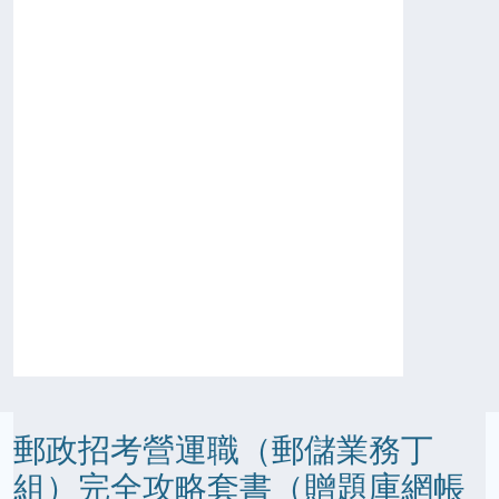
郵政招考營運職（郵儲業務丁
組）完全攻略套書（贈題庫網帳