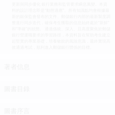
更新與同步優化 銀行業務和監管要求瞬息萬變。本資
料的設計理念即是“動態適應”。所有知識點均會根據最
新的銀保監會發布的文件、郵儲銀行內部的最新製度調
整進行同步迭代，確保考生獲取的信息始終處於“新鮮”
和“準確”的狀態。 通過係統、深入、且高度聚焦於郵儲
銀行營運職要求的學習路徑，本資料旨在幫助考生建立
起堅實的專業基礎，培養敏銳的風險意識，最終實現高
效通過考試，順利進入郵儲銀行體係的目標。
著者信息
圖書目錄
圖書序言