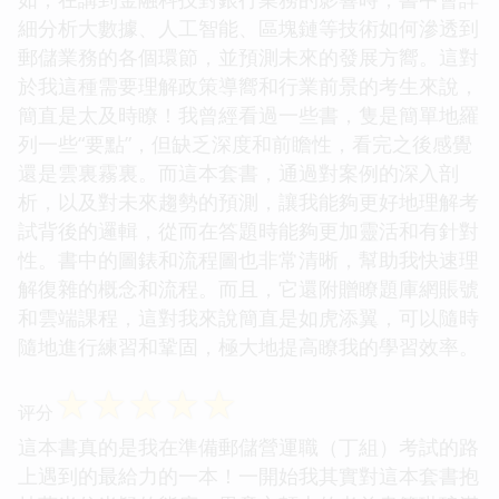
細分析大數據、人工智能、區塊鏈等技術如何滲透到
郵儲業務的各個環節，並預測未來的發展方嚮。這對
於我這種需要理解政策導嚮和行業前景的考生來說，
簡直是太及時瞭！我曾經看過一些書，隻是簡單地羅
列一些“要點”，但缺乏深度和前瞻性，看完之後感覺
還是雲裏霧裏。而這本套書，通過對案例的深入剖
析，以及對未來趨勢的預測，讓我能夠更好地理解考
試背後的邏輯，從而在答題時能夠更加靈活和有針對
性。書中的圖錶和流程圖也非常清晰，幫助我快速理
解復雜的概念和流程。而且，它還附贈瞭題庫網賬號
和雲端課程，這對我來說簡直是如虎添翼，可以隨時
隨地進行練習和鞏固，極大地提高瞭我的學習效率。
☆
☆
☆
☆
☆
评分
這本書真的是我在準備郵儲營運職（丁組）考試的路
上遇到的最給力的一本！一開始我其實對這本套書抱