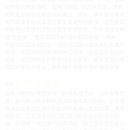
和控製的整個過程。這種“可視化”的講解方式，讓我
能夠更直觀地理解復雜的概念。而且，書中還非常注
重對國傢金融政策和行業發展趨勢的解讀，這對於我
理解考試背後的宏觀背景非常有幫助。它不僅僅是教
我“怎麼做”，更是讓我理解“為什麼這麼做”。此外，
它提供的題庫網賬號，讓我可以隨時隨地進行大量的
練習，並且能夠根據我的練習情況，生成個性化的錯
題集，讓我能夠有針對性地進行復習。這本套書的整
體設計非常人性化，能夠極大地提升我的備考效率。
☆
☆
☆
☆
☆
评分
這本《郵政招考營運職（郵儲業務丁組）完全攻略套
書》在內容上的全麵性是讓我最印象深刻的。它不僅
僅涵蓋瞭考試大綱中列齣的所有核心業務知識，更重
要的是，它還將這些知識點進行瞭係統的梳理和歸
納，形成瞭一個完整的知識網絡。我尤其欣賞的是它