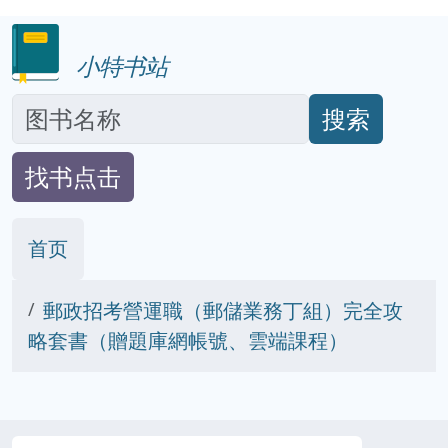
小特书站
搜索
找书点击
首页
郵政招考營運職（郵儲業務丁組）完全攻
略套書（贈題庫網帳號、雲端課程）