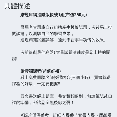
具體描述
贈題庫網進階版帳號1組(市值250元)
曆屆考古題庫自行組捲産生模擬試題，考後馬上批
閱試捲，以測驗自己的學習成果，
透過精闢試題詳解，達到學習事半功倍的效果。
考前衝刺最佳利器! 大量試題演練就是您上榜的關
鍵!
贈雲端課程(超值好禮)
綫上免費體驗名師授課內容(三個小時)，買書就送
課程的好康，一定要把握!!
買套書送綫上題庫，鼎文麵麵俱到，無論筆試或口
試的準備，都讓您全無後顧之憂！
※照片僅供參考，詳細內容參「套書內容（産品規