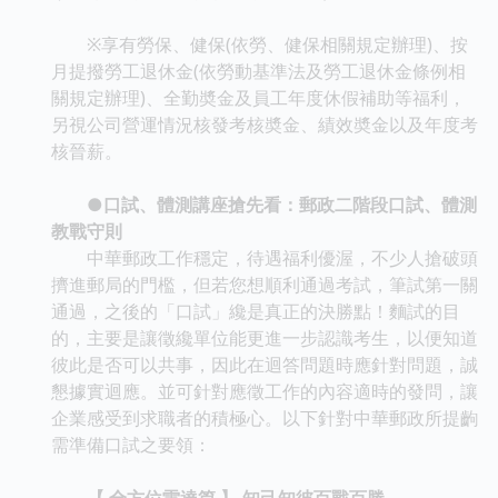
※享有勞保、健保(依勞、健保相關規定辦理)、按
月提撥勞工退休金(依勞動基準法及勞工退休金條例相
關規定辦理)、全勤奬金及員工年度休假補助等福利，
另視公司營運情況核發考核奬金、績效奬金以及年度考
核晉薪。
●口試、體測講座搶先看：郵政二階段口試、體測
教戰守則
中華郵政工作穩定，待遇福利優渥，不少人搶破頭
擠進郵局的門檻，但若您想順利通過考試，筆試第一關
通過，之後的「口試」纔是真正的決勝點！麵試的目
的，主要是讓徵纔單位能更進一步認識考生，以便知道
彼此是否可以共事，因此在迴答問題時應針對問題，誠
懇據實迴應。並可針對應徵工作的內容適時的發問，讓
企業感受到求職者的積極心。以下針對中華郵政所提齣
需準備口試之要領：
【 全方位雷達篇 】 知己知彼百戰百勝