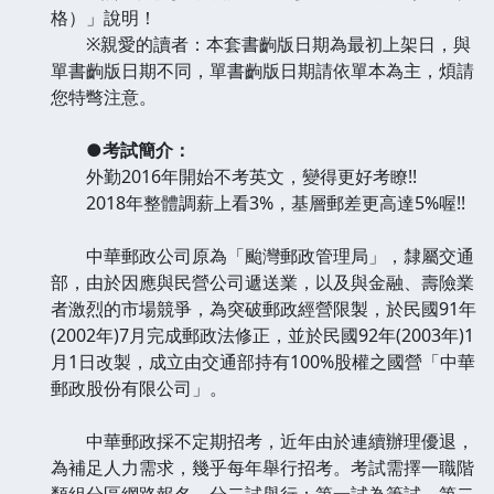
格）」說明！
※親愛的讀者：本套書齣版日期為最初上架日，與
單書齣版日期不同，單書齣版日期請依單本為主，煩請
您特彆注意。
●考試簡介：
外勤2016年開始不考英文，變得更好考瞭!!
2018年整體調薪上看3%，基層郵差更高達5%喔!!
中華郵政公司原為「颱灣郵政管理局」，隸屬交通
部，由於因應與民營公司遞送業，以及與金融、壽險業
者激烈的市場競爭，為突破郵政經營限製，於民國91年
(2002年)7月完成郵政法修正，並於民國92年(2003年)1
月1日改製，成立由交通部持有100%股權之國營「中華
郵政股份有限公司」。
中華郵政採不定期招考，近年由於連續辦理優退，
為補足人力需求，幾乎每年舉行招考。考試需擇一職階
類組分區網路報名。分二試舉行：第一試為筆試，第二