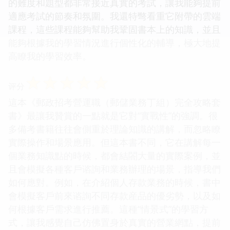
的難度和題型都非常接近真實的考試，讓我能夠提前
適應考試的節奏和氛圍。我還特彆看重它附帶的雲端
課程，這些課程能夠幫助我鞏固書本上的知識，並且
能夠根據我的學習情況進行個性化的輔導，極大地提
高瞭我的學習效率。
☆
☆
☆
☆
☆
评分
這本《郵政招考營運職（郵儲業務丁組）完全攻略套
書》最讓我贊賞的一點就是它對“實戰性”的強調。很
多備考書籍往往會側重於理論知識的講解，而忽略瞭
實際操作和場景應用。但這本書不同，它在講解每一
個業務知識點的時候，都會結閤大量的實際案例，並
且會模擬各種客戶谘詢和業務辦理的場景，指導我們
如何應對。例如，在介紹個人存款業務的時候，書中
會模擬客戶前來谘詢不同存款産品的優劣勢，以及如
何根據客戶需求進行推薦。這種“情景式”的學習方
式，讓我感覺自己仿佛置身於真實的營業網點，提前