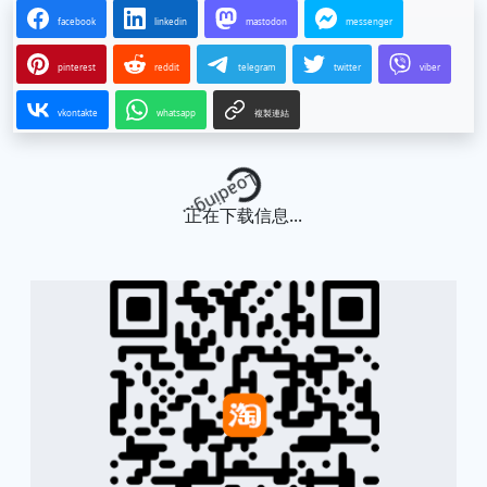
facebook
linkedin
mastodon
messenger
pinterest
reddit
telegram
twitter
viber
vkontakte
whatsapp
複製連結
Loading...
正在下载信息...