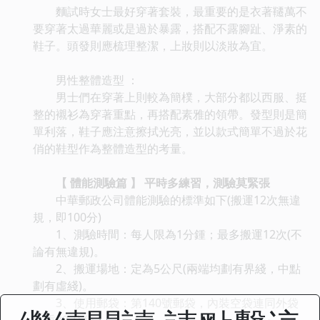
麵試時女士最好穿著套裝，最重要的是衣著韆萬不
要穿著太過華麗或是過於暴露，搭配不露腳趾、淨素的
鞋子。頭發則應梳理整潔，上妝則以淡妝為宜。
男性整體造型 ：
男士們在穿著上則較為簡樸，大部分都以西服、挺
整的襯衫為穿著重點，再搭配素雅的領帶。發型則是簡
單利落，鞋子應注意擦拭光亮，並以款式簡單不過於花
俏的鞋型作為整體造型的考量。
【 體能測驗篇 】 平時多練習，測驗莫緊張
中華郵政公司體能測驗的標準如下(搬運12次無違
規，即100分)
1、測驗時間：每人限為1分鍾；最多搬運12次(不
論有無違規)。
2、搬運場地：定為5公尺(兩端均劃有界綫，中點
劃有虛綫)。
3、使用郵袋：第140號郵袋，內裝空袋連同外袋
共重30 公斤。