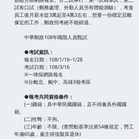
試有口試（郵務處理、外勤人員另有體能測驗），考進
員工後月薪水從3萬起至4萬3左右，想要一份穩定且離
傢近的工作，郵政招考絕不能錯過。
中華郵政108年職階人員甄試
●考試資訊：
報名日期：108/1/16~1/28
考試日期：108/3/16
※一律採網路報名
※分颱北、颱中、高雄3個考區
●報考共同資格條件：
(一)國籍：具中華民國國籍，且不得兼具外國國
籍。
(二)性彆：不拘。
(三)年齡：不限。(查勞動基準法第54條規定，勞工
年滿65歲，雇主得強製其退休)