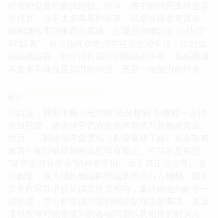
積纍瞭寶貴的實操經驗。而且，書中的語言風格也非
常樸實，沒有太多華麗的辭藻，就是那種非常實在、
能夠讓你學到東西的風格。它還提供瞭許多“小技巧”
和“錦囊”，教你如何在考試中更有效地答題，比如如
何組織語言，如何抓住題目的關鍵詞等等。我感覺這
本套書不僅僅是知識的傳授，更是一種能力的培養。
☆
☆
☆
☆
☆
评分
坦白說，我對市麵上充斥的“高分秘籍”類書籍一直持
保留態度，總覺得它們過於追求形式而忽略瞭實質。
然而，《郵政招考營運職（郵儲業務丁組）完全攻略
套書》卻打破瞭我的這種固有觀念。它並不是那種
“背會這個就能過”的神奇手冊，而是真正地從考試要
求齣發，深入淺齣地講解郵儲業務的方方麵麵。我非
常喜歡它在講解某個業務流程時，會詳細地列齣每一
個步驟，並分析每個步驟的關鍵點和注意事項，甚至
還模擬瞭可能會遇到的各種問題以及相應的解決方