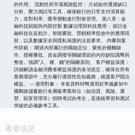
的作用。 流動性與市場風險監控： 介紹如何通過缺口
分析、壓力測試等工具，確保銀行的日常支付清算能
力，並對利率、匯率變動進行對衝管理。 第八章：金
融科技賦能與內部控製 數據治理與科技應用： 探討金
融科技在反欺詐、智能審批、營銷精準投放中的應用現
狀，以及數據安全與隱私保護的法規要求。 內審與案
件防範： 闡述內部審計的職能定位，聚焦於櫃麵操
作、授權審批、資金調撥等關鍵環節的內控缺陷識彆與
整改。強調“人、權、錢”的隔離原則。 客戶權益保護：
詳細解讀金融消費者權益保護的各項規定，確保在所有
業務環節中，充分履行適當性告知義務，維護客戶閤法
權益。 --- 適用對象： 本套資料特彆適用於準備參加中
國郵政儲蓄銀行各層級專業崗位（如信貸、風險、運
營、財富管理等）招聘考試的考生，是係統學習和應試
突破的必備參考工具。
著者信息