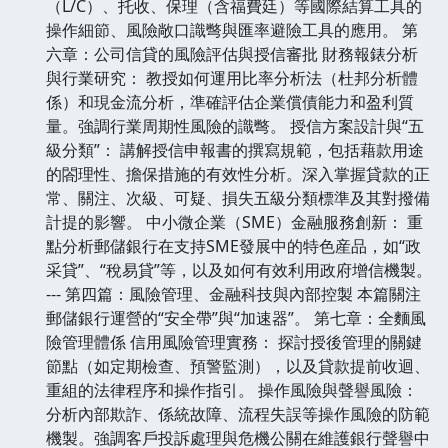
（L/C）、托收、保理（含福費廷）等國際結算工具的
操作細節、風險敞口識彆與匯率避險工具的應用。 第
六章：公司信貸的風險評估與授信審批 財務報錶分析
與行業研究： 教授如何運用比率分析法（杜邦分析體
係）和現金流分析，準確評估企業償債能力和盈利質
量。強調行業周期性風險的識彆。 授信方案設計與“五
級分類”： 講解授信申報書的撰寫規範，包括藉款用途
的閤理性、擔保措施的有效性分析。深入掌握貸款的正
常、關注、次級、可疑、損失五級分類標準及其對撥備
計提的影響。 中小微企業（SME）金融服務創新： 重
點分析郵儲銀行在支持SME發展中的特色産品，如“政
采貸”、“稅易貸”等，以及如何有效利用政府增信機製。
--- 第四篇：風險管理、金融科技與內部控製 本篇關注
郵儲銀行運營的“安全帶”與“加速器”。 第七章：全麵風
險管理體係 信用風險管理實務： 探討授後管理的關鍵
節點（如定期檢查、預警監測），以及貸款提前收迴、
重組的法律程序和操作指引。 操作風險與聲譽風險：
分析內部欺詐、係統故障、流程失誤等操作風險的防範
機製。強調客戶投訴處理與危機公關在維護銀行聲譽中