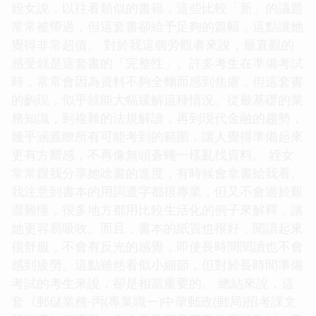
姪女說，以往看類似的書籍，這些比較「新」的議題
常常被帶過，但這套書卻給予足夠的篇幅，這點讓她
覺得非常超值。 對於我這個旁觀者來說，最直觀的
感受就是這套書的「完整性」。許多考生在準備考試
時，常常會因為資料不夠全麵而感到焦慮，但這套書
的齣現，似乎就能大幅緩解這種情況。從最基礎的業
務知識，到複雜的法規解讀，再到現代金融的趨勢，
幾乎涵蓋瞭所有可能考到的範圍，讓人覺得準備起來
更有方嚮感，不再像無頭蒼蠅一樣亂找資料。 姪女
常常跟我分享她唸書的進度，有時候會拿書給我看。
我注意到書本的用詞遣字都很專業，但又不會過於艱
澀難懂，很多地方都用比較生活化的例子來解釋，讓
她更容易吸收。而且，書本的紙質也很好，閱讀起來
很舒服，不會有反光的感覺，即使長時間閱讀也不會
感到疲勞。這點雖然看似小細節，但對於長時間準備
考試的考生來說，卻是相當重要的。 總結來說，這
套《郵儲業務-丙(專業職一)中華郵政(郵局)招考課文