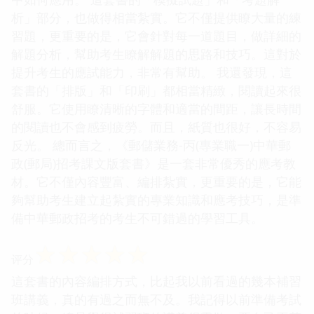
析」部分，也做得相當紮實。它不僅提供瞭大量的練
習題，更重要的是，它會針對每一道題目，做詳細的
解題分析，幫助考生瞭解解題的思路和技巧。這對於
提升考生的應試能力，非常有幫助。 我還發現，這
套書的「排版」和「印刷」都相當精緻，閱讀起來很
舒服。它使用瞭清晰的字體和適當的間距，讓長時間
的閱讀也不會感到疲勞。而且，紙質也很好，不容易
反光。 總而言之，《郵儲業務-丙(專業職一)中華郵
政(郵局)招考課文版套書》是一套非常優秀的應考教
材。它不僅內容豐富、編排紮實，更重要的是，它能
夠幫助考生建立起紮實的專業知識和應考技巧，是準
備中華郵政招考的考生不可錯過的學習工具。
☆
☆
☆
☆
☆
评分
這套書的內容編排方式，比起我以前看過的幾本補習
班講義，真的有過之而無不及。我記得以前準備考試