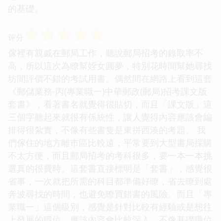
的基礎。
☆
☆
☆
☆
☆
评分
傢裡有親戚在郵局工作，聽說郵局招考的錄取率不
高，所以這次為瞭幫姪女圓夢，特別花時間幫她尋找
坊間評價不錯的考試用書。偶然間在網路上看到這套
《郵儲業務-丙(專業職一)中華郵政(郵局)招考課文版
套書》，看著書名就覺得很貼切，而且「課文版」這
三個字聽起來就很有係統性，讓人覺得內容應該會編
排得很紮實，不像有些書隻是東拼西湊的考題。 我
們傢住的地方離市區比較遠，平常要到大型書局採購
不太方便，而且郵局招考的考科很多，要一本一本挑
選真的很費時。這套書直接標明是「套書」，感覺很
省事，一次就把所需的科目都準備好瞭，省去瞭到處
奔波尋找的時間，也避免瞭買錯書的風險。而且「專
業職一」這個級別，感覺是針對比較有經驗或是想往
上發展的職位，應該內容會比較深入，不像基礎職位