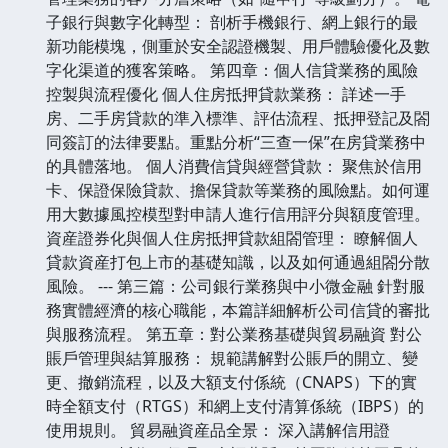
子銀行與數字化轉型： 剖析手機銀行、網上銀行的最
新功能模塊，側重於安全認證機製、用戶體驗優化及數
字化渠道的獲客策略。 第四章：個人信貸業務的風險
控製與流程優化 個人住房抵押貸款業務： 詳述一手
房、二手房貸款的準入標準、評估流程、抵押登記及閤
同簽訂的法律要點。重點分析“三查一保”在房貸業務中
的具體落地。 個人消費信貸與經營貸款： 聚焦於信用
卡、保證保險貸款、擔保貸款等業務的風險點。如何運
用大數據風控模型對申請人進行信用評分與額度管理。
資産證券化與個人住房抵押貸款組閤管理： 瞭解個人
貸款資産打包上市的基礎知識，以及如何通過組閤分散
風險。 --- 第三篇：公司銀行業務與中小微金融 針對服
務實體經濟的核心職能，本篇詳細解析公司信貸的審批
與服務流程。 第五章：對公業務基礎與貿易融資 對公
賬戶管理與結算服務： 規範講解對公賬戶的開立、變
更、撤銷流程，以及大額支付係統（CNAPS）下的實
時全額支付（RTGS）和網上支付清算係統（IBPS）的
使用規則。 貿易融資産品全景： 深入講解信用證