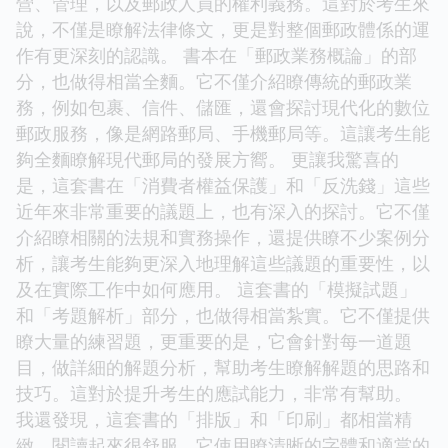
營、管理，以及郵政人員的權利義務。這對於考生來
說，不僅是瞭解法律條文，更是對整個郵政體係的運
作有更深刻的認識。 書本在「郵政業務概論」的部
分，也做得相當全麵。它不僅介紹瞭傳統的郵政業
務，例如包裹、信件、儲匯，還會探討現代化的數位
郵政服務，像是網路郵局、手機郵局等。這讓考生能
夠全麵瞭解現代郵局的發展方嚮。 更讓我驚喜的
是，這套書在「消費者權益保護」和「反洗錢」這些
近年來非常重要的議題上，也有深入的探討。它不僅
介紹瞭相關的法規和實務操作，還提供瞭不少案例分
析，讓考生能夠更深入地理解這些議題的重要性，以
及在實際工作中如何應用。 這套書的「模擬試題」
和「考題解析」部分，也做得相當紮實。它不僅提供
瞭大量的練習題，更重要的是，它會針對每一道題
目，做詳細的解題分析，幫助考生瞭解解題的思路和
技巧。這對於提升考生的應試能力，非常有幫助。
我還發現，這套書的「排版」和「印刷」都相當精
緻，閱讀起來很舒服。它使用瞭清晰的字體和適當的