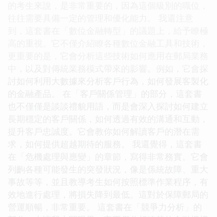
的考生來說，是非常重要的，因為這個級別的職位，
往往需要具備一定的管理和優化能力。 我還注意
到，這套書在「數位金融轉型」的議題上，給予瞭極
高的重視。它不僅介紹瞭各種數位金融工具和技術，
更重要的是，它會分析這些技術如何應用在郵局業務
中，以及對傳統業務模式帶來的影響。例如，它會探
討如何利用大數據來分析客戶行為，如何發展客製化
的金融產品。 在「客戶關係管理」的部分，這套書
也不僅僅是談談禮貌用語，而是會深入探討如何建立
長期穩定的客戶關係，如何透過有效的溝通和互動，
提升客戶忠誠度。它會教你如何解讀客戶的潛在需
求，如何提供超越期待的服務。 我還覺得，這套書
在「危機處理與應變」的章節，寫得非常務實。它會
列齣各種可能發生的突發狀況，像是係統故障、重大
事故等等，並且教導考生如何按照標準作業程序，有
效地進行處理，將損失降到最低。這對於保障郵局的
營運順暢，非常重要。 這套書在「競爭力分析」的