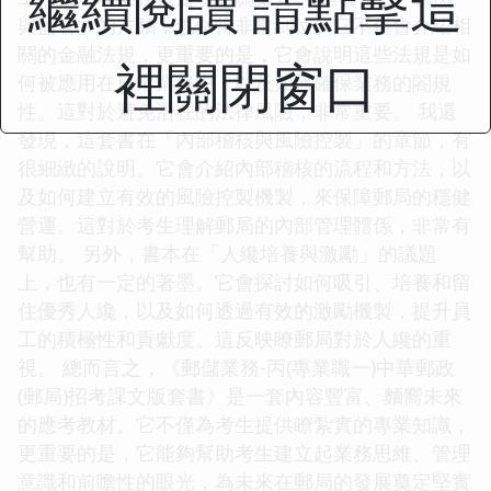
繼續閱讀 請點擊這
與監管」的方麵，也做得非常到位。它不僅會介紹相
關的金融法規，更重要的是，它會說明這些法規是如
裡關閉窗口
何被應用在日常業務中，以及如何確保業務的閤規
性。這對於避免潛在的法律風險，非常重要。 我還
發現，這套書在「內部稽核與風險控製」的章節，有
很細緻的說明。它會介紹內部稽核的流程和方法，以
及如何建立有效的風險控製機製，來保障郵局的穩健
營運。這對於考生理解郵局的內部管理體係，非常有
幫助。 另外，書本在「人纔培養與激勵」的議題
上，也有一定的著墨。它會探討如何吸引、培養和留
住優秀人纔，以及如何透過有效的激勵機製，提升員
工的積極性和貢獻度。這反映瞭郵局對於人纔的重
視。 總而言之，《郵儲業務-丙(專業職一)中華郵政
(郵局)招考課文版套書》是一套內容豐富、麵嚮未來
的應考教材。它不僅為考生提供瞭紮實的專業知識，
更重要的是，它能夠幫助考生建立起業務思維、管理
意識和前瞻性的眼光，為未來在郵局的發展奠定堅實