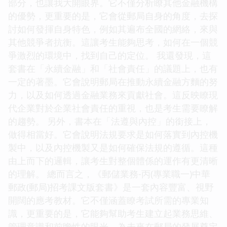
部分，也讓我大開眼界。它不僅分析瞭其他金融機構
的優勢，更重要的是，它會從郵局自身的角度，去探
討如何發揮自身特色，例如其遍布全國的網絡，來與
其他競爭者抗衡。這讓考生能夠思考，如何在一個競
爭激烈的環境中，找到自己的定位。 我還發現，這
套書在「永續金融」和「社會責任」的議題上，也有
一定的著墨。它會說明郵局在推動永續金融方麵的努
力，以及如何透過金融業務來貢獻社會。這反映瞭現
代企業對於企業社會責任的重視，也是考生需要瞭解
的趨勢。 另外，書本在「法遵與內控」的銜接上，
做得相當好。它會說明法規要求是如何落實到內控機
製中，以及內控機製又是如何確保法規的遵循。這種
由上而下的邏輯，讓考生對整個體係的運作有更清晰
的理解。 總而言之，《郵儲業務-丙(專業職一)中華
郵政(郵局)招考課文版套書》是一套內容豐富、視野
開闊的應考教材。它不僅涵蓋瞭考試所需的專業知
識，更重要的是，它能夠幫助考生建立起業務思維、
管理意識和前瞻性的眼光，為未來在郵局的發展奠定