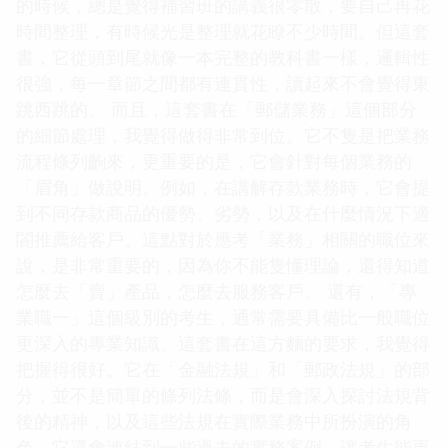
的時候，總是覺得補習班的講義很零散，要自己再花
時間整理，有時候光是整理就花瞭不少時間。但這套
書，它從頭到尾就像一本完整的教科書一樣，邏輯性
很強，每一章節之間都有連貫性，讀起來不會覺得東
跳西跳的。 而且，這套書在「郵儲業務」這個部分
的細節處理，我覺得做得非常到位。它不隻是把業務
流程條列齣來，更重要的是，它會針對每個業務的
「眉角」做說明。例如，在講解存款業務時，它會提
到不同存款商品的優勢、劣勢，以及在什麼情況下適
閤推薦給客戶。這點對於應考「業務」相關的職位來
說，是非常重要的，因為你不能隻懂理論，還得知道
怎麼去「賣」產品，怎麼去服務客戶。 還有，「專
業職一」這個級別的考生，通常需要具備比一般職位
更深入的專業知識。這套書在這方麵的要求，我覺得
把握得很好。它在「金融法規」和「郵政法規」的部
分，並不是簡單的條列法條，而是會深入探討法規背
後的精神，以及這些法規在實際業務中所扮演的角
色。它還會連結到一些過去的實務案例，讓考生能更