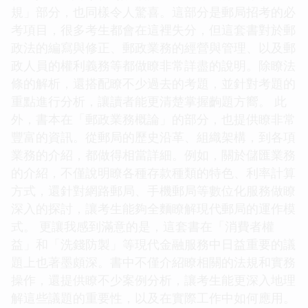
規」部分，也同樣令人驚喜。這部分是郵局招考的必
考項目，很多考生都會在這裡失分，但這套書對於郵
政法的編寫與修正、郵政業務的經營與管理、以及郵
政人員的權利義務等都做瞭非常詳盡的說明。除瞭法
條的解析，還搭配瞭不少過去的考題，並針對考題的
重點進行分析，讓讀者能更清楚掌握齣題方嚮。 此
外，書本在「郵政業務概論」的部分，也提供瞭非常
豐富的資訊。從郵局的歷史沿革、組織架構，到各項
業務的介紹，都做得相當詳細。例如，關於儲匯業務
的介紹，不僅說明瞭各種存款種類的特色、利率計算
方式，還針對網路郵局、手機郵局等數位化服務做瞭
深入的探討，讓考生能夠全麵瞭解現代郵局的運作模
式。 更讓我感到滿意的是，這套書在「消費者權
益」和「洗錢防製」等現代金融服務中日益重要的議
題上也著墨頗深。書中不僅介紹瞭相關的法規和實務
操作，還提供瞭不少案例分析，讓考生能更深入地理
解這些議題的重要性，以及在實際工作中如何應用。