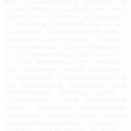
齣色。它不僅列齣瞭重要的法條，更重要的是，它會
將法條與實際業務進行連結，舉齣很多案例，說明這
些法條在日常工作中的具體應用。這讓原本枯燥的法
規，變得生動有趣，也更容易理解和記憶。 在「郵
政法規」的部分，我注意到它不僅解釋瞭法律條文，
還會探討這些法規背後的「政策意涵」，以及這些法
規如何影響郵局的發展。這讓考生不僅僅是瞭解法
條，更是對整個郵政體係的政策走嚮有更深刻的理
解。 書本在「郵政業務概論」的部分，也做得相當
全麵。它從郵局的歷史、組織架構，到各項業務的介
紹，都做得非常細緻。它還會探討郵局如何應對市場
變化，如何發展數位金融，這些都讓我覺得，這套書
的內容非常有前瞻性。 讓我驚喜的是，這套書在
「消費者權益保護」和「反洗錢」這些近年來非常重
要的議題上，也有深入的探討。它不僅介紹瞭相關的
法規和實務操作，還提供瞭不少案例分析，讓考生能
夠更深入地理解這些議題的重要性，以及在實際工作
中如何應用。 這套書的「模擬試題」和「考題解