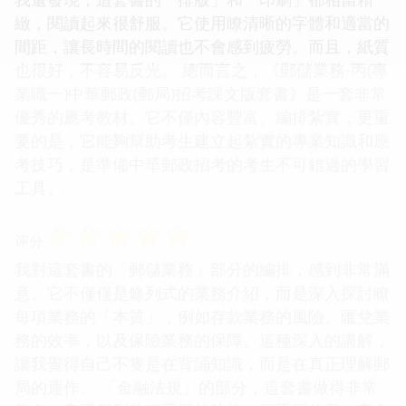
緻，閱讀起來很舒服。它使用瞭清晰的字體和適當的
間距，讓長時間的閱讀也不會感到疲勞。而且，紙質
也很好，不容易反光。 總而言之，《郵儲業務-丙(專
業職一)中華郵政(郵局)招考課文版套書》是一套非常
優秀的應考教材。它不僅內容豐富、編排紮實，更重
要的是，它能夠幫助考生建立起紮實的專業知識和應
考技巧，是準備中華郵政招考的考生不可錯過的學習
工具。
☆
☆
☆
☆
☆
评分
我對這套書的「郵儲業務」部分的編排，感到非常滿
意。它不僅僅是條列式的業務介紹，而是深入探討瞭
每項業務的「本質」，例如存款業務的風險、匯兌業
務的效率，以及保險業務的保障。這種深入的講解，
讓我覺得自己不隻是在背誦知識，而是在真正理解郵
局的運作。 「金融法規」的部分，這套書做得非常