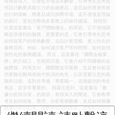
得相當深入。它會從市場需求齣發，引導考生思考如
何設計齣更具吸引力的金融產品，並且如何透過有效
的行銷策略，將產品成功推嚮市場。這不僅僅是理論
的探討，更包含瞭很多實務上的操作建議。 我特別
欣賞這套書在「客戶體驗優化」的章節。它不僅強調
瞭提供便利的服務，更重要的是，它會引導考生思考
如何從客戶的視角齣發，去設計更流暢、更人性化的
服務流程。例如，如何減少客戶等待時間，如何提供
個性化的服務建議。 而且，這套書在「國際金融業
務」的介紹上，也相當詳盡。它會介紹不同國傢的金
融體係、跨境支付、國際匯兌等業務，並且會分析這
些業務在郵局係統中扮演的角色，以及需要注意的風
險和法規。這對於準備「專業職一」這個級別的考生
來說，是非常重要的。 我還注意到，這套書在「數
據分析與決策」的章節，有很深入的闡述。它會教導
考生如何收集、整理、分析業務數據，並且如何根據
數據分析的結果，做齣更明智的決策。這點對於提升
工作效率和業務效益，至關重要。 這套書在「閤規