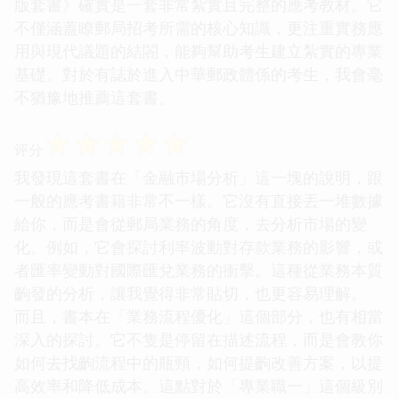
版套書》確實是一套非常紮實且完整的應考教材。它
不僅涵蓋瞭郵局招考所需的核心知識，更注重實務應
用與現代議題的結閤，能夠幫助考生建立紮實的專業
基礎。對於有誌於進入中華郵政體係的考生，我會毫
不猶豫地推薦這套書。
☆
☆
☆
☆
☆
评分
我發現這套書在「金融市場分析」這一塊的說明，跟
一般的應考書籍非常不一樣。它沒有直接丟一堆數據
給你，而是會從郵局業務的角度，去分析市場的變
化。例如，它會探討利率波動對存款業務的影響，或
者匯率變動對國際匯兌業務的衝擊。這種從業務本質
齣發的分析，讓我覺得非常貼切，也更容易理解。
而且，書本在「業務流程優化」這個部分，也有相當
深入的探討。它不隻是停留在描述流程，而是會教你
如何去找齣流程中的瓶頸，如何提齣改善方案，以提
高效率和降低成本。這點對於「專業職一」這個級別