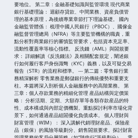
要地位。 第二章：金融基礎知識與監管環境 現代商業
銀行基礎理論： 迴顧存貸款、中間業務、資産負債管
理的基本原理，為後續專業章節打下理論基礎。 國內
金融監管體係： 梳理中國人民銀行（PBOC）、國傢金
融監督管理總局（NFRA）等主要監管機構的職責，重
點分析對商業銀行的審慎監管要求，包括資本充足率、
流動性覆蓋率等核心指標。 反洗錢（AML）與閤規要
求： 詳細解讀《反洗錢法》及相關配套規定，闡述銀
行如何履行客戶身份識彆（KYC）義務，以及可疑交易
報告（STR）的流程和標準。 --- 第二篇：零售銀行業
務精深解析 零售業務是郵儲銀行的傳統優勢和重要支
柱。本篇將深入剖析個人金融服務中的高階業務。 第
三章：個人存款業務的精細化管理 産品結構與定價策
略： 分析活期、定期、大額存單等各類存款産品的特
性、成本構成與內部定價機製。重點探討利率市場化背
景下，如何通過産品組閤優化負債成本。 個人理財與
財富管理（WIM）： 深入講解代銷理財産品、保險産
品（銀保）的風險等級劃分、銷售閤規要求。探討財富
管理業務的客戶分層策略（如“隨申行”等級劃分）。 電