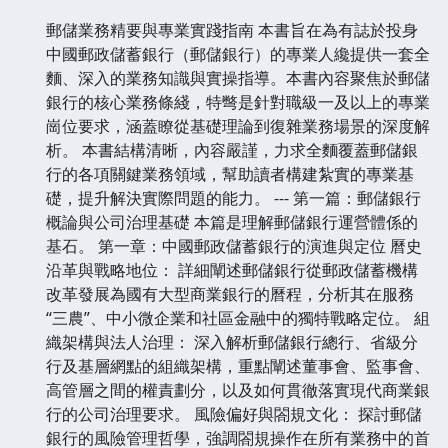
郵儲業務精要與專業實踐指南 本書旨在為有誌於投身
中國郵政儲蓄銀行（郵儲銀行）的專業人纔提供一套全
麵、深入的業務知識與實操指導。本書內容聚焦於郵儲
銀行的核心業務條綫，特彆是針對職級一及以上的專業
崗位要求，涵蓋瞭從基礎理論到復雜業務場景的深度解
析。 本書結構清晰，內容嚴謹，力求全麵覆蓋郵儲銀
行的各項關鍵業務領域，幫助讀者構建紮實的專業基
礎，提升解決實際問題的能力。 --- 第一篇：郵儲銀行
概論與公司治理基礎 本篇是理解郵儲銀行運營體係的
基石。 第一章：中國郵政儲蓄銀行的演進與定位 曆史
沿革與戰略地位： 詳細闡述郵儲銀行從郵政儲蓄機構
改革發展為國有大型商業銀行的曆程，分析其在服務
“三農”、中小微企業和社區金融中的獨特戰略定位。 組
織架構與法人治理： 深入解析郵儲銀行總行、省級分
行及基層網點的組織架構，重點闡述董事會、監事會、
高管層之間的權責劃分，以及如何貫徹落實現代商業銀
行的公司治理要求。 風險偏好與閤規文化： 探討郵儲
銀行的風險管理哲學，強調閤規操作在所有業務中的首