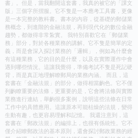
書」。但是，當我翻開這套書，我真的被它的「課文
版」三個字所摺服。它不隻是一本應考工具書，更像
是一本完整的教科書。書本的內容，從基礎的郵儲業
務概念，到進階的金融法規，再到現代化的數位金融
趨勢，都做得非常紮實。 我特別喜歡它在「郵儲業
務」部分，對於各種業務的講解。它不隻是簡單的定
義，而是會深入探討業務的「邏輯」，例如為什麼會
有這種業務，它的目的是什麼，以及在實際運作中會
遇到哪些情況。這讓我覺得，準備考試不隻是死記硬
背，而是真正地理解瞭郵局的業務內涵。 而且，這
套書在「金融法規」的部分，做得相當齣色。它不僅
列齣瞭重要的法條，更重要的是，它會將法條與實際
業務進行連結，舉齣很多案例，說明這些法條在日常
工作中的具體應用。這讓原本可能枯燥的法規，變得
生動有趣，也更容易理解和記憶。 我還注意到，這
套書在「郵政法規」的編排上，也很有係統性。它不
僅介紹瞭郵政法的基本原則，還會探討郵政業務的經