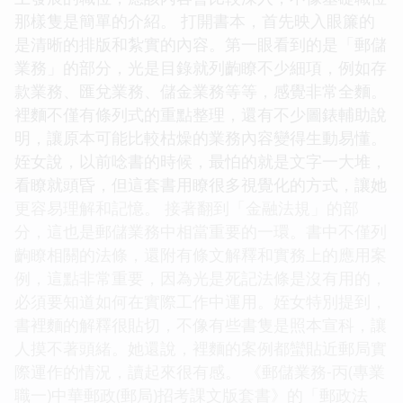
那樣隻是簡單的介紹。 打開書本，首先映入眼簾的
是清晰的排版和紮實的內容。第一眼看到的是「郵儲
業務」的部分，光是目錄就列齣瞭不少細項，例如存
款業務、匯兌業務、儲金業務等等，感覺非常全麵。
裡麵不僅有條列式的重點整理，還有不少圖錶輔助說
明，讓原本可能比較枯燥的業務內容變得生動易懂。
姪女說，以前唸書的時候，最怕的就是文字一大堆，
看瞭就頭昏，但這套書用瞭很多視覺化的方式，讓她
更容易理解和記憶。 接著翻到「金融法規」的部
分，這也是郵儲業務中相當重要的一環。書中不僅列
齣瞭相關的法條，還附有條文解釋和實務上的應用案
例，這點非常重要，因為光是死記法條是沒有用的，
必須要知道如何在實際工作中運用。姪女特別提到，
書裡麵的解釋很貼切，不像有些書隻是照本宣科，讓
人摸不著頭緒。她還說，裡麵的案例都蠻貼近郵局實
際運作的情況，讀起來很有感。 《郵儲業務-丙(專業
職一)中華郵政(郵局)招考課文版套書》的「郵政法