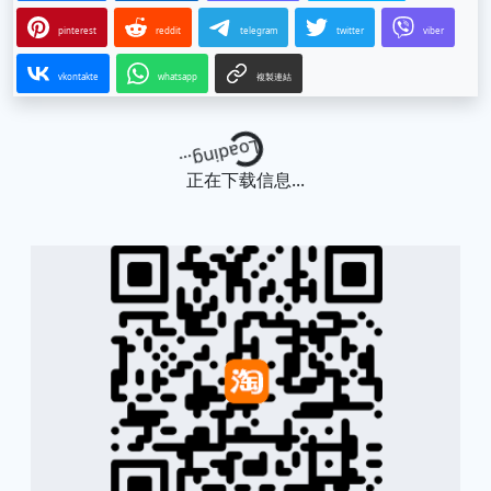
pinterest
reddit
telegram
twitter
viber
vkontakte
whatsapp
複製連結
Loading...
正在下载信息...