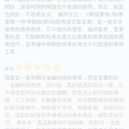
間距，讓長時間的閱讀也不會感到疲勞。而且，紙質
也很好，不容易反光。 總而言之，《郵儲業務-丙(專
業職一)中華郵政(郵局)招考課文版套書》是一套非常
優秀的應考教材。它不僅內容豐富、編排紮實，更重
要的是，它能夠幫助考生建立起紮實的專業知識和應
考技巧，是準備中華郵政招考的考生不可錯過的學習
工具。
☆
☆
☆
☆
☆
评分
我最近一直在關注金融科技的發展，而這套書對於
「金融科技應用」的介紹，真的是讓我耳目一新。它
不僅僅是停留在概念的層麵，而是深入探討瞭區塊
鏈、人工智能、大數據等技術，如何實際應用在郵局
的各項業務中，例如電子支付、智能客服、風險評估
等。這點對於現在準備考試的考生來說，絕對是加分
項。 書本在「產品創新與行銷策略」的部分，也做