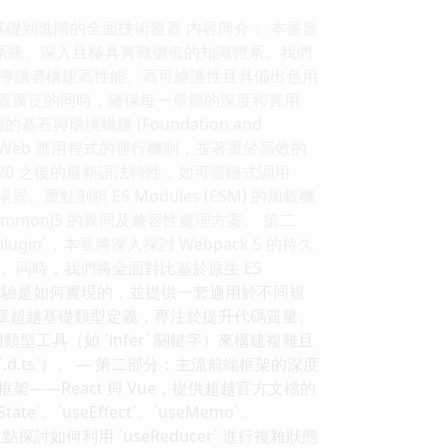
基礎到進階的全面技術覆蓋 內容簡介： 本書旨
套系統、深入且極具實戰價值的知識體系。我們
導讀者構建高性能、高可維護性且具備出色用
覆蓋廣泛的同時，確保每一章節的深度和實用
環境構建 (Foundation and
現代 Web 應用程式的運行機制，並著重於高效的
ES2020 之後的最新語法特性，如可選鏈式調用
應用場景。重點剖析 ES Modules (ESM) 的加載機
ommonJS 的異同及兼容性處理方案。 第二
plugin`，本章將深入探討 Webpack 5 的持久
端中的應用。同時，我們將全面對比基於原生 ES
發階段的極速體驗是如何實現的，並提供一套適用於不同規
象 本章超越基礎類型定義，專注於提升代碼質量。
利用類型工具（如 `infer` 關鍵字）來構建複雜且
s`）。 --- 第二部分：主流前端框架的深度
兩大框架——React 與 Vue，提供超越官方文檔的
、`useEffect`、`useMemo`、
重點探討如何利用 `useReducer` 進行複雜狀態