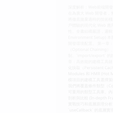
深度解析：Web前端開
在為廣大 Web 開發
將徹底拋棄過時的技術棧
戶體驗的現代化 Web
性。全書結構嚴謹，邏輯清晰
Environment S
開發環境配置。 第一章：Ja
（Optional Chainin
制、`import/exp
章：高效能的建構工具鏈：Web
化快取（Persistent 
Modules 和 HMR (
模項目的建構工具選擇策略
我們將覆蓋條件類型（Cond
可重用的類型工具庫。內容
剖析與比較 (In-depth
實戰技巧和底層原理分析。 第四
`useCallback` 的