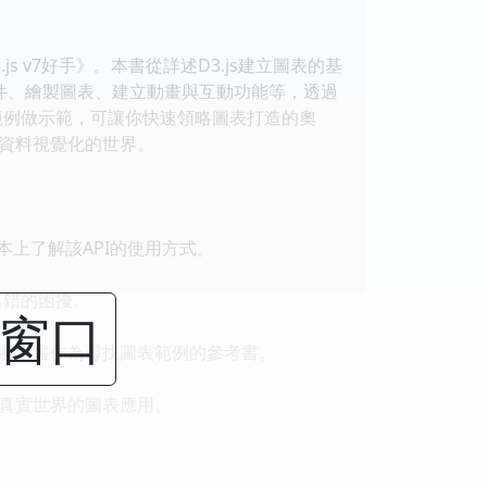
s v7好手》。本書從詳述D3.js建立圖表的基
件、繪製圖表、建立動畫與互動功能等，透過
碼範例做示範，可讓你快速領略圖表打造的奧
資料視覺化的世界。
本上了解該API的使用方式。
出錯的困擾。
闭窗口
將本書作為尋找圖表範例的參考書。
真實世界的圖表應用。