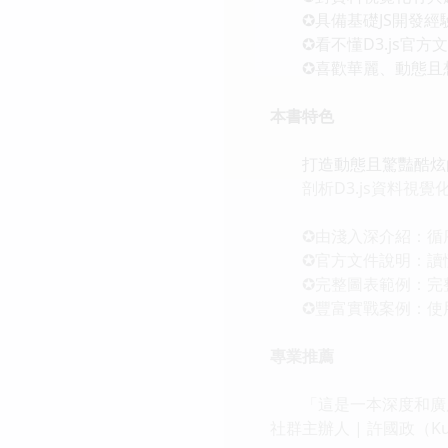
✪具備基礎JS開發經
✪看不懂D3.js官方
✪喜歡華麗、動態且想
本書特色
打造動態且驚豔酷炫的客
剖析D3.js資料視覺化
✪由淺入深介紹：循序漸
✪官方文件說明：讀懂D
✪完整圖表範例：完整
✪豐富實戰案例：使用
專業推薦
「這是一本深度和廣度都兼
社群主辦人 | 許國政（Ku