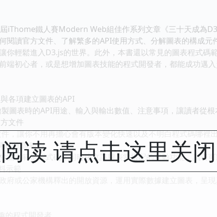
home鐵人賽Modern Web組佳作系列文章《三十天成為D3.j
何閱讀官方文件、了解繁多的API使用方式、分解圖表的構成元
讓你輕鬆進入D3.js的世界。此外，本書還以常見的圖表程式
前端初心者，或是想增加圖表技能的程式開發者，都能成功邁入
與各項建立圖表的API
繪製圖表時的API用途、輸入與輸出數值、注意事項，讓讀者從根
官方文件
文件，讓你不用再擔心會有版本變化快速以及不明白程式碼哪裡
阅读 请点击这里关
果的實際範例
圖表範例程式碼，同時建立該圖表常搭配的互動功能，讀者可
料示範
府或公家機構釋出的開放資源，運用實際數據建立圖表，呈現
的程式開發者。