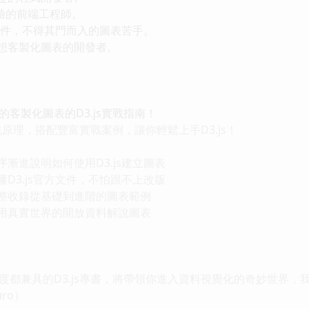
驗的前端工程師。
文件，不得其門而入的圖表苦手。
客製化圖表的開發者。
製化圖表的D3.js實戰指南！
原理，搭配豐富實戰案例，讓你輕鬆上手D3.js！
進說明如何使用D3.js建立圖表
3.js官方文件，不怕跟不上改版
收錄從基礎到進階的圖表範例
真實世界的開放資料解說圖表
具的D3.js專書，將帶領你進入資料視覺化的奇妙世界，我毫不猶豫
ro）