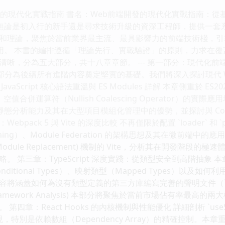
發的現代化實戰指南 書名：Web前端開發的現代化實戰指南：從
者，無論是初入行的新手還是尋求技術升級的資深工程師，提供一
和理論，聚焦於當前業界最主流、最具影響力的前端技術棧，引
 應用。 本書的編排遵循「理論先行、實戰驗證」的原則，力求在
，分為五大部分，共十八章章節。 --- 第一部分：現代化前端的基石與
etup) 本部分為後續所有進階內容奠定堅實的基礎。我們將深入探討
vaScript 核心語法重溫與 ES Modules 詳解 本章側重於 
g）、空值合併運算符（Nullish Coalescing Operator）的實際
ort` 的靜態分析能力及其在大型項目模組化管理中的優勢，並探討與 C
pack 5 與 Vite 的深度比較 不再僅限於配置 `loader` 和 `
Caching）、Module Federation 的架構思想及其在微前
Hot Module Replacement) 機制的 Vite，分析其在開
。 第三章：TypeScript 深度實踐：從類型安全到高階抽
itional Types）、映射類型（Mapped Types）以及如何
將涵蓋如何為沒有類型定義的第三方庫編寫完善的聲明文件（`.d.t
 Framework Analysis) 本部分將聚焦於當前市場佔有率最高的
章：React Hooks 的內核機制與性能優化 詳細剖析 `useState`
底層實現，特別是依賴數組（Dependency Array）的精確控制。本章