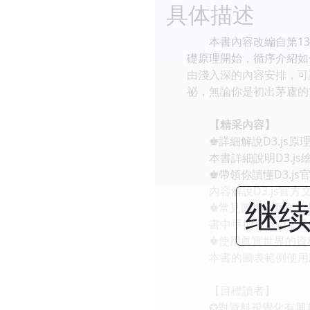
具体描述
本書內容改編自第13屆iT
礎原理開始，循序介紹如
由淺入深的內容安排，可
祕，無論你是初出茅廬的
【精采內容】
♚詳細解說D3.js原理
本書詳細說明D3.js
♚帶領你讀懂D3.js
內容解說D3.js官方
继续
♚常見圖表與互動效
書中手把手示範常見的
♚使用眞實世界的資
本書的圖表範例使用政
【目標讀者】
✪對資料視覺化有興趣