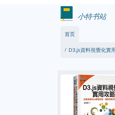
小特书站
首页
D3.js資料視覺化