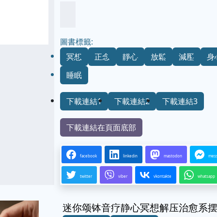
圖書標籤:
冥想
正念
靜心
放鬆
減壓
身
睡眠
下載連結1
下載連結2
下載連結3
下載連結在頁面底部
facebook
linkedin
mastodon
mes
twitter
viber
vkontakte
whatsapp
迷你颂钵音疗静心冥想解压治愈系