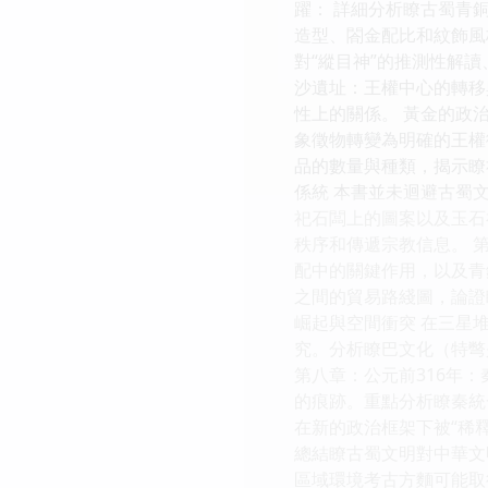
躍： 詳細分析瞭古蜀青
造型、閤金配比和紋飾風
對“縱目神”的推測性解
沙遺址：王權中心的轉移
性上的關係。 黃金的政
象徵物轉變為明確的王權
品的數量與種類，揭示瞭
係統 本書並未迴避古蜀
祀石闆上的圖案以及玉石
秩序和傳遞宗教信息。 
配中的關鍵作用，以及青
之間的貿易路綫圖，論證
崛起與空間衝突 在三星
究。分析瞭巴文化（特彆
第八章：公元前316年
的痕跡。重點分析瞭秦統
在新的政治框架下被“稀釋
總結瞭古蜀文明對中華文
區域環境考古方麵可能取