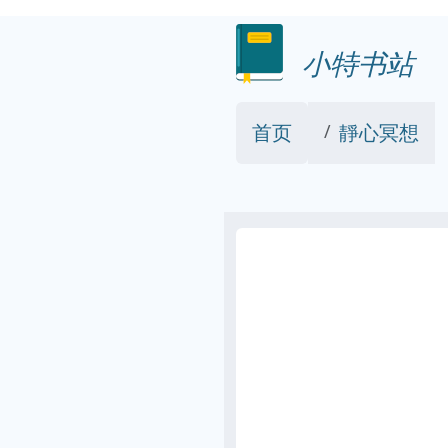
小特书站
首页
靜心冥想