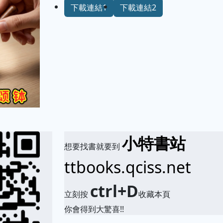
下載連結1
下載連結2
小特書站
想要找書就要到
ttbooks.qciss.net
ctrl+D
立刻按
收藏本頁
你會得到大驚喜!!