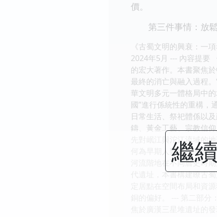
價。
第三件事情：放鬆、
《古蜀文明的興衰：一項考
2024年5月 --- 
的宏大著作。本書聚焦於
最終的消亡與融入過程。
華文明多元一體格局中的
國”進行係統性的重構，
日常生活、祭祀體係以及
鑄、黃金工藝、宗教信仰上
先對岷江與沱江流域的地
繼續
何為早期人類聚落的形成
河流階地在不同曆史時期
代遺址，本書構建瞭古蜀
定居點在空間布局和資源
銅的偏好。 --- 第二
焦於廣漢三星堆遺址的發