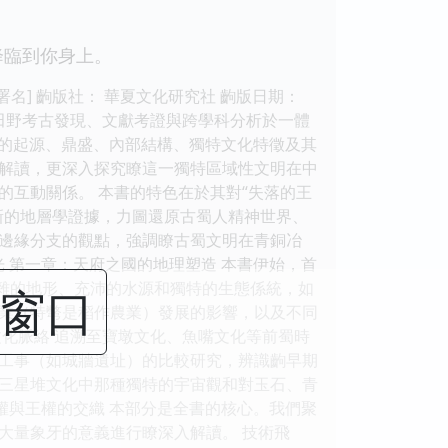
臨到你身上。
名] 齣版社： 華夏文化研究社 齣版日期：
部集田野考古發現、文獻考證與跨學科分析於一體
）的起源、鼎盛、內部結構、獨特文化特徵及其
解讀，更深入探究瞭這一獨特區域性文明在中
互動關係。 本書的特色在於其對“失落的王
新的地層學證據，力圖還原古蜀人精神世界、
邊緣分支的觀點，強調瞭古蜀文明在青銅冶
光 第一章：天府之國的地理塑造 本書伊始，首
復雜的地形、充沛的水源和獨特的生態係統，如
閉窗口
業（特彆是稻作農業）發展的影響，以及不同
化脈絡 追溯至寶墩文化、魚嘴文化等前蜀時
工事（如城牆遺址）的比較研究，辨識齣早期
三星堆文化中那種獨特的宇宙觀和對玉石、青
神權與王權的交織 本部分是全書的核心。我們聚
大量象牙的意義進行瞭深入解讀。 技術飛