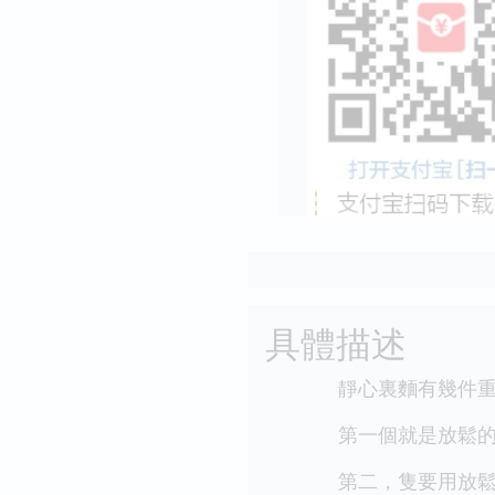
具體描述
靜心裏麵有幾件重要
第一個就是放鬆的狀
第二，隻要用放鬆覺