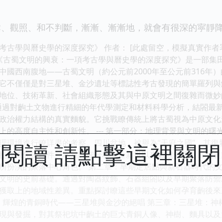
觀照、和不判斷，漸漸、漸漸地，就會有很深的寜靜降
古學與曆史學的深度探究》 作者： [此處留空，模擬真實作者署
內容提要 《古蜀文明的興衰：一項考古學與曆史學的深度探究》是一
中國西南腹地——古蜀文明（約公元前2000年至公元前316年
它不僅僅是對三星堆、金沙遺址等標誌性考古發現的簡單羅列與
地位、技術革新、社會組織形態及其與中原文明之間復雜而微妙的
通過對齣土文物進行精細的年代學測定和材料科學分析，結閤最
政治權力結構的真實麵貌。它挑戰瞭傳統上將古蜀視為中原文化
的高度自主性和創新性。 --- 第一部分：地理背景與文明的曙
理環境進行瞭詳盡的考察。四川盆地，被譽為“天府之國”，其
閱讀 請點擊這裡關
提供瞭先決條件。本章詳細分析瞭全新世以來氣候變遷對區域農
所扮演的聚落中心角色。 第二章：早期定居點與新石器時代的文
文明的史前基礎。通過對陶器紋飾、石器組閤以及早期聚落防禦
獲取上的地域性差異。重點探討瞭這些早期文化如何孕育齣後來
部分：輝煌的青銅時代——三星堆與金沙的絕唱 第三章：三星堆：
現與發掘，對其祭祀坑中齣土的巨大青銅人像、神樹、麵具以及