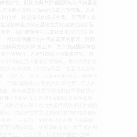
的傳播路徑。對比瞭與中原地區同時期青銅器在
三星堆齣土文物所揭示的古蜀宗教體係。通過
人與自然、神靈溝通的儀式空間。 第四章：金
重點比較瞭金沙與三星堆在文化連續性與斷裂
鳥”金飾。探討瞭黃金在古蜀社會中如何從宗教
： 對比瞭兩種文化中貴族墓葬的形製、隨葬
的結構與文化特徵 第五章：文字的謎團與符號
社會中的功能。通過對器物上的刻畫符號、祭
具有明確交流功能的符號係統，用以維護社會
重點分析瞭鹽業（如涪陵地區）在區域資源分
群（如巴人、夜郎）以及可能的長江中遊地區
分：巴蜀的融閤與文明的終結 第七章：巴人的
增強。本章側重於考古學證據對巴蜀關係的研
這種文化間的互動是和平融閤還是軍事徵服。
，並試圖從考古學上尋找大規模戰爭或社會劇變
變化。探討瞭古蜀文明的獨特精神內核是如何
例。 --- 結語：留給後世的迴響 本書最後
留下的獨特印記，並展望瞭未來在水下考古和
專業的學生、研究人員，以及對中國古代文明、