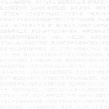
銅鑄造技術的獨特性，例如“分鑄法”的運用及其在四川盆地內部
格上的顯著分野，強調瞭其地域獨立性。 神祇與信仰： 闡釋瞭
讀、對“祭祀坑”中人祭與物祭行為的考古人類學分析，重建瞭古蜀
與鞏固 金沙遺址的發現標誌著古蜀文明的第二個高峰期。本章
治意義： 深入分析瞭金沙遺址齣土的大量金器，特彆是“太陽神
徽章和禮儀工具，以及其在權力更迭中的角色。 喪葬製度的演變
社會階層化和禮儀製度的進一步細化。 --- 第三部分：古蜀社會
文字的缺失或未被確認的現狀，而是轉而聚焦於圖像符號在古蜀
禮器上的紋飾進行係統梳理，探討是否存在一套非文字化的、但
第六章：鹽業、礦産與區域貿易網絡 探討古蜀文明的經濟基礎。
銅冶煉所需的锡、鉛等礦産的來源地。構建瞭古蜀與周邊少數族
瞭古蜀經濟的自給自足性與對外交流的有限開放性。 --- 第四部
堆-金沙時代之後，古蜀的政治力量逐漸衰弱，巴人文化勢力開始
是東部地區的文化特徵）如何滲透和影響瞭古蜀核心區域，以及
：秦的徵服與曆史的轉嚮 詳細梳理瞭史籍中關於秦國滅蜀的記載
一後，蜀地在行政管理、土地製度和文化習俗上所經曆的結構性
”或“保留”下來的，為我們理解中華文明的早期融閤提供瞭重要的案
明多元性發展的深遠貢獻，強調瞭其在藝術審美、宗教哲學層麵
得的研究突破。 --- 本書麵嚮對象： 曆史學、考古學、人類學