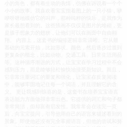
小的角色，都有着生动的表情，仿佛在诉说着一个个
小小的故事。我喜欢看宝宝指着图上的一只小猫，咿
咿呀呀地模仿它的叫声，那种纯粹的快乐，是我作为
家长最想看到的。这些插画不仅仅是图片的堆砌，更
是孩子想象力的翅膀，让他们可以在画面中自由翱
翔。 内容上，这套书的编排逻辑非常清晰。它从最
基础的元素开始，比如形状、颜色，然后逐步过渡到
更复杂的概念，比如动物、交通工具、日常生活用品
等。这种循序渐进的方式，让宝宝在学习过程中不会
感到压力，而是能够轻松愉快地接受新知识。而且，
它非常注重词汇的重复和强化，让宝宝在反复阅读
中，能够牢固地记住每一个词语，并且理解它的含
义。 更让我感到惊喜的是，这套书在培养宝宝语言
表达能力方面做得非常出色。它提供的词汇和句子都
非常简洁，但却富有启发性。我常常会在读完一页
后，向宝宝提问，引导他用自己的语言来描述看到的
景象。即使他还没有完全掌握语言，但他的尝试和努