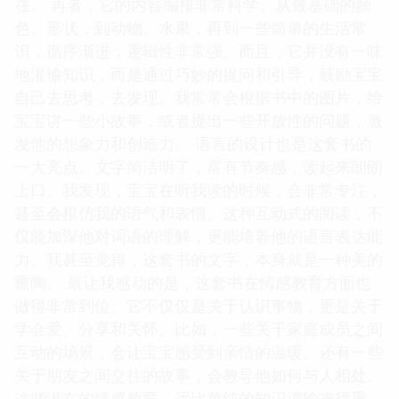
在。 再者，它的内容编排非常科学。从最基础的颜
色、形状，到动物、水果，再到一些简单的生活常
识，循序渐进，逻辑性非常强。而且，它并没有一味
地灌输知识，而是通过巧妙的提问和引导，鼓励宝宝
自己去思考，去发现。我常常会根据书中的图片，给
宝宝讲一些小故事，或者提出一些开放性的问题，激
发他的想象力和创造力。 语言的设计也是这套书的
一大亮点。文字简洁明了，富有节奏感，读起来朗朗
上口。我发现，宝宝在听我读的时候，会非常专注，
甚至会模仿我的语气和表情。这种互动式的阅读，不
仅能加深他对词语的理解，更能培养他的语言表达能
力。我甚至觉得，这套书的文字，本身就是一种美的
熏陶。 最让我感动的是，这套书在情感教育方面也
做得非常到位。它不仅仅是关于认识事物，更是关于
学会爱、分享和关怀。比如，一些关于家庭成员之间
互动的场景，会让宝宝感受到亲情的温暖。还有一些
关于朋友之间交往的故事，会教导他如何与人相处。
这些潜在的情感教育，远比单纯的知识灌输来得重