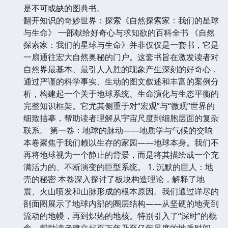
是不可或缺的图典书。
翻开知识的奇妙世界：探索《自然探索家：我们的星球
与生命》 一部献给好奇心与求知欲的百科全书 《自然
探索家：我们的星球与生命》并非仅仅是一套书，它是
一扇通往宏大自然奥秘的门户。这套书旨在激发读者对
自然界最基本、最引人入胜的现象产生深刻的好奇心，
通过严谨的科学事实、生动的图文叙述和丰富的案例分
析，构建起一个关于地球系统、生命演化与生态平衡的
完整知识框架。它尤其侧重于对“宏观”与“微观”世界的
细致描摹，帮助读者理解从宇宙尺度到细胞层面的复杂
联系。 第一卷：地球的脉动——地质学与气候的交响
本卷聚焦于我们赖以生存的家园——地球本身。我们不
再将地球视为一个静止的背景，而是将其描绘成一个充
满活力的、不断演变的巨型系统。 1. 沉默的巨人：地
壳的秘密 本卷深入探讨了板块构造理论，解释了地
震、火山喷发和山脉形成的根本原因。我们通过详尽的
剖面图展示了地球内部的圈层结构——从坚硬的地壳到
流动的地幔，再到炽热的地核。特别引入了“深时”的概
念，帮助读者建立起百万年乃至亿年尺度的地质时间