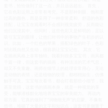
套书，恰恰做到了这一点，并且远远超出。 首先，
它在色彩运用上非常有考究。不是那种刺眼、饱和度
过高的颜色，而是采用了一种非常柔和、舒适的色彩
搭配，让宝宝在观看时不会感到视觉疲劳，反而能让
他们沉浸其中。但同时，这些色彩又是鲜明的，足以
吸引宝宝的眼球，让他们对书中的事物产生初步的认
识。比如，一个红色的苹果，搭配绿色的叶子，色彩
对比既自然又生动，很容易让宝宝记住。 其次，它
在插画风格上非常独特。我看到很多宝宝书，画风都
千篇一律，但这套书的插画，有种淡淡的艺术气息，
却又不失童趣。画师在细节上的处理非常用心，无论
是动物的表情，还是植物的纹理，都栩栩如生，仿佛
触手可及。宝宝每次看书，都会盯着那些小细节，我
甚至觉得，这套书的插画本身，就是一种视觉的享
受，能够潜移默化地培养宝宝的审美能力。 再说内
容方面，它真的做到了“润物细无声”的启蒙。不像有
些书，堆砌了大量的文字和知识点，这套书更侧重于