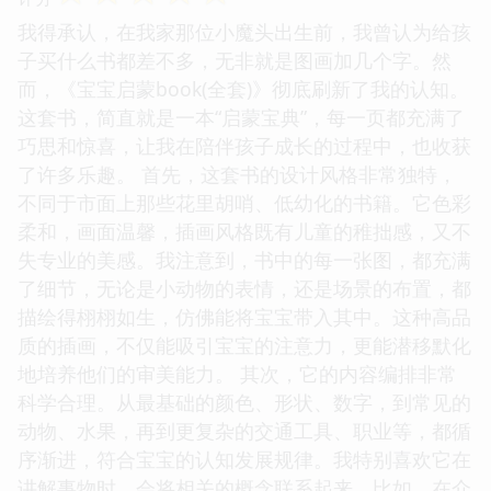
我得承认，在我家那位小魔头出生前，我曾认为给孩
子买什么书都差不多，无非就是图画加几个字。然
而，《宝宝启蒙book(全套)》彻底刷新了我的认知。
这套书，简直就是一本“启蒙宝典”，每一页都充满了
巧思和惊喜，让我在陪伴孩子成长的过程中，也收获
了许多乐趣。 首先，这套书的设计风格非常独特，
不同于市面上那些花里胡哨、低幼化的书籍。它色彩
柔和，画面温馨，插画风格既有儿童的稚拙感，又不
失专业的美感。我注意到，书中的每一张图，都充满
了细节，无论是小动物的表情，还是场景的布置，都
描绘得栩栩如生，仿佛能将宝宝带入其中。这种高品
质的插画，不仅能吸引宝宝的注意力，更能潜移默化
地培养他们的审美能力。 其次，它的内容编排非常
科学合理。从最基础的颜色、形状、数字，到常见的
动物、水果，再到更复杂的交通工具、职业等，都循
序渐进，符合宝宝的认知发展规律。我特别喜欢它在
讲解事物时，会将相关的概念联系起来，比如，在介