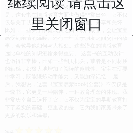
继续阅读 请点击这
这让我看到了他学习的积极性。 让我特别惊喜的
是，这套书在情感教育方面也做得非常出色。它不仅
里关闭窗口
仅是关于认识事物，更是关于学会爱、分享和关怀。
比如，一些关于家庭成员之间互动的场景，会让宝宝
感受到亲情的温暖。还有一些关于朋友之间交往的故
事，会教导他如何与人相处。这些潜在的情感教育，
远比单纯的知识灌输来得重要。 这套书的互动设计
也做得非常棒，比如一些翻页机关，或者是不同材质
的触感，都极大地增加了阅读的趣味性。宝宝在玩耍
中学习，既能锻炼动手能力，又能加深记忆。 最
后，我想说，这套《宝宝启蒙book(全套)》不仅仅是
一套书，它更是一种陪伴，一种教育理念的体现。我
非常庆幸自己选择了它，它不仅为宝宝的早期教育打
下了坚实的基础，更重要的是，它为我们家庭带来了
更多的欢乐和温馨。
☆
☆
☆
☆
☆
评分