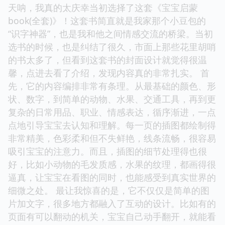
天呐，我真的太庆幸当初选择了这套《宝宝启蒙
book(全套)》！这套书简直就是我家那个小豆包的
“识字神器”，也是我和他之间情感交流的桥梁。当初
选书的时候，也是纠结了很久，市面上那些花里胡哨
的书太多了，但看到这套书的封面设计就觉得很温
馨，点进去看了介绍，发现内容真的非常扎实。 首
先，它的内容编排非常有条理。从最基础的颜色、形
状、数字，到简单的动物、水果、交通工具，再到更
复杂的日常用品、职业、情感表达，循序渐进，一点
点地引导宝宝去认知和理解。每一页的插图都绘制得
非常精美，色彩柔和但不失鲜艳，线条流畅，很容易
吸引宝宝的注意力。而且，插图的细节处理得也很
好，比如小动物的毛发质感，水果的纹理，都画得很
逼真，让宝宝在看图的同时，也能感受到真实世界的
细微之处。 最让我惊喜的是，它不仅仅是简单的图
片加文字，很多地方都融入了互动的设计。比如有的
页面有可以翻动的机关，宝宝自己动手翻开，就能看