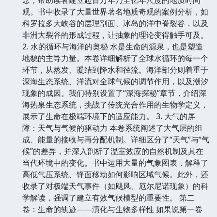
观。书中收录了大量世界著名地质奇观的案例分析，如
科罗拉多大峡谷的层理剖面、冰岛的洋中脊裂谷，以及
非洲大裂谷的形成过程，让抽象的理论变得触手可及。
2. 水的循环与海洋的奥秘 水是生命的源泉，也是塑造
地貌的主导力量。本卷详细解析了全球水循环的每一个
环节，从蒸发、凝结到降水和径流。海洋部分则着重于
深海生态系统、洋流对全球气候的调节作用，以及潮汐
现象的成因。我们特别设置了“深海探秘”章节，介绍深
海热泉生态系统，挑战了传统光合作用的生物学定义，
展示了生命在极端环境下的适应能力。 3. 大气的屏
障：天气与气候的驱动力 本卷系统阐述了大气层的组
成、能量的接收与再分配机制。详细区分了“天气”与“气
候”的差异，并深入剖析了温室效应的自然机制及其在
当代环境中的变化。书中运用大量的气象图表，解释了
高低气压系统、锋面移动如何影响区域气候。此外，还
收录了对极端天气事件（如飓风、厄尔尼诺现象）的科
学解读，强调了建立有效气候模型的重要性。 第二
卷：生命的轨迹——演化与生物多样性 如果说第一卷