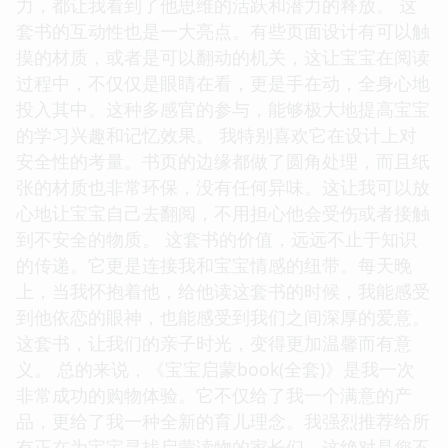
力，都让我看到了他思维的活跃和潜力的释放。 这
套书的互动性也是一大亮点。有些页面设计有可以触
摸的材质，或者是可以翻动的机关，这让宝宝在阅读
过程中，不仅仅是眼睛在看，更是手在动，全身心地
投入其中。这种多感官的参与，能够极大地提高宝宝
的学习兴趣和记忆效果。 我特别喜欢它在设计上对
安全性的考量。书页的边缘都做了圆角处理，而且纸
张的材质也非常环保，没有任何异味。这让我可以放
心地让宝宝自己去翻阅，不用担心他会受伤或者接触
到不安全的物质。 这套书的价值，远远不止于知识
的传递。它更是连接我和宝宝情感的纽带。每天晚
上，当我怀抱着他，给他读这套书的时候，我能感受
到他依恋的眼神，也能感受到我们之间深厚的爱意。
这套书，让我们的亲子时光，变得更加温馨而有意
义。 总的来说，《宝宝启蒙book(全套)》是我一次
非常成功的购物体验。它不仅给了我一个满意的产
品，更给了我一种全新的育儿理念。我强烈推荐给所
有正在为宝宝寻找启蒙读物的家长们，这绝对是您不