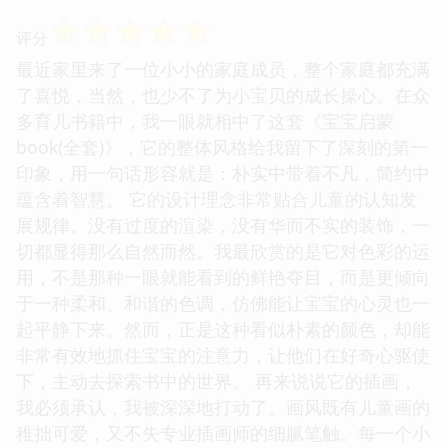
☆
☆
☆
☆
☆
评分
最近家里来了一位小小的家庭成员，整个家庭都充满
了喜悦，当然，也少不了为小宝贝的成长操心。在众
多育儿书籍中，我一眼就相中了这套《宝宝启蒙
book(全套)》，它的整体风格给我留下了深刻的第一
印象，用一句话形容就是：朴实中带着不凡，简约中
蕴含着智慧。 它的设计理念非常贴合儿童的认知发
展规律。没有过度的渲染，没有华而不实的装饰，一
切都显得那么自然而然。我最欣赏的是它对色彩的运
用，不是那种一眼就能看到的鲜艳夺目，而是更倾向
于一种柔和、和谐的色调，仿佛能让宝宝的心灵也一
起平静下来。然而，正是这种看似朴素的颜色，却能
非常有效地抓住宝宝的注意力，让他们在好奇心驱使
下，主动去探索书中的世界。 再来说说它的插画，
我必须承认，我被深深地打动了。画风既有儿童画的
稚拙可爱，又不失专业插画师的细腻笔触。每一个小