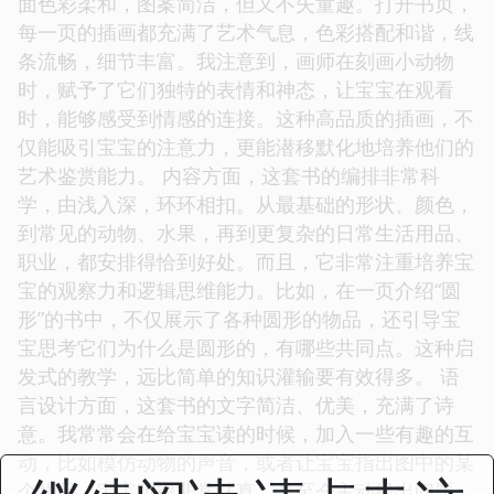
面色彩柔和，图案简洁，但又不失童趣。打开书页，
每一页的插画都充满了艺术气息，色彩搭配和谐，线
条流畅，细节丰富。我注意到，画师在刻画小动物
时，赋予了它们独特的表情和神态，让宝宝在观看
时，能够感受到情感的连接。这种高品质的插画，不
仅能吸引宝宝的注意力，更能潜移默化地培养他们的
艺术鉴赏能力。 内容方面，这套书的编排非常科
学，由浅入深，环环相扣。从最基础的形状、颜色，
到常见的动物、水果，再到更复杂的日常生活用品、
职业，都安排得恰到好处。而且，它非常注重培养宝
宝的观察力和逻辑思维能力。比如，在一页介绍“圆
形”的书中，不仅展示了各种圆形的物品，还引导宝
宝思考它们为什么是圆形的，有哪些共同点。这种启
发式的教学，远比简单的知识灌输要有效得多。 语
言设计方面，这套书的文字简洁、优美，充满了诗
意。我常常会在给宝宝读的时候，加入一些有趣的互
动，比如模仿动物的声音，或者让宝宝指出图中的某
个物品。宝宝听得非常认真，甚至会主动提出问题，