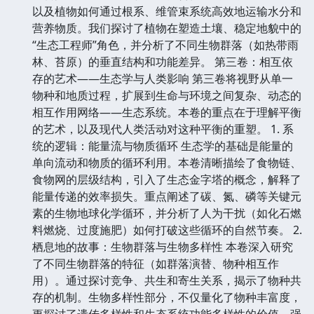
以及植物如何通过根系、维管束系统高效地运输水分和
营养物质。我们探讨了植物在塑造土壤、稳定地貌中的
“生态工程师”角色，并分析了不同生物群落（如热带雨
林、苔原）的垂直结构和功能差异。 第三卷：相互依
存的艺术——生态学与人类影响 第三卷将视野从单一
物种和地质过程，扩展到生命与环境之间复杂、动态的
相互作用网络——生态系统。本卷的重点在于理解平衡
的艺术，以及现代人类活动对这种平衡的重塑。 1. 系
统的逻辑：能量流与物质循环 生态学的基础是能量的
单向流动和物质的循环利用。本卷清晰描绘了食物链、
食物网的层级结构，引入了生态金字塔的概念，解释了
能量传递的效率损失。重点阐述了碳、氮、磷等关键元
素的生物地球化学循环，并分析了人为干扰（如化石燃
料燃烧、过度施肥）如何打破这些循环的自然节奏。 2.
栖息地的故事：生物群落与生物多样性 本卷深入研究
了不同生物群落的特征（如群落演替、物种相互作
用）。通过探讨竞争、共生和寄生关系，揭示了物种共
存的机制。生物多样性部分，不仅量化了物种丰富度，
更探讨了遗传多样性和生态系统功能多样性的价值，强