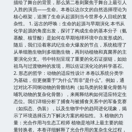
描绘了舞台的背景，那么第二卷则聚焦于舞台上最引人
入胜的演员——生命。本卷以达尔文的自然选择理论为
核心框架，追溯了生命从起源到当今世界令人目眩的复
杂性。 1. 远古的呼唤：生命的起源与早期演化 本书从
化学起源的角度出发，探讨了构成生命的基本分子（氨
基酸、核苷酸）是如何在早期地球环境中自发形成的。
随后，我们沿着寒武纪生命大爆发的节点，系统梳理了
从单细胞生物到多细胞生物，再到动植物和真菌界的主
要演化分支。书中特别呈现了重要的化石证据链，如始
祖鸟与过渡物种的发现，用以佐证演化论的科学基石。
2. 形态的哲学：动物的适应性设计 本卷以系统分类学
为基础，但更侧重于“为什么”而非“是什么”。例如，通
过对比不同纲动物的骨骼结构（如鸟类的轻量化骨骼与
哺乳动物的复杂化骨骼），来阐释结构如何适应特定生
态位。我们详细分析了捕食与被捕食关系中的军备竞赛
（如拟态、伪装），以及生物学中的趋同进化现象，揭
示了环境选择压力下解决方案的相似性。 3. 植物的力
量：光合作用与生态工程师 植物是地球上最主要的能
量转换者。本卷详细解释了光合作用的复杂生化过程，