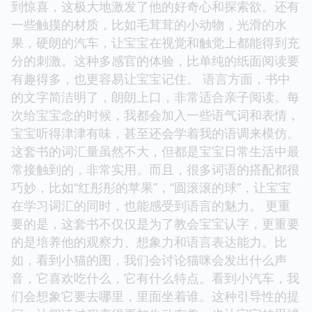
到惊喜，这极大地激发了他的好奇心和探索欲。还有
一些触摸的材质，比如毛茸茸的小动物，光滑的水
果，硬朗的汽车，让宝宝在视觉和触觉上都能得到充
分的刺激。这种多感官的体验，比单纯的纸面阅读要
有趣得多，也更容易让宝宝记住。 语言方面，书中
的文字简洁明了，朗朗上口，非常适合亲子阅读。每
次给宝宝念的时候，我都会加入一些语气词和表情，
宝宝听得津津有味，甚至还会学着我的语调来模仿。
这套书的词汇量虽然不大，但都是宝宝日常生活中最
常接触到的，非常实用。而且，很多词语的搭配都很
巧妙，比如“红彤彤的苹果”，“圆滚滚的球”，让宝宝
在学习词汇的同时，也能感受到语言的魅力。 更重
要的是，这套书不仅仅是为了教会宝宝认字，更重要
的是培养他的观察力、想象力和语言表达能力。比
如，看到小猫的图，我们会讨论猫咪会发出什么声
音，它喜欢吃什么，它有什么特点。看到小汽车，我
们会想象它要去哪里，里面坐着谁。这种引导性的提