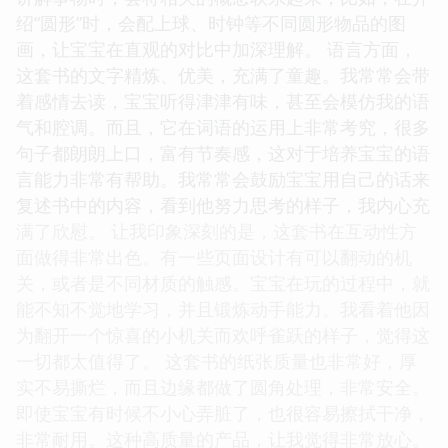
绍“圆形”时，会配上球、时钟等不同圆形物品的图
画，让宝宝在直观的对比中加深理解。 语言方面，
这套书的文字精炼、优美，充满了童趣。我常常会带
着感情去读，宝宝听得津津有味，甚至会模仿我的语
气和腔调。而且，它在词语的运用上非常考究，很多
句子都朗朗上口，富有节奏感，这对于培养宝宝的语
言能力非常有帮助。我常常会鼓励宝宝用自己的话来
复述书中的内容，看到他努力思考的样子，我内心充
满了欣慰。 让我印象深刻的是，这套书在互动性方
面做得非常出色。有一些页面设计有可以翻动的机
关，或者是不同材质的触感。宝宝在玩的过程中，就
能不知不觉地学习，并且锻炼动手能力。我看着他因
为翻开一个惊喜的小机关而欢呼雀跃的样子，觉得这
一切都太值得了。 这套书的纸张质量也非常好，厚
实不易撕烂，而且边缘都做了圆角处理，非常安全。
即使宝宝有时候不小心弄脏了，也很容易擦拭干净，
非常耐用。这种高质量的产品，让我觉得非常放心。