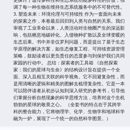
调了每一种生物在维持生态系统服务中的不可替代性。
3. 塑造未来：环境伦理与可持续性 作为一套面向未来
的探索之作，本卷最后回归到人类与自然的关系。我们
审视了工业革命以来，人类活动对生物圈产生的深远影
响，包括栖息地破碎化、入侵物种扩散以及全球变暖的
生态后果。书中并非仅罗列问题，而是提出了基于生态
学原理的解决方案，如生态修复工程、可持续资源管理
策略，鼓励读者以更负责任的态度参与到保护我们共同
家园的行动中。 总结：探索者的工具箱 《自然探索
家：我们的星球与生命》的结构设计旨在提供一个全
面、深入且相互关联的科学视角。它不回避复杂性，而
是用清晰的逻辑和精美的图解去梳理复杂性。它是一本
可以陪伴读者从初步认知到深入研究的参考书，引导他
们掌握分析自然现象的科学思维方法，培养对这个生机
勃勃的星球的敬畏之心。 （全套书的特点在于其跨学
科的整合能力，它将物理学、化学、生物学和地球科学
融为一炉，展现了一个统一的自然科学图景。）