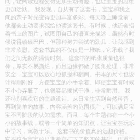
问，让阅读过程变得更加生动有趣，也让宝宝的思维
更加活跃。 我发现，自从有了这套书，宝宝和我之
间的亲子时光变得更加丰富多彩。每天晚上睡觉前，
他都会主动要求我给他读这套书。有时候，他还会指
着书上的图片，试图用自己的语言来描述，虽然有时
候说得磕磕巴巴，但那种努力尝试的劲儿，让我感到
非常欣慰。这套书真的不仅仅是一堆纸，它承载了我
们之间无数的温情时刻。 这套书的纸张质量也很
棒，厚实不易撕烂，而且边缘都做了圆角处理，非常
安全，宝宝可以放心地抓握和翻阅。书本的尺寸也设
计得刚刚好，方便宝宝的小手拿着。即使宝宝有时候
不小心弄脏了，也很容易擦拭干净，非常耐用。 我
还特别喜欢它的主题设计。从日常生活到自然科普，
再到简单的故事，内容涵盖的范围很广，可以满足宝
宝不同阶段的认知需求。而且，每个主题都有一个小
小的故事线，或者一个简单的知识点，让宝宝在玩乐
中学习，寓教于乐。 这套书的价值真的远超价格。
它不仅为宝宝的早期教育打下了坚实的基础，更重要