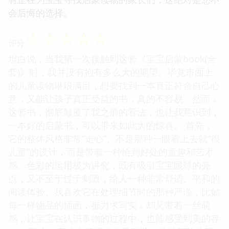
会后悔的选择。
☆
☆
☆
☆
☆
评分
坦白说，当我第一次接触到这套《宝宝启蒙book(全
套)》时，我并没有抱有多么大的期望。毕竟市面上
的儿童读物琳琅满目，想要找到一本真正符合自己心
意，又能让孩子真正受益的书，真的不容易。然而，
这套书，彻底颠覆了我之前的看法，也让我意识到，
一本好的启蒙书，可以带来如此大的惊喜。 首先，
它的整体风格非常“走心”。不是那种一眼看上去就“很
儿童”的设计，而是带着一种恰到好处的童趣和艺术
感。色彩的运用极为讲究，既有吸引宝宝眼球的亮
点，又不至于过于刺激，给人一种非常舒适、平和的
阅读体验。我喜欢它在处理细节时的那种严谨，比如
每一样物品的插画，都力求写实，却又带着一丝萌
感，让宝宝在认识事物的过程中，也能感受到美的存