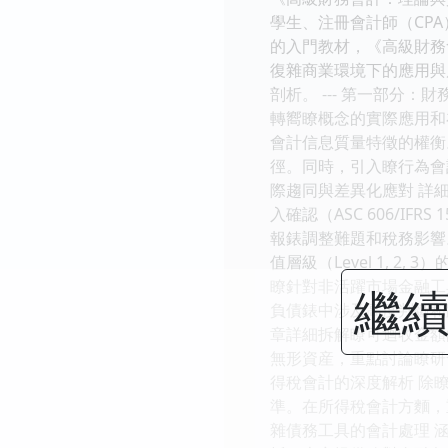
學生、注冊會計師（CP
的入門教材，《高級財務
復雜商業環境下的應用與
剖析。 --- 第一部分：
轉嚮瞭概念的實際應用和
會計信息質量特徵的權衡
徑。同時，引入瞭行為會
際趨同與差異化應對 詳細
入確認（ASC 606/I
報錶調整難題和稅務影響
值層級（Level 1, 
瞭針對非活躍市場金融工具的
繼續
負債錶中涉及高度判斷和
章詳細拆解瞭可迴收金額
無形資産，重點討論瞭研
得稅會計的深度解析 除
準。在所得稅會計方麵，
雜債務工具的會計處理 