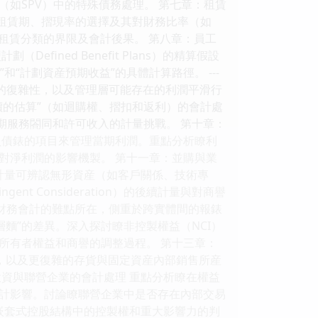
如SPV）中的特殊債務處理。 第七章：租賃
租人對租賃期、摺現率的選擇及其對財務比率（如
營租賃分類的界限及會計後果。 第八章：員工
ined Benefit Plans）的精算假設
“計劃資産預期收益”的具體計算路徑。 ---
過程中的復雜性，以及管理層可能存在的利潤平滑行
可變對價的估算”（如迴購權、摺扣和返利）的會計處
期服務閤同和許可收入的計量挑戰。 第十章：
負債錶的項目來管理當期利潤。重點分析瞭利
對淨利潤的影響機製。 第十一章：並購與業
識彆和計量可辨認無形資産（如客戶關係、技術專
gent Consideration）的後續計量與對商譽
分是高級財務會計的難點所在，側重於跨實體間的報錶
層麵”的差異。深入探討瞭非控製權益（NCI）
所有者權益和商譽的調整過程。 第十三章：
，以及更復雜的存貨與固定資産內部銷售所産
資與聯營企業的會計處理 重點分析瞭在權益
計影響。討論瞭聯營企業中是否存在內部交易
嵌套式控股結構中的控製權和重大影響力的判