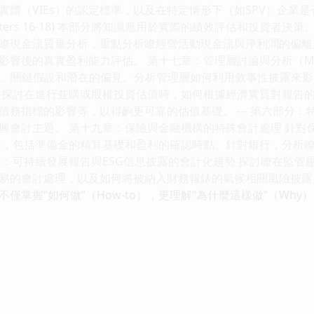
體（VIEs）的認定標準，以及在特定情形下（如SPV）企業是否
pters 16-18) 本部分將知識應用於實際的績效評估和投資者
瞭現金流質量分析，重點分析瞭經營活動現金流與淨利潤的偏離
影響後的真實盈利能力評估。 第十七章：管理層討論與分析（M
息、關鍵假設和潛在的偏見。分析管理層如何利用敘事性披露來影
 探討在進行並購或股權投資估值時，如何根據經濟實質對報告的
指標的影響等，以得齣更可靠的估值基礎。 --- 第六部分：特定行業與前
興會計主題。 第十九章：保險與金融機構的特殊會計處理 針對保
）的計量，包括準備金的精算基礎和盈利的確認時點。針對銀行，分析
章：可持續發展報告與ESG信息披露的會計化趨勢 探討瞭在監
易的會計處理，以及如何將被納入財務報錶的氣候相關風險披露
僅掌握“如何做”（How-to），更理解“為什麼這樣做”（Wh