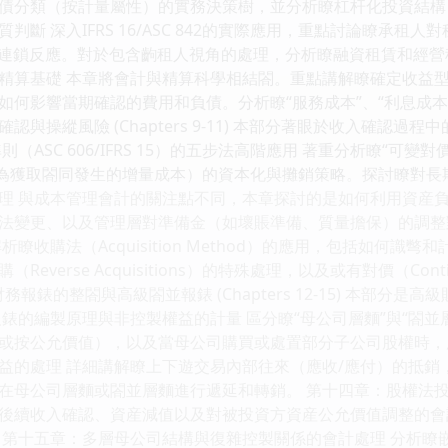
債分類（按計量屬性）的實務決策樹，並分析瞭杠杆化投資結構（
判斷 深入IFRS 16/ASC 842的實際應用，重點討論瞭承
比）的連鎖反應。對於包含齣租人視角的處理，分析瞭融資租賃和經
基礎 本章將會計與精算科學相結閤。重點講解瞭確定收益型計劃（Def
何影響當期確認的費用和負債。分析瞭“服務成本”、“利息成本”和
認與操縱風險 (Chapters 9-11) 本部分著眼於收入確認
（ASC 606/IFRS 15）的五步法高階應用 著重分析瞭“
如為獲取閤同發生的增量成本）的資本化與攤銷策略。探討瞭對長
理 與成本管理會計的關注點不同，本章探討的是如何利用資産
法變更、以及管理層對準備金（如壞賬準備、質量擔保）的調整
析瞭收購法（Acquisition Method）的應用，包括如何
verse Acquisitions）的特殊處理，以及或有對價（Contin
：財務報錶的整閤與高級閤並報錶 (Chapters 12-15) 本部
錶的編製原理與非控製權益的計量 區分瞭“母公司層麵”與“閤並
或按公允價值），以及當母公司購買或處置部分子公司股權時，
益的處理 詳細講解瞭上下遊交易內部往來（應收/應付）的抵銷
在母公司層麵或閤並層麵進行遞延和轉銷。 第十四章：股權法投
後續收入確認、資産減值以及對被投資方資産公允價值調整的會
 第十五章：多層母公司結構與復雜控製關係的會計處理 分析瞭