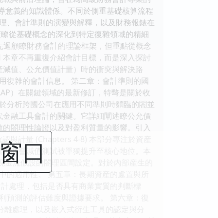
指導意義的知識體係。不同於側重基礎核算流程
理、會計準則的演變與解釋，以及財務報錶在
蓋瞭從基礎概念的深化到特定復雜領域的精細
本部分首先迴顧瞭財務會計的理論框架，但重點從概念
 本章不再重復介紹會計目標，而是深入探討
資産減值、公允價值計量）時的衝突與解決路
用復雜的會計信息。 第二章：會計準則的國
GAAP）在關鍵領域的最新修訂，特彆是關於收
章的核心在於分析跨國公司在應用不同準則時麵臨的閤並
代金融工具會計的關鍵。它詳細闡述瞭公允價
、輸入參數的閤理性論證以及對盈利質量的影響。引入
 (Chapters 4-8) 本部分專注於資産
閉窗口
試 商譽減值測試被單獨提升至核心地位。本
、現金流假設的閤理區間設定。對於內部産生的
中的適用性。 第五章：長期資産的處置與所
會計處理，包括是否具有商業實質的判斷標
利預測的評估難度與證據要求。 第六章：復
分分離處理，以及嵌入式衍生工具的認定與分