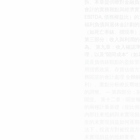
拆。本章提供瞭對金融負
會計的實務難點與經濟實質
EBITDA, 債務權益
福利負債與退休金計劃的精算
（如死亡率錶、摺現率）如
第三部分：收入與利潤的確
為。 第九章：收入確認準則
理，以及“閤同成本”（
資産負債錶觀點的盈餘管
用摺舊政策、存貨估值方
務閤並的會計處理 全麵解
利）。重點分析瞭反嚮收購（Re
的調整。 --- 第四部分
閤並。 第十二章：閤並報
的兩種計量基礎（按比例
內部往來抵銷與未實現損
生的未實現損益如何逐期
法下，投資方對被投資方
未實現損益的抵銷要求。