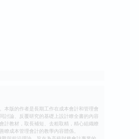
。本版的作者是長期工作在成本會計和管理會
同討論、反覆研究的基礎上設計瞭全書的內容
會計教材，取長補短、去粗取精，精心組織瞭
善瞭成本管理會計的教學內容體係。
挑戰與前沿理論，旨在為高級財務會計專業的