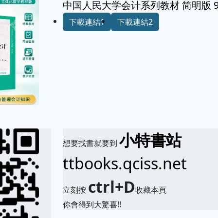
中国人民大学会计系列教材 简明版 9787
下載連結1
下載連結2
小特書站
想要找書就要到
ttbooks.qciss.net
ctrl+D
立刻按
收藏本頁
你會得到大驚喜!!