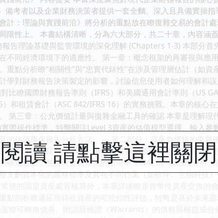
A）備考者以及企業財務決策者提供一套全麵、深入且具備實操
會計：理論與實踐前沿》將分析的重點放在瞭復雜交易的會計處
局限性上。 本書結構清晰，分為六大部分，共二十章，內容涵
財務報告理論基礎與監管環境的深化理解 (Chapters 1-3) 
在不同經濟環境下的適應性。 第一章：概念框架的再審視與應用
。重點分析瞭“相關性”與“忠實代錶性”在涉及管理層估計（如
計學對財務報告決策製定的影響，討論信息使用者如何理解和誤
對比瞭國際財務報告準則（IFRS）和美國通用會計準則（US 
FRS 15）和租賃會計（ASC 842/IFRS 16）的實務挑戰。本
。 第三章：公允價值計量與復雜金融工具的確認 本章是理解現
2, 3）的實際操作標準，特彆關注Level 3資産的估值模型選擇
估值專傢報告分析方法。 --- 第二部分：資産負債錶的復雜確認與計量
閱讀 請點擊這裡關
跨期處理的項目。 第四章：無形資産與商譽的後續計量與減值測
的確定過程，包括現金流預測的摺現率（WACC）敏感性分析
發支齣資本化的嚴格標準及其在不同行業（如軟件、生物科技）
瞭常規的固定資産處置核算外，本章詳述瞭非貨幣性資産交換的
重點剖析瞭遞延所得稅資産的可抵扣性評估，特彆是基於未來盈
涵蓋瞭可轉換債券、附認股權證（Warrants）的債務與權益成