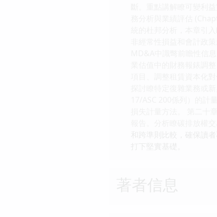
斷。重點講解瞭可變利益實
務分析與業績評估 (Cha
統的杜邦分析，本章引入
非經常性損益和會計政策
MD&A中識彆前瞻性信
業估值中的財務報錶調整
項目、調整租賃資本化對債務
探討瞭特定復雜業務或新
17/ASC 200係列
損失計量方法。 第二十
報告。分析瞭碳排放權交
和跨準則比較，確保讀者不
打下堅實基礎。
著者信息