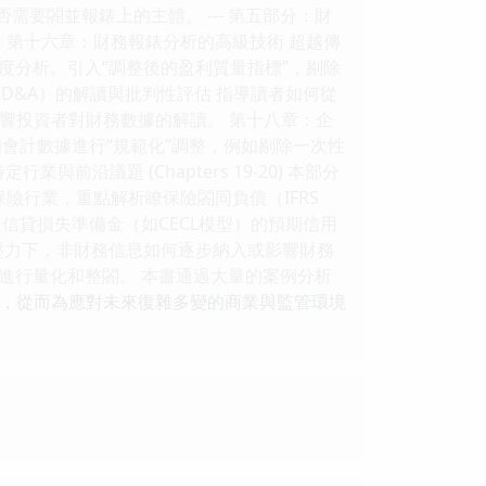
需要閤並報錶上的主體。 --- 第五部分：財
決策。 第十六章：財務報錶分析的高級技術 超越傳
度分析。引入“調整後的盈利質量指標”，剔除
D&A）的解讀與批判性評估 指導讀者如何從
響投資者對財務數據的解讀。 第十八章：企
會計數據進行“規範化”調整，例如剔除一次性
沿議題 (Chapters 19-20) 本部分
險行業，重點解析瞭保險閤同負債（IFRS
瞭信貸損失準備金（如CECL模型）的預期信用
管壓力下，非財務信息如何逐步納入或影響財務
進行量化和整閤。 本書通過大量的案例分析
y），從而為應對未來復雜多變的商業與監管環境