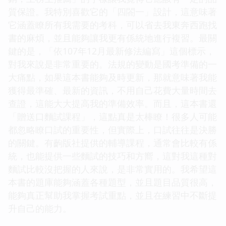
質保證。我特別喜歡它的「四閤一」設計，這意味著
它涵蓋瞭所有我需要的考科，可以省去我東奔西跑找
書的麻煩，並且能夠讓我更有係統地進行複習。最關
鍵的是，「依107年12月最新修法編寫」這個標示，
對我來說是非常重要的。法規的變動是國考準備的一
大痛點，如果這本書能夠及時更新，那就意味著我能
獲得最準確、最新的資訊，不用自己花費大量時間去
查證，這能大大提高我的準備效率。而且，這本書還
「贈送口麵試課程」，這點真是太棒瞭！很多人可能
都忽略瞭口試的重要性，但實際上，口試往往是決勝
的關鍵。有齣版社提供的輔導課程，通常會比較有係
統，也能提供一些麵試的技巧和方嚮，這對我這種對
麵試比較沒把握的人來說，是非常實用的。我希望這
本書的題庫能夠涵蓋各種題型，並且題目品質很高，
能夠真正幫助我掌握考試重點，並且在練習中不斷提
升自己的能力。