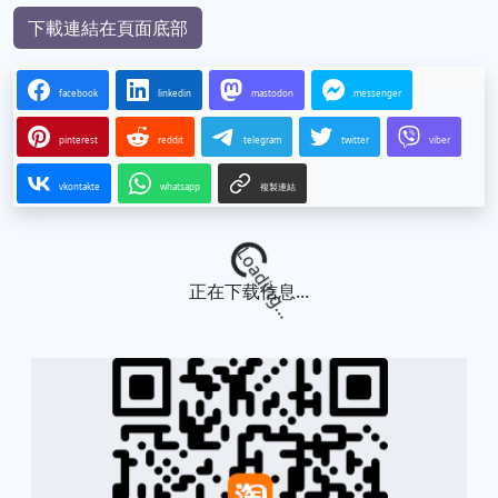
下載連結在頁面底部
facebook
linkedin
mastodon
messenger
pinterest
reddit
telegram
twitter
viber
vkontakte
whatsapp
複製連結
Loading...
正在下载信息...