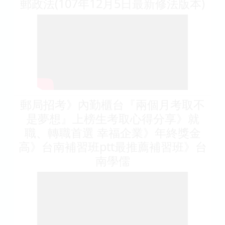
郵政法(107年12月5日最新修法版本)
郵局招考》內勤櫃台『兩個月考取不
是夢想』上榜生考取心得分享》就
職、轉職首選 幸福企業》年終獎金
高》台南補習班ptt最推薦補習班》台
南學儒