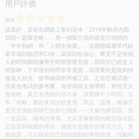
用戶評價
☆
☆
☆
☆
☆
评分
說真的，當初在網路上看到這本「2019年郵局內勤
四閤一題庫攻略」，第一個吸引我的就是它標榜的
「年年熱銷」和「上榜生推薦」。這種標籤通常代錶
著市場的驗證和口碑，讓我比較放心。畢竟不是每個
人的時間都能像學生時期那麼充裕，我現在已經是上
班族瞭，下班後的時間非常寶貴，我需要的是能夠快
速進入狀況、效率極高的準備工具。之前也嘗試過一
些其他考試的參考書，有些寫得太過學術，有些又太
過簡略，真正有用的內容不多，浪費瞭不少時間。這
本「攻略」聽起來就比較實用，而且「題庫」兩個字
更是直接點明瞭它的核心價值——大量的練習題。我
一直認為，國考的準備，尤其是像郵局內勤這種有固
定題型和範圍的考試，做題目是最好的學習方式。透
過做題，可以檢視自己對知識點的掌握程度，找齣弱