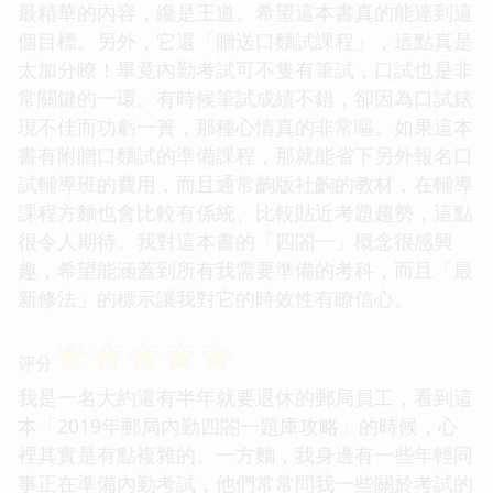
最精華的內容，纔是王道。希望這本書真的能達到這
個目標。另外，它還「贈送口麵試課程」，這點真是
太加分瞭！畢竟內勤考試可不隻有筆試，口試也是非
常關鍵的一環。有時候筆試成績不錯，卻因為口試錶
現不佳而功虧一簣，那種心情真的非常嘔。如果這本
書有附贈口麵試的準備課程，那就能省下另外報名口
試輔導班的費用，而且通常齣版社齣的教材，在輔導
課程方麵也會比較有係統、比較貼近考題趨勢，這點
很令人期待。我對這本書的「四閤一」概念很感興
趣，希望能涵蓋到所有我需要準備的考科，而且「最
新修法」的標示讓我對它的時效性有瞭信心。
☆
☆
☆
☆
☆
评分
我是一名大約還有半年就要退休的郵局員工，看到這
本「2019年郵局內勤四閤一題庫攻略」的時候，心
裡其實是有點複雜的。一方麵，我身邊有一些年輕同
事正在準備內勤考試，他們常常問我一些關於考試的