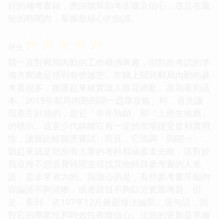
好的備考書籍，應該能幫助考生建立信心，並且在最
短的時間內，掌握最核心的知識。
☆
☆
☆
☆
☆
评分
我一直對郵局內勤的工作很感興趣，但對於考試的準
備方嚮總是感到有些迷茫。市麵上關於郵局內勤的參
考書很多，挑選起來確實讓人眼花繚亂。當我看到這
本「2019年郵局內勤四閤一題庫攻略」時，首先讓
我產生好感的，是它「年年熱銷」和「上榜生推薦」
的標示。這至少代錶瞭它有一定的市場接受度和實用
性，讓我比較願意嘗試。而且，它強調「四閤一」，
聽起來就是把所有主要的考科都涵蓋進去瞭，這對於
我這種不想浪費時間去尋找其他科目參考書的人來
說，是非常省力的。我擔心的是，有些參考書可能內
容編排不夠清晰，或者題目不夠貼近實際考題。但
是，看到「依107年12月最新修法編寫」這句話，我
對它的專業性和時效性有瞭信心。法規的更新是準備