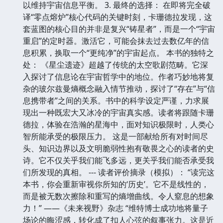
以维持宇宙信息平衡。 3. 最终的选择： 在即将完全破
译“零点熔炉”核心代码的关键时刻，卡珊德拉发现，这
套蓝图的核心目的并非是复兴“铸星者”，而是一个“宇宙
重启”的定时器。激活它，可能会抹去过去数亿年的信
息积累，换取一个“更纯净”的宇宙起点。 本书的独特之
处： 《星尘遗迹》超越了传统的太空歌剧范畴。它深
入探讨了信息论在宇宙哲学中的地位。作者巧妙地将复
杂的玻尔兹曼熵概念融入情节推动，探讨了“存在”与“信
息携带者”之间的关系。书中的科学设定严谨，力求展
现出一种既宏大又冰冷的宇宙真实感。读者将跟随卡珊
德拉，体验在浩瀚的星海中，面对知识极限时，人类心
智所能承受的极限压力。 这是一部献给所有对时间尽
头、知识边界以及文明脆弱性抱有敬畏之心的读者的史
诗。它不仅关乎我们能飞多远，更关乎我们能否承受我
们所发现的真相。 --- 读者评价摘录（模拟）： “读完这
本书，你会重新审视你所知的‘历史’。它不是线性的，
而是被无数次擦除和重写的熵增曲线。令人窒息的想象
力！” ——《未来视野》杂志 “维特博士成功地将量子
场论的晦涩感，转化成了扣人心弦的叙事张力。这是近