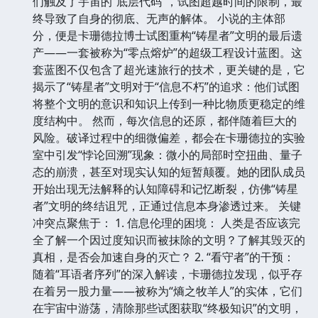
们触及了宇宙的“底层代码”，试图超越时间的限制，最
终导致了自身的彻底、无声的解体。 小说的主体部
分，便是卡珊德拉博士试图重构“铸星者”文明的最后遗
产——一套被称为“零点熔炉”的超级工程设计蓝图。这
套蓝图不仅包含了超光速旅行的技术，更关键的是，它
揭示了“铸星者”文明对于“信息不朽”的追求：他们试图
将整个文明的意识和知识上传到一种比物质更稳定的维
度结构中。 然而，每次信息的还原，都伴随着巨大的
风险。破译过程中的细微偏差，都会在卡珊德拉的实验
室中引发“悖论回溯”现象：微小的局部时空扭曲、量子
态的崩溃，甚至对现实认知的短暂颠覆。她的团队成员
开始出现无法解释的认知障碍和记忆断裂，仿佛“铸星
者”文明的终结诅咒，正通过信息本身渗透过来。 关键
冲突点聚焦于： 1. 信息伦理的困境： 人类是否应该完
全了解一个因过度知识而被抹除的文明？了解其毁灭的
真相，是否会加速自身的灭亡？ 2. “看守者”的干预：
随着“耳语者序列”的深入解读，卡珊德拉发现，似乎存
在着另一股力量——被称为“熵之牧羊人”的实体，它们
在宇宙中游荡，清除那些试图获取“终极知识”的文明，