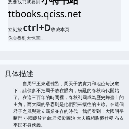
想要找书就要到
ttbooks.qciss.net
ctrl+D
立刻按
收藏本页
你会得到大惊喜!!
具体描述
自周平王東遷雒邑，周天子的實力和地位每況愈
下，諸侯多不把周子放在眼內，紛亂的春秋時代開始
了。在這三百年的時間裡，春秋列國成為歷史舞臺上的
主角，而大國的爭霸則是他們熙來攘往的主線。在這個
君子之風與建立霸業並存的時代，我們看到：大國明爭
暗鬥;小國疲於奔命;君侯勵圖治;大夫將相胸懷社稷;布衣
平民不身俠義。