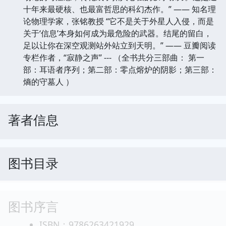
十年来最硬核、也最富哲思的科幻杰作。” —— 知名理
论物理学家，张铭教授 “它不是关于外星人入侵，而是
关于‘信息’本身如何成为最危险的武器。结尾的留白，
足以让你在深空观测站外站立到天明。” —— 豆瓣阅读
专栏作者，“寂静之声” --- （全书共分三部曲： 第一
部：耳语者序列；第二部：零点熔炉的阴影；第三部：
熵的守墓人 ）
著者信息
图书目录
图书序言
ISBN：9786263421929