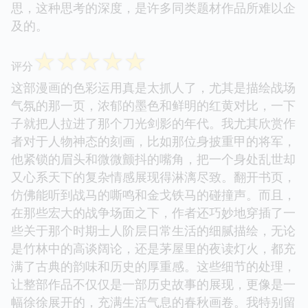
思，这种思考的深度，是许多同类题材作品所难以企
及的。
☆
☆
☆
☆
☆
评分
这部漫画的色彩运用真是太抓人了，尤其是描绘战场
气氛的那一页，浓郁的墨色和鲜明的红黄对比，一下
子就把人拉进了那个刀光剑影的年代。我尤其欣赏作
者对于人物神态的刻画，比如那位身披重甲的将军，
他紧锁的眉头和微微颤抖的嘴角，把一个身处乱世却
又心系天下的复杂情感展现得淋漓尽致。翻开书页，
仿佛能听到战马的嘶鸣和金戈铁马的碰撞声。而且，
在那些宏大的战争场面之下，作者还巧妙地穿插了一
些关于那个时期士人阶层日常生活的细腻描绘，无论
是竹林中的高谈阔论，还是茅屋里的夜读灯火，都充
满了古典的韵味和历史的厚重感。这些细节的处理，
让整部作品不仅仅是一部历史故事的展现，更像是一
幅徐徐展开的，充满生活气息的春秋画卷。我特别留