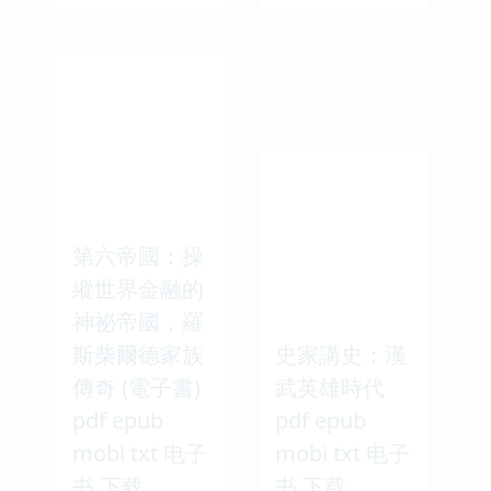
第六帝國：操
縱世界金融的
神祕帝國，羅
斯柴爾德家族
史家講史：漢
傳奇 (電子書)
武英雄時代
pdf epub
pdf epub
mobi txt 电子
mobi txt 电子
书 下载
书 下载