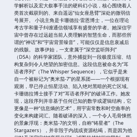
学解析以及宏大叙事手法的硬科幻小说，核心围绕着人
类首次截获到的、来自遥远“仙女座悬臂”深处的微弱信
号展开。 小说主角是卡珊德拉·雷恩博士，一位在理论
考古学和量子纠缠通信领域享有盛誉的学者。她深信宇
宙中曾存在过远超当前人类理解的智慧生命，而那些所
谓的“神话”和“宇宙背景噪音”，可能仅仅是信息衰减后
的残骸。 故事伊始，一支隶属于“深空监听阵列”
（DSA）的科学家团队，意外捕捉到一段极度压缩、结
构复杂到令人绝望的加密信息。这段信息被命名为“耳
语者序列”（The Whisper Sequence），它似乎是来
自一个被标记为“奥米茄-7”的星系团——一个根据现有
观测，早已停止恒星活动、陷入绝对黑暗的死亡区域。
卡珊德拉博士接手了对“耳语者序列”的破译工作。她发
现，这段序列并非基于任何已知的数学或逻辑结构，它
更像是一种“信息熵的艺术”，用宇宙常数和时空曲率的
变化来构建词汇。随着破译的深入，一个令人毛骨悚然
的景象浮现：奥米茄-7的文明，自称“铸星者”（The
Stargazers），并非毁于内战或资源枯竭，而是因为他