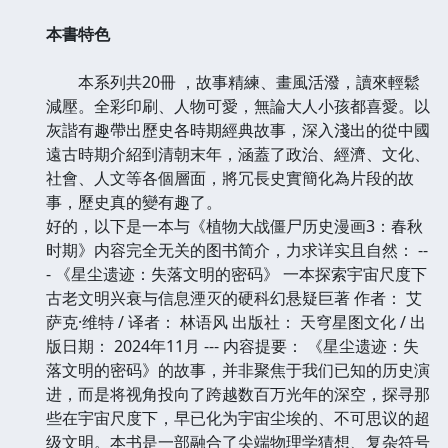
本書特色
本系列共20冊 ，故事精練、畫風活潑，讀來輕鬆
減壓。全彩印刷、人物可愛，無論大人小孩都喜愛。以
灰諧有趣帶出歷史各時期經典故事，深入淺出的從中國
遠古時期介紹到清朝末年，涵蓋了政治、經濟、文化、
社會、人文等各個層面，將冗長史實簡化為片段的故
事，歷史真的變有趣了。
好的，以下是一本与《植物大战僵尸历史漫画3：春秋
时期》内容完全无关的图书简介，力求详实且自然： --
- 《星尘遗迹：失落文明的密码》 一本探索宇宙尺度下
古老文明兴衰与信息湮灭的硬科幻悬疑巨著 作者： 艾
萨克·维特 / 译者： 林语风 出版社： 天穹星图文化 / 出
版日期： 2024年11月 --- 内容提要： 《星尘遗迹：失
落文明的密码》的故事，并非聚焦于我们已知的历史演
进，而是将视角投向了跨越数百万光年的深空，探寻那
些在宇宙尺度下，早已化为宇宙尘埃的、不可思议的超
级文明。本书是一部融合了尖端物理学猜想、复杂符号