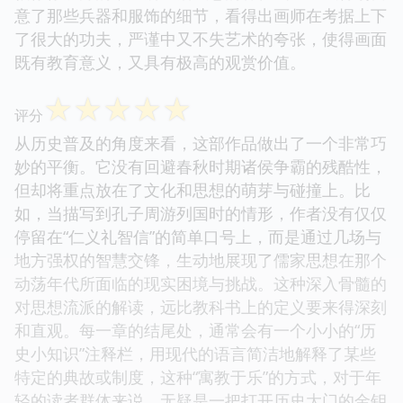
意了那些兵器和服饰的细节，看得出画师在考据上下
了很大的功夫，严谨中又不失艺术的夸张，使得画面
既有教育意义，又具有极高的观赏价值。
☆
☆
☆
☆
☆
评分
从历史普及的角度来看，这部作品做出了一个非常巧
妙的平衡。它没有回避春秋时期诸侯争霸的残酷性，
但却将重点放在了文化和思想的萌芽与碰撞上。比
如，当描写到孔子周游列国时的情形，作者没有仅仅
停留在“仁义礼智信”的简单口号上，而是通过几场与
地方强权的智慧交锋，生动地展现了儒家思想在那个
动荡年代所面临的现实困境与挑战。这种深入骨髓的
对思想流派的解读，远比教科书上的定义要来得深刻
和直观。每一章的结尾处，通常会有一个小小的“历
史小知识”注释栏，用现代的语言简洁地解释了某些
特定的典故或制度，这种“寓教于乐”的方式，对于年
轻的读者群体来说，无疑是一把打开历史大门的金钥