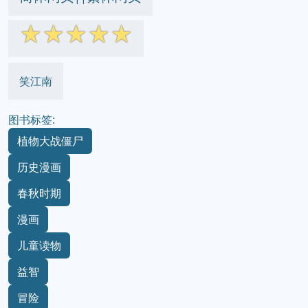
☆
☆
☆
☆
☆
笑江南
图书标签:
植物大战僵尸
历史漫画
春秋时期
漫画
儿童读物
益智
冒险