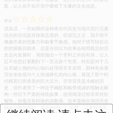
匙，让人在不知不觉中吸收了大量的文化信息。
☆
☆
☆
☆
☆
评分
说实话，一开始我对这种将古代历史与现代流行元素
结合的尝试是持保留态度的，但读完之后，我不得不
佩服作者的想象力和叙事节奏感。他对于情节转折点
的把握极其精准，总是在你以为故事会按照既定的历
史走向发展时，突然抛出一个意料之外的布局，让人
忍不住想赶紧翻到下一页去探个究竟。特别是对于几
位关键人物的内心独白处理得非常高明，那种夹杂着
历史使命感与个人情感挣扎的内心戏，展现了那个时
代精英们所承受的巨大压力。尽管背景是冷峻的历
史，但作者用了一种近乎幽默和略带戏谑的笔触去解
构一些过于严肃的传统叙事，使得阅读过程非常轻松
愉快，丝毫没有枯燥的说教感。这本漫画在保持历史
脉络清晰的同时，成功地进行了“去魅”，让春秋的英