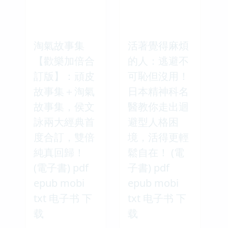
淘氣故事集
活著覺得麻煩
【歡樂加倍合
的人：逃避不
訂版】：頑皮
可恥但沒用！
故事集＋淘氣
日本精神科名
故事集，侯文
醫教你走出迴
詠兩大經典首
避型人格困
度合訂，雙倍
境，活得更輕
純真回歸！
鬆自在！ (電
(電子書) pdf
子書) pdf
epub mobi
epub mobi
txt 电子书 下
txt 电子书 下
载
载