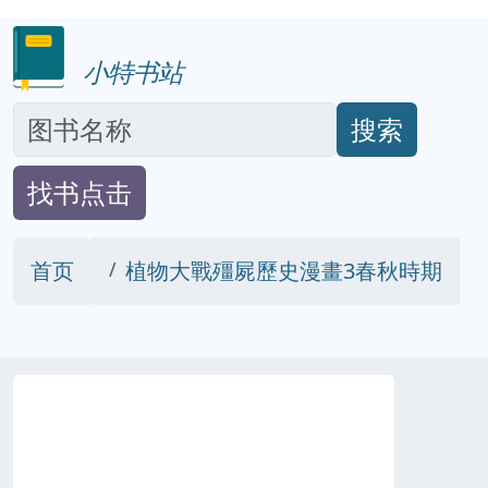
小特书站
搜索
找书点击
首页
植物大戰殭屍歷史漫畫3春秋時期