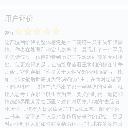
用户评价
☆
☆
☆
☆
☆
评分
这部漫画给我的整体感觉是大气磅礴中又不失细腻温
情。作者在处理那种宏大叙事时，展现出了一种罕见
的史诗气质，仿佛能看到历史车轮滚滚向前的无可阻
挡。但更难得的是，在描绘那些君王将相的权谋斗争
之余，它也穿插了许多关于人性光辉的侧面描写。比
如，那位被后世评价为“残暴”的君主，在面对忠诚部
下的牺牲时，眼神中流露出的那一丝罕见的动容，就
让人思考：在那个以生存为第一要义的时代，道德和
情感的界限究竟在哪里？这种对历史人物的“去脸谱
化”处理，使得人物形象更加丰满和真实。阅读完合
上书本，留下的不仅是对春秋历史事件的记忆，更是
对那个时代人们如何在复杂命运中挣扎求存的深刻反