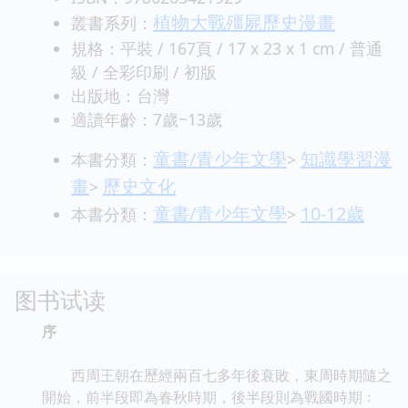
植物大戰殭屍歷史漫畫
叢書系列：
規格：平裝 / 167頁 / 17 x 23 x 1 cm / 普通
級 / 全彩印刷 / 初版
出版地：台灣
適讀年齡：7歲~13歲
童書/青少年文學
知識學習漫
本書分類：
>
畫
歷史文化
>
童書/青少年文學
10-12歲
本書分類：
>
图书试读
序
西周王朝在歷經兩百七多年後衰敗，東周時期隨之
開始，前半段即為春秋時期，後半段則為戰國時期﹔