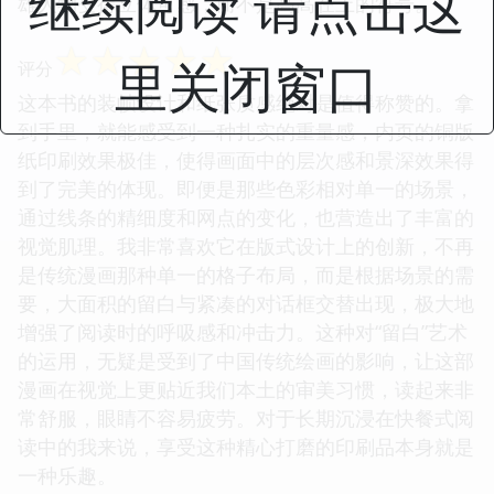
继续阅读 请点击这
雄人物变得立体可感，而不是高高在上的符号。
☆
☆
☆
☆
☆
里关闭窗口
评分
这本书的装帧设计和纸张质感绝对是值得称赞的。拿
到手里，就能感受到一种扎实的重量感，内页的铜版
纸印刷效果极佳，使得画面中的层次感和景深效果得
到了完美的体现。即便是那些色彩相对单一的场景，
通过线条的精细度和网点的变化，也营造出了丰富的
视觉肌理。我非常喜欢它在版式设计上的创新，不再
是传统漫画那种单一的格子布局，而是根据场景的需
要，大面积的留白与紧凑的对话框交替出现，极大地
增强了阅读时的呼吸感和冲击力。这种对“留白”艺术
的运用，无疑是受到了中国传统绘画的影响，让这部
漫画在视觉上更贴近我们本土的审美习惯，读起来非
常舒服，眼睛不容易疲劳。对于长期沉浸在快餐式阅
读中的我来说，享受这种精心打磨的印刷品本身就是
一种乐趣。