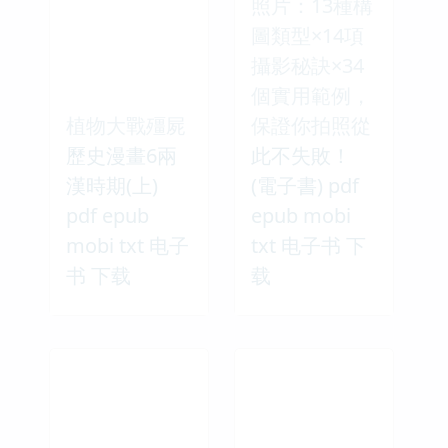
照片：13種構
圖類型×14項
攝影秘訣×34
個實用範例，
植物大戰殭屍
保證你拍照從
歷史漫畫6兩
此不失敗！
漢時期(上)
(電子書) pdf
pdf epub
epub mobi
mobi txt 电子
txt 电子书 下
书 下载
载