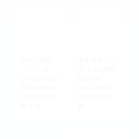
百年計算機
某天成為公主
（2）：從
02【小說特裝
CPU到人工智
版】 pdf
能 pdf epub
epub mobi
mobi txt 电子
txt 电子书 下
书 下载
载