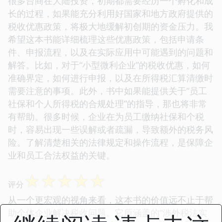
很多台商在大陆投资，初期都需要经历一个孵化和成
长的过程，如果能充分利用好国家和地方政府提供的
税收优惠政策，将极大地缓解初创期的资金压力。我
希望这本书能详细梳理这些优惠政策，包括申请条
件、申报流程，以及在实际应用中可能遇到的问题和
解答。比如，对于“小型微利企业”的税收优惠，如何
准确界定，如何进行申报，以及在所得税汇算清缴时
需要注意的事项。此外，书中如果能提供关于“员工
社保和个人所得税的合规处理”的指导，那也将非常
有帮助。很多时候，企业在为员工缴纳社保和个税
时，容易出现一些误解或者疏漏，导致额外的税务风
险。了解清楚相关的法律规定和操作流程，是保障企
业和员工合法权益的关键。
☆
☆
☆
☆
☆
评分
从一个更宏观的视角来看，这本书的价值远不止于帮
助个体企业解决税收问题。它所涵盖的“涉外税法实