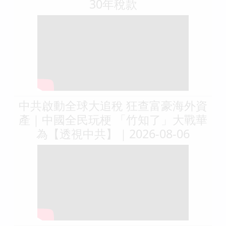
30年稅款
中共啟動全球大追稅 狂查富豪海外資
產｜中國全民玩梗 「竹知了」大戰華
為【透視中共】｜2026-08-06