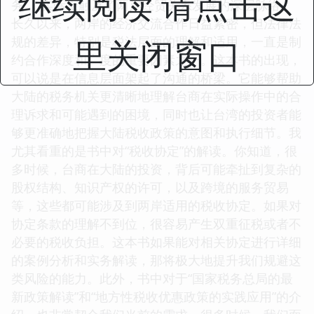
继续阅读 请点击这
务”，实际上触及了两岸经贸关系发展的深层脉络。
长久以来，两岸的经济交流合作日益紧密，但法律法
里关闭窗口
规的差异，特别是税法层面的理解和适用，一直是制
约合作深度和广度的重要因素之一。这本书的出现，
可以说是在信息层面架起了沟通的桥梁。它能够帮助
大陆的税务机关更清晰地理解台商在实际操作中的合
理诉求和可能遇到的困境，同时也让台湾的投资者能
够更准确地把握大陆税收政策的意图和执行细节。我
尤其看重的是书中对“税收协定”的解读。你知道，很
多时候，台商在大陆的投资，背后可能牵扯到复杂的
股权结构、知识产权的许可，以及跨境的服务贸易
等，这些都可能涉及到两岸适用的税收协定。如果对
协定条款的理解不到位，很容易产生双重征税或者不
必要的税收负担。这本书如果能对相关协定进行详细
的案例分析和实务解读，那将极大地提升我们规避这
类风险的能力。此外，书中对于“国家税务总局的最
新政策解读”和“地方性税收优惠政策的实践应用”的介