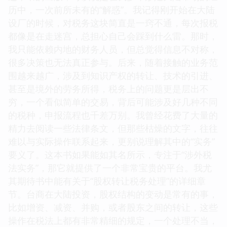
历中，一次前所未有的“解惑”。我记得刚开始在大陆
设厂的时候，对税务这块简直是一窍不通，每次报税
都像是在走迷宫，总担心自己会踩到什么雷。那时，
我只能依赖内地的财务人员，但总觉得信息不对称，
很多决策也无法真正参与。后来，随着接触的业务范
围越来越广，涉及到知识产权的转让、技术的引进、
甚至是境外的劳务所得，税务上的问题更是层出不
穷，一个看似简单的交易，背后可能涉及好几种不同
的税种，申报流程也千差万别。我曾经花费了大量的
精力去阅读一些法律条文，但那些枯燥的文字，往往
难以与实际操作联系起来，更别说理解其中的“实务”
要义了。这本书如果能如其名所示，专注于“涉外税
法实务”，那它就提供了一个非常宝贵的平台。我尤
其期待书中能有关于“股权转让税务处理”的详细章
节。台商在大陆投资，股权结构的变动是常有的事，
比如增资、减资、并购，或者股东之间的转让，这些
操作在税法上都有非常精细的规定，一个处理不当，