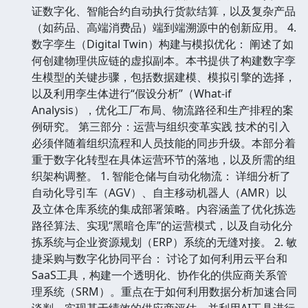
证数字化、智能合约自动执行货款结算，以及复杂产品
（如药品、高端消费品）端到端溯源中的创新应用。 4.
数字孪生（Digital Twin）构建与模拟优化： 阐述了如
何创建物理供应链的虚拟副本。本书提供了构建数字孪
生模型的关键步骤，包括数据建模、模拟引擎的选择，
以及利用孪生体进行“假设分析”（What-if
Analysis），优化工厂布局、物流路径和生产排程的案
例研究。 第三部分：运营与组织变革实践 技术的引入
必须伴随着组织流程和人员技能的同步升级。本部分着
重于数字化转型在具体运营环节的落地，以及所需的组
织架构调整。 1. 智能仓储与自动化物流： 详细分析了
自动化导引车（AGV）、自主移动机器人（AMR）以
及立体仓库系统的集成部署策略。内容涵盖了优化拣选
路径算法、实现“黑暗仓库”的运营模式，以及自动化分
拣系统与企业资源规划（ERP）系统的无缝对接。 2. 敏
捷采购与数字化协同平台： 讨论了如何利用云平台和
SaaS工具，构建一个透明化、协作化的供应商关系管
理系统（SRM）。重点在于如何利用数据分析加速合同
谈判、实现基于绩效的供应商评估，并利用AI工具进行