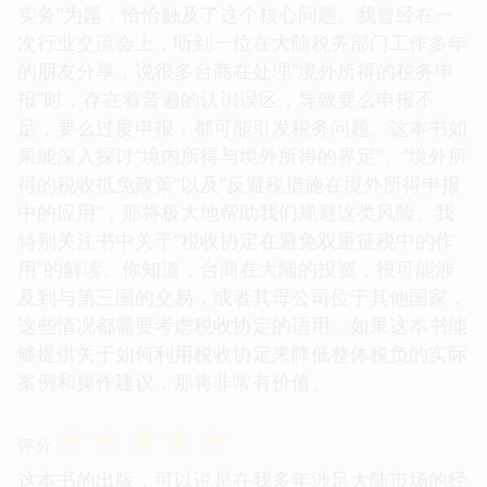
实务”为题，恰恰触及了这个核心问题。我曾经在一
次行业交流会上，听到一位在大陆税务部门工作多年
的朋友分享，说很多台商在处理“境外所得的税务申
报”时，存在着普遍的认识误区，导致要么申报不
足，要么过度申报，都可能引发税务问题。这本书如
果能深入探讨“境内所得与境外所得的界定”、“境外所
得的税收抵免政策”以及“反避税措施在境外所得申报
中的应用”，那将极大地帮助我们规避这类风险。我
特别关注书中关于“税收协定在避免双重征税中的作
用”的解读。你知道，台商在大陆的投资，很可能涉
及到与第三国的交易，或者其母公司位于其他国家，
这些情况都需要考虑税收协定的适用。如果这本书能
够提供关于如何利用税收协定来降低整体税负的实际
案例和操作建议，那将非常有价值。
☆
☆
☆
☆
☆
评分
这本书的出版，可以说是在我多年涉足大陆市场的经