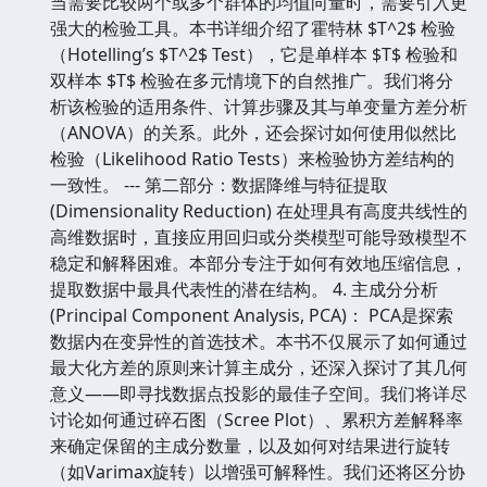
当需要比较两个或多个群体的均值向量时，需要引入更
强大的检验工具。本书详细介绍了霍特林 $T^2$ 检验
（Hotelling’s $T^2$ Test），它是单样本 $T$ 检验和
双样本 $T$ 检验在多元情境下的自然推广。我们将分
析该检验的适用条件、计算步骤及其与单变量方差分析
（ANOVA）的关系。此外，还会探讨如何使用似然比
检验（Likelihood Ratio Tests）来检验协方差结构的
一致性。 --- 第二部分：数据降维与特征提取
(Dimensionality Reduction) 在处理具有高度共线性的
高维数据时，直接应用回归或分类模型可能导致模型不
稳定和解释困难。本部分专注于如何有效地压缩信息，
提取数据中最具代表性的潜在结构。 4. 主成分分析
(Principal Component Analysis, PCA)： PCA是探索
数据内在变异性的首选技术。本书不仅展示了如何通过
最大化方差的原则来计算主成分，还深入探讨了其几何
意义——即寻找数据点投影的最佳子空间。我们将详尽
讨论如何通过碎石图（Scree Plot）、累积方差解释率
来确定保留的主成分数量，以及如何对结果进行旋转
（如Varimax旋转）以增强可解释性。我们还将区分协