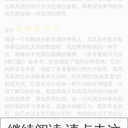
么再先进的统计方法也难以奏效。我希望这本书能在
这方面提供一些实用的指导。
☆
☆
☆
☆
☆
评分
我是一个对数据分析充满好奇的人，尤其是在面对那
些看似杂乱无章的数据时，我总希望能找到一种方
法，能够从中挖掘出隐藏的规律。《多变量统计方法
(增订版)》这本书，恰恰满足了我的这种需求。它的
内容非常丰富，涵盖了多变量统计的方方面面。我尤
其喜欢它在讲解各种方法时，所采用的“由表及里”的
叙述方式。它首先会介绍每一种方法的应用场景，让
你了解它的价值，然后再深入到其背后的统计原理，
让你知其然，更知其所以然。这一点对我这种喜欢刨
根问底的学习者来说，是极大的吸引力。我常常会反
思，自己在过去学习统计学时，有时候会过于关注公
式本身，而忽略了公式背后所代表的统计意义。这本