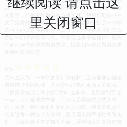
继续阅读 请点击这
书在这方面给了我很大的启发，它会用通俗易懂的语
言，来解释那些复杂的统计概念，让它们不再是冰冷
的数字，而是有生命力的分析工具。我特别期待书中
里关闭窗口
关于聚类分析的章节。在我看来，聚类分析是一种非
常强大的探索性数据分析工具，它能够帮助我们发现
数据中的潜在群体结构。我希望这本书能提供一些关
于如何选择合适的聚类方法，以及如何评估聚类结果
质量的实用建议。
☆
☆
☆
☆
☆
评分
我一直认为，一本好的统计学教材，应该能够点燃读
者对统计学的热情，并引导他们走向更深入的探索。
《多变量统计方法 (增订版)》这本书，无疑做到了这
一点。它所呈现的内容，不仅仅是枯燥的公式和理
论，更是一种对数据世界的深入洞察。我非常欣赏它
在阐述每一种统计方法时，所展现出的严谨性和系统
性。它会从最基本的概念开始，逐步深入到复杂的技