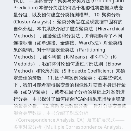
作用。 --- 第四部分：聚类与分类方法 (Grouping and
Prediction) 本部分关注如何基于相似性将数据点或变
量分组，以及如何建立分类预测模型。 10. 聚类分析
(Cluster Analysis)： 聚类分析旨在发现数据中固有的
自然分组。本书系统介绍了层次聚类法（Hierarchical
Methods），如凝聚法和分裂法，并详细解释了不同
连接标准（如单连接、全连接、Ward’s法）对聚类结
果的影响。对于非层次聚类法（Partitioning
Methods），如K-均值（K-Means）和K-中心（K-
Medoids），我们将讨论如何通过肘部法则（Elbow
Method）和轮廓系数（Silhouette Coefficient）来确
定最佳的簇数。 11. 因子与案例的聚类： 在某些情况
下，我们可能希望根据变量的相似性对变量本身进行聚
类（如Q型聚类），或者在因子分析的基础上对案例进
行分类。本书探讨了如何结合PCA的结果来指导更稳健
的聚类分析。 12. 离散多元数据分析： 针对分类变量或
混合类型数据，本书介绍了对应分析
（Correspondence Analysis, CA）及其扩展形式——
多重对应分析（Multiple Correspondence Analysis,