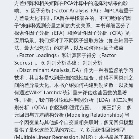
方差矩阵和相关矩阵在PCA计算中的选择对结果的影
响。 5. 因子分析 (Factor Analysis, FA)： 与PCA着重于
方差最大化不同，FA旨在寻找潜在的、不可观测的“因
子”来解释观测变量之间的共变关系。本书详细区分了
探索性因子分析（EFA）和验证性因子分析（CFA）的
应用场景。我们探讨了不同因子提取方法（如主轴因子
法、最大似然法）的差异，以及如何评估因子载荷
（Factor Loadings）和计算因子得分（Factor
Scores）。 6. 判别分析基础： 判别分析
（Discriminant Analysis, DA）作为一种有监督的学习
技术，其目标是找到最佳的线性组合，使得不同类别之
间的差异最大化。本书介绍如何构建判别函数，以及如
何通过Wilks’ Lambda统计量来评估这些函数的显著
性。同时，我们将讨论线性判别分析（LDA）和二次判
别分析（QDA）的区别和适用范围。 --- 第三部分：多
元回归与方差结构分析 (Modeling Relationships) 当
一个因变量与其他多个自变量相关联时，多元回归模型
提供了量化这些关系的方法。 7. 多元线性回归模型
(Multiple Linear Regression, MLR)： 本书超越了基础