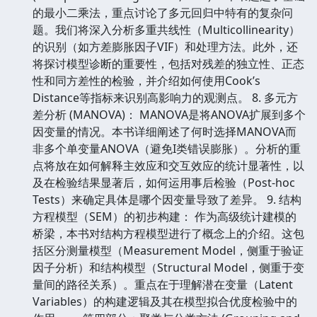
的最小二乘法，重点讨论了多元回归中特有的复杂问
题。我们将深入分析多重共线性（Multicollinearity）
的识别（如方差膨胀因子VIF）和处理方法。此外，还
将探讨模型诊断的重要性，包括对残差的独立性、正态
性和同方差性的检验，并介绍如何使用Cook’s
Distance等指标来识别高影响力的观测点。 8. 多元方
差分析 (MANOVA)： MANOVA是将ANOVA扩展到多个
因变量的情况。本书详细阐述了何时选择MANOVA而
非多个单变量ANOVA（避免I类错误膨胀）。分析的重
点将放在如何解释主效应和交互效应的统计显著性，以
及在检验结果显著后，如何运用事后检验（Post-hoc
Tests）来确定具体是哪个因变量导致了差异。 9. 结构
方程模型（SEM）的初步构建： 作为高级统计建模的
桥梁，本书对结构方程模型进行了概念上的介绍。这包
括区分测量模型（Measurement Model，侧重于验证
因子分析）和结构模型（Structural Model，侧重于变
量间的路径关系）。重点在于理解潜在变量（Latent
Variables）的构建逻辑及其在模型拟合优度检验中的