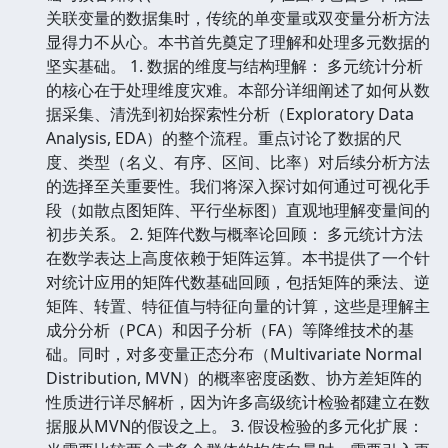
关联变量的数据集时，传统的单变量或双变量分析方法
显得力不从心。本书首先奠定了理解和处理多元数据的
坚实基础。 1. 数据的维度与结构理解： 多元统计分析
的核心在于处理维度灾难。本部分详细阐述了如何从数
据采集、清洗到初始探索性分析（Exploratory Data
Analysis, EDA）的整个流程。重点讨论了数据的尺
度、类型（名义、有序、区间、比率）对后续分析方法
的选择至关重要性。我们将深入探讨如何通过可视化手
段（如散点图矩阵、平行坐标图）直观地理解变量间的
初步关系。 2. 矩阵代数与概率论回顾： 多元统计方法
在数学表达上高度依赖于矩阵运算。本书提供了一个针
对统计应用的矩阵代数基础回顾，包括矩阵的乘法、逆
矩阵、转置、特征值与特征向量的计算，这些是理解主
成分分析（PCA）和因子分析（FA）等降维技术的基
础。同时，对多变量正态分布（Multivariate Normal
Distribution, MVN）的概率密度函数、协方差矩阵的
性质进行详尽解析，因为许多高级统计检验都建立在数
据服从MVN的假设之上。 3. 假设检验的多元化扩展：