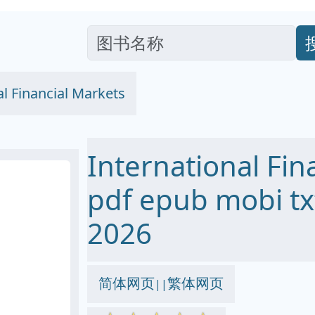
al Financial Markets
International Fin
pdf epub mobi
2026
简体网页
繁体网页
||