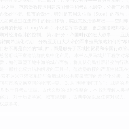
中之重。范德堡教授运用建筑测量学和考古地层学，分析了雅典卫城
能区的微妙平衡。集市的设计，特别是其周边柱廊（Stoa）的布
民如何通过在集市中的物理移动，实践其政治参与权——空间即
典的长城（Long Walls）不仅是军事设施，更是连接城邦核心
对经济命脉的控制。 第四部分：帝国时代的宏大叙事——亚历山大
，作者转向希腊化时期，分析亚历山大大帝的军事殖民策略如何将“
目标不再是自治的“城邦”，而是服务于区域性贸易和帝国行政
总督府或王室建筑群的集中化布局。 本书以罗马城邦工程学对
爱，如何重塑了地中海的城市面貌，将其从公民社群转变为行政单
是一部社会权力结构解读的工具书。范德堡教授的严谨性体现在
对美索不达米亚灌溉系统与希腊城邦公共喷泉管理的差异化分析。 2
与市场交易空间的物理冲突。 3. 从“围堵”到“开放”： 城墙
过对数千件考古证据、古代文献的批判性整合，本书为理解人类
察力。对于历史学家、城市规划师、古典学家以及任何对权力、
权威参考。