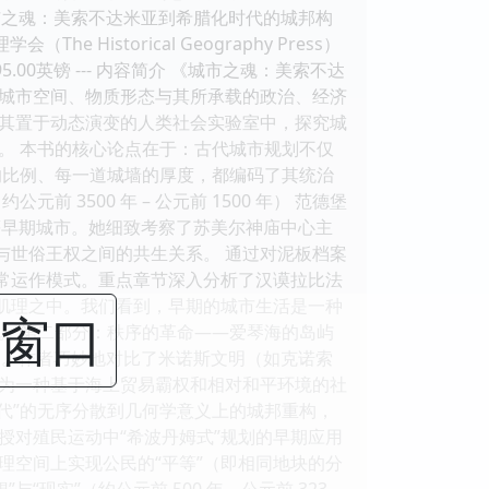
城市之魂：美索不达米亚到希腊化时代的城邦构
he Historical Geography Press）
/ 95.00英镑 --- 内容简介 《城市之魂：美索不达
城市空间、物质形态与其所承载的政治、经济
其置于动态演变的人类社会实验室中，探究城
。 本书的核心论点在于：古代城市规划不仅
的比例、每一道城墙的厚度，都编码了其统治
3500 年 – 公元前 1500 年） 范德堡
）等早期城市。她细致考察了苏美尔神庙中心主
与世俗王权之间的共生关系。 通过对泥板档案
日常运作模式。重点章节深入分析了汉谟拉比法
市肌理之中。我们看到，早期的城市生活是一种
闭窗口
。 第二部分：秩序的革命——爱琴海的岛屿
海文明。作者巧妙地对比了米诺斯文明（如克诺索
为一种基于海上贸易霸权和相对和平环境的社
时代”的无序分散到几何学意义上的城邦重构，
授对殖民运动中“希波丹姆式”规划的早期应用
理空间上实现公民的“平等”（即相同地块的分
实”（约公元前 500 年 – 公元前 323