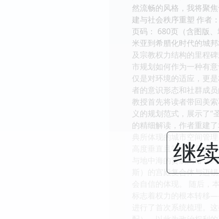
然流畅的风格，我将聚焦于
建与社会秩序重塑 作者： 艾莉森·
页码： 680页（含图版、地图及
米亚到希腊化时代的城邦
及宗教权力结构的里程碑
市规划如何作为一种有意
仅是对环境的适应，更是
者的意识形态和社群成员的社
教授首先将读者带回美索不
义的规划范式，展示了“
的精细解读，作者重建了
典所体现的城市空间管理
继续
高度垂直且等级森严的结
与地中海的贸易网络（约公
斯）的宫殿复合体与迈锡
会自信的体现。 随后，本
标志着权力的根本转移—
进行了首次系统梳理。这
配），以此为政治权利的平等