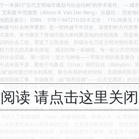
一本探讨“古代文明城市规划与社会结构”的学术著作。 --- 
R·范德堡（Alison R. Van Der Berg） 出版社： 历史地理学会（T
索引） ISBN： 978-1-947210-03-8 定价： 115.00美元 
构建与社会秩序重塑》是一部跨越千年历史、深度剖析古代世界
式著作。本书摒弃了将城市视为单纯聚居地的传统视角，而是将
识的社会工程，塑造了公民身份、阶级分化乃至文明冲突的基石
权力意志的具象化体现。 规划的每一条轴线、每一处公共空间
会层级。 第一部分：泥土与神谕——早期文明的垂直整合（约公元前 
达米亚平原，聚焦于乌鲁克（Uruk）和巴比伦（Babylon
圣城”如何通过对水利系统、粮仓布局的绝对控制，巩固祭司阶层
城市防御工事、市场集市（如“埃布拉姆”——公共交易区）的
：街道的宽度与私有财产的界限如何通过法律被“硬编码”进城
阅读 请点击这里关
构，个人自由空间被严格限制在家庭单位及其对神庙的服从之内
元前 1500 年 – 公元前 600 年） 本部分将目光转向爱琴
尼文明的堡垒式聚落。米诺斯城市缺乏明显的防御墙，这被解释
书进入了希腊城邦（Polis）的黎明时期。作者认为，从“黑暗
—从世袭贵族向公民群体的过渡。尤其值得称道的是，范德堡教
些新殖民地的网格化布局，并非仅仅是为了效率，更是为了在物
化奠定基础。 第三部分：尺度与公共性——古典希腊的“理想”与“现