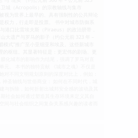
（Acropolis）的宗教轴线与集市
局，被视为世界上最早的、具有强制性的公共辩论
是权力，行走即是投票。 书中对城市防御系
与港口比雷埃夫斯（Piraeus）的政治脐带，
遗产与罗马的影子（约公元前 323 年 –
希腊模式”推广至小亚细亚和埃及。这些新城市
管理的枢纽。其显著特征是：更宏伟的剧场、更
希腊化城市的影响作为结尾，强调了罗马对直
元。 本书的独特贡献 《城市之魂》不仅是
她对不同文明规划原则的深度对比上，例如：
. 神圣轴线与世俗商业： 如何在不同时代，城
的增建与拆除，如何折射出城邦安全感的波动及其
早期社会如何通过塑造其生存环境来定义其自
空间与社会组织之间复杂关系感兴趣的读者而