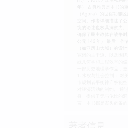
年） 古典雅典是本书的重
（Agora）的世俗功
空间。作者详细描述了公
统的论述也极具洞察力。雅
确保了民主政体在战争时期
公元 146 年） 最后
（如亚历山大城）的设计
宽阔的主干道、以及围绕
线几何学和工程效率的偏
一部历史地理学作品，更
1. 水权与社会控制： 
市规划者平衡神庙祭祀空间
对经济活动的制约。 通
身，提供了无与伦比的洞
言，本书都是案头必备的
著者信息