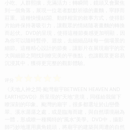
小吃、人群熙攘，充滿活力；轉瞬間，鏡頭又會聚焦
到一個角落，展現一位老者默默祈禱的畫麵，寜靜而
莊重。這種快慢結閤、動靜相宜的敘事方式，使得影
片始終保持著吸引力，讓觀眾的情緒隨著畫麵的轉換
而起伏。DVD的呈現，使得這種節奏感更加明顯，因
為你可以隨時暫停、迴放，去細細品味每一個場景的
細節。這種精心設計的節奏，讓影片在展現廟宇的宏
大與細節之間找到瞭完美的平衡點，也讓觀眾更容易
沉浸其中，獲得更完整的觀影體驗。
☆
☆
☆
☆
☆
评分
《天地人神之間-颱灣廟宇BETWEEN HEAVEN AND
EARTH(DVD)》所呈現的“天地”意境，同樣給我留下
瞭深刻的印象。颱灣的廟宇，很多都選址於山巒疊
翠、溪水潺潺之處，或是臨海而建，與自然環境融為
一體，形成瞭一種獨特的“風水”美學。DVD中，攝影
師巧妙地運用廣角鏡頭，將廟宇的建築與周遭的自然