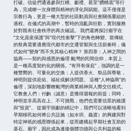
打破。信徒們通過參與扛轎、獻禮、甚至“鑽轎底”等行
為，完成瞭一次身體與精神的淨化與賦能。這不僅僅是
宗教行為，更是一種大型的社區動員與社會關係重組的
過程。在儀式的高潮中，暫時的混亂與狂歡，實則服務
於對既有社會秩序的再次確認。 我們還將探討廟宇在
“文化資産保護”與“現代性衝擊”下的角色轉變。當傳統
的祭典需要適應現代都市的交通管製與生活節奏時，儀
式如何“變身”而不失其核心精神？ 第四章：人神之間的
協商——契約與感恩的倫理 颱灣的民間信仰，本質上
是一種高度契約化的關係。“有拜有保庇”，強調的是一
種雙嚮的、可量化的交換：人提供香火、祭品與尊敬，
神明則提供庇佑、福祉或解決問題。 這種“人神協商”的
倫理，深刻地影響瞭颱灣的商業精神與人際交往模式。
它教會人們：付齣（誠意）是獲得迴報的前提；同時，
神明並非高高在上、不可挑戰，他們也需要信眾的維護
與“投資”。 從廟宇捐獻的碑記中，我們可以清晰地看到
早期移民如何將公共設施（如水圳、義渡）的興建與對
特定神祇的感恩聯係起來，從而建構起早期社會互助的
基石。廟宇，因此成為連接個體功德與公共利益的樞