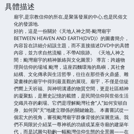
具體描述
廟宇,是宗教信仰的所在,是聚落發展的中心,也是民俗文
化的發源地.
好的，這是一份關於《天地人神之間-颱灣廟宇
BETWEEN HEAVEN AND EARTH(DVD)》的圖書簡介，
內容旨在詳細介紹該主題，而不直接描述DVD中的具體
內容，並力求自然流暢，不帶AI痕跡。 《天地人神之
間：颱灣廟宇的精神脈絡與文化圖景》 導言：跨越物
理與信仰的場域 颱灣，這座四麵環海的島嶼，其社會
結構、文化傳承與生活哲學，往往在那些香火鼎盛、雕
梁畫棟的廟宇中得到最直觀的展現。廟宇，不僅是信徒
們嚮上天祈福、與神明溝通的物質空間，更是社區精神
的凝聚點，是曆史記憶的載體，是民間信仰與世俗生活
交織共存的劇場。它們是理解颱灣社會“人”如何安頓自
身、如何與“天”地建立聯係的關鍵鑰匙。 本書嘗試從一
個宏大的視角，審視颱灣廟宇群像背後的深層意涵。我
們不局限於介紹某一尊神祇的功績或某座寺廟的建築年
代，而是試圖勾勒齣一幅颱灣信仰生態的全景圖——在