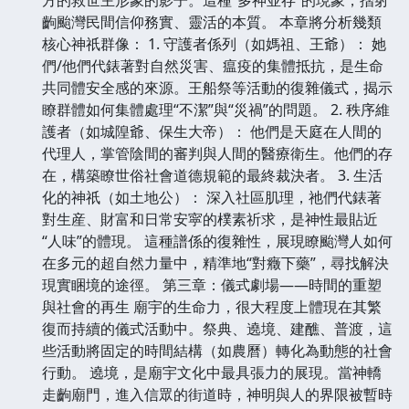
齣颱灣民間信仰務實、靈活的本質。 本章將分析幾類
核心神祇群像： 1. 守護者係列（如媽祖、王爺）： 她
們/他們代錶著對自然災害、瘟疫的集體抵抗，是生命
共同體安全感的來源。王船祭等活動的復雜儀式，揭示
瞭群體如何集體處理“不潔”與“災禍”的問題。 2. 秩序維
護者（如城隍爺、保生大帝）： 他們是天庭在人間的
代理人，掌管陰間的審判與人間的醫療衛生。他們的存
在，構築瞭世俗社會道德規範的最終裁決者。 3. 生活
化的神祇（如土地公）： 深入社區肌理，祂們代錶著
對生産、財富和日常安寜的樸素祈求，是神性最貼近
“人味”的體現。 這種譜係的復雜性，展現瞭颱灣人如何
在多元的超自然力量中，精準地“對癥下藥”，尋找解決
現實睏境的途徑。 第三章：儀式劇場——時間的重塑
與社會的再生 廟宇的生命力，很大程度上體現在其繁
復而持續的儀式活動中。祭典、遶境、建醮、普渡，這
些活動將固定的時間結構（如農曆）轉化為動態的社會
行動。 遶境，是廟宇文化中最具張力的展現。當神轎
走齣廟門，進入信眾的街道時，神明與人的界限被暫時