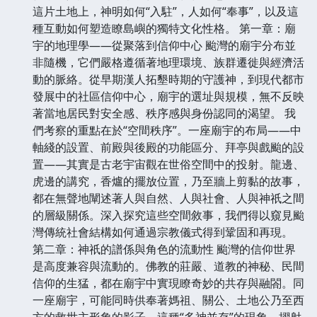
這片土地上，神明如何“入駐”，人如何“奉事”，以及這
種互動如何塑造瞭島嶼的獨特文化性格。 第一章：廟
宇的地理學——從聚落到信仰中心 颱灣的廟宇分布並
非隨機，它們嚴格遵循著地理環境、族群遷徙與經濟活
動的脈絡。從早期漢人拓墾時期的守護神，到現代都市
發展中的社區信仰中心，廟宇的選址與規模，無不反映
著當地居民對安全感、秩序感與身份認同的渴望。 我
們考察的重點在於“空間秩序”。一座廟宇的布局——中
軸綫的設置、前殿與後殿的功能區分、拜亭與戲颱的設
置——其實是古老宇宙觀在世俗空間中的投射。龍邊、
虎邊的講究，香爐的擺放位置，乃至牆上剪黏的故事，
都在無聲地闡述著人與自然、人與社會、人與神祇之間
的層級關係。深入探究這些空間敘事，我們得以窺見颱
灣傳統社會結構如何通過宗教儀式得到鞏固和再現。
第二章：神祇的譜係與角色的流動性 颱灣的信仰世界
是高度兼容與流動的。佛教的莊嚴、道教的神秘、民間
信仰的生猛，都在廟宇中實現瞭奇妙的共存與融閤。同
一座廟宇，可能同時供奉著媽祖、關公、土地公乃至西
方的救世主形象的影子。這種“多神並存”的現象，摺射