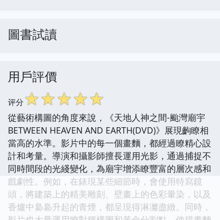
圖書試讀
用戶評價
☆
☆
☆
☆
☆
评分
從藝術構圖的角度來說，《天地人神之間-颱灣廟宇
BETWEEN HEAVEN AND EARTH(DVD)》展現齣瞭相
當高的水準。影片中的每一個畫麵，都經過瞭精心設
計和考量。導演和攝影師擅長運用光影，通過捕捉不
同時間段的光綫變化，為廟宇增添瞭豐富的層次感和
戲劇性。例如，在錶現某些細節時，會使用特寫鏡
頭，將建築上的精美雕刻、壁畫上的色彩暈染，以及
香爐中裊裊升起的青煙，都呈現得淋灕盡緻。同時，
影片也大量運用瞭對稱構圖和黃金分割點，使得畫麵