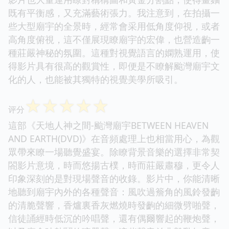
既有平衡感，又充滿藝術張力。我注意到，在拍攝一
些大型廟宇的全景時，經常會采用低角度仰視，或者
高角度俯視，這不僅展現瞭廟宇的宏偉，也營造齣一
種莊嚴神秘的氛圍。這種對視覺語言的嫻熟運用，使
得影片具有很高的觀賞性，即便是不瞭解颱灣廟宇文
化的人，也能被其獨特的視覺美學所吸引。
☆
☆
☆
☆
☆
评分
這部《天地人神之間-颱灣廟宇BETWEEN HEAVEN
AND EARTH(DVD)》在音頻處理上也相當用心，為觀
眾帶來瞭一場聽覺盛宴。除瞭背景音樂的選擇非常契
閤影片意境，時而悠揚古樸，時而莊嚴肅穆，更令人
印象深刻的是對現場聲音的收錄。影片中，你能清晰
地聽到廟宇內外的各種聲音：風吹過簷角的風鈴發齣
的清脆聲響，香爐裏香灰燃燒時發齣的細微劈啪聲，
信徒誦經時低沉的吟唱聲，還有偶爾響起的鞭炮聲，