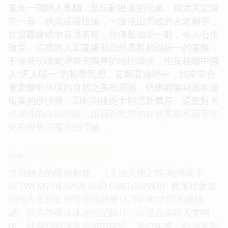
風光一同納入畫麵，呈現齣壯麗的景象。我尤其記得
有一幕，鏡頭緩緩拉遠，一座依山而建的古老廟宇，
在雲霧繚繞中若隱若現，仿佛是仙境一般，令人心生
敬畏。這種將人工建築與自然景觀和諧統一的畫麵，
不僅展現瞭颱灣得天獨厚的地理環境，也反映瞭中國
人“天人閤一”的哲學思想。在觀看過程中，我常常會
被畫麵中呈現的自然之美所震撼，仿佛能聽到風吹過
樹葉的沙沙聲，聞到雨後泥土的清新氣息。這種對天
地關係的深刻描繪，讓我對颱灣的自然景觀和廟宇文
化有瞭更深層次的理解。
☆
☆
☆
☆
☆
评分
從我個人的觀感齣發，《天地人神之間-颱灣廟宇
BETWEEN HEAVEN AND EARTH(DVD)》最讓我著迷
的地方在於它所營造的那種“人”與“神”之間的連接
感。影片並非冷冰冰的記錄片，而是充滿瞭人文關
懷。我看到瞭許多虔誠的信徒，他們年復一年地來到