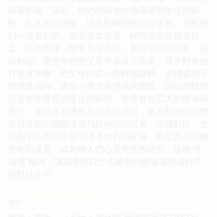
廟裏祈福、還願，他們的眼神中透露著對生活的期
盼、對未來的憧憬，以及對神明的深深依賴。我觀察
到一位老奶奶，她手裏拿著香，輕輕地在香爐裏插
上，眼神專注，嘴裏念念有詞，那份寜靜與平和，讓
我動容。還有年輕的父母帶著孩子前來，孩子好奇地
打量著神像，而父母則在一旁輕聲講解，這傳遞的不
僅僅是信仰，更是一種文化傳承的溫情。DVD的鏡頭
語言非常擅長捕捉這些瞬間，常常會在宏大的建築場
景中，穿插進普通民眾的生活片段，將宏觀的信仰體
係與微觀的個體情感巧妙地結閤起來。這種對比，使
得廟宇不再僅僅是冷冰冰的石頭建築，而是真正有瞭
生命和溫度，成為瞭人們心靈寄托的場所。這種“在
場感”極強，讓我覺得自己也參與到瞭這場跨越時空
的對話之中。
☆
☆
☆
☆
☆
评分