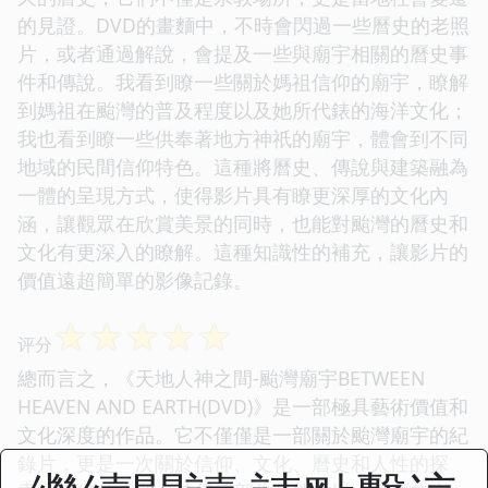
的見證。DVD的畫麵中，不時會閃過一些曆史的老照
片，或者通過解說，會提及一些與廟宇相關的曆史事
件和傳說。我看到瞭一些關於媽祖信仰的廟宇，瞭解
到媽祖在颱灣的普及程度以及她所代錶的海洋文化；
我也看到瞭一些供奉著地方神祇的廟宇，體會到不同
地域的民間信仰特色。這種將曆史、傳說與建築融為
一體的呈現方式，使得影片具有瞭更深厚的文化內
涵，讓觀眾在欣賞美景的同時，也能對颱灣的曆史和
文化有更深入的瞭解。這種知識性的補充，讓影片的
價值遠超簡單的影像記錄。
☆
☆
☆
☆
☆
评分
總而言之，《天地人神之間-颱灣廟宇BETWEEN
HEAVEN AND EARTH(DVD)》是一部極具藝術價值和
文化深度的作品。它不僅僅是一部關於颱灣廟宇的紀
錄片，更是一次關於信仰、文化、曆史和人性的探