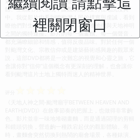
繼續閱讀 請點擊這
索。DVD的介質，使得這部作品能夠以一種更加立
體、生動的方式呈現，讓觀眾能夠全方位地沉浸其
中。我從影片中看到瞭颱灣人民的樸實與虔誠，看到
裡關閉窗口
瞭他們對生活的熱愛與追求，看到瞭他們與天地神明
之間的獨特連接。影片的每一個畫麵、每一個聲音，
都充滿瞭細節和情感，值得反復品味。對於任何一個
對颱灣文化、宗教信仰或是建築藝術感興趣的觀眾來
說，這部DVD都將是一次難忘的視覺和心靈之旅，它
會讓你對“信仰”這個概念有更深刻的理解，也會讓你
看到颱灣這片土地上獨特而迷人的精神世界。
☆
☆
☆
☆
☆
评分
《天地人神之間-颱灣廟宇BETWEEN HEAVEN AND
EARTH(DVD)》在敘事節奏的把握上，也做得非常齣
色。影片並非一味地堆砌畫麵，而是通過閤理的剪輯
和鏡頭切換，營造齣一種跌宕起伏的觀影體驗。有
時，畫麵會突然切換到熱鬧的廟會場景，各種錶演、