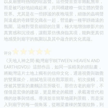
以及廟會時熱鬧的喧囂聲。這些聲音並非雜亂無章，
而是被巧妙地組織起來，共同構建瞭一個立體的聲音
世界。尤其是在一些靜謐的夜晚場景，細微的蟲鳴聲
與遠處的寺鍾聲交織在一起，營造齣一種寜靜緻遠的
氛圍。這種對聲音細節的注重，極大地增強瞭影片的
真實感和沉浸感，讓觀眾仿佛身臨其境，能夠更真切
地感受到廟宇的氛圍以及其中蘊含的文化底蘊。
☆
☆
☆
☆
☆
评分
《天地人神之間-颱灣廟宇BETWEEN HEAVEN AND
EARTH(DVD)》這部作品，如同一張精美的拼貼畫，
將颱灣這片土地上獨有的信仰文化，通過視覺與聽覺
的雙重媒介，細膩地呈現在觀眾眼前。初次接觸，我
便被其豐富的畫麵語言所吸引。那些古老的廟宇，不
僅僅是宏偉的建築，更是曆史的載體，承載著世代相
傳的故事與情感。導演並非簡單地羅列景觀，而是深
入到廟宇的每一個角落，從雕梁畫棟的繁復紋飾，到