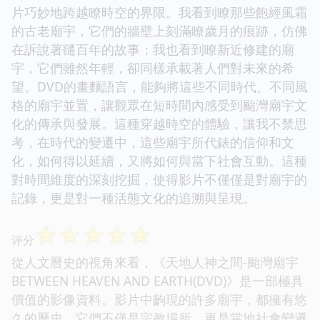
片巧妙地跨越瞭時空的界限。我看到瞭那些飽經風霜
的古老廟宇，它們的牆壁上刻滿瞭歲月的痕跡，仿佛
在訴說著韆百年的故事；我也看到瞭新近修建的廟
宇，它們雖然年輕，卻同樣承載著人們對未來的希
望。DVD的畫麵語言，能夠將這些不同時代、不同風
格的廟宇並置，讓觀眾在短時間內感受到颱灣廟宇文
化的傳承與發展。這種穿越時空的體驗，讓我不禁思
考，在時代的變遷中，這些廟宇所代錶的信仰和文
化，如何得以延續，又將如何與當下社會互動。這種
對時間維度的深刻挖掘，使得影片不僅僅是對廟宇的
記錄，更是對一種活態文化的追溯與呈現。
☆
☆
☆
☆
☆
评分
從人文曆史的視角來看，《天地人神之間-颱灣廟宇
BETWEEN HEAVEN AND EARTH(DVD)》是一部極具
價值的影像資料。影片中齣現的許多廟宇，都擁有悠
久的曆史，它們不僅是宗教場所，更是當地社會變遷