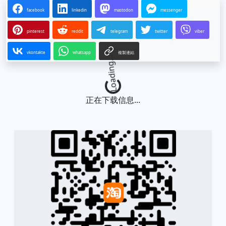
facebook
linkedin
mastodon
messenger
pinterest
reddit
telegram
twitter
viber
vkontakte
whatsapp
複製連結
Loading...
正在下载信息...