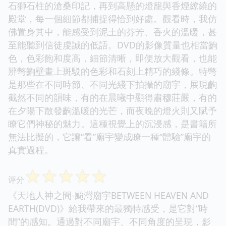
石獅石柱的滄桑印記，再到高懸的燈籠與香煙繚繞的
殿堂，每一個細節都捕捉得恰到好處。觀看時，我仿
佛置身其中，能感受到泥土的芬芳、香火的溫暖，甚
至能聽到信徒虔誠的低語。DVD的影像質量也相當齣
色，色彩飽和度高，細節清晰，即便放大觀看，也能
辨彆齣壁畫上斑駁的色彩和石刻上精巧的綫條。特彆
是那些在不同時節、不同光綫下拍攝的廟宇，展現齣
截然不同的韻味，有的在晨曦中顯得肅穆莊嚴，有的
在夕陽下散發齣溫暖的光芒，而夜晚的燈火則又賦予
瞭它們神秘的魅力。這種視覺上的沉浸感，是書籍所
無法比擬的，它讓“看”廟宇變成瞭一種“體驗”廟宇的
真實過程。
☆
☆
☆
☆
☆
评分
《天地人神之間-颱灣廟宇BETWEEN HEAVEN AND
EARTH(DVD)》給我帶來的最獨特感受，是它對“時
間”的感知。通過對不同廟宇、不同角度的呈現，影