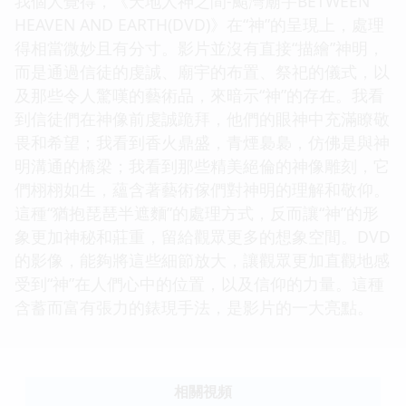
我個人覺得，《天地人神之間-颱灣廟宇BETWEEN
HEAVEN AND EARTH(DVD)》在“神”的呈現上，處理
得相當微妙且有分寸。影片並沒有直接“描繪”神明，
而是通過信徒的虔誠、廟宇的布置、祭祀的儀式，以
及那些令人驚嘆的藝術品，來暗示“神”的存在。我看
到信徒們在神像前虔誠跪拜，他們的眼神中充滿瞭敬
畏和希望；我看到香火鼎盛，青煙裊裊，仿佛是與神
明溝通的橋梁；我看到那些精美絕倫的神像雕刻，它
們栩栩如生，蘊含著藝術傢們對神明的理解和敬仰。
這種“猶抱琵琶半遮麵”的處理方式，反而讓“神”的形
象更加神秘和莊重，留給觀眾更多的想象空間。DVD
的影像，能夠將這些細節放大，讓觀眾更加直觀地感
受到“神”在人們心中的位置，以及信仰的力量。這種
含蓄而富有張力的錶現手法，是影片的一大亮點。
相關視頻