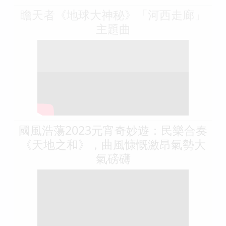
瞻天者《地球大神秘》「河西走廊」
主題曲
國風浩蕩2023元宵奇妙遊：民樂合奏
《天地之和》，曲風慷慨激昂氣勢大
氣磅礴