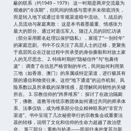
蔽的联系（约1949 – 1979） 这一时期是两岸交流最为
艰难的“冷冻期”，但民间的情感与需求并未彻底消失，
而是转入地下或通过非常规渠道暗中流动。 1. 战后的
人员流动与家庭离散： 这是本书着墨最重、情感张力
最大的部分。通过对退伍军人、随迁人员的回忆访谈
（部分采用匿名处理以保护隐私），展现了“一别经年”
的家庭悲剧。书中不仅关注了高层人士的迁移，更聚焦
于底层民众在迁徙过程中所承受的身份撕裂和对故土家
人的无尽思念。 2. 特殊时期的“隐秘信件”与“包裹传
递”： 调查了在信息严格管制的年代，民间如何利用第
三地（如香港、澳门）的亲属或特定渠道，进行极其有
限的通信和物资往来。这些“地下通道”的运作机制、风
险系数以及所承载的深厚情感，是理解民间韧性的关键
所在。 3. 宗教信仰的“跨界维系”： 探讨了在政治隔阂
下，佛教、道教等传统宗教团体如何通过共同的师承体
系、法事仪轨，成为维系部分信众精神联系的“非官方
渠道”。书中呈现了几次秘密举行的宗教集会或重要法
器的转移，说明了文化和信仰的生命力超越了政治壁
垒。 第三部分：重构与拾遗——民间往来的复苏与新