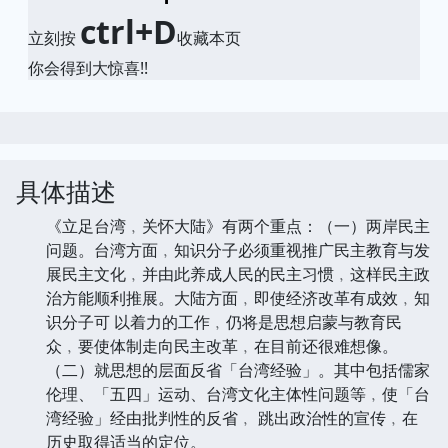
ctrl+D
立刻按
收藏本页
你会得到大惊喜!!
具体描述
《立足台湾﹐关怀大陆》有两个重点：（一）两岸民主
问题。台湾方面﹐知识分子必须重视推广民主教育与发
展民主文化﹐并由此养成人民的民主习惯﹐这样民主政
治方能顺利推展。大陆方面﹐即使经济改革有成效﹐知
识分子可 以着力的工作﹐仍将是思想启蒙与教育民
众﹐要使体制走向民主改革﹐在目前还很难想像。
（二）就思想的层面反省「台湾经验」。其中包括儒家
伦理、「五四」运动、台湾文化主体性问题等﹐使「台
湾经验」经由批判性的反省﹐ 跳出政治性的宣传﹐在
历史取得适当的定位。