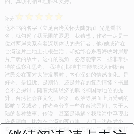
的、真诚的相互理解和支持。
☆
☆
☆
☆
☆
评分
这本书的名字《立足台湾关怀大陆(精)》光是看书
名，就勾起了我无限的遐思。我猜想，作者一定是一
位对两岸关系有着深切体认的先行者，他/她或许在
台湾这片土地上扎根生活，却始终心系着海峡对岸那
片广袤的故土。这样的视角，必然能带来一些非常独
特的观察和思考。 我特别期待书中能够深入剖析台
湾民众在面对大陆发展时，内心深处的情感变化。是
好奇、是担忧、是期待、还是并存的复杂情愫？书里
会不会探讨，随着大陆经济的腾飞和国际地位的提
升，台湾社会在文化、经济、政治等层面上所受到的
影响？又或者，作者会分享一些在台湾民间，关于大
陆的各种故事、传说，甚至是误解？我脑海中浮现出
许多画面，比如在台湾的夜市里，人们一边品尝小
吃，一边谈论着大陆的新闻，他们的语气中带着怎样