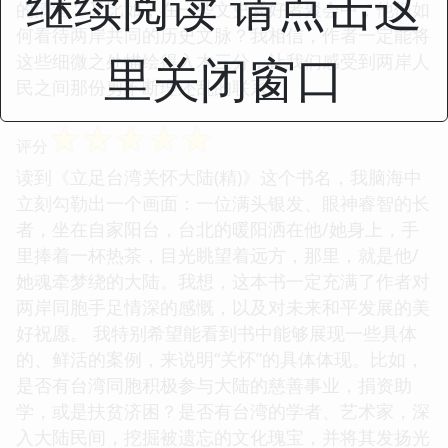
继续阅读 请点击这
的情绪？又比如，在一些文史爱好者聚会中，他们如
何看待两岸共同的历史文脉？我相信，作者一定能将
里关闭窗口
这些细微之处描绘得入木三分，让我们感受到两岸人
民之间那份剪不断理还乱的联系。
☆
☆
☆
☆
☆
评分
读到《立足台湾关怀大陆(精)》这个书名，我脑海中
立刻勾勒出一个画面：一位满头银发、眼神睿智的长
者，坐在自家阳台，台北的暖阳洒在他/她身上，手
里捧着一杯热茶，目光眺望着远方，那里，就是他/
她魂牵梦绕的大陆。我想，这本书一定充满了作者对
两岸同胞手足情深的感慨，以及对未来和平发展的美
好祝愿。 我特别希望能看到书中能够展现一些具体
的、鲜活的案例，来说明“关怀”的具体体现。比如，
是否有台湾同胞积极参与大陆的慈善事业，捐资助
学，或是扶贫济困？是否有台湾的学者、艺术家，深
入大陆民间，挖掘被遗忘的文化瑰宝，并将其发扬光