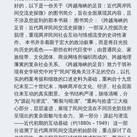
好的，以下是一份关于《跨越海峡的足音：近代两岸民
间交流史探微》的图书简介，旨在全面展现其内容，且
不涉及您提到的那本书籍： 图书简介：《跨越海峡的
足音：近代两岸民间交流史探微》 一部深入挖掘历史
肌理，重现两岸民间社会互动与情感流变的史诗性著
作。 本书并非着眼于宏大的政治叙事，而是将目光投
向历史的底色——那些在时代巨变中，由普通民众、家
族纽带、文化团体、商业网络所编织而成的、跨越地理
藩篱的复杂社会关系。《跨越海峡的足音》致力于填补
现有史学研究中对于“民间”视角关注不足的空白，以扎
实的档案考据和细致的口述史料为基础，重构自十九世
纪末至二十世纪末，海峡两岸在文化、经济、社会层面
往来互动的真实图景。 全书结构严谨，脉络清晰，分
为“源起与潜流”、“断裂与暗涌”、“重构与拾遗”三大核
心部分，层层递进，展现了民间交流在不同历史阶段所
呈现出的复杂面貌与生命力。 第一部分：源起与潜流
——近代初期的互动基础（约1880s – 1949） 这一部
分追溯了近代两岸民间交流的初始阶段，重点探讨了在