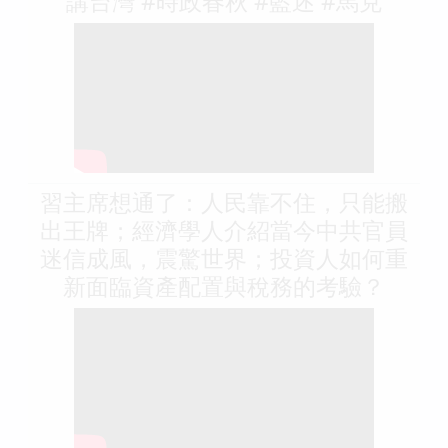
講台灣 #時政春秋 #藍述 #馬克
習主席想通了：人民靠不住，只能搬
出王牌；經濟學人介紹當今中共官員
迷信成風，震驚世界；投資人如何重
新面臨資產配置與稅務的考驗？