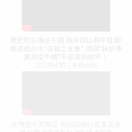
應把民主傳送中國 兩岸得以和平發展!
賴清德台中"信賴之友會" 強調"昧於事
實屈從中國"不是真的和平｜
20230430｜#shorts
台灣是中共禁忌 但日防衛白皮書直接