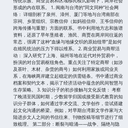
传统宗族、商业贸易和区域移民模式影响下，两岸社会
形成的内在联系。 1. 闽南与台湾的“同文同种”社会网
络： 详细剖析了泉州、漳州、厦门等地与台湾南部在
宗祠、乡里组织、宗教信仰（如妈祖信仰、王爷信仰的
跨海传播与重塑）方面的联系。书中利用地方志和族谱
资料，还原了早年垦殖者、渔民、商贾在两岸间往返的
常态，强调了这种“血缘与地缘交织的原始纽带”是如何
在殖民统治的压力下得以维系。 2. 商业贸易与商帮活
动： 深入研究了上海、福州等地在近代对外贸易中，
扮演的对台贸易枢纽角色。重点关注了特定商帮（如涉
及茶叶、木材、杂货的商号）如何利用家族或同业关
系，在海峡两岸建立起稳定的供需链条。书中通过商业
档案和契约文本，揭示了经济活动中蕴含的民间智慧与
生存策略。 3. 知识分子的初步接触与文化反馈： 考察
了晚清至民国时期，少数留学归国或接受新式教育的知
识分子群体，如何通过学术交流、文学创作，尝试搭建
起文化沟通的桥梁。例如，对早期台湾新文学作家与大
陆进步文人之间的书信往来、刊物投稿等细节进行了细
致梳理。 第二部分：断裂与暗涌——战争、隔绝与隐