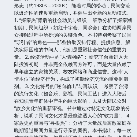
形态（约1980s – 2000s） 随着时局的松动，民间交流
以爆炸性的速度重新启动，并催生出全新的互动模式。
1. “探亲热”背后的社会动员与组织： 细致分析了探亲潮
初期，民间组织（如红十字会、同乡会）在协助两岸民
众接触过程中所扮演的关键角色。本书特别考察了民间
“导引者”的角色——那些协助安排行程、提供信息、解
决实际困难的中间人，他们是重塑社会信任的重要力
量。 2. 经济活动中的“人情网络”： 研究了台商进入大
陆投资初期，并非完全依赖官方许可，而是大量依赖于
早年建立的家族关系、校友网络和商业信誉。这种“人
情本位”的经济行为，构成了初期经济交流的重要润滑
剂。 3. 文化符号的“逆向输出”与再认识： 考察了台湾
的流行文化（如音乐、影视、民间工艺）进入大陆后，
在知识青年群体中产生的巨大影响，以及大陆民众对
“故乡文化”的重新审视。书中通过对特定文化现象的分
析，说明了民间文化才是最能渗透人心的“软力量”。 4.
家族史的重写与“寻根热”： 分析了大量战后离散家庭在
晚期通过民间力量进行寻亲的案例。本书指出，每一次