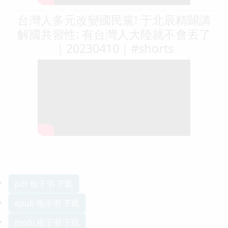
台灣人多元改變國民黨! 于北辰精闢講
解國共習性: 有台灣人大陸就不會丟了
｜20230410｜#shorts
pdf 电子书 下载
epub 电子书 下载
mobi 电子书 下载