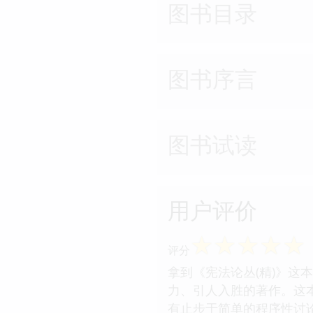
图书目录
图书序言
图书试读
用户评价
☆
☆
☆
☆
☆
评分
拿到《宪法论丛(精)》
力、引人入胜的著作。这
有止步于简单的程序性讨