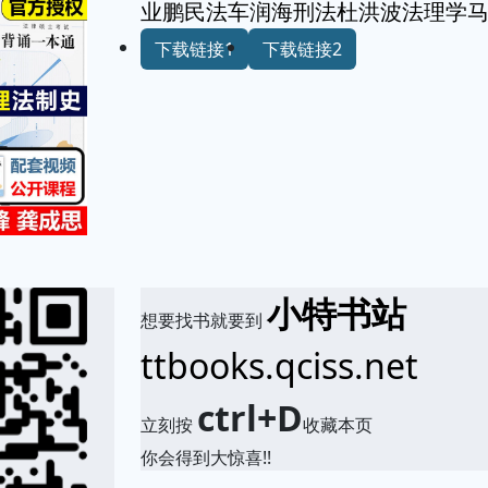
业鹏民法车润海刑法杜洪波法理学马
下载链接1
下载链接2
小特书站
想要找书就要到
ttbooks.qciss.net
ctrl+D
立刻按
收藏本页
你会得到大惊喜!!