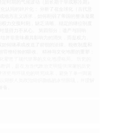
特定时期的气候波动（如长期干旱或寒冷期）
化认同的碎片化： 分析了在全球化（古代意
或地方主义诉求，如何削弱了帝国的整体凝聚
的权力交接时刻，缺乏清晰、稳定的继位制度
时显得力不从心。 第四部分：遗产与回响
终结并非意味着其影响力的消失，而是权力、
权如何继承或改造了前朝的法律、税收制度和
朝官僚经验的吸收。 精神与文化地图的重塑：
化塑造了现代世界的文化地理格局。 历史的
的教训，旨在为当代政治文明提供深邃的历史
经济史与环境史的研究成果，避免了单一因素
以洞察人类政治组织面临的永恒困境，并理解
兼备。