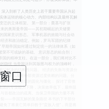
，深入剖析了人类历史上若干重要帝国从兴起
实体运转的核心动力、内部结构以及最终瓦解
变迁的立体框架。 第一部分：奠基与扩张
后来的奥斯曼帝国——其初期崛起的关键要
的国家意识形态。 军事机器的效能与社会动
内经济和政治稳定。例如，罗马军团的纪律
了早期帝国如何通过制定统一的法律体系（如
繁荣不可或缺的基础。 意识形态的粘合剂：
化帝国的精神支柱。在这一部分，我们将对比不
的隐忧 当帝国达到其版图与权力的顶峰时，
难以解决的结构性问题。 经济的失衡与资源分
闭窗口
日益沉重以及对外部资源过度依赖的问题。分
度。 精英阶层的固化与僵化： 探讨了官僚
治集团的专业能力下降，决策效率低下，最终阻
军队与首都政治的疏离。当保卫帝国的力量不再
裂——帝国瓦解的复杂路径 本书的下半部分
避免了将衰亡简单归咎于“蛮族入侵”，而是将