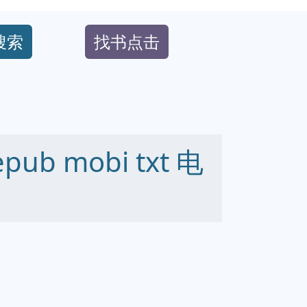
搜索
找书点击
ub mobi txt 电