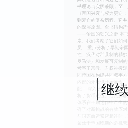
书理论与实践兼顾﹐至 
《帝国兴衰与权力更迭：
到衰亡的复杂历程。它并
的深层原因。全书结构严
——帝国的勃兴之源 本
素。我们考察了它们如何
员： 重点分析了早期帝
性、汉代对郡县制的精妙
罗马法）和发展可复制的
考察了宗教、君权神授观
同帝国在构建共同叙事方
内部的矛盾也开始显现。
继续
配： 深入研究了帝国后
析了货币贬值、通货膨胀
体系在长期运作中产生的
碍了对新挑战的有效应对
与国家命运紧密相连时，
聚焦于帝国晚期的危机管