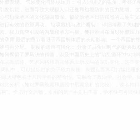
外部表现。 气候变化与环境压力： 引入环境史的视角，考察了
引发饥荒，进而导致大规模人口迁徙和边境防御的压力陡增。 文
心与边缘地区的文化隔阂加深。被统治地区日益强烈的民族主义
进行有效的资源调动。 继承危机与政治断裂： 详细考察了关键
素。权力真空引发的内战和地方割据，使得帝国在面对外部压力
的孕育 最后的章节着眼于帝国解体后的长期影响。一个帝国的
牌与再分配。 制度的遗留与转化： 分析了后帝国时代的新兴政
如何保留了罗马法的精髓，以及中国历史上的“治乱循环”中对前
在宗教信仰、艺术风格和语言体系上所发生的深刻变化，这些变
衰周期中，可以提炼出的关于权力制衡、制度创新和可持续治理
书的最大特色在于其跨学科的整合性。它融合了政治学、社会学、
对比分析（如对罗马晚期和唐朝中后期危机的比较），读者将得
结构”。全书行文流畅，引用的第一手史料丰富，学术性与可读性