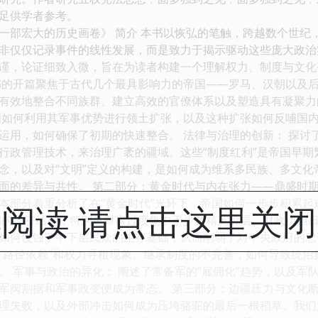
足供学者参考。
一部宏大的历史画卷》 简介 本书以恢弘的笔触，跨越数个世纪
非仅仅记录事件的线性发展，而是致力于揭示驱动这些庞大政治
谨，论证细致入微，旨在为读者构建一个理解权力、制度与文化
书的开篇聚焦于古代几个最具影响力的帝国——罗马、汉朝以及
有效地整合不同族群、建立高效的官僚体系以及塑造具有凝聚力
国如何利用其军事优势进行领土扩张，以及这种扩张如何反哺国
运用，如何确保了初期的快速整合。 法律与治理的创新： 探讨
行政管理技术，来治理广袤的疆域。这些“制度红利”是帝国早期
念，以及对“文明”定义的构建，是如何成为维系多民族、多文
面的差异与共性。 第二部分：黄金时代与内在张力——鼎盛时期
本部分着重分析了在“黄金时代”光环下，帝国如何一步步积累起
阅读 请点击这里关
期的经济结构，特别是财富过度集中于少数精英阶层、财政负担
如何侵蚀了中下层民众的生存基础，从而削弱了对中央政府的忠诚
“路径依赖”和权力寻租现象。继承制度的不完善，如何导致统
。 军事与政治的异化： 阐述了常备军的“雇佣化”趋势，以及
军阀割据和军事政变便成为常态。 第三部分：边疆压力与文化断
理失败，以及外部冲击如何成为压垮骆驼的最后一根稻草。我们