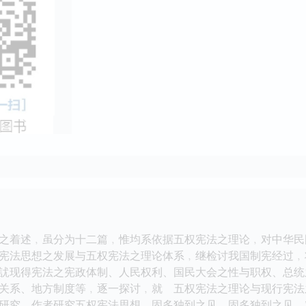
之着述﹐虽分为十二篇﹐惟均系依据五权宪法之理论﹐对中华民
宪法思想之发展与五权宪法之理论体系﹐继检讨我国制宪经过﹐
訧现得宪法之宪政体制、人民权利、国民大会之性与职权、总统
关系、地方制度等﹐逐一探讨﹐就 五权宪法之理论与现行宪法
研究。作者研究五权宪法思想﹐固多独到之见﹐固多独到之见﹐