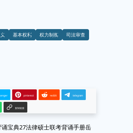
主义
基本权利
权力制衡
司法审查
senger
pinterest
reddit
telegram
复制链接
背诵宝典27法律硕士联考背诵手册岳