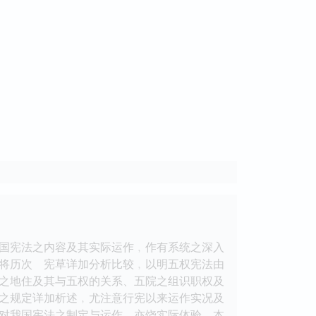
国宪法之内容及其实际运作﹐作有系统之深入
将历次 宪草详加分析比较﹐以明五权宪法由
之地住及其与五权的关系、五院之组识职权及
之规定详加析述﹐尤注意行宪以来运作实况及
对我国宪法之制定与运作﹐亦饶实际体验。本