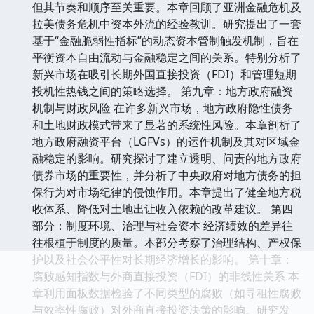
但其节奏和顺序至关重要。本章回顾了亚洲金融危机及
拉美债务危机中资本外流的经验教训。研究提出了一套
基于“金融脆弱性指标”的动态资本管制触发机制，旨在
平衡资本自由流动与金融稳定之间的关系。特别分析了
新兴市场在吸引长期外国直接投资（FDI）和管理短期
投机性热钱之间的策略选择。 第九章：地方政府融资
机制与财政风险 在许多新兴市场，地方政府隐性债务
和土地财政模式带来了显著的系统性风险。本章剖析了
地方政府融资平台（LGFVs）的运作机制及其对区域金
融稳定的影响。研究探讨了建立透明、问责的地方政府
债券市场的重要性，并分析了中央政府对地方债务的担
保行为对市场纪律的侵蚀作用。本章提出了健全地方税
收体系、降低对土地出让收入依赖的改革建议。 第四
部分：制度环境、治理与社会资本 经济绩效的差异往
往根植于制度的质量。本部分考察了治理结构、产权保
护以及社会公平性对长期经济增长的影响。 第十章：
腐败感知指数与外商直接投资（FDI）的非线性关系 本
章利用面板数据检验了不同类型的腐败（如寻租性腐败
与效率性腐败）对外商直接投资决策的影响。研究发