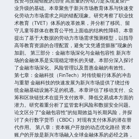
投资与技能错配的治理 高质量的劳动力是实现复杂产
业升级的基础。本章聚焦于新兴市场教育体系与快速变
化劳动力市场需求之间的错配现象。研究考察了职业技
术教育（TVET）体系的改革效果，并分析了移民、留
守儿童等群体在教育公平性上面临的结构性障碍。本章
提出了基于大数据的劳动力市场需求预测模型，以指导
高等教育资源的合理配置，避免“文凭通货膨胀”现象的
加剧。 第三部分：金融市场深化与金融包容性 新兴市
场的金融体系是实现稳定增长的关键。本部分深入探讨
了金融市场深化、风险管理以及普惠金融的有效性。
第七章：金融科技（FinTech）对传统银行体系的冲击
与重塑 金融科技的快速发展为新兴市场提供了绕过传
统金融基础设施不足的机遇。本章评估了移动支付、众
筹和区块链技术在提升支付效率、降低交易成本方面的
潜力。研究着重分析了监管套利风险和数据安全问题。
论文区分了“金融包容性”的短期效益与长期风险，并探
讨了央行数字货币（CBDC）对现有支付体系的潜在替
代作用。 第八章：资本账户开放的动态优化路径 资本
账户的开放是新兴市场融入全球金融体系的必经之路，