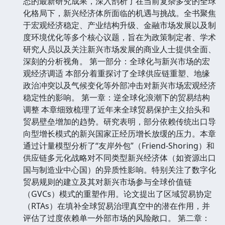
态的最新研究成果，深入剖析了在当前复杂多变的全球
化格局下，新兴经济体所面临的机遇与挑战。全书聚焦
于宏观经济稳定、产业结构升级、金融市场发展以及制
度环境优化等多个核心议题，旨在为政策制定者、学术
研究人员以及关注新兴市场发展的商业人士提供全面、
深刻的分析视角。 第一部分：全球化与新兴市场的宏
观经济调适 本部分着重探讨了全球供应链重塑、地缘
政治冲突以及气候变化等外部冲击对新兴市场宏观经济
稳定性的影响。 第一章：逆全球化浪潮下的贸易结构
调整 本章细致梳理了近年来全球贸易保护主义抬头和
贸易壁垒增加的趋势。研究表明，部分依赖传统出口导
向型增长模式的新兴国家正经历增长放缓的压力。本章
通过计量模型分析了“友岸外包”（Friend-Shoring）和
供应链多元化战略对不同类型新兴经济体（如资源出口
国与制造业中心国）的异质性影响。特别关注了数字化
贸易规则的建立及其对新兴市场参与全球价值链
（GVCs）模式的重塑作用。论文提出了区域贸易协定
（RTAs）在填补全球贸易治理真空中的潜在作用，并
评估了过度依赖单一外部市场的风险敞口。 第二章：