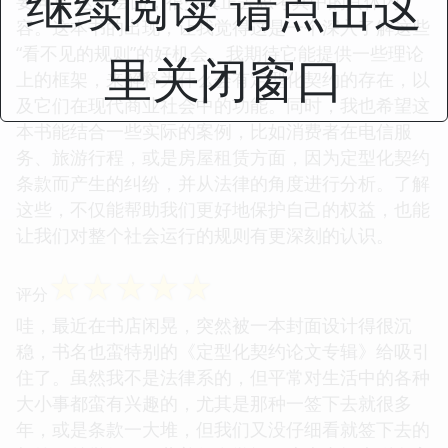
继续阅读 请点击这
要同意”这个层面，很少真正去思考其中的具体内
容。这本书的出现，让我觉得这是一个深入了解这些
“看不见的规则”的好机会。我期待它能提供一些理论
里关闭窗口
上的框架，来解释为什么会有定型化契约的存在，以
及它们在现代商业社会中的功能。同时，我也希望这
本书能结合一些实际的案例，比如消费者在电信服
务、旅游行程，或是房屋租赁方面，因为定型化契约
条款而产生的纠纷，并从法律的角度进行分析。了解
这些，不仅能帮助我们更好地保护自己的权益，也能
让我们对整个社会运行的规则有更深刻的认识。
☆
☆
☆
☆
☆
评分
哇，最近在书店闲晃，突然被一本封面设计得很沉
稳，书名也蛮特别的《定型化契约论文专辑》给吸引
住了。虽然我不是法律系的，但平常对生活中的各种
大小事都蛮有兴趣的，尤其是那种一签下去就很多
年，或是条款一大堆，但我们又没仔细看就签下去的