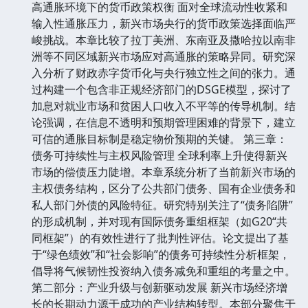
高通胀环境下的货币政策权衡 面对全球流动性收紧和
输入性通胀压力，新兴市场央行的货币政策选择面临严
峻挑战。本章比较了拉丁美洲、东南亚及撒哈拉以南非
洲等不同区域新兴市场应对高通胀的策略异同。研究深
入分析了财政赤字货币化与央行独立性之间的张力。通
过构建一个包含非正规经济部门的DSGE模型，探讨了
加息对就业市场和贫困人口收入不平等的传导机制。结
论强调，在信息不透明和预期管理困难的背景下，建立
可信的通胀目标制是稳定物价预期的关键。 第三章：
债务可持续性与主权风险管理 全球利率上升使得新兴
市场的偿债压力陡增。本章系统分析了当前新兴市场的
主权债务结构，区分了公共部门债务、国有企业债务和
私人部门外债的风险特征。研究特别关注了“债务陷阱”
的形成机制，并对现有国际债务重组框架（如G20“共
同框架”）的有效性进行了批判性评估。论文提出了基
于“绿色绩效”和“社会影响”的债务可持续性分析框架，
倡导将气候韧性投资纳入债务减免和重组的考量之中。
第二部分：产业升级与创新驱动发展 新兴市场经济增
长的长期动力源于成功的产业结构转型。本部分聚焦于