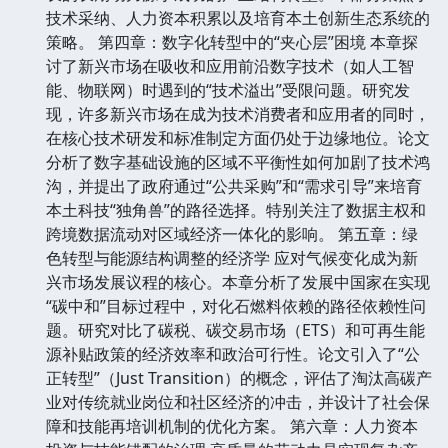
技术采纳、人力资本积累以及培育本土创新生态系统的
策略。 第四章：数字化转型中的“夹心层”困境 本章探
讨了新兴市场在吸收和应用前沿数字技术（如人工智
能、物联网）时遇到的“技术溢出”受限问题。研究发
现，许多新兴市场在成为技术消费者和应用者的同时，
在核心技术研发和标准制定方面仍处于边缘地位。论文
分析了数字基础设施的区域不平衡性如何加剧了技术鸿
沟，并提出了政府通过“公共采购”和“需求引导”来培育
本土科技“独角兽”的路径选择。特别关注了数据主权和
跨境数据流动对区域经济一体化的影响。 第五章：绿
色转型与能源结构调整的经济学 应对气候变化成为新
兴市场发展议程的核心。本章分析了发展中国家在实现
“碳中和”目标过程中，对化石燃料依赖的路径依赖性问
题。研究对比了碳税、碳交易市场（ETS）和可再生能
源补贴政策的经济效率和政治可行性。论文引入了“公
正转型”（Just Transition）的概念，评估了淘汰高碳产
业对传统就业岗位和社区经济的冲击，并设计了社会保
障和技能再培训机制的优化方案。 第六章：人力资本