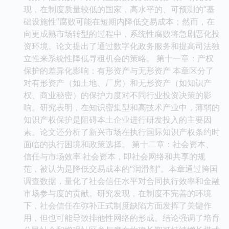
现，在制度质量较低的国家，高水平的、可预测的“基
础设施性”腐败可能在短期内降低交易成本；然而，在
向更成熟市场转型的过程中，系统性腐败将急剧恶化投
资环境。论文提出了通过数字化政务服务和提高司法独
立性来系统性降低寻租机会的策略。 第十一章：产权
保护的差异化影响：有形资产与无形资产 本章区分了
对有形资产（如土地、厂房）和无形资产（如知识产
权、商业秘密）的保护力度对不同行业投资决策的影
响。研究表明，在知识密集型和高技术产业中，薄弱的
知识产权保护是阻碍本土企业进行研发投入的主要因
素。论文还分析了新兴市场在执行国际知识产权条约时
面临的执行困境和政策选择。 第十二章：社会资本、
信任与市场效率 社会资本，即社会网络和共享的规
范，被认为是降低交易成本的“润滑剂”。本章通过跨国
调查数据，量化了社会信任水平对合同执行效率和金融
市场参与度的贡献。研究发现，在制度不完善的环境
下，社会信任在弥补正式制度缺陷方面发挥了关键作
用，但也可能导致排他性网络的形成。结论强调了培育