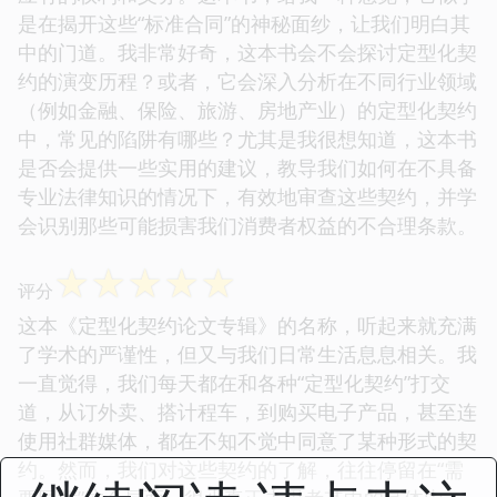
是在揭开这些“标准合同”的神秘面纱，让我们明白其
中的门道。我非常好奇，这本书会不会探讨定型化契
约的演变历程？或者，它会深入分析在不同行业领域
（例如金融、保险、旅游、房地产业）的定型化契约
中，常见的陷阱有哪些？尤其是我很想知道，这本书
是否会提供一些实用的建议，教导我们如何在不具备
专业法律知识的情况下，有效地审查这些契约，并学
会识别那些可能损害我们消费者权益的不合理条款。
☆
☆
☆
☆
☆
评分
这本《定型化契约论文专辑》的名称，听起来就充满
了学术的严谨性，但又与我们日常生活息息相关。我
一直觉得，我们每天都在和各种“定型化契约”打交
道，从订外卖、搭计程车，到购买电子产品，甚至连
使用社群媒体，都在不知不觉中同意了某种形式的契
约。然而，我们对这些契约的了解，往往停留在“需