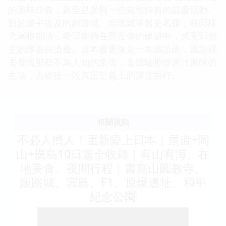
的美味佳肴，甚至是參與一些當地特有的節慶活動。
對於書中提及的姬路城、岩國城等曆史名勝，我同樣
充滿瞭期待，希望能夠在那宏偉的建築中，感受到曆
史的厚重與滄桑。這本書更像是一本邀請函，邀請我
去發現那些不為人知的角落，去體驗那些原汁原味的
生活，去收獲一段真正意義上的深度旅行。
相關視頻
不必人擠人！重新愛上日本｜尾道+岡
山+廣島10日遊全收錄｜有山有海、在
地美食、夜間行程｜書寫山圓教寺、
姬路城、宮島、F1、原爆遺址、和平
紀念公園