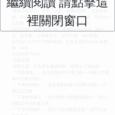
繼續閱讀 請點擊這
‧倉敷交通
‧林源十郎商店、中原三法堂、倉敷物語館、大原美術
裡關閉窗口
館、大原傢舊宅、遊船、FLAT、倉敷丹寜街、星野仙一
紀念館、café BISCUIT、天領、TANE × 612
FACTORY、倉敷著物小町、倉敷Ivy Square、如竹
堂、蟲文庫、大橋傢住宅、宮本武藏、Ario倉敷、
MITSUI OUTLET PARK倉敷、百年老屋的hostel-有鄰
庵、KAG
◎兒島與下津井
‧兒島交通
‧味野公園、兒島學生服資料館、鷲羽山下電旅館
‧「兒島特集」：名符其實的牛仔褲之都──穿著日本國
産牛仔褲去旅行
‧「下津井特集1」：走進電影動畫中的夢幻場景──午
睡公主之旅
‧「下津井特集2」：自行車騎士最愛的鐵馬行──昔日
的鐵道今日的風之道
‧「下津井特集3」：搭巴士追夕陽賞日落──鷲羽山追