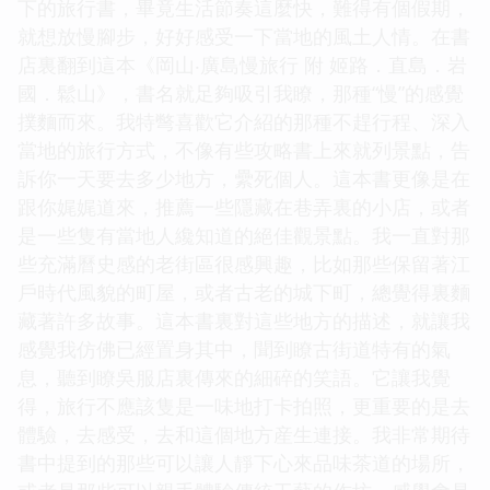
下的旅行書，畢竟生活節奏這麼快，難得有個假期，
就想放慢腳步，好好感受一下當地的風土人情。在書
店裏翻到這本《岡山‧廣島慢旅行 附 姬路．直島．岩
國．鬆山》，書名就足夠吸引我瞭，那種“慢”的感覺
撲麵而來。我特彆喜歡它介紹的那種不趕行程、深入
當地的旅行方式，不像有些攻略書上來就列景點，告
訴你一天要去多少地方，纍死個人。這本書更像是在
跟你娓娓道來，推薦一些隱藏在巷弄裏的小店，或者
是一些隻有當地人纔知道的絕佳觀景點。我一直對那
些充滿曆史感的老街區很感興趣，比如那些保留著江
戶時代風貌的町屋，或者古老的城下町，總覺得裏麵
藏著許多故事。這本書裏對這些地方的描述，就讓我
感覺我仿佛已經置身其中，聞到瞭古街道特有的氣
息，聽到瞭吳服店裏傳來的細碎的笑語。它讓我覺
得，旅行不應該隻是一味地打卡拍照，更重要的是去
體驗，去感受，去和這個地方産生連接。我非常期待
書中提到的那些可以讓人靜下心來品味茶道的場所，