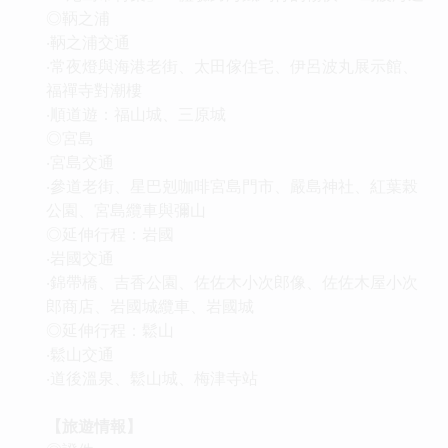
◎鞆之浦
‧鞆之浦交通
‧常夜燈與海港老街、太田傢住宅、伊呂波丸展示館、
福禪寺對潮樓
‧順道遊：福山城、三原城
◎宮島
‧宮島交通
‧參道老街、星巴剋咖啡宮島門市、嚴島神社、紅葉榖
公園、宮島纜車與彌山
◎延伸行程：岩國
‧岩國交通
‧錦帶橋、吉香公園、佐佐木小次郎像、佐佐木屋小次
郎商店、岩國城纜車、岩國城
◎延伸行程：鬆山
‧鬆山交通
‧道後溫泉、鬆山城、梅津寺站
【旅遊情報】