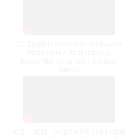
CC English subtitles）Okayama
Hiroshima / Itsukushima,
Kurashiki, Onomichi, Kibitsu,
Himeji
岡山・廣島・尾道9天8夜自由行攻略