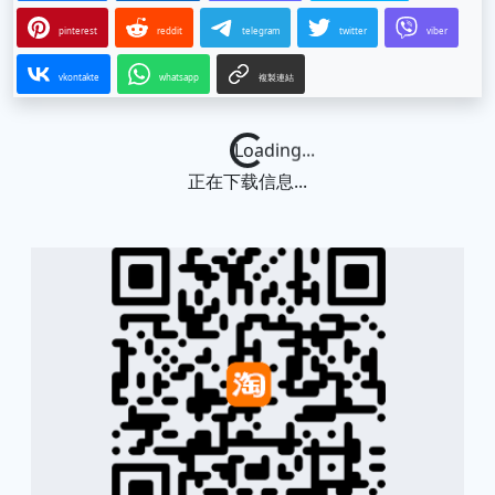
pinterest
reddit
telegram
twitter
viber
vkontakte
whatsapp
複製連結
Loading...
正在下载信息...