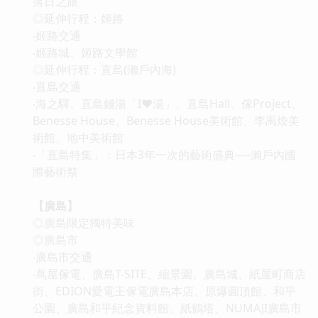
落日之旅
◎延伸行程：姬路
‧姬路交通
‧姬路城、姬路文學館
◎延伸行程：直島(瀨戶內海)
‧直島交通
‧海之驛、直島錢湯「I♥湯」、直島Hall、傢Project、
Benesse House、Benesse House美術館、李禹煥美
術館、地中美術館
‧「直島特集」：日本3年一次的藝術盛典──瀨戶內國
際藝術祭
【廣島】
◎廣島限定獨特美味
◎廣島市
‧廣島市交通
‧蔦屋傢電、廣島T-SITE、縮景園、廣島城、紙屋町商店
街、EDION愛電王傢電廣島本店、原爆圓頂館、和平
公園、廣島和平紀念資料館、紙鶴塔、NUMAJI廣島市