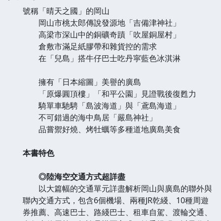
號稱「晴天之國」的岡山
岡山市桃太郎傳說發源地「吉備津神社」
高梁市深山中的銅礦奇蹟「吹屋銅屋村」
倉敷市滿足紙膠帶和雜貨控的需求
在「兒島」搭牛仔巴士吃丹寜藍色冰淇淋
擁有「日本縮圖」美譽的廣島
「原爆圓頂樓」「和平公園」見證戰後復甦力
騎單車馳騁「島波海道」與「鳶島海道」
不可錯過的海中鳥居「嚴島神社」
品嘗禦好燒、烤牡蠣等多種道地廣島美食
本書特色
◎陸海空交通方式超詳盡
以大篇幅的交通單元詳盡解析岡山與廣島的聯外與
聯內交通方式，包含6個機場、兩種JR乾綫、10種周遊
券推薦、高速巴士、路綫巴士、租車自駕、渡輪交通、