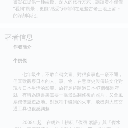
書旨在提供一種緩慢、深入的旅行方式，讓讀者不僅僅
“看到”風景，更能“感受”到時間在這些古老土地上留下
的深刻印記。
著者信息
作者簡介
牛奶傑
七年級生，不敢自稱文青、對很多事也一竅不通，
但喜歡觀察日本的人、事、物，在意曆史與傳統文化對
現今日本生活的影響。旅行足跡踏過日本47個都道府
縣，有時為瞭書裏需要一張景點翻修後的照片，又會風
塵僕僕重遊故地。對旅程中碰到的火車、飛機與大眾交
通工具也很感興趣！
2008年起，在網路上耕耘「傑宿 絮語」與「傑水