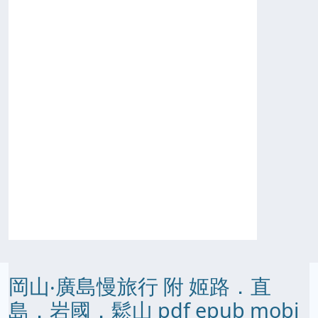
岡山‧廣島慢旅行 附 姬路．直
島．岩國．鬆山 pdf epub mobi