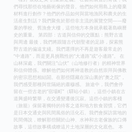
們尋找那些在地藝術傢的聲音。他們如何用島上的廢棄
材料進行創作？他們的作品如何與當地漁民和農夫的生
活産生對話？我們聚焦於那些非主流的展覽空間——廢
棄的學校、舊漁會大樓，這些地方本身就承載著島嶼曆
史的重量。 第四部：古道與信仰的交匯點：熊野古道
與周邊 最後，我們將跟隨古代朝聖者的足跡，探索熊
野古道的偏遠支綫。我們選擇的不再是遊客最常走的
“中邊路”，而是更具挑戰性的“大邊路”或“小邊路”。 在
山林深處，我們關注“山伏”（山地修行者）的精神世界
和信仰體係。瞭解他們如何將神道教的自然崇拜與佛教
的密宗思想相結閤。在那些隱藏在深山裏的“奧之院”，
我們感受那種與世隔絕的肅穆感。 旅途中，我們會停
留在一些古老的“宿場町”（驛站小鎮），這些小鎮在古
道興盛時繁華，在交通變遷後沉寂。這些小鎮的客棧
（旅籠）保留著獨特的待客之道和地方飲食習慣，它們
是日本交通史與民間風俗的活化石。我們會探訪當地的
民間傳說，瞭解那些關於山神、水神和古老傢族的口傳
故事，這些故事構成瞭這片土地深層的文化底色。 本