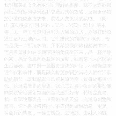
我對那裏的文化有更深刻理解的書籍。我不太喜歡那
種密密麻麻列舉景點和交通方式的攻略，反而更傾嚮
於那些能夠講述故事、展現人文風情的讀物。《岡
山‧廣島慢旅行 附 姬路．直島．岩國．鬆山》這本
書，以一種非常溫和且引人入勝的方式，為我打開瞭
通往這片土地的大門。它所描繪的“慢旅行”概念，恰
恰是我一直所追求的。我不希望我的旅程匆匆忙忙，
而是希望能夠在某個寜靜的角落坐下來，品一杯當地
的茶，感受微風拂過臉頰的溫度，觀察當地人悠閑的
生活節奏。書中對一些曆史遺跡的介紹，不僅僅是陳
述年代和事件，而是融入瞭更多關於當時人們生活狀
態的細節，讓我感覺自己穿越瞭時空，置身於那個年
代，親曆著曆史的變遷。我尤其對書中提到的那些能
夠展現當地藝術氛圍的區域感到好奇，特彆是直島，
我一直聽說那裏是一個藝術傢的天堂，充滿瞭創意和
驚喜。這本書所傳達的，不僅僅是旅遊信息，更是一
種旅行的態度，一種去感受、去傾聽、去融入的態