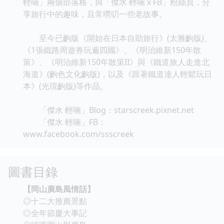
輕喃」兩個部落格，與「傑水 輕喃 x FB」粉絲頁，分
享旅行中的趣味，且常嘮叨一些老故事。
至今已齣版《開始在日本自助旅行》(太雅齣版)、
《1張鐵路周遊券玩遍四國》、《明治維新150年散
策》、《明治維新150年散策II》與《鐵道旅人走進北
海道》(齣色文化齣版)，以及《跟著鐵道達人輕鬆玩日
本》(光現齣版)等作品。
「傑水 輕喃」Blog：starscreek.pixnet.net
「傑水 輕喃」FB：
www.facebook.com/ssscreek
圖書目錄
【岡山廣島風情話】
◎十二大推薦景點
◎全年節慶大事記