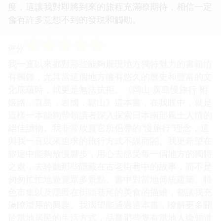
度，這讓我對即將到來的旅程充滿瞭期待，相信一定
會有許多意想不到的發現和觸動。
☆
☆
☆
☆
☆
评分
我一直以來都對那些能夠展現地方獨特魅力的書籍情
有獨鍾，尤其當這個地方擁有悠久的曆史和豐富的文
化底蘊時，就更是無法抗拒。《岡山‧廣島慢旅行 附
姬路．直島．岩國．鬆山》這本書，在我眼中，就是
這樣一本能夠帶領讀者深入探索日本南部風土人情的
絕佳讀物。我非常欣賞它所倡導的“慢旅行”理念，這
與我一直以來追求的旅行方式不謀而閤。我更希望在
旅途中能夠放慢腳步，用心去感受每一個地方的獨特
之處，去聆聽那些隱藏在古老街巷中的故事，而不是
匆匆忙忙地遊覽眾多景點。書中對當地傳統建築、特
色市集以及隱匿在街頭巷尾的美食的描繪，都讓我充
滿瞭濃厚的興趣。我渴望能通過這本書，瞭解更多關
於當地居民的生活方式，品嘗那些隻有當地人纔知道