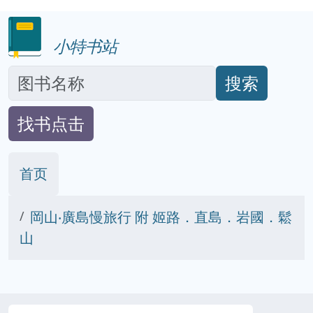
小特书站
搜索
找书点击
首页
岡山‧廣島慢旅行 附 姬路．直島．岩國．鬆
山