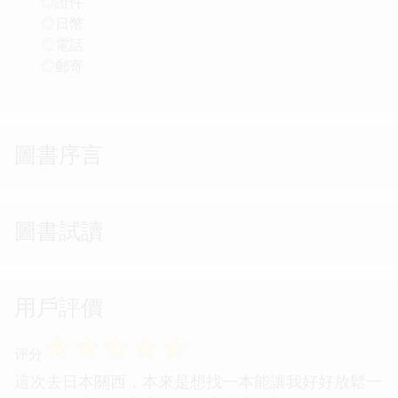
◎證件
◎日幣
◎電話
◎郵寄
圖書序言
圖書試讀
用戶評價
☆
☆
☆
☆
☆
评分
這次去日本關西，本來是想找一本能讓我好好放鬆一