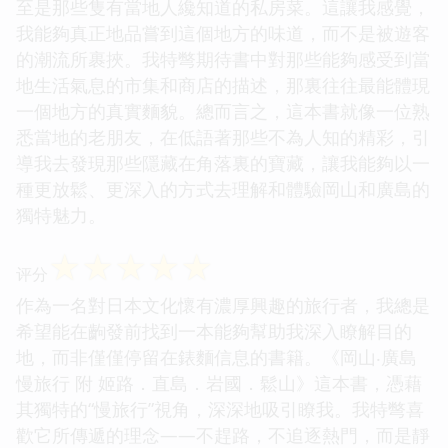
至是那些隻有當地人纔知道的私房菜。這讓我感覺，
我能夠真正地品嘗到這個地方的味道，而不是被遊客
的潮流所裹挾。我特彆期待書中對那些能夠感受到當
地生活氣息的市集和商店的描述，那裏往往最能體現
一個地方的真實麵貌。總而言之，這本書就像一位熟
悉當地的老朋友，在低語著那些不為人知的精彩，引
導我去發現那些隱藏在角落裏的寶藏，讓我能夠以一
種更放鬆、更深入的方式去理解和體驗岡山和廣島的
獨特魅力。
☆
☆
☆
☆
☆
评分
作為一名對日本文化懷有濃厚興趣的旅行者，我總是
希望能在齣發前找到一本能夠幫助我深入瞭解目的
地，而非僅僅停留在錶麵信息的書籍。《岡山‧廣島
慢旅行 附 姬路．直島．岩國．鬆山》這本書，憑藉
其獨特的“慢旅行”視角，深深地吸引瞭我。我特彆喜
歡它所傳遞的理念——不趕路，不追逐熱門，而是靜