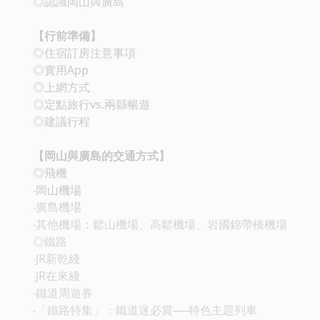
◎認識岡山與廣島
【行前準備】
◎住宿訂房注意事項
◎實用App
◎上網方式
◎定點旅行vs.兩縣暢遊
◎建議行程
【岡山與廣島的交通方式】
◎飛機
‧岡山機場
‧廣島機場
‧其他機場：鬆山機場、高鬆機場、岩國錦帶橋機場
◎鐵路
‧JR新乾綫
‧JR在來綫
‧鐵道周遊券
‧「鐵路特集」：鐵道迷必賞──特色主題列車