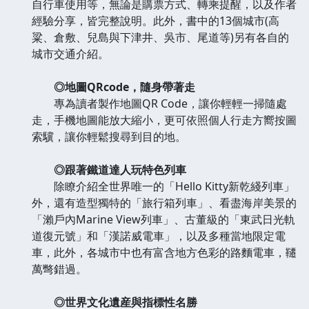
自行車使用等，無論是購票方式、轉乘提醒，以及作者
經驗分享，皆完整說明。此外，書中的13個城市(高
粱、倉敷、兒島與下津井、吳市、尾道等)另有各自的
城市交通介紹。
◎地圖QRcode，隨身帶著走
專為讀者製作地圖QR Code，讓你輕輕一掃隨處
走，手機地圖能放大縮小，更可依照個人行走方嚮按圖
索驥，讓你輕鬆搜尋到目的地。
◎跟著鐵道達人玩特色列車
除瞭介紹全世界唯一的「Hello Kitty新乾綫列車」
外，還有造型獨特的「旅行箱列車」、看盡海岸美景的
「瀨戶內Marine View列車」、古董級的「東武日光軌
道復元號」和「漢諾威電車」，以及多種當地限定電
車，此外，各城市中也有富含地方色彩的路麵電車，韆
萬彆錯過。
◎世界文化遺産與指標性名勝