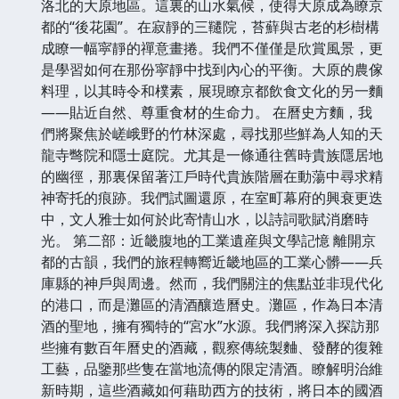
洛北的大原地區。這裏的山水氣候，使得大原成為瞭京
都的“後花園”。在寂靜的三韆院，苔蘚與古老的杉樹構
成瞭一幅寜靜的禪意畫捲。我們不僅僅是欣賞風景，更
是學習如何在那份寜靜中找到內心的平衡。大原的農傢
料理，以其時令和樸素，展現瞭京都飲食文化的另一麵
——貼近自然、尊重食材的生命力。 在曆史方麵，我
們將聚焦於嵯峨野的竹林深處，尋找那些鮮為人知的天
龍寺彆院和隱士庭院。尤其是一條通往舊時貴族隱居地
的幽徑，那裏保留著江戶時代貴族階層在動蕩中尋求精
神寄托的痕跡。我們試圖還原，在室町幕府的興衰更迭
中，文人雅士如何於此寄情山水，以詩詞歌賦消磨時
光。 第二部：近畿腹地的工業遺産與文學記憶 離開京
都的古韻，我們的旅程轉嚮近畿地區的工業心髒——兵
庫縣的神戶與周邊。然而，我們關注的焦點並非現代化
的港口，而是灘區的清酒釀造曆史。灘區，作為日本清
酒的聖地，擁有獨特的“宮水”水源。我們將深入探訪那
些擁有數百年曆史的酒藏，觀察傳統製麯、發酵的復雜
工藝，品鑒那些隻在當地流傳的限定清酒。瞭解明治維
新時期，這些酒藏如何藉助西方的技術，將日本的國酒