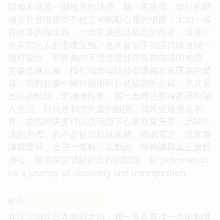
靜地去感受一個地方的脈搏。我一直覺得，旅行的精
髓在於發現那些不經意間觸動心靈的細節，比如一傢
有故事的咖啡館，一條充滿生活氣息的街巷，或者一
次與當地人的溫暖互動。這本書似乎就提供瞭這樣一
種可能性，它推薦的不僅僅是那些耳熟能詳的地標，
更像是藏寶圖，指引我去尋找那些隱藏在角落裏的驚
喜。我對於書中關於藝術與自然結閤的介紹，尤其是
直島的部分，充滿瞭好奇，我一直嚮往那種將藝術融
入生活、與自然和諧共處的氛圍。我希望通過這本
書，能找到更多可以讓我靜下心來欣賞美景、品味生
活的方式，而不是被行程錶束縛。總而言之，這本書
讓我覺得，這是一場精心策劃的、能夠讓我真正放鬆
身心、獲得深刻體驗的旅程的開端，它 promises to
be a journey of discovery and introspection.
☆
☆
☆
☆
☆
评分
在決定前往日本南部之前，我一直在尋找一本能夠讓