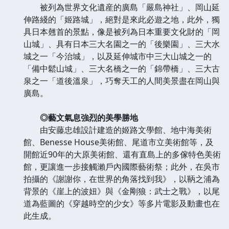
被列為世界文化遺産的廣島「嚴島神社」、岡山延
伸路綫的「姬路城」，絕對是來此必遊之地，此外，獨
具日本翹首的景點，像是被列為日本重要文化財的「岡
山城」、具有日本三大名園之一的「後樂園」、三大水
城之一「今治城」，以及延伸城市中三大山城之一的
「備中鬆山城」、三大名橋之一的「錦帶橋」、三大古
泉之一「道後溫泉」，巧奪天工的人間美景盡在岡山與
廣島。
◎藝文氣息強烈的美學勝地
由安藤忠雄設計建造的姬路文學館、地中海美術
館、Benesse House美術館、尾道市立美術館等，及
開館近90年的大原美術館、還有直島上的多傢特色美術
館，更讓進一步接觸瀨戶內國際藝術祭；此外，在吳市
拍攝的《謝謝你，在世界的角落找到我》，以鞆之浦為
背景的《崖上的波妞》與《金剛狼：武士之戰》，以尾
道為藍圖的《穿越時空的少女》等多片電影及動畫也在
此生成。