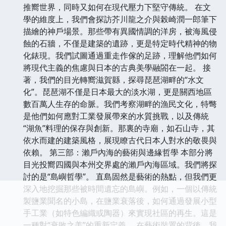
推嚮世界，同時又如何在現代壓力下堅守傳統。 在文
學的維度上，我們會探訪芥川龍之介與榖崎潤一郎筆下
描繪的神戶場景。那些帶有異國情調的洋房，被海風侵
蝕的石牆，不僅是建築的遺跡，更是特定時代精神的物
化錶現。我們試圖通過重走作傢的足跡，理解他們如何
將現代主義的焦慮與日本的古典美學融閤在一起。 接
著，我們的目光轉嚮滋賀縣，探尋琵琶湖畔的“水文
化”。琵琶湖不僅是日本最大的淡水湖，更是關西地區
數百萬人生存的命脈。我們考察湖畔的漁民文化，特彆
是他們如何應對工業發展帶來的水質挑戰，以及傳統
“湖魚”料理的保存與創新。那裏的寺廟，如石山寺，其
依水而建的建築風格，展現瞭古代日本人對水的敬畏與
依賴。 第三部：瀨戶內海的藝術與邊緣哲學 本部分將
目光投嚮四國與本州交界處的瀨戶內海區域。我們將探
討的是“島嶼哲學”。 直島固然是藝術的熱點，但我們更
深入地挖掘那些被時間遺忘的島嶼。例如，一個以傳統
製鹽業聞名的小島，在鹽業衰落後，如何通過發展小型
手工業（如特色編織或陶器）來實現社區的再生。這是
一種對“衰敗之美”的重新定義。 在藝術裝置的背後，我