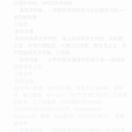
交通科學館、MAZDA博物館
‧「廣島市特集」：球隊與球場同受注目的廣島代錶──
廣島鯉魚隊
◎吳市
‧吳市交通
‧吳市海事曆史科學館、海上自衛隊吳史料館、吳船艦
之旅、吳地方總監部、入船山紀念館、曆史見之丘、音
戶渡輪與音戶大橋、江田島
‧「吳市特集」：古早和風味彌漫的島嶼之美──吳綫與
鳶島海道之旅
◎尾道市
‧尾島交通
‧韆光寺山纜車、韆光寺公園、尾道市立美術館、見晴
亭、貓之細道、ゆーゆー、BETTER BICYCLES、工房尾
道帆布、穴子的寢屋、ONOMICHI SHARE、
ONOMICHI DENIM SHOP、Guesthouse
Yadocurly、喰海、福福饅頭、ONOMICHI U2、後藤
鑛泉所
‧「尾島市特集」：體驗跨海鐵馬行的暢快──島波海道