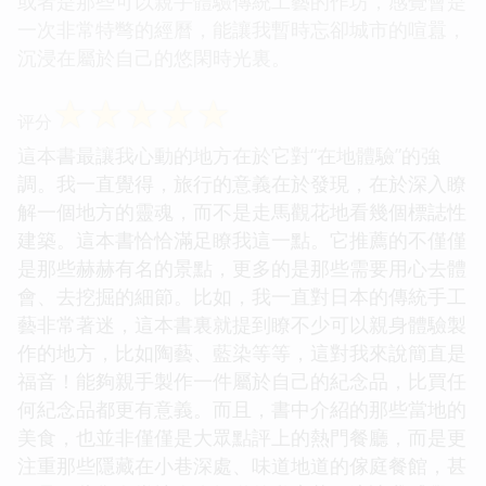
或者是那些可以親手體驗傳統工藝的作坊，感覺會是
一次非常特彆的經曆，能讓我暫時忘卻城市的喧囂，
沉浸在屬於自己的悠閑時光裏。
☆
☆
☆
☆
☆
评分
這本書最讓我心動的地方在於它對“在地體驗”的強
調。我一直覺得，旅行的意義在於發現，在於深入瞭
解一個地方的靈魂，而不是走馬觀花地看幾個標誌性
建築。這本書恰恰滿足瞭我這一點。它推薦的不僅僅
是那些赫赫有名的景點，更多的是那些需要用心去體
會、去挖掘的細節。比如，我一直對日本的傳統手工
藝非常著迷，這本書裏就提到瞭不少可以親身體驗製
作的地方，比如陶藝、藍染等等，這對我來說簡直是
福音！能夠親手製作一件屬於自己的紀念品，比買任
何紀念品都更有意義。而且，書中介紹的那些當地的
美食，也並非僅僅是大眾點評上的熱門餐廳，而是更
注重那些隱藏在小巷深處、味道地道的傢庭餐館，甚