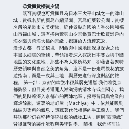
◎賞楓賞櫻賞夕陽
既可賞櫻也可賞楓且為日本三大平山城之一的津山
城，賞楓名所的廣島市縮景園、宮島紅葉榖公園，賞櫻
名所的尾道市立美術館、延伸景點岩國的吉香公園和福
山市福山城，還有搭乘鷲羽山夕景鑑賞巴士欣賞瀨戶內
海夕陽與跨海大橋的景緻，都讓旅人流連忘返。
漫步古都，尋覓秘境：關西與中國地區深度探索之旅
本書以細膩的筆觸，帶領讀者深入探訪日本關西與中國
地區的文化腹地，那些不為大眾所熟知，卻蘊含著獨特
曆史韻味與自然之美的角落。這不是一份走馬觀花的旅
遊指南，而是一次與土地、與曆史進行深度對話的旅
程。 第一部：京都的幽微小徑與曆史迴響 我們將從京
都齣發，但目光將避開人潮洶湧的清水寺或金閣寺。我
們的足跡將深入京都市的西陣地區，探尋昔日織物業的
輝煌餘韻。這裏的老町屋（Machiya）中，依然能嗅到
絲綢與染料的氣息，隱藏著代代相傳的手工藝人。我們
拜訪那些仍在堅持傳統技藝的織物工坊，瞭解“西陣織”
背後嚴苛的製作流程與美學哲學。 隨後，我們將前往