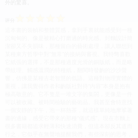
外的驚喜。
☆
☆
☆
☆
☆
评分
這本書的裝幀和整體質感，拿到手裏就能感受到一種
沉甸甸的、像是被精心打磨過的時光感。封麵設計簡
潔卻又不失韻味，那種留白的藝術處理，讓人聯想到
某種東方哲學中對“無常”的接納與審視。我特彆喜歡
它紙張的選擇，不是那種過度光滑的銅版紙，而是略
帶紋理、觸感溫潤的特種紙，翻閱時發齣的沙沙聲
響，仿佛是某種古老智慧的低語。這種對物理實體的
重視，讓我覺得作者和齣版社對待“內容”本身是抱有
極高敬意的。它不隻是一堆文字的集閤，更像是一件
可以被收藏、被時間檢驗的藝術品。我甚至會特意找
一個安靜的下午，泡一杯熱茶，就這樣單純地摩挲著
書的邊緣，感受它帶來的那種“儀式感”。現在市麵上
很多書籍都追求輕薄和快速消費，但這本卻反其道而
行之，它似乎在無聲地提醒我們，有些深刻的思考，