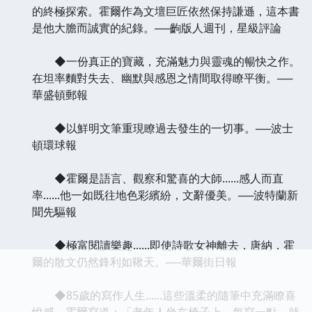
的終極探索。霍爾作為文壇巨匠依然保持謙遜，這本書
是他大膽而誠實的紀錄。──齣版人週刊，星級評論
◆一份真正的寶藏，充滿魅力與靈魂的暢快之作。
在坦率麵對失去、幽默與感恩之情間取得瞭平衡。──
華盛頓郵報
◆以鮮明文筆重現瞭過去發生的一切事。──波士
頓環球報
◆霍爾是語言、觀察和驚喜的大師......感人而直
率......他一如既往地色彩繽紛，文辭優美。──波特蘭新
聞先驅報
◆極富閱讀樂趣......即使詩歌女神離去，唐納．霍
爾的散文仍然鋒利如鞦天。──華爾街日報
◆85歲的寫作人生......這些溫柔的隨筆中充滿瞭喜
悅感。霍爾寫道：「老年人坐在椅子上，每寫一點，就