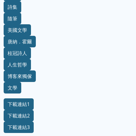
詩集
隨筆
美國文學
唐納．霍爾
桂冠詩人
人生哲學
博客來獨傢
文學
下載連結1
下載連結2
下載連結3