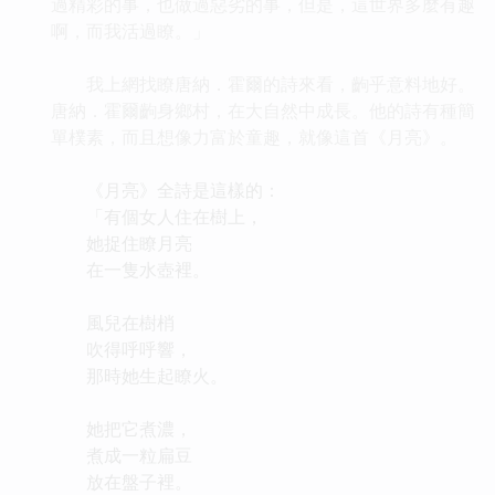
過精彩的事，也做過惡劣的事，但是，這世界多麼有趣
啊，而我活過瞭。」
我上網找瞭唐納．霍爾的詩來看，齣乎意料地好。
唐納．霍爾齣身鄉村，在大自然中成長。他的詩有種簡
單樸素，而且想像力富於童趣，就像這首《月亮》。
《月亮》全詩是這樣的：
「有個女人住在樹上，
她捉住瞭月亮
在一隻水壺裡。
風兒在樹梢
吹得呼呼響，
那時她生起瞭火。
她把它煮濃，
煮成一粒扁豆
放在盤子裡。