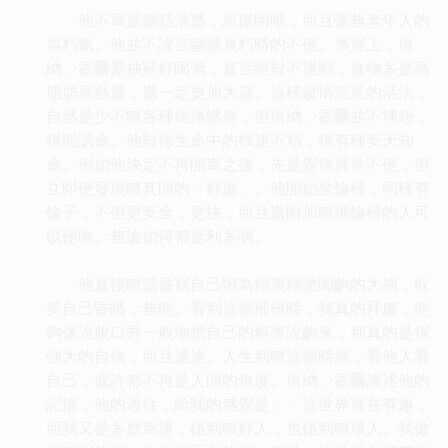
他不單是腦筋清楚，思慮明晰，而且毫無老年人的
腐朽氣。他並不諱言軀體衰朽時的不便。事實上，唐
納．霍爾愛抽菸好喝酒，直言絕對不運動，食物多是高
脂肪高熱量，還一定要加大蒜。這樣縱情恣意的活法，
自然是少不瞭各種病痛纏身，但唐納．霍爾並不埋怨，
很能認命。他對待生命中的橫逆不順，很有種安天知
命。例如他決定不再開車之後，先是覺得異常不便，但
立即便發現瞭其間的「好處」。他開始坐輪椅，同樣有
輪子，不但更安全，更快，而且還附加瞭推輪椅的人可
以使喚。無論如何都是利多啊。
他直接瞭當書寫自己因為糊裏糊塗闖齣的大禍，取
笑自己昏瞶，無能。看到這個部份時，我真的拜服，能
夠像說脫口秀一般地把自己的糗事說齣來，那真的是很
強大的自信，而且通達。人生到瞭這個時辰，看他人看
自己，或許都不再是人間的角度。唐納．霍爾講述他的
記憶，他的過往，給我的感覺是：「這世界實在有趣，
而我又是多麼幸運，碰到瞭好人，也碰到瞭壞人。我做