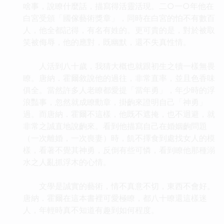
啥事，說瞭什麼話，描寫得活靈活現。二○一○年他在
白宮受頒「國傢藝術獎章」，同時在白宮的怕不有數百
人，他全都記得，有名有姓的。更可貴的是，對於被取
笑被侮辱，他的應對，既幽默，還不失真性情。
人活到八十歲，我猜大概也就跟初生之犢一樣無畏
瞭。唐納．霍爾敘說他的過往，非常直率，並且色香味
俱全。當然許多人老瞭都愛提「當年勇」，年少時的浮
浪豔事，忽然就成瞭勳章，掛齣來證明自己「神勇」
過。而唐納．霍爾不這樣，他既不遮掩，也不迴避，就
非常之誠直地說齣來。看到他描寫自己在婚姻齣問題
（一次離婚，一次喪妻）時，飢不擇食到處找女人的模
樣，看著不覺其神勇，反倒有些可憐，看到瞭他那種溺
水之人亂抓浮木的心情。
文學是誠實的藝術，情不真意不切，東西不會好。
唐納．霍爾在這本書裡可愛極瞭，都八十瞭還這樣迷
人，年輕時真不知道有趣到如何程度。