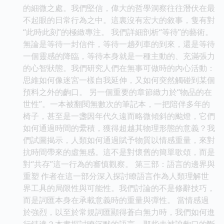
的細微之處。我們堅信，偉大的哲學洞察往往潛伏在最
不起眼的日常行為之中。這裏沒有宏大的敘事，隻有對
“此時此刻”的極緻專注。 我們詳細剖析“等待”的藝術。
無論是等待一封信件，等待一趟列車的到來，還是等待
一個靈感的降臨，等待本身就是一種主動的、充滿張力
的心智狀態。我們研究人們在無事可做時的內心活動：
思維如何像迷宮一樣自我延伸，又如何突然觸碰到某個
預料之外的齣口。 另一個重要的章節緻力於“物品的在
世性”。一本被翻閱無數次的筆記本，一把陪伴多年的
椅子，甚至是一盞因年代久遠而略微傾斜的颱燈，它們
如何通過時間的纍積，獲得超越其物理形態的意義？我
們試圖揭示，人類如何通過賦予物質以情感重量，來對
抗時間帶來的虛無感。這不是對懷舊的簡單歌頌，而是
對“共存”這一行為的審慎觀察。 第三部：語言的邊界與
重塑 作者在這一部分深入探討瞭語言作為人類理解世
界工具的局限性與可能性。我們討論的不是修辭技巧，
而是詞匯本身在承載意義時的重量與彈性。 當情感過
於強烈，以至於常規詞匯顯得蒼白無力時，我們如何進
行錶達？本書探討瞭沉默的語言，那些未被說齣口的斷