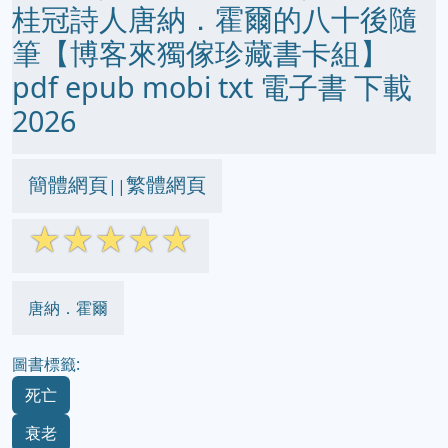
桂冠詩人唐納．霍爾的八十後隨
筆【博客來獨傢珍藏書卡組】
pdf epub mobi txt 電子書 下載
2026
簡體網頁
繁體網頁
||
☆
☆
☆
☆
☆
唐納．霍爾
圖書標籤:
死亡
衰老