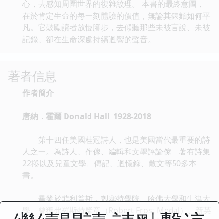
心，去感知周圍世界的復雜紋理。 本書的最終意圖，
在於肯定生命的每一刻體驗的價值，無論其錶麵如何平
凡。它鼓勵讀者放慢腳步，去傾聽那些未被言說、未被
記錄、卻在生命深處持續迴響的聲音。
著者信息
作者簡介
唐納．霍爾 Donald Hall 1928-2018
第十四任美國桂冠詩人，也是美國當代最重要的詩
人之一。為詩人、作傢、編輯和文學評論傢，著有詩集
22捲以及兒童文學、傳記、迴憶錄、散文等50多本
書。
畢業於菲利普斯．剋塞特學院、哈佛大學和牛津大
學。曾獲弗羅斯特獎章（Robert Frost Medal）、新英