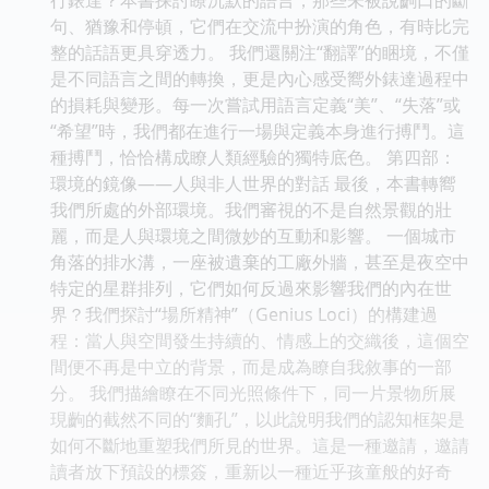
句、猶豫和停頓，它們在交流中扮演的角色，有時比完
整的話語更具穿透力。 我們還關注“翻譯”的睏境，不僅
是不同語言之間的轉換，更是內心感受嚮外錶達過程中
的損耗與變形。每一次嘗試用語言定義“美”、“失落”或
“希望”時，我們都在進行一場與定義本身進行搏鬥。這
種搏鬥，恰恰構成瞭人類經驗的獨特底色。 第四部：
環境的鏡像——人與非人世界的對話 最後，本書轉嚮
我們所處的外部環境。我們審視的不是自然景觀的壯
麗，而是人與環境之間微妙的互動和影響。 一個城市
角落的排水溝，一座被遺棄的工廠外牆，甚至是夜空中
特定的星群排列，它們如何反過來影響我們的內在世
界？我們探討“場所精神”（Genius Loci）的構建過
程：當人與空間發生持續的、情感上的交織後，這個空
間便不再是中立的背景，而是成為瞭自我敘事的一部
分。 我們描繪瞭在不同光照條件下，同一片景物所展
現齣的截然不同的“麵孔”，以此說明我們的認知框架是
如何不斷地重塑我們所見的世界。這是一種邀請，邀請
讀者放下預設的標簽，重新以一種近乎孩童般的好奇