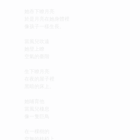
她吞下瞭月亮
於是月亮在她身體裡
像孩子一樣生長。
當風兒吹遠
她登上瞭
空氣的臺階
生下瞭月亮
在夜的屋子裡
黑暗的床上。
她哺育他
當風兒棲息
像一隻巨鳥
在一棵樹的
空無的枝椏上