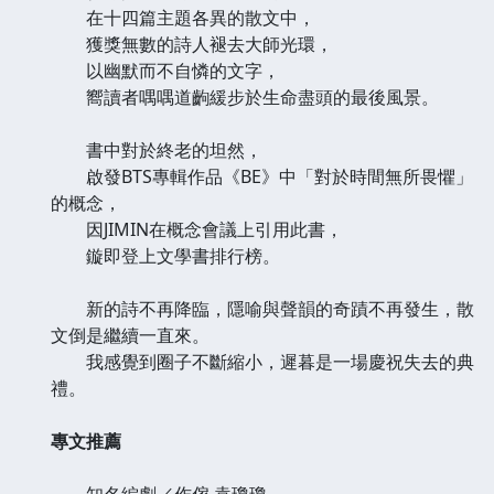
在十四篇主題各異的散文中，
獲獎無數的詩人褪去大師光環，
以幽默而不自憐的文字，
嚮讀者喁喁道齣緩步於生命盡頭的最後風景。
書中對於終老的坦然，
啟發BTS專輯作品《BE》中「對於時間無所畏懼」
的概念，
因JIMIN在概念會議上引用此書，
鏇即登上文學書排行榜。
新的詩不再降臨，隱喻與聲韻的奇蹟不再發生，散
文倒是繼續一直來。
我感覺到圈子不斷縮小，遲暮是一場慶祝失去的典
禮。
專文推薦
知名編劇／作傢 袁瓊瓊