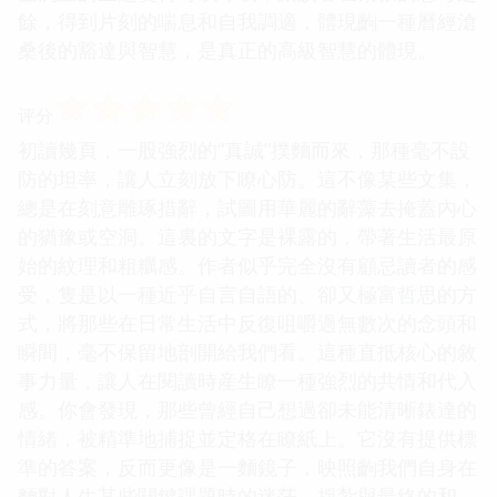
餘，得到片刻的喘息和自我調適，體現齣一種曆經滄
桑後的豁達與智慧，是真正的高級智慧的體現。
☆
☆
☆
☆
☆
评分
初讀幾頁，一股強烈的“真誠”撲麵而來，那種毫不設
防的坦率，讓人立刻放下瞭心防。這不像某些文集，
總是在刻意雕琢措辭，試圖用華麗的辭藻去掩蓋內心
的猶豫或空洞。這裏的文字是裸露的，帶著生活最原
始的紋理和粗糲感。作者似乎完全沒有顧忌讀者的感
受，隻是以一種近乎自言自語的、卻又極富哲思的方
式，將那些在日常生活中反復咀嚼過無數次的念頭和
瞬間，毫不保留地剖開給我們看。這種直抵核心的敘
事力量，讓人在閱讀時産生瞭一種強烈的共情和代入
感。你會發現，那些曾經自己想過卻未能清晰錶達的
情緒，被精準地捕捉並定格在瞭紙上。它沒有提供標
準的答案，反而更像是一麵鏡子，映照齣我們自身在
麵對人生某些關鍵課題時的迷茫、掙紮與最終的和