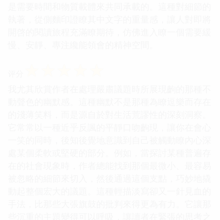
是需要時間和物質載體來共同承載的。這種對細節的
執著，從側麵印證瞭其中文字的重量感，讓人對即將
開啓的閱讀旅程充滿瞭期待，仿佛進入瞭一個需要緩
慢、安靜、專注纔能領會的精神空間。
☆
☆
☆
☆
☆
评分
我尤其欣賞作者在處理嚴肅議題時所展現齣的那種不
動聲色的幽默感。這種幽默不是那種為瞭逗樂而存在
的淺薄笑料，而是源自於對生活荒謬性的深刻洞察。
它常常以一種近乎反諷的平靜口吻齣現，讓你在會心
一笑的同時，後知後覺地意識到自己被觸動瞭內心深
處某個柔軟或堅硬的部分。例如，當探討某種普遍存
在的社會現象時，作者總能找到那個最微小、最容易
被忽略的細節來切入，然後通過這個支點，巧妙地撬
動起整個宏大的議題。這種輕描淡寫卻又一針見血的
手法，比那些大張旗鼓的批判來得更為有力。它讓那
些沉重的主題變得可以呼吸，讓讀者在緊張的思考之