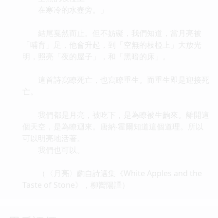
在寒冷的水壺旁。」
結尾戛然而止。但不妨礙，我們知道，當月亮被
「哺育」足，他會升起，到「空無的枝椏上」大放光
明，照亮「夜的屋子」，和「黑暗的床」。
這首詩寫瞭死亡，也寫瞭重生。而重生即是迎接死
亡。
我們都是月亮，被吃下，是為瞭被生齣來。離開這
個天空，是為瞭迴來。唐納‧霍爾知道這個道理。所以
可以明亮地活著。
我們也可以。
（〈月亮〉齣自詩選集《White Apples and the
Taste of Stone》，柳嚮陽譯）