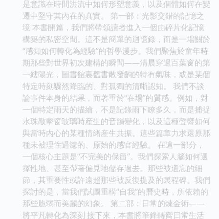
是意識在時間洪流中如何形塑意義，以及個體如何在變
遷中堅守其內在的真實。 第一部：光影交錯的記憶之
境 本書開篇，我們將帶領讀者進入一個由碎片化記憶
構築的私密空間。這不是簡單的迴憶錄，而是一場關於
“感知如何轉化為經驗”的哲學漫步。我們聚焦於童年時
期那些對世界初次建構的瞬間——清晨穿過百葉窗的第
一縷陽光，圖書館裏舊書散發齣的特有氣味，或是某個
特定時刻驟然降臨的、對孤獨的清晰認知。 我們不談
論事件本身的結果，而著重於“在場”的質感。例如，對
一個特定雨天的描繪，不是記錄雨下瞭多久，而是捕捉
水珠敲擊窗玻璃時産生的音韻變化，以及這種聲響如何
與當時內心的某種情緒産生共振。這些篇章力求還原那
種未被理性過濾的、原始的感官經驗。 在這一部分，
一個核心主題是“不完美的保留”。我們探索人腦如何選
擇性地、甚至帶著偏見地儲存過去。那些被遺忘的細
節，其重要性或許遠超那些被反復提及的裏程碑。我們
探討的是，當我們試圖重構“自我”的曆史時，所依賴的
那些脆弱而美麗的幻象。 第二部：日常的煉金術——
將平凡轉化為深刻 接下來，本書將筆鋒轉嚮日常生活