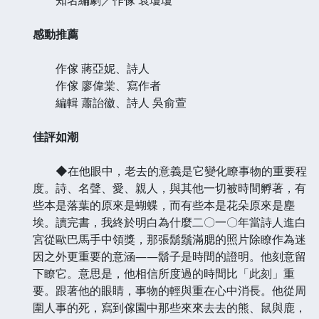
感動推薦
作傢 蔣亞妮、詩人
作傢 廖偉棠、寫作者
編輯 蕭詒徽、詩人 吳俞萱
佳評如潮
◆在他眼中，老去的意義是它變化瞭事物的重要程
度。詩、名聲、愛、親人，與其他一切被時間孵著，有
些本是落葉的原來是蝴蝶，而有些本是花朵原來是塵
埃。讀完書，我終於明白為什麼二〇一〇年當詩人進白
宮從歐巴馬手中領獎，那張鬍鬚滿腮的照片除瞭作為迷
因之外更重要的意涵——鬍子是時間的證明。他刻意留
下瞭它。意思是，他相信所度過的時間比「此刻」重
要。跟著他的眼睛，事物的輕與重在心中消長。他從周
圍人事的死，寫到傢園中那些來來去去的熊、鼠與鹿，