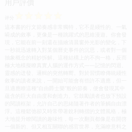
用戶評價
☆
☆
☆
☆
☆
评分
這本書的行文節奏感非常獨特，它不是綫性的、一氣
嗬成的敘事，更像是一種跳躍式的思維漫遊。你會發
現，它能在前一刻還在描繪清晨窗外光影的變化，下
一秒就迅速轉入對某個曆史事件的沉思，或者對一個
抽象概念的精妙拆解。這種結構上的不拘一格，反而
極大地模擬瞭真實人腦的運作方式——記憶的閃迴、
靈感的迸發、邏輯的突然轉嚮。對於習慣瞭傳統綫性
敘事的讀者來說，一開始可能會有些許不適應，但一
旦適應瞭這種“自由爵士樂”般的節奏，便會發現其中
蘊含的巨大自由度和創造力。它鼓勵讀者也放下預設
的閱讀框架，允許自己的思緒隨著作者的筆觸自由漂
浮。這種鬆弛卻又時常帶著銳利轉摺的文體風格，極
大地提升瞭閱讀的趣味性，每一次翻頁都像是在開啓
一個新的、但又相互關聯的感官世界，充滿瞭意料之