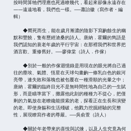
按時間算牠們理應也死過瞭幾代，看起來卻像永遠存在
——遠遠地看，我們也一樣。──蕭詒徽（寫作者・編
輯）
◆嚮死而生，能在歲月漸濃的陰影下寫齣餘生的幽
默和豐饒，隻有歷經滄桑的詩人。唐納．霍爾的雋語是
我們認知的衰老年歲的平行宇宙：在那裡我們和世界把
酒言歡、重修舊好。──廖偉棠（詩人．作傢）
◆別於一般的作傢迴憶錄是用現在的眼光將自己過
往的塵埃、氣體、恆星在天球勾畫齣一條乳白色的銀河
亮帶，連失敗和落魄也被包覆在一種滑順的光暈之中；
唐納．霍爾的臨終目光不是無時間性地為自己的一生賦
形，而是瞄準當下，攤露他此刻的種種力不從心，把僅
剩的力氣放在老瞭纔能摸索的老，探看正在生長和演變
的老。即使身軀和生活殘破，他戮力挖掘經驗的完整
性，展現瞭寫作者的尊嚴。──吳俞萱（詩人）
◆關於年老帶來的喜悅與試煉，以及人生究竟為何