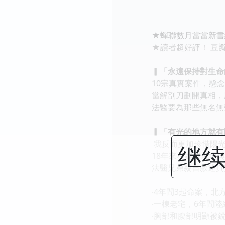
★蟬聯數月當當新書總
★讀者超好評！ 豆瓣讀
▎「永遠保持對生命的
10宗真實案件，懸念
當解剖刀劃開真相，屍
法醫要為那些無名無聲
▎「有光的地方就有陰
我反而更加珍惜陽光下
继续
18年來在案發現場與屍
法醫兄弟親自敘述真
‧4年間3起命案，北方
‧一棟老宅，6年間陸續
‧胸部和腹部明顯被銳