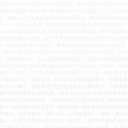
全球几处标志性城市的深入田野调查，本书勾勒出一部宏大却又
乌托邦与陷阱 本书的第一部分聚焦于十九世纪末至二十世纪中
蓝图。他深入分析了诸如霍华德田园城市理论、柯布西耶的光辉
力。 一个核心论点是：建筑师和规划师们往往过于沉迷于理性
正式的社会网络以及居民对地方依恋的深厚情感。书中详细剖析
造的东欧集体住房区，探讨了其在快速建设中如何牺牲了社区的
示了“清除贫民窟”的口号背后，被系统性抹除的边缘群体文化景观
，重现了那些被推土机夷平的街区在被拆除前的生活图景。他尤
坊、街角的报刊亭、私自加盖的顶楼花园——这些空间恰恰是城市
间与权力痕迹 本书的第二部分转向对“可见的遗忘”的解剖。卡
的当下”。然而，历史的痕迹总会以扭曲的方式回归。 他花费了
一座城市中心广场的设计，最初是为了彰显国家权力，但随着政
是庄严的象征，而是成为了新旧意识形态交锋的舞台。作者细致
被不同群体重新定义和使用。 更引人注目的是对“隐形边界”的
挡所构成的无形隔离带。卡特赖特追踪了那些被高速公路系统割
展示了城市设计师在无意中（或有意地）如何通过基础设施的布
受噪音、污染和孤立。 第三部分：织锦的修复——拼贴、挪用与
量——普通市民和新的文化实践。他认为，当宏大的规划失败时
了“拼贴式城市主义”（Patchwork Urbanism）的现象