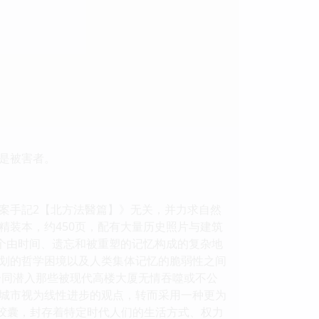
是被害者。
案手記2【北方法醫篇】》无关，并力求自然
精装本，约450页，配有大量历史照片与建筑
一个由时间、遗忘和被重塑的记忆构成的复杂地
划的哲学困境以及人类集体记忆的脆弱性之间
一同潜入那些被现代高楼大厦无情吞噬或不公
将城市视为线性进步的观点，转而采用一种更为
间胶囊，封存着特定时代人们的生活方式、权力