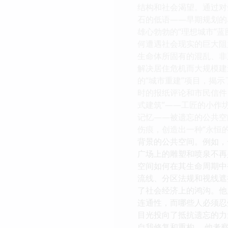
结构和社会渴望。通过对
石的低语——早期规划的
雄心勃勃的“理想城市”
何遭遇社会现实的巨大阻
生命体所固有的混乱、非
解决居住危机而大规模建
的“城市重建”项目，揭
时的报纸评论和市民信件
式建筑”——工匠的小作
记忆——被遗忘的公共空
伤痕，创造出一种“永恒
背景的公共空间。例如，
广场上的雕塑和喷泉不再
空间如何在其生命周期中
流线、分区法规和视线遮
了社会经济上的鸿沟。他
连通性，而哪些人必须忍
目光投向了抵抗遗忘的力
自我修复和重构。 他考察