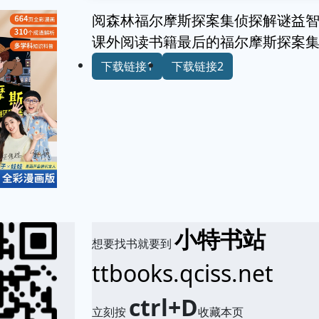
阅森林福尔摩斯探案集侦探解谜益
课外阅读书籍最后的福尔摩斯探案
下载链接1
下载链接2
小特书站
想要找书就要到
ttbooks.qciss.net
ctrl+D
立刻按
收藏本页