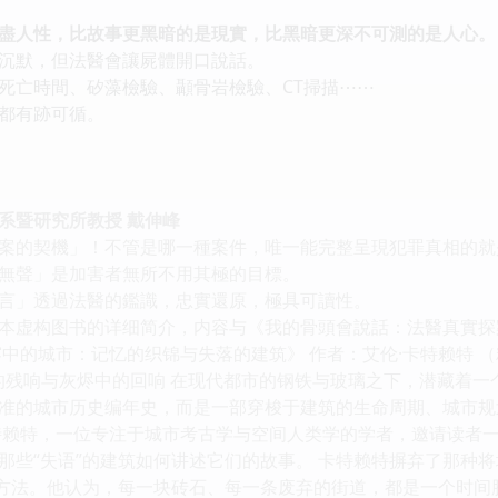
道盡人性，比故事更黑暗的是現實，比黑暗更深不可測的是人心。
默，但法醫會讓屍體開口說話。
亡時間、矽藻檢驗、顳骨岩檢驗、CT掃描⋯⋯
都有跡可循。
系暨研究所教授 戴伸峰
的契機」！不管是哪一種案件，唯一能完整呈現犯罪真相的就
聲」是加害者無所不用其極的目標。
」透過法醫的鑑識，忠實還原，極具可讀性。
本虚构图书的详细简介，内容与《我的骨頭會說話：法醫真實探
雾中的城市：记忆的织锦与失落的建筑》 作者：艾伦·卡特赖特 （
：时间的残响与灰烬中的回响 在现代都市的钢铁与玻璃之下，潜藏着
准的城市历史编年史，而是一部穿梭于建筑的生命周期、城市规
特赖特，一位专注于城市考古学与空间人类学的学者，邀请读者
那些“失语”的建筑如何讲述它们的故事。 卡特赖特摒弃了那种
”方法。他认为，每一块砖石、每一条废弃的街道，都是一个时