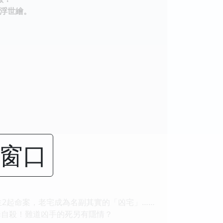
浮世繪。
」
闭窗口
2起命案，老宅成為名副其實的「凶宅」……
自殺！難道凶手的死另有隱情？