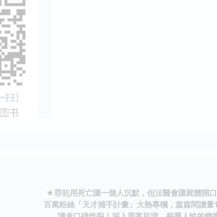
★罪犯用死亡讓一個人沉默，但法醫會讓屍體開口
百萬粉絲「天才捕手計畫」大熱專欄，篇篇閱讀量1
讀者口碑炸裂！深入罪案肌理，探尋人性的幽