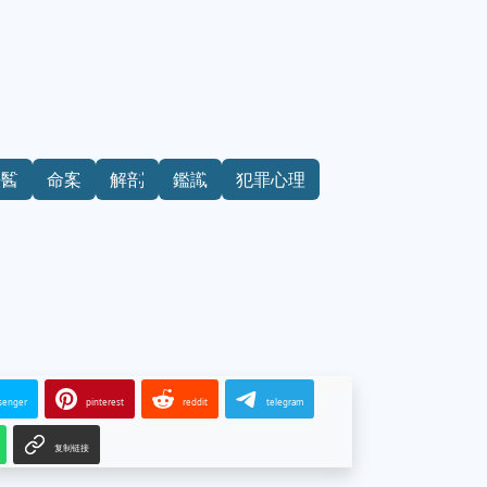
法醫
命案
解剖
鑑識
犯罪心理
senger
pinterest
reddit
telegram
复制链接