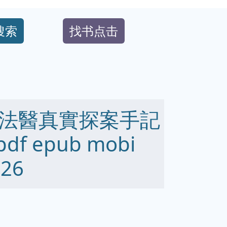
搜索
找书点击
法醫真實探案手記
 epub mobi
26