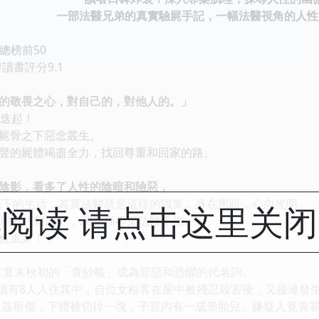
一部法醫兄弟的真實驗屍手記，一幅法醫視角的人性
榜前50
書評分9.1
敬畏之心，對自己的，對他人的。」
迭起！
骨之下惡念叢生。
的屍體竭盡全力，找回尊重和回家的路。
影，看多了人性的陰暗和險惡，
的生活，其實法醫就是這樣的職業，身在黑暗，心向光明。
阅读 请点击这里关
骨「對話」，20餘種專業法醫手法。
實重案！
夏末秋初的「青紗帳」成為罪惡和恐懼的代名詞。
有8人入住其中，自位女租客在屋中被殘忍殺害後，又接連發生
器所傷，下體被切掉一塊，子宮內有一成形胎兒。嫌疑人竟畏罪