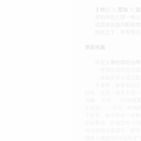
▎揪心 ╳ 驚險 ╳ 
罪犯用死亡讓一個人沉
從體表損傷判斷屍體死
技術之下，所有罪惡
專業推薦
中正大學犯罪防治學
「無聲的遺體說出破案
「讓被害者永遠沉默無
本書將「被害者的語言
好的，这是一份关于另一
流畅。 书名：《时间迷
手绘图） --- 导言
下世界。本书并非一本标
的叙事诗。作者艾伦·卡
对待的城市遗迹中，探寻
细致入微的“碎片化阅读