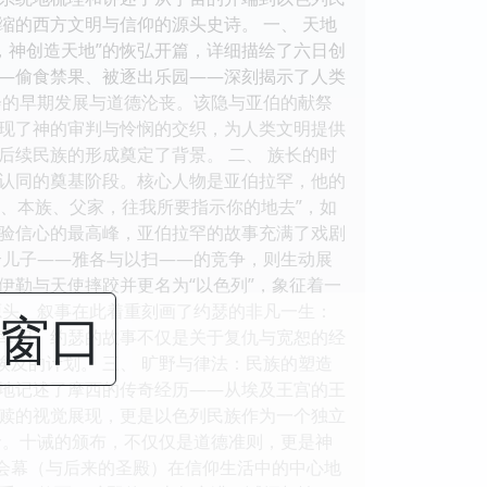
的西方文明与信仰的源头史诗。 一、 天地
，神创造天地”的恢弘开篇，详细描绘了六日创
—偷食禁果、被逐出乐园——深刻揭示了人类
会的早期发展与道德沦丧。该隐与亚伯的献祭
现了神的审判与怜悯的交织，为人类文明提供
续民族的形成奠定了背景。 二、 族长的时
份认同的奠基阶段。核心人物是亚伯拉罕，他的
地、本族、父家，往我所要指示你的地去”，如
验信心的最高峰，亚伯拉罕的故事充满了戏剧
个儿子——雅各与以扫——的竞争，则生动展
伊勒与天使摔跤并更名为“以色列”，象征着一
源头。叙事在此着重刻画了约瑟的非凡一生：
闭窗口
宰相。约瑟的故事不仅是关于复仇与宽恕的经
埃及的计划。 三、 旷野与律法：民族的塑造
尽地记述了摩西的传奇经历——从埃及王宫的王
赎的视觉展现，更是以色列民族作为一个独立
命。十诫的颁布，不仅仅是道德准则，更是神
及会幕（与后来的圣殿）在信仰生活中的中心地