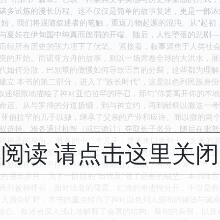
诸多试炼的漫长历程。这不仅仅是简单的故事复述，更是一部浓缩
伊始，我们将跟随叙述者的笔触，重返万物起源的混沌。从“起初
与夏娃在伊甸园中纯真而脆弱的开端。随后，人性堕落的悲剧—
后续所有历史的张力埋下了伏笔。 紧接着，叙事聚焦于人类社
突的开始。而诺亚方舟的故事，则以一场席卷全球的大洪水，展
代如何分散，巴别塔的傲慢如何导致语言的分裂，这些都为理解后
建立 本书的第二部分，进入了“族长时代”，这是以色列民族身
。叙述细致地描绘了神对亚伯拉罕的呼召，那句“你要离开你的本
命运。从与罗得的分道扬镳，到与神立约，再到献祭以撒这一考
 亚伯拉罕的儿子以撒，继承了父亲的产业和应许。而以撒的两
权选择。雅各通过机智（或曰诡计）夺取长子名分，随后在毗努
得神圣的身份。 雅各的十二个儿子，是未来以色列十二支派的
阅读 请点击这里关
为奴，到身陷囹圄，最终凭借智慧和神的恩典，一跃成为埃及的
家族能在饥荒中得以存续的关键铺垫，完成了神将“一家人”带入
奴的漫长岁月，为下一阶段的“出埃及”做了必要的铺垫。本书详
再到被神呼召，面对法老的雷霆。红海的奇迹性分开，不仅是救
进入西奈旷野，本书的重点转向了神对以色列人颁布的律法与诫
的核心。叙述者深入浅出地解释了会幕的结构、祭祀的条例，以