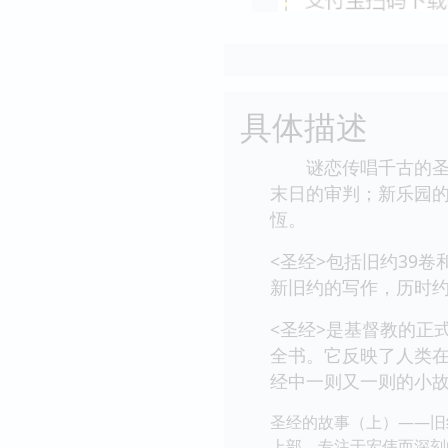
具体描述
谜恋传唱千古的圣经之
末日的审判；新乐园的
恆。
<圣经>包括旧约39
新旧约的写作，历时约1
<圣经>是基督教的正
全书。它反映了人类
经中一则又一则的小
圣经的故事（上）——旧
上部，专注于宏伟而深刻