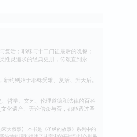
难与复活；耶稣与十二门徒最后的晚餐；
与人类性灵追求的经典史册，传颂直到永
年，新约则始于耶稣受难、复活、升天后。
史、哲学、文艺、伦理道德和法律的百科
史文化遗产。无论信众与否，都能透过圣
的宏大叙事】 本书是《圣经的故事》系列中的
系统地梳理和讲述了从宇宙的开端到以色列民