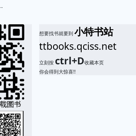
.
小特书站
想要找书就要到
ttbooks.qciss.net
ctrl+D
立刻按
收藏本页
你会得到大惊喜!!