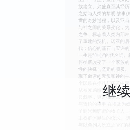
族建立、兴盛直至其经历
之始与人类的黎明 故事
世的奇妙过程，以及亚当
与神之间的关系变化，为
之争，标志着人类内部冲
了重建的契机。诺亚的后
代：信心的基石与应许的
一生是“信心”的代名词
何彻底改变了一个家族的
性的抉择与坚定的顺服。
现了命运的无常和神的主
个民族在挣扎与痛苦中获
继续
从被兄弟嫉妒陷害，被卖
典叙事，更是确保以色列
与盟约的重申 在埃及为
子到米甸旷野的牧羊人，
主权群体诞生的仪式。 
与以色列人所立之“约”