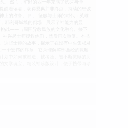
系。 然而，旷野的四十年充满了试探与悖
提醒着读者，获得恩典并非终点，持续的忠诚
上的准备。 四、 征服与士师的时代：英雄
下，耶利哥城墙的倒塌，展示了神能力的显
的挑战——与周围异教民族的文化融合。接下
求、神兴起士师拯救他们，然后再次重复。本书
。这些士师的故事，揭示了在没有中央集权君
同一个宏伟的序章，它为理解整部圣经的救赎
计划中如何被塑造、被考验、被不断救赎的历
的文学瑰宝。精装袖珍版设计，便于携带与珍