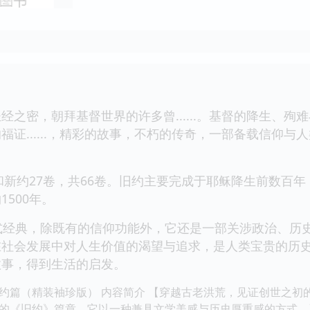
密，朝拜基督世界的许多曾......。基督的降生、殉
福证......，精彩的故事，不朽的传奇，一部备载信仰
卷和新约27卷，共66卷。旧约主要完成于耶稣降生前数百
500年。
式经典，除既有的信仰功能外，它还是一部关涉政治、历
在社会发展中对人生价值的渴望与追求，是人类宝贵的历
故事，得到生活的启发。
约篇（精装袖珍版） 内容简介 【穿越古老洪荒，见证创世之初
的《旧约》篇章。它以一种兼具文学美感与历史厚重感的方式，