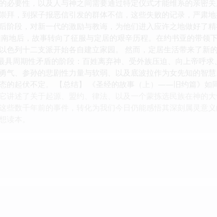
的必要性，以及人与神之间需要通过特定仪式才能维系的亲密关
崇拜，到探子报恶信引发的群体不信，这些失败的记录，严肃地
后阶段，对新一代的激励与教诲，为他们进入应许之地做好了精神
迦南地后，故事转向了征服与定居的艰辛历程。在约书亚的带领
以色列十二支派开始各自建立家园。 然而，定居生活带来了新
中最具周期性矛盾的阶段：百姓离弃神、受外族压迫、向上帝呼
勇气、参孙的悲剧性力量与软弱、以及底波拉作为女先知的智慧
态的起伏不定。 【总结】 《圣经的故事（上）——旧约篇》如
它讲述了关于起源、盟约、律法、以及一个蒙拣选民族在神的大
这些数千年前的事件，转化为我们今日仍能感悟其深刻属灵意义
想读本。