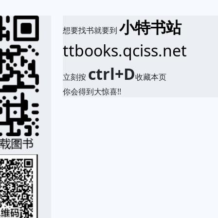
小特书站
想要找书就要到
ttbooks.qciss.net
ctrl+D
立刻按
收藏本页
你会得到大惊喜!!