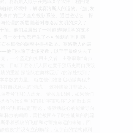
留。赛洛斯人似乎在完成某个宏伟工程的途
不断崩解的环境中，解读赛洛斯人的遗物。他们发
历史事件的巨大全息投影系统。通过激活它，探
与伦理的断层 随着对赛洛斯文明的深入了
干预。他们发展出了一种超越物理学的技术
而，每一次干预都产生了不可预测的“时间涟
基石在细微的调整中摇摇欲坠。赛洛斯人的最
”——他们抹除了太多变数，以至于最终失去了
雷克，一个坚定的实用主义者，主张获取“奇点
蕾拉，目睹了赛洛斯人因过度干预历史而自我毁
轨的重塑 探险队在奥林匹斯-7的深处找到了
本参数的力量。 就在他们准备启动撤离程序
具有自我意识的“熵流”。这种熵流并非敌人，
驱者号”也拉入虚无。 蕾拉意识到，如果他们
拯救当代文明”和“维护宇宙秩序”之间做出选
留的“共振锚定”理论，将驱动核心的能量导向
能量释放的瞬间，蕾拉被困在了时空能量的乱流
西乌斯带着残破的飞船和对蕾拉命运的未知，回
寂静瘟疫”并没有立刻解除，但宇宙的结构得到