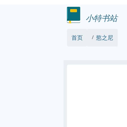
小特书站
首页
慾之尼