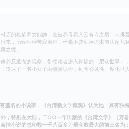
店的稚龄养女能静，在被养母卖入云有寺之后，与佛菩
路行来，历经种种苦寂磨难，丝毫不曾动摇追求佛法超凡
涅槃之境。
养及透澈的观察，带领读者进入神祕的「尼众世界」，
调，道尽了一名小女子由懵懂认命，到明心见性、度化世
盛名的小说家，《台湾新文学概观》认为她「具有独特
，特别在大陆，二○○一年出版的《台湾文学》（万卷
台言情小说的总印数一千八百多万册印数最大的前三名为