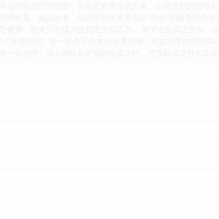
学会依靠自己的智慧，而非依赖禁忌的力量，去寻找新的航行方式
的牺牲者。她的故事，连同那片被重新划入“禁区”的赫菲斯托
乏敬畏，最终只会成为自我毁灭的工具。 而宇宙的真正奥秘，
星轨：伊卡洛斯残响》是一部关于历史的沉重回响、科技伦理的深刻
者一同思考：当人类站在文明的悬崖边时，究竟应该选择冒险跃