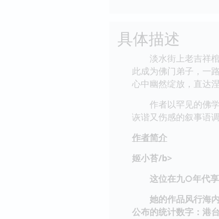
具体描述
淡水街上老吉祥棺材
此成为佛门弟子，一
心中幽然绽放，直达
作者以罕见的佛学修
诙谐又伤感的叙事语
作者简介
姬小苔/b>
这位在九○年代享有
她的作品风行海内外
公布的统计数字：港