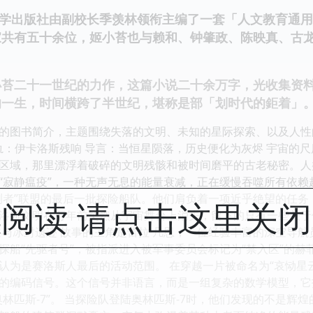
出版社由副校长季羡林领衔主编了一套「人文教育通用
家共有五十余位，姬小苔也与赖和、钟肇政、陈映真、古
二十一世纪的力作，这篇小说二十余万字，光收集资料
的一生，时间横跨了半世纪，堪称是部「划时代的鉅着」
的图书简介，主题围绕失落的文明、未知的星际探索、以及人性
封星轨：伊卡洛斯残响 导言：当恒星陨落，历史便化为灰烬 宇宙
区域，那里漂浮着破碎的文明残骸和被时间磨平的古老秘密。人
“寂静瘟疫”，一种无声无息的能量衰减，正在缓慢吞噬所有依赖
测者”联盟的最后一批探险船队。他们肩负着一项近乎绝望的任务
阅读 请点击这里关
洛斯文明在万年前突然从宇宙舞台上消失，留下的只有一些关于
道与冰封遗迹 故事的主角是蕾拉·凡恩，一位经验丰富的深空导
探船“先驱者号”，被指派进入被军事委员会标记为“禁入区”的
认为是赛洛斯人最后的活动范围。 在穿越一片被命名为“哀恸星云
的编码信号。这个信号并非语言，而是一组复杂的数学模型，它
奥林匹斯-7”。 当探险队登陆奥林匹斯-7时，他们发现的不是辉