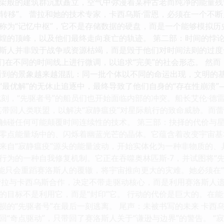
架般的建筑群沉默矗立，空气中弥漫着某种古老而纯净的能量残
或“转移”。 蕾拉和她的技术专家，卡西乌斯·雷恩，必须在一个
称为“记忆中枢”，它不是存储数据的硬盘，而是一个能够模拟
煌的顶峰，以及他们最终走向衰亡的轨迹。 第二部：时间的悖论
斯人并非毁于战争或资源枯竭，而是毁于他们对时间法则的过度
他们在不同的时间线上进行微调，以追求“完美”的社会形态。 然
看到的景象越来越混乱：同一批个体以不同的命运出现，文明的
“最优解”的无休止追逐中，最终导致了他们自身的“存在性崩溃
此刻，“先驱者号”的船员们也开始面临内部的冲突。船长艾伦·德
其带回人类联盟，以解决“寂静瘟疫”对星际航行的致命威胁。而
触碰任何可能颠覆时间连续性的技术。 第三部：抉择的代价与星
零点能量场中的、闪烁着幽蓝光芒的晶体。它蕴含着改变宇宙基
来自“寂静瘟疫”源头的能量波动，开始实体化为一种非物质的、
行为的一种自我修复机制。它正在吞噬奥林匹斯-7，并试图将“先
可能只会重蹈赛洛斯人的覆辙，将宇宙推向更大的灾难。她必须在“
蕾拉与卡西乌斯合作，决定不带走驱动核心，而是利用赛洛斯人遗
的目标不是利用它，而是“封印”它。 行动的代价是巨大的。在
损的“先驱者号”在最后一刻逃离。 尾声：未被书写的未来 卡
回“奇点驱动”，只带回了赛洛斯人关于“谦逊与边界”的警告。 “