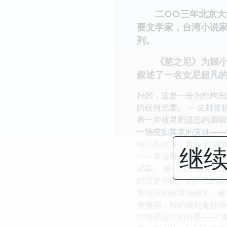
二○○三年北京大学
要文学家，台湾小说
列。
《慾之尼》为姬小苔
叙述了一名女尼超凡
好的，这是一份为您构思
的任何元素。 --- 尘
着一片被星图遗忘的黑暗
一场突如其来的灾难——
响》的故事，聚焦于“观
继续
——赛洛斯人的母星。赛
记载。 第一部：幽灵航
的历史学家。她所在的勘
和诡异的能量场闻名，被
度微弱，却精确到毫秒级
红矮星运行的行星——“