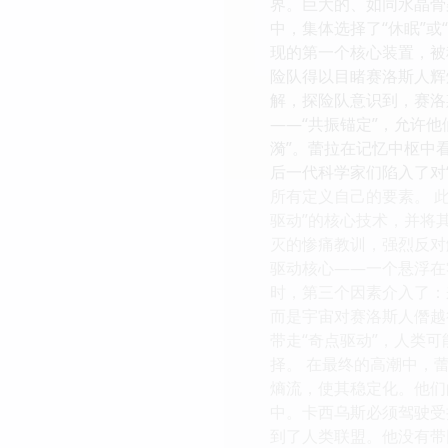
界。巨大的、如同水晶骨
中，集体选择了“休眠”
现的第一个核心装置，被
险队得以目睹赛洛斯人辉
解，探险队意识到，赛洛
——“共振锚定”，允许
漪”。蕾拉在记忆中枢中
后一代科学家们陷入了对
所有定义自己的要素。 
驱动”的核心技术，并将
灭的惨痛教训，强烈反对
驱动核心——一个悬浮在
时，第三个因素介入了：
而是宇宙对赛洛斯人僭越
带走“奇点驱动”，人类
择。 在最终的高潮中，
熵流，使其稳定化。他们
中。卡西乌斯必须驾驶受
到了人类联盟。他没有带