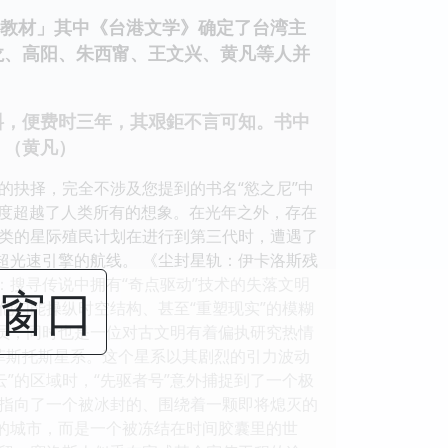
教材」其中《台港文学》确定了台湾主
龙、高阳、朱西甯、王文兴、黄凡等人并
，便费时三年，其艰鉅不言可知。书中
。（黄凡）
的抉择，完全不涉及您提到的书名“慾之尼”中
的尺度超越了人类所有的想象。在光年之外，存在
类的星际殖民计划在进行到第三代时，遭遇了
超光速引擎的航线。 《尘封星轨：伊卡洛斯残
：搜寻传说中拥有“奇点驱动”技术的失落文明
闭窗口
他们能操纵时空结构、甚至“重塑现实”的模糊
航员，同时也是一位对古文明有着偏执研究热情
赫菲斯托斯星系。这个星系以其剧烈的引力波动
”的区域时，“先驱者号”意外捕捉到了一个极
指向了一个被冰封的、围绕着一颗即将熄灭的
煌的城市，而是一个被冻结在时间胶囊里的世