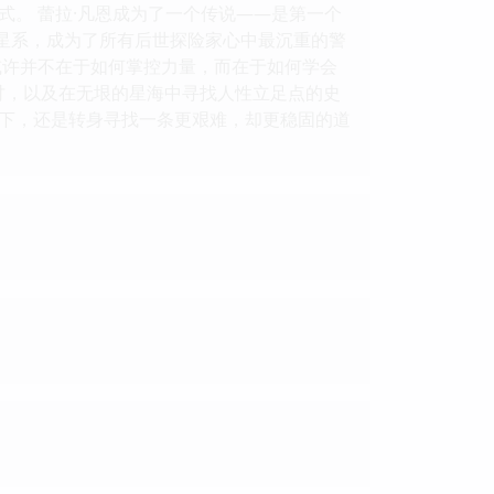
。 蕾拉·凡恩成为了一个传说——是第一个
斯星系，成为了所有后世探险家心中最沉重的警
或许并不在于如何掌控力量，而在于如何学会
探讨，以及在无垠的星海中寻找人性立足点的史
下，还是转身寻找一条更艰难，却更稳固的道