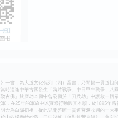
一書，為大道文化係列（四）叢書，乃闡揚一貫道祖師
，當時適逢中華古國發生「鴉片戰爭、中日甲午戰爭、八
勒古佛」於曆劫本願中曾發願於「刀兵劫」中護救一切眾
從軍，在25年的軍旅中以實際行動圓其本願，於1895年路
明命為白陽初祖，從此兒開啓瞭一貫道普渡收圓的一大事因緣
降於山西楊春齡妙竅，口中說齣《彌勒救苦真經》，藉以