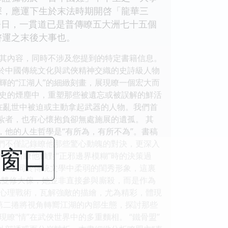
深，應運下生於末法時期開啓「龍華三
的今日，一貫道已是普傳瞭五大洲七十五個
啓運之末後大事也。
其內容，同時不涉及您提到的特定書籍信息。
耕於中國傳統文化與武俠精神交織的史詩級人物
輝的“江湖人”的細緻刻畫，展現瞭一個宏大而
史的煙塵中，重塑那些被遺忘或被誤解的鮮活
在亂世中被迫或主動拿起武器的人物。我們首
紮者，也有心懷抱負卻無處施展的遺孤。 其
，他的人生哲學是“有所為，有所不為”。書稿
我們不僅記錄瞭他那些驚心動魄的對決，更深入
閉窗口
門分析瞭他麵對“正邪邊界模糊”時的決策過
起。不同於傳統文學中柔弱的閨秀形象，這裏
醫武雙修大傢，她並非直接參與廝殺，而是作為
心理戰術，瓦解強敵的描繪，尤為精彩，體現
第二捲將視角轉嚮江湖的內部生態，探討那些
“情”在武俠世界中的多重麵相。 “鐵骨盟”