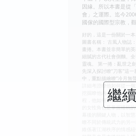
因緣。所以本書是從
會」之運際。迄今20
國傢的國際型宗教，
好的，這是一份關於一本
圖書名稱： 古風人物誌
畫捲。本書並非簡單的英
細膩的古代社會側麵。全
靈魂。 第一捲：亂世之
先深入探討瞭“刀客”這
中，重點描繪瞭“冷月無
詳細考證瞭他如何從一個
繼續
挖掘瞭他內心深處的掙紮
程，他如何頂住各方壓力
的女性角色是掌握權柄的
幕後的關鍵人物，以智慧
瞭不同於傳統武力的另一
維係著江湖秩序的情感紐