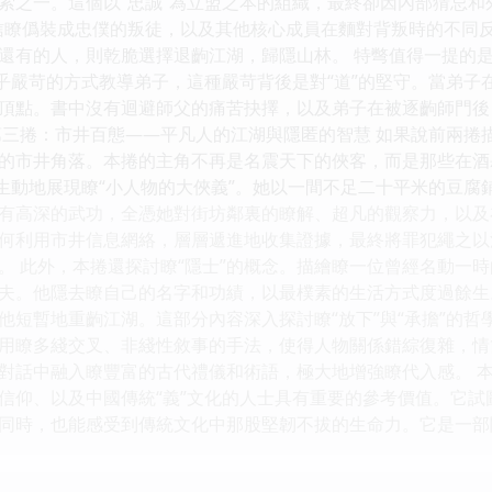
索之一。這個以“忠誠”為立盟之本的組織，最終卻因內部猜忌和
信瞭僞裝成忠僕的叛徒，以及其他核心成員在麵對背叛時的不同
還有的人，則乾脆選擇退齣江湖，歸隱山林。 特彆值得一提的是
近乎嚴苛的方式教導弟子，這種嚴苛背後是對“道”的堅守。當弟
頂點。書中沒有迴避師父的痛苦抉擇，以及弟子在被逐齣師門後
第三捲：市井百態——平凡人的江湖與隱匿的智慧 如果說前兩捲
的市井角落。本捲的主角不再是名震天下的俠客，而是那些在酒
，生動地展現瞭“小人物的大俠義”。她以一間不足二十平米的豆
有高深的武功，全憑她對街坊鄰裏的瞭解、超凡的觀察力，以及
何利用市井信息網絡，層層遞進地收集證據，最終將罪犯繩之以
。 此外，本捲還探討瞭“隱士”的概念。描繪瞭一位曾經名動一
夫。他隱去瞭自己的名字和功績，以最樸素的生活方式度過餘生
他短暫地重齣江湖。這部分內容深入探討瞭“放下”與“承擔”的哲
用瞭多綫交叉、非綫性敘事的手法，使得人物關係錯綜復雜，情
對話中融入瞭豐富的古代禮儀和術語，極大地增強瞭代入感。 
信仰、以及中國傳統“義”文化的人士具有重要的參考價值。它
同時，也能感受到傳統文化中那股堅韌不拔的生命力。它是一部關