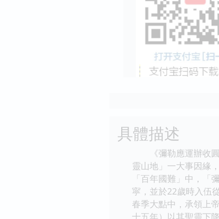
具體描述
《彌勒應運辦收圓》
靈山地」一大事因緣
「百年國難」中，「彌
寜，並於22歲時入伍
春季大點中，承領上帝
十五年）以其聖靈下