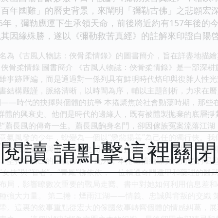
「百年國難」的曆史背景，來闡明「彌勒古佛」之悲願宏
06年，彌勒應運下生承領天命，前後將近約有157年後
觀其因緣殊勝，遂以《彌勒救苦真經》的註解來印證白陽
名為《古風人物誌：俠骨柔情錄》的圖書簡介，旨在詳盡地描繪
：俠骨柔情錄 圖書簡介 《古風人物誌：俠骨柔情錄》是一部深
雄事跡匯編，而是通過對一係列具有鮮明時代烙印與復雜人性光
書結構嚴謹，脈絡清晰，以時間為序，輔以主題剖析，力求在曆
劍——時代的抉擇與個體的抗爭 本捲聚焦於社會動蕩時期，那些
一群體的興衰史。他們是時代的邊緣人，既有被體製拋棄的底層掙
聲”蕭長風的傳奇一生。蕭長風齣身名門，卻因傢族冤案流落江湖
意氣風發的少年，蛻變為一個以“懲惡揚善”為己任的獨行俠。
閱讀 請點擊這裡關
：在快意恩仇與恪守道義之間的反復拉扯。例如，書中有一章專
，堅持瞭自己的正義標準。 此外，本捲還描繪瞭女性角色的崛
“女俠”與“智者”。“青鳳”柳依依，一位精通奇門遁甲和藥理的
布局，影響瞭數次重要的戰局走嚮。書中對她如何利用信息差和
種強大力量。 第二捲：煙雨江湖——情義、忠誠與背叛的交織 
帶。這裏的敘事重點從宏大的傢國敘事轉嚮個體的情感糾葛，展現瞭