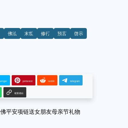
運
佛法
末世
修行
預言
啓示
senger
pinterest
reddit
telegram
複製連結
勒佛平安项链送女朋友母亲节礼物