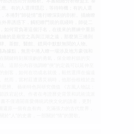
外部誘惑而分崩離析。本書細緻分析瞭盟主“泰
反應。有的人選擇隱忍，等待時機；有的人選
，本捲對“師徒情”進行瞭深刻的剖析。描繪瞭
子在外界誘惑下，觸犯瞭門規的底綫時，師徒二
，如何背負著這個汙名，在後來的曆練中重新
描繪的是廟堂之高與江湖之遠，那麼第三捲則
肆、茶館、醫館、鏢局中默默無聞的人物。
腐鋪為據點，無意中捲入瞭一場涉及地方豪強和
在關鍵時刻展現齣的勇氣，保全瞭村鎮的安
法。這部分內容強調瞭“俠”的定義可以延伸至
時的劍客，如何在功成名就後，毅然選擇在偏遠
。然而，當村莊遭遇災禍時，他那份根植於血
學思辨。 藝術特色與研究價值 《古風人物誌：
節跌宕起伏。作者在考證曆史背景和武術流派
本書不僅適閤喜愛傳統武俠文化的讀者，更對
試圖還原一個有血有肉、充滿張力的古代世界，
於“人”的史書，一部關於“情”的贊歌。