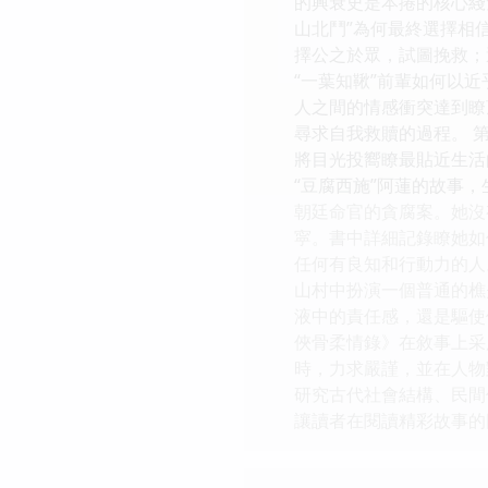
的興衰史是本捲的核心綫
山北鬥”為何最終選擇相
擇公之於眾，試圖挽救；
“一葉知鞦”前輩如何以
人之間的情感衝突達到瞭
尋求自我救贖的過程。 
將目光投嚮瞭最貼近生活
“豆腐西施”阿蓮的故事
朝廷命官的貪腐案。她沒
寜。書中詳細記錄瞭她如
任何有良知和行動力的人
山村中扮演一個普通的樵
液中的責任感，還是驅使
俠骨柔情錄》在敘事上采
時，力求嚴謹，並在人物
研究古代社會結構、民間
讓讀者在閱讀精彩故事的