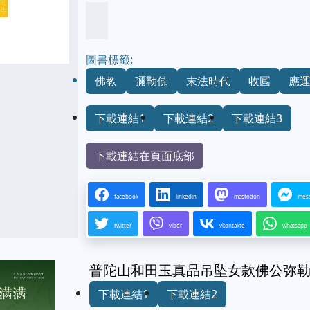
圖書標籤:
佛教
彌勒佛
末法時代
收圓
應
下載連結1
下載連結2
下載連結3
下載連結在頁面底部
facebook
linkedin
mastodon
mes
twitter
viber
vkontakte
whatsapp
普陀山和田玉真品吊坠女款佛公弥
下載連結1
下載連結2