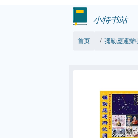
小特书站
首页
彌勒應運辦