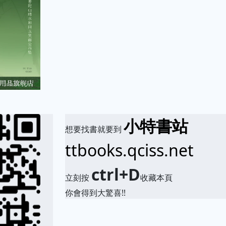
小特書站
想要找書就要到
ttbooks.qciss.net
ctrl+D
立刻按
收藏本頁
你會得到大驚喜!!