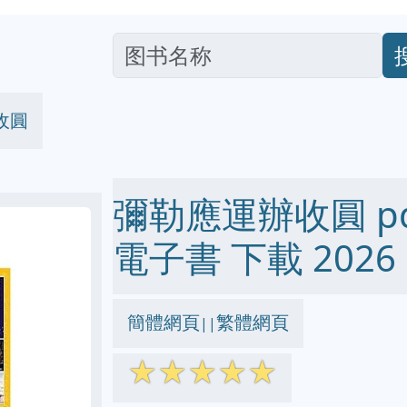
收圓
彌勒應運辦收圓 pdf 
電子書 下載 2026
簡體網頁
繁體網頁
||
☆
☆
☆
☆
☆