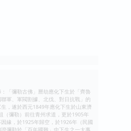
：「彌勒古佛」曆劫應化下生於「齊魯
國聯軍、軍閥割據、北伐、對日抗戰」的
生，遂於西元1849年應化下生於山東濟
祖（彌勒）前往青州求道，更於1905年
，於1925年歸空，於1926年（民國
印證彌勒於「百年國難」中下生之一大事