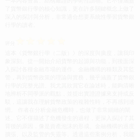
一本內容豐富、結構嚴謹的學術性讀物。它不僅涵蓋
了貨幣銀行學的核心知識，更在許多關鍵概念上做了
深入的探討與分析，非常適合想要系統性學習貨幣銀
行學的讀者。
☆
☆
☆
☆
☆
评分
這本《貨幣銀行學（二版）》的深度與廣度，讓我印
象深刻。從一開始介紹貨幣的起源與功能，到後面深
入探討各種金融市場的運作、金融機構的種類及其監
管，再到貨幣政策的理論與實務，幾乎涵蓋了貨幣銀
行學的完整光譜。我尤其欣賞它在論述時，能夠清晰
地辨析不同學派的觀點，並提出實證證據來支持或反
駁，這讓我在理解貨幣政策的複雜性時，不再感到迷
惘。 作者在分析金融危機時，也做了非常細緻的闡
述。它不僅描述了危機發生的過程，更深入探討了其
背後的原因，像是資產泡沫的形成、金融機構的過度
擴張、以及監管的失靈等。透過這些案例分析，我能