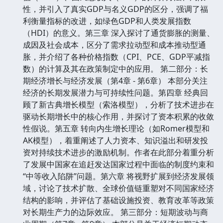
性，并引入了真实GDP与名义GDP的区分，强调了福
利衡量指标的改进，如绿色GDP和人类发展指数
（HDI）的意义。第三章 深入探讨了通货膨胀的测量、
成因及社会成本，区分了需求拉动型和成本推动型通
胀，并介绍了各种价格指数（CPI、PCE、GDP平减指
数）的计算及其在政策制定中的应用。 第二部分：长
期经济增长与经济发展（第4章 - 第6章） 本部分关注
经济的长期发展潜力与可持续性问题。第四章 经典回
顾了新古典增长模型（索洛模型），分析了技术进步在
驱动长期增长中的核心作用，并探讨了资本积累的收敛
性假说。第五章 转向内生增长理论（如Romer模型和
AK模型），着重阐述了人力资本、知识溢出和研发投
资对持续技术进步的激励机制。作者在此部分着重分析
了发展中国家在追赶发达国家过程中面临的制度约束和
“中等收入陷阱”问题。第六章 将视野扩展到经济发展领
域，讨论了技术扩散、全球价值链重塑对不同国家经济
结构的影响，并评估了基础设施投资、教育改革等政策
对长期生产力的边际效应。 第三部分：短期波动与商