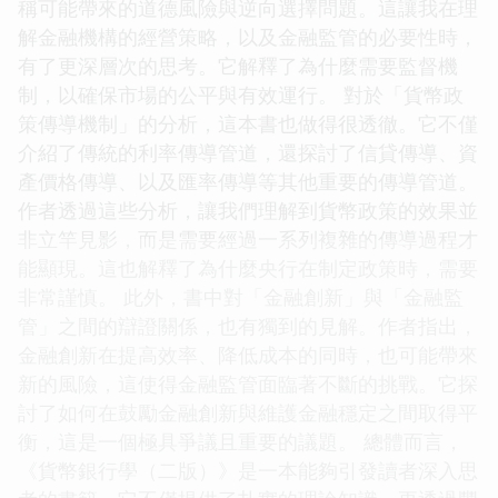
稱可能帶來的道德風險與逆向選擇問題。這讓我在理
解金融機構的經營策略，以及金融監管的必要性時，
有了更深層次的思考。它解釋了為什麼需要監督機
制，以確保市場的公平與有效運行。 對於「貨幣政
策傳導機制」的分析，這本書也做得很透徹。它不僅
介紹了傳統的利率傳導管道，還探討了信貸傳導、資
產價格傳導、以及匯率傳導等其他重要的傳導管道。
作者透過這些分析，讓我們理解到貨幣政策的效果並
非立竿見影，而是需要經過一系列複雜的傳導過程才
能顯現。這也解釋了為什麼央行在制定政策時，需要
非常謹慎。 此外，書中對「金融創新」與「金融監
管」之間的辯證關係，也有獨到的見解。作者指出，
金融創新在提高效率、降低成本的同時，也可能帶來
新的風險，這使得金融監管面臨著不斷的挑戰。它探
討了如何在鼓勵金融創新與維護金融穩定之間取得平
衡，這是一個極具爭議且重要的議題。 總體而言，
《貨幣銀行學（二版）》是一本能夠引發讀者深入思