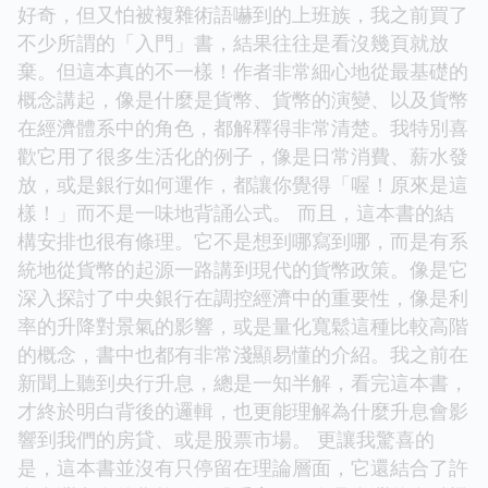
好奇，但又怕被複雜術語嚇到的上班族，我之前買了
不少所謂的「入門」書，結果往往是看沒幾頁就放
棄。但這本真的不一樣！作者非常細心地從最基礎的
概念講起，像是什麼是貨幣、貨幣的演變、以及貨幣
在經濟體系中的角色，都解釋得非常清楚。我特別喜
歡它用了很多生活化的例子，像是日常消費、薪水發
放，或是銀行如何運作，都讓你覺得「喔！原來是這
樣！」而不是一味地背誦公式。 而且，這本書的結
構安排也很有條理。它不是想到哪寫到哪，而是有系
統地從貨幣的起源一路講到現代的貨幣政策。像是它
深入探討了中央銀行在調控經濟中的重要性，像是利
率的升降對景氣的影響，或是量化寬鬆這種比較高階
的概念，書中也都有非常淺顯易懂的介紹。我之前在
新聞上聽到央行升息，總是一知半解，看完這本書，
才終於明白背後的邏輯，也更能理解為什麼升息會影
響到我們的房貸、或是股票市場。 更讓我驚喜的
是，這本書並沒有只停留在理論層面，它還結合了許