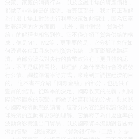
決策、家庭的消費行為、以及金融市場的資產價格，
都做了非常詳盡的說明。看完這部分，我才真正理解
為什麼市場上對於央行利率決策如此關注，因為它牽
動著經濟的方方面面。 此外，書中對於「貨幣供
給」的解釋也相當到位。它不僅介紹了貨幣供給的構
成，像是M1、M2等，更重要的是，它分析了央行如
何透過各種工具來控制貨幣供給，進而影響總體經
濟。這部分讓我對央行的貨幣政策有了更具體的認
識，不再是霧裡看花。我理解了為什麼央行會透過發
行公債、調整準備率等方式，來達到其調控經濟的目
的。 這本書在介紹「國際金融」的部分，也提供了
豐富的資訊。從匯率的決定、國際收支的意義，到國
際貨幣體系的演變，都做了相當精闢的分析。對於關
心國際經濟動態的讀者，這部分內容絕對能讓你對全
球經濟的互動有更深的理解。它解釋了為什麼匯率的
波動會影響進出口貿易，以及國際資本流動對各國經
濟的衝擊。 總結來說，《貨幣銀行學（二版）》是