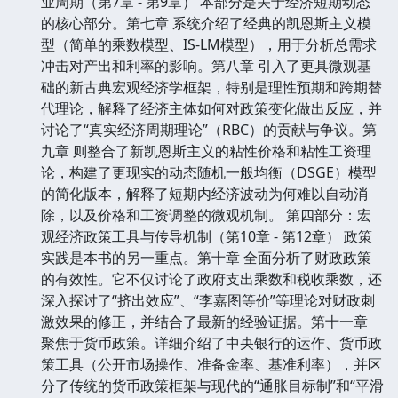
业周期（第7章 - 第9章） 本部分是关于经济短期动态
的核心部分。第七章 系统介绍了经典的凯恩斯主义模
型（简单的乘数模型、IS-LM模型），用于分析总需求
冲击对产出和利率的影响。第八章 引入了更具微观基
础的新古典宏观经济学框架，特别是理性预期和跨期替
代理论，解释了经济主体如何对政策变化做出反应，并
讨论了“真实经济周期理论”（RBC）的贡献与争议。第
九章 则整合了新凯恩斯主义的粘性价格和粘性工资理
论，构建了更现实的动态随机一般均衡（DSGE）模型
的简化版本，解释了短期内经济波动为何难以自动消
除，以及价格和工资调整的微观机制。 第四部分：宏
观经济政策工具与传导机制（第10章 - 第12章） 政策
实践是本书的另一重点。第十章 全面分析了财政政策
的有效性。它不仅讨论了政府支出乘数和税收乘数，还
深入探讨了“挤出效应”、“李嘉图等价”等理论对财政刺
激效果的修正，并结合了最新的经验证据。第十一章
聚焦于货币政策。详细介绍了中央银行的运作、货币政
策工具（公开市场操作、准备金率、基准利率），并区
分了传统的货币政策框架与现代的“通胀目标制”和“平滑