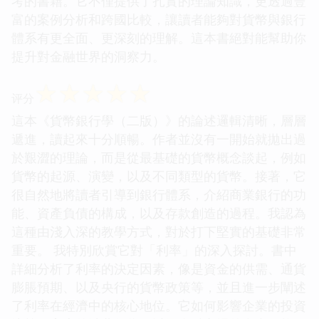
考的書籍。它不僅提供了扎實的理論知識，更透過豐
富的案例分析和跨國比較，讓讀者能夠對貨幣與銀行
體系有更全面、更深刻的理解。這本書絕對能幫助你
提升對金融世界的洞察力。
☆
☆
☆
☆
☆
评分
這本《貨幣銀行學（二版）》的論述邏輯清晰，層層
遞進，讀起來十分順暢。作者並沒有一開始就拋出過
於艱澀的理論，而是從最基礎的貨幣概念談起，例如
貨幣的起源、演變，以及不同類型的貨幣。接著，它
很自然地將讀者引導到銀行體系，介紹商業銀行的功
能、資產負債的構成，以及存款創造的過程。我認為
這種由淺入深的教學方式，對於打下堅實的基礎非常
重要。 我特別欣賞它對「利率」的深入探討。書中
詳細分析了利率的決定因素，像是資金的供需、通貨
膨脹預期、以及央行的貨幣政策等，並且進一步闡述
了利率在經濟中的核心地位。它如何影響企業的投資