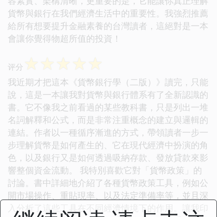
容紮實、架構清晰，更重要的是，它能讓你真正理解
貨幣與銀行在我們經濟生活中的重要性。我強烈推薦
給所有想要提升金融素養的台灣讀者，這絕對是一本
會讓你覺得物超所值的投資！
☆
☆
☆
☆
☆
评分
我近期才把這本《貨幣銀行學（二版）》讀完，只能
說，這是一本讓我對貨幣與銀行體系有了全新認識的
書。它不像我之前看過的某些教科書，只是列出一堆
名詞解釋和公式，而是非常注重概念的建立與邏輯的
連結。作者以一種循序漸進的方式，帶領讀者一步一
步理解貨幣是如何產生的、它在現代經濟中扮演的角
色，以及銀行又是如何透過吸納存款、發放貸款來影
響整個資金流動。 我特別喜歡它對「貨幣政策」的
討論。書中詳細地介紹了各種貨幣政策工具，例如公
開市場操作、重貼現率、以及法定準備率等，並且深
入分析了這些工具在不同經濟情境下的作用。讓我印