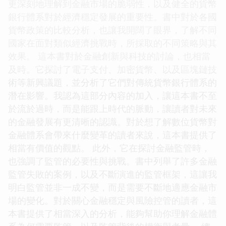
更深刻地理解到金融市場的脆弱性，以及健全的貨幣
銀行體系對於經濟穩定發展的重要性。書中對於各國
貨幣政策的比較分析，也讓我開闊了眼界，了解不同
國家在面對類似經濟挑戰時，所採取的不同策略與其
效果。 這本書對於金融創新與科技的討論，也相當
及時。它探討了電子支付、加密貨幣、以及區塊鏈技
術等新興議題，並分析了它們對傳統貨幣銀行體系的
潛在影響。我認為這部分內容的加入，讓這本書不至
於流於過時，而是能跟上時代的脈動，讓讀者對未來
的金融發展有更清晰的認識。對於想了解數位貨幣對
金融體系會帶來什麼變革的讀者來說，這本書提供了
相當有價值的觀點。 此外，它在探討金融監管時，
也強調了監管的必要性與挑戰。書中列舉了許多金融
監管失敗的案例，以及不斷演進的監管框架，這讓我
明白監管並非一成不變，而是需要不斷地適應金融市
場的變化。對於關心金融穩定與風險控管的讀者，這
本書提供了相當深入的分析，能夠幫助你理解金融體