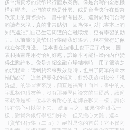
多台灣實際的貨幣銀行體系案例。像是台灣的金融機
構有哪些、它們的功能是什麼、或是台灣央行在貨幣
政策上的實際操作，書中都有提及。這對於我們台灣
的讀者來說，真的非常貼切，因為你可以把書本上的
知識連結到自己生活周遭的金融環境，更有學習的動
力。以前覺得貨幣銀行學離我好遙遠，現在覺得好像
就在你我身邊。 這本書在編排上也下足了功夫，圖
表和插畫運用得恰到好處，讓原本可能枯燥的內容變
得生動許多。像是介紹金融市場結構時，用了很清楚
的流程圖；講到貨幣乘數效應時，也用了簡單的圖示
輔助說明。這些視覺化的輔助，對於我這種比較「視
覺型」的學習者來說，簡直是福音！而且，書中的文
字風格也很友善，沒有那種學術論文的生硬感，讀起
來就像是和一位非常有耐心的老師在聊天一樣，讓你
很有信心可以學下去。 總而言之，如果你也跟我一
樣，對貨幣銀行學感到好奇，但又擔心太難，這本
《貨幣銀行學（二版）》絕對是你的首選！它不僅內