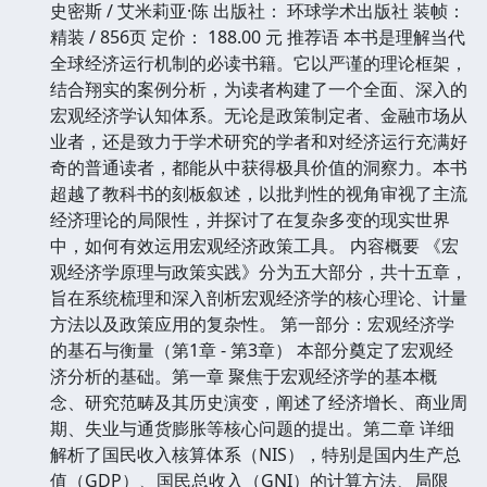
史密斯 / 艾米莉亚·陈 出版社： 环球学术出版社 装帧：
精装 / 856页 定价： 188.00 元 推荐语 本书是理解当代
全球经济运行机制的必读书籍。它以严谨的理论框架，
结合翔实的案例分析，为读者构建了一个全面、深入的
宏观经济学认知体系。无论是政策制定者、金融市场从
业者，还是致力于学术研究的学者和对经济运行充满好
奇的普通读者，都能从中获得极具价值的洞察力。本书
超越了教科书的刻板叙述，以批判性的视角审视了主流
经济理论的局限性，并探讨了在复杂多变的现实世界
中，如何有效运用宏观经济政策工具。 内容概要 《宏
观经济学原理与政策实践》分为五大部分，共十五章，
旨在系统梳理和深入剖析宏观经济学的核心理论、计量
方法以及政策应用的复杂性。 第一部分：宏观经济学
的基石与衡量（第1章 - 第3章） 本部分奠定了宏观经
济分析的基础。第一章 聚焦于宏观经济学的基本概
念、研究范畴及其历史演变，阐述了经济增长、商业周
期、失业与通货膨胀等核心问题的提出。第二章 详细
解析了国民收入核算体系（NIS），特别是国内生产总
值（GDP）、国民总收入（GNI）的计算方法、局限