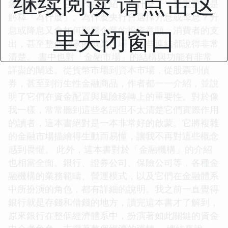
继续阅读 请点击这
象深刻的是，它不只是介紹「是什麼」，更重要的是
解釋「為什麼」。為什麼央行會選擇升息或降息？升
里关闭窗口
息或降息又會如何影響企業的投資意願、消費者的支
出，甚至整個國家的就業市場？這些連結都說得非常
清楚。 書中也對「金融市場」的結構與功能有非常
詳盡的闡述。從貨幣市場到資本市場，從股票到債
券，甚至到衍生性金融商品，作者都一一介紹，並說
明了它們在資金配置與風險移轉上的重要性。對於像
我一樣，常常聽到這些名詞但不太清楚它們實際作用
的讀者，這本書絕對是一本非常好的啟蒙。它將複雜
的金融市場描繪得生動而易懂，讓我不再對這些概念
感到畏懼。 此外，這本書對於「金融機構」的介紹
也相當全面。銀行、證券公司、保險公司等，各種金
融機構的業務範疇、營運模式，以及它們在金融體系
中所扮演的角色，都有詳細的說明。我之前一直覺得
銀行就是存錢和借錢的地方，讀完這本書才了解到，
原來銀行在整個經濟體系中，扮演著如此關鍵的資金