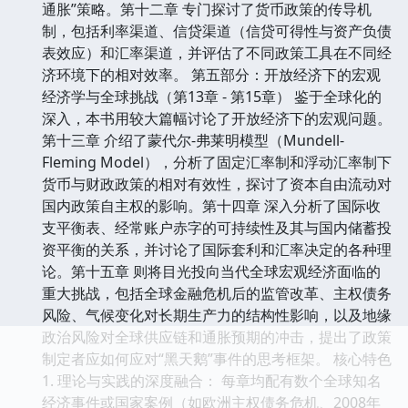
通胀”策略。第十二章 专门探讨了货币政策的传导机
制，包括利率渠道、信贷渠道（信贷可得性与资产负债
表效应）和汇率渠道，并评估了不同政策工具在不同经
济环境下的相对效率。 第五部分：开放经济下的宏观
经济学与全球挑战（第13章 - 第15章） 鉴于全球化的
深入，本书用较大篇幅讨论了开放经济下的宏观问题。
第十三章 介绍了蒙代尔-弗莱明模型（Mundell-
Fleming Model），分析了固定汇率制和浮动汇率制下
货币与财政政策的相对有效性，探讨了资本自由流动对
国内政策自主权的影响。第十四章 深入分析了国际收
支平衡表、经常账户赤字的可持续性及其与国内储蓄投
资平衡的关系，并讨论了国际套利和汇率决定的各种理
论。第十五章 则将目光投向当代全球宏观经济面临的
重大挑战，包括全球金融危机后的监管改革、主权债务
风险、气候变化对长期生产力的结构性影响，以及地缘
政治风险对全球供应链和通胀预期的冲击，提出了政策
制定者应如何应对“黑天鹅”事件的思考框架。 核心特色
1. 理论与实践的深度融合： 每章均配有数个全球知名
经济事件或国家案例（如欧洲主权债务危机、2008年