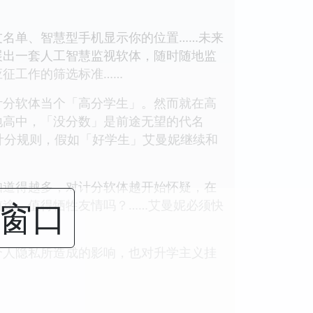
名单、智慧型手机显示你的位置……未来
展出一套人工智慧监视软体，随时随地监
征工作的筛选标准……
分软体当个「高分学生」。然而就在高
地高中，「没分数」是前途无望的代名
计分规则，假如「好学生」艾曼妮继续和
道得越多，对计分软体越开始怀疑，在
闭窗口
途，值得牺牲友情吗？……艾曼妮必须快
人隐私所造成的影响，也对升学主义挂