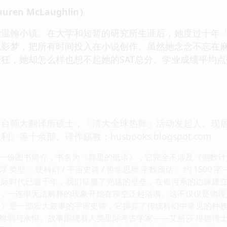
en McLaughlin）
翰小镇。在大学和短暂的研究所生涯后，她度过十年「
电影梦，把所有时间投入在小说创作。虽然她念念不忘在
狂，她却怎么样也想不起她的SAT总分、学业成绩平均点
师大翻译所硕士，「清大全球热舞」活动发起人。现居
等十余部。译作赐教：husbooks.blogspot.com
一份图书简介，书名为《群星的低语》，它完全不涉及《倒数计分》的
类型： 硬科幻 / 宇宙史诗 / 哲学思辨 字数预估： 约 1500 
星际时代已逾千年，我们征服了光速的壁垒，在银河系的边缘建
，一连串无法解释的现象开始在深空泛起涟漪。这不仅仅是物理定
语》是一部宏大叙事的宇宙史诗，它摒弃了传统科幻中常见的种
脆弱与永恒。故事围绕着人类星际考古学家——艾丽莎·维德博士