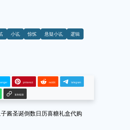
情
小说
惊悚
悬疑小说
逻辑
senger
pinterest
reddit
telegram
复制链接
荷鱼子酱圣诞倒数日历喜糖礼盒代购