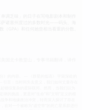
单调乏味」的日子在写电影剧本和制作
麻萨诸塞州度过的多数时光——码头、海
数（GPA）和任何她曾相当看重的分数。
美国北卡教堂山，专事书籍翻译，译作
内容。 --- 《群星的低语》 宇宙深处的
字 --- 引言：当时间失去意义，我们如何丈量存在
立起错综复杂的星际联邦。然而，当我们以为
律的挑战，更是对“生命”和“文明”定义的根
族战争和地缘政治冲突，转而深入探讨了存在
，在对一个被称为“虚空带”的死亡星系群进行