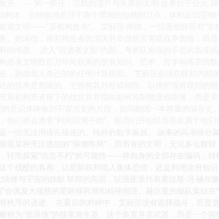
开。 --- 第一部分：沉默的遗产与失落的文明 故事始于公元 3
工结构体。它静默地悬浮于两个黑洞的拉格朗日点，体积足以容
超前文明——“原初构造者”。 艾丽莎·维德，一位因坚持研究“
务。她深信，原初构造者的消失并非自然灾害或战争所致，而是
解的维度。 进入“观测者之眼”内部，考察队发现的不是武器库或
构造者文明数百万年间积累的所有知识、艺术、哲学和痛苦的数
在，挑战着人类已知的任何计算模型。 艾丽莎必须在联邦内部
进的技术是危险的，主张将其封存或销毁，以维护现有联邦的稳定。 
现原初构造者留下的信息并非指向如何控制物质或能量，而是关于
定的意识体体验到宇宙历史的片段，如同翻阅一本厚重的编年史。
，他们就会遭受“时间回溯干扰”。船员们开始经历并非属于他
是一些无法用语言描述的、纯粹的数学美感。 故事的高潮部分
循着某种无法逃脱的“熵增终局”，而所有的文明，无论多么辉
，转而探索“信息不朽”的可能性——将自身的全部存在编码，转
这个残酷的真相，让星际联邦陷入集体恐慌，还是利用这份知识
最后的抉择与宇宙的静默 联邦的高层，以强硬派代表塞拉斯·冯·赫
制”会诱发大规模的星际移民潮和精神崩溃。赫尔曼的舰队集结在“
有秩序的遗迹。 在最后的对峙中，艾丽莎没有选择战斗，而是
被称为“低语场”的能量发生器。这个装置并非武器，而是一个跨维