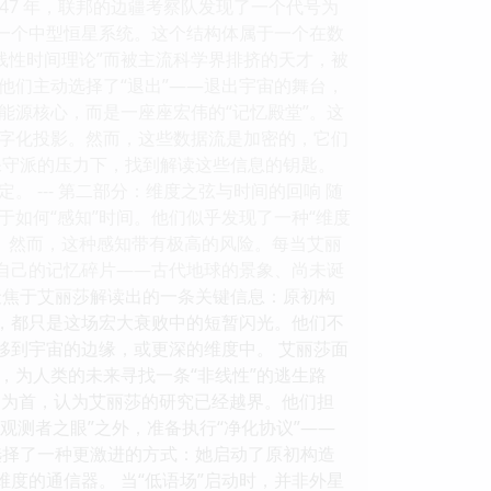
847 年，联邦的边疆考察队发现了一个代号为
纳一个中型恒星系统。这个结构体属于一个在数
非线性时间理论”而被主流科学界排挤的天才，被
他们主动选择了“退出”——退出宇宙的舞台，
能源核心，而是一座座宏伟的“记忆殿堂”。这
字化投影。然而，这些数据流是加密的，它们
保守派的压力下，找到解读这些信息的钥匙。
--- 第二部分：维度之弦与时间的回响 随
如何“感知”时间。他们似乎发现了一种“维度
 然而，这种感知带有极高的风险。每当艾丽
们自己的记忆碎片——古代地球的景象、尚未诞
聚焦于艾丽莎解读出的一条关键信息：原初构
煌，都只是这场宏大衰败中的短暂闪光。他们不
移到宇宙的边缘，或更深的维度中。 艾丽莎面
，为人类的未来寻找一条“非线性”的逃生路
尔曼为首，认为艾丽莎的研究已经越界。他们担
观测者之眼”之外，准备执行“净化协议”——
选择了一种更激进的方式：她启动了原初构造
度的通信器。 当“低语场”启动时，并非外星