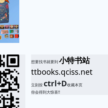
小特书站
想要找书就要到
ttbooks.qciss.net
ctrl+D
立刻按
收藏本页
你会得到大惊喜!!