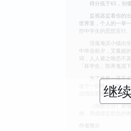
得分低于65，别傻
监视器监看你的出入
世界里，个人的一举
控中学生的思想言行
没落海滨小镇出生的
中毕业前夕，艾曼妮
词，人人避之唯恐不及
「坏学生」凯蒂鬼混下
为了挽救一落千丈的
继续
这个一切唯「分数」
点找出答案，因为一
《倒数计分》被喻为
帅、用成绩定胜负的
作者简介