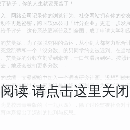
了孩子，你的人生就要完蛋了！
、网路公司记录你的浏览行为、社交网站拥有你的交友
一动不再是祕密，跨国软体公司「计分企业」更进一步发
、给予评分。这套系统逐渐普及到全国，成了申请大学和应
艾曼妮，为了摆脱穷困的命运，从小到大都努力配合计
的死党凯蒂和一个「没分数」的男同学约会被逮到。在当
。艾曼妮的分数立刻受到牵连，一口气滑落到64。按照
去，她还会被扣更多分数……
成绩，艾曼妮暗中加入一个调查研究计画。没想到她知
阅读 请点击这里关
是问的美丽新世界，究竟谁是最终的获利者？为了光明的前
但最终分数决定，一切就来不及了。
是校园青春版的《一九八四》，除了讨论监视社会对个
教育体系提出了深刻的批判与反思。