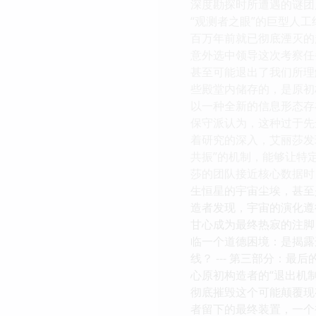
深度勘探时所遭遇的谜团展
“观测者之眼”的巨型人
百万年前就已彻底湮灭的
意外选中领导这次考察任
甚至可能退出了我们所理
些殿堂内储存的，是原初
以一种全新的信息形态存
保守派认为，这种过于先
着研究的深入，艾丽莎发
共振”的机制，能够让特
莎的团队接近核心数据时
生恒星的宇宙尘埃，甚至
造者发现，宇宙的演化遵
甘心成为最终热寂的注脚
临一个道德困境：是揭露
线？ --- 第三部分：
心原初构造者的“退出机
彻底摧毁这个可能颠覆现
者留下的最终装置，一个