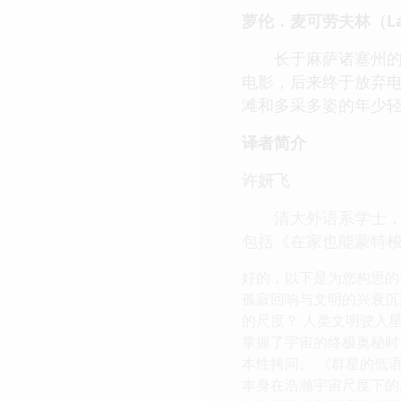
萝伦．麦可劳夫林（Laur
长于麻萨诸塞州的温
电影，后来终于放弃
滩和多采多姿的年少轻
译者简介
许妍飞
清大外语系学士，台
包括《在家也能蒙特梭利》
好的，以下是为您构思的
孤寂回响与文明的兴衰沉浮 
的尺度？ 人类文明驶入
掌握了宇宙的终极奥秘时
本性拷问。 《群星的低
本身在浩瀚宇宙尺度下的