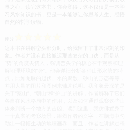
畏之心。读完这本书，你会觉得，这不仅仅是一本学
习风水知识的书，更是一本能够让你思考人生、感悟
自然的哲学读物。
☆
☆
☆
☆
☆
评分
这本书在讲解峦头部分时，给我留下了非常深刻的印
象。作者并没有直接搬运那些复杂的口诀，而是从
“势”的角度去切入，强调峦头学的核心在于观察和理
解地理环境的“势”。他会详细分析各种山形水势的特
点，比如龙脉的起伏、水的聚散、砂山的形态等等，
并用大量的图片和图例来辅助说明。我印象最深的是
关于“案山”、“朝山”和“护山”的讲解，作者解释了它们
各自在风水格局中的作用，以及如何通过观察这些山
体来判断一个地方的吉凶。读到这里，我仿佛置身于
一个真实的考察场景，跟着作者的文字，在脑海中勾
勒出一幅幅生动的地理画卷。而且，作者在讲解过程