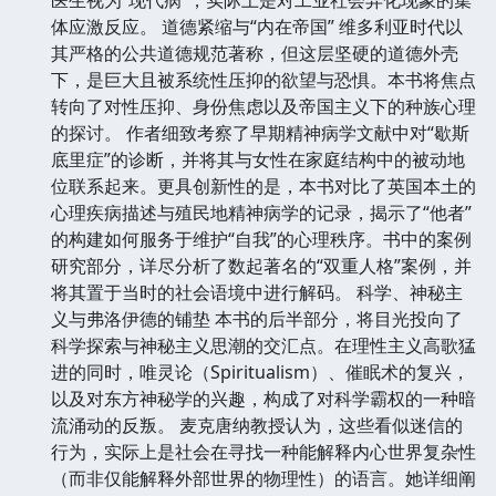
体应激反应。 道德紧缩与“内在帝国” 维多利亚时代以
其严格的公共道德规范著称，但这层坚硬的道德外壳
下，是巨大且被系统性压抑的欲望与恐惧。本书将焦点
转向了对性压抑、身份焦虑以及帝国主义下的种族心理
的探讨。 作者细致考察了早期精神病学文献中对“歇斯
底里症”的诊断，并将其与女性在家庭结构中的被动地
位联系起来。更具创新性的是，本书对比了英国本土的
心理疾病描述与殖民地精神病学的记录，揭示了“他者”
的构建如何服务于维护“自我”的心理秩序。书中的案例
研究部分，详尽分析了数起著名的“双重人格”案例，并
将其置于当时的社会语境中进行解码。 科学、神秘主
义与弗洛伊德的铺垫 本书的后半部分，将目光投向了
科学探索与神秘主义思潮的交汇点。在理性主义高歌猛
进的同时，唯灵论（Spiritualism）、催眠术的复兴，
以及对东方神秘学的兴趣，构成了对科学霸权的一种暗
流涌动的反叛。 麦克唐纳教授认为，这些看似迷信的
行为，实际上是社会在寻找一种能解释内心世界复杂性
（而非仅能解释外部世界的物理性）的语言。她详细阐