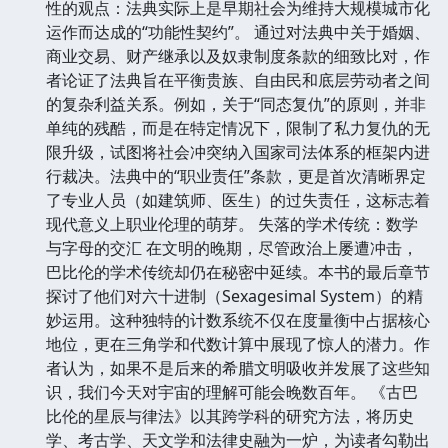
性的观点：法典实际上是早期社会为维持大规模城市化
运作而达成的“功能性契约”。 通过对法典中关于婚姻、
商业交易、财产继承以及奴隶制度条款的细致比对，作
者论证了法典旨在平衡贵族、自由民和底层劳动者之间
的复杂利益关系。例如，关于“同态复仇”的原则，并非
单纯的残酷，而是在特定情况下，限制了私力复仇的无
限升级，试图将社会冲突纳入国家司法体系的框架内进
行裁决。法典中的“职业责任”条款，更是首次清晰界定
了专业人员（如建筑师、医生）的过失责任，这标志着
现代意义上职业伦理的萌芽。 失落的学术传统：数学
与字母的交汇 在文明的晚期，尽管政治上屡遭冲击，
巴比伦的学术传统却仍在秘密中延续。本书的最后章节
探讨了他们对六十进制（Sexagesimal System）的精
妙运用。这种独特的计数系统不仅在度量衡中占据核心
地位，更在三角学和代数计算中展现了惊人的潜力。作
者认为，如果不是后来的希腊文明吸收并发展了这些知
识，我们今天对宇宙的理解可能会晚数百年。 《古巴
比伦的星辰与律法》以其跨学科的研究方法，将历史
学、考古学、天文学和法律史融为一炉，为读者勾勒出