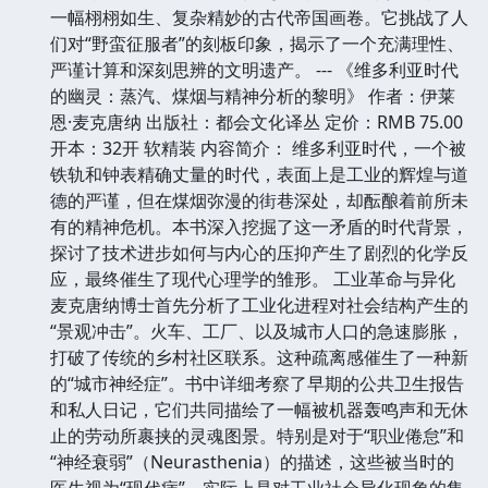
一幅栩栩如生、复杂精妙的古代帝国画卷。它挑战了人
们对“野蛮征服者”的刻板印象，揭示了一个充满理性、
严谨计算和深刻思辨的文明遗产。 --- 《维多利亚时代
的幽灵：蒸汽、煤烟与精神分析的黎明》 作者：伊莱
恩·麦克唐纳 出版社：都会文化译丛 定价：RMB 75.00
开本：32开 软精装 内容简介： 维多利亚时代，一个被
铁轨和钟表精确丈量的时代，表面上是工业的辉煌与道
德的严谨，但在煤烟弥漫的街巷深处，却酝酿着前所未
有的精神危机。本书深入挖掘了这一矛盾的时代背景，
探讨了技术进步如何与内心的压抑产生了剧烈的化学反
应，最终催生了现代心理学的雏形。 工业革命与异化
麦克唐纳博士首先分析了工业化进程对社会结构产生的
“景观冲击”。火车、工厂、以及城市人口的急速膨胀，
打破了传统的乡村社区联系。这种疏离感催生了一种新
的“城市神经症”。书中详细考察了早期的公共卫生报告
和私人日记，它们共同描绘了一幅被机器轰鸣声和无休
止的劳动所裹挟的灵魂图景。特别是对于“职业倦怠”和
“神经衰弱”（Neurasthenia）的描述，这些被当时的
医生视为“现代病”，实际上是对工业社会异化现象的集