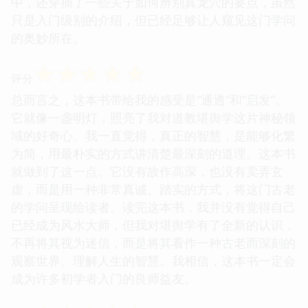
中，还穿插了一些关于如何辨别真龙穴的要点，虽然
只是入门级别的介绍，但已经足够让人窥见这门学问
的奥妙所在。
☆
☆
☆
☆
☆
评分
总而言之，这本书带给我的感受是“通透”和“启发”。
它就像一盏明灯，照亮了我对道教堪舆学这片神秘领
域的好奇心。我一直觉得，真正的智慧，是能够化繁
为简，用最朴实的方式讲清楚最深刻的道理。这本书
就做到了这一点。它没有故作高深，也没有卖弄玄
虚，而是用一种非常真诚、踏实的方式，将这门古老
的学问呈现给读者。读完这本书，我并没有觉得自己
已经成为风水大师，但我对堪舆学有了全新的认识，
不再将其视为迷信，而是将其看作一种古老而深刻的
观察世界、理解人生的智慧。我相信，这本书一定会
成为许多初学者入门的良师益友。