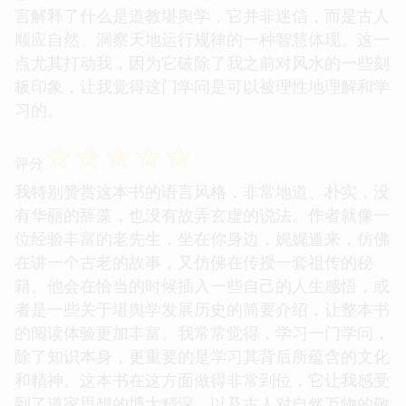
言解释了什么是道教堪舆学，它并非迷信，而是古人
顺应自然、洞察天地运行规律的一种智慧体现。这一
点尤其打动我，因为它破除了我之前对风水的一些刻
板印象，让我觉得这门学问是可以被理性地理解和学
习的。
☆
☆
☆
☆
☆
评分
我特别赞赏这本书的语言风格，非常地道、朴实，没
有华丽的辞藻，也没有故弄玄虚的说法。作者就像一
位经验丰富的老先生，坐在你身边，娓娓道来，仿佛
在讲一个古老的故事，又仿佛在传授一套祖传的秘
籍。他会在恰当的时候插入一些自己的人生感悟，或
者是一些关于堪舆学发展历史的简要介绍，让整本书
的阅读体验更加丰富。我常常觉得，学习一门学问，
除了知识本身，更重要的是学习其背后所蕴含的文化
和精神。这本书在这方面做得非常到位，它让我感受
到了道家思想的博大精深，以及古人对自然万物的敬