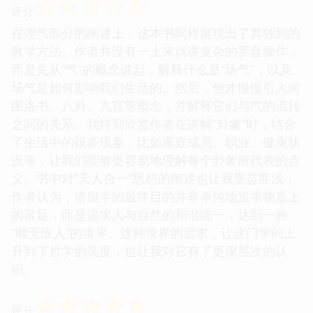
☆
☆
☆
☆
☆
评分
在理气部分的阐述上，这本书同样展现出了其独到的
教学方法。作者并没有一上来就讲复杂的罗盘操作，
而是先从“气”的概念讲起，解释什么是“场气”，以及
场气是如何影响我们生活的。然后，他才慢慢引入河
图洛书、八卦、九宫等概念，并解释它们与气的流转
之间的关系。我特别欣赏作者在讲解“卦象”时，结合
了生活中的很多现象，比如家庭成员、职业、健康状
况等，让我们能够更容易地理解每个卦象所代表的含
义。书中对“天人合一”思想的阐述也让我受益匪浅，
作者认为，堪舆学的最终目的并非单纯地追求物质上
的富足，而是追求人与自然的和谐统一，达到一种
“顺天应人”的境界。这种境界的追求，让这门学问上
升到了哲学的高度，也让我对它有了更深层次的认
识。
☆
☆
☆
☆
☆
评分