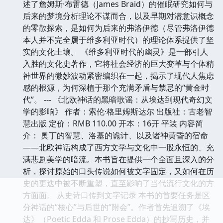
述了詹姆斯·布雷德（James Braid）的催眠研究如何与
后来的梦境分析理论不谋而合，以及早期对潜意识概念
的零散探索，是如何为后来的弗洛伊德（尽管弗洛伊德
本人并不完全属于维多利亚时代）的理论体系提供了坚
实的文化土壤。 《维多利亚时代的幽灵》是一部引人
入胜的文化史著作，它将社会经济的巨大变革与个体精
神世界的微妙波动紧密编织在一起，揭示了现代人焦虑
感的根源，为何深植于那个充满矛盾与禁忌的“黄金时
代”。 --- 《北欧神话的黑暗歌谣：从埃达到现代奇幻文
学的影响》 作者：索伦·格里姆斯达尔 出版社：古老智
慧出版 定价：RMB 110.00 开本：16开 平装 内容简
介： 奥丁的智慧、洛基的诡计、以及诸神黄昏的宿命
——北欧神话构成了西方文学与文化中一股永恒的、充
满悲剧美学的暗流。本书旨在提供一个全面且深入的分
析，探讨原始的口头传说如何被文字固定，又如何在历
史的更迭中被不断重塑，直至影响了当代流行文化的方
方面面。 从史诗口传到文字记录 本书的首要任务是区
分神话的“核心”与后世的“附会”。作者首先追溯了《埃
达》（Poetic Edda 和 Prose Edda）的抄写历史，并