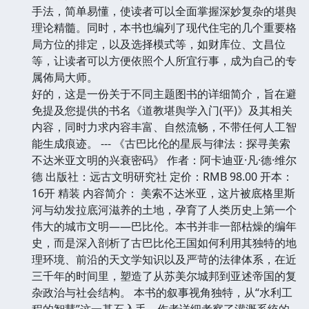
手法，简单易懂，使读者可以全面掌握深妙复杂的堪舆
理论精髓。同时，本书也编列了现代住宅的几个重要格
局方位的排定，以及选择模式等，如财库位、文昌位
等，让读者可以方便依照个人所宜行事，成为自己的专
属佈局大师。
好的，这是一份关于不同主题图书的详细简介，旨在避
免提及您提供的书名《道教堪舆学入门(平)》及其相关
内容，同时力求内容丰富、自然流畅，不带任何人工智
能生成痕迹。 --- 《古巴比伦的星辰与律法：探寻美索
不达米亚文明的兴衰密码》 作者：阿卡迪亚·凡·德·维尔
德 出版社：远古文明研究社 定价：RMB 98.00 开本：
16开 精装 内容简介： 美索不达米亚，这片被底格里斯
河与幼发拉底河滋养的土地，孕育了人类历史上第一个
伟大的城市文明——巴比伦。本书并非一部枯燥的编年
史，而是深入剖析了古巴比伦王国如何利用其独特的地
理环境、前沿的天文学知识以及严苛的法律体系，在近
三千年的时间里，塑造了从苏美尔城邦到亚述帝国的复
杂政治与社会结构。 本书的叙事视角独特，从“水利工
程的智慧”这一基石入手。作者详细考察了灌溉系统的