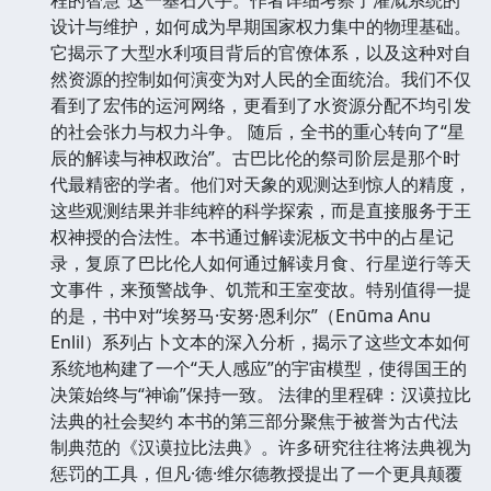
设计与维护，如何成为早期国家权力集中的物理基础。
它揭示了大型水利项目背后的官僚体系，以及这种对自
然资源的控制如何演变为对人民的全面统治。我们不仅
看到了宏伟的运河网络，更看到了水资源分配不均引发
的社会张力与权力斗争。 随后，全书的重心转向了“星
辰的解读与神权政治”。古巴比伦的祭司阶层是那个时
代最精密的学者。他们对天象的观测达到惊人的精度，
这些观测结果并非纯粹的科学探索，而是直接服务于王
权神授的合法性。本书通过解读泥板文书中的占星记
录，复原了巴比伦人如何通过解读月食、行星逆行等天
文事件，来预警战争、饥荒和王室变故。特别值得一提
的是，书中对“埃努马·安努·恩利尔”（Enūma Anu
Enlil）系列占卜文本的深入分析，揭示了这些文本如何
系统地构建了一个“天人感应”的宇宙模型，使得国王的
决策始终与“神谕”保持一致。 法律的里程碑：汉谟拉比
法典的社会契约 本书的第三部分聚焦于被誉为古代法
制典范的《汉谟拉比法典》。许多研究往往将法典视为
惩罚的工具，但凡·德·维尔德教授提出了一个更具颠覆