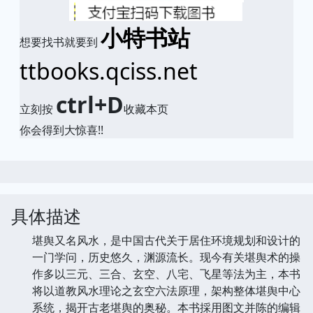
小特书站
想要找书就要到
ttbooks.qciss.net
ctrl+D
立刻按
收藏本页
你会得到大惊喜!!
具体描述
堪舆又名风水，是中国古代关于居住环境规划和设计的
一门学问，历史悠久，渊源流长。现今有关堪舆术的操
作多以三元、三合、玄空、八宅、飞星等法为主，本书
将以道教风水理论之玄空六法原理，架构整体堪舆中心
系统，揭开古老堪舆的奥秘。本书採用图文并陈的编辑