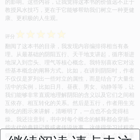
的影响。这些内容，让我觉得这本书的价值远不止于
教授风水技巧，更在于它能够帮助我们树立一种更健
康、更积极的人生观。
☆
☆
☆
☆
☆
评分
翻阅了这本书的目录，我发现内容编排得相当有条
理。从最基础的阴阳五行、天干地支讲起，循序渐进
地深入到峦头、理气等核心概念。我特别喜欢它对这
些基本概念的阐释方式。比如，在讲到阴阳时，作者
不仅仅是罗列出一些对立的属性，而是结合了大量生
活中的实例，比如日月、昼夜、男女、动静等等，让
我们能够非常直观地理解阴阳的含义以及它们之间相
互依存、相互转化的关系。然后是五行，作者用生克
制化的图示来讲解，清晰明了，一点也不会觉得枯
燥。我还注意到，书中对每个概念的解释都会穿插一
些古代的典籍记载或者传说故事，这使得学习过程变
得更加生动有趣，也更容易让人记住。这一点非常重