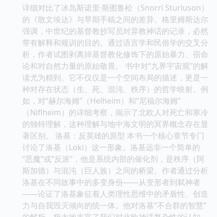
详细对比了冰岛斯诺里·斯图鲁松（Snorri Sturluson）
的《散文埃达》与早期手稿之间的差异。格里姆斯达尔
强调，中世纪的基督教抄写员对异教神话的记录，必然
带有解释和规训的目的。通过语言学和民俗学的交叉分
析，作者试图剥离掉基督教化修饰下的原始暴力、宿命
论和对自然力量的原始敬畏。 书中对“九界宇宙观”的解
读尤为精到。它不仅仅是一个空间布局的描述，更是一
种对存在状态（生、死、混沌、秩序）的哲学映射。例
如，对“赫尔海姆”（Helheim）和“尼福尔海姆”
（Niflheim）的详细考察，揭示了北欧人对死亡和寒冷
的独特理解，这种理解与地中海文明的冥界概念存在显
著区别。 洛基：反英雄的原型 本书一个核心章节专门
讨论了洛基（Loki）这一形象。洛基远非一个简单的
“恶魔”或“反派”，他是系统内部的催化剂，是秩序（阿
斯加德）与混沌（巨人族）之间的桥梁。作者通过分析
洛基在不同故事中的多变身份——从变形者到弑神者
——论证了洛基象征着人类理性思维中的矛盾性、创造
力与自我毁灭倾向的统一体。他对洛基“不合群的智慧”
的解析，极大地丰富了我们对北欧神话复杂性的认知。