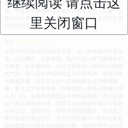
继续阅读 请点击这
要，因为很多初学者往往会被那些枯燥的理论名词吓
退，而这本书显然在这方面做得非常出色，它像一位
里关闭窗口
慈祥的长者，耐心地引导着我们一步步走进这片古老
的智慧殿堂。
☆
☆
☆
☆
☆
评分
这本书的封面设计就很有意思，是一种淡雅的水墨风
格，山峦叠嶂，云雾缭绕，隐约可见一座飞檐翘角的
古建筑，光是看封面，就让人感受到一种古朴而神秘
的气息。我一直对中国传统文化中的风水、命理等概
念颇感兴趣，但市面上的一些书籍要么过于晦涩难
懂，要么过于浅薄市侩，很难找到一本真正能够引领
人入门的。当我偶然看到这本书的标题时，内心就涌
起一股莫名的亲切感，觉得它或许能填补我这方面的
知识空白。拿到书后，我迫不及待地翻开，首先映入
眼帘的是作者的序言，字里行间流露出一种对道家思
想的敬畏和对堪舆学的深刻理解。他用非常平实的语