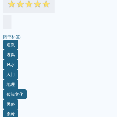
☆
☆
☆
☆
☆
图书标签:
道教
堪舆
风水
入门
地理
传统文化
民俗
宗教