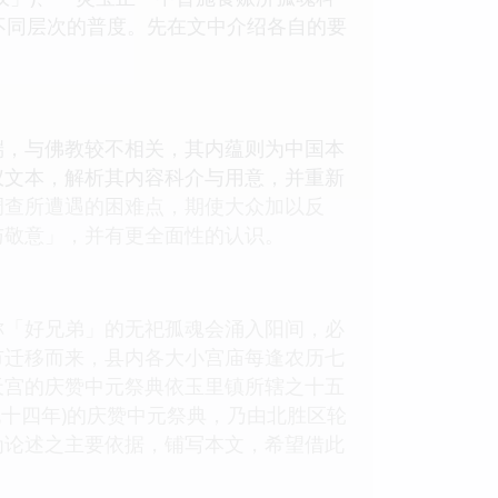
个不同层次的普度。先在文中介绍各自的要
，与佛教较不相关，其内蕴则为中国本
仪文本，解析其内容科介与用意，并重新
调查所遭遇的困难点，期使大众加以反
与敬意」，并有更全面性的认识。
「好兄弟」的无祀孤魂会涌入阳间，必
市迁移而来，县内各大小宫庙每逢农历七
天宫的庆赞中元祭典依玉里镇所辖之十五
九十四年)的庆赞中元祭典，乃由北胜区轮
为论述之主要依据，铺写本文，希望借此