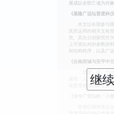
展成以全部亡魂为对
《基隆广远坛普度科仪
本文以长期参与观察
其所运用的相关文检
究。其次分别探究作
上可资比对的参酌资
和结构秩序，以及广
《台南府城与安平中
「普度」是一个台湾
继续
展现「人」对于「另一
庙普度祭品的象征及
《台中广安坛的「小普
作者以期传承自父亲
照普渡科仪的分类来书