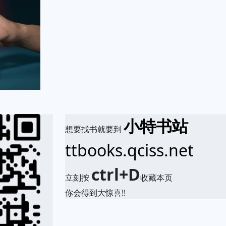
小特书站
想要找书就要到
ttbooks.qciss.net
ctrl+D
立刻按
收藏本页
你会得到大惊喜!!