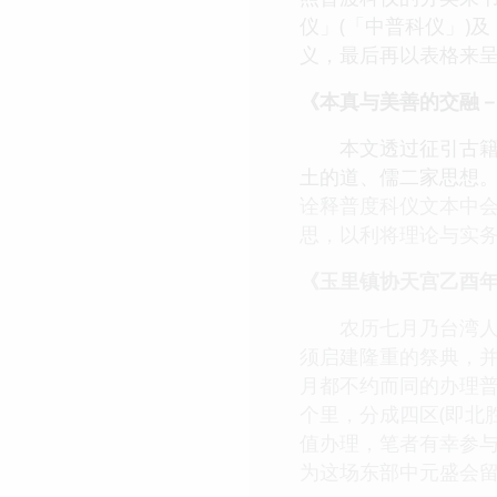
仪」(「中普科仪」)
义，最后再以表格来
《本真与美善的交融－
本文透过征引古籍的
土的道、儒二家思想
诠释普度科仪文本中
思，以利将理论与实
《玉里镇协天宫乙酉
农历七月乃台湾人所
须启建隆重的祭典，
月都不约而同的办理
个里，分成四区(即北
值办理，笔者有幸参
为这场东部中元盛会