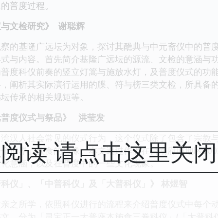
象的普度过程。
与文检研究》 谢聪辉
的基隆广远坛为对象，探讨其醮典与中元斋仪中的普度
形式与内容。首先简介基隆广远坛的源流、文检的意涵与
为普度科仪前奏的竖立灯篙与施放水灯，及普度仪式的功
料，阐析其实际演行运用的牒、符与榜三类文检，所具备
远坛传承的相关规矩等。
元普度仪式与祭品》 洪莹发
汉人社会常见的仪式行为，这个仪式除了包含了宗教与
阅读 请点击这里关
个世界」饮食的想像。本文透过作者在台南府城地区2003
文化意涵，以及在普度中的一些文化现象。
科仪」、「中普科仪」及「大普科仪」》 林煜智
之所学，依照科仪进行的流程来介绍普度仪式中每个动
文，分为「灵宝正一大普座本施食三卷科仪」(「大普科