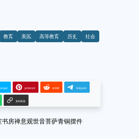
教育
美国
高等教育
历史
社会
senger
pinterest
reddit
telegram
复制链接
室书房禅意观世音菩萨青铜摆件