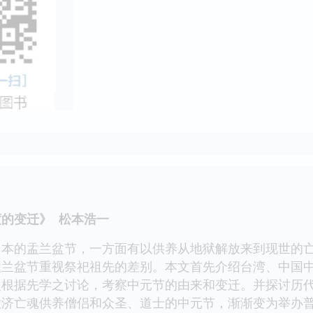
的变迁》 松本浩一
的盂兰盆节，一方面有以供养从地狱解放来到现世的亡
盂兰盆节重视祭祀祖先的差别。本文首先介绍台湾、中国
次根据先学之讨论，考察中元节的由来和变迁。并探讨历
救济亡魂供养僧侣和众圣、道士的中元节，渐渐变为举办