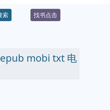
搜索
找书点击
ub mobi txt 电