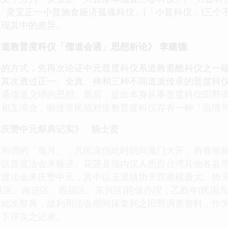
及「灵宝正一小普施食赈济孤魂科仪」(「小普科仪」)三
呈现其中的差异。
道教普度科仪「儒道会通」思想析论》 李建德
方式，先再次论证中元普度科仪系道教斋醮科仪之一端
。其次透过正一、全真、禅和三种不同道派传承的普度科
会通儒道义理的思想。最后，提出本身从事普度科仪田野
务相互绾合，盼使常民能对道教普度科仪存有一种「温情
年庆赞中元祭典记实》 杨士贤
谓的「鬼月」，凡民深信此时阴间鬼门大开，所有俗称
并以普度法会来赈济。花莲县境内汉人悉自台湾其他各县
普渡法会来庆赞中元，其中以玉里镇协天宫规模最大。协
胜区、南进区、西福区、东兴区)轮值办理，乙酉年(民国
与此次祭典，故利用法会期间採集到之田野调查资料，作
留下详实之记录。