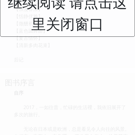
继续阅读 请点击这
【比翼双飞】
【浪漫春漾】
【恬静优雅】
里关闭窗口
【微醺初恋】
【蓝色圆舞曲】
【复古情怀】
【清新多肉花束】
后记
图书序言
自序
2017，一如往昔，忙碌的生活𥚃，我依旧展开了
多次的旅行。
无论在日本或是欧洲，总是看见令人向往的风景。