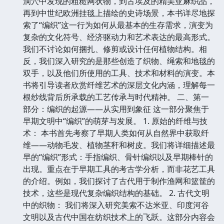
洞穴中发现的粗糙网状物，到古埃及的精美亚麻织品，
再到中世纪欧洲挂毯上描绘的史诗场景，本书详尽地探
索了“编织”这一行为如何从最基本的生存需求，演变为
复杂的文化符号、经济驱动力和艺术表达的最高形式。
我们不讨论如何捆扎、修剪或设计任何植物结构。相
反，我们深入研究的是那些创造了织物、绳索和地毯的
双手，以及他们所使用的工具、技术和材料的演变。本
书将引导读者欣赏纤维艺术的深层文化内涵，理解每一
根纱线背后所承载的工艺传承与时代精神。 二、第一
部分：编织的起源——从实用到象征 这一部分聚焦于
早期文明中“编织”的萌芽与发展。 1. 原始的纤维与技
术： 本书首先考察了早期人类如何从自然界中获取纤
维——动物毛发、植物茎秆和树皮。我们将详细描述最
早的“编织”形式：手指编织、骨针编织以及早期棒针的
出现。重点在于早期工具的考古学分析，而非花艺工具
的介绍。例如，我们探讨了古代用于制作渔网和篮筐的
技术，这些是现代复杂编织结构的基础。 2. 古代文明
中的织物： 我们将深入研究美索不达米亚、印度河谷
文明以及古代中国在纺织技术上的飞跃。这部分内容会