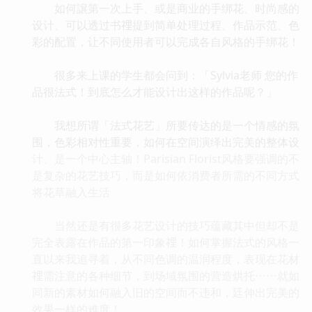
如何譲第一次上手、或是商业的手绑花、时尚感的
设计、可以透过书𥚃提到简单处理过程、作品示范、色
彩的配置，让不同使用者可以完成各自风格的手绑花！
很多来上课的学生都会问到：「Sylvia老师 您的作
品很法式！到底怎么才能设计出这样的作品呢？」
我想所谓「法式花艺」所要传达的是一个情感的氛
围，色彩相对性重要，如何在空间演绎出完美的整体设
计、是一个中心主轴！Parisian Florist风格要强调的不
是复杂的花艺技巧，而是如何依消费者所需的不同方式
将花草融入生活
当然还是有很多花艺设计的技巧蕴藏其中但却不是
完全表露在作品的第一印象𥚃！如何掌握法式的风格一
直以来我追寻着，从不同色调的温润程度，表现在花材
𥚃需注意的各种细节，到场域氛围的营造烘托⋯⋯就如
同新的素材如何融入旧的空间而不违和，廷伸出完美的
效果一样的难度！