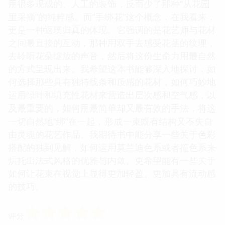
用很多现成的、人工的装饰，反而少了那种“从花园
里采摘”的纯粹感。而“手绑花”这个概念，在我看来，
更是一种返璞归真的体现。它强调的是花艺师与花材
之间最直接的互动，那种用双手去感受花茎的纹理，
去聆听花朵绽放的声音，然后将这份生命力用最自然
的方式呈现出来。我希望这本书能够深入地探讨，如
何选择那些具有独特线条和质感的花材，如何巧妙地
运用绿叶和填充性花材来营造出层次感和空气感，以
及最重要的，如何用最简单却又最有效的手法，将这
一切自然地“绑”在一起，形成一束既有结构又不失自
由灵魂的花艺作品。我期待书中能分享一些关于色彩
搭配的独到见解，如何运用莫兰迪色系或者撞色系来
烘托出法式风格的优雅与内敛。更希望能有一些关于
如何让花束在视觉上显得更加轻盈、更加具有流动感
的技巧。
☆
☆
☆
☆
☆
评分