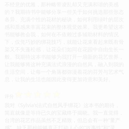
不经意的优雅，那种略带凌乱却又充满和谐的美感
的？我期待书中能够分享一些关于如何挑选那些形态
各异、充满个性的花材的秘诀，如何利用绿叶的层次
感和质感来丰富花束的整体视觉效果。我更希望这本
书能够教会我，如何在不依赖过多辅助材料的情况
下，仅凭巧妙的绑花技巧，就能让花束看起来既有骨
架又不失蓬松感，让花朵们如同在花园中自由生长一
般。我期待这本书能够为我打开一扇新的花艺世界，
让我能够将这种充满法式浪漫的自然风，融入到我的
生活空间，让每一个角落都弥漫着花的芬芳与艺术气
息，让我的生活也能因此变得更加诗意和美好。
☆
☆
☆
☆
☆
评分
我对《Sylvia’s法式自然风手绑花》这本书的期待，
简直就像是等待已久的宝藏终于揭晓。我一直觉得，
台湾的花艺作品虽然不乏精致，但总会有一种“量产
感”，缺乏那种能够真正打动人心的“故事性”和“灵