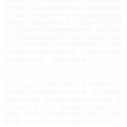
仿佛从花园里信手拈来的随性美，又是如何通过巧妙
的绑花技巧，让花束看起来既有层次感又不失轻盈感
的。我期待书中能够分享一些关于如何选择那些具有
独特线条和质感的花材的经验，以及如何利用绿叶和
填充性花材来丰富花束的整体视觉效果。我希望这本
书不仅仅是教我插花的技术，更能引导我如何去观察
自然，如何去发现生活中那些被忽略的美好，然后将
这份美好用花朵的形式传递出去，让我的生活也因此
变得更加丰富多彩，充满艺术的温度。
☆
☆
☆
☆
☆
评分
收到《Sylvia’s法式自然风手绑花》这本书的时候，
我简直迫不及待地想要深入研究一番。我一直都很欣
赏那种不落俗套，反而更加贴近自然的艺术风格，而
“法式自然风”这个词汇，完美地概括了我对美好花艺
的想象。在台湾，我们其实有很多不错的花店，但总
会觉得，有的时候他们为了追求视觉上的冲击力，会