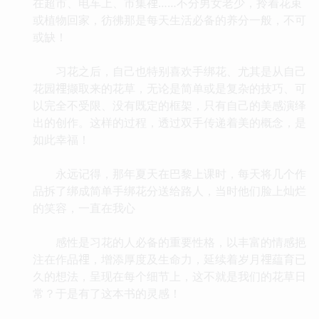
在超市、电车上、市集𥚃……不分男女老少，拎着花束
或植物回家，彷彿那是每天生活必备的养分一般，不可
或缺！
习花之后，自己也特别喜欢手绑花、尤其是从自己
花园𥚃撷取来的花草，无论是简单或是复杂的技巧、可
以完全不受限、没有既定的框架，只有自己的美感演绎
出的创作。这样的过程，透过双手传递着美的概念，是
如此幸福！
永远记得，那年夏天在巴黎上课时，每天将几个作
品拆了绑成简单手绑花分送给路人，当时他们脸上灿烂
的笑容，一直在我心
感性是习花的人必备的重要性格，以丰富的情感挹
注在作品𥚃，增添厚度及生命力，延续着岁月𥚃藴育已
久的想法，呈现在每个细节上，这不就是我们的花草日
常？于是有了这本书的灵感！