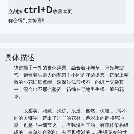
ctrl+D
立刻按
收藏本页
你会得到大惊喜!!
具体描述
彷彿随手一扎的自然风景，融合着花与草、阳光与空
气，饱含着生命力的花束！不同的花朵姿态，搭配上精
致的小花细细点缀、深深浅浅形状不一的绿叶交杂其
中，混合出不那么整齐，彷彿在野地里生根一般的花
束。
以柔美、雅致、洗练、浪漫、自然、优雅……等不
同的关键字，选出了适宜的花材，色彩上的调和与冲
突，也是书中细节之一。有弥漫香气的、有藤枝架构组
成的、有单纯色彩的、有野趣横溢的……手绑花束的世