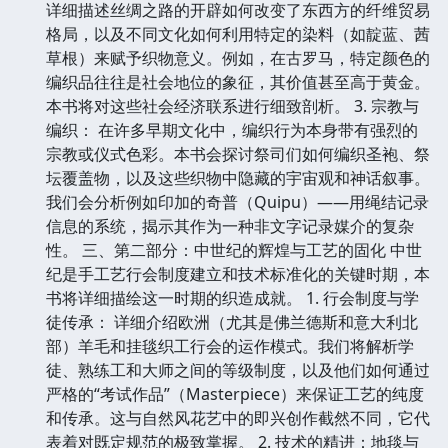
详细描述丝绸之路的开辟如何改变了东西方的纤维贸易
格局，以及不同文化如何利用特定的染料（如靛蓝、茜
草根）来赋予织物意义。例如，在古罗马，特定颜色的
编织品往往是社会地位的象征，其价值甚至高于黄金。
本书将对这些社会经济联系进行细致剖析。 3. 宗教与
编织： 在许多早期文化中，编织行为本身带有强烈的
宗教或仪式色彩。本书会探讨祭司们如何编织圣袍、祭
坛覆盖物，以及这些织物中隐藏的宇宙观和神话叙事。
我们会分析例如印加的奇普（Quipu）——用绳结记录
信息的系统，揭示其作为一种非文字记录媒介的复杂
性。 三、第二部分：中世纪的辉煌与工艺的固化 中世
纪是手工艺行会制度建立和技术标准化的关键时期，本
书将详细描绘这一时期的织造成就。 1. 行会制度与学
徒传承： 详细介绍欧洲（尤其是佛兰德斯和意大利北
部）羊毛和挂毯织工行会的运作模式。我们将解析学
徒、熟练工和大师之间的等级制度，以及他们如何通过
严格的“考试作品”（Masterpiece）来保证工艺的纯度
和传承。这与自然风花艺中的即兴创作截然不同，它代
表着对既定规范的极致掌握。 2. 技术的精进：地毯与