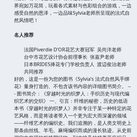
界宛如万花筒，玩着各式素材与色彩组合的游戏，一边
感受自然的恩泽，一边品味Sylvia老师所呈现的法式自
然风情吧！
名人推荐
法国Piverdie D’OR花艺大赛冠军 吴尚洋老师
台中市花艺设计协会前理事长 张嘉尹老师
日本BRIDES捧花专门学校负责人 渡辺俊治老师
共同推荐
好的，这是一份为您的图书《Sylvia’s 法式自然风手绑
花》量身打造的、不包含该书内容的详细图书简介。 --
- 图书简介：《穿越时光的织梦人：手织历史与现代编
织艺术的交织》 一、引言：纤维的秘密，历史的低语
本书《穿越时光的织梦人》并非专注于某一种特定的花
艺风格，而是将读者带入一个更为宏大而深邃的领域
——纤维艺术的编织史。我们追溯的，是人类文明史上
那条由丝线、羊毛、麻绳编织而成的漫长轨迹。从史前