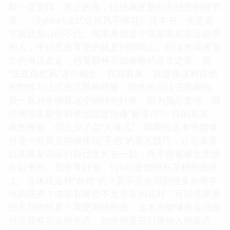
我一直觉得，真正的美，往往藏在那些不经意的细节
里。《Sylvia’s法式自然风手绑花》这本书，光是名
字就让我心动不已。我本身就是个非常喜欢亲近自然
的人，平日里最享受的就是到阳明山、到淡水或者宜
兰的海边走走，感受那种不加修饰的原生之美。而
“法式自然风”这个概念，在我看来，就是将这种自然
的野性与法式生活那种精致、随性的品味完美融合。
我一直对手绑花这个词特别好奇，因为我总觉得，那
些用很多胶带和铁丝固定得像“标准件”一样的花束，
虽然规整，但总少了点“人味儿”。我期待这本书能够
分享一些真正能够体现“手感”的花艺技巧，让花束看
起来像是花朵们自己生长在一起，而不是被硬生生组
合起来的。我非常好奇，Sylvia是如何在花材的选择
上，去体现这种“自然”的？是不是会用到很多台湾本
地的花卉？或者有哪些不太寻常的花材，可以带来意
想不到的惊喜？我更期待的是，这本书能够教会我如
何去观察花朵的形态，如何捕捉它们最动人的姿态，