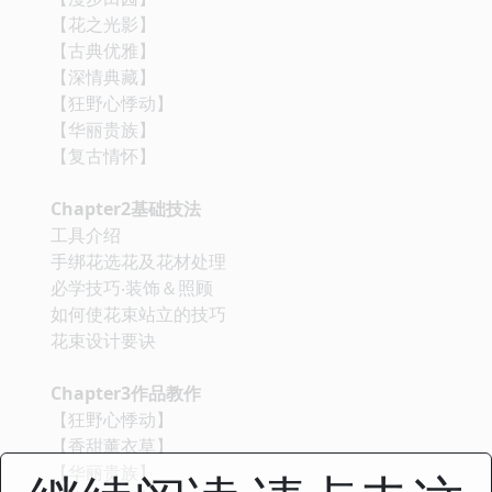
【花之光影】
【古典优雅】
【深情典藏】
【狂野心悸动】
【华丽贵族】
【复古情怀】
Chapter2基础技法
工具介绍
手绑花选花及花材处理
必学技巧‧装饰＆照顾
如何使花束站立的技巧
花束设计要诀
Chapter3作品教作
【狂野心悸动】
【香甜薰衣草】
【华丽贵族】