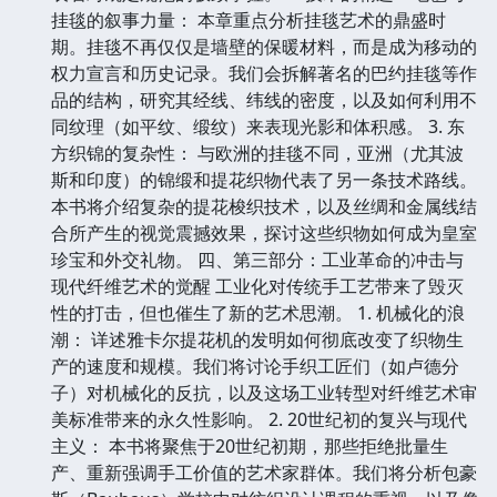
挂毯的叙事力量： 本章重点分析挂毯艺术的鼎盛时
期。挂毯不再仅仅是墙壁的保暖材料，而是成为移动的
权力宣言和历史记录。我们会拆解著名的巴约挂毯等作
品的结构，研究其经线、纬线的密度，以及如何利用不
同纹理（如平纹、缎纹）来表现光影和体积感。 3. 东
方织锦的复杂性： 与欧洲的挂毯不同，亚洲（尤其波
斯和印度）的锦缎和提花织物代表了另一条技术路线。
本书将介绍复杂的提花梭织技术，以及丝绸和金属线结
合所产生的视觉震撼效果，探讨这些织物如何成为皇室
珍宝和外交礼物。 四、第三部分：工业革命的冲击与
现代纤维艺术的觉醒 工业化对传统手工艺带来了毁灭
性的打击，但也催生了新的艺术思潮。 1. 机械化的浪
潮： 详述雅卡尔提花机的发明如何彻底改变了织物生
产的速度和规模。我们将讨论手织工匠们（如卢德分
子）对机械化的反抗，以及这场工业转型对纤维艺术审
美标准带来的永久性影响。 2. 20世纪初的复兴与现代
主义： 本书将聚焦于20世纪初期，那些拒绝批量生
产、重新强调手工价值的艺术家群体。我们将分析包豪