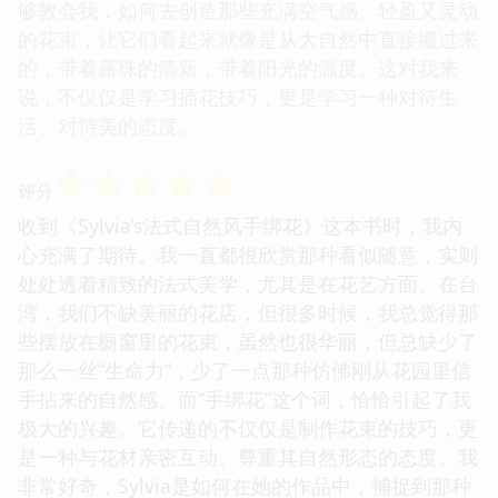
够教会我，如何去创造那些充满空气感、轻盈又灵动
的花束，让它们看起来就像是从大自然中直接搬过来
的，带着露珠的清新，带着阳光的温度。这对我来
说，不仅仅是学习插花技巧，更是学习一种对待生
活、对待美的态度。
☆
☆
☆
☆
☆
评分
收到《Sylvia’s法式自然风手绑花》这本书时，我内
心充满了期待。我一直都很欣赏那种看似随意，实则
处处透着精致的法式美学，尤其是在花艺方面。在台
湾，我们不缺美丽的花店，但很多时候，我总觉得那
些摆放在橱窗里的花束，虽然也很华丽，但总缺少了
那么一丝“生命力”，少了一点那种仿佛刚从花园里信
手拈来的自然感。而“手绑花”这个词，恰恰引起了我
极大的兴趣。它传递的不仅仅是制作花束的技巧，更
是一种与花材亲密互动、尊重其自然形态的态度。我
非常好奇，Sylvia是如何在她的作品中，捕捉到那种