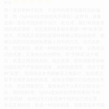
☆
☆
☆
☆
☆
评分
我一直对那种不刻意、不造作的美学有着特别的偏
爱，而《Sylvia’s法式自然风手绑花》这本书，就像
是我一直在寻找的那个出口。在台湾，我们有很多美
丽的插花课程，但总觉得很多都在教授一种“标准”的
模式，而我真正渴望的是那种能够让我自由发挥，能
够让我把对自然的热爱融入其中的方式。法式自然
风，对我来说，就是一种恰到好处的平衡，它既有法
式的优雅，又保有自然的野性。而“手绑花”这个概
念，更是让我觉得亲切。我总觉得，那些用胶带和铁
丝固定得严严实实的花束，虽然也很漂亮，但少了那
种“温度”。我期待这本书能够深入地探讨，如何通过
双手去感受花材的质感，如何去理解它们自然的生长
方向，然后用最简洁、最有效的手法将它们组合在一
起。我特别好奇，Sylvia是如何处理那些看似“不对
称”的花材，如何让它们在花束中找到自己的位置，
并且互相衬托，形成一种别样的美。我希望这本书能