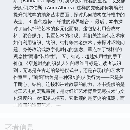
斯（Bauhaus）学校中对纺织设计课程的重视，以及像
安妮·阿尔伯斯（Anni Albers）这样的先驱如何将编织
提升到纯粹的抽象艺术层面，探讨几何结构在纤维中的
表达。 3. 当代趋势：纤维的跨界融合： 最后，本书探
讨了当代纤维艺术的多元化面貌。这包括利用合成材
料、混合媒介、装置艺术的出现。我们关注当代艺术家
如何利用编织、钩织、结打等古老技术，来探讨环境问
题、身份政治或数字化时代的焦虑。重点在于“材料的
观念性”而非“装饰性”。 五、结论：超越实用性的手工
价值 《穿越时光的织梦人》的最终目标是让读者认识
到，无论是在古老的祭祀仪式中，还是在现代的艺术工
作室里，“编织”始终是一种深刻的人类行为——它是关
于耐心、结构、连接和讲述故事的能力。本书提供的是
对工艺史的宏观审视，是对纤维艺术背后无尽技术与文
化深度的一次沉浸式探索。它歌颂的是历史的沉淀，而
非瞬间的造型艺术。 ---
著者信息