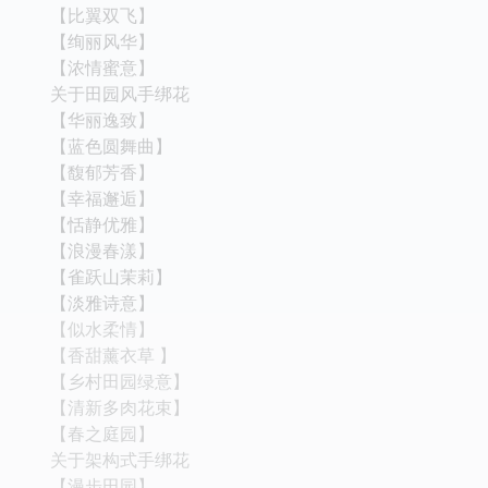
【比翼双飞】
【绚丽风华】
【浓情蜜意】
关于田园风手绑花
【华丽逸致】
【蓝色圆舞曲】
【馥郁芳香】
【幸福邂逅】
【恬静优雅】
【浪漫春漾】
【雀跃山茉莉】
【淡雅诗意】
【似水柔情】
【香甜薰衣草 】
【乡村田园绿意】
【清新多肉花束】
【春之庭园】
关于架构式手绑花
【漫步田园】