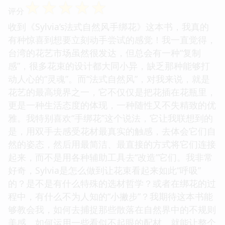
☆
☆
☆
☆
☆
评分
收到《Sylvia’s法式自然风手绑花》这本书，我真的
有种惊喜到想要立刻动手尝试的感觉！我一直觉得，
台湾的花艺市场虽然很发达，但总会有一种“复制
感”，很多花束的设计都大同小异，缺乏那种能够打
动人心的“灵魂”。而“法式自然风”，对我来说，就是
花艺的最高境界之一，它不仅仅是把花插在花瓶里，
更是一种生活态度的体现，一种随性又不失精致的优
雅。我特别喜欢“手绑花”这个说法，它让我联想到的
是，用双手去感受花材最真实的触感，去体会它们自
然的姿态，然后用最简洁、最直接的方式将它们连接
起来，而不是用各种辅助工具去“改造”它们。我非常
好奇，Sylvia是怎么做到让花束看起来如此“呼吸”
的？是不是有什么特殊的选材哲学？或者在绑花的过
程中，有什么不为人知的“小撇步”？我期待这本书能
够教会我，如何去捕捉那些散落在自然界中的不规则
美感，如何运用一些看似不起眼的配材，就能让整个