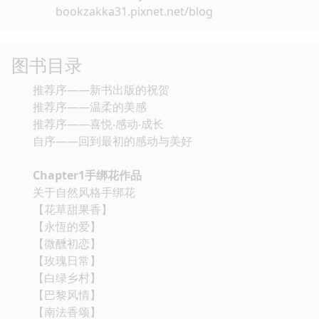
bookzakka31.pixnet.net/blog
图书目录
推荐序——新书出版的祝贺
推荐序——温柔的美感
推荐序——喜悦‧感动‧成长
自序——回到最初的感动与美好
Chapter1手绑花作品
关于自然风格手绑花
【花草甜果香】
【永恆的爱】
【微醺初恋】
【玫瑰日常】
【白绿乡村】
【巴黎风情】
【南法香颂】