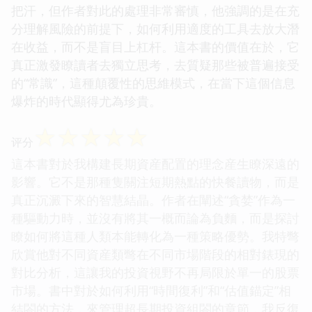
把汗，但作者對此的處理非常審慎，他強調的是在充
分理解風險的前提下，如何利用適度的工具去放大潛
在收益，而不是盲目上杠杆。這本書的價值在於，它
真正激發瞭讀者去獨立思考，去質疑那些被普遍接受
的“常識”，這種顛覆性的思維模式，在當下這個信息
爆炸的時代顯得尤為珍貴。
☆
☆
☆
☆
☆
评分
這本書對於我構建長期資産配置的理念産生瞭深遠的
影響。它不是那種隻關注短期熱點的快餐讀物，而是
真正沉澱下來的智慧結晶。作者在闡述“貪婪”作為一
種驅動力時，並沒有將其一概而論為負麵，而是探討
瞭如何將這種人類本能轉化為一種策略優勢。我特彆
欣賞他對不同資産類彆在不同市場階段的相對錶現的
對比分析，這讓我的投資視野不再局限於單一的股票
市場。書中對於如何利用“時間復利”和“估值錨定”相
結閤的方法，來管理超長期投資組閤的章節，我反復