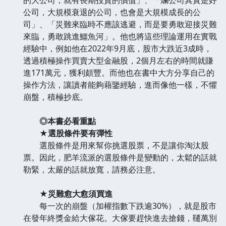
公司，大規模衰退的公司，也會是大規模成長的公
司」、「災難來臨時不應該逃避，而是要勇敢迎接災難
來臨，勇敢跳進鱷魚河」。他也將這些理論運用在實戰
經驗中，例如他在2022年9月底，股市大跌近3成時，
透過積極操作買賣大型金融股，2個月左右的時間就賺
進171萬元，獲利頗豐。而他也在書中大方分享自己的
操作方法，讓讀者能夠藉鑒經驗，進而像他一樣，不懼
崩盤，積極抄底。
◎本書必看重點
★選股條件要有彈性
選股條件是用來幫你挑選股票，不是讓你淘汰股
票。因此，肥羊流派的選股條件是變動的，太鬆的話就
勒緊，太嚴的話就放寬，請務必注意。
★災難愈大愈須買進
每一次的崩盤（加權指數下跌逾30%），就是股市
在發年終獎金給大傢花。大傢要趕快進去搶錢，韆萬別