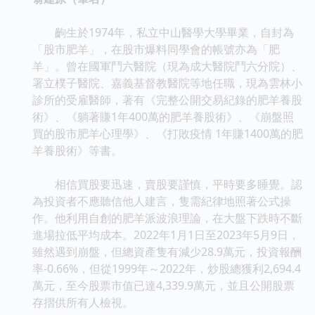
齣生於1974年，私立中山醫學大學畢業，自封為
「股市肥羊」，在股市爆料同學會的帳號亦為「肥
羊」。曾在國軍鬥六醫院（現為成大醫院鬥六分院）、
署立樸子醫院、嘉義基督教醫院等地任職，現為雲林小
診所的受雇醫師，著有《完整公開交易紀錄的肥羊養股
術》、《躺著賺1年400萬的肥羊養股術》、《崩盤照
買的股市肥羊心理學》、《打敗疫情 1年賺1400萬的肥
羊養股術》等書。
相信買股要迅速，賣股要謹慎，平時要多睡覺。認
為投資者不應聽信他人建言，隻需紀律地照著公式操
作。他利用自創的肥羊派波浪理論，在大盤下跌時不斷
進場拉低平均成本。2022年1月1日至2023年5月9日，
雖然遇到崩盤，但總資產隻有減少28.9萬元，投資報酬
率-0.66%，但從1999年～2022年，炒股總獲利2,694.4
萬元，至今股票市值已達4,339.9萬元，並且公開股票
存摺供所有人檢視。