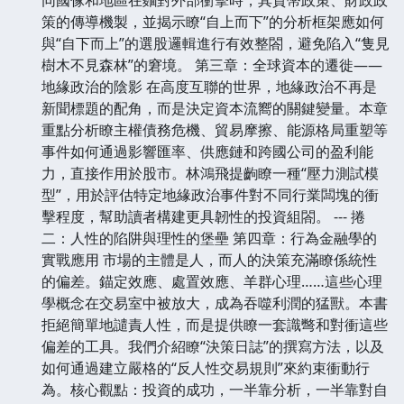
策的傳導機製，並揭示瞭“自上而下”的分析框架應如何
與“自下而上”的選股邏輯進行有效整閤，避免陷入“隻見
樹木不見森林”的窘境。 第三章：全球資本的遷徙——
地緣政治的陰影 在高度互聯的世界，地緣政治不再是
新聞標題的配角，而是決定資本流嚮的關鍵變量。本章
重點分析瞭主權債務危機、貿易摩擦、能源格局重塑等
事件如何通過影響匯率、供應鏈和跨國公司的盈利能
力，直接作用於股市。林鴻飛提齣瞭一種“壓力測試模
型”，用於評估特定地緣政治事件對不同行業闆塊的衝
擊程度，幫助讀者構建更具韌性的投資組閤。 --- 捲
二：人性的陷阱與理性的堡壘 第四章：行為金融學的
實戰應用 市場的主體是人，而人的決策充滿瞭係統性
的偏差。錨定效應、處置效應、羊群心理……這些心理
學概念在交易室中被放大，成為吞噬利潤的猛獸。本書
拒絕簡單地譴責人性，而是提供瞭一套識彆和對衝這些
偏差的工具。我們介紹瞭“決策日誌”的撰寫方法，以及
如何通過建立嚴格的“反人性交易規則”來約束衝動行
為。核心觀點：投資的成功，一半靠分析，一半靠對自