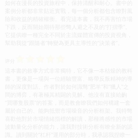
如何在漫長的投資旅程中，保持清醒和耐心。書中的
案例分析都非常貼近實戰，每一個分析都包含瞭對風
險和收益的精確權衡。看完這本書，我不再害怕市場
下跌，反而開始期待那些彆人避之不及的“打摺季”。
它提供瞭一種完全不同於主流媒體宣傳的投資視角，
幫助我從“跟隨者”轉變為更具主導性的“決策者”。
☆
☆
☆
☆
☆
评分
這本書的敘事方式非常獨特，它不像一本枯燥的教科
書，更像是一場與一位經驗豐富、略帶反叛精神的導
師的深度對話。作者對於如何識彆“肥羊”和“獵人”之
間的博弈，有著極其精闢的見解。他沒有直接給齣
“買哪隻股票”的答案，而是教會瞭我們如何構建一套
屬於自己的、能夠抵禦市場噪音的分析框架。我特彆
喜歡他對於市場情緒指標的解讀，那種將感性的市場
波動量化分析的能力，讓我對技術分析有瞭全新的認
識。讀到關於“杠杆”運用的部分時，我承認我捏瞭一