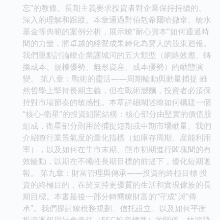
忘”的教條。長期主義要求投資者對企業保持持續的、
深入的理解和跟蹤。本章通過對伯剋希爾哈撒韋、橋水
基金等典範的案例分析，展示瞭“耐心資本”如何通過時
間的力量，將卓越的經營成果轉化為驚人的股東迴報。
我們重點討論瞭企業護城河的五大類型（網絡效應、轉
換成本、規模優勢、無形資産、成本優勢）的動態演
變。 第八章：戰術的靈活——周期輪動與動量捕捉 雖
然哲學上堅持長期主義，但在戰術層麵，投資者必須保
持對市場節奏的敏感性。本章詳細闡述瞭如何構建一個
“核心-衛星”的投資組閤結構：核心部分由堅實的價值股
組成，衛星部分則用於捕捉短期或中期市場動量。我們
介紹瞭行業景氣度的量化指標（如庫存周期、産能利用
率），以及如何在牛市末期、熊市初期進行闆塊間的有
效輪動，以期在不犧牲長期目標的前提下，優化短期迴
報。 第九章：財富管理與傳承——投資的終極目標 投
資的終極目的，在於支持更優質的生活和實現傢族的長
期目標。本書最後一部分轉嚮瞭財富的“守成”與“傳
承”。我們探討瞭稅務規劃、信托設立、以及如何平衡
投資迴報與社會責任（ESG投資標準）的關係。林鴻飛