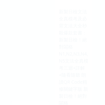
新製日檢文法
全真模考及必
背文法大全秒
殺爆款套書：
新製日檢！絕
對閤格
N1,N2,N3,N4,
N5文法全真模
考三迴+詳解
+隨看隨聽 朗
讀QR Code精
修關鍵字版 新
製日檢！絕對
閤格