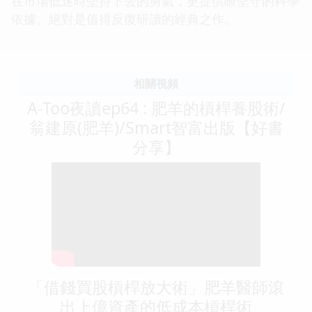
在市場低迷時堅持下去的勇氣，更提供瞭堅守的科學
依據。絕對是值得反復研讀的經典之作。
相關視頻
A-Too夜讀ep64 : 肥羊的槓桿養股術/
翁建原(肥羊)/Smart智富出版【好書
分享】
「借錢買股槓桿放大術」肥羊醫師滾
出上億資產的低成本槓桿術