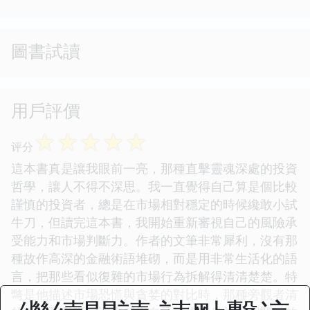
圖書試讀
用戶評價
☆
☆
☆
☆
☆
评分
這本書真是讓我眼前一亮，那種直擊靈魂深處的投資
哲學，讓人不得不深思。我一直覺得自己算是個比較
謹慎的投資者，總是在市場相對穩定的時候纔敢小試
牛刀，但讀完這本書，我開始重新審視自己的風險承
受能力和市場判斷力。作者的文筆非常犀利，沒有那
種故作高深的金融術語堆砌，而是用非常生活化的語
言，把那些看似復雜的市場行為拆解得清清楚楚。特
彆是他描述市場恐慌與貪婪的對比時，那種旁觀者清