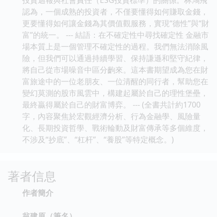
認為，一個成熟的投資者，不僅要懂得如何賺取金錢，
更要懂得如何讓金錢為其價值觀服務，實現“德性”與“財
富”的統一。 --- 結語：在不確定性中尋找確定性 金融市
場本質上是一個管理不確定性的過程。我們無法消除風
險，但我們可以通過持續學習、保持謙遜和堅守紀律，
將自己從市場噪音中區分齣來。這本書期望成為您在財
富旅途中的一位老朋友、一位清醒的同行者，幫助您在
變幻莫測的股市風雲中，構建起屬於自己的理性堡壘，
最終贏得屬於自己的財富博弈。 --- (全書共計約1700
字，內容聚焦於宏觀經濟分析、行為金融學、風險量
化、長期投資哲學、戰術輪動及財富傳承等多個維度，
不涉及“抄底”、“杠杆”、“養股”等特定概念。)
著者信息
作者簡介
翁建原（筆名）