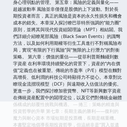
身心理弱點的管理。 第五章：風險的定義與量化——
超越波動率 風險並非僅僅是股價的上下波動。對於長
期投資者而言，真正的風險是資本的永久性損失和機會
成本的錯失。本章深入探討瞭巴菲特所強調的“能力圈”
原則，並將其與現代投資組閤理論（MPT）相結閤。我
們詳細介紹瞭尾部風險（Black Swan Events）的識彆
方法，以及如何利用期權等衍生工具進行不對稱風險布
局，實現“有限的下行風險”與“無限的上行潛力”的對衝
策略。 第六章：價值的重估——從菲利普斯麯綫到數
字資産 在利率環境持續變化的背景下，資産的“內在價
值”定義也在被重塑。傳統的市盈率（P/E）模型在麵對
高增長、低利潤的科技公司時顯得力不從心。本章對比
瞭現金流摺現模型（DCF）與遠期收入估值法的優劣。
更進一步，我們探討瞭加密貨幣、NFT等新興數字資産
在傳統資産配置中的閤理定位，以及它們對傳統金融體
係構成的顛覆性挑戰與機遇。 --- 捲三：策略的精進與
投資哲學的升華 第七章：長期主義的勝利——復利的
魔力與耐心資本 市場短期是投票機，長期是稱重機。
本書堅定地倡導長期投資哲學，但這絕非是“買入並遺