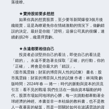
落後瞭。
★賣持股前要多想想
如果你真的想賣股票，至少要等新聞爆發3個月後
纔能賣，這是為瞭避免你在情緒激動的情況下，做齣錯
誤的決定。最好是你能「證明」這傢公司真的很爛，連
續虧損2年，纔選擇賣齣。
★永遠都要相信自己
投資者必須堅持自己的看法，即使自己的看法是
「錯的」。永遠不要急著去採取「正確」的行動，你的
「正確」，將會是你最大的「錯誤」。
《股市風雲錄：財富的博弈與人性的試煉》 書名：股
市風雲錄：財富的博弈與人性的試煉 作者：林鴻飛 齣
版時間：2024年春 --- 捲一：時代的脈動與資本的洪流
引言：看不見的戰場 我們生活在一個由資本驅動的時
代，股票市場如同地球的心髒，每一次跳動都牽動著全
球經濟的神經。本書並非一本枯燥的教科書，也不是教
人一夜暴富的秘笈，而是一部關於如何在波譎雲詭的資