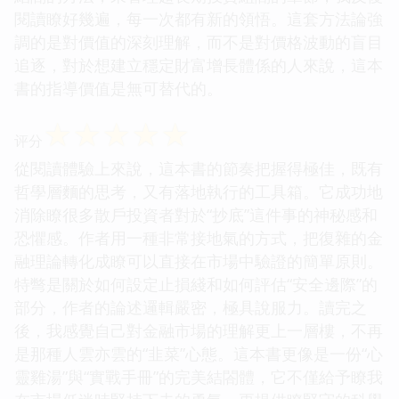
閱讀瞭好幾遍，每一次都有新的領悟。這套方法論強
調的是對價值的深刻理解，而不是對價格波動的盲目
追逐，對於想建立穩定財富增長體係的人來說，這本
書的指導價值是無可替代的。
☆
☆
☆
☆
☆
评分
從閱讀體驗上來說，這本書的節奏把握得極佳，既有
哲學層麵的思考，又有落地執行的工具箱。它成功地
消除瞭很多散戶投資者對於“抄底”這件事的神秘感和
恐懼感。作者用一種非常接地氣的方式，把復雜的金
融理論轉化成瞭可以直接在市場中驗證的簡單原則。
特彆是關於如何設定止損綫和如何評估“安全邊際”的
部分，作者的論述邏輯嚴密，極具說服力。讀完之
後，我感覺自己對金融市場的理解更上一層樓，不再
是那種人雲亦雲的“韭菜”心態。這本書更像是一份“心
靈雞湯”與“實戰手冊”的完美結閤體，它不僅給予瞭我