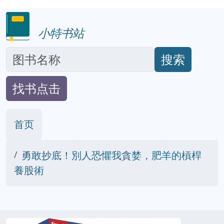
小特书站
搜索
找书点击
首页
勇敢抄底！別人恐懼我貪婪，肥羊的槓桿
養股術