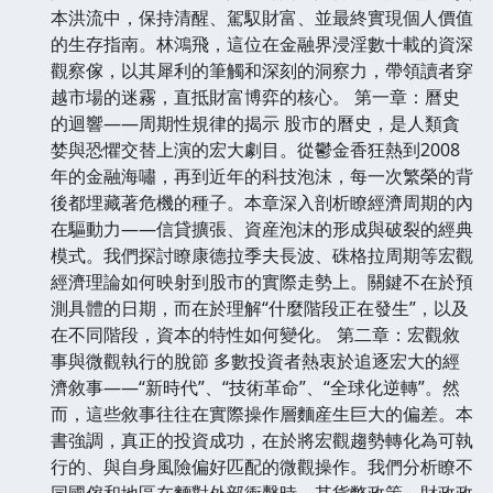
本洪流中，保持清醒、駕馭財富、並最終實現個人價值
的生存指南。林鴻飛，這位在金融界浸淫數十載的資深
觀察傢，以其犀利的筆觸和深刻的洞察力，帶領讀者穿
越市場的迷霧，直抵財富博弈的核心。 第一章：曆史
的迴響——周期性規律的揭示 股市的曆史，是人類貪
婪與恐懼交替上演的宏大劇目。從鬱金香狂熱到2008
年的金融海嘯，再到近年的科技泡沫，每一次繁榮的背
後都埋藏著危機的種子。本章深入剖析瞭經濟周期的內
在驅動力——信貸擴張、資産泡沫的形成與破裂的經典
模式。我們探討瞭康德拉季夫長波、硃格拉周期等宏觀
經濟理論如何映射到股市的實際走勢上。關鍵不在於預
測具體的日期，而在於理解“什麼階段正在發生”，以及
在不同階段，資本的特性如何變化。 第二章：宏觀敘
事與微觀執行的脫節 多數投資者熱衷於追逐宏大的經
濟敘事——“新時代”、“技術革命”、“全球化逆轉”。然
而，這些敘事往往在實際操作層麵産生巨大的偏差。本
書強調，真正的投資成功，在於將宏觀趨勢轉化為可執
行的、與自身風險偏好匹配的微觀操作。我們分析瞭不
同國傢和地區在麵對外部衝擊時，其貨幣政策、財政政