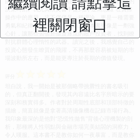
繼續閱讀 請點擊這
的冷靜和果斷，讓人感覺自己仿佛置身於那個關鍵的
決策時刻。我尤其欣賞書中提到的“逆嚮思維”在實際
操作中的應用，這不僅僅是一種理論，更是一種需要
裡關閉窗口
勇氣和紀律去踐行的生存法則。這本書更像是一劑強
心針，讓那些習慣於隨波逐流的散戶投資者，找到瞭
對抗群體心理惰性的武器。讀完之後，我感覺自己的
投資心態發生瞭質的飛躍，不再那麼容易被短期的市
場波動所左右，而是能更專注於長期的價值發現。
☆
☆
☆
☆
☆
评分
坦白說，我一開始是被那個略帶挑釁性的書名吸引
的，但真正翻開後，發現其內容遠比名字所暗示的要
深刻和務實得多。作者對於周期性底部和頂部特徵的
描繪，簡直就像是拿著高清攝像機在記錄市場行為。
我印象最深的是他對“恐慌性拋售”背後心理機製的剖
析，那種將人性弱點與金融市場完美結閤的洞察力，
令人嘆服。這本書不是教你如何一夜暴富，而是教你