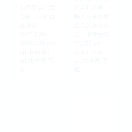
13月亮曆法實
的零時差美
踐書：超頻白
味！日本蔬菜
巫師年
達人的蔬果挑
2023.7.26-
選、保存密技
2024.7.25 pdf
全公開 pdf
epub mobi
epub mobi
txt 電子書 下
txt 電子書 下
載
載