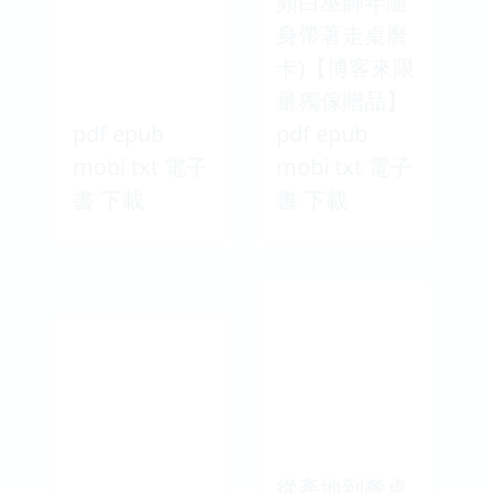
頻白巫師年隨
身帶著走桌曆
卡)【博客來限
量獨傢贈品】
pdf epub
pdf epub
mobi txt 電子
mobi txt 電子
書 下載
書 下載
從產地到餐桌