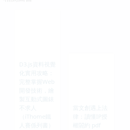
D3.js資料視覺
化實用攻略：
完整掌握Web
開發技術，繪
製互動式圖錶
不求人
當文創遇上法
（iThome鐵
律：讀懂IP授
人賽係列書）
權閤約 pdf