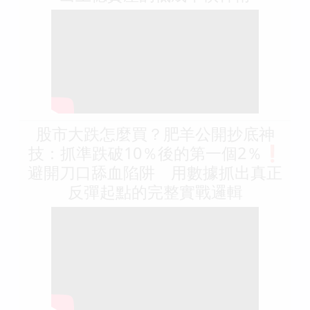
股市大跌怎麼買？肥羊公開抄底神
技：抓準跌破10％後的第一個2％❗️
避開刀口舔血陷阱 用數據抓出真正
反彈起點的完整實戰邏輯