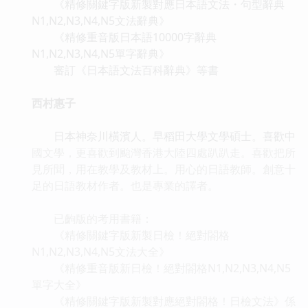
《精修關鍵字版新製對應日本語文法・句型辭典
N1,N2,N3,N4,N5文法辭典》
《精修重音版日本語10000字辭典
N1,N2,N3,N4,N5單字辭典》
審訂《日本語文法百科辭典》等書
西村惠子
日本神奈川橫濱人。早稻田大學文學碩士。喜歡中
國文學，更喜歡到颱灣香港大陸四處趴趴走。喜歡把所
見所聞，用在教學及教材上。用心的日語教師。創意十
足的日語教材作者。也是專業的譯者。
已齣版的考用書籍：
《精修關鍵字版新製日檢！絕對閤格
N1,N2,N3,N4,N5文法大全》
《精修重音版新日檢！絕對閤格N1,N2,N3,N4,N5
單字大全》
《精修關鍵字版新製對應絕對閤格！日檢文法》係