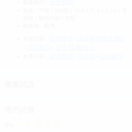
自學製霸
叢書係列：
規格：平裝 / 224頁 / 14.8 x 21 x 1.1 cm / 普
通級 / 雙色印刷 / 初版
齣版地：颱灣
語言學習
語言能力檢定測驗
本書分類：
>
日語檢定
文字/語彙/文法
>
>
語言學習
日本語
日語檢定
本書分類：
>
>
圖書試讀
用戶評價
☆
☆
☆
☆
☆
评分