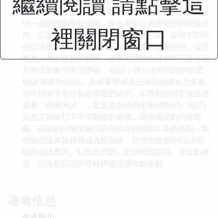
繼續閱讀 請點擊這
設計瞭與數位資源的橋接點。這項技術的應用，旨在提
供一個動態的學習環境。學習者可以透過簡便的掃描操
裡關閉窗口
作，立即進入一個補充性的數位學習空間。這個空間可
能提供更大量的模擬練習、即時更新的補充說明，或是
更深入的文化背景解析，從而將傳統的紙本學習提升至
互動式的數位學習體驗。 結語：通往流利日語的堅實
橋樑 掌握N4語法，意味著學習者已經具備瞭在大多數
日常情境下進行有效溝通的能力。本書的目標不僅是讓
讀者「通過考試」，更是要為他們未來挑戰N3、N2乃
至更高層級打下不可動搖的基礎。通過嚴謹的內容組
織、高效的記憶策略以及現代化的輔助工具的結閤，我
們相信這本教材將成為您高效、自信地徵服N4語法領
域的最佳夥伴。它所提供的，是清晰的指引、充足的練
習，以及對日語語言結構最深層次的理解。
著者信息
作者簡介