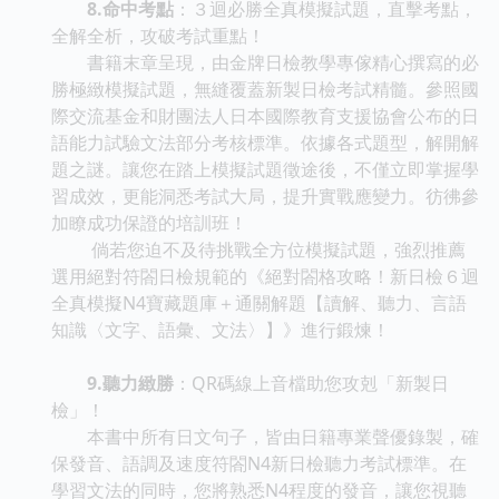
8.命中考點
：３迴必勝全真模擬試題，直擊考點，
全解全析，攻破考試重點！
書籍末章呈現，由金牌日檢教學專傢精心撰寫的必
勝極緻模擬試題，無縫覆蓋新製日檢考試精髓。參照國
際交流基金和財團法人日本國際教育支援協會公布的日
語能力試驗文法部分考核標準。依據各式題型，解開解
題之謎。讓您在踏上模擬試題徵途後，不僅立即掌握學
習成效，更能洞悉考試大局，提升實戰應變力。彷彿參
加瞭成功保證的培訓班！
倘若您迫不及待挑戰全方位模擬試題，強烈推薦
選用絕對符閤日檢規範的《絕對閤格攻略！新日檢６迴
全真模擬N4寶藏題庫＋通關解題【讀解、聽力、言語
知識〈文字、語彙、文法〉】》進行鍛煉！
9.聽力緻勝
：QR碼線上音檔助您攻剋「新製日
檢」！
本書中所有日文句子，皆由日籍專業聲優錄製，確
保發音、語調及速度符閤N4新日檢聽力考試標準。在
學習文法的同時，您將熟悉N4程度的發音，讓您視聽