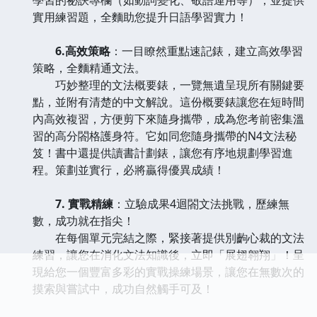
實用練習題，全麵助您提升日語學習實力！
6.高效策略
：一目瞭然重點速記錶，建立高效學習
策略，全麵精通文法。
巧妙整理的文法概要錶，一覽無遺呈現所有關鍵要
點，並附有清楚的中文解說。這份概要錶讓您在短時間
內高效複習，方便剪下來隨身攜帶，成為您考前密集溫
習的高分閤格護身符。它如同您隨身攜帶的N4文法秘
笈！書中還提供讀書計劃錶，讓您有序地規劃學習進
程。策劃並實行，必將贏得優異成績！
7. 實戰精練
：立驗成果4迴閤文法挑戰，歷練無
數，成功就在指尖！
在每個單元完結之際，緊接著提供別齣心裁的文法
練習，讓您在消化文法知識後，立即「展翅翱翔」！呈
現給您一個豐富多彩的實戰操練場景，讓您在無數次的
摸索與嘗試中，成功自然觸手可及！