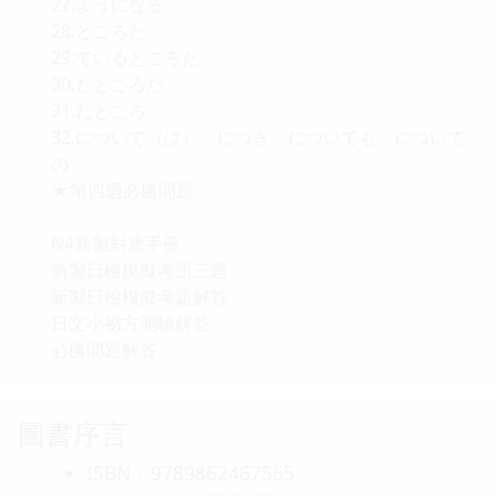
27.ようになる
28.ところだ
29.ているところだ
30.たところだ
31.たところ
32.について（は）、につき、についても、について
の
★第四迴必勝問題
N4新製對應手冊
新製日檢摸擬考題三迴
新製日檢模擬考題解答
日文小祕方測驗解答
必勝問題解答
圖書序言
ISBN：9789862467565