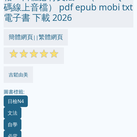
碼線上音檔） pdf epub mobi txt
電子書 下載 2026
簡體網頁
繁體網頁
||
☆
☆
☆
☆
☆
吉鬆由美
圖書標籤:
日檢N4
文法
自學
必背