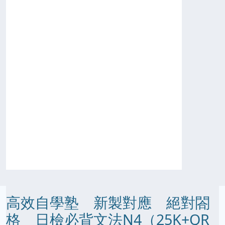
高效自學塾 新製對應 絕對閤
格 日檢必背文法N4（25K+QR