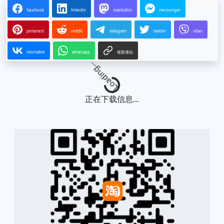
facebook
linkedin
mastodon
messenger
pinterest
reddit
telegram
twitter
viber
vkontakte
whatsapp
複製連結
Loading...
正在下载信息...