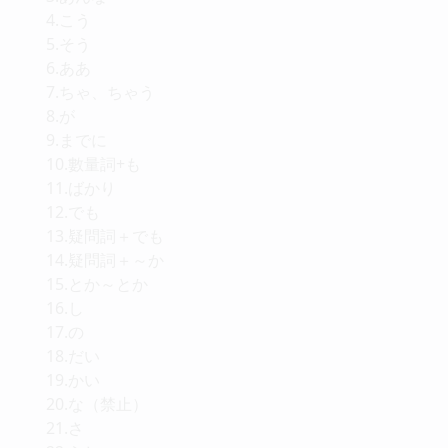
4.こう
5.そう
6.ああ
7.ちゃ、ちゃう
8.が
9.までに
10.數量詞+も
11.ばかり
12.でも
13.疑問詞＋でも
14.疑問詞＋～か
15.とか～とか
16.し
17.の
18.だい
19.かい
20.な（禁止）
21.さ