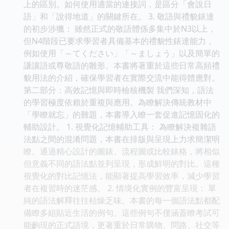
上的區別。如何使用適當的連接詞，是區分「會說日
語」和「說得地道」的關鍵所在。 3. 敬語與禮貌錶達
的初步涉獵： 雖然正式的敬語體係多集中於N3以上，
但N4階段已要求學習者具備基本的禮貌性錶達能力，
例如使用「～てください」「～ましょう」以及簡單的
謙讓語或尊敬語的雛形。本書將著重於這些日常高頻禮
貌用法的介紹，確保學習者在實際交流中能得體應對。
第二部分：高效記憶與即時檢核機製 我們深知，語法
的學習極度依賴於重複與應用。為瞭解決傳統教材中
「學瞭就忘」的難題，本書導入瞭一套促進記憶固化的
輔助設計。 1. 視覺化記憶輔助工具： 為瞭解決複雜語
法點之間的混淆問題，本書在排版與呈現上力求簡潔明
瞭。通過精心設計的圖錶、流程圖或比較錶格，將相似
但意義不同的語法點並列呈現，形成鮮明的對比。這種
視覺化的對比記憶法，能顯著提高學習效率，減少學習
者在複習時的迷茫感。 2. 情境化實例的豐富呈現： 單
純的語法解釋往往枯燥乏味。本書的每一個語法點都配
備瞭多組貼近生活的例句。這些例句不僅涵蓋瞭考試可
能齣現的正式語境，更著重於日常購物、問路、社交等