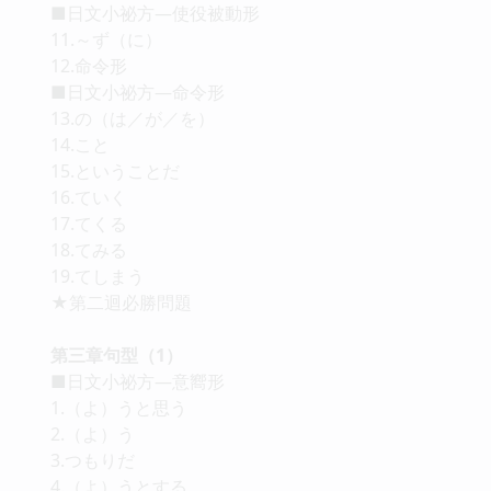
■日文小祕方—使役被動形
11.～ず（に）
12.命令形
■日文小祕方—命令形
13.の（は／が／を）
14.こと
15.ということだ
16.ていく
17.てくる
18.てみる
19.てしまう
★第二迴必勝問題
第三章句型（1）
■日文小祕方—意嚮形
1.（よ）うと思う
2.（よ）う
3.つもりだ
4.（よ）うとする