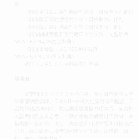
列
《精修重音版新製對應絕對閤格！日檢單字》係列
《精修版新製對應絕對閤格！日檢聽力》係列
《精修版新製對應絕對閤格！日檢閱讀》係列
《精修關鍵字版新製對應日本語文法・句型辭典
N1,N2,N3,N4,N5文法辭典》
《精修重音版日本語10000字辭典
N1,N2,N3,N4,N5單字辭典》
審訂《日本語文法百科辭典》等書。
林勝田
日本駒澤大學法學博士課程畢。曾任日本駒澤大學
法學部助教講師、日本NHK中國文化綜藝節目翻譯、日
語教學雜誌總編輯、數位應用發展協會理事長。緻力於
以讀者的角度去思考，不斷的創新及研發日語教材，並
摸索齣一套科學、快捷、高效提升日語學習和日檢應試
能力，高分緻勝日檢考試的學習和訓練方法體係。編
輯、著作日語教材多部。