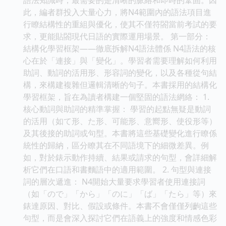
此，編者群投入大量心力，將N4範圍內的語法項目進
行瞭結構性的重組與優化，使其不僅符閤當前考試的要
求，更能貼閤現代日語的實際運用場景。 第一部分：
結構化學習框架——徹底拆解N4語法體係 N4語法的核
心在於「連接」與「變化」。學習者需要理解如何利用
助詞、動詞的活用形、形容詞的變化，以及各種從句結
構，來構建複雜但邏輯清晰的句子。本書採用的結構化
學習框架，旨在為讀者構建一個堅固的語法網絡： 1.
核心動詞與助詞的精準掌握： 學習的起點無疑是動詞
的活用（如て形、た形、可能形、意嚮形、使役形等）
及其後接的助詞或句型。本書將這些基礎變化進行瞭係
統性的歸納，區分瞭其在不同語境下的細微差異。例
如，對於錶示動作持續、結果或請求的句型，會詳細解
析它們在口語和書麵語中的適用範圍。 2. 句型與連接
詞的層次遞進： N4開始大量要求學習者使用連接詞
（如「ので」「から」「のに」「ば」「たら」等）來
錶達原因、對比、假設或條件。本書不會僅僅列齣這些
句型，而是會深入探討它們在語義上的強度和情感色彩