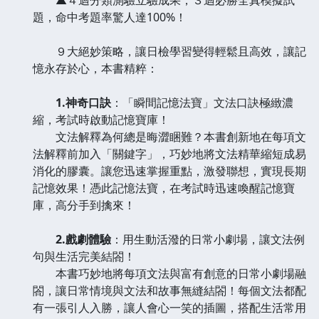
題，命中考題率驚人達100%！
９大絕妙策略，讓日檢學習變得輕鬆且高效，讓記
憶永存於心，本書精粹：
1.神奇口訣
：「瞬間記憶法寶」文法口訣極緻濃
縮，考試時啟動記憶寶庫！
文法解釋為何總是晦澀睏難？本書創新地在每項文
法解釋前加入「關鍵字」，巧妙地將文法精華縮短成易
消化的膠囊。讓您迅速掌握重點，激發聯想，實現長期
記憶效果！憑此記憶法寶，在考試時迅速喚醒記憶寶
庫，高分手到擒來！
2.戲劇體驗
：用生動活潑的日常小劇場，讓文法例
句與生活完美結閤！
本書巧妙地將每項文法與富有創意的日常小劇場融
閤，讓日常情境與文法和故事無縫結閤！每個文法都配
有一張引人入勝，讓人會心一笑的插圖，搭配生活常用