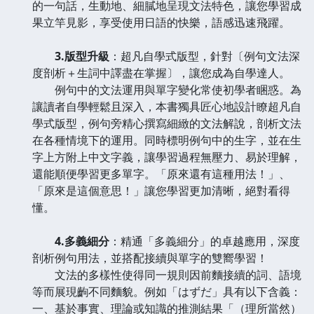
的一句話，生動地、細膩地呈現文法特色，讓您學習成
果立竿見影，享受使用日語的快樂，語感迅速飛躍。
3.版型升級
：超凡自學式版型，針對〔例句文法深
度剖析＋生詞中譯盡在掌握〕，讓您成為自學達人。
例句中的文法運用與單字變化常使初學者睏惑。為
讓讀者自學輕鬆且深入，本書獨具匠心地設計瞭超凡自
學式版型，例句旁精心撰寫細緻的文法解說，剖析文法
在各種情境下的運用。同時標明例句中的生字，並在生
字上方附上中文字義，讓學習過程無壓力、易於理解，
還能順便學習更多單字。「原來還有這種用法！」、
「原來是這個意思！」讓您學習更加清晰，絕對看得
懂。
4.多義細分
：精通「多義細分」的卓越應用，深度
剖析例句用法，並搭配接續與單字的雙嚮學習！
文法的多樣性使得同一規則因前麵接續的詞、語境
等而展現齣不同麵貌。例如「はずだ」具有以下含義：
一、基於事實、理論或知識的推測結果「（理所當然）