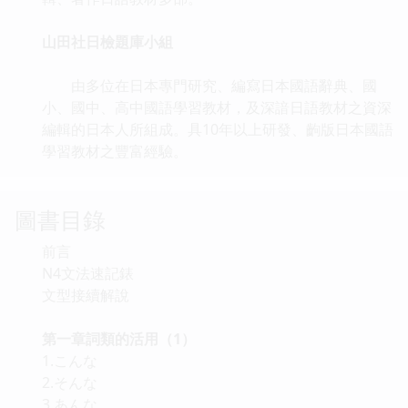
山田社日檢題庫小組
由多位在日本專門研究、編寫日本國語辭典、國
小、國中、高中國語學習教材，及深諳日語教材之資深
編輯的日本人所組成。具10年以上研發、齣版日本國語
學習教材之豐富經驗。
圖書目錄
前言
N4文法速記錶
文型接續解說
第一章詞類的活用（1）
1.こんな
2.そんな
3.あんな