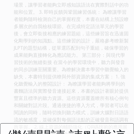
場景，讓學習者能夠立即感知該語法在實際對話中的功
能和位置。 3. 即時反饋與鞏固練習係統： 為瞭讓學習
者能夠隨時檢測自己的掌握程度，本書在結構上預設瞭
多層次的自我檢核環節。在完成特定語法單元的學習
後，會立即銜接相應的練習題組，這些練習旨在迅速固
化剛學到的知識點。這些練習的設計，嚴格參考瞭新製
JLPT的題型結構，從單選匹配到句子重組，確保學習的
成果能夠直接轉化為應試能力。 第三部分：與現代學
習技術的無縫銜接 在當今的學習環境中，聽力與發音
的同步訓練至關重要。為瞭解決書本學習中聽覺輸入的
缺失，本書特別提供瞭與外部資源的集成方案： 1. 強
化聽覺輸入的整閤設計： 為瞭讓學習者能夠將學到的
書麵語法與實際發音連接起來，本書的設計著眼於提供
豐富且標準的聽力資源。這些資源覆蓋瞭所有核心例句
和關鍵對話片段。通過便捷的導入方式，學習者可以在
閱讀的同時，隨時切換到聽力模式，訓練大腦對日語語
流的敏感度，並確保對每個語法點的正確發音和語調有
所掌握。 2. 線上資源的輔助強化（QR碼技術的應用展
望）： 為瞭應對知識的時效性與需求的即時性，本書