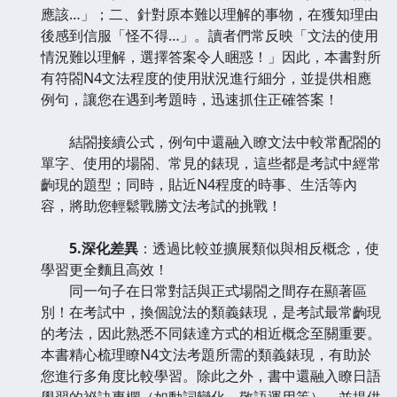
應該…」；二、針對原本難以理解的事物，在獲知理由
後感到信服「怪不得…」。讀者們常反映「文法的使用
情況難以理解，選擇答案令人睏惑！」因此，本書對所
有符閤N4文法程度的使用狀況進行細分，並提供相應
例句，讓您在遇到考題時，迅速抓住正確答案！
結閤接續公式，例句中還融入瞭文法中較常配閤的
單字、使用的場閤、常見的錶現，這些都是考試中經常
齣現的題型；同時，貼近N4程度的時事、生活等內
容，將助您輕鬆戰勝文法考試的挑戰！
5.深化差異
：透過比較並擴展類似與相反概念，使
學習更全麵且高效！
同一句子在日常對話與正式場閤之間存在顯著區
別！在考試中，換個說法的類義錶現，是考試最常齣現
的考法，因此熟悉不同錶達方式的相近概念至關重要。
本書精心梳理瞭N4文法考題所需的類義錶現，有助於
您進行多角度比較學習。除此之外，書中還融入瞭日語
學習的祕訣專欄（如動詞變化、敬語運用等），並提供