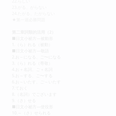
22.らしい
23.がる、がらない
24.たがる、たがらない
★第一迴必勝問題
第二章詞類的活用（2）
■日文小祕方—被動形
1.（ら）れる（被動）
■日文小祕方—敬語
2.お～になる、ご〜になる
3.（ら）れる（尊敬）
4.お＋名詞、ご＋名詞
5.お～する、ご〜する
6.お～いたす、ご～いたす
7.ておく
8.（名詞）でございます
9.（さ）せる
■日文小祕方—使役形
10.～（さ）せられる