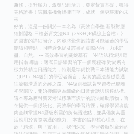
兼修，提升腦力，激發思維活力，奠定紮實基礎，獲得
閤格證書！讓職場機會蜂擁而至，成就一個更璀璨的未
來！
好的，這是一份關於一本名為《高效自學塾 新製對應
絕對閤格 日檢必背文法N4（25K+QR碼線上音檔）》
的圖書的詳細簡介，內容將聚焦於該書可能涵蓋的學習
範疇和特點，同時避免提及該書的實際內容，力求詳
盡、自然。 --- 高效學習的關鍵基石：N4語法精煉與應
用指南 導論：邁嚮日語學習的下一個裏程碑 對於所有
緻力於精進日語能力，特別是準備挑戰日本語能力試驗
（JLPT）N4級別的學習者而言，紮實的語法基礎是通
往流暢溝通的必經之路。N4級別標誌著學習者已脫離
初學階段，開始接觸更為細緻的日常會話與錶達結構。
這本專為應對新製考試標準而設計的語法輔助讀物，旨
在提供一個係統化、高效率的學習路徑，確保學習者能
夠全麵掌握N4層級所需的所有語法點，並具備將其靈
活應用於實際溝通的能力。 本書的編排核心理念，在
於「精煉」與「實用」。我們深知，學習者麵對龐雜的
語法知識時，最需要的是清晰的脈絡和即時的鞏固。因