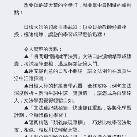
想要揮齣破天荒的全壘打，就要擊中最關鍵的甜蜜
點！
日檢大師的超級自學武器：頂尖日檢教師傾囊相
授，極速精煉，讓您的學習成果翻倍迅猛！
令人驚艷的亮點：
▲「瞬間迴憶關鍵字法寶」文法口訣濃縮精華成膠
囊，考試臨陣磨槍，迅速解鎖記憶大門。
▲用充滿創意的日常小劇場，讓文法例句在真實生
活中活躍揮灑！
▲日檢大師的超級自學武器，全麵攻略〔例句文法
深度解析＋例句生詞中譯一覽無遺〕，讓您成為自學達
人，文法學習變得輕鬆自如。
▲「文法速記錶秘籍」快速抓住重點，客製化學習
計劃，全麵體係化學習！
▲邁嚮精熟「類義錶現專欄」，巧妙比較學習法助
攻，相似、相反用法輕鬆駕馭。
▲４迴分類測驗立驗成果，３迴必勝全真模擬試