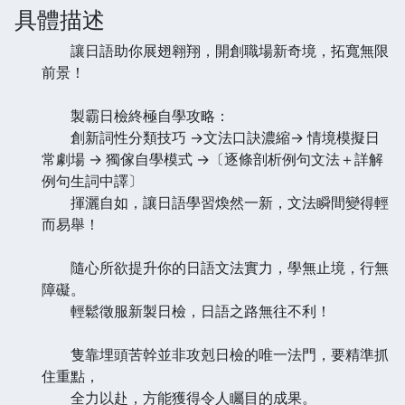
具體描述
讓日語助你展翅翱翔，開創職場新奇境，拓寬無限
前景！
製霸日檢終極自學攻略：
創新詞性分類技巧 →文法口訣濃縮→ 情境模擬日
常劇場 → 獨傢自學模式 →〔逐條剖析例句文法＋詳解
例句生詞中譯〕
揮灑自如，讓日語學習煥然一新，文法瞬間變得輕
而易舉！
隨心所欲提升你的日語文法實力，學無止境，行無
障礙。
輕鬆徵服新製日檢，日語之路無往不利！
隻靠埋頭苦幹並非攻剋日檢的唯一法門，要精準抓
住重點，
全力以赴，方能獲得令人矚目的成果。