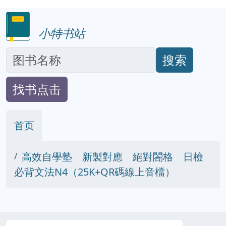
小特书站
搜索
找书点击
首页
高效自學塾 新製對應 絕對閤格 日檢
必背文法N4（25K+QR碼線上音檔）