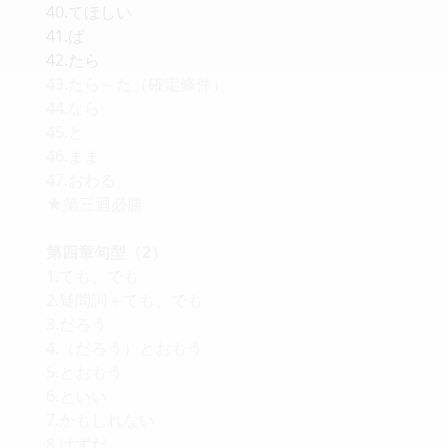
40.てほしい
41.ば
42.たら
43.たら～た（確定條件）
44.なら
45.と
46.まま
47.おわる
★第三迴必勝
第四章句型（2）
1.ても、でも
2.疑問詞＋ても、でも
3.だろう
4.（だろう）とおもう
5.とおもう
6.といい
7.かもしれない
8.はずだ