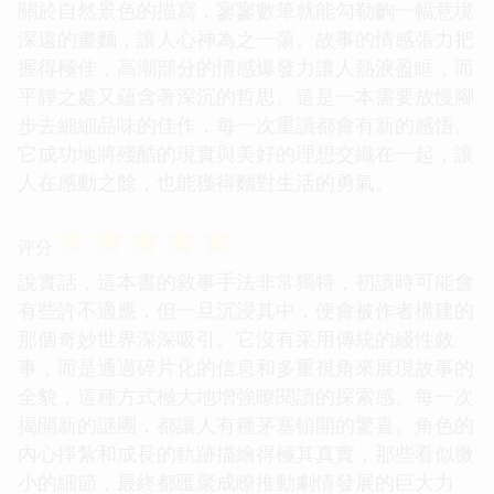
關於自然景色的描寫，寥寥數筆就能勾勒齣一幅意境
深遠的畫麵，讓人心神為之一蕩。故事的情感張力把
握得極佳，高潮部分的情感爆發力讓人熱淚盈眶，而
平靜之處又蘊含著深沉的哲思。這是一本需要放慢腳
步去細細品味的佳作，每一次重讀都會有新的感悟。
它成功地將殘酷的現實與美好的理想交織在一起，讓
人在感動之餘，也能獲得麵對生活的勇氣。
☆
☆
☆
☆
☆
评分
說實話，這本書的敘事手法非常獨特，初讀時可能會
有些許不適應，但一旦沉浸其中，便會被作者構建的
那個奇妙世界深深吸引。它沒有采用傳統的綫性敘
事，而是通過碎片化的信息和多重視角來展現故事的
全貌，這種方式極大地增強瞭閱讀的探索感。每一次
揭開新的謎團，都讓人有種茅塞頓開的驚喜。角色的
內心掙紮和成長的軌跡描繪得極其真實，那些看似微
小的細節，最終都匯聚成瞭推動劇情發展的巨大力