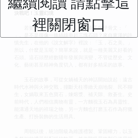
繼續閱讀 請點擊這
決戰吧！玉靈幻境
裡關閉窗口
若要用一句話來介紹玉，先看看玉的甲骨文：「
」。是不是很像一條絲線串起三塊石頭？來自東漢的許
慎先生，在他的《說文解字》裡說：「玉，石之美。」
所以，什麼是玉呢？簡單來說，就是一種美麗又好看的
石頭。這石頭歷經數韆年發展與演變，不管從歷史、文
化、藝術甚至精神角度切入，都有好多精采的故事。
玉石的故事，可從女媧補天的神話開始說起：遠古
時代水神與火神交戰，撞斷天柱導緻天崩地裂、民不聊
生，女媧取來五色寶石，煉熔漿、補天隙、救蒼生。史
前時代，人們相信萬物有靈，一方麵視玉石為具靈性、
能溝通天地的祥瑞之物，另一方麵也打磨玉石作為狩獵
生產、打扮裝飾的生活用具。
周朝以後，統治階級為維護禮製、鞏固權力，以玉