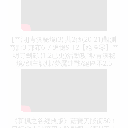
[空洞]青溟秘境(3) 共2個(20-21)觀測
奇點3 邦布6-7 追憶9-12【絕區零】空
明尋劍錄 (1.2已更)活動攻略/青溟秘
境/劍主試煉/夢魘連戰/絕區零2.5
《新楓之谷經典版》菇寶刀賊衝50！