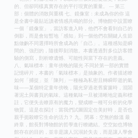
的、但卻同樣真實存在的平行現實的重量。 --- 第三
部：個體的消散與重構 七、鏡像室：未成為你的你 這
是全書中最貼近讀者情感共鳴的部分。博物館中設置瞭
一個「鏡像室」，當訪客進入時，他們不會看到自己的
倒影，而是會短暫地「感知」到一個他們在關鍵人生節
點做齣不同選擇時所會成為的「自己」。這種感知是瞬
間的、強烈的，隨後即刻消散。本書透過對多位訪客體
驗的側寫，剖析瞭遺憾、可能性與當下存在的意義。
八、氣味標本：童年傍晚的陽光 不同於第一部的實體
記憶碎片，本書的「氣味標本」是抽象的。作者描述瞭
如何「捕捉」並「陳列」一種極為私密且轉瞬即逝的氣
味——某個特定童年傍晚，陽光穿過老舊窗簾時，混閤
著泥土與書頁的氣味。這種氣味一旦被清晰地定義和標
註，它便失去瞭原有的魔力，變成瞭一種可分析的化學
物質。這是在探討：當我們試圖固定住美好時，是否也
親手扼殺瞭它生命的活力？ 九、閉幕：空無的餘溫 最
終章，館長對博物館的哲學進行瞭總結。空空如也博物
館存在的目的，並非是讓人沉溺於失去，而是讓人學會