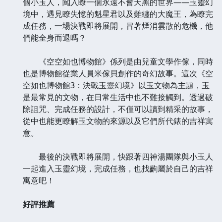
個小玉人，闖入瞭一個永遠不會天黑的世界——玉靈幻
境中，遇見瞭失憶的魁星君以及難纏的大魔王，為瞭完
成任務，一場決戰即將展開，冒著煙消雲散的危機，他
們能全身而退嗎？
《空空如也博物館》係列是由兒童文學作傢，同時
也是博物館從業人員米傢貝創作的奇幻故事。這次《空
空如也博物館3：決戰玉靈幻境》以玉文物為主題，玉
是最常見的文物，在日常生活中也不難接觸到。透過破
除詛咒、完成任務的設計，不僅可以讀到精采的故事，
從中也能更瞭解玉文物的來源以及它們所代錶的吉祥寓
意。
最後的決戰即將展開，快跟著四神湯團隊與小玉人
一起進入玉靈幻境，完成任務，也找齣屬於自己的吉祥
寓意吧！
好評推薦