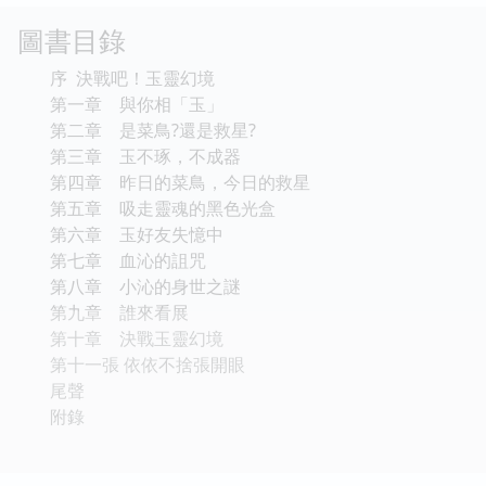
圖書目錄
序 決戰吧！玉靈幻境
第一章 與你相「玉」
第二章 是菜鳥?還是救星?
第三章 玉不琢，不成器
第四章 昨日的菜鳥，今日的救星
第五章 吸走靈魂的黑色光盒
第六章 玉好友失憶中
第七章 血沁的詛咒
第八章 小沁的身世之謎
第九章 誰來看展
第十章 決戰玉靈幻境
第十一張 依依不捨張開眼
尾聲
附錄