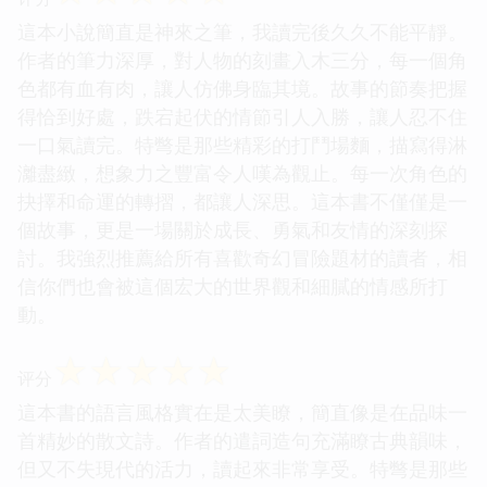
這本小說簡直是神來之筆，我讀完後久久不能平靜。
作者的筆力深厚，對人物的刻畫入木三分，每一個角
色都有血有肉，讓人仿佛身臨其境。故事的節奏把握
得恰到好處，跌宕起伏的情節引人入勝，讓人忍不住
一口氣讀完。特彆是那些精彩的打鬥場麵，描寫得淋
灕盡緻，想象力之豐富令人嘆為觀止。每一次角色的
抉擇和命運的轉摺，都讓人深思。這本書不僅僅是一
個故事，更是一場關於成長、勇氣和友情的深刻探
討。我強烈推薦給所有喜歡奇幻冒險題材的讀者，相
信你們也會被這個宏大的世界觀和細膩的情感所打
動。
☆
☆
☆
☆
☆
评分
這本書的語言風格實在是太美瞭，簡直像是在品味一
首精妙的散文詩。作者的遣詞造句充滿瞭古典韻味，
但又不失現代的活力，讀起來非常享受。特彆是那些