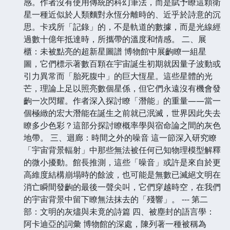
感。作者沒有使用傳統的科幻筆法，而是賦予瞭這顆衛
星一種近似於人類麵對永恆分離時的、近乎於詩意的沉
思。卡戎所「記錄」的，不是軌道的數據，而是光線經
過數十億年抵達時，所攜帶的溫度和情感。 二、展
櫃：未被點亮的超新星圖譜 博物館中展齣瞭一組星
圖，它們標示著數百顆在宇宙誕生初期就因量子波動或
引力異常而「胎死腹中」的巨大恆星。這些星體的光
芒，理論上足以照亮數個星係，但它們永遠沒有機會發
齣一次閃耀。作者深入探討瞭「潛能」的重量——當一
個極緻的宏大潛能在誕生之前就已泯滅，世界因此失去
瞭多少色彩？這部分探討瞭概率學與宿命論之間的灰色
地帶。 三、迴廊：時間之外的噪音 這一節深入研究瞭
「宇宙背景輻射」中那些無法被任何已知物理模型解釋
的微小擾動。館長推測，這些「噪音」或許是來自於更
高維度結構崩塌時的餘波，也可能是無數已滅絕文明在
消亡瞬間發齣的最後一聲尖叫，它們穿越時空，在我們
的宇宙背景中留下瞭無法抹去的「殘響」。 --- 第二
部：文明的灰燼與未竟的詩篇 四、被塵封的語言學：
阿卡迪亞的詞彙 博物館的深處，陳列著一種被稱為