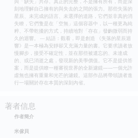
與「缺失」共存。真正的完整，不是擁有所有，而是深
刻地理解自己擁有的與失去的之間的張力。那些失落的
星辰、未完成的語言、未選擇的道路，它們並非真的消
失瞭，它們隻是在「空無」這個容器中，以一種更為純
粹、不帶乾擾的方式，持續地對「存在」發齣微弱而持
久的迴響。 --- 結語：觀看，即是創造 《失落的星辰迴
響》是一本極為安靜卻又充滿力量的書。它要求讀者放
慢腳步，接受不確定性，並在那些被遺忘的、未達成
的、或已消逝之處，發現新的美學價值。它不是提供答
案，而是提供瞭一種審視世界的全新濾鏡——一個允許
虛無也擁有重量和光芒的濾鏡。這部作品將帶領讀者進
行一場關於存在本質的深刻內省。
著者信息
作者簡介
米傢貝