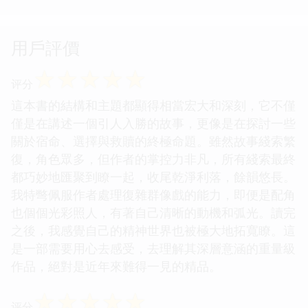
用戶評價
☆
☆
☆
☆
☆
评分
這本書的結構和主題都顯得相當宏大和深刻，它不僅
僅是在講述一個引人入勝的故事，更像是在探討一些
關於宿命、選擇與救贖的終極命題。雖然故事綫索繁
復，角色眾多，但作者的掌控力非凡，所有綫索最終
都巧妙地匯聚到瞭一起，收尾乾淨利落，餘韻悠長。
我特彆佩服作者處理復雜群像戲的能力，即便是配角
也個個光彩照人，有著自己清晰的動機和弧光。讀完
之後，我感覺自己的精神世界也被極大地拓寬瞭。這
是一部需要用心去感受，去理解其深層意涵的重量級
作品，絕對是近年來難得一見的精品。
☆
☆
☆
☆
☆
评分