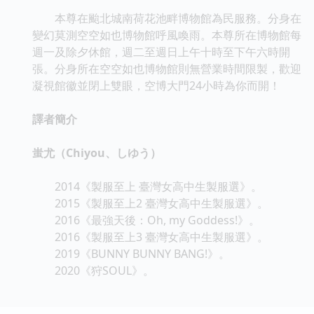
本尊在颱北城南荷花池畔博物館為民服務。分身在
變幻莫測空空如也博物館呼風喚雨。本尊所在博物館每
週一及除夕休館，週二至週日上午十時至下午六時開
張。分身所在空空如也博物館則無營業時間限製，歡迎
凝視館徽並閉上雙眼，空博大門24小時為你而開！
譯者簡介
蚩尤（Chiyou、しゆう）
2014《製服至上 臺灣女高中生製服選》。
2015《製服至上2 臺灣女高中生製服選》。
2016《最強天後：Oh, my Goddess!》。
2016《製服至上3 臺灣女高中生製服選》。
2019《BUNNY BUNNY BANG!》。
2020《狩SOUL》。