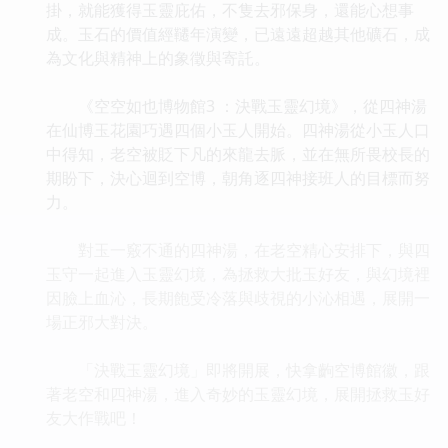
掛，就能獲得玉靈庇佑，不隻去邪保身，還能心想事
成。玉石的價值經韆年演變，已遠遠超越其他礦石，成
為文化與精神上的象徵與寄託。
《空空如也博物館3 ：決戰玉靈幻境》，從四神湯
在仙博玉花園巧遇四個小玉人開始。四神湯從小玉人口
中得知，老空被貶下凡的來龍去脈，並在無所畏校長的
期盼下，決心迴到空博，朝角逐四神接班人的目標而努
力。
對玉一竅不通的四神湯，在老空精心安排下，與四
玉守一起進入玉靈幻境，為拯救大批玉好友，與幻境裡
因臉上血沁，長期飽受冷落與歧視的小沁相遇，展開一
場正邪大對決。
「決戰玉靈幻境」即將開展，快拿齣空博館徽，跟
著老空和四神湯，進入奇妙的玉靈幻境，展開拯救玉好
友大作戰吧！