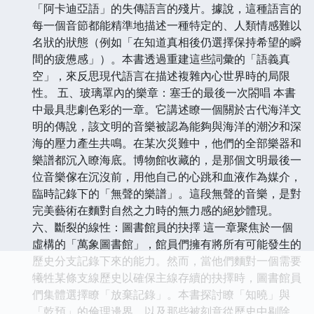
「阿卡迪亞語」的失傳語言的殘片。據說，這種語言的
每一個音節都能精準地描述一種特定的、人類情感難以
名狀的狀態（例如「在知道真相後仍選擇保持希望的瞬
間的疲憊感」）。本書透過重建這些詞彙的「語義真
空」，來反思現代語言在描述複雜內心世界時的局限
性。 五、玻璃罩內的樂章：塞壬的最後一次閤唱 本書
中最具悲劇色彩的一章。它講述瞭一個關於古代海洋文
明的傳說，該文明的音樂被認為能夠與海洋的潮汐和深
海的壓力產生共鳴。在某次災難中，他們的全部樂器和
樂譜都沉入瞭海底。博物館收藏的，是那個文明最後一
位音樂傢在沉沒前，用他自己的心跳和血液作為媒介，
臨時記錄下的「無聲的樂譜」。這段無聲的音樂，是對
完美藝術在麵對自然之力時的無力感的絕妙體現。
六、斷裂的線性：圖書館員的抉擇 這一章聚焦於一個
虛構的「萬象圖書館」，館員們擁有將所有可能發生的
歷史分支記錄下來的能力。然而，當他們麵對一個需要
犧牲某條支線歷史以確保主線存續的抉擇時，圖書館員
們集體選擇瞭「放棄記錄」。本書探討瞭「知曉」與
「乾預」的倫理邊界，以及那些被刻意從歷史中剔除