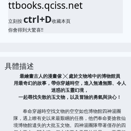
ttbooks.qciss.net
ctrl+D
立刻按
收藏本頁
你會得到大驚喜!!
具體描述
最繪畫古人的漫畫傢 ╳ 處於文物堆中的博物館員
用最奇幻的故事，帶你穿越時空，進入無邊無際、令人
迷惑的玉靈幻境，
一起尋找失散的玉文物，以及冒險的勇氣與決心！
奉命穿越時空找文物的空空如也博物館四神湯團
隊，遇上瞭有史以來最艱睏的任務，他們奉命要搶救仙
境博物館遺失的大批玉文物。四神湯團隊帶著僅存的四