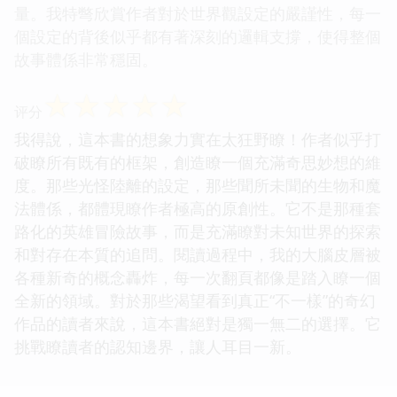
量。我特彆欣賞作者對於世界觀設定的嚴謹性，每一
個設定的背後似乎都有著深刻的邏輯支撐，使得整個
故事體係非常穩固。
☆
☆
☆
☆
☆
评分
我得說，這本書的想象力實在太狂野瞭！作者似乎打
破瞭所有既有的框架，創造瞭一個充滿奇思妙想的維
度。那些光怪陸離的設定，那些聞所未聞的生物和魔
法體係，都體現瞭作者極高的原創性。它不是那種套
路化的英雄冒險故事，而是充滿瞭對未知世界的探索
和對存在本質的追問。閱讀過程中，我的大腦皮層被
各種新奇的概念轟炸，每一次翻頁都像是踏入瞭一個
全新的領域。對於那些渴望看到真正“不一樣”的奇幻
作品的讀者來說，這本書絕對是獨一無二的選擇。它
挑戰瞭讀者的認知邊界，讓人耳目一新。