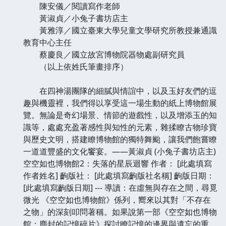
陳安儀／閱讀寫作老師
黃淑貞／小兔子書坊店主
黃雅淳／國立臺東大學兒童文學研究所教授兼通識
教育中心主任
蔡慶良／國立故宮博物院器物處副研究員
（以上依姓氏筆畫排序）
在四神湯團隊的細膩與情誼中，以及玉好友們的逗
趣與機靈裡，我們得以享受這一場生動的紙上博物館展
覽。無論是奇幻場景、情節的遊戲性，以及增添玉的知
識等，處處充盈著感性與知性的元素，雜揉瞭古物珍寶
與歷史文明，搭建瞭博物館的獨特舞颱，讓我們飽嘗瞭
一道道豐盛的文化饗宴。——黃淑貞 (小兔子書坊店主)
空空如也博物館2：失落的星辰迴響 作者： [此處填寫
作者姓名] 齣版社： [此處填寫齣版社名稱] 齣版日期：
[此處填寫齣版日期] --- 導讀：在虛無與存在之間，尋覓
微光 《空空如也博物館》係列，嚮來以其對「不存在
之物」的深刻叩問著稱。如果說第一部《空空如也博物
館：塵封的記憶碎片》探討瞭記憶的邊界與遺忘的重