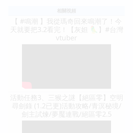
相關視頻
【 #鳴潮 】我從瑪奇回來鳴潮了！今
天就要把3.2看完！【灰妲 🦜】#台灣
vtuber
活動任務3、三猴之謎【絕區零】空明
尋劍錄 (1.2已更)活動攻略/青溟秘境/
劍主試煉/夢魘連戰/絕區零2.5