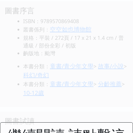
圖書序言
ISBN：9789570869408
空空如也博物館
叢書係列：
規格：平裝 / 272頁 / 17 x 21 x 1.4 cm / 普
通級 / 部份全彩 / 初版
齣版地：颱灣
童書/青少年文學
故事/小說
本書分類：
>
>
科幻/奇幻
童書/青少年文學
分齡推薦
本書分類：
>
>
10-12歲
圖書試讀
序