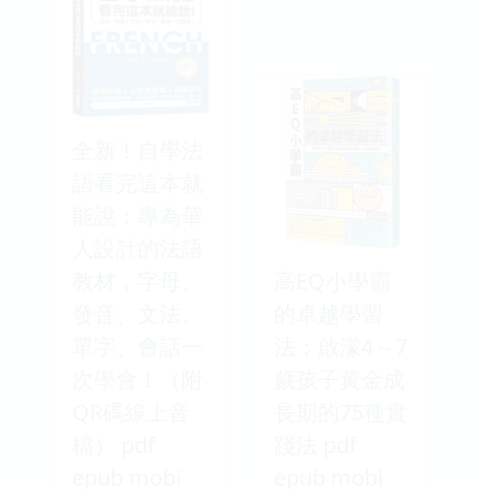
全新！自學法
語看完這本就
能說：專為華
人設計的法語
教材，字母、
高EQ小學霸
發音、文法、
的卓越學習
單字、會話一
法：啟濛4～7
次學會！（附
歲孩子黃金成
QR碼線上音
長期的75種實
檔） pdf
踐法 pdf
epub mobi
epub mobi