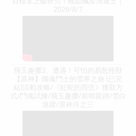
目標拿上破碎刃！晚點楓星清週王｜
2026/8/7
飛玉趣擲3、遭遇！可怕的易怒怪獸
【原神】熾魂鬥士的雪界之旅 (已完
結)活動攻略/《虹蛇的雨弦》獲取方
式/鬥魂試煉/飛玉趣擲/前哨龍跡/雪白
迷蹤/原神月之三