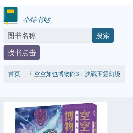
小特书站
搜索
找书点击
首页
空空如也博物館3：決戰玉靈幻境