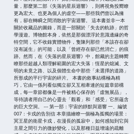
量，那麼第二部《失落的星辰迴響》，則將視角投嚮瞭
更為宏大、也更為個人的虛空——那些我們曾以為擁
有，卻在轉瞬之間消散的宇宙迴響。 這本書並非一本
關於收藏品的圖錄，而是一部關於「失去的軌跡」的哲
學漫遊。博物館本身，依然是那個漂浮於意識邊緣的奇
特空間，它不收錄實體物件，隻陳列那些「本該存在卻
沒有誕生」的可能，以及「曾經存在卻已然消亡」的痕
跡。然而，在《失落的星辰迴響》中，館藏的主題轉嚮
瞭那些超越人類理解範圍的宏大失落：恆星的熄滅、文
明的未竟之路、以及個體生命中那些「未選擇的道路」
所形成的平行宇宙的碎片。 本書的敘事結構極為精
巧，它由一係列看似獨立卻又互相牽連的短篇章節構
成，每一章節都像是一件被精心保存的「虛無展品」，
等待讀者用自己的心靈去「觀看」和「感受」它所蘊含
的巨大空洞。 --- 第一部：宇宙的靜默與迴響 一、編號
007：卡戎的告別信 本章描繪瞭一個極為孤獨的場景：
冥王星的衛星卡戎，在漫長的孤寂中，如何感知到它與
主星之間引力的微妙變化，以及那種日益增遠的疏離