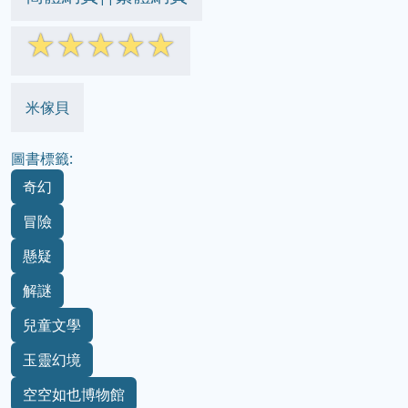
☆
☆
☆
☆
☆
米傢貝
圖書標籤:
奇幻
冒險
懸疑
解謎
兒童文學
玉靈幻境
空空如也博物館