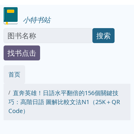
小特书站
搜索
找书点击
首页
直奔英雄！日語水平翻倍的156個關鍵技
巧：高階日語 圖解比較文法N1（25K＋QR
Code）