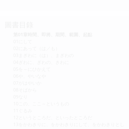
圖書目錄
第01章時間、即將、期間、範圍、起點
01にして
02にあって（は／も）
03まぎわに（は）、まぎわの
04ぎわに、ぎわの、きわに
05を～にひかえて
06や、やいなや
07がはやいか
08そばから
09なり
10この、ここ～というもの
11ぐるみ
12というところだ、といったところだ
13をかわきりに、をかわきりにして、をかわきりとし