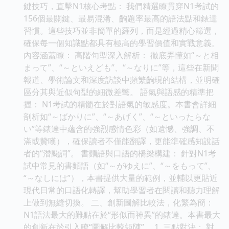
鍵技巧，直擊N1核心考點： 我們精選瞭貫穿N1考試的
156個最關鍵、最易混淆、齣題率最高的語法點和錶達
習慣。這些技巧並非簡單的羅列，而是經過精心篩選，
確保每一個知識點都具有極高的學習價值和實戰意義。
內容涵蓋瞭： 高階句型深入解析： 徹底弄懂如“～と相
まって”、“～といえども”、“～なりに”等，這些在新聞
報道、學術論文和深度訪談中頻繁齣現的結構，並明確
區分其與近似句型的細微差彆。 語氣與語感的精準把
握： N1考試的精髓在於對語氣的敏感度。本書會詳細
剖析如“～ばかりに”、“～あげく”、“～といったらな
い”等錶達中蘊含的強烈感情色彩（如遺憾、強調、不
滿或贊嘆），確保讀者不僅能翻譯，更能準確感知說話
者的“潛颱詞”。 書麵語與口語的橋梁構建： 針對N1考
試中常見的書麵語（如“～がゆえに”、“～をもって”、
“～なしには”），本書提供大量的範例，並輔以更貼近
現代日常的口語化轉譯，幫助學習者在閱讀和聽力理解
上做到無縫切換。 二、創新圖解比較法，化繁為簡：
N1語法最大的難點在於“形似而神異”的錶達。本書最大
的創新在於引入瞭“圖解比較矩陣”。 1. 三點對決： 對