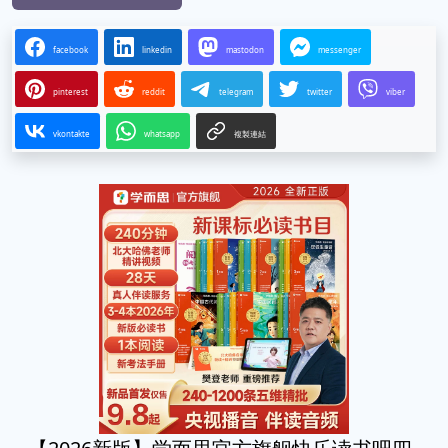
facebook
linkedin
mastodon
messenger
pinterest
reddit
telegram
twitter
viber
vkontakte
whatsapp
複製連結