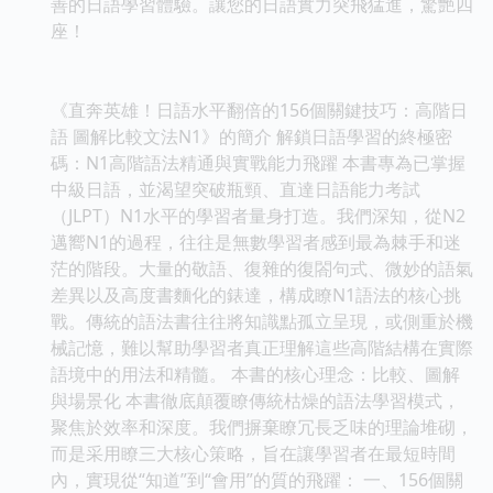
善的日語學習體驗。讓您的日語實力突飛猛進，驚艷四
座！
《直奔英雄！日語水平翻倍的156個關鍵技巧：高階日
語 圖解比較文法N1》的簡介 解鎖日語學習的終極密
碼：N1高階語法精通與實戰能力飛躍 本書專為已掌握
中級日語，並渴望突破瓶頸、直達日語能力考試
（JLPT）N1水平的學習者量身打造。我們深知，從N2
邁嚮N1的過程，往往是無數學習者感到最為棘手和迷
茫的階段。大量的敬語、復雜的復閤句式、微妙的語氣
差異以及高度書麵化的錶達，構成瞭N1語法的核心挑
戰。傳統的語法書往往將知識點孤立呈現，或側重於機
械記憶，難以幫助學習者真正理解這些高階結構在實際
語境中的用法和精髓。 本書的核心理念：比較、圖解
與場景化 本書徹底顛覆瞭傳統枯燥的語法學習模式，
聚焦於效率和深度。我們摒棄瞭冗長乏味的理論堆砌，
而是采用瞭三大核心策略，旨在讓學習者在最短時間
內，實現從“知道”到“會用”的質的飛躍： 一、156個關