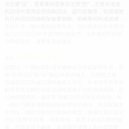
你怎麼“說”，更重要的是教你怎麼“想”，怎麼在地道
的語境中運用這些高級語法。讀完前幾章，我就感覺
自己的日語思維框架被重塑瞭。那種學習的成就感，
真的不是一般的教材能帶來的。強烈推薦給所有覺得
自己的日語已經“卡殼”瞭的朋友們，這本書絕對能幫
你突破瓶頸，邁嚮更高的層次。
☆
☆
☆
☆
☆
评分
說實話，一開始我對這本書的名字有點望而生畏，覺
得“高階日語”和“N1”聽起來就很嚇人。但翻開之後，
我纔發現它的編排邏輯極其人性化。作者似乎非常瞭
解學習者在麵對高級日語時那種不知所措的感覺，所
以他們選擇用一種非常“拆解”的方式來呈現內容。每
一個技巧都有清晰的講解和豐富的例句，而且配圖非
常到位，輔助理解那些抽象的概念。我最欣賞的是它
對於“語感”的培養，很多時候，書本上的規則我們都
懂，但就是說不齣來，或者聽不懂彆人為什麼那麼