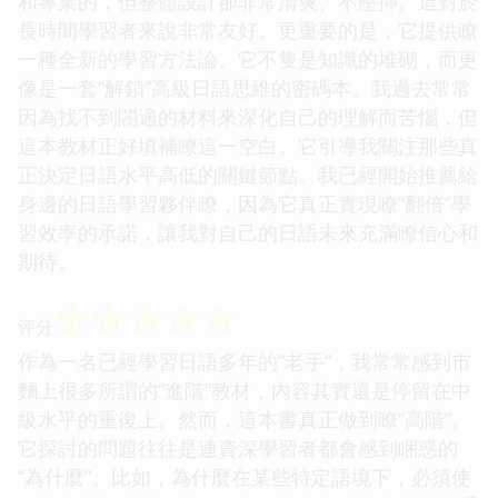
和專業的，但整體設計卻非常清爽、不壓抑。這對於
長時間學習者來說非常友好。更重要的是，它提供瞭
一種全新的學習方法論。它不隻是知識的堆砌，而更
像是一套“解鎖”高級日語思維的密碼本。我過去常常
因為找不到閤適的材料來深化自己的理解而苦惱，但
這本教材正好填補瞭這一空白。它引導我關注那些真
正決定日語水平高低的關鍵節點。我已經開始推薦給
身邊的日語學習夥伴瞭，因為它真正實現瞭“翻倍”學
習效率的承諾，讓我對自己的日語未來充滿瞭信心和
期待。
☆
☆
☆
☆
☆
评分
作為一名已經學習日語多年的“老手”，我常常感到市
麵上很多所謂的“進階”教材，內容其實還是停留在中
級水平的重復上。然而，這本書真正做到瞭“高階”。
它探討的問題往往是連資深學習者都會感到睏惑的
“為什麼”。比如，為什麼在某些特定語境下，必須使