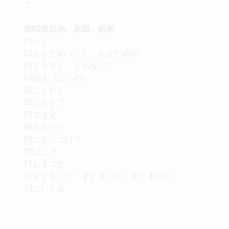
て
第02章目的、原因、結果
01べく
02んがため（に）、んがための
03ともなく、ともなしに
04ゆえ（に／の）
05ことだし
06こととて
07てまえ
08とあって
09にかこつけて
10ばこそ
11しまつだ
12ずじまいで、ずじまいだ、ずじまいの
13にいたる