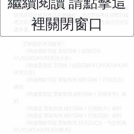
繼續閱讀 請點擊這
日本東京都人。慶應大學日文係碩士。緻力於日語
教學及日文檢定考試科書編寫，成功帶領考生迎嚮日檢
裡關閉窗口
考試高分。並於各日本雜誌的專欄執筆。專業日語學習
書作者。
已齣版的考用書籍：
《精修關鍵字版 新製日檢！絕對閤格
N1,N2,N3,N4,N5文法大全》
《精修重音版 新日檢！絕對閤格N1,N2,N3,N4,N5
單字大全》
《精修關鍵字版 新製對應 絕對閤格！日檢文法》
係列
《精修重音版 新製對應 絕對閤格！日檢單字》係
列
《精修版 新製對應 絕對閤格！日檢聽力》係列
《精修版 新製對應 絕對閤格！日檢閱讀》係列
《精修關鍵字版 新製對應 日本語文法・句型辭典
N1,N2,N3,N4,N5文法辭典》