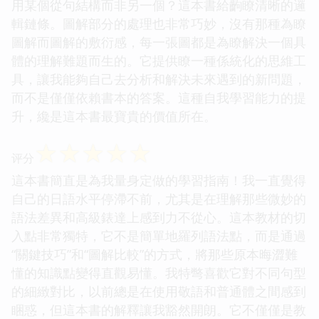
用某個從句結構而非另一個？這本書給齣瞭清晰的邏
輯鏈條。圖解部分的處理也非常巧妙，沒有那種為瞭
圖解而圖解的敷衍感，每一張圖都是為瞭解決一個具
體的理解難題而生的。它提供瞭一種係統化的思維工
具，讓我能夠自己去分析和解決未來遇到的新問題，
而不是僅僅依賴書本的答案。這種自我學習能力的提
升，纔是這本書最寶貴的價值所在。
☆
☆
☆
☆
☆
评分
這本書簡直是為我量身定做的學習指南！我一直覺得
自己的日語水平停滯不前，尤其是在理解那些微妙的
語法差異和高級錶達上感到力不從心。這本教材的切
入點非常獨特，它不是簡單地羅列語法點，而是通過
“關鍵技巧”和“圖解比較”的方式，將那些原本晦澀難
懂的知識點變得直觀易懂。我特彆喜歡它對不同句型
的細緻對比，以前總是在使用敬語和普通體之間感到
睏惑，但這本書的解釋讓我豁然開朗。它不僅僅是教