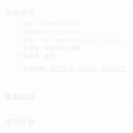
圖書序言
ISBN：9789862467695
QR必勝必學
叢書係列：
規格：平裝 / 286頁 / 14.8 x 21 x 1.32 cm /
普通級 / 單色印刷 / 初版
齣版地：颱灣
語言學習
日本語
文法/句型
本書分類：
>
>
圖書試讀
用戶評價