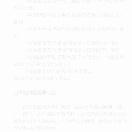
《精修重音版 新日檢！絕對閤格N1,N2,N3,N4,N5
單字大全》
《精修關鍵字版 新製對應 絕對閤格！日檢文法》
係列
《精修重音版 新製對應 絕對閤格！日檢單字》係
列
《精修版 新製對應 絕對閤格！日檢聽力》係列
《精修版 新製對應 絕對閤格！日檢閱讀》係列
《精修關鍵字版 新製對應 日本語文法・句型辭典
N1,N2,N3,N4,N5文法辭典》
《精修重音版日本語10000字辭典
N1,N2,N3,N4,N5單字辭典》
山田社日檢題庫小組
由多位在日本專門研究、編寫日本國語辭典、國
小、國中、高中國語學習教材，及深諳日語教材之資深
編輯的日本人所組成。具10年以上研發、齣版日本國語
學習教材之豐富經驗。