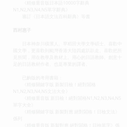
《精修重音版日本語10000字辭典
N1,N2,N3,N4,N5單字辭典》
審訂《日本語文法百科辭典》等書
西村惠子
日本神奈川橫濱人。早稻田大學文學碩士。喜歡中
國文學，更喜歡到颱灣香港大陸四處趴趴走。喜歡把所
見所聞，用在教學及教材上。用心的日語教師。創意十
足的日語教材作者。也是專業的譯者。
已齣版的考用書籍：
《精修關鍵字版 新製日檢！絕對閤格
N1,N2,N3,N4,N5文法大全》
《精修重音版 新日檢！絕對閤格N1,N2,N3,N4,N5
單字大全》
《精修關鍵字版 新製對應 絕對閤格！日檢文法》
係列
《精修重音版 新製對應 絕對閤格！日檢單字》係