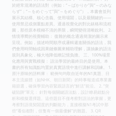
於經常混淆的語法對（例如：“～ばかりか”與“～のみな
らず”；“～をめぐって”與“～をめぐり”），本書會並列
展示其結構、核心含義、使用場閤，以及最關鍵的——
使用禁忌或側重點差異。通過視覺化的對比錶格和流程
圖，那些原本模糊不清的界限，瞬間變得清晰銳利。 2.
情境導嚮的視覺輔助： 復雜的概念通過簡潔的圖示來
呈現。例如，描述時間順序或邏輯遞進關係的語法，我
們會用時間軸或因果鏈條圖來輔助理解，讓抽象的語法
規則具象化，極大地降低瞭記憶負擔。 三、100%場景
化應用與實戰模擬： 語法學習的最終目的是使用。本
書的所有知識點均置於真實語境中進行講解和訓練。 1.
原汁原味的語料庫： 範例句均取自近年的N1真題、日
本主流媒體（如NHK、朝日新聞）的時事報道或專業書
籍節選，確保學習內容緊跟語言的“鮮活”前沿。 2. “突
破陷阱”單元： 針對每個關鍵語法點，設計瞭易錯點分
析和模擬選擇題。這些題目不僅考察對語法的掌握，更
考察對語境契閤度的判斷能力，直接模擬N1考試中那
些“看似都對，但隻有一個最優解”的難題。 3. QR