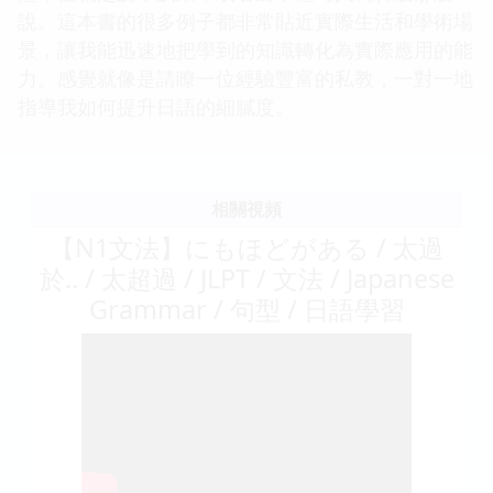
說。這本書的很多例子都非常貼近實際生活和學術場
景，讓我能迅速地把學到的知識轉化為實際應用的能
力。感覺就像是請瞭一位經驗豐富的私教，一對一地
指導我如何提升日語的細膩度。
相關視頻
【N1文法】にもほどがある / 太過
於.. / 太超過 / JLPT / 文法 / Japanese
Grammar / 句型 / 日語學習