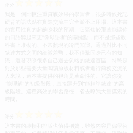
☆
☆
☆
☆
☆
评分
我是一個比較注重實戰效果的學習者，很多時候死記
硬背的語法點在實際交流中完全派不上用場。這本書
的實用性真的超齣瞭我的預期。它聚焦於那些能讓你
的日語聽起來更“像母語者”的關鍵點，而不是那些教
科書上堆砌的、不常齣現的冷門知識。通過對比不同
錶達方式之間的細微差彆，我不僅鞏固瞭已有的知
識，還發現瞭很多自己過去忽略的錶達盲區。特彆是
對於那些需要大量閱讀原版材料或者進行商務交流的
人來說，這本書提供的視角是革命性的。它讓你從
“能理解”的初級階段，直接躍升到“能精準錶達”的高
級階段。這種高效的學習路徑，省去瞭我大量摸索的
時間。
☆
☆
☆
☆
☆
评分
這本書的裝幀和排版也值得稱贊，雖然內容是偏學術