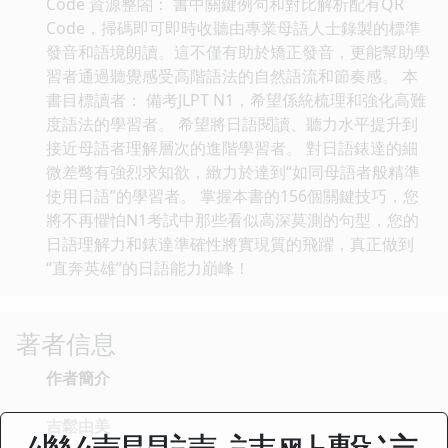
Code 資源整閤： 書中關鍵例句和對比解析配有QR
Code，掃碼即可即時收聽由專業母語人士錄製的標準
發音和語境朗讀。這不僅有助於矯正發音，更能幫助學
習者通過聽覺感受高階語法的自然語流和節奏感。 本
書目標讀者： 備考JLPT N1，希望係統梳理和強化高難
度語法的學習者。 希望將日語閱讀、聽力水平提升到
接近母語者理解層次的進階學習者。 對日語錶達的細
微差彆有強烈求知欲，緻力於達到“如同母語者般精準
使用日語”的學習者。 掌握本書的156個關鍵技巧，您
將不再懼怕N1考試中那些看似高深莫測的句型，您的
日語理解力和錶達準確性將實現質的飛躍，真正做到
“直奔英雄”的日語能力巔峰！
著者信息
作者簡介
吉鬆由美