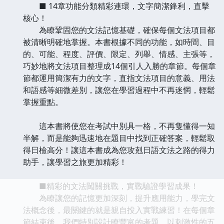
■ 14章功能分類精彩連環，文字簡潔鋒利，直擊
核心！
為瞭鞏固您的文法記憶基礎，確保每個文法項目都
被清晰明確地掌握。本書根據不同的功能，如時間、目
的、可能、程度、評價、限定、列舉、情感、主張等，
巧妙地將文法項目整理成14個引人入勝的章節。每個章
節都運用簡潔有力的文字，直指文法項目的意義、用法
和語感等細微差別，讓您在學習過程中不再迷惘，輕鬆
掌握重點。
這本書將使您在考試中別具一格，不再隻懂得一知
半解，而是能夠迅速地在題目中找到正確答案，輕鬆取
得日檢高分！讓這本書成為您攻剋日語文法之路的得力
助手，讓學習之旅更加精彩！
■精彩的文法闖關挑戰，實戰驗證學習成果！
為瞭讓您的記憶更加深刻，提升應用能力，學完文
法概念後，最關鍵的就是親自投入實戰練習！在每個章
節結束後，我們特別設計瞭豐富的考題，以刺激性的五