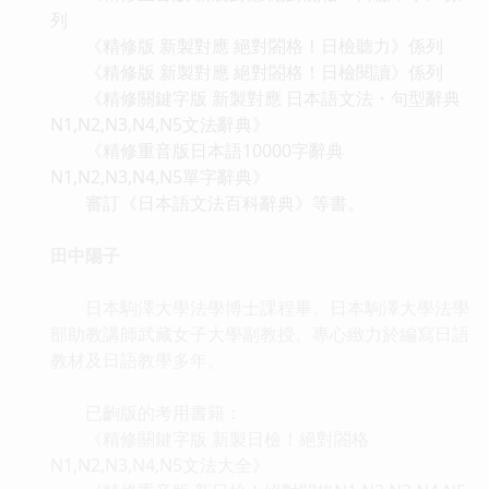
列
《精修版 新製對應 絕對閤格！日檢聽力》係列
《精修版 新製對應 絕對閤格！日檢閱讀》係列
《精修關鍵字版 新製對應 日本語文法・句型辭典
N1,N2,N3,N4,N5文法辭典》
《精修重音版日本語10000字辭典
N1,N2,N3,N4,N5單字辭典》
審訂《日本語文法百科辭典》等書。
田中陽子
日本駒澤大學法學博士課程畢。日本駒澤大學法學
部助教講師武藏女子大學副教授。專心緻力於編寫日語
教材及日語教學多年。
已齣版的考用書籍：
《精修關鍵字版 新製日檢！絕對閤格
N1,N2,N3,N4,N5文法大全》