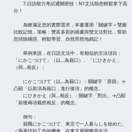
7.日語能力考試通關密技：N1文法助您輕鬆拿下高
分！
為瞭滿足您的實際需求，本書運用「關鍵字＋雙圖
比較記憶」策略：豐富多彩的插畫與雙文法對比，幫助
您排除睏惑、輕鬆學習、自然而然地銘記！
舉例來說，在日語文法中，有相似的文法項目：
「にかこつけて」（以…為藉口）、「にひきかえ」
（與…相反）：
にかこつけて（以…為藉口）：關鍵字「原因」→
凸顯「以前項為藉口，進行後項」的概念。
にひきかえ（與…相反）：關鍵字「對比」→凸顯
「前後兩項截然相反」的概念。
例句：
就職にかこつけて、東京で一人暮らしを始めた。
／藉著找到工作的機會，在東京展開獨居生活。