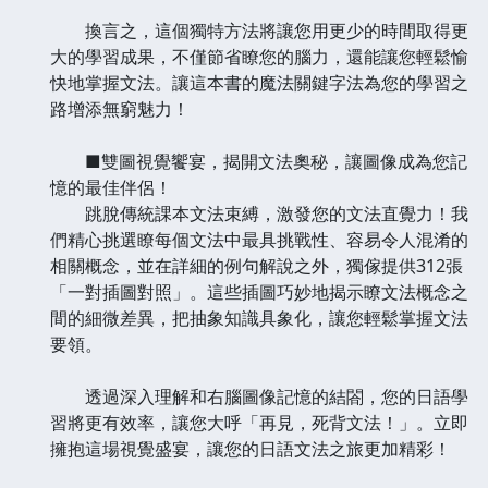
換言之，這個獨特方法將讓您用更少的時間取得更
大的學習成果，不僅節省瞭您的腦力，還能讓您輕鬆愉
快地掌握文法。讓這本書的魔法關鍵字法為您的學習之
路增添無窮魅力！
■雙圖視覺饗宴，揭開文法奧秘，讓圖像成為您記
憶的最佳伴侶！
跳脫傳統課本文法束縛，激發您的文法直覺力！我
們精心挑選瞭每個文法中最具挑戰性、容易令人混淆的
相關概念，並在詳細的例句解說之外，獨傢提供312張
「一對插圖對照」。這些插圖巧妙地揭示瞭文法概念之
間的細微差異，把抽象知識具象化，讓您輕鬆掌握文法
要領。
透過深入理解和右腦圖像記憶的結閤，您的日語學
習將更有效率，讓您大呼「再見，死背文法！」。立即
擁抱這場視覺盛宴，讓您的日語文法之旅更加精彩！