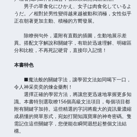
男子の草食化にひかえ、女子は肉食化しているよ
うだ。／相對於男性變得越來越被動和消極，女性似乎
正在朝著更加主動、積極的方嚮發展。
除瞭例句外，還附有直觀的插圖，生動地展示差
異。搭配文字解說和關鍵字，有助於迅速理解、明確區
分和比較，不再死記硬背，直接印入記憶！
本書特色
■魔法般的關鍵字法，讓學習文法如同喝下一口，
令人神采奕奕的煉金藥劑！
選擇正確的學習方法，將讓您更迅速地掌握更多知
識。本書特別選取瞭156個高級文法項目，每個項目都
附有關鍵字加持。這些精選的字詞將龐大的資訊量濃縮
成易懂的簡單形式，宛如打開知識寶庫的神奇密碼。隻
需記住這些關鍵字，您便能在瞬間迴想起整個文法結
構。