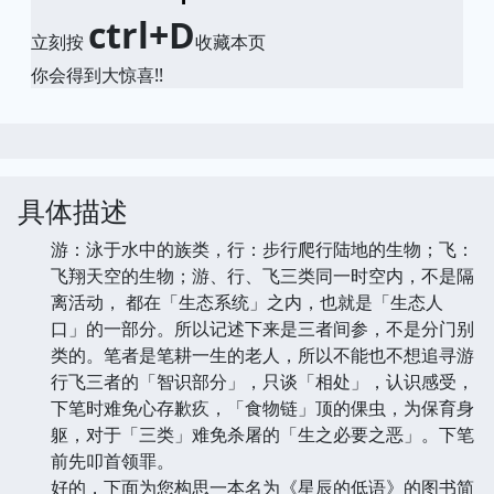
ctrl+D
立刻按
收藏本页
你会得到大惊喜!!
具体描述
游：泳于水中的族类，行：步行爬行陆地的生物；飞：
飞翔天空的生物；游、行、飞三类同一时空内，不是隔
离活动， 都在「生态系统」之内，也就是「生态人
口」的一部分。所以记述下来是三者间参，不是分门别
类的。笔者是笔耕一生的老人，所以不能也不想追寻游
行飞三者的「智识部分」，只谈「相处」，认识感受，
下笔时难免心存歉疚，「食物链」顶的倮虫，为保育身
躯，对于「三类」难免杀屠的「生之必要之恶」。下笔
前先叩首领罪。
好的，下面为您构思一本名为《星辰的低语》的图书简