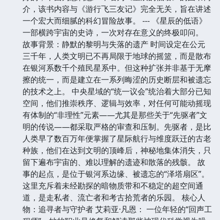
介，该书内容与《游行飞三友记》完全无关，旨在讲述
一个宏大而细腻的科幻冒险故事。 --- 《星辰的低语》
一部横跨宇宙的史诗，一次对存在意义的终极叩问。
故事背景：静默的黎明与失落的遗产 时间设定在公元
三千年，人类文明已不再局限于地球的摇篮，而是散布
在银河系数千个殖民星系中。但这种扩张并非基于无摩
擦的统一，而是建立在一系列晦涩的历史断层和被遗忘
的技术之上。 中央星域的“统一议会”统治着大部分已知
空间，他们推崇秩序、逻辑与效率，对任何可能动摇现
有体制的“非理性”元素——尤其是那些关于“先驱者”文
明的传说——都采取严格的审查和压制。先驱者，是比
人类早了数百万年便掌握了星际航行与维度跃迁的古老
种族，他们在达到文明的顶峰后，神秘地集体消失，只
留下遍布宇宙的、难以理解的遗迹和散落的残骸。 故
事的起点，是位于银河系边缘、被遗忘的“泽塔扇区”。
这里充斥着未经勘探的暗物质带和不稳定的超空间通
道，是走私者、流亡者和考古拾荒者的乐园。 核心人
物：追寻者与守护者 艾莉亚·凡恩： 一位年轻的“回声工