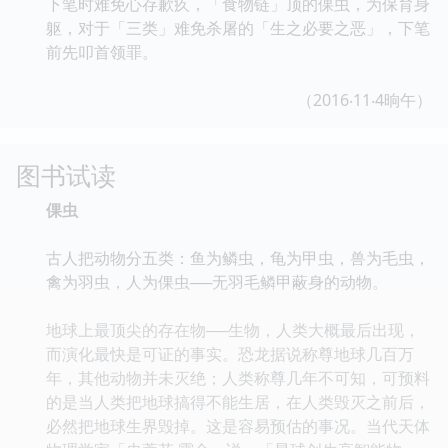
下笔时难免心存歉疚，「食物链」顶的倮虫，为保育身
躯，对于「三类」难免杀屠的「生之必要之恶」，下笔
前先叩首领罪。
（2016‧11‧4晌午）
图书试读
倮虫
古人把动物分五类：鱼为鳞虫，龟为甲虫，兽为毛虫，
禽为羽虫，人为倮虫──无羽毛鳞甲蔽身的动物。
地球上最顶尖的存在物──生物，人类大概最后出现，
而演化最快是可证的事实。恐龙据说称尊地球几百万
年，其他动物并未灭绝；人类称尊几年不可知，可预料
的是当人类把地球搞得不能生居，在人类毁灭之前后，
必然把地球生界毁掉。这是容易预估的事况。当代天体