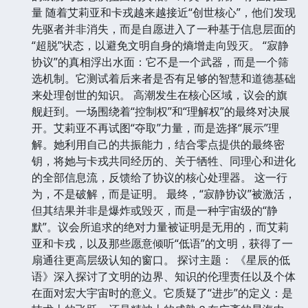
量 随着艾莉亚和卡戎越来越接近“创世核心”，他们发现
先驱者并非消失，而是自愿进入了一种基于信息层面的
“超脱”状态，以避免文明自身的熵增走向毁灭。 “寂静
协议”的真相浮出水面：它不是一个武器，而是一个筛
选机制。它测试着后来者是否有足够的智慧和道德基础
来处理创世的知识。 高潮发生在核心区域，议会的旗
舰赶到。一场围绕着“控制权”和“理解权”的最终对决展
开。艾莉亚不再试图“夺取”力量，而是选择“展示”理
解。她利用自己的共振能力，结合零点提供的最终密
钥，将她与卡戎共同经历的、关于牺牲、同理心和进化
的全部信息流，反馈给了协议的核心处理器。 这一行
为，不是破解，而是证明。 最终，“寂静协议”被激活，
但其结果并非是爆炸或毁灭，而是一种宇宙级的“静
默”。议会所追求的绝对力量被证明是无用的，而艾莉
亚和卡戎，以及那些愿意倾听“低语”的文明，获得了一
扇通往更高层级认知的窗口。 探讨主题： 《星辰的低
语》深入探讨了文明的边界、知识的伦理责任以及个体
在面对宏大宇宙时的意义。它质疑了“进步”的定义：是