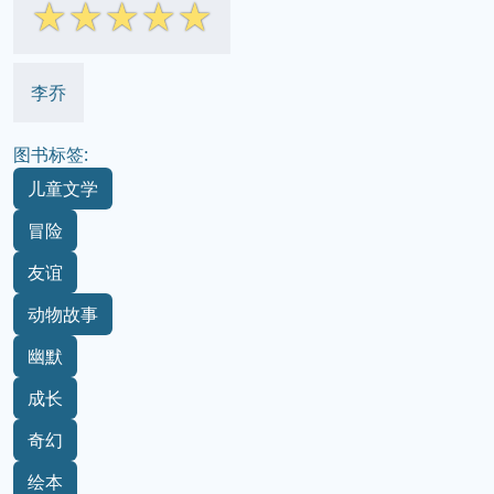
☆
☆
☆
☆
☆
李乔
图书标签:
儿童文学
冒险
友谊
动物故事
幽默
成长
奇幻
绘本