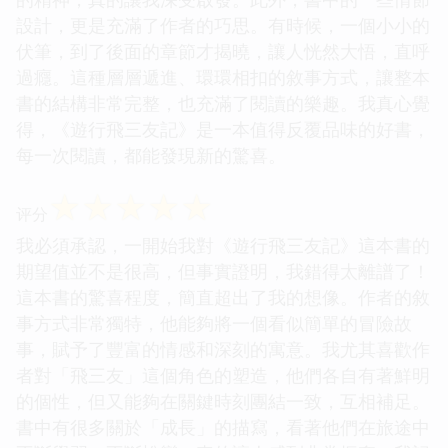
設計，更是充滿了作者的巧思。有時候，一個小小的
伏筆，到了後面的章節才揭曉，讓人恍然大悟，直呼
過癮。這種層層遞進、環環相扣的敘事方式，讓整本
書的結構非常完整，也充滿了閱讀的樂趣。我真心覺
得，《遊行飛三友記》是一本值得反覆品味的好書，
每一次閱讀，都能發現新的驚喜。
☆
☆
☆
☆
☆
评分
我必須承認，一開始我對《遊行飛三友記》這本書的
期望值並不是很高，但事實證明，我錯得太離譜了！
這本書的驚喜程度，簡直超出了我的想像。作者的敘
事方式非常獨特，他能夠將一個看似簡單的冒險故
事，賦予了豐富的情感和深刻的寓意。我尤其喜歡作
者對「飛三友」這個角色的塑造，他們各自有著鮮明
的個性，但又能夠在關鍵時刻團結一致，互相補足。
書中有很多關於「成長」的描寫，看著他們在旅途中