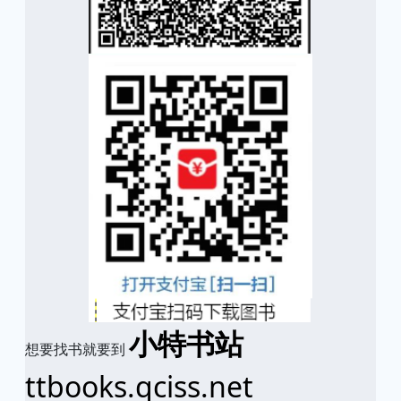
小特书站
想要找书就要到
ttbooks.qciss.net