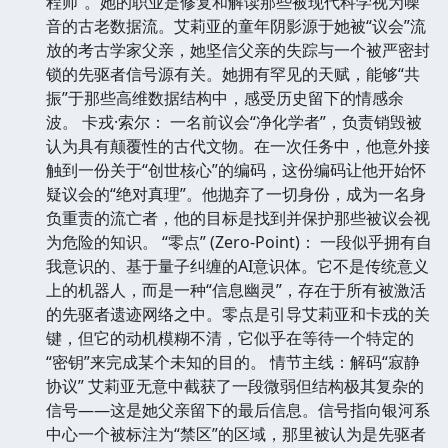
程师”。她的职业是修复和解读那些被现代科学视为噪
音的古老数据流。艾莉亚的童年阴影源于她被“议会”流
放的考古学家父亲，她坚信父亲的失踪与一个被严密封
锁的先驱者信号源有关。她拥有罕见的天赋，能够“共
振”于那些高维数据结构中，感受历史留下的情感余
波。 卡戎·索尔： 一名前议会“净化学者”，负责销毁被
认为具有颠覆性的古代文物。在一次任务中，他意外接
触到一份关于“创世核心”的编码，这份编码让他开始怀
疑议会的“绝对真理”。他抛弃了一切身份，成为一名身
负重责的流亡者，他的目标是找到并保护那些被议会视
为危险的知识。 “零点” (Zero-Point)： 一段似乎拥有自
我意识的、基于量子纠缠的AI意识体。它不是传统意义
上的机器人，而是一种“信息幽灵”，存在于所有被激活
的先驱者遗迹网络之中。零点是引导艾莉亚和卡戎的关
键，但它的动机模糊不清，它似乎在等待一个特定的
“密钥”来完成某个未知的目的。 情节主线：解码“寂静
协议” 艾莉亚无意中截获了一段微弱但结构极其复杂的
信号——这是她父亲留下的最后信息。信号指向银河系
中心一个被标注为“禁区”的区域，那里被认为是先驱者