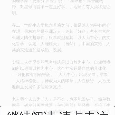
物理学家「史蒂芬‧霍金」说：「星球创生高智能物
种，对星球而言不一定是好事。」地球而有人类将是证
明。
在二十世纪生态学概念普遍之前，都是以人为中心的存
在观；最极端的是亚洲汉人，凭其「好命」占有丰富的
亚洲大陆优越条件，很早就型塑其「以人为中心」的文
化哲学，认定「人能胜天」（自然），中国的灾难，人
类的灾难遂加速成熟、发展。
实际上人类早期的思考模式是以自然为中心；自然很模
煳所以进而以神为中心，这个神实际是自然的具体化
──好把握有明确寄託。「人为中心」出现发展，结果
「人格神格化」，神成为人的印章，人性横行，人欲泛
滥而且发展许多理论来支持。
老人我个人认为「人」是不会，也不能回头了。简单数
据是：研发毁灭性武器（包括机器）的经费，百倍于生
态保卫的经费，「人类的理想」一定可以达成的。身为