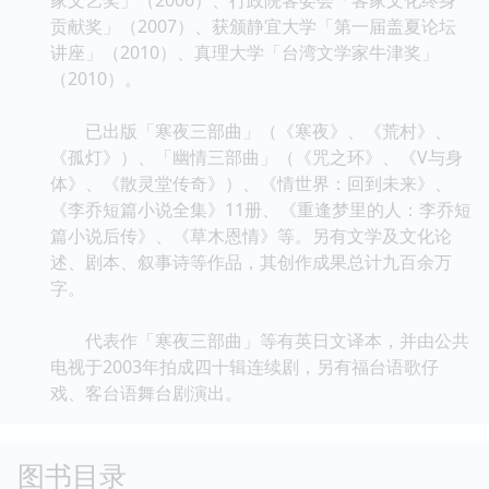
贡献奖」（2007）、获颁静宜大学「第一届盖夏论坛
讲座」（2010）、真理大学「台湾文学家牛津奖」
（2010）。
已出版「寒夜三部曲」（《寒夜》、《荒村》、
《孤灯》）、「幽情三部曲」（《咒之环》、《V与身
体》、《散灵堂传奇》）、《情世界：回到未来》、
《李乔短篇小说全集》11册、《重逢梦里的人：李乔短
篇小说后传》、《草木恩情》等。另有文学及文化论
述、剧本、叙事诗等作品，其创作成果总计九百余万
字。
代表作「寒夜三部曲」等有英日文译本，并由公共
电视于2003年拍成四十辑连续剧，另有福台语歌仔
戏、客台语舞台剧演出。
图书目录