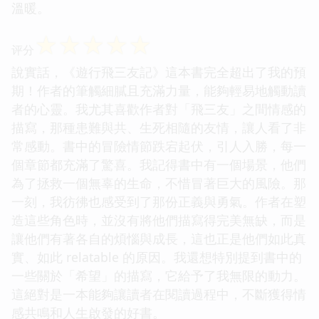
溫暖。
☆
☆
☆
☆
☆
评分
說實話，《遊行飛三友記》這本書完全超出了我的預
期！作者的筆觸細膩且充滿力量，能夠輕易地觸動讀
者的心靈。我尤其喜歡作者對「飛三友」之間情感的
描寫，那種患難與共、生死相隨的友情，讓人看了非
常感動。書中的冒險情節跌宕起伏，引人入勝，每一
個章節都充滿了驚喜。我記得書中有一個場景，他們
為了拯救一個無辜的生命，不惜冒著巨大的風險。那
一刻，我彷彿也感受到了那份正義與勇氣。作者在塑
造這些角色時，並沒有將他們描寫得完美無缺，而是
讓他們有著各自的煩惱與成長，這也正是他們如此真
實、如此 relatable 的原因。我還想特別提到書中的
一些關於「希望」的描寫，它給予了我無限的動力。
這絕對是一本能夠讓讀者在閱讀過程中，不斷獲得情
感共鳴和人生啟發的好書。