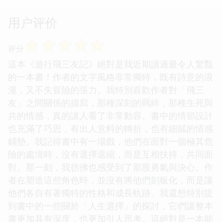
用户评价
☆
☆
☆
☆
☆
评分
這本《遊行飛三友記》絕對是我近期讀過最令人驚豔
的一本書！作者的文字風格非常獨特，既有詩意的浪
漫，又不失冒險的張力。我特別喜歡作者對「飛三
友」之間關係的描寫，那種深刻的羈絆，那種生死與
共的情感，真的讓人看了非常動容。書中的情節設計
也充滿了巧思，有出人意料的轉折，也有細膩的情感
鋪墊。我記得書中有一場戲，他們在面對一個極其危
險的處境時，沒有選擇退縮，而是互相扶持，共同面
對。那一刻，我彷彿也感受到了那股勇氣與決心。作
者在塑造這些角色時，並沒有將他們刻板化，而是讓
他們各自有著獨特的性格和成長軌跡。我還想特別提
到書中的一些關於「人生選擇」的探討，它們讓整本
書更加具有深度，也更加引人思考。這絕對是一本能