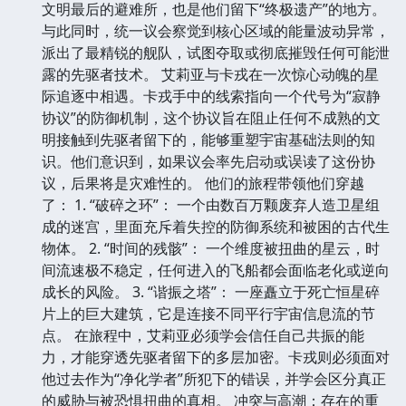
文明最后的避难所，也是他们留下“终极遗产”的地方。
与此同时，统一议会察觉到核心区域的能量波动异常，
派出了最精锐的舰队，试图夺取或彻底摧毁任何可能泄
露的先驱者技术。 艾莉亚与卡戎在一次惊心动魄的星
际追逐中相遇。卡戎手中的线索指向一个代号为“寂静
协议”的防御机制，这个协议旨在阻止任何不成熟的文
明接触到先驱者留下的，能够重塑宇宙基础法则的知
识。他们意识到，如果议会率先启动或误读了这份协
议，后果将是灾难性的。 他们的旅程带领他们穿越
了： 1. “破碎之环”： 一个由数百万颗废弃人造卫星组
成的迷宫，里面充斥着失控的防御系统和被困的古代生
物体。 2. “时间的残骸”： 一个维度被扭曲的星云，时
间流速极不稳定，任何进入的飞船都会面临老化或逆向
成长的风险。 3. “谐振之塔”： 一座矗立于死亡恒星碎
片上的巨大建筑，它是连接不同平行宇宙信息流的节
点。 在旅程中，艾莉亚必须学会信任自己共振的能
力，才能穿透先驱者留下的多层加密。卡戎则必须面对
他过去作为“净化学者”所犯下的错误，并学会区分真正
的威胁与被恐惧扭曲的真相。 冲突与高潮：存在的重