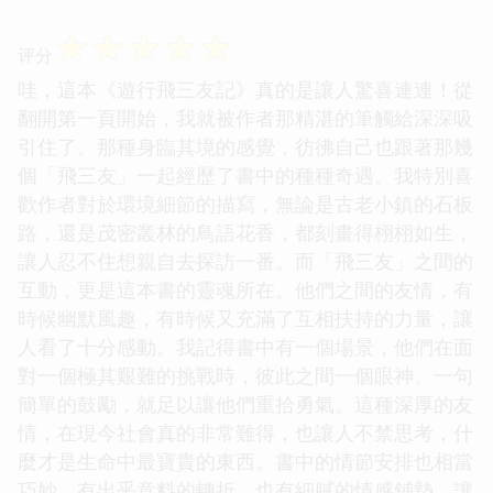
☆
☆
☆
☆
☆
评分
哇，這本《遊行飛三友記》真的是讓人驚喜連連！從
翻開第一頁開始，我就被作者那精湛的筆觸給深深吸
引住了。那種身臨其境的感覺，彷彿自己也跟著那幾
個「飛三友」一起經歷了書中的種種奇遇。我特別喜
歡作者對於環境細節的描寫，無論是古老小鎮的石板
路，還是茂密叢林的鳥語花香，都刻畫得栩栩如生，
讓人忍不住想親自去探訪一番。而「飛三友」之間的
互動，更是這本書的靈魂所在。他們之間的友情，有
時候幽默風趣，有時候又充滿了互相扶持的力量，讓
人看了十分感動。我記得書中有一個場景，他們在面
對一個極其艱難的挑戰時，彼此之間一個眼神、一句
簡單的鼓勵，就足以讓他們重拾勇氣。這種深厚的友
情，在現今社會真的非常難得，也讓人不禁思考，什
麼才是生命中最寶貴的東西。書中的情節安排也相當
巧妙，有出乎意料的轉折，也有細膩的情感鋪墊，讓