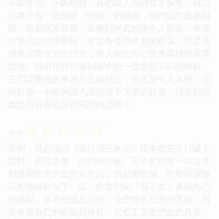
不斷學習、不斷蛻變，真的讓人感到非常振奮。我記
得書中有一段關於「堅持」的描寫，他們面對重重困
難，但卻從未放棄，這種精神真的很令人欽佩。作者
在描寫這些場景時，並沒有使用華麗的辭藻，而是通
過簡潔而有力的語言，將人物的內心世界展現得淋漓
盡致。我還想特別提到書中的一些意想不到的轉折，
它們讓整個故事更加充滿懸念，也更加引人入勝。這
絕對是一本能夠讓人讀得停不下來的好書，我強烈推
薦給所有喜歡深度閱讀的讀者！
☆
☆
☆
☆
☆
评分
天啊，我必須說《遊行飛三友記》這本書完全打破了
我對「冒險故事」的刻板印象。它不是那種一味追求
刺激和衝突的套路化作品，而是將情感、哲學與冒險
完美地融合在了一起。作者對於「飛三友」各自內心
的描寫，非常細膩且深刻。他們並非完美的英雄，而
是有著自己的缺點和掙扎，這也正是他們如此真實、