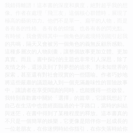
我錯得離譜！這本書的深度和廣度，絕對超乎我的想
像。作者在處理「飛三友」這個核心群體時，展現了
極高的藝術功力。他們不是單一、扁平的人物，而是
各有各的性格、各有各的煩惱、也各有各的閃光點。
有時候，我會覺得其中一個角色的處境特別能引起我
的共鳴，隔天又會被另一個角色的義無反顧所感動。
這種多層次的人物刻畫，讓整個故事更加立體、更加
真實。而且，書中探討的主題也非常引人深思，除了
友情之外，還涉及到了對夢想的追求、對未知世界的
探索，甚至還有對社會現實的一些隱喻。作者巧妙地
將這些嚴肅的議題融入到一個充滿趣味性的冒險故事
中，讓讀者在享受閱讀的同時，也能獲得一些啟發。
我特別喜歡書中關於「選擇」的篇章，它讓我想起了
自己在生活中也曾經面臨過的十字路口，當時的糾結
與迷茫，在書中得到了某種程度的釋放。這本書真的
不只是一個簡單的娛樂，它更像是陪伴你一起成長的
一位老朋友，在你迷惘時給你指引，在你失落時給你