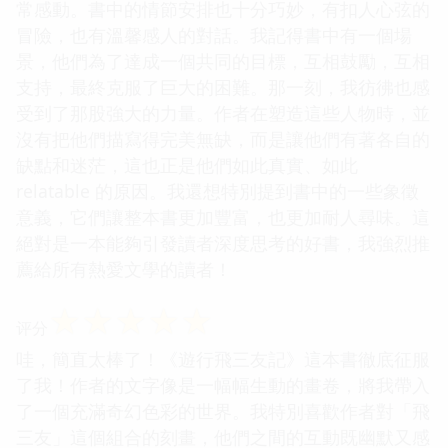
常感動。書中的情節安排也十分巧妙，有扣人心弦的
冒險，也有溫馨感人的對話。我記得書中有一個場
景，他們為了達成一個共同的目標，互相鼓勵，互相
支持，最終克服了巨大的困難。那一刻，我彷彿也感
受到了那股強大的力量。作者在塑造這些人物時，並
沒有把他們描寫得完美無缺，而是讓他們有著各自的
缺點和迷茫，這也正是他們如此真實、如此
relatable 的原因。我還想特別提到書中的一些象徵
意義，它們讓整本書更加豐富，也更加耐人尋味。這
絕對是一本能夠引發讀者深度思考的好書，我強烈推
薦給所有熱愛文學的讀者！
☆
☆
☆
☆
☆
评分
哇，簡直太棒了！《遊行飛三友記》這本書徹底征服
了我！作者的文字像是一幅幅生動的畫卷，將我帶入
了一個充滿奇幻色彩的世界。我特別喜歡作者對「飛
三友」這個組合的刻畫，他們之間的互動既幽默又感