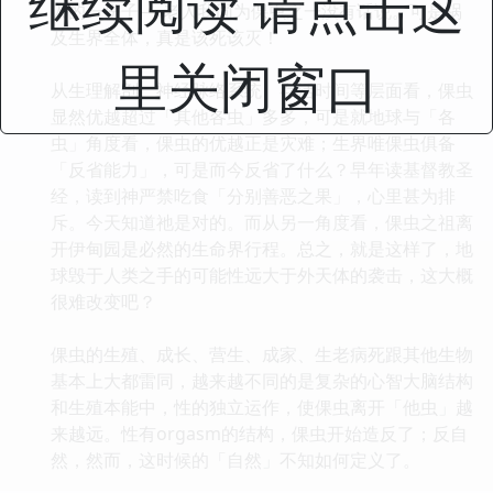
继续阅读 请点击这
人的一份子──老人我同为倮虫之一没有话说。可是祸
及生界全体，真是该死该灭！
里关闭窗口
从生理解剖、神经脉络系统、存活时间等层面看，倮虫
显然优越超过「其他各虫」多多，可是就地球与「各
虫」角度看，倮虫的优越正是灾难；生界唯倮虫俱备
「反省能力」，可是而今反省了什么？早年读基督教圣
经，读到神严禁吃食「分别善恶之果」，心里甚为排
斥。今天知道祂是对的。而从另一角度看，倮虫之祖离
开伊甸园是必然的生命界行程。总之，就是这样了，地
球毁于人类之手的可能性远大于外天体的袭击，这大概
很难改变吧？
倮虫的生殖、成长、营生、成家、生老病死跟其他生物
基本上大都雷同，越来越不同的是复杂的心智大脑结构
和生殖本能中，性的独立运作，使倮虫离开「他虫」越
来越远。性有orgasm的结构，倮虫开始造反了；反自
然，然而，这时候的「自然」不知如何定义了。