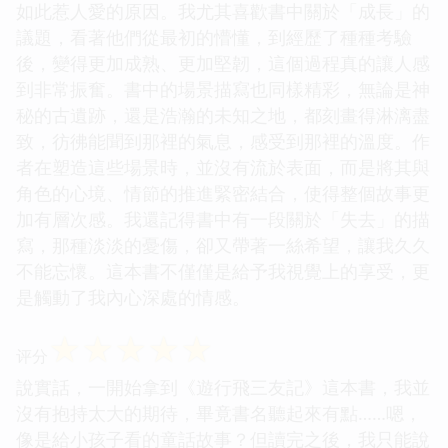
如此惹人愛的原因。我尤其喜歡書中關於「成長」的
議題，看著他們從最初的懵懂，到經歷了種種考驗
後，變得更加成熟、更加堅韌，這個過程真的讓人感
到非常振奮。書中的場景描寫也同樣精彩，無論是神
秘的古遺跡，還是浩瀚的未知之地，都刻畫得淋漓盡
致，彷彿能聞到那裡的氣息，感受到那裡的溫度。作
者在塑造這些場景時，並沒有流於表面，而是將其與
角色的心境、情節的推進緊密結合，使得整個故事更
加有層次感。我還記得書中有一段關於「失去」的描
寫，那種淡淡的憂傷，卻又帶著一絲希望，讓我久久
不能忘懷。這本書不僅僅是給予我視覺上的享受，更
是觸動了我內心深處的情感。
☆
☆
☆
☆
☆
评分
說實話，一開始拿到《遊行飛三友記》這本書，我並
沒有抱持太大的期待，畢竟書名聽起來有點……嗯，
像是給小孩子看的童話故事？但讀完之後，我只能說