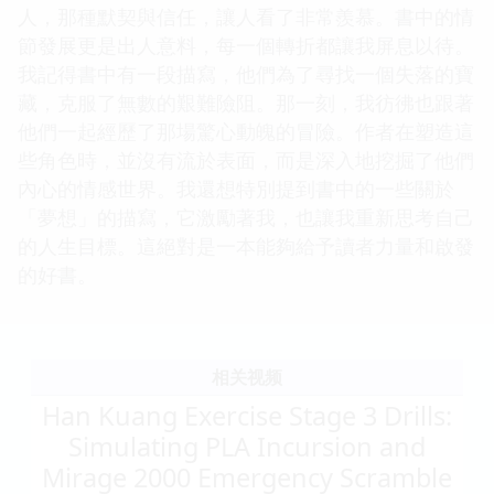
人，那種默契與信任，讓人看了非常羨慕。書中的情
節發展更是出人意料，每一個轉折都讓我屏息以待。
我記得書中有一段描寫，他們為了尋找一個失落的寶
藏，克服了無數的艱難險阻。那一刻，我彷彿也跟著
他們一起經歷了那場驚心動魄的冒險。作者在塑造這
些角色時，並沒有流於表面，而是深入地挖掘了他們
內心的情感世界。我還想特別提到書中的一些關於
「夢想」的描寫，它激勵著我，也讓我重新思考自己
的人生目標。這絕對是一本能夠給予讀者力量和啟發
的好書。
相关视频
Han Kuang Exercise Stage 3 Drills:
Simulating PLA Incursion and
Mirage 2000 Emergency Scramble