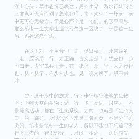
浮上心头：草木恩情已表达，另外生界：游水行陆飞空
三友岂可无言而别？想来有理，接下来生了一场病，病
中更可心无杂念，于是心怀全是「牠们」的形容謦欬，
那么笔者一生文学生涯就亏欠这一区块了，于是这一生
另一系列悠然浮现。
在这里对一个单音词「走」提出校正：北京话的
「走」应该用「行」才正确。古文走是「」犹去也，趋
向曰走，去军曳兵而走，有「跑掉」意。行：人之步行
也，从ㄔ从亍，左步右步也。见「说文解字」段玉裁
註。
游：泳于水中的族类，行：步行爬行陆地的生物；
飞：飞翔天空的生物；游、行、飞三类同一时空内，不
是隔离活动，都在「生态系统」之内，也就是「生态人
口」的一部分。所以记述下来是三者间参，不是分门别
类的。笔者是笔耕一生的老人，所以不能也不想追寻游
行飞三者的「智识部分」，只谈「相处」，认识感受，