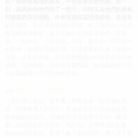
救一個身處險境的朋友，不惜冒著生命危險。那一
刻，我真的為他們捏了一把汗，同時又為他們的勇氣
和擔當而深深感動。作者在描寫這些情節時，並沒有
刻意煽情，而是通過細膩的筆觸，將人物的內心情感
展現得淋漓盡致，讓人不由自主地跟著他們一起緊
張、一起歡笑、一起落淚。此外，書中的一些哲理性
的思考，也讓我受益匪淺。它讓我重新思考了友情的
意義，人生的價值，以及我們應該如何面對生活中的
挑戰。這絕對是一本值得反覆閱讀、並且能夠在不同
人生階段讀出不同體會的好書。
☆
☆
☆
☆
☆
评分
《遊行飛三友記》這本書，簡直就像一顆璀璨的寶
石，閃爍著迷人的光芒！作者的文字功底極為紮實，
那種細膩的描寫，彷彿將我置身於書中的每一個場
景。我特別喜歡作者對「飛三友」之間情感的刻畫，
那種純粹的友誼，那種不離不棄的陪伴，讓人看了非