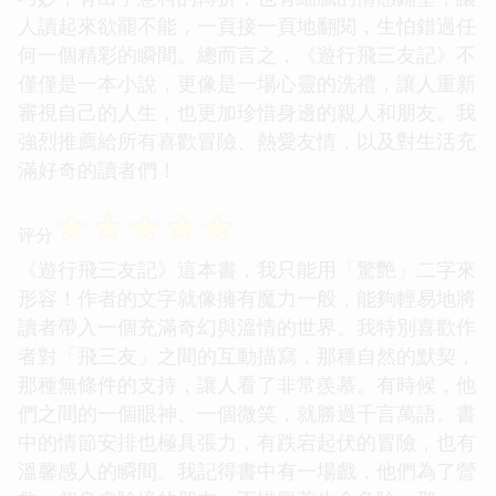
人讀起來欲罷不能，一頁接一頁地翻閱，生怕錯過任
何一個精彩的瞬間。總而言之，《遊行飛三友記》不
僅僅是一本小說，更像是一場心靈的洗禮，讓人重新
審視自己的人生，也更加珍惜身邊的親人和朋友。我
強烈推薦給所有喜歡冒險、熱愛友情，以及對生活充
滿好奇的讀者們！
☆
☆
☆
☆
☆
评分
《遊行飛三友記》這本書，我只能用「驚艷」二字來
形容！作者的文字就像擁有魔力一般，能夠輕易地將
讀者帶入一個充滿奇幻與溫情的世界。我特別喜歡作
者對「飛三友」之間的互動描寫，那種自然的默契，
那種無條件的支持，讓人看了非常羨慕。有時候，他
們之間的一個眼神、一個微笑，就勝過千言萬語。書
中的情節安排也極具張力，有跌宕起伏的冒險，也有
溫馨感人的瞬間。我記得書中有一場戲，他們為了營