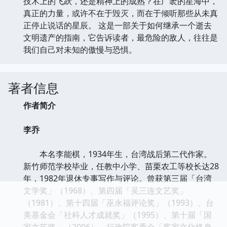
技术上的飞跃，还是精神上的成熟？在广袤的星海中，
真正的力量，或许不在于毁灭，而在于倾听那些从未真
正停止说话的星辰。 这是一部关于如何继承一个逝去
文明遗产的指南，它告诉读者，最危险的敌人，往往是
我们自己对未知的傲慢与恐惧。
著者信息
作者简介
李乔
本名李能棋，1934年生，台湾战后第二代作家。
新竹师范学校毕业，任教中小学、苗栗农工等校长达28
年，1982年退休专事写作与评论。曾获第三届「台湾
文学奖」（1968）、第四届「吴三连文艺奖」
（1981）、第十四届「巫永福评论奖」（1993）、台
美基金会「社科人才成就奖」（1995）、第十届「国
家文艺奖」（2006）、行政院客委会「客家文化终身