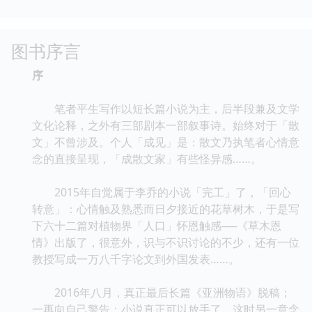
图书序言
序
笔者平生写作以短长篇小说为主，后半段兼及文学
文化论释，之外有三部剧本一部叙事诗。始终对于「散
文」不曾涉及。个人「成见」是：散文乃执笔者心情意
念的直接呈现，「成散文家」有些怪异感……。
2015年自觉属于李乔的小说「完工」了，「回心
转意」：心情触及熟悉而日夕接近的花草树木，于是写
下六十二篇对植物界「人口」怀恩触感──《草木恩
情》出版了，很意外，识与不识讨论的不少，还有一位
教授写成一万八千字论文到外国发表……。
2016年八月，真正最后长篇《亚洲物语》脱稿；
一再向自己警告：小说真正可以放手了。这时另一意念