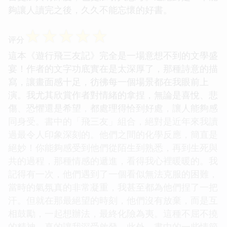
夠讓人讀完之後，久久不能忘懷的好書。
☆
☆
☆
☆
☆
评分
這本《遊行飛三友記》完全是一場意想不到的文學盛
宴！作者的文字功底實在是太深厚了，那種詩意的描
寫，讓畫面感十足，彷彿每一個場景都在我眼前上
演。我尤其欣賞作者對情緒的拿捏，無論是喜悅、悲
傷、恐懼還是希望，都處理得恰到好處，讓人能夠感
同身受。書中的「飛三友」組合，絕對是近年來我讀
過最令人印象深刻的。他們之間的化學反應，簡直是
絕妙！你能夠感受到他們從陌生到熟悉，再到生死與
共的過程，那種情感的遞進，看得我心裡暖暖的。我
記得有一次，他們遇到了一個看似無法克服的困難，
當時的氣氛真的非常凝重，我甚至都為他們捏了一把
汗。但就在那最絕望的時刻，他們沒有放棄，而是互
相鼓勵，一起想辦法，最終化險為夷。這種不屈不撓
的精神，真的讓我深受啟發。此外，書中的一些情節