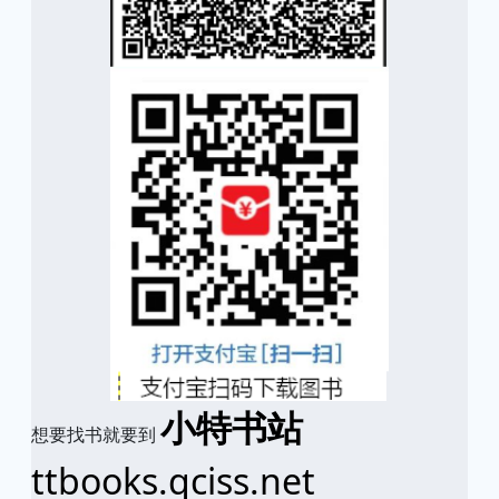
小特书站
想要找书就要到
ttbooks.qciss.net