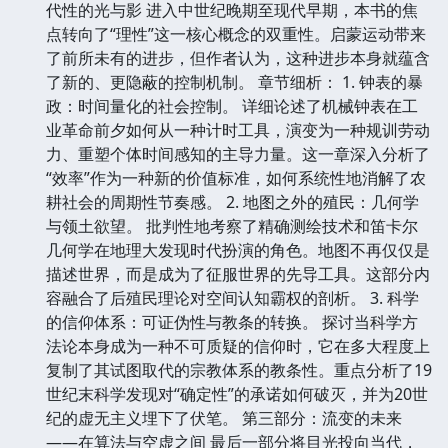
代性的光与影 进入中世纪晚期至现代早期，本书的焦
点转向了“理性”这一核心概念的双重性。启蒙运动带来
了前所未有的进步，但作者认为，这种进步本身就蕴含
了新的、更隐蔽的控制机制。 章节细析： 1. 钟表的暴
政：时间量化的社会控制。 详细论述了机械钟表在工
业革命前夕如何从一种计时工具，演变为一种规训劳动
力、重塑个体时间感知的主导力量。这一章深入分析了
“效率”作为一种新的价值标准，如何系统性地消解了农
耕社会的周期性节奏感。 2. 地图之外的殖民：几何学
与领土欲望。 批判性地考察了精确测绘技术和笛卡尔
几何学在地理大发现时代扮演的角色。地图不再仅仅是
描述世界，而是成为了征服世界的先导工具。这部分内
容融合了后殖民理论对空间认知霸权的剖析。 3. 科学
的信仰体系：可证伪性与教条的转换。 探讨当科学方
法论本身成为一种不可质疑的信仰时，它在多大程度上
复制了其试图取代的宗教体系的教条性。重点分析了19
世纪末科学发现对“确定性”的承诺如何破灭，并为20世
纪的虚无主义埋下了伏笔。 第三部分：流变的未来
——在算法与空虚之间 最后一部分将目光投向当代，