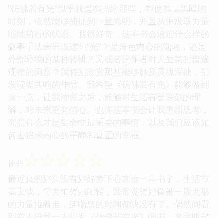
“仿佛若有光”似乎就是在描绘那些，即使在最黑暗的
时刻，依然能够捕捉到一丝光明，并且从中汲取力量
继续前行的状态。我很好奇，这本书会通过什么样的
叙事手法来呈现这种“光”？是角色内心的觉醒，还是
外部环境的某种转机？又或者是作者对人生某种普遍
规律的洞察？我特别欣赏那些能够触及灵魂深处，引
发读者共鸣的作品。我希望《仿佛若有光》能够做到
这一点，让我读完之后，能够对生活有更深刻的理
解，对未来更有信心。也许这本书会让我重新思考，
究竟什么才是生命中最重要的事情，以及我们应该如
何去追求内心的平静和真正的幸福。
☆
☆
☆
☆
☆
评分
最近真的好久没有好好静下心来读一本书了，生活节
奏太快，每天忙得团团转，常常觉得好像被一股无形
的力量推着走，连喘息的时间都快没有了。偶然间看
到有人推荐一本叫做《仿佛若有光》的书，名字听起