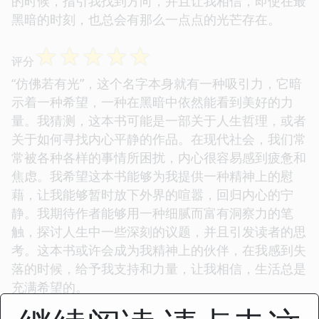
的时候，指引我找到方向，并且让我相信，即使在最
黑暗的时刻，也总会有那么一点点的光芒存在。
☆
☆
☆
☆
☆
评分
“仿佛若有光”，这个名字本身就有一种吸引力，它暗
示着一种希望，一种在黑暗中依然能看到美好的力
量。我猜测，这本书可能是一部关于人生哲理，或者
关于如何寻找内心平静的作品。在现代社会，我们常
常被各种各样的事情所困扰，内心很容易感到疲惫和
焦虑。我希望这本书能够为我提供一种精神上的慰
藉，让我能够暂时放下外界的喧嚣，回归内心的宁
静。我期待作者能够用一种细腻而富有洞察力的笔
触，探讨人生中一些深刻的议题，并且引发读者的思
考。这本书或许会成为我精神上的伙伴，在我感到失
落的时候，给予我支持和力量，让我相信，生活总是
充满希望的。