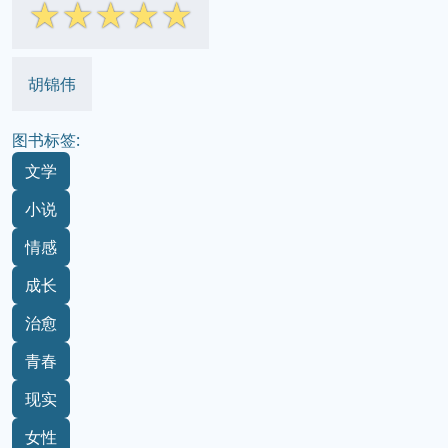
☆
☆
☆
☆
☆
胡锦伟
图书标签:
文学
小说
情感
成长
治愈
青春
现实
女性