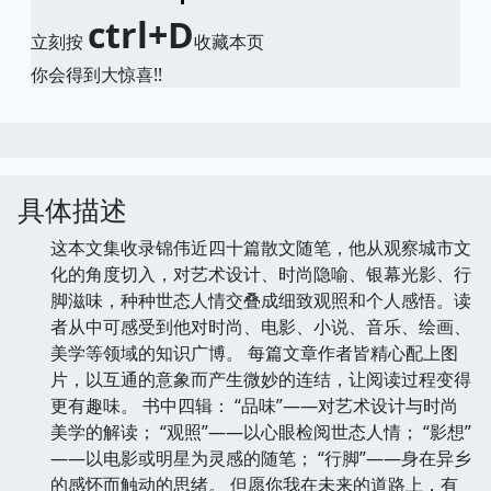
ctrl+D
立刻按
收藏本页
你会得到大惊喜!!
具体描述
这本文集收录锦伟近四十篇散文随笔，他从观察城市文
化的角度切入，对艺术设计、时尚隐喻、银幕光影、行
脚滋味，种种世态人情交叠成细致观照和个人感悟。读
者从中可感受到他对时尚、电影、小说、音乐、绘画、
美学等领域的知识广博。 每篇文章作者皆精心配上图
片，以互通的意象而产生微妙的连结，让阅读过程变得
更有趣味。 书中四辑： “品味”——对艺术设计与时尚
美学的解读； “观照”——以心眼检阅世态人情； “影想”
——以电影或明星为灵感的随笔； “行脚”——身在异乡
的感怀而触动的思绪。 但愿你我在未来的道路上，有