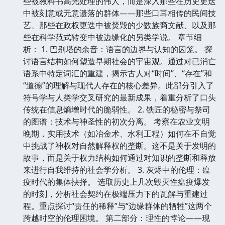
些被教科书高光处理的伟人，而是深入那些在历史更迭
中被刻意或无意遗落的群体——那些口耳相传的民间技
艺、那些在政权更迭中被焚毁的少数族裔文献、以及那
些在科学范式转变中被边缘化的另类学说。 章节细
析： 1. 巴别塔的余音：语言的边界与认知的囚笼。 探
讨语言结构如何塑造早期社会的宇宙观。通过对已消亡
语系中特定词汇的重建，揭示古人对“时间”、“存在”和
“道德”的理解与现代人存在的核心差异。此部分引入了
符号学与人类学交叉研究的最新成果，着重分析了口头
传统在信息熵增时代的脆弱性。 2. 铁匠的秘密与祭司
的图谱：技术与神圣性的初次分离。 考察在农业文明
晚期，实用技术（如冶金术、水利工程）如何在不自觉
中挑战了神权对自然解释权的垄断。这不是关于发明的
故事，而是关于权力结构如何通过对知识的垄断和释放
来进行自我维持的社会学分析。 3. 灰烬中的伦理：瘟
疫时代的集体抉择。 选取历史上几次毁灭性瘟疫爆发
的时刻，分析社会契约在极端压力下的瓦解与重建过
程。重点探讨“责任的稀释”与“边缘群体的牺牲”这两个
跨越时空的伦理困境。 第二部分：理性的悖论——现