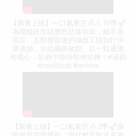
【新番上線】一口氣看完🔥1-10季🚀
為擺脫終生磋磨的悲慘宿命，她不畏
流言、主動替昏迷的攝政王陸知行沖
喜成婚，自此藏鋒斂銳、以一顆通透
玲瓏心，於府中靜待乾坤逆轉！#漫剧
#multisub #anime
【新番上線】一口氣看完🔥2季🚀身
懷絕世空間異能，現代精英劉月月穿