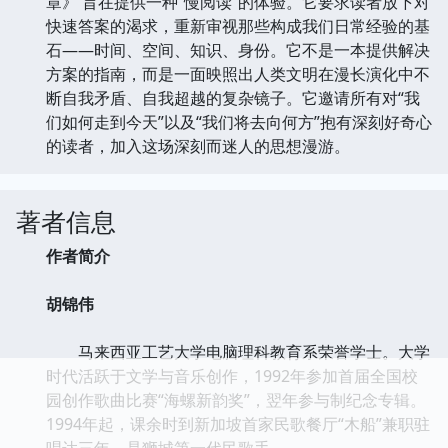
章》 旨在提供一种“慢阅读”的体验。它要求读者放下对
快速答案的渴求，重新审视那些构成我们日常经验的基
石——时间、空间、知识、身份。它不是一本提供解决
方案的指南，而是一面映照出人类文明在漫长演化中不
断自我矛盾、自我超越的复杂镜子。它邀请所有对“我
们如何走到今天”以及“我们将去向何方”抱有深刻好奇心
的读者，加入这场深刻而迷人的思想漫游。
著者信息
作者简介
胡锦伟
马来西亚工艺大学电脑理科教育系荣誉学士。大学
时代活跃于文学与音乐创作，1992年参加首届全国校
园创作歌曲比赛“海螺新韵奖”，翌年参与制纪念专辑。
1994年起，课余时到新加坡首家民歌餐厅“木船”兼职驻
唱达三年，是狮城第一代民歌手。