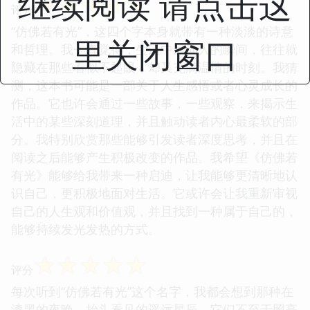
继续阅读 请点击这
☆
☆
☆
☆
☆
评分
“仿佛若有光”，这四个字本身就带有一种淡淡的诗意
里关闭窗口
和哲理。我一直觉得，生活中最动人的瞬间，往往就
隐藏在那些看似不起眼，却又充满温情的时刻。我猜
测，这本书可能是一部关于人生感悟或者心灵成长的
作品。它也许会通过一些故事，一些观察，来揭示生
活中的某些深刻道理，并且触动读者内心最柔软的部
分。我特别欣赏那些能够引发读者深度思考，并且在
阅读之后能够产生积极改变的作品。我希望《仿佛若
有光》能够给我带来一种启迪，让我能够更清晰地认
识自己，更积极地面对生活。它或许会让我重新审视
自己的人生观和价值观，并且找到一种属于自己的，
能够持续发光发热的方式。
☆
☆
☆
☆
☆
评分
每次听到“仿佛若有光”这个名字，我都会想到那种在
漆黑的夜晚，抬头看见的遥远星辰。它们不至于照亮