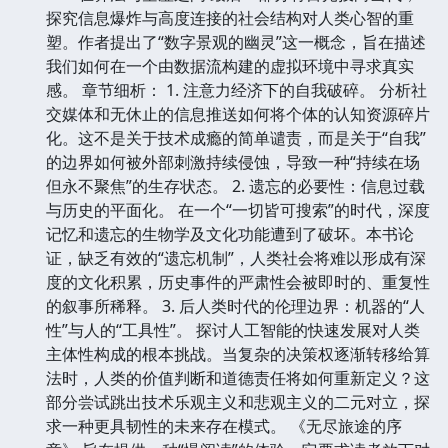
探究信息爆炸与高度连接的社会结构对人类心智的重
塑。作者提出了“数字景观的幽灵”这一概念，旨在描述
我们如何在一个由数据流构建的虚拟环境中寻求真实
感。 章节细析： 1. 注意力经济下的自我破碎。 分析社
交媒体和无休止的信息推送如何将个体的认知资源碎片
化。这不是关于技术成瘾的简单谴责，而是关于“自我”
的边界如何被外部刺激持续侵蚀，导致一种“持续在场
但永不聚焦”的生存状态。 2. 遗忘的必要性：信息过载
与历史的平面化。 在一个“一切皆可搜索”的时代，深度
记忆和遗忘的生物学及文化功能遭到了破坏。本书论
证，缺乏有效的“遗忘机制”，人类社会将难以形成有深
度的文化积累，历史事件的严肃性会被即时的、重复性
的叙事所稀释。 3. 后人类时代的伦理边界：机器的“人
性”与人的“工具性”。 探讨人工智能的快速发展对人类
主体性构成的根本挑战。当复杂的决策权逐渐转移给算
法时，人类的价值判断和道德责任将如何重新定义？这
部分尝试跳出技术乐观主义和悲观主义的二元对立，探
求一种更具韧性的未来存在模式。 《无尽旅途的序