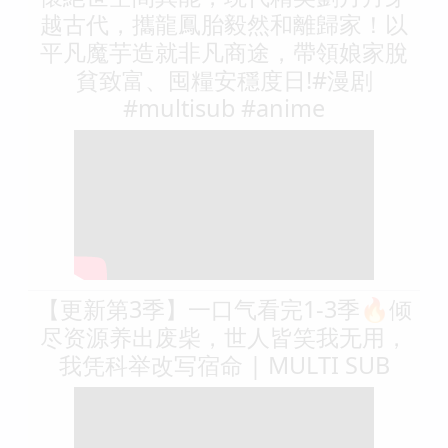
越古代，攜龍鳳胎毅然和離歸家！以
平凡魔芋造就非凡商途，帶領娘家脫
貧致富、囤糧安穩度日!#漫剧
#multisub #anime
【更新第3季】一口气看完1-3季🔥倾
尽资源养出废柴，世人皆笑我无用，
我凭科举改写宿命 | MULTI SUB