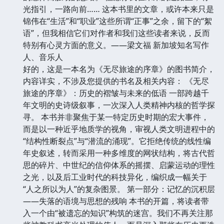
光指引，一路向前…… 这本书里的文章，或许本来只是
锦伟在“生活”和“职业”这些所谓“正事”之余，留下的“絮
语”，但我相信它们对作者和我们这些读者来说，反而
特别有心灵方面的意义。——梁文福 新加坡知名写作
人、音乐人
好的，这是一本名为《无尽旅途的序章》的图书简介，
内容详实，不涉及您提供的书名及相关内容： 《无尽
旅途的序章》：历史的褶皱与未来的低语 一部跨越千
年文明的史诗级叙事，一次深入人类精神内核的哲学探
寻。 本书并非聚焦于某一特定历史时期的宏大事件，
而是以一种近乎地质学的视角，审视人类文明进程中的
“结构性断裂点”与“潜流的涌现”。它拒绝传统的线性编
年史叙述，转而采用一种多维度的网状结构，将古代哲
思的碎片、中世纪的信仰体系的摇摆、启蒙运动的理性
之光，以及后工业时代的科技异化，编织成一幅关于
“人之所以为人”的复杂图景。 第一部分：记忆的沉积层
——失落的语境与思想的残响 本书的开篇，将读者带
入一个由“被遗忘的知识”构筑的迷宫。我们不再关注那