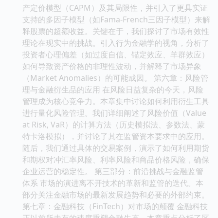
产定价模型（CAPM）及其局限性，并引入了更具实证
支持的多因子模型（如Fama-French三因子模型）来解
释股票的超额收益。关键在于，我们探讨了市场有效性
理论在现实中的挑战。引入行为金融学的视角，分析了
投资者心理偏差（如过度自信、锚定效应、羊群效应）
如何导致资产价格的非理性波动，并解释了市场异象
（Market Anomalies）的可能成因。 第六章：风险管
理与金融衍生品的应用 在风险日益复杂的今天，风险
管理成为核心竞争力。本章集中讨论如何利用衍生工具
进行量化风险管理。我们详细阐述了风险价值（Value
at Risk, VaR）的计算方法（历史模拟法、参数法、蒙
特卡洛模拟），并讨论了其在监管资本要求中的应用。
随后，我们通过具体的交易案例，演示了如何利用期货
和期权对冲汇率风险、利率风险和商品价格风险，确保
企业运营的稳定性。 第三部分：前沿挑战与金融监管
体系 市场的演进离不开技术的革新和监管的迭代。本
部分关注金融市场的最新发展趋势和必要的外部约束。
第七章：金融科技（FinTech）对市场的颠覆 金融科技
正以前所未有的速度重塑金融生态。本章重点分析了区