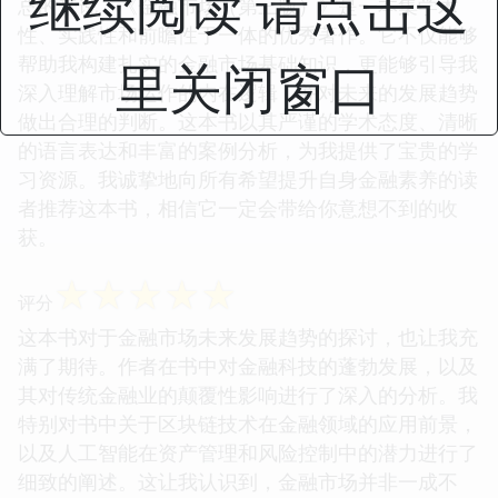
继续阅读 请点击这
总的来说，《金融市场（第三版）》是一本集学术
性、实践性和前瞻性于一体的优秀著作。它不仅能够
帮助我构建扎实的金融市场基础知识，更能够引导我
里关闭窗口
深入理解市场运作的内在逻辑，并对未来的发展趋势
做出合理的判断。这本书以其严谨的学术态度、清晰
的语言表达和丰富的案例分析，为我提供了宝贵的学
习资源。我诚挚地向所有希望提升自身金融素养的读
者推荐这本书，相信它一定会带给你意想不到的收
获。
☆
☆
☆
☆
☆
评分
这本书对于金融市场未来发展趋势的探讨，也让我充
满了期待。作者在书中对金融科技的蓬勃发展，以及
其对传统金融业的颠覆性影响进行了深入的分析。我
特别对书中关于区块链技术在金融领域的应用前景，
以及人工智能在资产管理和风险控制中的潜力进行了
细致的阐述。这让我认识到，金融市场并非一成不