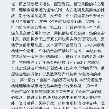
域，而是驱动经济增长、配置资源、管理风险的核心引
擎。理解金融市场的运作机制、内在逻辑及其面临的挑
战，对于政策制定者、投资者、企业管理者乃至普通公
众都至关重要。 本书《金融市场深度解析：结构、运
行与监管的综合指南（第二版）》旨在提供一个全面、
深入且高度实用的框架，用以剖析现代金融市场的复杂
体系。我们摈弃了过于冗长和脱离实际的理论说教，聚
焦于当前市场动态、技术变革和监管前沿，力求为读者
构建一个清晰、立体的金融市场认知地图。 本版内容
在继承第一版严谨性的基础上，进行了大量的更新和拓
展，特别关注了近年来金融科技（FinTech）的崛起、
全球宏观经济环境的剧烈波动（如利率环境的重塑、供
应链金融的调整）以及数字资产对传统市场架构的冲
击。 第一部分：金融市场的基石与结构 本部分着重于
构建理解金融市场的基本概念和分类框架。 第一章：
金融市场的本质与功能 本章首先界定了金融市场的核
心概念，探讨了其在现代经济体中承担的四大关键功
能：资金融通、风险分散、价格发现和流动性支持。我
们将深入分析货币市场、资本市场、外汇市场和衍生品