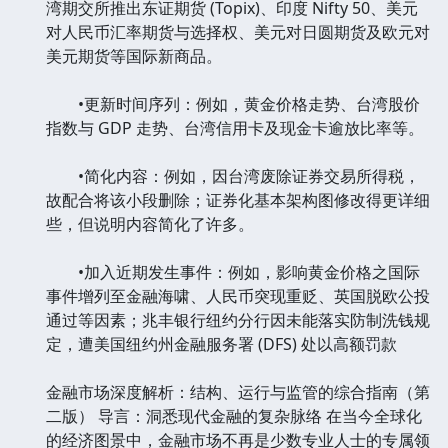
湾期交所推出东证期货 (Topix)、印度 Nifty 50、美元
对人民币汇率期货与选择权、美元对日圆期货及欧元对
美元期货等国际新商品。
•更新时间序列：例如，黄金价格走势、台湾股价
指数与 GDP 走势、台湾信用卡及现金卡逾放比率等。
•简化内容：例如，因台湾废除证券交易所得税，
故配合将该小段删除；证券化基本架构图修改得更详细
些，但说明内容简化了许多。
•加入近期发生事件：例如，影响黄金价格之国际
事件增列至金融海啸、人民币突现重贬、英国脱欧公投
通过等因素；兆丰银行纽约分行因未能落实防制洗钱规
定，遭美国纽约州金融服务署 (DFS) 处以高额罚款
金融市场深度解析：结构、运行与监管的综合指南（第
二版） 导言：洞悉现代金融的复杂脉络 在当今全球化
的经济图景中，金融市场不再是少数专业人士的专属领