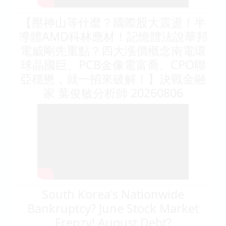
【壓神山等什麼？國際股大震盪！半
導體AMD科林應材！記憶體法說華邦
電威剛先重點？四大漲價概念南電環
球晶國巨、PCB金像電富喬、CPO聯
亞穩懋，就一招來破解！】決戰金融
家 葉俊敏分析師 20260806
South Korea's Nationwide
Bankruptcy? June Stock Market
Frenzy! August Debt?