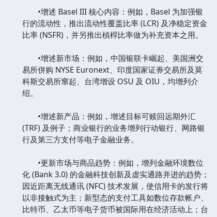
•增述 Basel III 核心内容：例如，Basel 为加强银
行的流动性，推出流动性覆盖比率 (LCR) 及净稳定资金
比率 (NSFR)，并另推出槓桿比率做为补充资本之用。
•增述新市场：例如，中国银联卡崛起、美国洲交
易所併购 NYSE Euronext、印度国家证券交易所及莫
科斯交易所窜起、台湾增设 OSU 及 OIU，均增列介
绍。
•增述新产品：例如，增述目标可赎回远期外汇
(TRF) 及例子；商业银行的业务增列行动银行、网路银
行及第三方支付等电子金融业务。
•更新市场与商品趋势：例如，增列金融环境数位
化 (Bank 3.0) 的金融科技创新及虚实通路并进的趋势；
因近距离无线通讯 (NFC) 技术发展，使信用卡的发行将
以非接触式为主；新型态的支付工具如数位存款帐户、
比特币、乙太币等电子货币被国际用在经济活动上；台