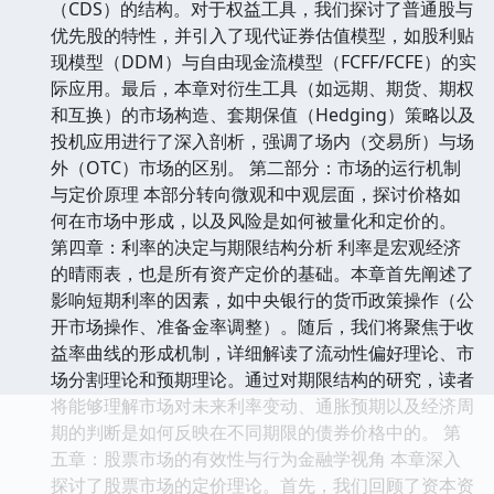
（CDS）的结构。对于权益工具，我们探讨了普通股与
优先股的特性，并引入了现代证券估值模型，如股利贴
现模型（DDM）与自由现金流模型（FCFF/FCFE）的实
际应用。最后，本章对衍生工具（如远期、期货、期权
和互换）的市场构造、套期保值（Hedging）策略以及
投机应用进行了深入剖析，强调了场内（交易所）与场
外（OTC）市场的区别。 第二部分：市场的运行机制
与定价原理 本部分转向微观和中观层面，探讨价格如
何在市场中形成，以及风险是如何被量化和定价的。
第四章：利率的决定与期限结构分析 利率是宏观经济
的晴雨表，也是所有资产定价的基础。本章首先阐述了
影响短期利率的因素，如中央银行的货币政策操作（公
开市场操作、准备金率调整）。随后，我们将聚焦于收
益率曲线的形成机制，详细解读了流动性偏好理论、市
场分割理论和预期理论。通过对期限结构的研究，读者
将能够理解市场对未来利率变动、通胀预期以及经济周
期的判断是如何反映在不同期限的债券价格中的。 第
五章：股票市场的有效性与行为金融学视角 本章深入
探讨了股票市场的定价理论。首先，我们回顾了资本资