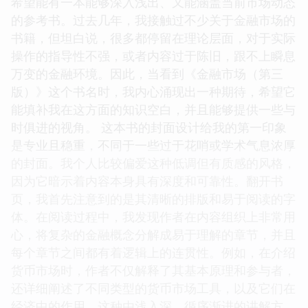
希望能有一本能够深入浅出、又能涵盖当前市场动态
的参考书。过去几年，我接触过不少关于金融市场的
书籍，但坦白说，很多都停留在理论层面，对于实际
操作的指导性不强，或者内容过于陈旧，跟不上瞬息
万变的金融环境。因此，当看到《金融市场（第三
版）》这个书名时，我内心涌现出一种期待，希望它
能填补我在这方面的知识空白，并且能够提供一些与
时俱进的视角。 这本书的封面设计给我的第一印象
是专业且稳重，不同于一些过于花哨或学术气息浓厚
的封面。我个人比较偏爱这种低调但有质感的风格，
因为它暗示着内容本身具有深度和可靠性。翻开书
页，我首先注意到的是其清晰的排版和易于阅读的字
体。在阅读过程中，我发现作者在内容组织上非常用
心，将复杂的金融概念分解成易于理解的章节，并且
每个章节之间都有着逻辑上的连贯性。例如，在介绍
货币市场时，作者不仅解释了其基本原理和参与者，
还详细阐述了不同类型的货币市场工具，以及它们在
经济中的作用。这种由浅入深、循序渐进的讲解方