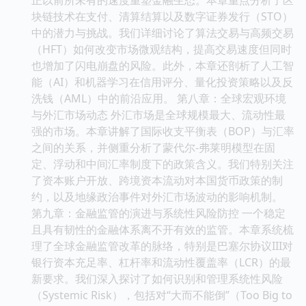
块链技术在支付、清算结算以及数字证券发行（STO）
中的潜力与挑战。我们详细讨论了算法交易与高频交易
（HFT）如何改变市场微观结构，提高交易速度但同时
也增加了闪电崩盘的风险。此外，本章还剖析了人工智
能（AI）和机器学习在信用评分、量化投资策略以及反
洗钱（AML）中的前沿应用。 第八章：全球宏观环境
与外汇市场动态 外汇市场是全球规模最大、流动性最
强的市场。本章讲解了国际收支平衡表（BOP）与汇率
之间的关系，并侧重分析了蒙代尔-弗莱明模型在固
定、浮动和中间汇率制度下的政策含义。我们特别关注
了资本账户开放、跨境资本流动对本国货币政策的制
约，以及地缘政治事件对外汇市场波动的影响机制。
第九章：金融监管的演进与系统性风险防控 一个稳定
且具有韧性的金融体系离不开有效的监管。本章系统梳
理了全球金融监管改革的脉络，特别是巴塞尔协议III对
银行资本充足率、杠杆率和流动性覆盖率（LCR）的最
新要求。我们深入探讨了如何识别和管理系统性风险
（Systemic Risk），包括对“大而不能倒”（Too Big to