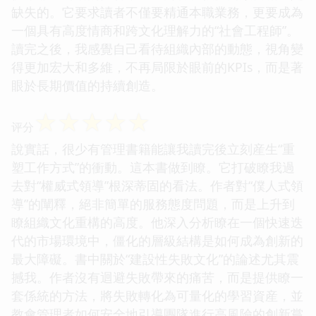
缺失的。它要求讀者不僅要精通本職業務，更要成為
一個具有高度情商和跨文化理解力的“社會工程師”。
讀完之後，我感覺自己看待組織內部的動態，視角變
得更加宏大和多維，不再局限於眼前的KPIs，而是著
眼於長期價值的持續創造。
☆
☆
☆
☆
☆
评分
說實話，很少有管理書籍能讓我讀完後立刻産生“重
塑工作方式”的衝動。這本書做到瞭。它打破瞭我過
去對“權威式領導”根深蒂固的看法。作者對“僕人式領
導”的闡釋，絕非簡單的服務態度問題，而是上升到
瞭組織文化重構的高度。他深入分析瞭在一個快速迭
代的市場環境中，僵化的層級結構是如何成為創新的
最大障礙。書中關於“建設性失敗文化”的論述尤其震
撼我。作者沒有迴避失敗帶來的痛苦，而是提供瞭一
套係統的方法，將失敗轉化為可量化的學習資産，並
教會管理者如何安全地引導團隊進行高風險的創新嘗