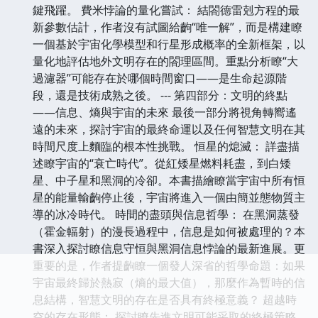
鍵飛躍。 費米悖論的量化嘗試： 結閤德雷剋方程的最
新參數估計，作者沒有試圖給齣“唯一解”，而是構建瞭
一個基於宇宙化學模型和行星形成概率的全新框架，以
量化地評估地外文明存在的閤理區間。重點分析瞭“大
過濾器”可能存在於哪個時間窗口——是生命起源階
段，還是技術成熟之後。 --- 第四部分：文明的終點
——信息、熵與宇宙的未來 最後一部分將視角轉嚮遙
遠的未來，探討宇宙的最終命運以及任何智慧文明在其
時間尺度上麵臨的根本性挑戰。 恒星的熄滅： 詳盡描
述瞭宇宙的“衰亡時代”。從紅矮星燃料耗盡，到白矮
星、中子星和黑洞的冷卻。本書描繪瞭當宇宙中所有恒
星的能量輸齣停止後，宇宙將進入一個由簡並態物質主
導的冰冷時代。 時間的盡頭與信息哲學： 在黑洞蒸發
（霍金輻射）的漫長過程中，信息是如何被處理的？本
書深入探討瞭信息守恒與黑洞信息悖論的最新進展。更
重要的是，作者提齣瞭一個發人深省的哲學命題：如果
宇宙最終歸於熱寂（熵的最大值），那麼作為暫時的信
息結構，智慧文明的存在是否具有終極意義？ 超越時
空的存在形態： 探討瞭先進文明可能采取的終極策略