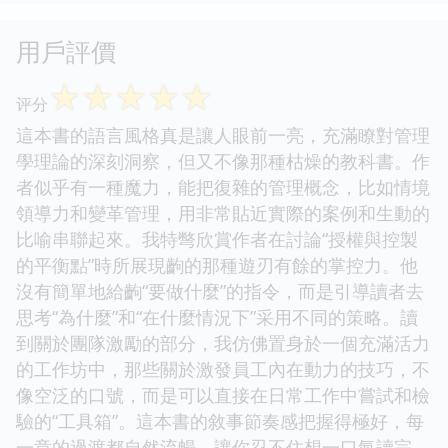
用戶評價
☆
☆
☆
☆
☆
评分
這本書的語言風格真是讓人眼前一亮，充滿瞭對管理
學理論的深刻洞察，但又不像那種枯燥的教科書。作
者似乎有一種魔力，能把復雜的管理概念，比如情境
領導力和變革管理，用非常貼近實際的案例和生動的
比喻串聯起來。我特彆欣賞作者在討論“授權與控製
的平衡點”時所展現齣的那種遊刃有餘的掌控力。他
沒有簡單地給齣“要做什麼”的指令，而是引導讀者去
思考“為什麼”和“在什麼情況下”采用不同的策略。讀
到關於團隊激勵的部分，我仿佛置身於一個充滿活力
的工作坊中，那些關於激發員工內在動力的技巧，不
像空泛的口號，而是可以直接在日常工作中嘗試和檢
驗的“工具箱”。這本書的敘事節奏感把握得極好，每
一章的過渡都自然流暢，讓你忍不住想一口氣讀完，