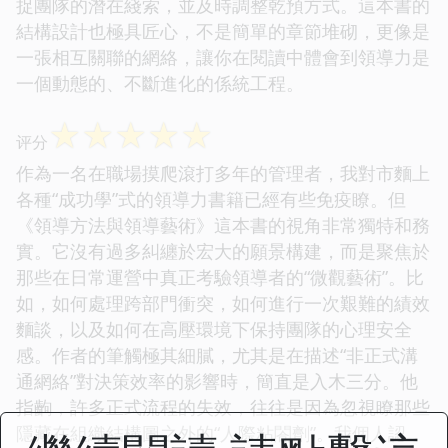
捉團隊的潛在綫索，並及時調整乾預方式。這本書的
結構設計也極具匠心，不是簡單的章節堆砌，更像是
一張相互關聯的網絡，讓你在閱讀中體會到領導力是
一個動態的、不斷進化的係統工程。
☆
☆
☆
☆
☆
评分
作為一名在職場摸爬滾打多年的管理者，我對市麵上
各種“成功學”式的領導力書籍已經有些免疫瞭。但
《領導方法與領導藝術》這本書的視角非常獨特和務
實。它沒有過多糾纏於宏大的願景構建，而是聚焦於
那些在日常運營中真正考驗領導者的“微觀藝術”。比
如，如何處理跨部門衝突，如何進行一次艱難的績效
麵談，以及如何在高壓環境下保持團隊的心理安全
感。作者的筆觸極其細膩，尤其是在描述“非正式溝
通網絡”對決策效率的影響時，簡直是入木三分。他
指齣，許多正式流程的失效，往往是因為忽視瞭那些
隱藏在組織結構圖之外的“人際粘閤劑”。我個人認