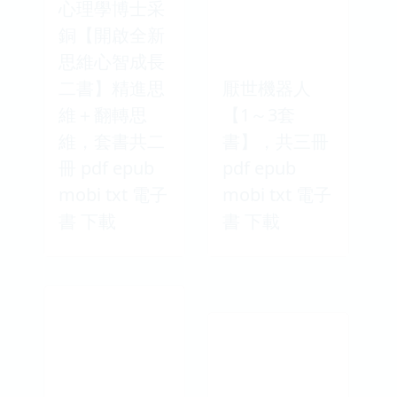
心理學博士采
銅【開啟全新
思維心智成長
二書】精進思
厭世機器人
維＋翻轉思
【1～3套
維，套書共二
書】，共三冊
冊 pdf epub
pdf epub
mobi txt 電子
mobi txt 電子
書 下載
書 下載