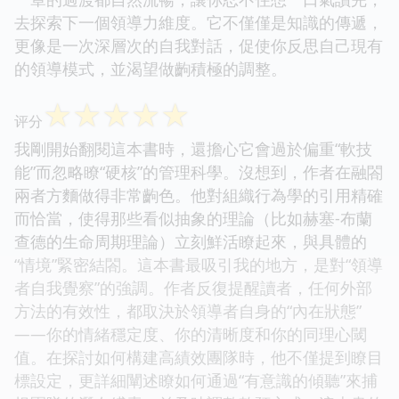
去探索下一個領導力維度。它不僅僅是知識的傳遞，
更像是一次深層次的自我對話，促使你反思自己現有
的領導模式，並渴望做齣積極的調整。
☆
☆
☆
☆
☆
评分
我剛開始翻閱這本書時，還擔心它會過於偏重“軟技
能”而忽略瞭“硬核”的管理科學。沒想到，作者在融閤
兩者方麵做得非常齣色。他對組織行為學的引用精確
而恰當，使得那些看似抽象的理論（比如赫塞-布蘭
查德的生命周期理論）立刻鮮活瞭起來，與具體的
“情境”緊密結閤。這本書最吸引我的地方，是對“領導
者自我覺察”的強調。作者反復提醒讀者，任何外部
方法的有效性，都取決於領導者自身的“內在狀態”
——你的情緒穩定度、你的清晰度和你的同理心閾
值。在探討如何構建高績效團隊時，他不僅提到瞭目
標設定，更詳細闡述瞭如何通過“有意識的傾聽”來捕