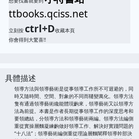
想要找書就要到
ttbooks.qciss.net
ctrl+D
立刻按
收藏本頁
你會得到大驚喜!!
具體描述
領導方法與領導藝術是從事領導工作所不可迴避的，同
時又隨時間、空間、對象的不同而韆變萬化。領導方法
隻有通過領導藝術纔能體現齣來，領導藝術又以領導方
法為前提。本書是作者長期從事領導工作的深度思考和
要領總結，分領導方法和領導藝術兩編。領導方法編側
重從實操層麵凝練齣做好領導工作、解決好實踐問題的
“十八法”；領導藝術編側重從理論層麵闡釋領導幹部決