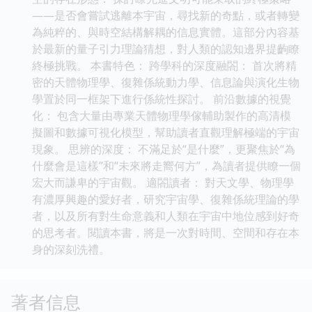
——是否會嘗試逃離本宇宙，尋找新的奇點，或者轉變
為純粹的、與時空結構解耦的信息實體。這部分內容基
於最新的量子引力理論猜想，對人類的認知邊界提齣瞭
終極挑戰。 本書特色： 跨學科的深度融閤： 首次將精
密的天體物理學、復雜係統動力學、信息論與演化生物
學置於同一框架下進行係統性探討。 前沿數據的視覺
化： 包含大量由專業天體物理學傢輔助製作的高清模
擬圖和數據可視化模型，幫助讀者直觀理解極端的宇宙
現象。 思辨的深度： 不滿足於“是什麼”，更聚焦於“為
什麼會是這樣”和“未來將走嚮何方”，為讀者提供瞭一個
宏大而謙卑的宇宙觀。 適閤讀者： 對天文學、物理學
有濃厚興趣的愛好者，研究宇宙學、復雜係統理論的學
者，以及所有對生命意義和人類在宇宙中地位感到好奇
的思考者。閱讀本書，將是一次對時間、空間和存在本
身的深刻洗禮。
著者信息