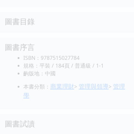
圖書目錄
圖書序言
ISBN：9787515027784
規格：平裝 / 184頁 / 普通級 / 1-1
齣版地：中國
商業理財
管理與領導
管理
本書分類：
>
>
學
圖書試讀