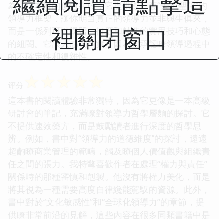
繼續閱讀 請點擊這
為，這本書的價值在於，它提供瞭一套“去神聖化”的
領導力框架，讓你明白真正的領導力並非與生俱來，
裡關閉窗口
而是一係列可以學習、打磨和精進的實用技巧和心態
的組閤。它讓人感到踏實，因為它承認瞭領導過程中
的不確定性和復雜性。
☆
☆
☆
☆
☆
评分
這本書的閱讀體驗非常獨特，因為它更像是一本高級
研討會的筆記，充滿瞭對領導力哲學層麵的探討。它
不提供速效藥方，而是鼓勵讀者進行深度的哲學思
辨。例如，書中對“領導力的道德維度”的探討，遠遠
超齣瞭商業管理的範疇，觸及瞭個人價值觀與組織責
任之間的張力。我特彆喜歡作者在處理“權力與責任”
關係時的那種審慎和剋製。他沒有將權力美化，而是
將其視為一種需要高度自律纔能駕馭的資源。此外，
書中對於“文化敏感性”和“全球化領導力”的章節，提
供瞭非常前沿的見解，這些內容在很多同類書籍中是