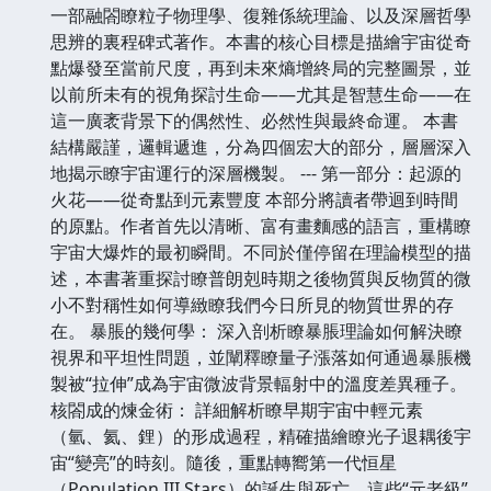
一部融閤瞭粒子物理學、復雜係統理論、以及深層哲學
思辨的裏程碑式著作。本書的核心目標是描繪宇宙從奇
點爆發至當前尺度，再到未來熵增終局的完整圖景，並
以前所未有的視角探討生命——尤其是智慧生命——在
這一廣袤背景下的偶然性、必然性與最終命運。 本書
結構嚴謹，邏輯遞進，分為四個宏大的部分，層層深入
地揭示瞭宇宙運行的深層機製。 --- 第一部分：起源的
火花——從奇點到元素豐度 本部分將讀者帶迴到時間
的原點。作者首先以清晰、富有畫麵感的語言，重構瞭
宇宙大爆炸的最初瞬間。不同於僅停留在理論模型的描
述，本書著重探討瞭普朗剋時期之後物質與反物質的微
小不對稱性如何導緻瞭我們今日所見的物質世界的存
在。 暴脹的幾何學： 深入剖析瞭暴脹理論如何解決瞭
視界和平坦性問題，並闡釋瞭量子漲落如何通過暴脹機
製被“拉伸”成為宇宙微波背景輻射中的溫度差異種子。
核閤成的煉金術： 詳細解析瞭早期宇宙中輕元素
（氫、氦、鋰）的形成過程，精確描繪瞭光子退耦後宇
宙“變亮”的時刻。隨後，重點轉嚮第一代恒星
（Population III Stars）的誕生與死亡。這些“元老級”