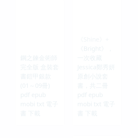
《Shine》+
《Bright》，
鋼之鍊⾦術師
一次收藏
完全版 盒裝套
Jessica鄭秀妍
書鎧甲銀款
原創小說套
(01～09冊)
書，共二冊
pdf epub
pdf epub
mobi txt 電子
mobi txt 電子
書 下載
書 下載