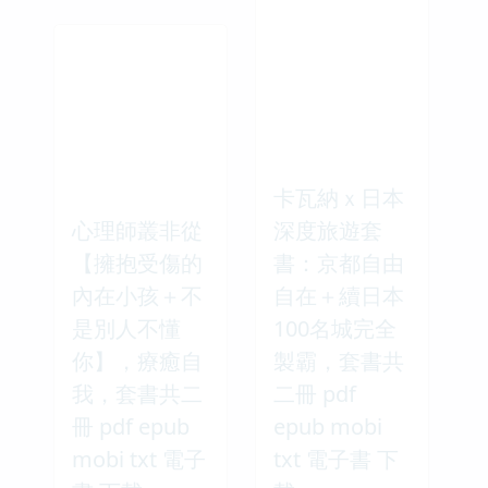
卡瓦納ｘ日本
心理師叢非從
深度旅遊套
【擁抱受傷的
書：京都自由
內在小孩＋不
自在＋續日本
是別人不懂
100名城完全
你】，療癒自
製霸，套書共
我，套書共二
二冊 pdf
冊 pdf epub
epub mobi
mobi txt 電子
txt 電子書 下