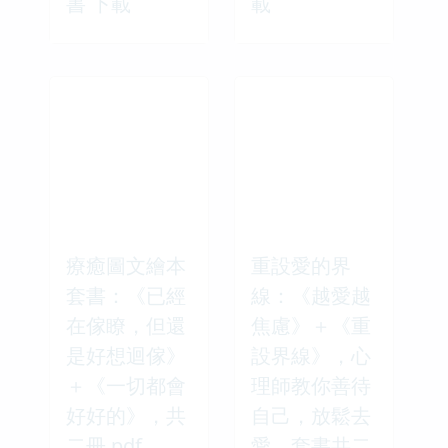
書 下載
載
療癒圖文繪本
重設愛的界
套書：《已經
線：《越愛越
在傢瞭，但還
焦慮》＋《重
是好想迴傢》
設界線》，心
＋《一切都會
理師教你善待
好好的》，共
自己，放鬆去
二冊 pdf
愛，套書共二