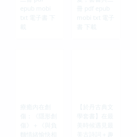
epub mobi
冊 pdf epub
txt 電子書 下
mobi txt 電子
載
書 下載
療癒內在創
【於丹古典文
傷：《隱形創
學套書】在最
傷》＋《與負
美時候遇見最
麵情緒愉快相
美古詩詞＋趣