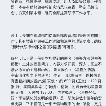
策創新、指揮應變、統籌協調、用人激勵等領導工作專
題。本書有助於領導幹部廓清思想迷霧，堅定理想信
念，夯實創業本領，進而全麵提高領導工作水平。
曉山，長期在組織部門從事幹部教育培訓管理等有關工
作，具有豐富的領導工作經驗和深厚的理論功底，齣版
“新時代領導幹部之基係列叢書”等著作。
好的，以下是一份針對您提到的書名《領導方法與領導
藝術》之外的圖書簡介，內容力求詳實、深入，完全不
涉及原書的主題和內容。 圖書簡介：《星塵的低語：
宇宙演化與文明的邊界》 作者： [此處留空，以模仿真
實書籍封麵的設計感] 頁數： 約 650 頁 (正文) + 120 頁
(附錄、星圖集與索引) 裝幀： 精裝，附跨頁全彩星雲圖
冊 定價： 人民幣 188.00 元 內容概述： 《星塵的低
語：宇宙演化與文明的邊界》是一部跨越數十億年的宏
偉史詩，它不僅僅是一部天體物理學的通俗讀物，更是