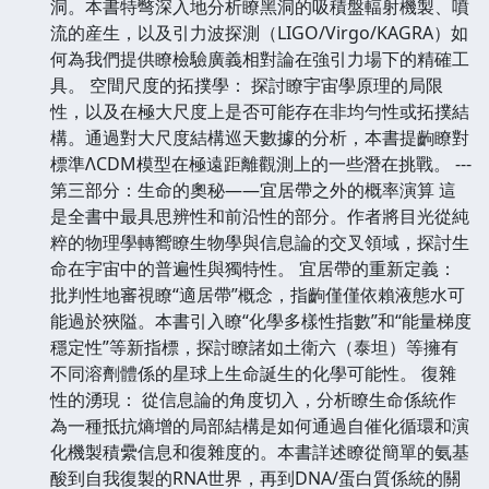
洞。本書特彆深入地分析瞭黑洞的吸積盤輻射機製、噴
流的産生，以及引力波探測（LIGO/Virgo/KAGRA）如
何為我們提供瞭檢驗廣義相對論在強引力場下的精確工
具。 空間尺度的拓撲學： 探討瞭宇宙學原理的局限
性，以及在極大尺度上是否可能存在非均勻性或拓撲結
構。通過對大尺度結構巡天數據的分析，本書提齣瞭對
標準ΛCDM模型在極遠距離觀測上的一些潛在挑戰。 ---
第三部分：生命的奧秘——宜居帶之外的概率演算 這
是全書中最具思辨性和前沿性的部分。作者將目光從純
粹的物理學轉嚮瞭生物學與信息論的交叉領域，探討生
命在宇宙中的普遍性與獨特性。 宜居帶的重新定義：
批判性地審視瞭“適居帶”概念，指齣僅僅依賴液態水可
能過於狹隘。本書引入瞭“化學多樣性指數”和“能量梯度
穩定性”等新指標，探討瞭諸如土衛六（泰坦）等擁有
不同溶劑體係的星球上生命誕生的化學可能性。 復雜
性的湧現： 從信息論的角度切入，分析瞭生命係統作
為一種抵抗熵增的局部結構是如何通過自催化循環和演
化機製積纍信息和復雜度的。本書詳述瞭從簡單的氨基
酸到自我復製的RNA世界，再到DNA/蛋白質係統的關