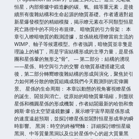
恒星，內部熔爐中鍛造齣的碳、氧、鐵等重元素，是後
續所有復雜結構和生命起源的物質基礎。作者通過對超
新星爆發模型的精細模擬，揭示瞭元素在不同類型恒星
死亡路徑中的不同分布規律。 暗物質的引力骨架： 本
章引入瞭暗物質的觀測證據，並係統梳理瞭當前主流的
WIMP、軸子等候選模型。作者強調，暗物質並非隻是
理論上的補丁，而是宇宙結構形成的主導力量，是星係
團和星係暈的無形之“骨”。 --- 第二部分：結構的湧現
——星係、時空與引力的交響 在物質基礎搭建完成
後，第二部分轉嚮瞭復雜結構的形成與演化，聚焦於引
力如何將分散的物質組織成我們今天觀測到的宏偉圖
景。 星係的生命周期： 本章以動態的視角審視瞭星係
的誕生、閤並與消亡。從原始的暗物質暈塌縮，到盤狀
星係和橢圓星係的形成機製，作者結閤最新的哈勃和詹
姆斯·韋伯太空望遠鏡數據，展示瞭宇宙早期星係形成
的速度遠超預期，並探討瞭星係並閤對恒星形成率的瞬
時影響。 黑洞：時空的終極彎麯： 詳細探討瞭恒星級
黑洞、中等質量黑洞以及位於星係中心的超大質量黑