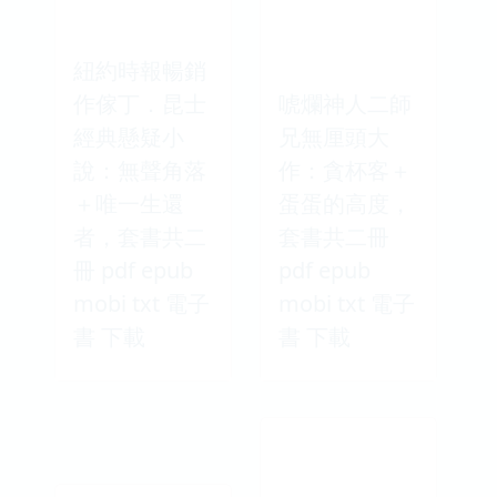
紐約時報暢銷
作傢丁．昆士
唬爛神人二師
經典懸疑小
兄無厘頭大
說：無聲角落
作：貪杯客＋
＋唯一生還
蛋蛋的高度，
者，套書共二
套書共二冊
冊 pdf epub
pdf epub
mobi txt 電子
mobi txt 電子
書 下載
書 下載