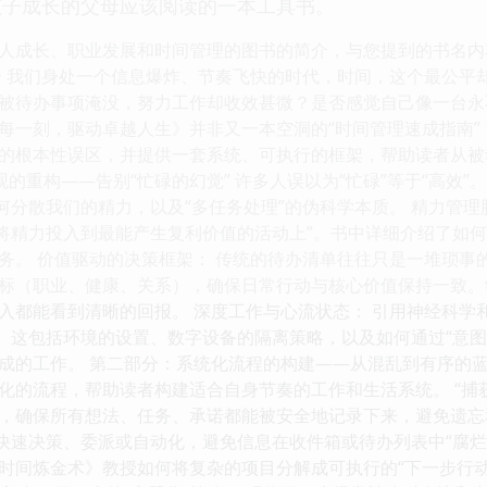
孩子成长的父母应该阅读的一本工具书。
人成长、职业发展和时间管理的图书的简介，与您提到的书名内容无
介 我们身处一个信息爆炸、节奏飞快的时代，时间，这个最公平
被待办事项淹没，努力工作却收效甚微？是否感觉自己像一台永
每一刻，驱动卓越人生》并非又一本空洞的“时间管理速成指南
的根本性误区，并提供一套系统、可执行的框架，帮助读者从被动
观的重构——告别“忙碌的幻觉” 许多人误以为“忙碌”等于“高效
何分散我们的精力，以及“多任务处理”的伪科学本质。 精力管理
何将精力投入到最能产生复利价值的活动上”。书中详细介绍了如何
务。 价值驱动的决策框架： 传统的待办清单往往只是一堆琐事
标（职业、健康、关系），确保日常行动与核心价值保持一致。学
入都能看到清晰的回报。 深度工作与心流状态： 引用神经科学
件。这包括环境的设置、数字设备的隔离策略，以及如何通过“意
成的工作。 第二部分：系统化流程的构建——从混乱到有序的蓝
化的流程，帮助读者构建适合自身节奏的工作和生活系统。 “捕获
，确保所有想法、任务、承诺都能被安全地记录下来，避免遗忘
快速决策、委派或自动化，避免信息在收件箱或待办列表中“腐烂”
时间炼金术》教授如何将复杂的项目分解成可执行的“下一步行动