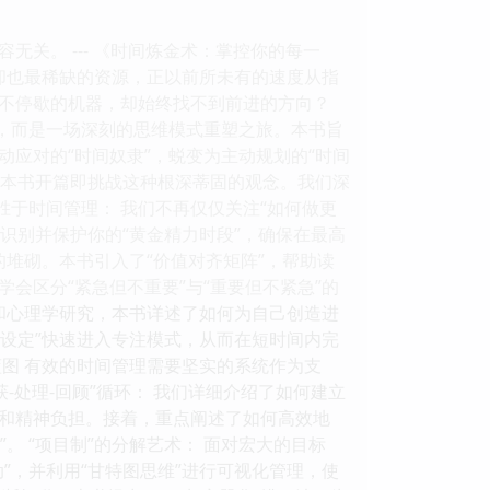
关。 --- 《时间炼金术：掌控你的每一
却也最稀缺的资源，正以前所未有的速度从指
不停歇的机器，却始终找不到前进的方向？
”，而是一场深刻的思维模式重塑之旅。本书旨
应对的“时间奴隶”，蜕变为主动规划的“时间
”。本书开篇即挑战这种根深蒂固的观念。我们深
胜于时间管理： 我们不再仅仅关注“如何做更
识别并保护你的“黄金精力时段”，确保在最高
的堆砌。本书引入了“价值对齐矩阵”，帮助读
会区分“紧急但不重要”与“重要但不紧急”的
和心理学研究，本书详述了如何为自己创造进
图设定”快速进入专注模式，从而在短时间内完
图 有效的时间管理需要坚实的系统作为支
-处理-回顾”循环： 我们详细介绍了如何建立
和精神负担。接着，重点阐述了如何高效地
。 “项目制”的分解艺术： 面对宏大的目标
”，并利用“甘特图思维”进行可视化管理，使