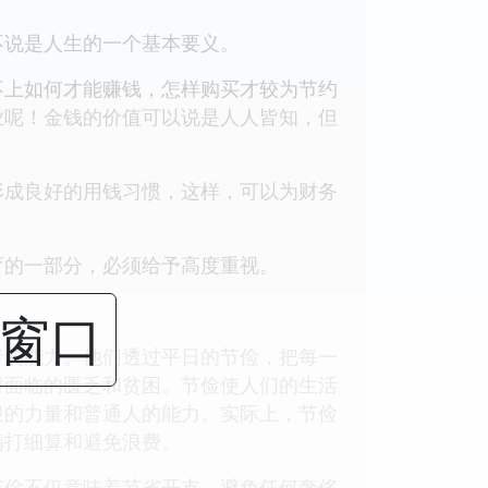
说是人生的一个基本要义。
上如何才能赚钱，怎样购买才较为节约
业呢！金钱的价值可以说是人人皆知，但
成良好的用钱习惯，这样，可以为财务
的一部分，必须给予高度重视。
闭窗口
的能力。他们透过平日的节俭，把每一
时面临的匮乏和贫困。节俭使人们的生活
般的力量和普通人的能力。实际上，节俭
精打细算和避免浪费。
俭不仅意味着节省开支，避免任何奢侈