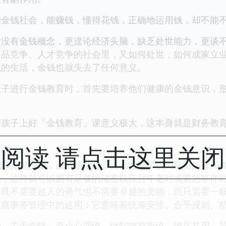
钱社会，能赚钱，懂得花钱，正确地运用钱，却不能不
有金钱概念，更遑论经济头脑，缺乏处世能力，更谈不
商品竞争、人才竞争的社会里，又如何处世，如何成家立
似的生活，金钱也就失去了任何意义。
进行金钱教育时，首先要培养他们健康的金钱意识，形
子上好「金钱教育」课意义极大，这本身就是财务教育
阅读 请点击这里关
竟是少数，而节俭使每个人都拥有了成为富裕的有产者
来，这样就可以拥有足够的储蓄以应付年老时或紧急事件
它既不需要超人的勇气也不需要卓越的美德，而只需要一
家庭事务管理中的运用；它意味着统筹安排、合乎规则、
关于金钱，要小心谨慎，做到物有所值，物尽其用。节