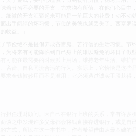
意味着节省不必要的开支，力求物有所值。在他们心目中
的。细微的开支汇聚起来可能是一笔巨大的花费！动不动
方面出手阔绰的坏习惯，节俭的美德也就丢失了。西塞罗
形的收益。」
节俭绝不是提倡养成吝啬鬼、苦行僧的生活习惯。节约
期，为将来有可能降临到自己身上的难以避免的坏日子做
都有可能在最需要的时候派上用场，维持老年生活、维护
婪、吝啬、自私同流合污的行为。实际上，它恰恰是这些
俭要求金钱被妙用而不是滥用；它必须透过诚实手段获得
担任理财顾问。因自己在银行上班的关系，常有许多机
在商谈之中发现许多父母都会将钱直接存进银行，或是自
钱的方式，所以在这一本书中，作者希望借由从最基础的