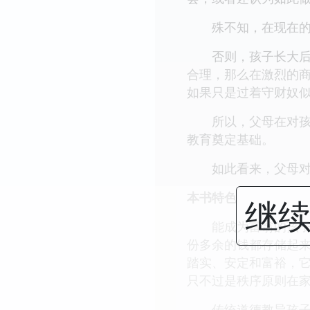
殊不知，在现在的金
否则，孩子长大后没
合理，那么在激烈的
如果只是过着守财奴
所以，父母在对孩子
教育奠定基础。
如此看来，父母对孩
本书特色
继续
能成为富翁的孩子毕
份多余的钱都存储起
踏实、安定和富裕，
只不过是秩序原则在
传统道德教导孩子，