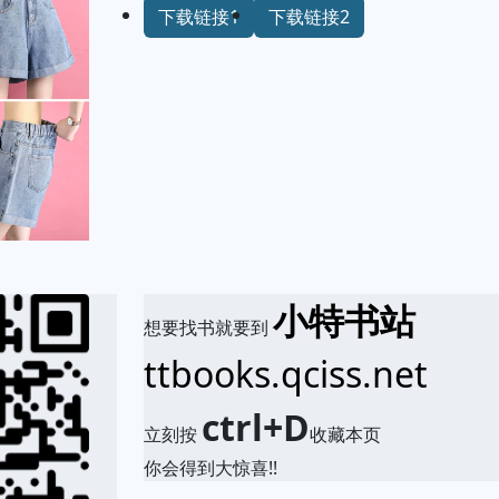
下载链接1
下载链接2
小特书站
想要找书就要到
ttbooks.qciss.net
ctrl+D
立刻按
收藏本页
你会得到大惊喜!!