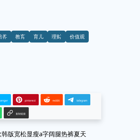
培养
教育
育儿
理财
价值观
senger
pinterest
reddit
telegram
复制链接
款韩版宽松显瘦a字阔腿热裤夏天