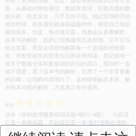
本有了更深的理解。而且，题目考察的知识点非常全
面，从基础的网络通信、数据库原理，到更高级的数
据分析、信息安全，几乎无所不包。我记得我刚开始
做的时候，很多题目都做得磕磕绊绊，感觉自己知识
漏洞很多。但是，每次做完题，我都会认真看解析。
这本书的解析，真的让我佩服得五体投地。它不仅仅
给出答案，而是会详细地解释每一个选项的对错原
因，并附带相关的背景知识和延伸阅读。我记得有一
道关于数据仓库和数据湖的区别的题目，我当时一直
搞不清楚，看了这本书的解析，它用了一个非常形象
的比喻，让我瞬间就明白了。这种能够触及本质、解
决根本问题的解析，才是真正有价值的。
☆
☆
☆
☆
☆
评分
这本《资料处理概要模拟试题<银行>4版》，与其说
它是一本模拟题，不如说它是一本“银行资料处理的
百科全书”。我之前花了好多钱买过不少所谓的“内部