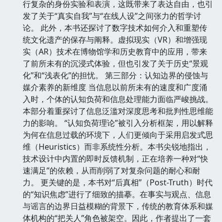
行复杂的身份实验和表演，这既带来了表达自由，也引
发了关于“真实自我”与“在线人设”之间张力的哲学讨
论。 此外，本书还探讨了数字技术如何介入和重塑传
统文化遗产的保存与阐释。虚拟现实（VR）和增强现
实（AR）技术在博物馆学和历史教育中的应用，带来
了前所未有的沉浸式体验，但也引发了关于历史“景观
化”和“浅表化”的担忧。 第三部分：认知边界的侵蚀与
媒介素养的新维度 当信息以前所未有的速度和广度涌
入时，个体的认知负荷和信息处理能力面临严峻挑战。
本部分着重探讨了信息泛滥对深度思考和批判性思维能
力的影响。 “认知负荷理论”被引入分析框架，用以解释
为何在信息过载的环境下，人们更倾向于采用启发式思
维（Heuristics）而非系统性分析。本书尖锐地指出，
技术设计中内置的即时反馈机制，正在培养一种对“快
速满足”的依赖，从而削弱了对复杂问题的耐心和耐
力。 更关键的是，本书对“后真相”（Post-Truth）时代
的“知识焦虑”进行了细致的描摹。在事实与观点、信息
与谣言的边界日益模糊的背景下，传统的教育体系和媒
体机构的“把关人”角色被架空。因此，作者提出了一套