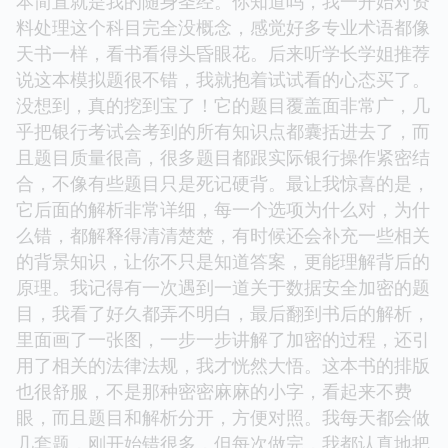
本简直就是我的随身圣经。你知道吗，我一开始对资
料处理这个科目完全没概念，感觉好多专业术语都像
天书一样，看书看得头昏眼花。后来听学长学姐推荐
说这本模拟题很不错，我就抱着试试看的心态买了。
没想到，真的挖到宝了！它的题目覆盖面非常广，几
乎把银行考试会考到的所有知识点都囊括进去了，而
且题目质量很高，很多题目都跟实际银行操作紧密结
合，不像有些题目只是死记硬背。最让我惊喜的是，
它后面的解析非常详细，每一个选项为什么对，为什
么错，都解释得清清楚楚，有时候还会补充一些相关
的背景知识，让你不只是知道答案，更能理解背后的
原理。我记得有一次遇到一道关于数据安全加密的题
目，我看了好久都弄不明白，最后翻到书后的解析，
里面画了一张图，一步一步讲解了加密的过程，还引
用了相关的法律法规，我才恍然大悟。这本书的排版
也很舒服，不是那种密密麻麻的小字，看起来不费
眼，而且题目和解析分开，方便对照。我每天都会做
几套题，刚开始错很多，但每次做完，我都认真地把