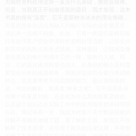
为我对资料处理这块一直没什么基础，感觉会很难。
但是，当我真正开始做里面的题目，我才发现，这本
书真的很有“温度”。它不是那种冷冰冰的理论堆砌，
而是把很多知识点都融入到银行实际的业务场景里，
读起来一点都不枯燥。比如，它有一类题目是模拟银
行在处理客户贷款申请时的资料处理流程，让你去分
析其中的风险点和改进措施。这种题目，让我感觉像
是在真实的银行环境中工作一样，很有代入感。而
且，它的题目难度跨度也很大，从基础的概念题到需
要综合分析的难题都有，我觉得这很符合银行考试的
特点，就是要考察不同层面的能力。最让我惊喜的
是，书后的解析，简直是“神来之笔”。它不仅仅告诉
你哪个答案是对的，还会把为什么其他答案是错的，
以及这个知识点在实际工作中的应用场景都讲得明明
白白。我记得有一次，我因为对某个关于数据脱敏的
理解不准确而做错了题，看了解析之后，发现它不仅
解释了技术原理，还引用了相关的法律法规，并举例
说明了在实际应用中应该如何操作。这种详尽到位的