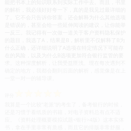
能把书本上的知识联系到实际工作中去。而且，书里
的解析，我必须好好夸一下，真的是我见过最详细的
了。它不会只告诉你答案，还会解释为什么其他选项
是错误的，甚至会给一些延伸阅读的建议，让你能举
一反三。我记得有一次做一道关于客户资料隐私保护
的题目，我选了A，结果是B，解析里不仅解释了B为
什么正确，还详细说明了A选项在特定情况下可能存
在的风险，以及为什么B选项更加符合银行监管的要
求。这种深度解析，让我受益匪浅。现在每次遇到不
确定的地方，我都会翻到后面的解析，感觉像是在上
一堂一对一的辅导课。
☆
☆
☆
☆
☆
评分
我算是一个比较“老派”的考生了，备考银行的时候，
还是习惯于看纸质的书籍，对电子资料总有点不适
应。《资料处理概要模拟试题<银行>4版》这本实体
书，拿在手里非常有质感，而且它的排版非常舒服，