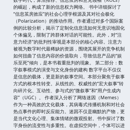
的崛起，构成了新的信息权力网络。 书中详细探讨了
“信息茧房效应”的社会心理学根源及其对社会极化
（Polarization）的推动作用。作者通过对多个国际案
例的比较分析，揭示了定制化信息流如何无意识地固化
个体偏见，限制了跨群体对话的可能性。此外，对“注
意力经济”的批判性审视是本部分的核心内容。注意力
被视为数字时代最稀缺的资源，围绕其展开的竞争机制
如何扭曲了信息内容的价值取向，导致信息产品的“娱
乐至死”倾向，是本书着重批判的现象。 第二部分：数
字叙事模式的演变与文化身份的建构 数字平台不仅仅
是信息的载体，更是新的叙事空间。本部分聚焦于叙事
方式的根本性转变。从线性的、权威性的“宏大叙事”转
向碎片化、互动性、参与式的“微叙事”和“用户生成内
容”（UGC）。 作者深入分析了网络迷因（Memes）
作为一种高效的文化载体，其病毒式传播机制和对社会
热点事件的即时反应能力。迷因不仅是幽默的产物，更
是当代文化心理、集体情绪的微观投射。书中探讨了数
字身份的流变性与多重性。在虚拟空间中，个体可以进