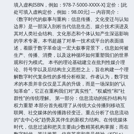
填入虚构ISBN，例如：978-7-5000-XXXX-X] 定价：[此
处可填入虚构定价，例如：98.00元] --- 内容简介：
《数字时代的叙事与重构：信息传播、文化变迁与认知
边界》是一部深入剖析当代信息生态、媒介技术演进及
其对人类社会结构、文化形态和个体认知产生深远影响
的学术专著。本书超越了对单一技术或平台的表面描
述，着眼于数字革命这一宏大叙事背景下，信息如何被
生产、传播、消费，以及这种循环如何重塑我们的世界
观和行为模式。 本书的理论基础建立在批判性媒介理
论、符号学以及后结构主义思想之上，旨在构建一个理
解数字时代复杂性的多维分析框架。作者认为，数字技
术的本质并非仅仅是工具的升级，而是一场深刻的“认
知革命”，它正在重构我们对“真实性”、“权威性”和“社
群性”的传统理解。 第一部分：信息流动的拓扑结构与
权力重塑 本部分首先梳理了从传统大众传播到移动互
联网、社交媒体的传播路径变迁。重点分析了信息流动
的“去中心化”趋势及其伴生的新权力结构。在传统媒体
时代，信息过滤和把关主要由少数精英机构掌握；而在
数字时代，算法推荐、信息茧房和意见领袖（KOLs）