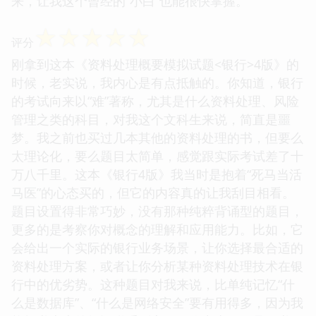
来，让我这个曾经的“小白”也能很快掌握。
☆
☆
☆
☆
☆
评分
刚拿到这本《资料处理概要模拟试题<银行>4版》的
时候，老实说，我内心是有点抵触的。你知道，银行
的考试向来以“难”著称，尤其是什么资料处理、风险
管理之类的科目，对我这个文科生来说，简直是噩
梦。我之前也买过几本其他的资料处理的书，但要么
太理论化，要么题目太简单，感觉跟实际考试差了十
万八千里。这本《银行4版》我当时是抱着“死马当活
马医”的心态买的，但它的内容真的让我刮目相看。
题目设置得非常巧妙，没有那种纯粹背诵型的题目，
更多的是考察你对概念的理解和应用能力。比如，它
会给出一个实际的银行业务场景，让你选择最合适的
资料处理方案，或者让你分析某种资料处理技术在银
行中的优劣势。这种题目对我来说，比单纯记忆“什
么是数据库”、“什么是网络安全”要有用得多，因为我