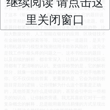
继续阅读 请点击这
资料”和“押题宝典”，结果都大失所望，题目质量参差
不齐，解析更是敷衍了事。这次抱着试试看的心态买
里关闭窗口
了这本《银行4版》，真的是捡到宝了！它的题目设
计非常精妙，绝对不是那种“换汤不换药”的老题。很
多题目都紧密结合了当前银行业务发展的新趋势，比
如大数据分析、人工智能在银行的应用、区块链技术
在金融领域的探索等等。我记得有一道题目，是关于
利用机器学习模型来预测信用卡欺诈风险的，这完全
是我工作中最头疼的问题之一。这本书给出的题目，
以及后续的解析，都非常深入，让我从原理到实际应
用都有了更清晰的认识。更值得称赞的是，它的解析
部分，就像一位经验丰富的老师在旁边手把手地教导
你。它不仅仅给出答案，更重要的是，它会为你剖析
题目背后的逻辑，让你理解为什么这个答案是正确
的，其他答案为什么是错误的，甚至会引申出一些相
关的知识点，让你触类旁通。我尤其喜欢它对于一些
复杂概念的解释，总是能用最简洁易懂的方式呈现出